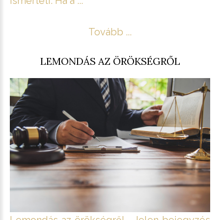
ismerteti. Ha a ...
Tovább ...
LEMONDÁS AZ ÖRÖKSÉGRŐL
Lemondás az örökségről Jelen bejegyzés