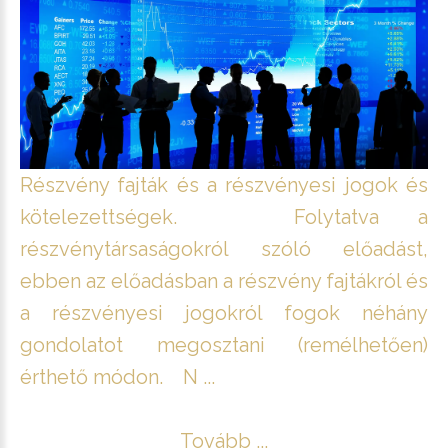
Részvény fajták és a részvényesi jogok és
kötelezettségek. Folytatva a
részvénytársaságokról szóló előadást,
ebben az előadásban a részvény fajtákról és
a részvényesi jogokról fogok néhány
gondolatot megosztani (remélhetően)
érthető módon. N ...
Tovább ...