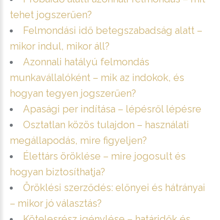
tehet jogszerűen?
Felmondási idő betegszabadság alatt –
mikor indul, mikor áll?
Azonnali hatályú felmondás
munkavállalóként – mik az indokok, és
hogyan tegyen jogszerűen?
Apasági per indítása – lépésről lépésre
Osztatlan közös tulajdon – használati
megállapodás, mire figyeljen?
Élettárs öröklése – mire jogosult és
hogyan biztosíthatja?
Öröklési szerződés: előnyei és hátrányai
– mikor jó választás?
Kötelesrész igénylése – határidők és