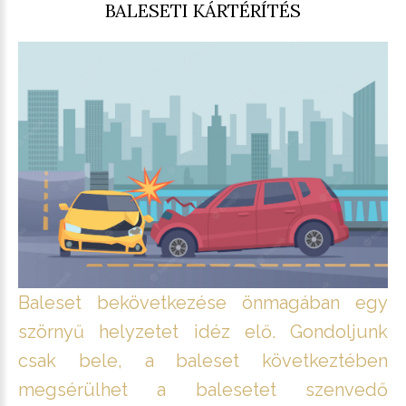
BALESETI KÁRTÉRÍTÉS
Baleset bekövetkezése önmagában egy
szörnyű helyzetet idéz elő. Gondoljunk
csak bele, a baleset következtében
megsérülhet a balesetet szenvedő