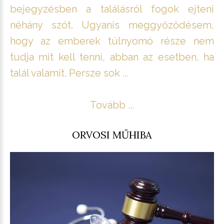
bejegyzésben a találásról fogok ejteni
néhány szót. Ugyanis meggyőződésem,
hogy az emberek túlnyomó része nem
tudja mit kell tenni, abban az esetben, ha
talál valamit. Persze sok ...
Tovább ...
ORVOSI MŰHIBA