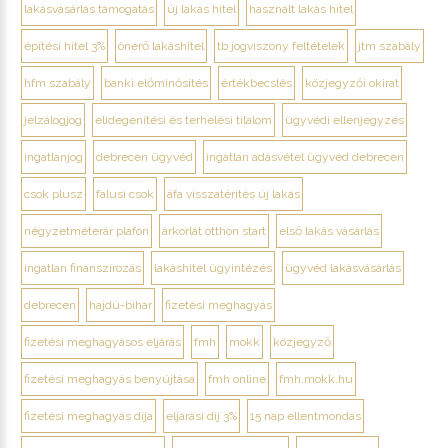
lakásvásárlás támogatás
új lakás hitel
használt lakás hitel
építési hitel 3%
önerő lakáshitel
tb jogviszony feltételek
jtm szabály
hfm szabály
banki előminősítés
értékbecslés
közjegyzői okirat
jelzálogjog
elidegenítési és terhelési tilalom
ügyvédi ellenjegyzés
ingatlanjog
debrecen ügyvéd
ingatlan adásvétel ügyvéd debrecen
csok plusz
falusi csok
áfa visszatérítés új lakás
négyzetméterár plafon
árkorlát otthon start
első lakás vásárlás
ingatlan finanszírozás
lakáshitel ügyintézés
ügyvéd lakásvásárlás
debrecen
hajdú-bihar
fizetési meghagyás
fizetési meghagyásos eljárás
fmh
mokk
közjegyző
fizetési meghagyás benyújtása
fmh online
fmh.mokk.hu
fizetési meghagyás díja
eljárási díj 3%
15 nap ellentmondás