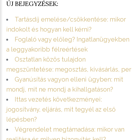
ÚJ BEJEGYZÉSEK:
Tartásdíj emelése/csökkentése: mikor
indokolt és hogyan kell kérni?
Foglaló vagy előleg? Ingatlanügyekben
a leggyakoribb félreértések
Osztatlan közös tulajdon
megszüntetése: megosztás, kivásárlás, per
Gyanúsítás vagyon elleni ügyben: mit
mondj, mit ne mondj a kihallgatáson?
Ittas vezetés következményei:
jogosítvány, eljárás, mit tegyél az első
lépésben?
Végrendelet megtámadása: mikor van
realitása és milyen bizonyítás kell?