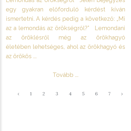
egy gyakran előforduló kérdést kíván
ismertetni. A kérdés pedig a következő: „Mi
az a lemondás az örökségről?” Lemondani
az öröklésről még az örökhagyó
életében lehetséges, ahol az örökhagyó és
az örökös ...
Tovább ...
‹
1
2
3
4
5
6
7
›