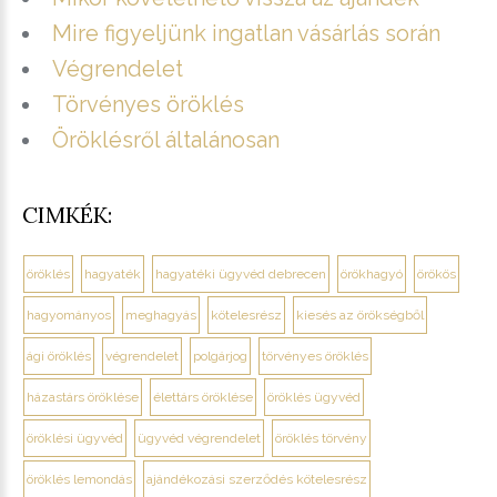
Mire figyeljünk ingatlan vásárlás során
Végrendelet
Törvényes öröklés
Öröklésről általánosan
CIMKÉK:
öröklés
hagyaték
hagyatéki ügyvéd debrecen
örökhagyó
örökös
hagyományos
meghagyás
kötelesrész
kiesés az örökségből
ági öröklés
végrendelet
polgárjog
törvényes öröklés
házastárs öröklése
élettárs öröklése
öröklés ügyvéd
öröklési ügyvéd
ügyvéd végrendelet
öröklés törvény
öröklés lemondás
ajándékozási szerződés kötelesrész