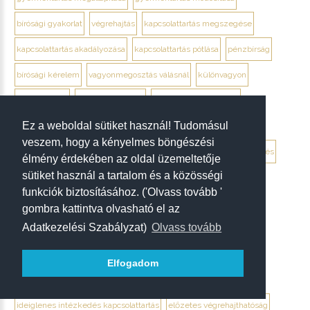
bírósági gyakorlat
végrehajtás
kapcsolattartás megszegése
kapcsolattartás akadályozása
kapcsolattartás pótlása
pénzbírság
bírósági kérelem
vagyonmegosztás válásnál
különvagyon
közös vagyon
megtérítési igény
közös lakás használata
Ez a weboldal sütiket használ! Tudomásul
tartozás megosztása
vállalkozás vagyonmegosztás
egyezség
veszem, hogy a kényelmes böngészési
élettársi vagyonjog megszüntetése
élettársi vagyonjogi szerződés
élmény érdekében az oldal üzemeltetője
sütiket használ a tartalom és a közösségi
élettársi elszámolás
közreműködés aránya
közös ráfordítás
funkciók biztosításához. ('Olvass tovább '
közös tulajdon megszüntetése
apasági per indítása
gombra kattintva olvasható el az
Adatkezelési Szabályzat)
Olvass tovább
apaság megállapítása
apasági vélelem megdöntése
apai elismerő nyilatkozat
dns-vizsgálat
szakértő kirendelése
Elfogadom
keresetlevél
ideiglenes intézkedés gyermekelhelyezés
ideiglenes intézkedés kapcsolattartás
előzetes végrehajthatóság