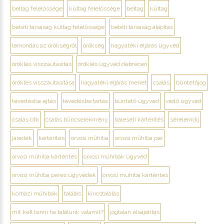
beltag felelőssége
kültag felelőssége
beltag
kültag
betéti társaság kültag felelőssége
betéti társaság alapítás
lemondás az örökségről
örökség
hagyatéki eljárás ügyvéd
öröklés visszautasítás
öröklés ügyvéd debrecen
öröklés visszautasítása
hagyatéki eljárás menet
csalás
büntetőjog
tévedésbe ejtés
tévedésbe tartás
büntető ügyvéd
védő ügyvéd
csalás btk
csalás bűncselekmény
baleseti kártérítés
sérelemdíj
járadék
kártérítés
orvosi műhiba
orvosi műhiba per
orvosi műhiba kártérítés
orvosi műhibák ügyvéd
orvosi műhiba peres ügyvédek
orvosi muhiba kártérítes
kórházi műhibák
találás
kincstalálás
mit kell tenni ha találunk valamit?
jogtalan elsajátítás