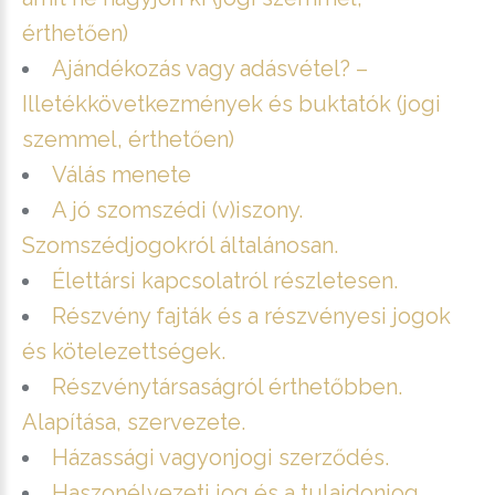
érthetően)
Ajándékozás vagy adásvétel? –
Illetékkövetkezmények és buktatók (jogi
szemmel, érthetően)
Válás menete
A jó szomszédi (v)iszony.
Szomszédjogokról általánosan.
Élettársi kapcsolatról részletesen.
Részvény fajták és a részvényesi jogok
és kötelezettségek.
Részvénytársaságról érthetőbben.
Alapítása, szervezete.
Házassági vagyonjogi szerződés.
Haszonélvezeti jog és a tulajdonjog.