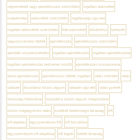
végrendelet vagy ajándékozási szerződés
ingatlan adásvétel
tulajdonilap
adásvételi szerződés
ingatlanjogi ügyvéd
ingatlan adásvételi szerződés
föld adásvétel
alkotórész
tartozék
vagyonszerzési illeték
ajándékozás
ajándékozási szerződés
ajándék visszakövetelés
ingatlan ajándékozás
ingatlan ajándékozása
ingatlan ajándékozás testvérek között
ajándékozás visszavonása
lakás ajándékozás
ajándékozási illeték ingatlan
válás menete
válás
válóper
házastársi közös vagyon
válóper ügyvéd
válás gyerek
házasság felbontása
házastársi közös vagyon megosztása
közös megegyezés válás
korlátolt felelősségű társaság
kft
kft alapítás
egyszemélyes kft
kft törzstőke
egyszemélyes kft alapítása
kft tagok
betéti társaság