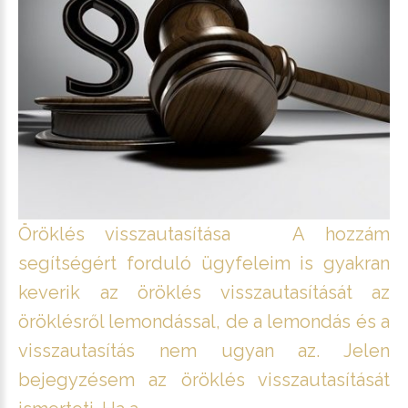
Öröklés visszautasítása A hozzám
segítségért forduló ügyfeleim is gyakran
keverik az öröklés visszautasítását az
öröklésről lemondással, de a lemondás és a
visszautasítás nem ugyan az. Jelen
bejegyzésem az öröklés visszautasítását