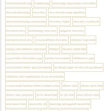
haszonélvezeti jog
tulajdonjog
házassági vagyonjogi szerződés
részvénytársaság
részvény
részvénytársaság alapítása
részvénytársaság szervezete
részvény fajták
részvény osztályok
törzsrészvény
elsőbbségi részvény
dolgozói részvény
kamatozó részvény
visszaváltható részvény
élettársi kapcsolat
bejegyzett élettársi kapcsolat
élettárs
tilosban talált állat
a gyümölcs felszedés joga
kerítés használata
földtámasz joga
szomszédos telek igénybevétele
az áthajló ágak és átnyúló gyökerek
kilátástól való megfosztás és az árnyékolás
a szomszéd telkére történő ablaknyitás
otthon start
otthon start hitel
otthon start program
3% fix lakáshitel
fix 3% hitel
első otthon hitel
első lakás hitel
lakáshitel 3%
államilag támogatott lakáshitel