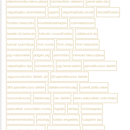
ellentmondás benyújtása
kézbesítési vélelem
perré alakulás
végrehajtás elrendelése
jogerő
végrehajtható okirat
részletfizetés
fizetési halasztás
követelésbehajtás
számlatartozás
bérleti díj tartozás
kölcsön visszafizetés
vállalkozói díj
kamat számítása
fmh minta
fmh űrlap
fmh határidők
jogi képviselet
polgári jog
perindítás
kereset benyújtása
végrehajtási lap
kézbesítés
jogi tanácsadás
ajándékozási illeték
vagyonszerzési illeték 4%
9% ajándékozási illeték
18% ajándékozási illeték
illetékmentesség
cserét pótló vétel
haszonélvezet
illetékalap
nav illeték
lakás adásvételi szerződés
adásvételi szerződés minta
foglaló
előleg
birtokbaadás
tehermentesítés
jelzálog
törlési engedély
tulajdoni lap