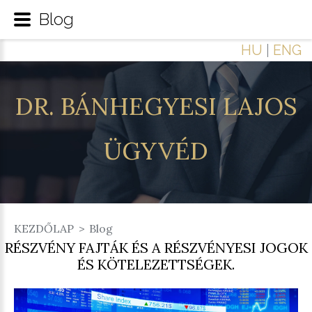
Blog
HU
|
ENG
DR.
BÁNHEGYESI
LAJOS
ÜGYVÉD
KEZDŐLAP
Blog
RÉSZVÉNY FAJTÁK ÉS A RÉSZVÉNYESI JOGOK
ÉS KÖTELEZETTSÉGEK.