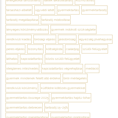
energetikai tanúsítvány
illeték lakásvásárlás
közmű átírás
társasházi albetét
ügyvédi letét
gyermektartás
gyermektartásdíj
tartásdíj megállapítása
tartásdíj módosítása
lényeges körülményváltozás
gyermek indokolt szükséglete
rendkívüli kiadás
bírósági eljárás
járásbíróság
egyezség jóváhagyása
peres eljárás
bizonyítás
költséglista
családjog
szülői felügyelet
láthatás
kapcsolattartás
közös szülői felügyelet
ideiglenes intézkedés
kapcsolattartás végrehajtása
mediáció
gyermek mindenek felett álló érdeke
bírói mérlegelés
rendkívüli körülmény
külföldre költözés gyermekkel
gyermektartás összege 2025
gyermektartás hajdú-bihar
gyermektartás debrecen
tartásdíj 15–25%
gyermektartás megállapítása
gyermektartás módosítása