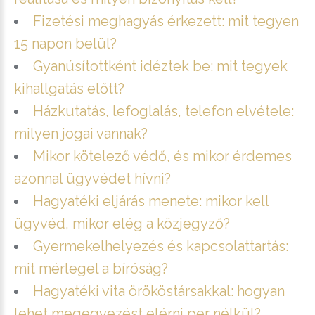
Fizetési meghagyás érkezett: mit tegyen
15 napon belül?
Gyanúsítottként idéztek be: mit tegyek
kihallgatás előtt?
Házkutatás, lefoglalás, telefon elvétele:
milyen jogai vannak?
Mikor kötelező védő, és mikor érdemes
azonnal ügyvédet hívni?
Hagyatéki eljárás menete: mikor kell
ügyvéd, mikor elég a közjegyző?
Gyermekelhelyezés és kapcsolattartás:
mit mérlegel a bíróság?
Hagyatéki vita örököstársakkal: hogyan
lehet megegyezést elérni per nélkül?