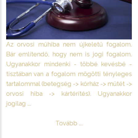
Az orvosi műhiba nem újkeletű fogalom.
Bár említendő, hogy nem is jogi fogalom.
Ugyanakkor mindenki - többé kevésbé -
tisztában van a fogalom mögötti tényleges
tartalommal (betegség -> kórház -> műtét ->
orvosi hiba -> kártérítés). Ugyanakkor
jogilag ...
Tovább ...