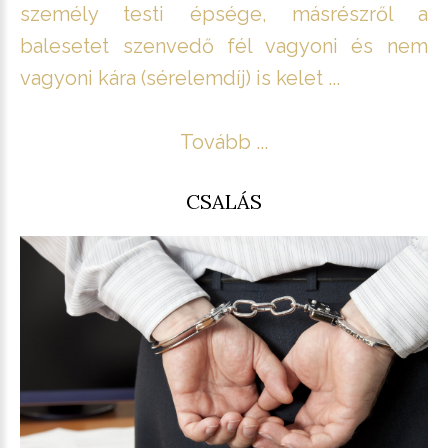
személy testi épsége, másrészről a
balesetet szenvedő fél vagyoni és nem
vagyoni kára (sérelemdíj) is kelet ...
Tovább ...
CSALÁS