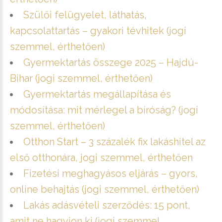
Szülői felügyelet, láthatás,
kapcsolattartás – gyakori tévhitek (jogi
szemmel, érthetően)
Gyermektartás összege 2025 – Hajdú-
Bihar (jogi szemmel, érthetően)
Gyermektartás megállapítása és
módosítása: mit mérlegel a bíróság? (jogi
szemmel, érthetően)
Otthon Start – 3 százalék fix lakáshitel az
első otthonára, jogi szemmel, érthetően
Fizetési meghagyásos eljárás – gyors,
online behajtás (jogi szemmel, érthetően)
Lakás adásvételi szerződés: 15 pont,
amit ne hagyjon ki (jogi szemmel,