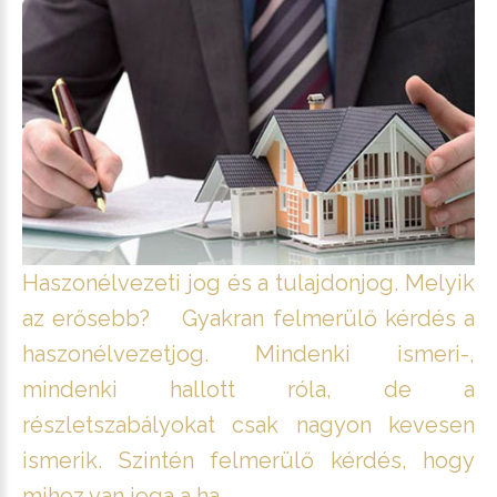
Haszonélvezeti jog és a tulajdonjog. Melyik
az erősebb? Gyakran felmerülő kérdés a
haszonélvezetjog. Mindenki ismeri-,
mindenki hallott róla, de a
részletszabályokat csak nagyon kevesen
ismerik. Szintén felmerülő kérdés, hogy
mihez van joga a ha ...