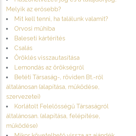
Melyik az erősebb?
Mit kell tenni, ha találunk valamit?
Orvosi műhiba
Baleseti kártérítés
Csalás
Öröklés visszautasítása
Lemondás az örökségről
Betéti Társaság-, röviden Bt.-ről
általánosan (alapítása, működése,
szervezetei)
Korlátolt Felelősségű Társaságról
általánosan. (alapítása, felépítése,
működése)
Mikor követelhető vissza az ajándék