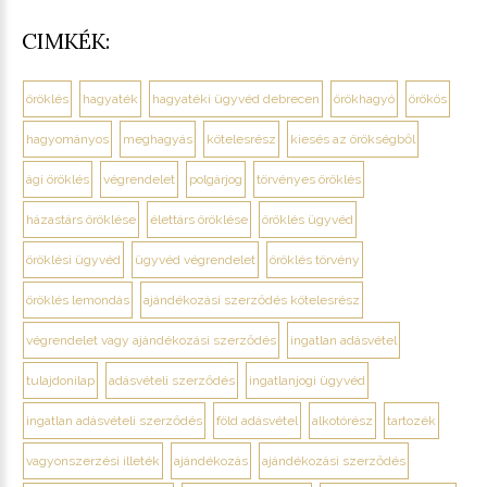
CIMKÉK:
öröklés
hagyaték
hagyatéki ügyvéd debrecen
örökhagyó
örökös
hagyományos
meghagyás
kötelesrész
kiesés az örökségből
ági öröklés
végrendelet
polgárjog
törvényes öröklés
házastárs öröklése
élettárs öröklése
öröklés ügyvéd
öröklési ügyvéd
ügyvéd végrendelet
öröklés törvény
öröklés lemondás
ajándékozási szerződés kötelesrész
végrendelet vagy ajándékozási szerződés
ingatlan adásvétel
tulajdonilap
adásvételi szerződés
ingatlanjogi ügyvéd
ingatlan adásvételi szerződés
föld adásvétel
alkotórész
tartozék
vagyonszerzési illeték
ajándékozás
ajándékozási szerződés