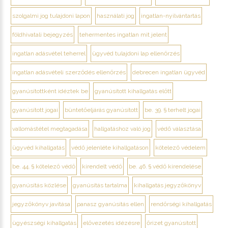
szolgalmi jog tulajdoni lapon
használati jog
ingatlan-nyilvántartás
földhivatali bejegyzés
tehermentes ingatlan mit jelent
ingatlan adásvétel teherrel
ügyvéd tulajdoni lap ellenőrzés
ingatlan adásvételi szerződés ellenőrzés
debrecen ingatlan ügyvéd
gyanúsítottként idéztek be
gyanúsított kihallgatás előtt
gyanúsított jogai
büntetőeljárás gyanúsított
be. 39. § terhelt jogai
vallomástétel megtagadása
hallgatáshoz való jog
védő választása
ügyvéd kihallgatás
védő jelenléte kihallgatáson
kötelező védelem
be. 44. § kötelező védő
kirendelt védő
be. 46. § védő kirendelése
gyanúsítás közlése
gyanúsítás tartalma
kihallgatás jegyzőkönyv
jegyzőkönyv javítása
panasz gyanúsítás ellen
rendőrségi kihallgatás
ügyészségi kihallgatás
elővezetés idézésre
őrizet gyanúsított