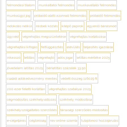
felmondási tilalom
munkáltatói felmondás
munkavállalói felmondás
munkaügyi jog
próbaidő alatti azonnali felmondás
próbaidő felmondás
indokolás nélkül
írásbeli közlés
kilépő papírok
egyenlő bánásmód
ügyvéd
végrehajtás megszüntetése
végrehajtás korlátozása
végrehajtási kifogás
felfüggesztés
elévülés
teljesítés igazolása
inkasszó
letiltás
végrehajtó
adós jogai
letiltás mértéke 2025
jövedelem letiltás 2025
bérletiltás százalék 33 50
családi adókedvezmény mentes
védett összeg 116029 ft
200 ezer feletti korlátlan
végrehajtás szabályai 2025
cégmódosítás székhelyváltozás
székhely módosítása
székhelyszolgáltatás szerződés
társasági szerződés módosítás
e-cégeljárás
cégbíróság
nav online számla
tulajdonosi hozzájárulás