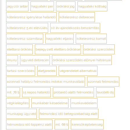
jegyzői leltár
hagyatéki per
öröklési jog
hagyatéki költség
kötelesrész igénylése határidő
kötelesrész debrecen
kötelesrész 5 év elévülés
10 év ajándékozás beszámítás
kötelesrész számítása
hagyatéki eljárás
kötelesrész kamat
élettársi öröklés
bejegyzett élettárs öröklése
öröklési szerződés
ényny
ügyvéd debrecen
öröklési szerződés előnyei hátrányai
tartási szerződés
életjáradék
végrendelet alternatívái
azonnali hatályú felmondás indokai munkavállaló
azonnali felmondás
mt. 78 §
15 napos határidő
próbaidő alatti felmondás
távolléti díj
végkielégítés
munkabér késedelme
munkavédelem
munkajog ügyvéd
felmondási idő betegszabadság alatt
felmondási idő táppénz alatt
mt. 68 §
keresőképtelenség