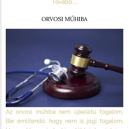
Tovább ...
ORVOSI MŰHIBA
Az orvosi műhiba nem újkeletű fogalom.
Bár említendő, hogy nem is jogi fogalom.