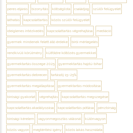
peres eljárás
bizonyítás
költséglista
családjog
szülői felügyelet
láthatás
kapcsolattartás
közös szülői felügyelet
ideiglenes intézkedés
kapcsolattartás végrehajtása
mediáció
gyermek mindenek felett álló érdeke
bírói mérlegelés
rendkívüli körülmény
külföldre költözés gyermekkel
gyermektartás összege 2025
gyermektartás hajdú-bihar
gyermektartás debrecen
tartásdíj 15–25%
gyermektartás megállapítása
gyermektartás módosítása
bírósági gyakorlat
végrehajtás
kapcsolattartás megszegése
kapcsolattartás akadályozása
kapcsolattartás pótlása
pénzbírság
bírósági kérelem
vagyonmegosztás válásnál
különvagyon
közös vagyon
megtérítési igény
közös lakás használata