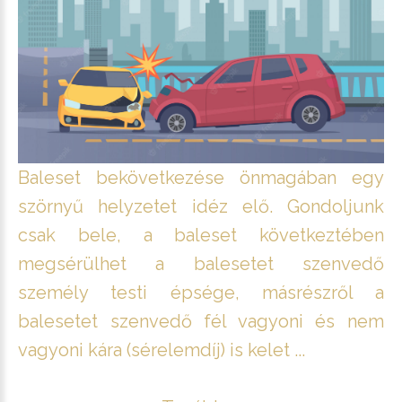
Baleset bekövetkezése önmagában egy
szörnyű helyzetet idéz elő. Gondoljunk
csak bele, a baleset következtében
megsérülhet a balesetet szenvedő
személy testi épsége, másrészről a
balesetet szenvedő fél vagyoni és nem
vagyoni kára (sérelemdíj) is kelet ...