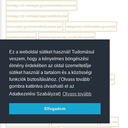
bíróság mit mérlegel gyermekelhelyezésnél
bíróság mit mérlegel kapcsolattartásnál
bizonyítás gyermekelhelyezési per
ideiglenes intézkedés gyermek
mediáció bontóper
perbeli egyezség szülői felügyelet
családjogi per járásbíróság
gyermek meghallgatása
Ez a weboldal sütiket használ! Tudomásul
szülői együttműködés
debrecen családjogi ügyvéd
veszem, hogy a kényelmes böngészési
élmény érdekében az oldal üzemeltetője
hagyatéki eljárás lépései
mikor kell ügyvéd hagyatéki ügyben
sütiket használ a tartalom és a közösségi
funkciók biztosításához. ('Olvass tovább '
örökösök egyezsége
végrendelet vitatása
jegyző hagyatéki leltár
gombra kattintva olvasható el az
hagyatéki adósságok
hagyatéki hitelezők
öröklés ingatlan
Adatkezelési Szabályzat)
Olvass tovább
hagyatéki ingatlan tulajdoni lap
céges üzletrész öröklése
Elfogadom
külföldi öröklés
mokk hagyatéki eljárás
közjegyző kereső
hagyatéki eljárás határidők
fizetési meghagyás érkezett
fmh 15 nap