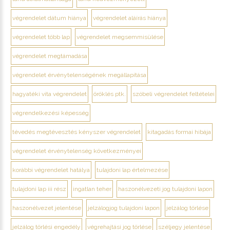
végrendelet dátum hiánya
végrendelet aláírás hiánya
végrendelet több lap
végrendelet megsemmisülése
végrendelet megtámadása
végrendelet érvénytelenségének megállapítása
hagyatéki vita végrendelet
öröklés ptk.
szóbeli végrendelet feltételei
végrendelkezési képesség
tévedés megtévesztés kényszer végrendelet
kitagadás formai hibája
végrendelet érvénytelenség következményei
korábbi végrendelet hatálya
tulajdoni lap értelmezése
tulajdoni lap iii rész
ingatlan teher
haszonélvezeti jog tulajdoni lapon
haszonélvezet jelentése
jelzálogjog tulajdoni lapon
jelzálog törlése
jelzálog törlési engedély
végrehajtási jog törlése
széljegy jelentése