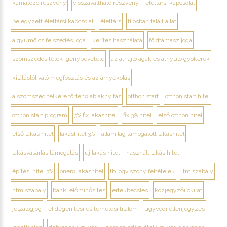
kamatozó részvény
visszaváltható részvény
élettársi kapcsolat
bejegyzett élettársi kapcsolat
élettárs
tilosban talált állat
a gyümölcs felszedés joga
kerítés használata
földtámasz joga
szomszédos telek igénybevétele
az áthajló ágak és átnyúló gyökerek
kilátástól való megfosztás és az árnyékolás
a szomszéd telkére történő ablaknyitás
otthon start
otthon start hitel
otthon start program
3% fix lakáshitel
fix 3% hitel
első otthon hitel
első lakás hitel
lakáshitel 3%
államilag támogatott lakáshitel
lakásvásárlás támogatás
új lakás hitel
használt lakás hitel
építési hitel 3%
önerő lakáshitel
tb jogviszony feltételek
jtm szabály
hfm szabály
banki előminősítés
értékbecslés
közjegyzői okirat
jelzálogjog
elidegenítési és terhelési tilalom
ügyvédi ellenjegyzés