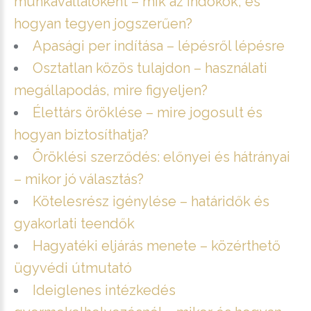
munkavállalóként – mik az indokok, és
hogyan tegyen jogszerűen?
Apasági per indítása – lépésről lépésre
Osztatlan közös tulajdon – használati
megállapodás, mire figyeljen?
Élettárs öröklése – mire jogosult és
hogyan biztosíthatja?
Öröklési szerződés: előnyei és hátrányai
– mikor jó választás?
Kötelesrész igénylése – határidők és
gyakorlati teendők
Hagyatéki eljárás menete – közérthető
ügyvédi útmutató
Ideiglenes intézkedés