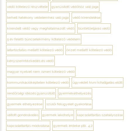
védő kötelező részvétele
gyanúsított védőhöz való joga
terhelt hatékony védelemhez való joga
védő kirendelése
kirendelt védő vagy meghatalmazott védő
büntetőeljárás védő
5 év feletti bűncselekmény kötelező védelem
letartóztatás mellett kötelező védő
őrizet mellett kötelező védő
kényszerintézkedés és védő
magyar nyelvet nem ismeri kötelező védő
kommunikációképtelen kötelező védő
ügyvédet hívni kihallgatás előtt
rendőrségi idézés gyanúsított
gyermekelhelyezés
gyermek elhelyezése
szülői felügyelet gyakorlása
váltott gondoskodás
gyermek lakóhelye
kapcsolattartás szabályozása
kapcsolattartás módosítása
gyermek érdeke ptk. 4:2