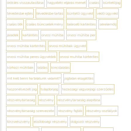
öröklés visszautasítása
hagyatéki eljárás menet
csalás
büntetőjog
tévedésbe ejtés
tévedésbe tartás
büntető ügyvéd
védő ügyvéd
csalás btk
csalás bűncselekmény
baleseti kártérítés
sérelemdíj
járadék
kártérítés
orvosi műhiba
orvosi műhiba per
orvosi műhiba kártérítés
orvosi műhibák ügyvéd
orvosi műhiba peres ügyvédek
orvosi muhiba kártérítes
kórházi műhibák
találás
kincstalálás
mit kell tenni ha találunk valamit?
jogtalan elsajátítás
haszonélvezeti jog
tulajdonjog
házassági vagyonjogi szerződés
részvénytársaság
részvény
részvénytársaság alapítása
részvénytársaság szervezete
részvény fajták
részvény osztályok
törzsrészvény
elsőbbségi részvény
dolgozói részvény