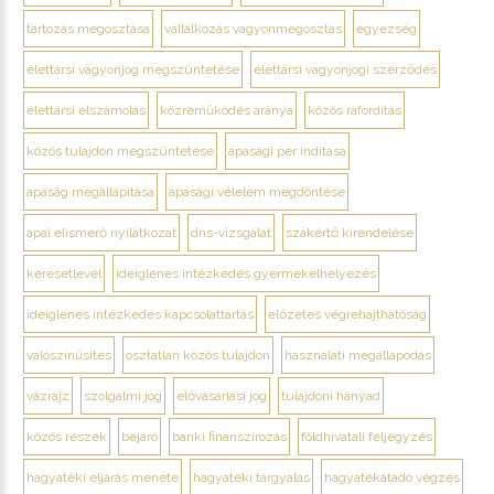
tartozás megosztása
vállalkozás vagyonmegosztás
egyezség
élettársi vagyonjog megszüntetése
élettársi vagyonjogi szerződés
élettársi elszámolás
közreműködés aránya
közös ráfordítás
közös tulajdon megszüntetése
apasági per indítása
apaság megállapítása
apasági vélelem megdöntése
apai elismerő nyilatkozat
dns-vizsgálat
szakértő kirendelése
keresetlevél
ideiglenes intézkedés gyermekelhelyezés
ideiglenes intézkedés kapcsolattartás
előzetes végrehajthatóság
valószínűsítés
osztatlan közös tulajdon
használati megállapodás
vázrajz
szolgalmi jog
elővásárlási jog
tulajdoni hányad
közös részek
bejáró
banki finanszírozás
földhivatali feljegyzés
hagyatéki eljárás menete
hagyatéki tárgyalás
hagyatékátadó végzés