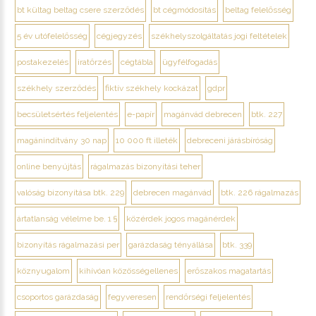
bt kültag beltag csere szerződés
bt cégmódosítás
beltag felelősség
5 év utófelelősség
cégjegyzés
székhelyszolgáltatás jogi feltételek
postakezelés
iratőrzés
cégtábla
ügyfélfogadás
székhely szerződés
fiktív székhely kockázat
gdpr
becsületsértés feljelentés
e-papír
magánvád debrecen
btk. 227
magánindítvány 30 nap
10 000 ft illeték
debreceni járásbíróság
online benyújtás
rágalmazás bizonyítási teher
valóság bizonyítása btk. 229
debrecen magánvád
btk. 226 rágalmazás
ártatlanság vélelme be. 1 §
közérdek jogos magánérdek
bizonyítás rágalmazási per
garázdaság tényállása
btk. 339
köznyugalom
kihívóan közösségellenes
erőszakos magatartás
csoportos garázdaság
fegyveresen
rendőrségi feljelentés