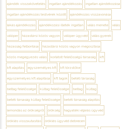
ajándék visszakövetelés
ingatlan ajándékozás
ingatlan ajándékozása
ingatlan ajándékozás testvérek között
ajándékozás visszavonása
lakás ajándékozás
ajándékozási illeték ingatlan
válás menete
válás
válóper
házastársi közös vagyon
válóper ügyvéd
válás gyerek
házasság felbontása
házastársi közös vagyon megosztása
közös megegyezés válás
korlátolt felelősségű társaság
kft
kft alapítás
egyszemélyes kft
kft törzstőke
egyszemélyes kft alapítása
kft tagok
betéti társaság
beltag felelőssége
kültag felelőssége
beltag
kültag
betéti társaság kültag felelőssége
betéti társaság alapítás
lemondás az örökségről
örökség
hagyatéki eljárás ügyvéd
öröklés visszautasítás
öröklés ügyvéd debrecen