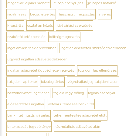
magánvád eljárás menete
e-papír benyújtás
30 napos határidő
rágalmazás
becsületsértés
használati megosztás
árverés
kivásárlás
osztatlan közös
kivásárlási szerződés
szakértői értékbecslés
költségmegosztás
ingatlanvásárlás debrecenben
ingatlan adásvételi szerződés debrecen
ügyvéd ingatlan adásvétel debrecen
ingatlan adásvétel ügyvédi ellenjegyzés
tulajdoni lap ellenőrzés
tulajdoni lap teher
jelzálog törlés
végrehajtási jog tulajdoni lapon
haszonélvezet ingatlanon
foglaló vagy előleg
foglaló szabályai
előszerződés ingatlan
vételár ütemezés bankhitel
bankhitel ingatlanvásárlás
tehermentesítés adásvétel előtt
birtokbaadás jegyzőkönyv
közműátírás adásvétel után