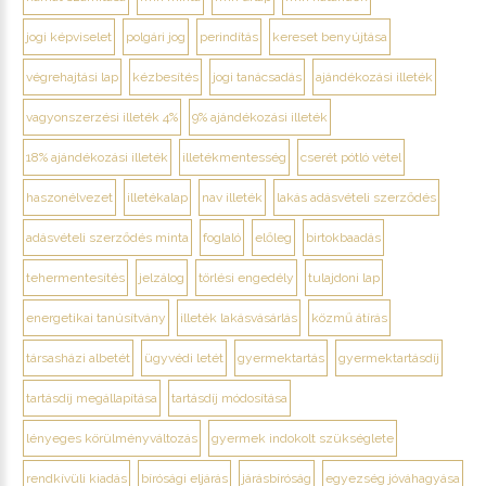
jogi képviselet
polgári jog
perindítás
kereset benyújtása
végrehajtási lap
kézbesítés
jogi tanácsadás
ajándékozási illeték
vagyonszerzési illeték 4%
9% ajándékozási illeték
18% ajándékozási illeték
illetékmentesség
cserét pótló vétel
haszonélvezet
illetékalap
nav illeték
lakás adásvételi szerződés
adásvételi szerződés minta
foglaló
előleg
birtokbaadás
tehermentesítés
jelzálog
törlési engedély
tulajdoni lap
energetikai tanúsítvány
illeték lakásvásárlás
közmű átírás
társasházi albetét
ügyvédi letét
gyermektartás
gyermektartásdíj
tartásdíj megállapítása
tartásdíj módosítása
lényeges körülményváltozás
gyermek indokolt szükséglete
rendkívüli kiadás
bírósági eljárás
járásbíróság
egyezség jóváhagyása