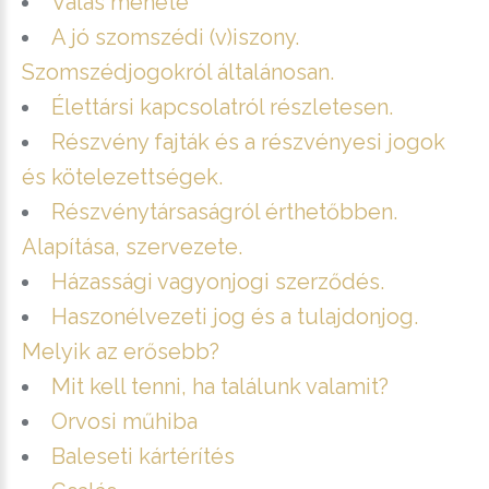
Válás menete
A jó szomszédi (v)iszony.
Szomszédjogokról általánosan.
Élettársi kapcsolatról részletesen.
Részvény fajták és a részvényesi jogok
és kötelezettségek.
Részvénytársaságról érthetőbben.
Alapítása, szervezete.
Házassági vagyonjogi szerződés.
Haszonélvezeti jog és a tulajdonjog.
Melyik az erősebb?
Mit kell tenni, ha találunk valamit?
Orvosi műhiba
Baleseti kártérítés