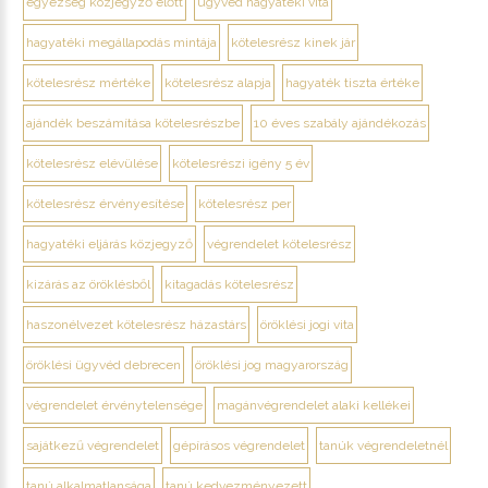
egyezség közjegyző előtt
ügyvéd hagyatéki vita
hagyatéki megállapodás mintája
kötelesrész kinek jár
kötelesrész mértéke
kötelesrész alapja
hagyaték tiszta értéke
ajándék beszámítása kötelesrészbe
10 éves szabály ajándékozás
kötelesrész elévülése
kötelesrészi igény 5 év
kötelesrész érvényesítése
kötelesrész per
hagyatéki eljárás közjegyző
végrendelet kötelesrész
kizárás az öröklésből
kitagadás kötelesrész
haszonélvezet kötelesrész házastárs
öröklési jogi vita
öröklési ügyvéd debrecen
öröklési jog magyarország
végrendelet érvénytelensége
magánvégrendelet alaki kellékei
sajátkezű végrendelet
gépírásos végrendelet
tanúk végrendeletnél
tanú alkalmatlansága
tanú kedvezményezett