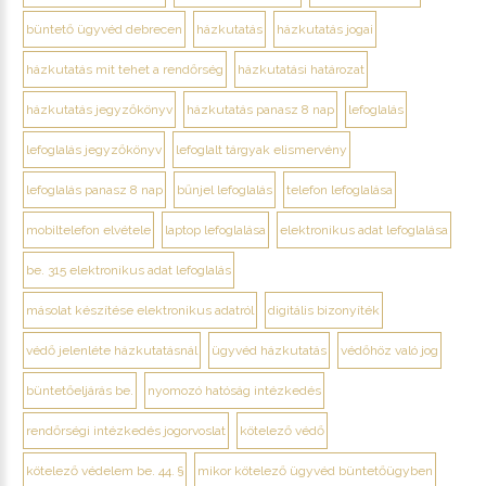
büntető ügyvéd debrecen
házkutatás
házkutatás jogai
házkutatás mit tehet a rendőrség
házkutatási határozat
házkutatás jegyzőkönyv
házkutatás panasz 8 nap
lefoglalás
lefoglalás jegyzőkönyv
lefoglalt tárgyak elismervény
lefoglalás panasz 8 nap
bűnjel lefoglalás
telefon lefoglalása
mobiltelefon elvétele
laptop lefoglalása
elektronikus adat lefoglalása
be. 315 elektronikus adat lefoglalás
másolat készítése elektronikus adatról
digitális bizonyíték
védő jelenléte házkutatásnál
ügyvéd házkutatás
védőhöz való jog
büntetőeljárás be.
nyomozó hatóság intézkedés
rendőrségi intézkedés jogorvoslat
kötelező védő
kötelező védelem be. 44. §
mikor kötelező ügyvéd büntetőügyben