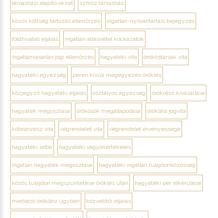
társasházi alapító okirat
szmsz társasház
közös költség tartozás ellenőrzés
ingatlan-nyilvántartási bejegyzés
földhivatali eljárás
ingatlan adásvétel kockázatok
ingatlanvásárlás jogi ellenőrzés
hagyatéki vita
örököstársak vita
hagyatéki egyezség
peren kívüli megegyezés öröklés
közjegyző hagyatéki eljárás
osztályos egyezség
örökrész kivásárlása
hagyaték megosztása
örökösök megállapodása
öröklési jogvita
kötelesrész vita
végrendelet vita
végrendelet érvényessége
hagyatéki leltár
hagyatéki vagyonértékelés
ingatlan hagyaték megosztása
hagyatéki ingatlan tulajdonközösség
közös tulajdon megszüntetése öröklés után
hagyatéki per elkerülése
mediáció öröklési ügyben
közvetítői eljárás