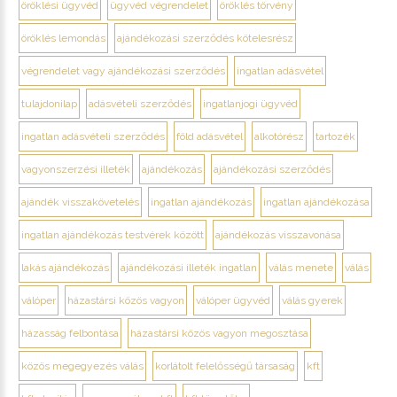
öröklési ügyvéd
ügyvéd végrendelet
öröklés törvény
öröklés lemondás
ajándékozási szerződés kötelesrész
végrendelet vagy ajándékozási szerződés
ingatlan adásvétel
tulajdonilap
adásvételi szerződés
ingatlanjogi ügyvéd
ingatlan adásvételi szerződés
föld adásvétel
alkotórész
tartozék
vagyonszerzési illeték
ajándékozás
ajándékozási szerződés
ajándék visszakövetelés
ingatlan ajándékozás
ingatlan ajándékozása
ingatlan ajándékozás testvérek között
ajándékozás visszavonása
lakás ajándékozás
ajándékozási illeték ingatlan
válás menete
válás
válóper
házastársi közös vagyon
válóper ügyvéd
válás gyerek
házasság felbontása
házastársi közös vagyon megosztása
közös megegyezés válás
korlátolt felelősségű társaság
kft