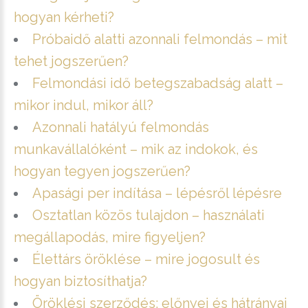
hogyan kérheti?
Próbaidő alatti azonnali felmondás – mit
tehet jogszerűen?
Felmondási idő betegszabadság alatt –
mikor indul, mikor áll?
Azonnali hatályú felmondás
munkavállalóként – mik az indokok, és
hogyan tegyen jogszerűen?
Apasági per indítása – lépésről lépésre
Osztatlan közös tulajdon – használati
megállapodás, mire figyeljen?
Élettárs öröklése – mire jogosult és
hogyan biztosíthatja?
Öröklési szerződés: előnyei és hátrányai