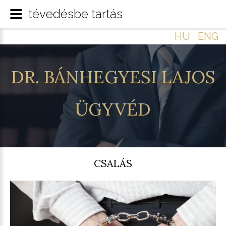
tévedésbe tartás
HU
|
ENG
DR.
BÁNHEGYESI
LAJOS
ÜGYVÉD
CSALÁS