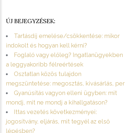
ÚJ BEJEGYZÉSEK:
Tartásdíj emelése/csökkentése: mikor
indokolt és hogyan kell kérni?
Foglaló vagy előleg? Ingatlanügyekben
a leggyakoribb félreértések
Osztatlan közös tulajdon
megszüntetése: megosztás, kivásárlás, per
Gyanúsítás vagyon elleni ügyben: mit
mondj, mit ne mondj a kihallgatáson?
Ittas vezetés következményei:
jogosítvány, eljárás, mit tegyél az első
lépésben?