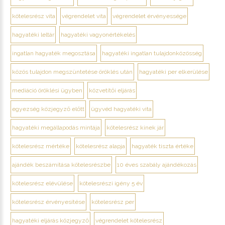
kötelesrész vita
végrendelet vita
végrendelet érvényessége
hagyatéki leltár
hagyatéki vagyonértékelés
ingatlan hagyaték megosztása
hagyatéki ingatlan tulajdonközösség
közös tulajdon megszüntetése öröklés után
hagyatéki per elkerülése
mediáció öröklési ügyben
közvetítői eljárás
egyezség közjegyző előtt
ügyvéd hagyatéki vita
hagyatéki megállapodás mintája
kötelesrész kinek jár
kötelesrész mértéke
kötelesrész alapja
hagyaték tiszta értéke
ajándék beszámítása kötelesrészbe
10 éves szabály ajándékozás
kötelesrész elévülése
kötelesrészi igény 5 év
kötelesrész érvényesítése
kötelesrész per
hagyatéki eljárás közjegyző
végrendelet kötelesrész