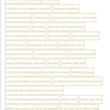
mit kell tenni ha találunk valamit?
jogtalan elsajátítás
haszonélvezeti jog
tulajdonjog
házassági vagyonjogi szerződés
részvénytársaság
részvény
részvénytársaság alapítása
részvénytársaság szervezete
részvény fajták
részvény osztályok
törzsrészvény
elsőbbségi részvény
dolgozói részvény
kamatozó részvény
visszaváltható részvény
élettársi kapcsolat
bejegyzett élettársi kapcsolat
élettárs
tilosban talált állat
a gyümölcs felszedés joga
kerítés használata
földtámasz joga
szomszédos telek igénybevétele
az áthajló ágak és átnyúló gyökerek
kilátástól való megfosztás és az árnyékolás
a szomszéd telkére történő ablaknyitás
otthon start
otthon start hitel
otthon start program
3% fix lakáshitel
fix 3% hitel
első otthon hitel