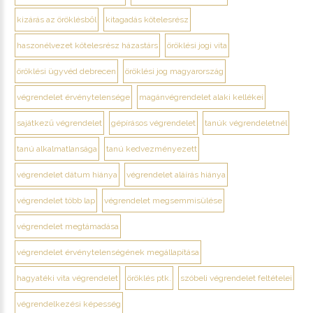
kizárás az öröklésből
kitagadás kötelesrész
haszonélvezet kötelesrész házastárs
öröklési jogi vita
öröklési ügyvéd debrecen
öröklési jog magyarország
végrendelet érvénytelensége
magánvégrendelet alaki kellékei
sajátkezű végrendelet
gépírásos végrendelet
tanúk végrendeletnél
tanú alkalmatlansága
tanú kedvezményezett
végrendelet dátum hiánya
végrendelet aláírás hiánya
végrendelet több lap
végrendelet megsemmisülése
végrendelet megtámadása
végrendelet érvénytelenségének megállapítása
hagyatéki vita végrendelet
öröklés ptk.
szóbeli végrendelet feltételei
végrendelkezési képesség