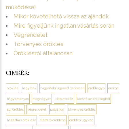
működése)
Mikor követelhető vissza az ajándék
Mire figyeljünk ingatlan vásárlás során
Végrendelet
Törvényes öröklés
Öröklésről általánosan
CIMKÉK:
öröklés
hagyaték
hagyatéki ügyvéd debrecen
örökhagyó
örökös
hagyományos
meghagyás
kötelesrész
kiesés az örökségből
ági öröklés
végrendelet
polgárjog
törvényes öröklés
házastárs öröklése
élettárs öröklése
öröklés ügyvéd