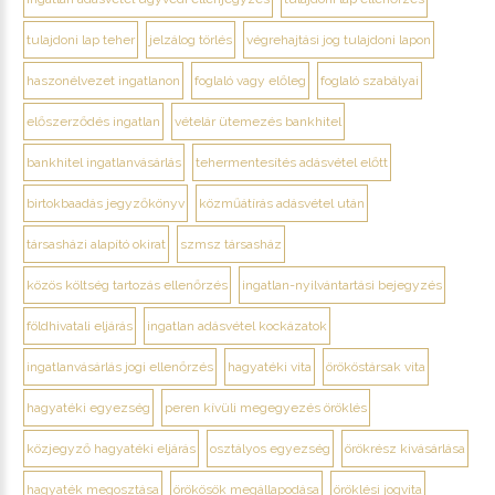
tulajdoni lap teher
jelzálog törlés
végrehajtási jog tulajdoni lapon
haszonélvezet ingatlanon
foglaló vagy előleg
foglaló szabályai
előszerződés ingatlan
vételár ütemezés bankhitel
bankhitel ingatlanvásárlás
tehermentesítés adásvétel előtt
birtokbaadás jegyzőkönyv
közműátírás adásvétel után
társasházi alapító okirat
szmsz társasház
közös költség tartozás ellenőrzés
ingatlan-nyilvántartási bejegyzés
földhivatali eljárás
ingatlan adásvétel kockázatok
ingatlanvásárlás jogi ellenőrzés
hagyatéki vita
örököstársak vita
hagyatéki egyezség
peren kívüli megegyezés öröklés
közjegyző hagyatéki eljárás
osztályos egyezség
örökrész kivásárlása
hagyaték megosztása
örökösök megállapodása
öröklési jogvita