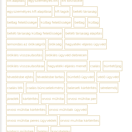
kft alapítás
egyszemélyes kft
kft törzstőke
egyszemélyes kft alapítása
kft tagok
betéti társaság
beltag felelőssége
kültag felelőssége
beltag
kültag
betéti társaság kültag felelőssége
betéti társaság alapítás
lemondás az örökségről
örökség
hagyatéki eljárás ügyvéd
öröklés visszautasítás
öröklés ügyvéd debrecen
öröklés visszautasítása
hagyatéki eljárás menet
csalás
büntetőjog
tévedésbe ejtés
tévedésbe tartás
büntető ügyvéd
védő ügyvéd
csalás btk
csalás bűncselekmény
baleseti kártérítés
sérelemdíj
járadék
kártérítés
orvosi műhiba
orvosi műhiba per
orvosi műhiba kártérítés
orvosi műhibák ügyvéd
orvosi műhiba peres ügyvédek
orvosi muhiba kártérítes
kórházi műhibák
találás
kincstalálás