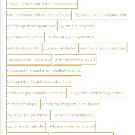
magyar nyelvet nem ismeri kötelező védő
kommunikációképtelen kötelező védő
ügyvédet hívni kihallgatás előtt
rendőrségi idézés gyanúsított
gyermekelhelyezés
gyermek elhelyezése
szülői felügyelet gyakorlása
váltott gondoskodás
gyermek lakóhelye
kapcsolattartás szabályozása
kapcsolattartás módosítása
gyermek érdeke ptk. 4:2
bíróság mit mérlegel gyermekelhelyezésnél
bíróság mit mérlegel kapcsolattartásnál
bizonyítás gyermekelhelyezési per
ideiglenes intézkedés gyermek
mediáció bontóper
perbeli egyezség szülői felügyelet
családjogi per járásbíróság
gyermek meghallgatása
szülői együttműködés
debrecen családjogi ügyvéd