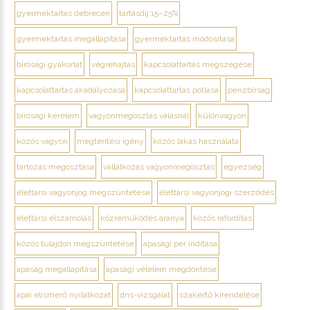
gyermektartás debrecen
tartásdíj 15–25%
gyermektartás megállapítása
gyermektartás módosítása
bírósági gyakorlat
végrehajtás
kapcsolattartás megszegése
kapcsolattartás akadályozása
kapcsolattartás pótlása
pénzbírság
bírósági kérelem
vagyonmegosztás válásnál
különvagyon
közös vagyon
megtérítési igény
közös lakás használata
tartozás megosztása
vállalkozás vagyonmegosztás
egyezség
élettársi vagyonjog megszüntetése
élettársi vagyonjogi szerződés
élettársi elszámolás
közreműködés aránya
közös ráfordítás
közös tulajdon megszüntetése
apasági per indítása
apaság megállapítása
apasági vélelem megdöntése
apai elismerő nyilatkozat
dns-vizsgálat
szakértő kirendelése