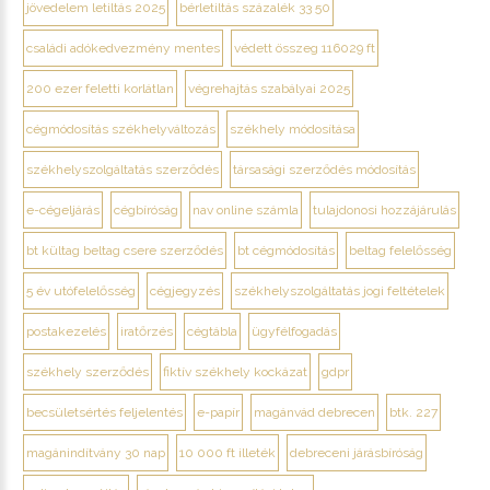
jövedelem letiltás 2025
bérletiltás százalék 33 50
családi adókedvezmény mentes
védett összeg 116029 ft
200 ezer feletti korlátlan
végrehajtás szabályai 2025
cégmódosítás székhelyváltozás
székhely módosítása
székhelyszolgáltatás szerződés
társasági szerződés módosítás
e-cégeljárás
cégbíróság
nav online számla
tulajdonosi hozzájárulás
bt kültag beltag csere szerződés
bt cégmódosítás
beltag felelősség
5 év utófelelősség
cégjegyzés
székhelyszolgáltatás jogi feltételek
postakezelés
iratőrzés
cégtábla
ügyfélfogadás
székhely szerződés
fiktív székhely kockázat
gdpr
becsületsértés feljelentés
e-papír
magánvád debrecen
btk. 227
magánindítvány 30 nap
10 000 ft illeték
debreceni járásbíróság