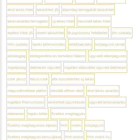
első lakás hitel
lakáshitel 3%
államilag támogatott lakáshitel
lakásvásárlás támogatás
új lakás hitel
használt lakás hitel
építési hitel 3%
önerő lakáshitel
tb jogviszony feltételek
jtm szabály
hfm szabály
banki előminősítés
értékbecslés
közjegyzői okirat
jelzálogjog
elidegenítési és terhelési tilalom
ügyvédi ellenjegyzés
ingatlanjog
debrecen ügyvéd
ingatlan adásvétel ügyvéd debrecen
csok plusz
falusi csok
áfa visszatérítés új lakás
négyzetméterár plafon
árkorlát otthon start
első lakás vásárlás
ingatlan finanszírozás
lakáshitel ügyintézés
ügyvéd lakásvásárlás
debrecen
hajdú-bihar
fizetési meghagyás
fizetési meghagyásos eljárás
fmh
mokk
közjegyző
fizetési meghagyás benyújtása
fmh online
fmh.mokk.hu