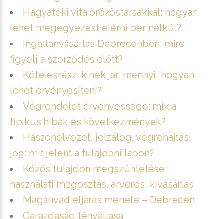
Hagyatéki vita örököstársakkal: hogyan
lehet megegyezést elérni per nélkül?
Ingatlanvásárlás Debrecenben: mire
figyelj a szerződés előtt?
Kötelesrész: kinek jár, mennyi, hogyan
lehet érvényesíteni?
Végrendelet érvényessége: mik a
tipikus hibák és következmények?
Haszonélvezet, jelzálog, végrehajtási
jog: mit jelent a tulajdoni lapon?
Közös tulajdon megszüntetése:
használati megosztás, árverés, kivásárlás
Magánvád eljárás menete – Debrecen
Garázdaság tényállása