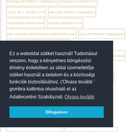
közjegyző fizetési meghagyás
közjegyzői eljárás fmh
2009. évi l. törvény fmh
elévülés fizetési meghagyás
végrehajtás elkerülése
tartozás behajtás fmh
jogi személy ellentmondás elektronikusan
ügyvéd fizetési meghagyás
debrecen ügyvéd fizetési meghagyás
Ez a weboldal sütiket használ! Tudomásul
végrendelet megtámadása mikor érdemes
végrendelet hatálytalansága
veszem, hogy a kényelmes böngészési
érvénytelenség megállapítása per
hagyatéki per végrendelet
élmény érdekében az oldal üzemeltetője
sütiket használ a tartalom és a közösségi
megtámadási nyilatkozat
megtámadás elévülése 5 év
ptk. 7:37
funkciók biztosításához. ('Olvass tovább '
gombra kattintva olvasható el az
beszámíthatóság végrendelet
Adatkezelési Szabályzat)
Olvass tovább
tévedés megtévesztés fenyegetés végrendelet
tisztességtelen befolyás
gépírásos végrendelet tanúk
Elfogadom
keltezés hiánya végrendelet
aláírás hiánya végrendelet