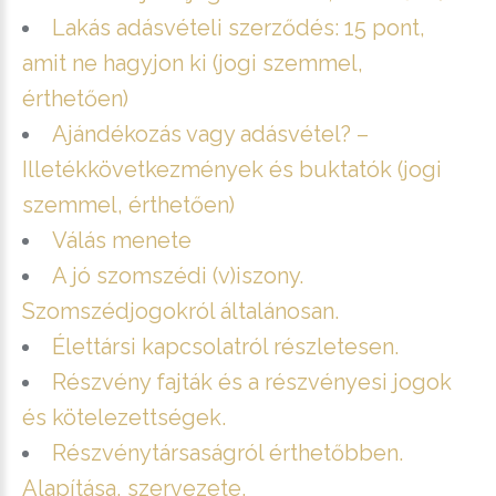
Lakás adásvételi szerződés: 15 pont,
amit ne hagyjon ki (jogi szemmel,
érthetően)
Ajándékozás vagy adásvétel? –
Illetékkövetkezmények és buktatók (jogi
szemmel, érthetően)
Válás menete
A jó szomszédi (v)iszony.
Szomszédjogokról általánosan.
Élettársi kapcsolatról részletesen.
Részvény fajták és a részvényesi jogok
és kötelezettségek.
Részvénytársaságról érthetőbben.
Alapítása, szervezete.