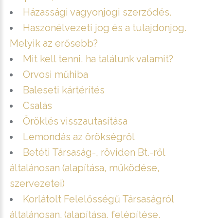
Házassági vagyonjogi szerződés.
Haszonélvezeti jog és a tulajdonjog.
Melyik az erősebb?
Mit kell tenni, ha találunk valamit?
Orvosi műhiba
Baleseti kártérítés
Csalás
Öröklés visszautasítása
Lemondás az örökségről
Betéti Társaság-, röviden Bt.-ről
általánosan (alapítása, működése,
szervezetei)
Korlátolt Felelősségű Társaságról
általánosan. (alapítása, felépítése,