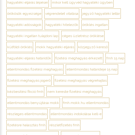
hagyatéki eljárás lépései
mikor kell ügyvéd hagyatéki ügyben
örökösök egyezsége
végrendelet vitatása
jegyző hagyatéki leltár
hagyatéki adósságok
hagyatéki hitelezők
öröklés ingatlan
hagyatéki ingatlan tulajdoni lap
céges üzletrész öröklése
külföldi öröklés
mokk hagyatéki eljárás
közjegyző kereső
hagyatéki eljárás határidők
fizetési meghagyás érkezett
fmh 15 nap
ellentmondás fizetési meghagyás
ellentmondás határideje 15 nap
fizetési meghagyás jogerő
fizetési meghagyás végrehajtás
kézbesítési fikció fmh
nem kereste fizetési meghagyás
ellentmondás benyújtása mokk
fmh.mokk.hu ellentmondás
részleges ellentmondás
ellentmondás indokolása kell-e
fizetésre halasztás fmh
részletfizetés fmh