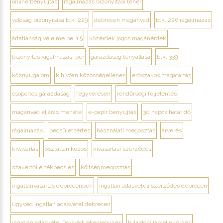
online benyújtás
rágalmazás bizonyítási teher
valóság bizonyítása btk. 229
debrecen magánvád
btk. 226 rágalmazás
ártatlanság vélelme be. 1 §
közérdek jogos magánérdek
bizonyítás rágalmazási per
garázdaság tényállása
btk. 339
köznyugalom
kihívóan közösségellenes
erőszakos magatartás
csoportos garázdaság
fegyveresen
rendőrségi feljelentés
magánvád eljárás menete
e-papír benyújtás
30 napos határidő
rágalmazás
becsületsértés
használati megosztás
árverés
kivásárlás
osztatlan közös
kivásárlási szerződés
szakértői értékbecslés
költségmegosztás
ingatlanvásárlás debrecenben
ingatlan adásvételi szerződés debrecen
ügyvéd ingatlan adásvétel debrecen
ingatlan adásvétel ügyvédi ellenjegyzés
tulajdoni lap ellenőrzés