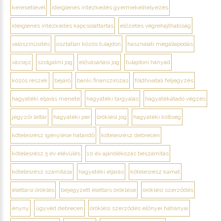
keresetlevél
ideiglenes intézkedés gyermekelhelyezés
ideiglenes intézkedés kapcsolattartás
előzetes végrehajthatóság
valószínűsítés
osztatlan közös tulajdon
használati megállapodás
vázrajz
szolgalmi jog
elővásárlási jog
tulajdoni hányad
közös részek
bejáró
banki finanszírozás
földhivatali feljegyzés
hagyatéki eljárás menete
hagyatéki tárgyalás
hagyatékátadó végzés
jegyzői leltár
hagyatéki per
öröklési jog
hagyatéki költség
kötelesrész igénylése határidő
kötelesrész debrecen
kötelesrész 5 év elévülés
10 év ajándékozás beszámítás
kötelesrész számítása
hagyatéki eljárás
kötelesrész kamat
élettársi öröklés
bejegyzett élettárs öröklése
öröklési szerződés
ényny
ügyvéd debrecen
öröklési szerződés előnyei hátrányai