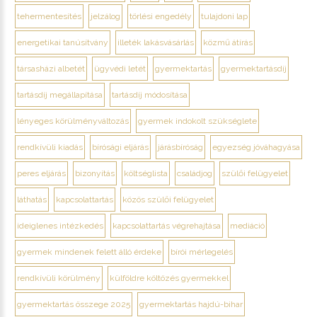
tehermentesítés
jelzálog
törlési engedély
tulajdoni lap
energetikai tanúsítvány
illeték lakásvásárlás
közmű átírás
társasházi albetét
ügyvédi letét
gyermektartás
gyermektartásdíj
tartásdíj megállapítása
tartásdíj módosítása
lényeges körülményváltozás
gyermek indokolt szükséglete
rendkívüli kiadás
bírósági eljárás
járásbíróság
egyezség jóváhagyása
peres eljárás
bizonyítás
költséglista
családjog
szülői felügyelet
láthatás
kapcsolattartás
közös szülői felügyelet
ideiglenes intézkedés
kapcsolattartás végrehajtása
mediáció
gyermek mindenek felett álló érdeke
bírói mérlegelés
rendkívüli körülmény
külföldre költözés gyermekkel
gyermektartás összege 2025
gyermektartás hajdú-bihar