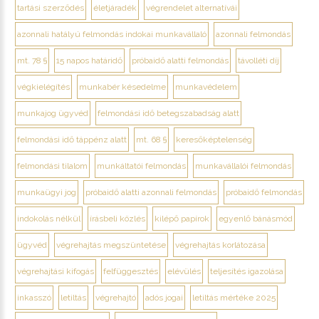
tartási szerződés
életjáradék
végrendelet alternatívái
azonnali hatályú felmondás indokai munkavállaló
azonnali felmondás
mt. 78 §
15 napos határidő
próbaidő alatti felmondás
távolléti díj
végkielégítés
munkabér késedelme
munkavédelem
munkajog ügyvéd
felmondási idő betegszabadság alatt
felmondási idő táppénz alatt
mt. 68 §
keresőképtelenség
felmondási tilalom
munkáltatói felmondás
munkavállalói felmondás
munkaügyi jog
próbaidő alatti azonnali felmondás
próbaidő felmondás
indokolás nélkül
írásbeli közlés
kilépő papírok
egyenlő bánásmód
ügyvéd
végrehajtás megszüntetése
végrehajtás korlátozása
végrehajtási kifogás
felfüggesztés
elévülés
teljesítés igazolása
inkasszó
letiltás
végrehajtó
adós jogai
letiltás mértéke 2025