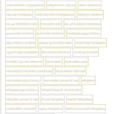
vallomástétel megtagadása
hallgatáshoz való jog
védő választása
ügyvéd kihallgatás
védő jelenléte kihallgatáson
kötelező védelem
be. 44. § kötelező védő
kirendelt védő
be. 46. § védő kirendelése
gyanúsítás közlése
gyanúsítás tartalma
kihallgatás jegyzőkönyv
jegyzőkönyv javítása
panasz gyanúsítás ellen
rendőrségi kihallgatás
ügyészségi kihallgatás
elővezetés idézésre
őrizet gyanúsított
büntető ügyvéd debrecen
házkutatás
házkutatás jogai
házkutatás mit tehet a rendőrség
házkutatási határozat
házkutatás jegyzőkönyv
házkutatás panasz 8 nap
lefoglalás
lefoglalás jegyzőkönyv
lefoglalt tárgyak elismervény
lefoglalás panasz 8 nap
bűnjel lefoglalás
telefon lefoglalása
mobiltelefon elvétele
laptop lefoglalása
elektronikus adat lefoglalása