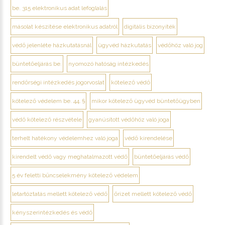
be. 315 elektronikus adat lefoglalás
másolat készítése elektronikus adatról
digitális bizonyíték
védő jelenléte házkutatásnál
ügyvéd házkutatás
védőhöz való jog
büntetőeljárás be.
nyomozó hatóság intézkedés
rendőrségi intézkedés jogorvoslat
kötelező védő
kötelező védelem be. 44. §
mikor kötelező ügyvéd büntetőügyben
védő kötelező részvétele
gyanúsított védőhöz való joga
terhelt hatékony védelemhez való joga
védő kirendelése
kirendelt védő vagy meghatalmazott védő
büntetőeljárás védő
5 év feletti bűncselekmény kötelező védelem
letartóztatás mellett kötelező védő
őrizet mellett kötelező védő
kényszerintézkedés és védő