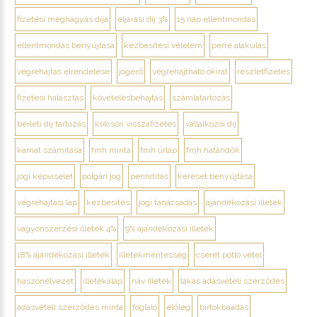
fizetési meghagyás díja
eljárási díj 3%
15 nap ellentmondás
ellentmondás benyújtása
kézbesítési vélelem
perré alakulás
végrehajtás elrendelése
jogerő
végrehajtható okirat
részletfizetés
fizetési halasztás
követelésbehajtás
számlatartozás
bérleti díj tartozás
kölcsön visszafizetés
vállalkozói díj
kamat számítása
fmh minta
fmh űrlap
fmh határidők
jogi képviselet
polgári jog
perindítás
kereset benyújtása
végrehajtási lap
kézbesítés
jogi tanácsadás
ajándékozási illeték
vagyonszerzési illeték 4%
9% ajándékozási illeték
18% ajándékozási illeték
illetékmentesség
cserét pótló vétel
haszonélvezet
illetékalap
nav illeték
lakás adásvételi szerződés
adásvételi szerződés minta
foglaló
előleg
birtokbaadás