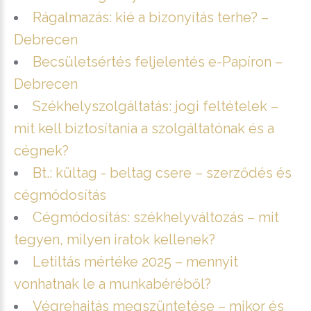
Rágalmazás: kié a bizonyítás terhe? –
Debrecen
Becsületsértés feljelentés e-Papíron –
Debrecen
Székhelyszolgáltatás: jogi feltételek –
mit kell biztosítania a szolgáltatónak és a
cégnek?
Bt.: kültag - beltag csere – szerződés és
cégmódosítás
Cégmódosítás: székhelyváltozás – mit
tegyen, milyen iratok kellenek?
Letiltás mértéke 2025 – mennyit
vonhatnak le a munkabéréből?
Végrehajtás megszüntetése – mikor és