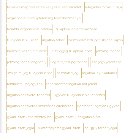
tévedés megtévesztés kényszer végrendelet
kitagadás formai hibája
végrendelet érvénytelenség következményei
korábbi végrendelet hatálya
tulajdoni lap értelmezése
tulajdoni lap iii rész
ingatlan teher
haszonélvezeti jog tulajdoni lapon
haszonélvezet jelentése
jelzálogjog tulajdoni lapon
jelzálog törlése
jelzálog törlési engedély
végrehajtási jog törlése
széljegy jelentése
szolgalmi jog tulajdoni lapon
használati jog
ingatlan-nyilvántartás
földhivatali bejegyzés
tehermentes ingatlan mit jelent
ingatlan adásvétel teherrel
ügyvéd tulajdoni lap ellenőrzés
ingatlan adásvételi szerződés ellenőrzés
debrecen ingatlan ügyvéd
gyanúsítottként idéztek be
gyanúsított kihallgatás előtt
gyanúsított jogai
büntetőeljárás gyanúsított
be. 39. § terhelt jogai