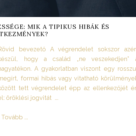
SÉGE: MIK A TIPIKUS HIBÁK ÉS
TKEZMÉNYEK?
Rövid bevezető A végrendelet sokszor azér
készül, hogy a család „ne veszekedjen” 
hagyatékon. A gyakorlatban viszont egy rosszu
megírt, formai hibás vagy vitatható körülménye
között tett végrendelet épp az ellenkezőjét ér
el: öröklési jogvitát ...
Tovább ...