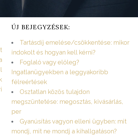
ÚJ BEJEGYZÉSEK:
Tartásdíj emelése/csökkentése: mikor
t
indokolt és hogyan kell kérni?
a
Foglaló vagy előleg?
l
Ingatlanügyekben a leggyakoribb
k
félreértések
i
Osztatlan közös tulajdon
megszüntetése: megosztás, kivásárlás,
per
Gyanúsítás vagyon elleni ügyben: mit
mondj, mit ne mondj a kihallgatáson?