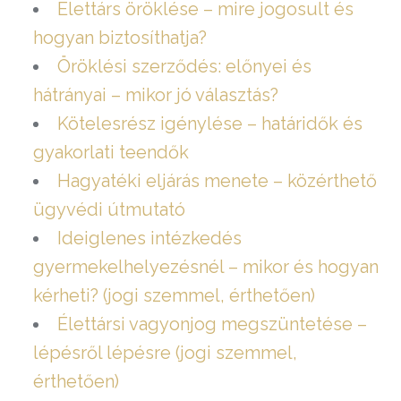
Élettárs öröklése – mire jogosult és
hogyan biztosíthatja?
Öröklési szerződés: előnyei és
hátrányai – mikor jó választás?
Kötelesrész igénylése – határidők és
gyakorlati teendők
Hagyatéki eljárás menete – közérthető
ügyvédi útmutató
Ideiglenes intézkedés
gyermekelhelyezésnél – mikor és hogyan
kérheti? (jogi szemmel, érthetően)
Élettársi vagyonjog megszüntetése –
lépésről lépésre (jogi szemmel,
érthetően)