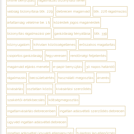
online benyújtás
rágalmazás bizonyítási teher
valóság bizonyítása btk. 229
debrecen magánvád
btk. 226 rágalmazás
ártatlanság vélelme be. 1 §
közérdek jogos magánérdek
bizonyítás rágalmazási per
garázdaság tényállása
btk. 339
köznyugalom
kihívóan közösségellenes
erőszakos magatartás
csoportos garázdaság
fegyveresen
rendőrségi feljelentés
magánvád eljárás menete
e-papír benyújtás
30 napos határidő
rágalmazás
becsületsértés
használati megosztás
árverés
kivásárlás
osztatlan közös
kivásárlási szerződés
szakértői értékbecslés
költségmegosztás
ingatlanvásárlás debrecenben
ingatlan adásvételi szerződés debrecen
ügyvéd ingatlan adásvétel debrecen
ingatlan adásvétel ügyvédi ellenjegyzés
tulajdoni lap ellenőrzés