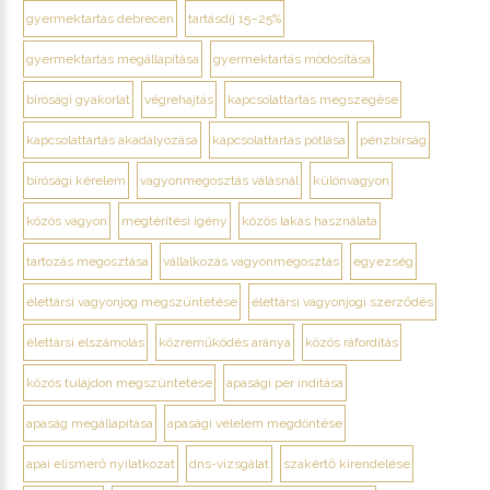
gyermektartás debrecen
tartásdíj 15–25%
gyermektartás megállapítása
gyermektartás módosítása
bírósági gyakorlat
végrehajtás
kapcsolattartás megszegése
kapcsolattartás akadályozása
kapcsolattartás pótlása
pénzbírság
bírósági kérelem
vagyonmegosztás válásnál
különvagyon
közös vagyon
megtérítési igény
közös lakás használata
tartozás megosztása
vállalkozás vagyonmegosztás
egyezség
élettársi vagyonjog megszüntetése
élettársi vagyonjogi szerződés
élettársi elszámolás
közreműködés aránya
közös ráfordítás
közös tulajdon megszüntetése
apasági per indítása
apaság megállapítása
apasági vélelem megdöntése
apai elismerő nyilatkozat
dns-vizsgálat
szakértő kirendelése