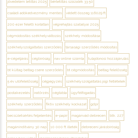
jövedelem letiltás 2025
bérletiltás százalék 33 50
családi adókedvezmény mentes
védett összeg 116029 ft
200 ezer feletti korlátlan
végrehajtás szabályai 2025
cégmódosítás székhelyváltozás
székhely módosítása
székhelyszolgáltatás szerződés
társasági szerződés módosítás
e-cégeljárás
cégbíróság
nav online számla
tulajdonosi hozzájárulás
bt kültag beltag csere szerződés
bt cégmódosítás
beltag felelősség
5 év utófelelősség
cégjegyzés
székhelyszolgáltatás jogi feltételek
postakezelés
iratőrzés
cégtábla
ügyfélfogadás
székhely szerződés
fiktív székhely kockázat
gdpr
becsületsértés feljelentés
e-papír
magánvád debrecen
btk. 227
magánindítvány 30 nap
10 000 ft illeték
debreceni járásbíróság