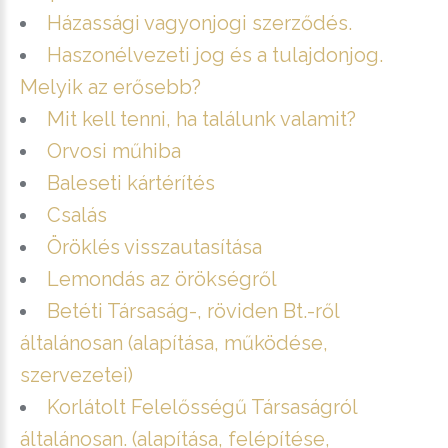
Házassági vagyonjogi szerződés.
Haszonélvezeti jog és a tulajdonjog.
Melyik az erősebb?
Mit kell tenni, ha találunk valamit?
Orvosi műhiba
Baleseti kártérítés
Csalás
Öröklés visszautasítása
Lemondás az örökségről
Betéti Társaság-, röviden Bt.-ről
általánosan (alapítása, működése,
szervezetei)
Korlátolt Felelősségű Társaságról
általánosan. (alapítása, felépítése,