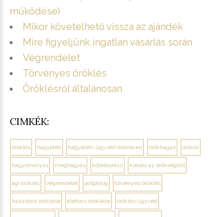
működése)
Mikor követelhető vissza az ajándék
Mire figyeljünk ingatlan vásárlás során
Végrendelet
Törvényes öröklés
Öröklésről általánosan
CIMKÉK:
öröklés
hagyaték
hagyatéki ügyvéd debrecen
örökhagyó
örökös
hagyományos
meghagyás
kötelesrész
kiesés az örökségből
ági öröklés
végrendelet
polgárjog
törvényes öröklés
házastárs öröklése
élettárs öröklése
öröklés ügyvéd