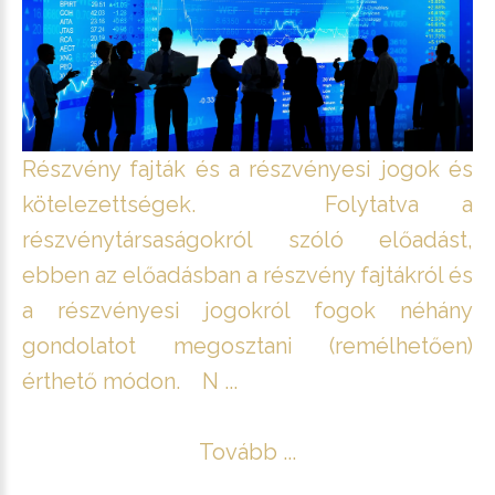
Részvény fajták és a részvényesi jogok és
kötelezettségek. Folytatva a
részvénytársaságokról szóló előadást,
ebben az előadásban a részvény fajtákról és
a részvényesi jogokról fogok néhány
gondolatot megosztani (remélhetően)
érthető módon. N ...
Tovább ...