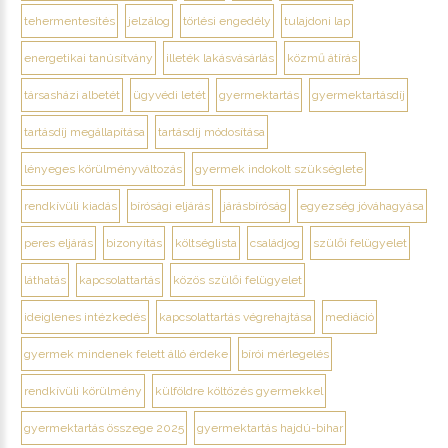
tehermentesítés
jelzálog
törlési engedély
tulajdoni lap
energetikai tanúsítvány
illeték lakásvásárlás
közmű átírás
társasházi albetét
ügyvédi letét
gyermektartás
gyermektartásdíj
tartásdíj megállapítása
tartásdíj módosítása
lényeges körülményváltozás
gyermek indokolt szükséglete
rendkívüli kiadás
bírósági eljárás
járásbíróság
egyezség jóváhagyása
peres eljárás
bizonyítás
költséglista
családjog
szülői felügyelet
láthatás
kapcsolattartás
közös szülői felügyelet
ideiglenes intézkedés
kapcsolattartás végrehajtása
mediáció
gyermek mindenek felett álló érdeke
bírói mérlegelés
rendkívüli körülmény
külföldre költözés gyermekkel
gyermektartás összege 2025
gyermektartás hajdú-bihar