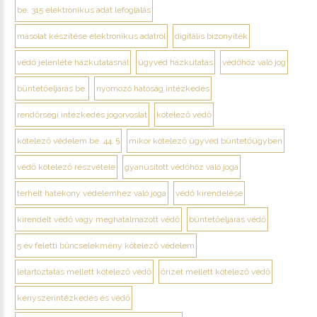
be. 315 elektronikus adat lefoglalás
másolat készítése elektronikus adatról
digitális bizonyíték
védő jelenléte házkutatásnál
ügyvéd házkutatás
védőhöz való jog
büntetőeljárás be.
nyomozó hatóság intézkedés
rendőrségi intézkedés jogorvoslat
kötelező védő
kötelező védelem be. 44. §
mikor kötelező ügyvéd büntetőügyben
védő kötelező részvétele
gyanúsított védőhöz való joga
terhelt hatékony védelemhez való joga
védő kirendelése
kirendelt védő vagy meghatalmazott védő
büntetőeljárás védő
5 év feletti bűncselekmény kötelező védelem
letartóztatás mellett kötelező védő
őrizet mellett kötelező védő
kényszerintézkedés és védő