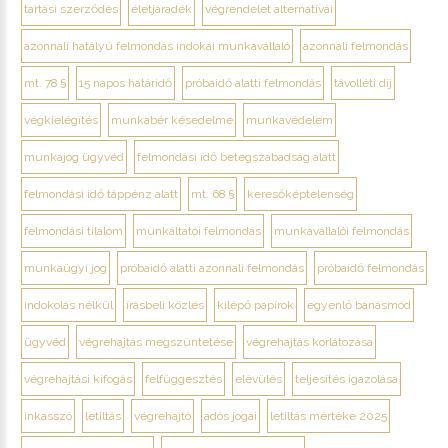
tartási szerződés
életjáradék
végrendelet alternatívái
azonnali hatályú felmondás indokai munkavállaló
azonnali felmondás
mt. 78 §
15 napos határidő
próbaidő alatti felmondás
távolléti díj
végkielégítés
munkabér késedelme
munkavédelem
munkajog ügyvéd
felmondási idő betegszabadság alatt
felmondási idő táppénz alatt
mt. 68 §
keresőképtelenség
felmondási tilalom
munkáltatói felmondás
munkavállalói felmondás
munkaügyi jog
próbaidő alatti azonnali felmondás
próbaidő felmondás
indokolás nélkül
írásbeli közlés
kilépő papírok
egyenlő bánásmód
ügyvéd
végrehajtás megszüntetése
végrehajtás korlátozása
végrehajtási kifogás
felfüggesztés
elévülés
teljesítés igazolása
inkasszó
letiltás
végrehajtó
adós jogai
letiltás mértéke 2025