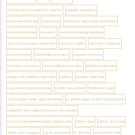
mit kell tenni ha találunk valamit?
jogtalan elsajátítás
haszonélvezeti jog
tulajdonjog
házassági vagyonjogi szerződés
részvénytársaság
részvény
részvénytársaság alapítása
részvénytársaság szervezete
részvény fajták
részvény osztályok
törzsrészvény
elsőbbségi részvény
dolgozói részvény
kamatozó részvény
visszaváltható részvény
élettársi kapcsolat
bejegyzett élettársi kapcsolat
élettárs
tilosban talált állat
a gyümölcs felszedés joga
kerítés használata
földtámasz joga
szomszédos telek igénybevétele
az áthajló ágak és átnyúló gyökerek
kilátástól való megfosztás és az árnyékolás
a szomszéd telkére történő ablaknyitás
otthon start
otthon start hitel
otthon start program
3% fix lakáshitel
fix 3% hitel
első otthon hitel