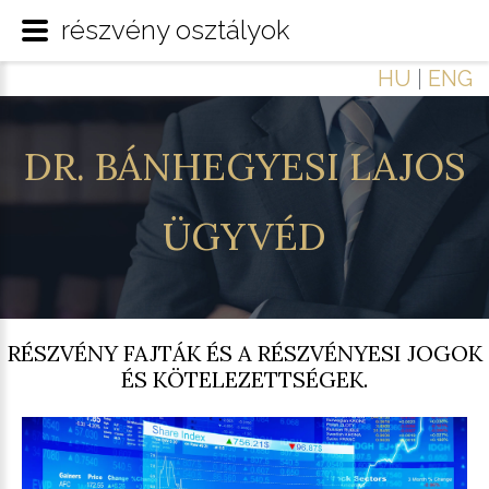
részvény osztályok
HU
|
ENG
DR.
BÁNHEGYESI
LAJOS
ÜGYVÉD
RÉSZVÉNY FAJTÁK ÉS A RÉSZVÉNYESI JOGOK
ÉS KÖTELEZETTSÉGEK.