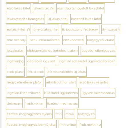
első lakás hitel
lakáshitel 3%
államilag támogatott lakáshitel
lakásvásárlás támogatás
új lakás hitel
használt lakás hitel
építési hitel 3%
önerő lakáshitel
tb jogviszony feltételek
jtm szabály
hfm szabály
banki előminősítés
értékbecslés
közjegyzői okirat
jelzálogjog
elidegenítési és terhelési tilalom
ügyvédi ellenjegyzés
ingatlanjog
debrecen ügyvéd
ingatlan adásvétel ügyvéd debrecen
csok plusz
falusi csok
áfa visszatérítés új lakás
négyzetméterár plafon
árkorlát otthon start
első lakás vásárlás
ingatlan finanszírozás
lakáshitel ügyintézés
ügyvéd lakásvásárlás
debrecen
hajdú-bihar
fizetési meghagyás
fizetési meghagyásos eljárás
fmh
mokk
közjegyző
fizetési meghagyás benyújtása
fmh online
fmh.mokk.hu