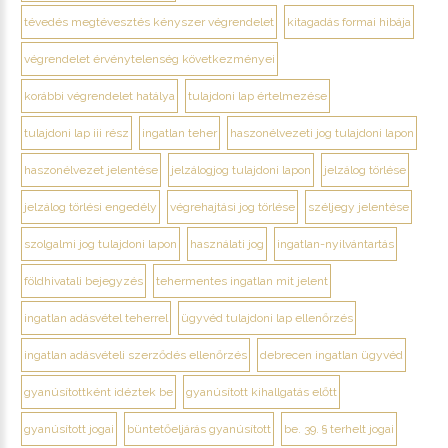
tévedés megtévesztés kényszer végrendelet
kitagadás formai hibája
végrendelet érvénytelenség következményei
korábbi végrendelet hatálya
tulajdoni lap értelmezése
tulajdoni lap iii rész
ingatlan teher
haszonélvezeti jog tulajdoni lapon
haszonélvezet jelentése
jelzálogjog tulajdoni lapon
jelzálog törlése
jelzálog törlési engedély
végrehajtási jog törlése
széljegy jelentése
szolgalmi jog tulajdoni lapon
használati jog
ingatlan-nyilvántartás
földhivatali bejegyzés
tehermentes ingatlan mit jelent
ingatlan adásvétel teherrel
ügyvéd tulajdoni lap ellenőrzés
ingatlan adásvételi szerződés ellenőrzés
debrecen ingatlan ügyvéd
gyanúsítottként idéztek be
gyanúsított kihallgatás előtt
gyanúsított jogai
büntetőeljárás gyanúsított
be. 39. § terhelt jogai