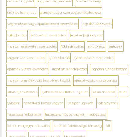
öröklési ügyvéd
ügyvéd végrendelet
öröklés törvény
öröklés lemondás
ajándékozási szerződés kötelesrész
végrendelet vagy ajándékozási szerződés
ingatlan adásvétel
tulajdonilap
adásvételi szerződés
ingatlanjogi ügyvéd
ingatlan adásvételi szerződés
föld adásvétel
alkotórész
tartozék
vagyonszerzési illeték
ajándékozás
ajándékozási szerződés
ajándék visszakövetelés
ingatlan ajándékozás
ingatlan ajándékozása
ingatlan ajándékozás testvérek között
ajándékozás visszavonása
lakás ajándékozás
ajándékozási illeték ingatlan
válás menete
válás
válóper
házastársi közös vagyon
válóper ügyvéd
válás gyerek
házasság felbontása
házastársi közös vagyon megosztása
közös megegyezés válás
korlátolt felelősségű társaság
kft