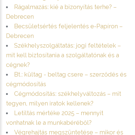
Rágalmazás: kié a bizonyítás terhe? –
Debrecen
Becsületsértés feljelentés e-Papíron –
Debrecen
Székhelyszolgáltatás: jogi feltételek –
mit kell biztosítania a szolgáltatónak és a
cégnek?
Bt.: kültag - beltag csere – szerződés és
cégmódosítás
Cégmódosítás: székhelyváltozás – mit
tegyen, milyen iratok kellenek?
Letiltás mértéke 2025 – mennyit
vonhatnak le a munkabéréből?
Végrehajtás megszüntetése – mikor és