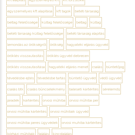
kft alapítás
egyszemélyes kft
kft törzstőke
egyszemélyes kft alapítása
kft tagok
betéti társaság
beltag felelőssége
kültag felelőssége
beltag
kültag
betéti társaság kültag felelőssége
betéti társaság alapítás
lemondás az örökségről
örökség
hagyatéki eljárás ügyvéd
öröklés visszautasítás
öröklés ügyvéd debrecen
öröklés visszautasítása
hagyatéki eljárás menet
csalás
büntetőjog
tévedésbe ejtés
tévedésbe tartás
büntető ügyvéd
védő ügyvéd
csalás btk
csalás bűncselekmény
baleseti kártérítés
sérelemdíj
járadék
kártérítés
orvosi műhiba
orvosi műhiba per
orvosi műhiba kártérítés
orvosi műhibák ügyvéd
orvosi műhiba peres ügyvédek
orvosi muhiba kártérítes
kórházi műhibák
találás
kincstalálás