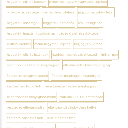
hagyatéki eljárás lépései
mikor kell ügyvéd hagyatéki ügyben
örökösök egyezsége
végrendelet vitatása
jegyző hagyatéki leltár
hagyatéki adósságok
hagyatéki hitelezők
öröklés ingatlan
hagyatéki ingatlan tulajdoni lap
céges üzletrész öröklése
külföldi öröklés
mokk hagyatéki eljárás
közjegyző kereső
hagyatéki eljárás határidők
fizetési meghagyás érkezett
fmh 15 nap
ellentmondás fizetési meghagyás
ellentmondás határideje 15 nap
fizetési meghagyás jogerő
fizetési meghagyás végrehajtás
kézbesítési fikció fmh
nem kereste fizetési meghagyás
ellentmondás benyújtása mokk
fmh.mokk.hu ellentmondás
részleges ellentmondás
ellentmondás indokolása kell-e
fizetésre halasztás fmh
részletfizetés fmh