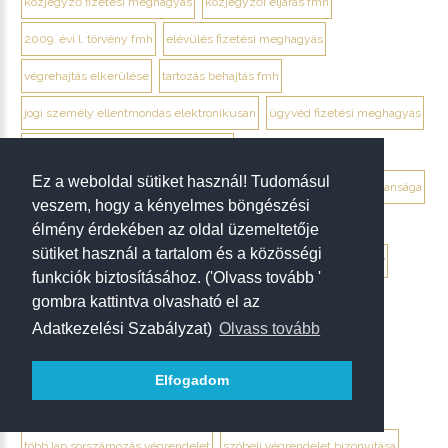
közjegyző fizetési meghagyás
közjegyzői eljárás fmh
2009. évi l. törvény fmh
elévülés fizetési meghagyás
végrehajtás elkerülése
tartozás behajtás fmh
jogi személy ellentmondás elektronikusan
ügyvéd fizetési meghagyás
debrecen ügyvéd fizetési meghagyás
Ez a weboldal sütiket használ! Tudomásul
végrendelet megtámadása mikor érdemes
végrendelet hatálytalansága
veszem, hogy a kényelmes böngészési
érvénytelenség megállapítása per
hagyatéki per végrendelet
élmény érdekében az oldal üzemeltetője
sütiket használ a tartalom és a közösségi
megtámadási nyilatkozat
megtámadás elévülése 5 év
ptk. 7:37
funkciók biztosításához. ('Olvass tovább '
beszámíthatóság végrendelet
gombra kattintva olvasható el az
Adatkezelési Szabályzat)
Olvass tovább
tévedés megtévesztés fenyegetés végrendelet
tisztességtelen befolyás
gépírásos végrendelet tanúk
Elfogadom
keltezés hiánya végrendelet
aláírás hiánya végrendelet
több lap sorszámozás végrendelet
szóbeli végrendelet bizonyítása