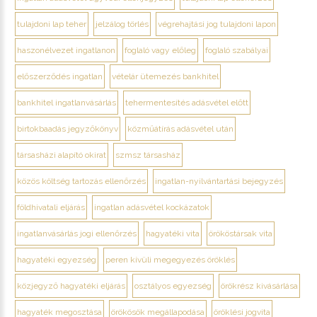
tulajdoni lap teher
jelzálog törlés
végrehajtási jog tulajdoni lapon
haszonélvezet ingatlanon
foglaló vagy előleg
foglaló szabályai
előszerződés ingatlan
vételár ütemezés bankhitel
bankhitel ingatlanvásárlás
tehermentesítés adásvétel előtt
birtokbaadás jegyzőkönyv
közműátírás adásvétel után
társasházi alapító okirat
szmsz társasház
közös költség tartozás ellenőrzés
ingatlan-nyilvántartási bejegyzés
földhivatali eljárás
ingatlan adásvétel kockázatok
ingatlanvásárlás jogi ellenőrzés
hagyatéki vita
örököstársak vita
hagyatéki egyezség
peren kívüli megegyezés öröklés
közjegyző hagyatéki eljárás
osztályos egyezség
örökrész kivásárlása
hagyaték megosztása
örökösök megállapodása
öröklési jogvita