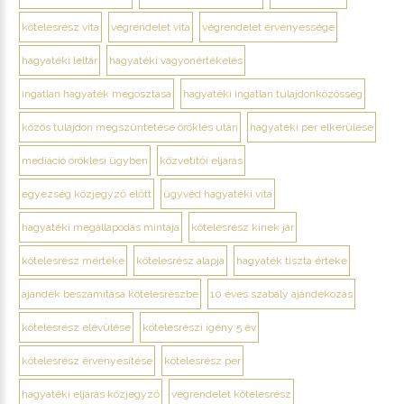
kötelesrész vita
végrendelet vita
végrendelet érvényessége
hagyatéki leltár
hagyatéki vagyonértékelés
ingatlan hagyaték megosztása
hagyatéki ingatlan tulajdonközösség
közös tulajdon megszüntetése öröklés után
hagyatéki per elkerülése
mediáció öröklési ügyben
közvetítői eljárás
egyezség közjegyző előtt
ügyvéd hagyatéki vita
hagyatéki megállapodás mintája
kötelesrész kinek jár
kötelesrész mértéke
kötelesrész alapja
hagyaték tiszta értéke
ajándék beszámítása kötelesrészbe
10 éves szabály ajándékozás
kötelesrész elévülése
kötelesrészi igény 5 év
kötelesrész érvényesítése
kötelesrész per
hagyatéki eljárás közjegyző
végrendelet kötelesrész