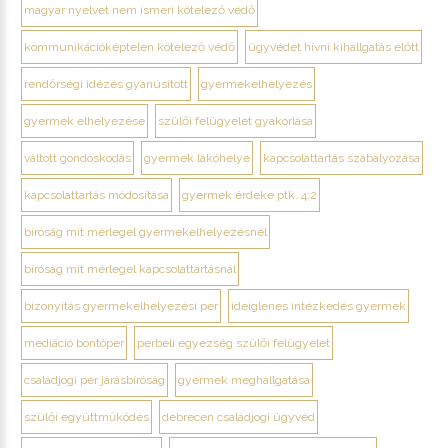
magyar nyelvet nem ismeri kötelező védő
kommunikációképtelen kötelező védő
ügyvédet hívni kihallgatás előtt
rendőrségi idézés gyanúsított
gyermekelhelyezés
gyermek elhelyezése
szülői felügyelet gyakorlása
váltott gondoskodás
gyermek lakóhelye
kapcsolattartás szabályozása
kapcsolattartás módosítása
gyermek érdeke ptk. 4:2
bíróság mit mérlegel gyermekelhelyezésnél
bíróság mit mérlegel kapcsolattartásnál
bizonyítás gyermekelhelyezési per
ideiglenes intézkedés gyermek
mediáció bontóper
perbeli egyezség szülői felügyelet
családjogi per járásbíróság
gyermek meghallgatása
szülői együttműködés
debrecen családjogi ügyvéd