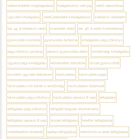
vallomástétel megtagadása
hallgatáshoz való jog
védő választása
ügyvéd kihallgatás
védő jelenléte kihallgatáson
kötelező védelem
be. 44. § kötelező védő
kirendelt védő
be. 46. § védő kirendelése
gyanúsítás közlése
gyanúsítás tartalma
kihallgatás jegyzőkönyv
jegyzőkönyv javítása
panasz gyanúsítás ellen
rendőrségi kihallgatás
ügyészségi kihallgatás
elővezetés idézésre
őrizet gyanúsított
büntető ügyvéd debrecen
házkutatás
házkutatás jogai
házkutatás mit tehet a rendőrség
házkutatási határozat
házkutatás jegyzőkönyv
házkutatás panasz 8 nap
lefoglalás
lefoglalás jegyzőkönyv
lefoglalt tárgyak elismervény
lefoglalás panasz 8 nap
bűnjel lefoglalás
telefon lefoglalása
mobiltelefon elvétele
laptop lefoglalása
elektronikus adat lefoglalása