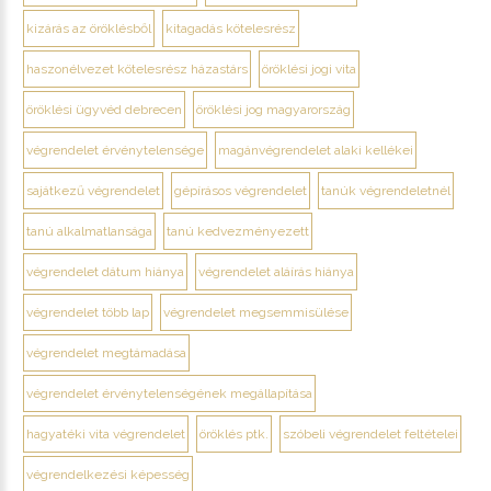
kizárás az öröklésből
kitagadás kötelesrész
haszonélvezet kötelesrész házastárs
öröklési jogi vita
öröklési ügyvéd debrecen
öröklési jog magyarország
végrendelet érvénytelensége
magánvégrendelet alaki kellékei
sajátkezű végrendelet
gépírásos végrendelet
tanúk végrendeletnél
tanú alkalmatlansága
tanú kedvezményezett
végrendelet dátum hiánya
végrendelet aláírás hiánya
végrendelet több lap
végrendelet megsemmisülése
végrendelet megtámadása
végrendelet érvénytelenségének megállapítása
hagyatéki vita végrendelet
öröklés ptk.
szóbeli végrendelet feltételei
végrendelkezési képesség