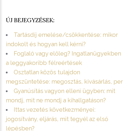
ÚJ BEJEGYZÉSEK:
Tartásdíj emelése/csökkentése: mikor
indokolt és hogyan kell kérni?
Foglaló vagy előleg? Ingatlanügyekben
a leggyakoribb félreértések
Osztatlan közös tulajdon
megszüntetése: megosztás, kivásárlás, per
Gyanúsítás vagyon elleni ügyben: mit
mondj, mit ne mondj a kihallgatáson?
Ittas vezetés következményei:
jogosítvány, eljárás, mit tegyél az első
lépésben?