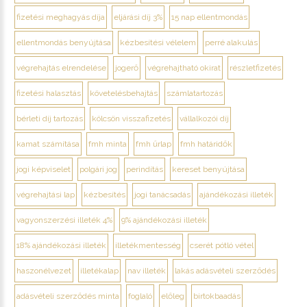
fizetési meghagyás díja
eljárási díj 3%
15 nap ellentmondás
ellentmondás benyújtása
kézbesítési vélelem
perré alakulás
végrehajtás elrendelése
jogerő
végrehajtható okirat
részletfizetés
fizetési halasztás
követelésbehajtás
számlatartozás
bérleti díj tartozás
kölcsön visszafizetés
vállalkozói díj
kamat számítása
fmh minta
fmh űrlap
fmh határidők
jogi képviselet
polgári jog
perindítás
kereset benyújtása
végrehajtási lap
kézbesítés
jogi tanácsadás
ajándékozási illeték
vagyonszerzési illeték 4%
9% ajándékozási illeték
18% ajándékozási illeték
illetékmentesség
cserét pótló vétel
haszonélvezet
illetékalap
nav illeték
lakás adásvételi szerződés
adásvételi szerződés minta
foglaló
előleg
birtokbaadás