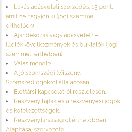
Lakás adásvételi szerződés: 15 pont,
amit ne hagyjon ki (jogi szemmel,
érthetően)
Ajándékozás vagy adásvétel? –
Illetékkövetkezmények és buktatók (jogi
szemmel, érthetően)
Válás menete
A jó szomszédi (v)iszony.
Szomszédjogokról általánosan.
Élettársi kapcsolatról részletesen.
Részvény fajták és a részvényesi jogok
és kötelezettségek.
Részvénytársaságról érthetőbben.
Alapítása, szervezete.