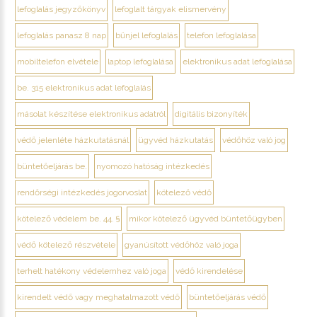
lefoglalás jegyzőkönyv
lefoglalt tárgyak elismervény
lefoglalás panasz 8 nap
bűnjel lefoglalás
telefon lefoglalása
mobiltelefon elvétele
laptop lefoglalása
elektronikus adat lefoglalása
be. 315 elektronikus adat lefoglalás
másolat készítése elektronikus adatról
digitális bizonyíték
védő jelenléte házkutatásnál
ügyvéd házkutatás
védőhöz való jog
büntetőeljárás be.
nyomozó hatóság intézkedés
rendőrségi intézkedés jogorvoslat
kötelező védő
kötelező védelem be. 44. §
mikor kötelező ügyvéd büntetőügyben
védő kötelező részvétele
gyanúsított védőhöz való joga
terhelt hatékony védelemhez való joga
védő kirendelése
kirendelt védő vagy meghatalmazott védő
büntetőeljárás védő