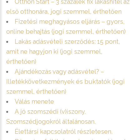
Otthon Start – 3 százalék fix lakáshitel az
első otthonára, jogi szemmel, érthetően
Fizetési meghagyásos eljárás – gyors,
online behajtás (jogi szemmel, érthetően)
Lakás adásvételi szerződés: 15 pont,
amit ne hagyjon ki (jogi szemmel,
érthetően)
Ajándékozás vagy adásvétel? –
Illetékkövetkezmények és buktatók (jogi
szemmel, érthetően)
Válás menete
A jó szomszédi (v)iszony.
Szomszédjogokról általánosan.
Élettársi kapcsolatról részletesen.