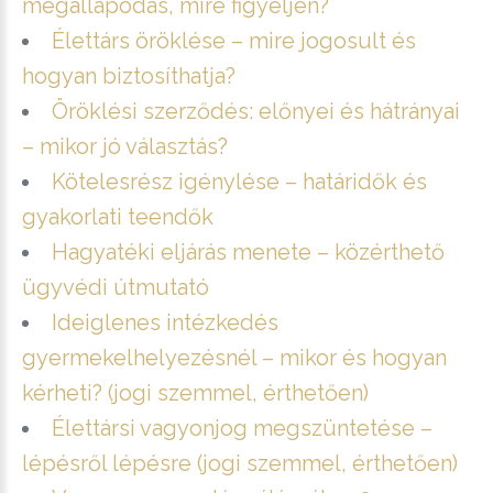
megállapodás, mire figyeljen?
Élettárs öröklése – mire jogosult és
hogyan biztosíthatja?
Öröklési szerződés: előnyei és hátrányai
– mikor jó választás?
Kötelesrész igénylése – határidők és
gyakorlati teendők
Hagyatéki eljárás menete – közérthető
ügyvédi útmutató
Ideiglenes intézkedés
gyermekelhelyezésnél – mikor és hogyan
kérheti? (jogi szemmel, érthetően)
Élettársi vagyonjog megszüntetése –
lépésről lépésre (jogi szemmel, érthetően)