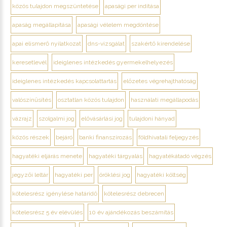
közös tulajdon megszüntetése
apasági per indítása
apaság megállapítása
apasági vélelem megdöntése
apai elismerő nyilatkozat
dns-vizsgálat
szakértő kirendelése
keresetlevél
ideiglenes intézkedés gyermekelhelyezés
ideiglenes intézkedés kapcsolattartás
előzetes végrehajthatóság
valószínűsítés
osztatlan közös tulajdon
használati megállapodás
vázrajz
szolgalmi jog
elővásárlási jog
tulajdoni hányad
közös részek
bejáró
banki finanszírozás
földhivatali feljegyzés
hagyatéki eljárás menete
hagyatéki tárgyalás
hagyatékátadó végzés
jegyzői leltár
hagyatéki per
öröklési jog
hagyatéki költség
kötelesrész igénylése határidő
kötelesrész debrecen
kötelesrész 5 év elévülés
10 év ajándékozás beszámítás