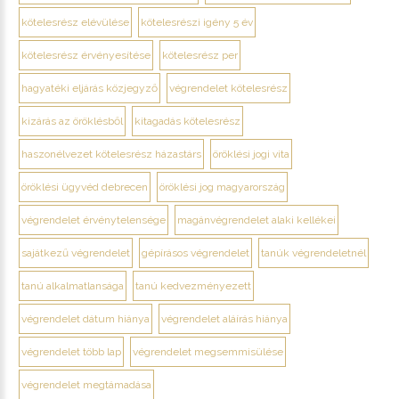
kötelesrész elévülése
kötelesrészi igény 5 év
kötelesrész érvényesítése
kötelesrész per
hagyatéki eljárás közjegyző
végrendelet kötelesrész
kizárás az öröklésből
kitagadás kötelesrész
haszonélvezet kötelesrész házastárs
öröklési jogi vita
öröklési ügyvéd debrecen
öröklési jog magyarország
végrendelet érvénytelensége
magánvégrendelet alaki kellékei
sajátkezű végrendelet
gépírásos végrendelet
tanúk végrendeletnél
tanú alkalmatlansága
tanú kedvezményezett
végrendelet dátum hiánya
végrendelet aláírás hiánya
végrendelet több lap
végrendelet megsemmisülése
végrendelet megtámadása