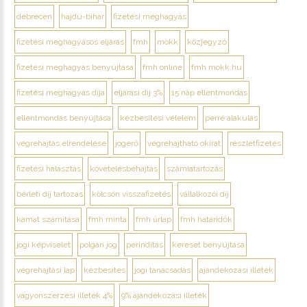
debrecen
hajdú-bihar
fizetési meghagyás
fizetési meghagyásos eljárás
fmh
mokk
közjegyző
fizetési meghagyás benyújtása
fmh online
fmh.mokk.hu
fizetési meghagyás díja
eljárási díj 3%
15 nap ellentmondás
ellentmondás benyújtása
kézbesítési vélelem
perré alakulás
végrehajtás elrendelése
jogerő
végrehajtható okirat
részletfizetés
fizetési halasztás
követelésbehajtás
számlatartozás
bérleti díj tartozás
kölcsön visszafizetés
vállalkozói díj
kamat számítása
fmh minta
fmh űrlap
fmh határidők
jogi képviselet
polgári jog
perindítás
kereset benyújtása
végrehajtási lap
kézbesítés
jogi tanácsadás
ajándékozási illeték
vagyonszerzési illeték 4%
9% ajándékozási illeték