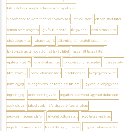
kilátástól való megfosztás és az árnyékolás
a szomszéd telkére történő ablaknyitás
otthon start
otthon start hitel
otthon start program
3% fix lakáshitel
fix 3% hitel
első otthon hitel
első lakás hitel
lakáshitel 3%
államilag támogatott lakáshitel
lakásvásárlás támogatás
új lakás hitel
használt lakás hitel
építési hitel 3%
önerő lakáshitel
tb jogviszony feltételek
jtm szabály
hfm szabály
banki előminősítés
értékbecslés
közjegyzői okirat
jelzálogjog
elidegenítési és terhelési tilalom
ügyvédi ellenjegyzés
ingatlanjog
debrecen ügyvéd
ingatlan adásvétel ügyvéd debrecen
csok plusz
falusi csok
áfa visszatérítés új lakás
négyzetméterár plafon
árkorlát otthon start
első lakás vásárlás
ingatlan finanszírozás
lakáshitel ügyintézés
ügyvéd lakásvásárlás