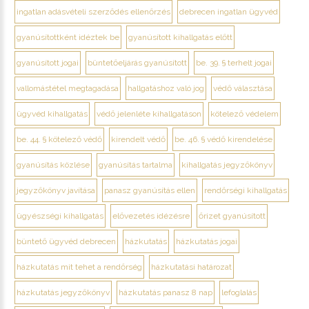
ingatlan adásvételi szerződés ellenőrzés
debrecen ingatlan ügyvéd
gyanúsítottként idéztek be
gyanúsított kihallgatás előtt
gyanúsított jogai
büntetőeljárás gyanúsított
be. 39. § terhelt jogai
vallomástétel megtagadása
hallgatáshoz való jog
védő választása
ügyvéd kihallgatás
védő jelenléte kihallgatáson
kötelező védelem
be. 44. § kötelező védő
kirendelt védő
be. 46. § védő kirendelése
gyanúsítás közlése
gyanúsítás tartalma
kihallgatás jegyzőkönyv
jegyzőkönyv javítása
panasz gyanúsítás ellen
rendőrségi kihallgatás
ügyészségi kihallgatás
elővezetés idézésre
őrizet gyanúsított
büntető ügyvéd debrecen
házkutatás
házkutatás jogai
házkutatás mit tehet a rendőrség
házkutatási határozat
házkutatás jegyzőkönyv
házkutatás panasz 8 nap
lefoglalás