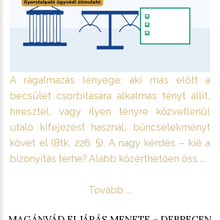
A rágalmazás lényege: aki más előtt a
becsület csorbítására alkalmas tényt állít,
híresztel, vagy ilyen tényre közvetlenül
utaló kifejezést használ, bűncselekményt
követ el (Btk. 226. §). A nagy kérdés – kié a
bizonyítás terhe? Alább közérthetően öss ...
Tovább ...
MAGÁNVÁD ELJÁRÁS MENETE – DEBRECEN