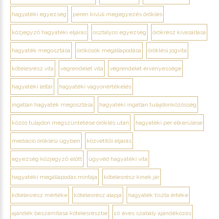
hagyatéki egyezség
peren kívüli megegyezés öröklés
közjegyző hagyatéki eljárás
osztályos egyezség
örökrész kivásárlása
hagyaték megosztása
örökösök megállapodása
öröklési jogvita
kötelesrész vita
végrendelet vita
végrendelet érvényessége
hagyatéki leltár
hagyatéki vagyonértékelés
ingatlan hagyaték megosztása
hagyatéki ingatlan tulajdonközösség
közös tulajdon megszüntetése öröklés után
hagyatéki per elkerülése
mediáció öröklési ügyben
közvetítői eljárás
egyezség közjegyző előtt
ügyvéd hagyatéki vita
hagyatéki megállapodás mintája
kötelesrész kinek jár
kötelesrész mértéke
kötelesrész alapja
hagyaték tiszta értéke
ajándék beszámítása kötelesrészbe
10 éves szabály ajándékozás