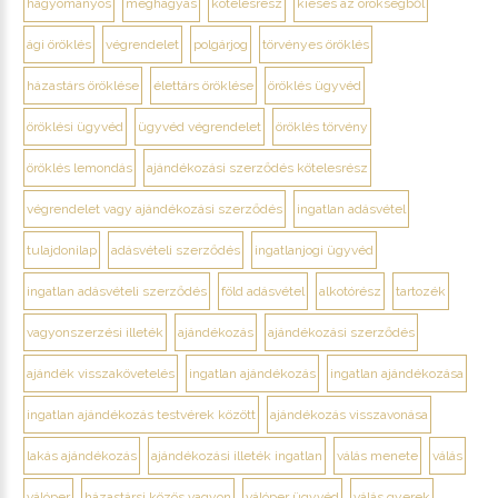
hagyományos
meghagyás
kötelesrész
kiesés az örökségből
ági öröklés
végrendelet
polgárjog
törvényes öröklés
házastárs öröklése
élettárs öröklése
öröklés ügyvéd
öröklési ügyvéd
ügyvéd végrendelet
öröklés törvény
öröklés lemondás
ajándékozási szerződés kötelesrész
végrendelet vagy ajándékozási szerződés
ingatlan adásvétel
tulajdonilap
adásvételi szerződés
ingatlanjogi ügyvéd
ingatlan adásvételi szerződés
föld adásvétel
alkotórész
tartozék
vagyonszerzési illeték
ajándékozás
ajándékozási szerződés
ajándék visszakövetelés
ingatlan ajándékozás
ingatlan ajándékozása
ingatlan ajándékozás testvérek között
ajándékozás visszavonása
lakás ajándékozás
ajándékozási illeték ingatlan
válás menete
válás
válóper
házastársi közös vagyon
válóper ügyvéd
válás gyerek