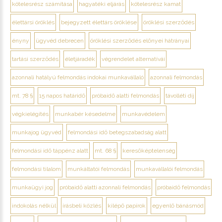
kötelesrész számítása
hagyatéki eljárás
kötelesrész kamat
élettársi öröklés
bejegyzett élettárs öröklése
öröklési szerződés
ényny
ügyvéd debrecen
öröklési szerződés előnyei hátrányai
tartási szerződés
életjáradék
végrendelet alternatívái
azonnali hatályú felmondás indokai munkavállaló
azonnali felmondás
mt. 78 §
15 napos határidő
próbaidő alatti felmondás
távolléti díj
végkielégítés
munkabér késedelme
munkavédelem
munkajog ügyvéd
felmondási idő betegszabadság alatt
felmondási idő táppénz alatt
mt. 68 §
keresőképtelenség
felmondási tilalom
munkáltatói felmondás
munkavállalói felmondás
munkaügyi jog
próbaidő alatti azonnali felmondás
próbaidő felmondás
indokolás nélkül
írásbeli közlés
kilépő papírok
egyenlő bánásmód