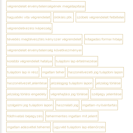
végrendelet érvénytelenségének megállapítása
hagyatéki vita végrendelet
öröklés ptk.
szóbeli végrendelet feltételei
végrendelkezési képesség
tévedés megtévesztés kényszer végrendelet
kitagadás formai hibája
végrendelet érvénytelenség következményei
korábbi végrendelet hatálya
tulajdoni lap értelmezése
tulajdoni lap iii rész
ingatlan teher
haszonélvezeti jog tulajdoni lapon
haszonélvezet jelentése
jelzálogjog tulajdoni lapon
jelzálog törlése
jelzálog törlési engedély
végrehajtási jog törlése
széljegy jelentése
szolgalmi jog tulajdoni lapon
használati jog
ingatlan-nyilvántartás
földhivatali bejegyzés
tehermentes ingatlan mit jelent
ingatlan adásvétel teherrel
ügyvéd tulajdoni lap ellenőrzés