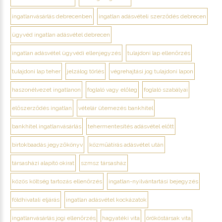
ingatlanvásárlás debrecenben
ingatlan adásvételi szerződés debrecen
ügyvéd ingatlan adásvétel debrecen
ingatlan adásvétel ügyvédi ellenjegyzés
tulajdoni lap ellenőrzés
tulajdoni lap teher
jelzálog törlés
végrehajtási jog tulajdoni lapon
haszonélvezet ingatlanon
foglaló vagy előleg
foglaló szabályai
előszerződés ingatlan
vételár ütemezés bankhitel
bankhitel ingatlanvásárlás
tehermentesítés adásvétel előtt
birtokbaadás jegyzőkönyv
közműátírás adásvétel után
társasházi alapító okirat
szmsz társasház
közös költség tartozás ellenőrzés
ingatlan-nyilvántartási bejegyzés
földhivatali eljárás
ingatlan adásvétel kockázatok
ingatlanvásárlás jogi ellenőrzés
hagyatéki vita
örököstársak vita