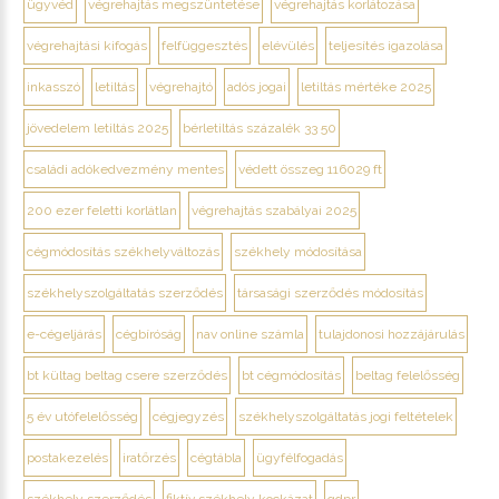
ügyvéd
végrehajtás megszüntetése
végrehajtás korlátozása
végrehajtási kifogás
felfüggesztés
elévülés
teljesítés igazolása
inkasszó
letiltás
végrehajtó
adós jogai
letiltás mértéke 2025
jövedelem letiltás 2025
bérletiltás százalék 33 50
családi adókedvezmény mentes
védett összeg 116029 ft
200 ezer feletti korlátlan
végrehajtás szabályai 2025
cégmódosítás székhelyváltozás
székhely módosítása
székhelyszolgáltatás szerződés
társasági szerződés módosítás
e-cégeljárás
cégbíróság
nav online számla
tulajdonosi hozzájárulás
bt kültag beltag csere szerződés
bt cégmódosítás
beltag felelősség
5 év utófelelősség
cégjegyzés
székhelyszolgáltatás jogi feltételek
postakezelés
iratőrzés
cégtábla
ügyfélfogadás
székhely szerződés
fiktív székhely kockázat
gdpr