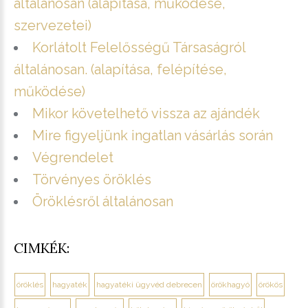
általánosan (alapítása, működése,
szervezetei)
Korlátolt Felelősségű Társaságról
általánosan. (alapítása, felépítése,
működése)
Mikor követelhető vissza az ajándék
Mire figyeljünk ingatlan vásárlás során
Végrendelet
Törvényes öröklés
Öröklésről általánosan
CIMKÉK:
öröklés
hagyaték
hagyatéki ügyvéd debrecen
örökhagyó
örökös