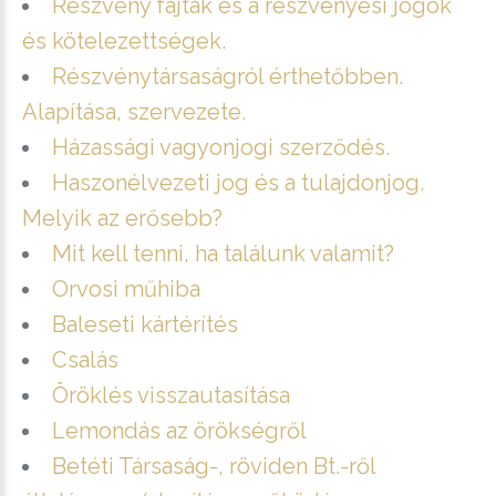
Részvény fajták és a részvényesi jogok
és kötelezettségek.
Részvénytársaságról érthetőbben.
Alapítása, szervezete.
Házassági vagyonjogi szerződés.
Haszonélvezeti jog és a tulajdonjog.
Melyik az erősebb?
Mit kell tenni, ha találunk valamit?
Orvosi műhiba
Baleseti kártérítés
Csalás
Öröklés visszautasítása
Lemondás az örökségről
Betéti Társaság-, röviden Bt.-ről