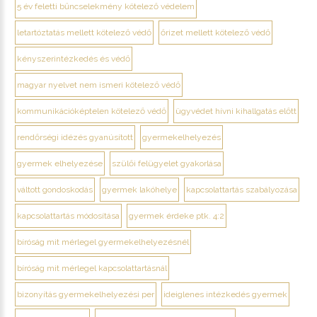
5 év feletti bűncselekmény kötelező védelem
letartóztatás mellett kötelező védő
őrizet mellett kötelező védő
kényszerintézkedés és védő
magyar nyelvet nem ismeri kötelező védő
kommunikációképtelen kötelező védő
ügyvédet hívni kihallgatás előtt
rendőrségi idézés gyanúsított
gyermekelhelyezés
gyermek elhelyezése
szülői felügyelet gyakorlása
váltott gondoskodás
gyermek lakóhelye
kapcsolattartás szabályozása
kapcsolattartás módosítása
gyermek érdeke ptk. 4:2
bíróság mit mérlegel gyermekelhelyezésnél
bíróság mit mérlegel kapcsolattartásnál
bizonyítás gyermekelhelyezési per
ideiglenes intézkedés gyermek