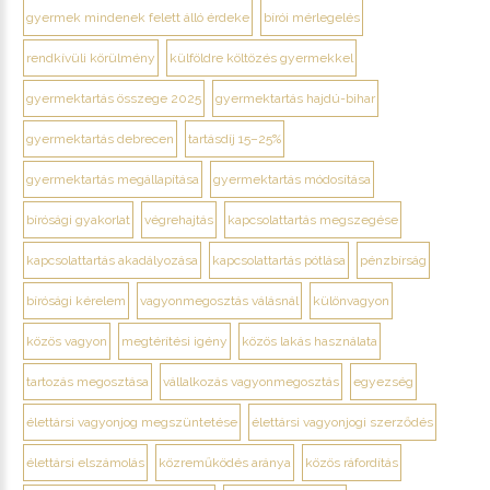
gyermek mindenek felett álló érdeke
bírói mérlegelés
rendkívüli körülmény
külföldre költözés gyermekkel
gyermektartás összege 2025
gyermektartás hajdú-bihar
gyermektartás debrecen
tartásdíj 15–25%
gyermektartás megállapítása
gyermektartás módosítása
bírósági gyakorlat
végrehajtás
kapcsolattartás megszegése
kapcsolattartás akadályozása
kapcsolattartás pótlása
pénzbírság
bírósági kérelem
vagyonmegosztás válásnál
különvagyon
közös vagyon
megtérítési igény
közös lakás használata
tartozás megosztása
vállalkozás vagyonmegosztás
egyezség
élettársi vagyonjog megszüntetése
élettársi vagyonjogi szerződés
élettársi elszámolás
közreműködés aránya
közös ráfordítás