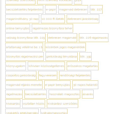
becsületsértés feljelentés
e-papír
magánvád debrecen
btk. 227
magánindítvány 30 nap
10 000 ft illeték
debreceni járásbíróság
online benyújtás
rágalmazás bizonyítási teher
valóság bizonyítása btk. 229
debrecen magánvád
btk. 226 rágalmazás
ártatlanság vélelme be. 1 §
közérdek jogos magánérdek
bizonyítás rágalmazási per
garázdaság tényállása
btk. 339
köznyugalom
kihívóan közösségellenes
erőszakos magatartás
csoportos garázdaság
fegyveresen
rendőrségi feljelentés
magánvád eljárás menete
e-papír benyújtás
30 napos határidő
rágalmazás
becsületsértés
használati megosztás
árverés
kivásárlás
osztatlan közös
kivásárlási szerződés
szakértői értékbecslés
költségmegosztás