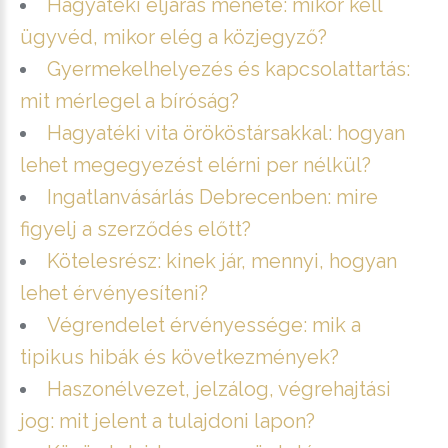
Hagyatéki eljárás menete: mikor kell
ügyvéd, mikor elég a közjegyző?
Gyermekelhelyezés és kapcsolattartás:
mit mérlegel a bíróság?
Hagyatéki vita örököstársakkal: hogyan
lehet megegyezést elérni per nélkül?
Ingatlanvásárlás Debrecenben: mire
figyelj a szerződés előtt?
Kötelesrész: kinek jár, mennyi, hogyan
lehet érvényesíteni?
Végrendelet érvényessége: mik a
tipikus hibák és következmények?
Haszonélvezet, jelzálog, végrehajtási
jog: mit jelent a tulajdoni lapon?