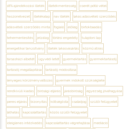
18% ajándékozási illeték
illetékmentesség
cserét pótló vétel
haszonélvezet
illetékalap
nav illeték
lakás adásvételi szerződés
adásvételi szerződés minta
foglaló
előleg
birtokbaadás
tehermentesítés
jelzálog
törlési engedély
tulajdoni lap
energetikai tanúsítvány
illeték lakásvásárlás
közmű átírás
társasházi albetét
ügyvédi letét
gyermektartás
gyermektartásdíj
tartásdíj megállapítása
tartásdíj módosítása
lényeges körülményváltozás
gyermek indokolt szükséglete
rendkívüli kiadás
bírósági eljárás
járásbíróság
egyezség jóváhagyása
peres eljárás
bizonyítás
költséglista
családjog
szülői felügyelet
láthatás
kapcsolattartás
közös szülői felügyelet
ideiglenes intézkedés
kapcsolattartás végrehajtása
mediáció