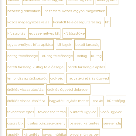
házasság felbontása
házastársi közös vagyon megosztása
közös megegyezés válás
korlátolt felelősségű társaság
kft
kft alapítás
egyszemélyes kft
kft törzstőke
egyszemélyes kft alapítása
kft tagok
betéti társaság
beltag felelőssége
kültag felelőssége
beltag
kültag
betéti társaság kültag felelőssége
betéti társaság alapítás
lemondás az örökségről
örökség
hagyatéki eljárás ügyvéd
öröklés visszautasítás
öröklés ügyvéd debrecen
öröklés visszautasítása
hagyatéki eljárás menet
csalás
büntetőjog
tévedésbe ejtés
tévedésbe tartás
büntető ügyvéd
védő ügyvéd
csalás btk
csalás bűncselekmény
baleseti kártérítés
sérelemdíj
járadék
kártérítés
orvosi műhiba
orvosi műhiba per