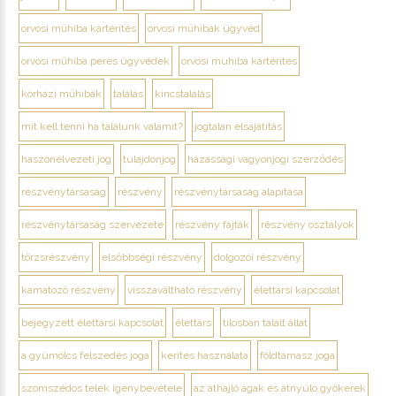
orvosi műhiba kártérítés
orvosi műhibák ügyvéd
orvosi műhiba peres ügyvédek
orvosi muhiba kártérítes
kórházi műhibák
találás
kincstalálás
mit kell tenni ha találunk valamit?
jogtalan elsajátítás
haszonélvezeti jog
tulajdonjog
házassági vagyonjogi szerződés
részvénytársaság
részvény
részvénytársaság alapítása
részvénytársaság szervezete
részvény fajták
részvény osztályok
törzsrészvény
elsőbbségi részvény
dolgozói részvény
kamatozó részvény
visszaváltható részvény
élettársi kapcsolat
bejegyzett élettársi kapcsolat
élettárs
tilosban talált állat
a gyümölcs felszedés joga
kerítés használata
földtámasz joga
szomszédos telek igénybevétele
az áthajló ágak és átnyúló gyökerek