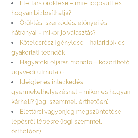
Élettárs öröklése – mire jogosult és
hogyan biztosíthatja?
Öröklési szerződés: előnyei és
hátrányai – mikor jó választás?
Kötelesrész igénylése – határidők és
gyakorlati teendők
Hagyatéki eljárás menete – közérthető
ügyvédi útmutató
Ideiglenes intézkedés
gyermekelhelyezésnél – mikor és hogyan
kérheti? (jogi szemmel, érthetően)
Élettársi vagyonjog megszüntetése –
lépésről lépésre (jogi szemmel,
érthetően)