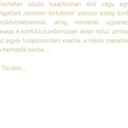
Osztatlan közös tulajdonban élni vagy eg
ingatlant „közösen birtokolni” sokszor addig tűni
működőképesnek, amíg mindenki ugyanaz
akarja. A konfliktus jellemzően akkor indul, amiko
az egyik tulajdonostárs eladna, a másik maradna
a harmadik bérbe ...
Tovább ...