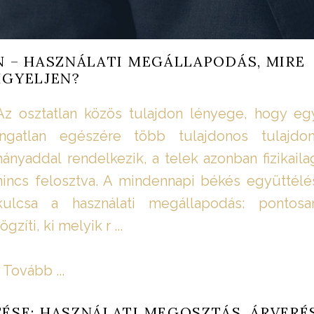
 – HASZNÁLATI MEGÁLLAPODÁS, MIRE
IGYELJEN?
Az osztatlan közös tulajdon lényege, hogy eg
ingatlan egészére több tulajdonos tulajdon
hányaddal rendelkezik, a telek azonban fizikaila
nincs felosztva. A mindennapi békés együttélé
kulcsa a használati megállapodás: pontosa
rögzíti, ki melyik r ...
Tovább ...
SE: HASZNÁLATI MEGOSZTÁS, ÁRVERÉS