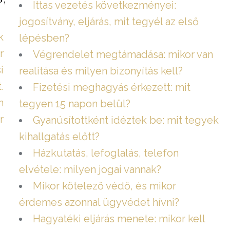
Ittas vezetés következményei:
jogosítvány, eljárás, mit tegyél az első
k
lépésben?
r
Végrendelet megtámadása: mikor van
i
realitása és milyen bizonyítás kell?
.
Fizetési meghagyás érkezett: mit
n
tegyen 15 napon belül?
r
Gyanúsítottként idéztek be: mit tegyek
kihallgatás előtt?
Házkutatás, lefoglalás, telefon
elvétele: milyen jogai vannak?
Mikor kötelező védő, és mikor
érdemes azonnal ügyvédet hívni?
Hagyatéki eljárás menete: mikor kell