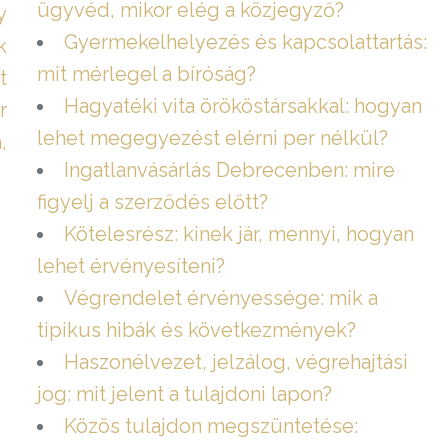
ügyvéd, mikor elég a közjegyző?
y
Gyermekelhelyezés és kapcsolattartás:
k
mit mérlegel a bíróság?
t
Hagyatéki vita örököstársakkal: hogyan
r
lehet megegyezést elérni per nélkül?
,
Ingatlanvásárlás Debrecenben: mire
figyelj a szerződés előtt?
Kötelesrész: kinek jár, mennyi, hogyan
lehet érvényesíteni?
Végrendelet érvényessége: mik a
tipikus hibák és következmények?
Haszonélvezet, jelzálog, végrehajtási
jog: mit jelent a tulajdoni lapon?
Közös tulajdon megszüntetése: