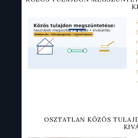
K
–
OSZTATLAN KÖZÖS TULAJ
KIV