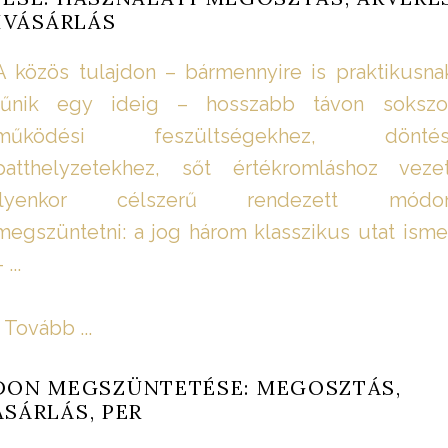
IVÁSÁRLÁS
A közös tulajdon – bármennyire is praktikusna
tűnik egy ideig – hosszabb távon sokszo
működési feszültségekhez, döntés
patthelyzetekhez, sőt értékromláshoz vezet
Ilyenkor célszerű rendezett módo
megszüntetni: a jog három klasszikus utat isme
 ...
Tovább ...
DON MEGSZÜNTETÉSE: MEGOSZTÁS,
ÁSÁRLÁS, PER