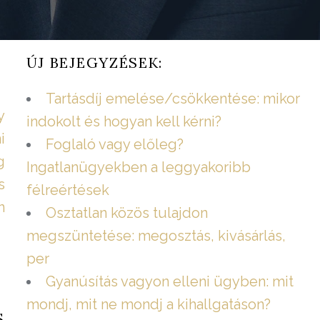
ÚJ BEJEGYZÉSEK:
Tartásdíj emelése/csökkentése: mikor
y
indokolt és hogyan kell kérni?
i
Foglaló vagy előleg?
g
Ingatlanügyekben a leggyakoribb
s
félreértések
n
Osztatlan közös tulajdon
megszüntetése: megosztás, kivásárlás,
per
Gyanúsítás vagyon elleni ügyben: mit
mondj, mit ne mondj a kihallgatáson?
,