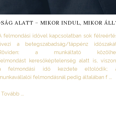
SÁG ALATT – MIKOR INDUL, MIKOR ÁLL
A felmondási idővel kapcsolatban sok félreérté
övezi a betegszabadság/táppénz időszakát
Röviden: a munkáltató közölhe
felmondást keresőképtelenség alatt is, viszon
a felmondási idő kezdete eltolódik; 
munkavállalói felmondásnál pedig általában f ...
Tovább ...