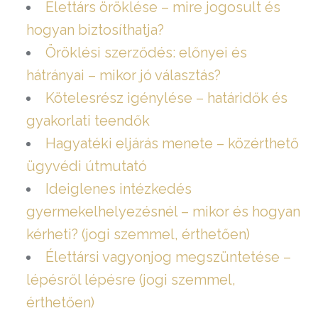
Élettárs öröklése – mire jogosult és
hogyan biztosíthatja?
Öröklési szerződés: előnyei és
hátrányai – mikor jó választás?
Kötelesrész igénylése – határidők és
gyakorlati teendők
Hagyatéki eljárás menete – közérthető
ügyvédi útmutató
Ideiglenes intézkedés
gyermekelhelyezésnél – mikor és hogyan
kérheti? (jogi szemmel, érthetően)
Élettársi vagyonjog megszüntetése –
lépésről lépésre (jogi szemmel,
érthetően)