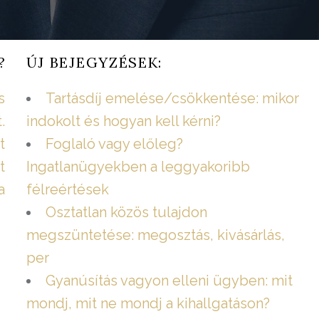
?
ÚJ BEJEGYZÉSEK:
s
Tartásdíj emelése/csökkentése: mikor
.
indokolt és hogyan kell kérni?
t
Foglaló vagy előleg?
t
Ingatlanügyekben a leggyakoribb
a
félreértések
Osztatlan közös tulajdon
megszüntetése: megosztás, kivásárlás,
per
Gyanúsítás vagyon elleni ügyben: mit
mondj, mit ne mondj a kihallgatáson?