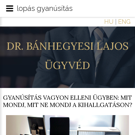
lopás gyanúsítás
HU
|
ENG
DR.
BÁNHEGYESI
LAJOS
ÜGYVÉD
GYANÚSÍTÁS VAGYON ELLENI ÜGYBEN: MIT
MONDJ, MIT NE MONDJ A KIHALLGATÁSON?