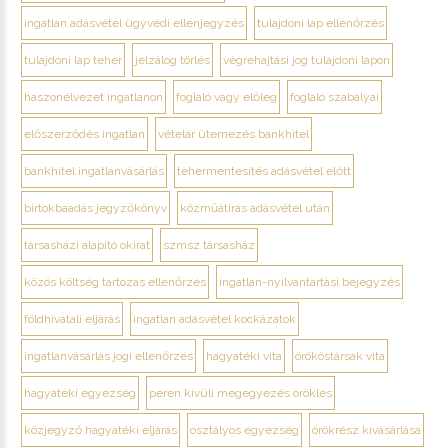
ingatlan adásvétel ügyvédi ellenjegyzés
tulajdoni lap ellenőrzés
tulajdoni lap teher
jelzálog törlés
végrehajtási jog tulajdoni lapon
haszonélvezet ingatlanon
foglaló vagy előleg
foglaló szabályai
előszerződés ingatlan
vételár ütemezés bankhitel
bankhitel ingatlanvásárlás
tehermentesítés adásvétel előtt
birtokbaadás jegyzőkönyv
közműátírás adásvétel után
társasházi alapító okirat
szmsz társasház
közös költség tartozás ellenőrzés
ingatlan-nyilvántartási bejegyzés
földhivatali eljárás
ingatlan adásvétel kockázatok
ingatlanvásárlás jogi ellenőrzés
hagyatéki vita
örököstársak vita
hagyatéki egyezség
peren kívüli megegyezés öröklés
közjegyző hagyatéki eljárás
osztályos egyezség
örökrész kivásárlása