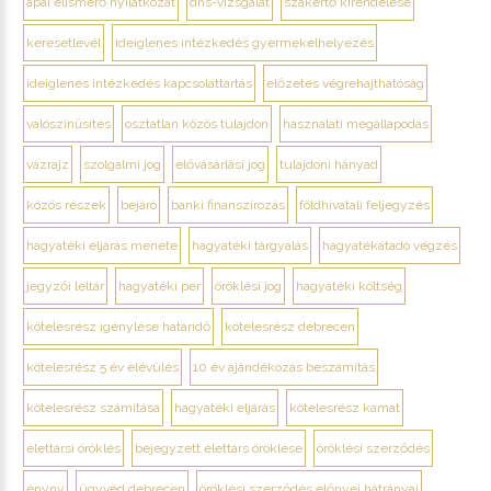
apai elismerő nyilatkozat
dns-vizsgálat
szakértő kirendelése
keresetlevél
ideiglenes intézkedés gyermekelhelyezés
ideiglenes intézkedés kapcsolattartás
előzetes végrehajthatóság
valószínűsítés
osztatlan közös tulajdon
használati megállapodás
vázrajz
szolgalmi jog
elővásárlási jog
tulajdoni hányad
közös részek
bejáró
banki finanszírozás
földhivatali feljegyzés
hagyatéki eljárás menete
hagyatéki tárgyalás
hagyatékátadó végzés
jegyzői leltár
hagyatéki per
öröklési jog
hagyatéki költség
kötelesrész igénylése határidő
kötelesrész debrecen
kötelesrész 5 év elévülés
10 év ajándékozás beszámítás
kötelesrész számítása
hagyatéki eljárás
kötelesrész kamat
élettársi öröklés
bejegyzett élettárs öröklése
öröklési szerződés
ényny
ügyvéd debrecen
öröklési szerződés előnyei hátrányai