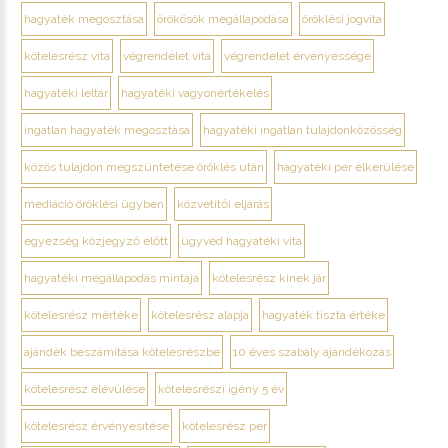
hagyaték megosztása
örökösök megállapodása
öröklési jogvita
kötelesrész vita
végrendelet vita
végrendelet érvényessége
hagyatéki leltár
hagyatéki vagyonértékelés
ingatlan hagyaték megosztása
hagyatéki ingatlan tulajdonközösség
közös tulajdon megszüntetése öröklés után
hagyatéki per elkerülése
mediáció öröklési ügyben
közvetítői eljárás
egyezség közjegyző előtt
ügyvéd hagyatéki vita
hagyatéki megállapodás mintája
kötelesrész kinek jár
kötelesrész mértéke
kötelesrész alapja
hagyaték tiszta értéke
ajándék beszámítása kötelesrészbe
10 éves szabály ajándékozás
kötelesrész elévülése
kötelesrészi igény 5 év
kötelesrész érvényesítése
kötelesrész per