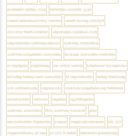
jövedelem letiltás 2025
bérletiltás százalék 33 50
családi adókedvezmény mentes
védett összeg 116029 ft
200 ezer feletti korlátlan
végrehajtás szabályai 2025
cégmódosítás székhelyváltozás
székhely módosítása
székhelyszolgáltatás szerződés
társasági szerződés módosítás
e-cégeljárás
cégbíróság
nav online számla
tulajdonosi hozzájárulás
bt kültag beltag csere szerződés
bt cégmódosítás
beltag felelősség
5 év utófelelősség
cégjegyzés
székhelyszolgáltatás jogi feltételek
postakezelés
iratőrzés
cégtábla
ügyfélfogadás
székhely szerződés
fiktív székhely kockázat
gdpr
becsületsértés feljelentés
e-papír
magánvád debrecen
btk. 227
magánindítvány 30 nap
10 000 ft illeték
debreceni járásbíróság