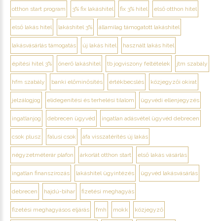
otthon start program
3% fix lakáshitel
fix 3% hitel
első otthon hitel
első lakás hitel
lakáshitel 3%
államilag támogatott lakáshitel
lakásvásárlás támogatás
új lakás hitel
használt lakás hitel
építési hitel 3%
önerő lakáshitel
tb jogviszony feltételek
jtm szabály
hfm szabály
banki előminősítés
értékbecslés
közjegyzői okirat
jelzálogjog
elidegenítési és terhelési tilalom
ügyvédi ellenjegyzés
ingatlanjog
debrecen ügyvéd
ingatlan adásvétel ügyvéd debrecen
csok plusz
falusi csok
áfa visszatérítés új lakás
négyzetméterár plafon
árkorlát otthon start
első lakás vásárlás
ingatlan finanszírozás
lakáshitel ügyintézés
ügyvéd lakásvásárlás
debrecen
hajdú-bihar
fizetési meghagyás
fizetési meghagyásos eljárás
fmh
mokk
közjegyző