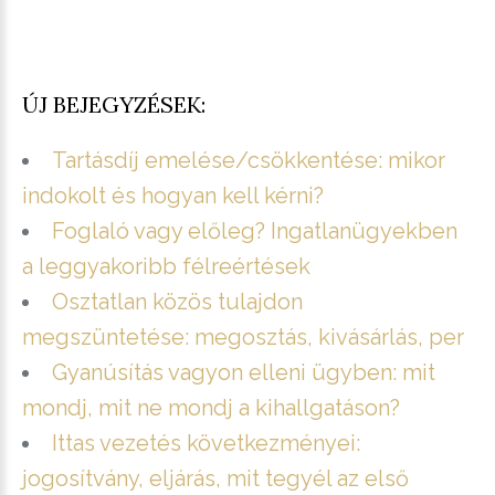
ÚJ BEJEGYZÉSEK:
Tartásdíj emelése/csökkentése: mikor
indokolt és hogyan kell kérni?
Foglaló vagy előleg? Ingatlanügyekben
a leggyakoribb félreértések
Osztatlan közös tulajdon
megszüntetése: megosztás, kivásárlás, per
Gyanúsítás vagyon elleni ügyben: mit
mondj, mit ne mondj a kihallgatáson?
Ittas vezetés következményei:
jogosítvány, eljárás, mit tegyél az első