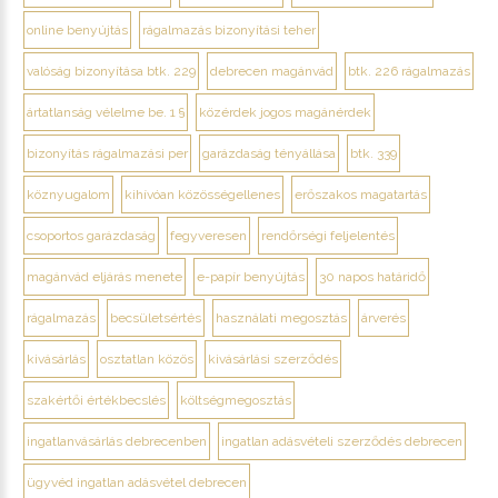
online benyújtás
rágalmazás bizonyítási teher
valóság bizonyítása btk. 229
debrecen magánvád
btk. 226 rágalmazás
ártatlanság vélelme be. 1 §
közérdek jogos magánérdek
bizonyítás rágalmazási per
garázdaság tényállása
btk. 339
köznyugalom
kihívóan közösségellenes
erőszakos magatartás
csoportos garázdaság
fegyveresen
rendőrségi feljelentés
magánvád eljárás menete
e-papír benyújtás
30 napos határidő
rágalmazás
becsületsértés
használati megosztás
árverés
kivásárlás
osztatlan közös
kivásárlási szerződés
szakértői értékbecslés
költségmegosztás
ingatlanvásárlás debrecenben
ingatlan adásvételi szerződés debrecen
ügyvéd ingatlan adásvétel debrecen