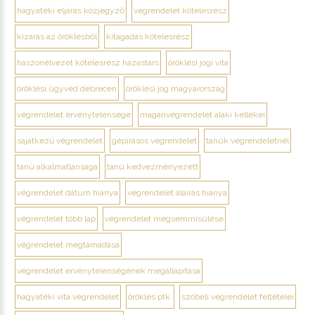
hagyatéki eljárás közjegyző
végrendelet kötelesrész
kizárás az öröklésből
kitagadás kötelesrész
haszonélvezet kötelesrész házastárs
öröklési jogi vita
öröklési ügyvéd debrecen
öröklési jog magyarország
végrendelet érvénytelensége
magánvégrendelet alaki kellékei
sajátkezű végrendelet
gépírásos végrendelet
tanúk végrendeletnél
tanú alkalmatlansága
tanú kedvezményezett
végrendelet dátum hiánya
végrendelet aláírás hiánya
végrendelet több lap
végrendelet megsemmisülése
végrendelet megtámadása
végrendelet érvénytelenségének megállapítása
hagyatéki vita végrendelet
öröklés ptk.
szóbeli végrendelet feltételei