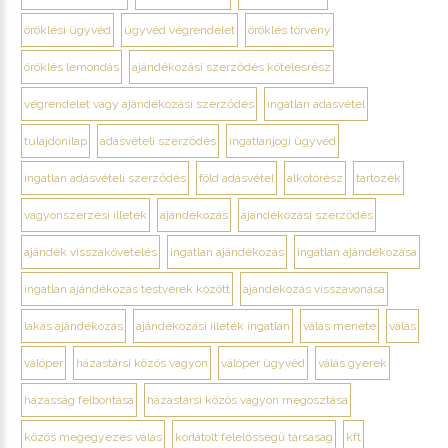
öröklési ügyvéd
ügyvéd végrendelet
öröklés törvény
öröklés lemondás
ajándékozási szerződés kötelesrész
végrendelet vagy ajándékozási szerződés
ingatlan adásvétel
tulajdonilap
adásvételi szerződés
ingatlanjogi ügyvéd
ingatlan adásvételi szerződés
föld adásvétel
alkotórész
tartozék
vagyonszerzési illeték
ajándékozás
ajándékozási szerződés
ajándék visszakövetelés
ingatlan ajándékozás
ingatlan ajándékozása
ingatlan ajándékozás testvérek között
ajándékozás visszavonása
lakás ajándékozás
ajándékozási illeték ingatlan
válás menete
válás
válóper
házastársi közös vagyon
válóper ügyvéd
válás gyerek
házasság felbontása
házastársi közös vagyon megosztása
közös megegyezés válás
korlátolt felelősségű társaság
kft