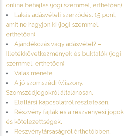
online behajtás (jogi szemmel, érthetően)
Lakás adásvételi szerződés: 15 pont,
amit ne hagyjon ki (jogi szemmel,
érthetően)
Ajándékozás vagy adásvétel? –
Illetékkövetkezmények és buktatók (jogi
szemmel, érthetően)
Válás menete
A jó szomszédi (v)iszony.
Szomszédjogokról általánosan.
Élettársi kapcsolatról részletesen.
Részvény fajták és a részvényesi jogok
és kötelezettségek.
Részvénytársaságról érthetőbben.