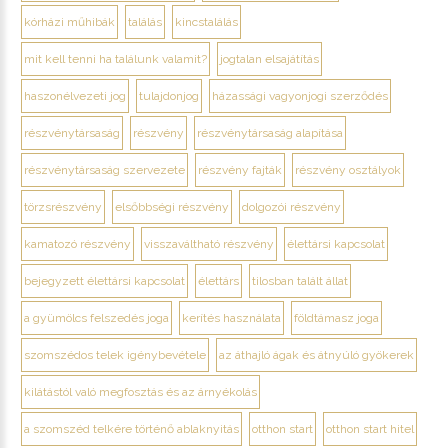
kórházi műhibák
találás
kincstalálás
mit kell tenni ha találunk valamit?
jogtalan elsajátítás
haszonélvezeti jog
tulajdonjog
házassági vagyonjogi szerződés
részvénytársaság
részvény
részvénytársaság alapítása
részvénytársaság szervezete
részvény fajták
részvény osztályok
törzsrészvény
elsőbbségi részvény
dolgozói részvény
kamatozó részvény
visszaváltható részvény
élettársi kapcsolat
bejegyzett élettársi kapcsolat
élettárs
tilosban talált állat
a gyümölcs felszedés joga
kerítés használata
földtámasz joga
szomszédos telek igénybevétele
az áthajló ágak és átnyúló gyökerek
kilátástól való megfosztás és az árnyékolás
a szomszéd telkére történő ablaknyitás
otthon start
otthon start hitel