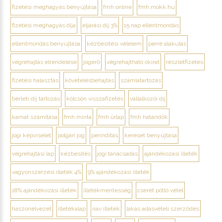
fizetési meghagyás benyújtása
fmh online
fmh.mokk.hu
fizetési meghagyás díja
eljárási díj 3%
15 nap ellentmondás
ellentmondás benyújtása
kézbesítési vélelem
perré alakulás
végrehajtás elrendelése
jogerő
végrehajtható okirat
részletfizetés
fizetési halasztás
követelésbehajtás
számlatartozás
bérleti díj tartozás
kölcsön visszafizetés
vállalkozói díj
kamat számítása
fmh minta
fmh űrlap
fmh határidők
jogi képviselet
polgári jog
perindítás
kereset benyújtása
végrehajtási lap
kézbesítés
jogi tanácsadás
ajándékozási illeték
vagyonszerzési illeték 4%
9% ajándékozási illeték
18% ajándékozási illeték
illetékmentesség
cserét pótló vétel
haszonélvezet
illetékalap
nav illeték
lakás adásvételi szerződés