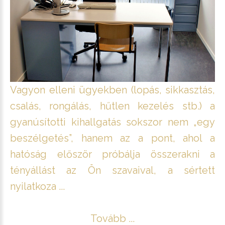
Vagyon elleni ügyekben (lopás, sikkasztás,
csalás, rongálás, hűtlen kezelés stb.) a
gyanúsítotti kihallgatás sokszor nem „egy
beszélgetés”, hanem az a pont, ahol a
hatóság először próbálja összerakni a
tényállást az Ön szavaival, a sértett
nyilatkoza ...
Tovább ...