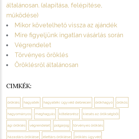
általánosan. (alapítása, felépítése,
működése)
Mikor követelhető vissza az ajándék
Mire figyeljünk ingatlan vásárlás során
Végrendelet
Törvényes öröklés
Öröklésről általánosan
CIMKÉK:
öröklés
hagyaték
hagyatéki ügyvéd debrecen
örökhagyó
örökös
hagyományos
meghagyás
kötelesrész
kiesés az örökségből
ági öröklés
végrendelet
polgárjog
törvényes öröklés
házastárs öröklése
élettárs öröklése
öröklés ügyvéd