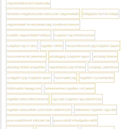
végrendelkezési képesség
tévedés megtévesztés kényszer végrendelet
kitagadás formai hibája
végrendelet érvénytelenség következményei
korábbi végrendelet hatálya
tulajdoni lap értelmezése
tulajdoni lap iii rész
ingatlan teher
haszonélvezeti jog tulajdoni lapon
haszonélvezet jelentése
jelzálogjog tulajdoni lapon
jelzálog törlése
jelzálog törlési engedély
végrehajtási jog törlése
széljegy jelentése
szolgalmi jog tulajdoni lapon
használati jog
ingatlan-nyilvántartás
földhivatali bejegyzés
tehermentes ingatlan mit jelent
ingatlan adásvétel teherrel
ügyvéd tulajdoni lap ellenőrzés
ingatlan adásvételi szerződés ellenőrzés
debrecen ingatlan ügyvéd
gyanúsítottként idéztek be
gyanúsított kihallgatás előtt