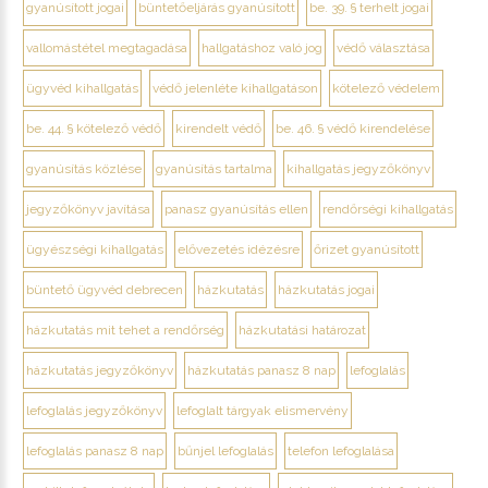
gyanúsított jogai
büntetőeljárás gyanúsított
be. 39. § terhelt jogai
vallomástétel megtagadása
hallgatáshoz való jog
védő választása
ügyvéd kihallgatás
védő jelenléte kihallgatáson
kötelező védelem
be. 44. § kötelező védő
kirendelt védő
be. 46. § védő kirendelése
gyanúsítás közlése
gyanúsítás tartalma
kihallgatás jegyzőkönyv
jegyzőkönyv javítása
panasz gyanúsítás ellen
rendőrségi kihallgatás
ügyészségi kihallgatás
elővezetés idézésre
őrizet gyanúsított
büntető ügyvéd debrecen
házkutatás
házkutatás jogai
házkutatás mit tehet a rendőrség
házkutatási határozat
házkutatás jegyzőkönyv
házkutatás panasz 8 nap
lefoglalás
lefoglalás jegyzőkönyv
lefoglalt tárgyak elismervény
lefoglalás panasz 8 nap
bűnjel lefoglalás
telefon lefoglalása