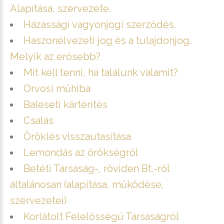
Alapítása, szervezete.
Házassági vagyonjogi szerződés.
Haszonélvezeti jog és a tulajdonjog.
Melyik az erősebb?
Mit kell tenni, ha találunk valamit?
Orvosi műhiba
Baleseti kártérítés
Csalás
Öröklés visszautasítása
Lemondás az örökségről
Betéti Társaság-, röviden Bt.-ről
általánosan (alapítása, működése,
szervezetei)
Korlátolt Felelősségű Társaságról