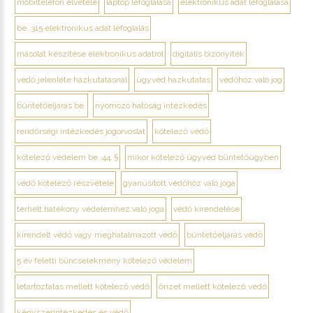
mobiltelefon elvétele
laptop lefoglalása
elektronikus adat lefoglalása
be. 315 elektronikus adat lefoglalás
másolat készítése elektronikus adatról
digitális bizonyíték
védő jelenléte házkutatásnál
ügyvéd házkutatás
védőhöz való jog
büntetőeljárás be.
nyomozó hatóság intézkedés
rendőrségi intézkedés jogorvoslat
kötelező védő
kötelező védelem be. 44. §
mikor kötelező ügyvéd büntetőügyben
védő kötelező részvétele
gyanúsított védőhöz való joga
terhelt hatékony védelemhez való joga
védő kirendelése
kirendelt védő vagy meghatalmazott védő
büntetőeljárás védő
5 év feletti bűncselekmény kötelező védelem
letartóztatás mellett kötelező védő
őrizet mellett kötelező védő
kényszerintézkedés és védő