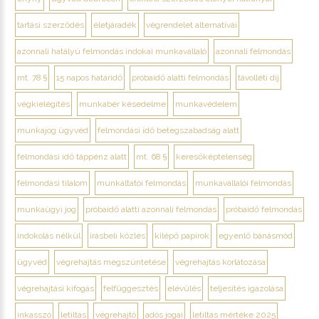
tartási szerződés
életjáradék
végrendelet alternatívái
azonnali hatályú felmondás indokai munkavállaló
azonnali felmondás
mt. 78 §
15 napos határidő
próbaidő alatti felmondás
távolléti díj
végkielégítés
munkabér késedelme
munkavédelem
munkajog ügyvéd
felmondási idő betegszabadság alatt
felmondási idő táppénz alatt
mt. 68 §
keresőképtelenség
felmondási tilalom
munkáltatói felmondás
munkavállalói felmondás
munkaügyi jog
próbaidő alatti azonnali felmondás
próbaidő felmondás
indokolás nélkül
írásbeli közlés
kilépő papírok
egyenlő bánásmód
ügyvéd
végrehajtás megszüntetése
végrehajtás korlátozása
végrehajtási kifogás
felfüggesztés
elévülés
teljesítés igazolása
inkasszó
letiltás
végrehajtó
adós jogai
letiltás mértéke 2025