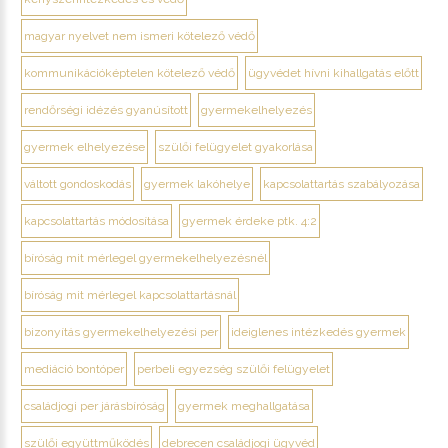
magyar nyelvet nem ismeri kötelező védő
kommunikációképtelen kötelező védő
ügyvédet hívni kihallgatás előtt
rendőrségi idézés gyanúsított
gyermekelhelyezés
gyermek elhelyezése
szülői felügyelet gyakorlása
váltott gondoskodás
gyermek lakóhelye
kapcsolattartás szabályozása
kapcsolattartás módosítása
gyermek érdeke ptk. 4:2
bíróság mit mérlegel gyermekelhelyezésnél
bíróság mit mérlegel kapcsolattartásnál
bizonyítás gyermekelhelyezési per
ideiglenes intézkedés gyermek
mediáció bontóper
perbeli egyezség szülői felügyelet
családjogi per járásbíróság
gyermek meghallgatása
szülői együttműködés
debrecen családjogi ügyvéd