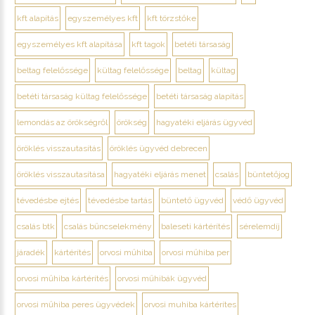
kft alapítás
egyszemélyes kft
kft törzstőke
egyszemélyes kft alapítása
kft tagok
betéti társaság
beltag felelőssége
kültag felelőssége
beltag
kültag
betéti társaság kültag felelőssége
betéti társaság alapítás
lemondás az örökségről
örökség
hagyatéki eljárás ügyvéd
öröklés visszautasítás
öröklés ügyvéd debrecen
öröklés visszautasítása
hagyatéki eljárás menet
csalás
büntetőjog
tévedésbe ejtés
tévedésbe tartás
büntető ügyvéd
védő ügyvéd
csalás btk
csalás bűncselekmény
baleseti kártérítés
sérelemdíj
járadék
kártérítés
orvosi műhiba
orvosi műhiba per
orvosi műhiba kártérítés
orvosi műhibák ügyvéd
orvosi műhiba peres ügyvédek
orvosi muhiba kártérítes