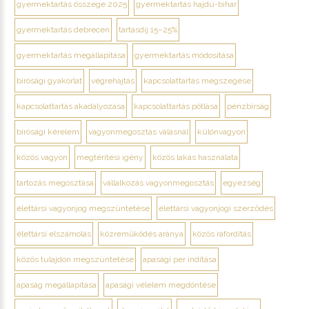
gyermektartás összege 2025
gyermektartás hajdú-bihar
gyermektartás debrecen
tartásdíj 15–25%
gyermektartás megállapítása
gyermektartás módosítása
bírósági gyakorlat
végrehajtás
kapcsolattartás megszegése
kapcsolattartás akadályozása
kapcsolattartás pótlása
pénzbírság
bírósági kérelem
vagyonmegosztás válásnál
különvagyon
közös vagyon
megtérítési igény
közös lakás használata
tartozás megosztása
vállalkozás vagyonmegosztás
egyezség
élettársi vagyonjog megszüntetése
élettársi vagyonjogi szerződés
élettársi elszámolás
közreműködés aránya
közös ráfordítás
közös tulajdon megszüntetése
apasági per indítása
apaság megállapítása
apasági vélelem megdöntése