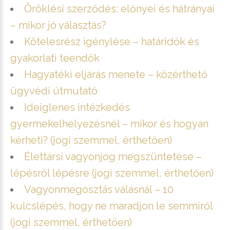
Öröklési szerződés: előnyei és hátrányai
– mikor jó választás?
Kötelesrész igénylése – határidők és
gyakorlati teendők
Hagyatéki eljárás menete – közérthető
ügyvédi útmutató
Ideiglenes intézkedés
gyermekelhelyezésnél – mikor és hogyan
kérheti? (jogi szemmel, érthetően)
Élettársi vagyonjog megszüntetése –
lépésről lépésre (jogi szemmel, érthetően)
Vagyonmegosztás válásnál – 10
kulcslépés, hogy ne maradjon le semmiről
(jogi szemmel, érthetően)