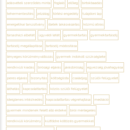
adásvételi szerződés minta
foglaló
előleg
birtokbaadás
tehermentesítés
jelzálog
törlési engedély
tulajdoni lap
energetikai tanúsítvány
illeték lakásvásárlás
közmű átírás
társasházi albetét
ügyvédi letét
gyermektartás
gyermektartásdíj
tartásdíj megállapítása
tartásdíj módosítása
lényeges körülményváltozás
gyermek indokolt szükséglete
rendkívüli kiadás
bírósági eljárás
járásbíróság
egyezség jóváhagyása
peres eljárás
bizonyítás
költséglista
családjog
szülői felügyelet
láthatás
kapcsolattartás
közös szülői felügyelet
ideiglenes intézkedés
kapcsolattartás végrehajtása
mediáció
gyermek mindenek felett álló érdeke
bírói mérlegelés
rendkívüli körülmény
külföldre költözés gyermekkel