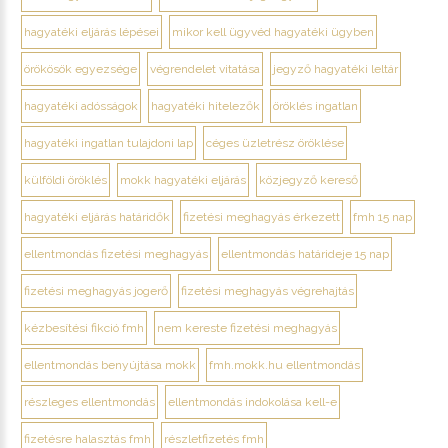
hagyatéki eljárás lépései
mikor kell ügyvéd hagyatéki ügyben
örökösök egyezsége
végrendelet vitatása
jegyző hagyatéki leltár
hagyatéki adósságok
hagyatéki hitelezők
öröklés ingatlan
hagyatéki ingatlan tulajdoni lap
céges üzletrész öröklése
külföldi öröklés
mokk hagyatéki eljárás
közjegyző kereső
hagyatéki eljárás határidők
fizetési meghagyás érkezett
fmh 15 nap
ellentmondás fizetési meghagyás
ellentmondás határideje 15 nap
fizetési meghagyás jogerő
fizetési meghagyás végrehajtás
kézbesítési fikció fmh
nem kereste fizetési meghagyás
ellentmondás benyújtása mokk
fmh.mokk.hu ellentmondás
részleges ellentmondás
ellentmondás indokolása kell-e
fizetésre halasztás fmh
részletfizetés fmh