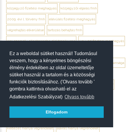
közjegyző fizetési meghagyás
közjegyzői eljárás fmh
2009. évi l. törvény fmh
elévülés fizetési meghagyás
végrehajtás elkerülése
tartozás behajtás fmh
jogi személy ellentmondás elektronikusan
ügyvéd fizetési meghagyás
debrecen ügyvéd fizetési meghagyás
Ez a weboldal sütiket használ! Tudomásul
veszem, hogy a kényelmes böngészési
végrendelet megtámadása mikor érdemes
végrendelet hatálytalansága
élmény érdekében az oldal üzemeltetője
érvénytelenség megállapítása per
hagyatéki per végrendelet
sütiket használ a tartalom és a közösségi
funkciók biztosításához. ('Olvass tovább '
megtámadási nyilatkozat
megtámadás elévülése 5 év
ptk. 7:37
gombra kattintva olvasható el az
beszámíthatóság végrendelet
Adatkezelési Szabályzat)
Olvass tovább
tévedés megtévesztés fenyegetés végrendelet
Elfogadom
tisztességtelen befolyás
gépírásos végrendelet tanúk
keltezés hiánya végrendelet
aláírás hiánya végrendelet