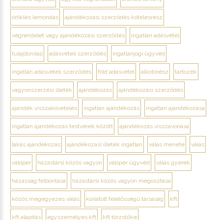
öröklés lemondás
ajándékozási szerződés kötelesrész
végrendelet vagy ajándékozási szerződés
ingatlan adásvétel
tulajdonilap
adásvételi szerződés
ingatlanjogi ügyvéd
ingatlan adásvételi szerződés
föld adásvétel
alkotórész
tartozék
vagyonszerzési illeték
ajándékozás
ajándékozási szerződés
ajándék visszakövetelés
ingatlan ajándékozás
ingatlan ajándékozása
ingatlan ajándékozás testvérek között
ajándékozás visszavonása
lakás ajándékozás
ajándékozási illeték ingatlan
válás menete
válás
válóper
házastársi közös vagyon
válóper ügyvéd
válás gyerek
házasság felbontása
házastársi közös vagyon megosztása
közös megegyezés válás
korlátolt felelősségű társaság
kft
kft alapítás
egyszemélyes kft
kft törzstőke