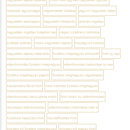
hagyatéki eljárás lépései
mikor kell ügyvéd hagyatéki ügyben
örökösök egyezsége
végrendelet vitatása
jegyző hagyatéki leltár
hagyatéki adósságok
hagyatéki hitelezők
öröklés ingatlan
hagyatéki ingatlan tulajdoni lap
céges üzletrész öröklése
külföldi öröklés
mokk hagyatéki eljárás
közjegyző kereső
hagyatéki eljárás határidők
fizetési meghagyás érkezett
fmh 15 nap
ellentmondás fizetési meghagyás
ellentmondás határideje 15 nap
fizetési meghagyás jogerő
fizetési meghagyás végrehajtás
kézbesítési fikció fmh
nem kereste fizetési meghagyás
ellentmondás benyújtása mokk
fmh.mokk.hu ellentmondás
részleges ellentmondás
ellentmondás indokolása kell-e
fizetésre halasztás fmh
részletfizetés fmh
közjegyző fizetési meghagyás
közjegyzői eljárás fmh