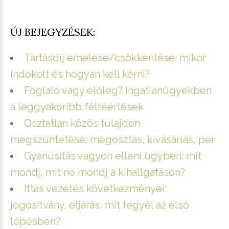
ÚJ BEJEGYZÉSEK:
Tartásdíj emelése/csökkentése: mikor
indokolt és hogyan kell kérni?
Foglaló vagy előleg? Ingatlanügyekben
a leggyakoribb félreértések
Osztatlan közös tulajdon
megszüntetése: megosztás, kivásárlás, per
Gyanúsítás vagyon elleni ügyben: mit
mondj, mit ne mondj a kihallgatáson?
Ittas vezetés következményei:
jogosítvány, eljárás, mit tegyél az első
lépésben?