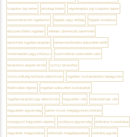
tulajdoni lap teher
jelzálog törlés
végrehajtási jog tulajdoni lapon
haszonélvezet ingatlanon
foglaló vagy előleg
foglaló szabályai
előszerződés ingatlan
vételár ütemezés bankhitel
bankhitel ingatlanvásárlás
tehermentesítés adásvétel előtt
birtokbaadás jegyzőkönyv
közműátírás adásvétel után
társasházi alapító okirat
szmsz társasház
közös költség tartozás ellenőrzés
ingatlan-nyilvántartási bejegyzés
földhivatali eljárás
ingatlan adásvétel kockázatok
ingatlanvásárlás jogi ellenőrzés
hagyatéki vita
örököstársak vita
hagyatéki egyezség
peren kívüli megegyezés öröklés
közjegyző hagyatéki eljárás
osztályos egyezség
örökrész kivásárlása
hagyaték megosztása
örökösök megállapodása
öröklési jogvita