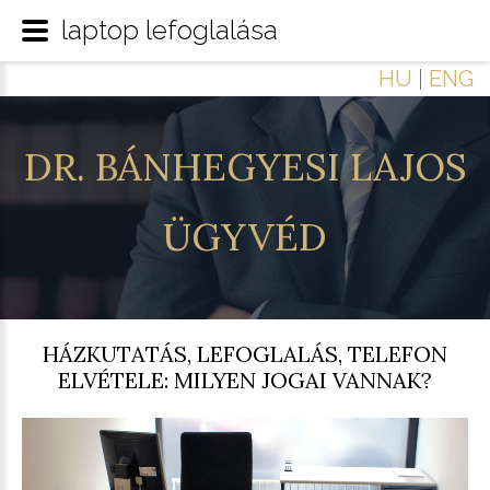
laptop lefoglalása
HU
|
ENG
DR.
BÁNHEGYESI
LAJOS
ÜGYVÉD
HÁZKUTATÁS, LEFOGLALÁS, TELEFON
ELVÉTELE: MILYEN JOGAI VANNAK?