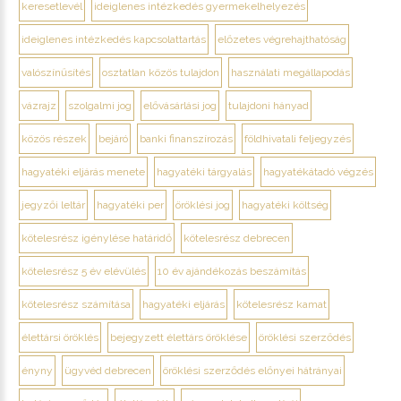
keresetlevél
ideiglenes intézkedés gyermekelhelyezés
ideiglenes intézkedés kapcsolattartás
előzetes végrehajthatóság
valószínűsítés
osztatlan közös tulajdon
használati megállapodás
vázrajz
szolgalmi jog
elővásárlási jog
tulajdoni hányad
közös részek
bejáró
banki finanszírozás
földhivatali feljegyzés
hagyatéki eljárás menete
hagyatéki tárgyalás
hagyatékátadó végzés
jegyzői leltár
hagyatéki per
öröklési jog
hagyatéki költség
kötelesrész igénylése határidő
kötelesrész debrecen
kötelesrész 5 év elévülés
10 év ajándékozás beszámítás
kötelesrész számítása
hagyatéki eljárás
kötelesrész kamat
élettársi öröklés
bejegyzett élettárs öröklése
öröklési szerződés
ényny
ügyvéd debrecen
öröklési szerződés előnyei hátrányai