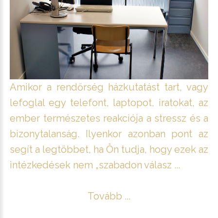
Amikor a rendőrség házkutatást tart, vagy
lefoglal egy telefont, laptopot, iratokat, az
ember természetes reakciója a stressz és a
bizonytalanság. Ilyenkor azonban pont az
segít a legtöbbet, ha Ön tudja, hogy ezek az
intézkedések nem „szabadon válasz ...
Tovább ...