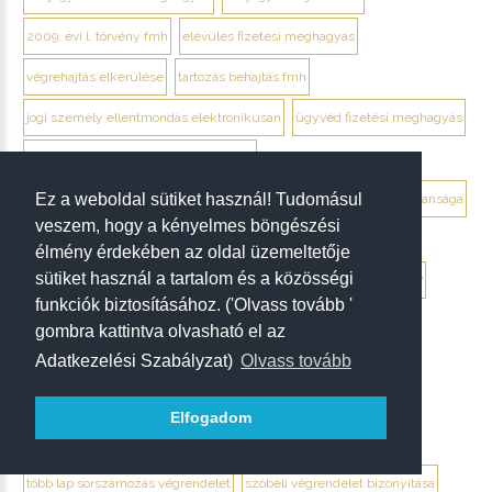
2009. évi l. törvény fmh
elévülés fizetési meghagyás
végrehajtás elkerülése
tartozás behajtás fmh
jogi személy ellentmondás elektronikusan
ügyvéd fizetési meghagyás
debrecen ügyvéd fizetési meghagyás
Ez a weboldal sütiket használ! Tudomásul
végrendelet megtámadása mikor érdemes
végrendelet hatálytalansága
veszem, hogy a kényelmes böngészési
érvénytelenség megállapítása per
hagyatéki per végrendelet
élmény érdekében az oldal üzemeltetője
sütiket használ a tartalom és a közösségi
megtámadási nyilatkozat
megtámadás elévülése 5 év
ptk. 7:37
funkciók biztosításához. ('Olvass tovább '
beszámíthatóság végrendelet
gombra kattintva olvasható el az
Adatkezelési Szabályzat)
Olvass tovább
tévedés megtévesztés fenyegetés végrendelet
tisztességtelen befolyás
gépírásos végrendelet tanúk
Elfogadom
keltezés hiánya végrendelet
aláírás hiánya végrendelet
több lap sorszámozás végrendelet
szóbeli végrendelet bizonyítása