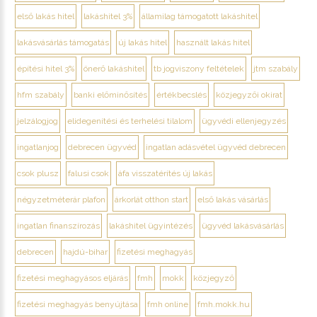
első lakás hitel
lakáshitel 3%
államilag támogatott lakáshitel
lakásvásárlás támogatás
új lakás hitel
használt lakás hitel
építési hitel 3%
önerő lakáshitel
tb jogviszony feltételek
jtm szabály
hfm szabály
banki előminősítés
értékbecslés
közjegyzői okirat
jelzálogjog
elidegenítési és terhelési tilalom
ügyvédi ellenjegyzés
ingatlanjog
debrecen ügyvéd
ingatlan adásvétel ügyvéd debrecen
csok plusz
falusi csok
áfa visszatérítés új lakás
négyzetméterár plafon
árkorlát otthon start
első lakás vásárlás
ingatlan finanszírozás
lakáshitel ügyintézés
ügyvéd lakásvásárlás
debrecen
hajdú-bihar
fizetési meghagyás
fizetési meghagyásos eljárás
fmh
mokk
közjegyző
fizetési meghagyás benyújtása
fmh online
fmh.mokk.hu