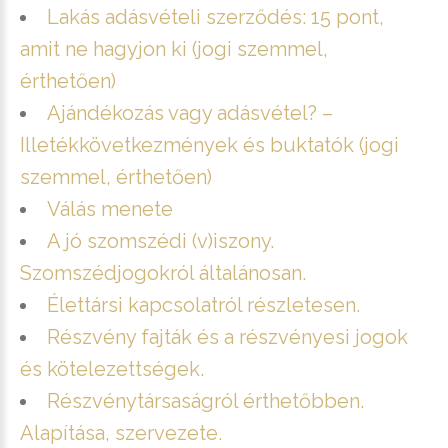
Lakás adásvételi szerződés: 15 pont,
amit ne hagyjon ki (jogi szemmel,
érthetően)
Ajándékozás vagy adásvétel? –
Illetékkövetkezmények és buktatók (jogi
szemmel, érthetően)
Válás menete
A jó szomszédi (v)iszony.
Szomszédjogokról általánosan.
Élettársi kapcsolatról részletesen.
Részvény fajták és a részvényesi jogok
és kötelezettségek.
Részvénytársaságról érthetőbben.
Alapítása, szervezete.