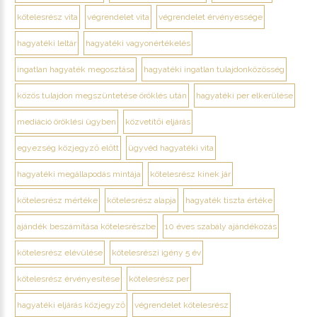
kötelesrész vita
végrendelet vita
végrendelet érvényessége
hagyatéki leltár
hagyatéki vagyonértékelés
ingatlan hagyaték megosztása
hagyatéki ingatlan tulajdonközösség
közös tulajdon megszüntetése öröklés után
hagyatéki per elkerülése
mediáció öröklési ügyben
közvetítői eljárás
egyezség közjegyző előtt
ügyvéd hagyatéki vita
hagyatéki megállapodás mintája
kötelesrész kinek jár
kötelesrész mértéke
kötelesrész alapja
hagyaték tiszta értéke
ajándék beszámítása kötelesrészbe
10 éves szabály ajándékozás
kötelesrész elévülése
kötelesrészi igény 5 év
kötelesrész érvényesítése
kötelesrész per
hagyatéki eljárás közjegyző
végrendelet kötelesrész