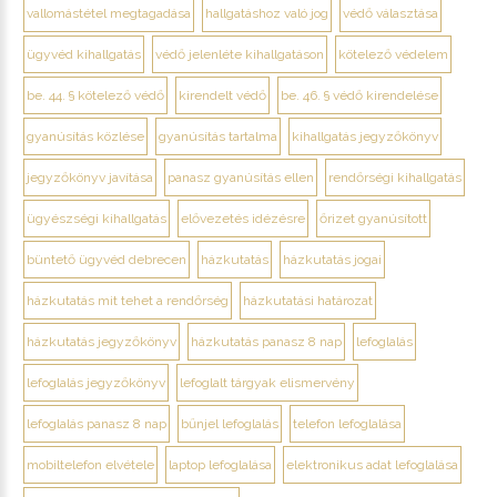
vallomástétel megtagadása
hallgatáshoz való jog
védő választása
ügyvéd kihallgatás
védő jelenléte kihallgatáson
kötelező védelem
be. 44. § kötelező védő
kirendelt védő
be. 46. § védő kirendelése
gyanúsítás közlése
gyanúsítás tartalma
kihallgatás jegyzőkönyv
jegyzőkönyv javítása
panasz gyanúsítás ellen
rendőrségi kihallgatás
ügyészségi kihallgatás
elővezetés idézésre
őrizet gyanúsított
büntető ügyvéd debrecen
házkutatás
házkutatás jogai
házkutatás mit tehet a rendőrség
házkutatási határozat
házkutatás jegyzőkönyv
házkutatás panasz 8 nap
lefoglalás
lefoglalás jegyzőkönyv
lefoglalt tárgyak elismervény
lefoglalás panasz 8 nap
bűnjel lefoglalás
telefon lefoglalása
mobiltelefon elvétele
laptop lefoglalása
elektronikus adat lefoglalása