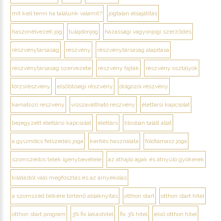
mit kell tenni ha találunk valamit?
jogtalan elsajátítás
haszonélvezeti jog
tulajdonjog
házassági vagyonjogi szerződés
részvénytársaság
részvény
részvénytársaság alapítása
részvénytársaság szervezete
részvény fajták
részvény osztályok
törzsrészvény
elsőbbségi részvény
dolgozói részvény
kamatozó részvény
visszaváltható részvény
élettársi kapcsolat
bejegyzett élettársi kapcsolat
élettárs
tilosban talált állat
a gyümölcs felszedés joga
kerítés használata
földtámasz joga
szomszédos telek igénybevétele
az áthajló ágak és átnyúló gyökerek
kilátástól való megfosztás és az árnyékolás
a szomszéd telkére történő ablaknyitás
otthon start
otthon start hitel
otthon start program
3% fix lakáshitel
fix 3% hitel
első otthon hitel