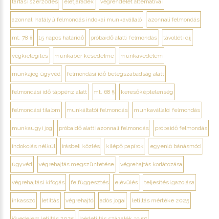
tartási szerződés
életjáradék
végrendelet alternatívái
azonnali hatályú felmondás indokai munkavállaló
azonnali felmondás
mt. 78 §
15 napos határidő
próbaidő alatti felmondás
távolléti díj
végkielégítés
munkabér késedelme
munkavédelem
munkajog ügyvéd
felmondási idő betegszabadság alatt
felmondási idő táppénz alatt
mt. 68 §
keresőképtelenség
felmondási tilalom
munkáltatói felmondás
munkavállalói felmondás
munkaügyi jog
próbaidő alatti azonnali felmondás
próbaidő felmondás
indokolás nélkül
írásbeli közlés
kilépő papírok
egyenlő bánásmód
ügyvéd
végrehajtás megszüntetése
végrehajtás korlátozása
végrehajtási kifogás
felfüggesztés
elévülés
teljesítés igazolása
inkasszó
letiltás
végrehajtó
adós jogai
letiltás mértéke 2025
jövedelem letiltás 2025
bérletiltás százalék 33 50