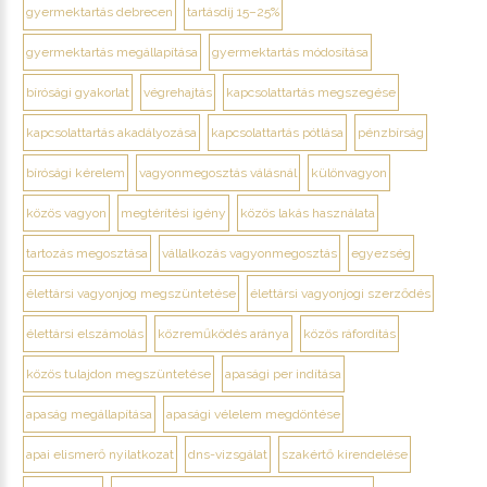
gyermektartás debrecen
tartásdíj 15–25%
gyermektartás megállapítása
gyermektartás módosítása
bírósági gyakorlat
végrehajtás
kapcsolattartás megszegése
kapcsolattartás akadályozása
kapcsolattartás pótlása
pénzbírság
bírósági kérelem
vagyonmegosztás válásnál
különvagyon
közös vagyon
megtérítési igény
közös lakás használata
tartozás megosztása
vállalkozás vagyonmegosztás
egyezség
élettársi vagyonjog megszüntetése
élettársi vagyonjogi szerződés
élettársi elszámolás
közreműködés aránya
közös ráfordítás
közös tulajdon megszüntetése
apasági per indítása
apaság megállapítása
apasági vélelem megdöntése
apai elismerő nyilatkozat
dns-vizsgálat
szakértő kirendelése