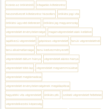
kizárás az öröklésből
kitagadás kötelesrész
haszonélvezet kötelesrész házastárs
öröklési jogi vita
öröklési ügyvéd debrecen
öröklési jog magyarország
végrendelet érvénytelensége
magánvégrendelet alaki kellékei
sajátkezű végrendelet
gépírásos végrendelet
tanúk végrendeletnél
tanú alkalmatlansága
tanú kedvezményezett
végrendelet dátum hiánya
végrendelet aláírás hiánya
végrendelet több lap
végrendelet megsemmisülése
végrendelet megtámadása
végrendelet érvénytelenségének megállapítása
hagyatéki vita végrendelet
öröklés ptk.
szóbeli végrendelet feltételei
végrendelkezési képesség