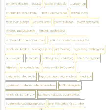
tehermentesítés
jelzálog
törlési engedély
tulajdoni lap
energetikai tanúsítvány
illeték lakásvásárlás
közmű átírás
társasházi albetét
ügyvédi letét
gyermektartás
gyermektartásdíj
tartásdíj megállapítása
tartásdíj módosítása
lényeges körülményváltozás
gyermek indokolt szükséglete
rendkívüli kiadás
bírósági eljárás
járásbíróság
egyezség jóváhagyása
peres eljárás
bizonyítás
költséglista
családjog
szülői felügyelet
láthatás
kapcsolattartás
közös szülői felügyelet
ideiglenes intézkedés
kapcsolattartás végrehajtása
mediáció
gyermek mindenek felett álló érdeke
bírói mérlegelés
rendkívüli körülmény
külföldre költözés gyermekkel
gyermektartás összege 2025
gyermektartás hajdú-bihar