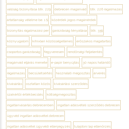
valóság bizonyítása btk. 229
debrecen magánvád
btk. 226 rágalmazás
ártatlanság vélelme be. 1 §
közérdek jogos magánérdek
bizonyítás rágalmazási per
garázdaság tényállása
btk. 339
köznyugalom
kihívóan közösségellenes
erőszakos magatartás
csoportos garázdaság
fegyveresen
rendőrségi feljelentés
magánvád eljárás menete
e-papír benyújtás
30 napos határidő
rágalmazás
becsületsértés
használati megosztás
árverés
kivásárlás
osztatlan közös
kivásárlási szerződés
szakértői értékbecslés
költségmegosztás
ingatlanvásárlás debrecenben
ingatlan adásvételi szerződés debrecen
ügyvéd ingatlan adásvétel debrecen
ingatlan adásvétel ügyvédi ellenjegyzés
tulajdoni lap ellenőrzés