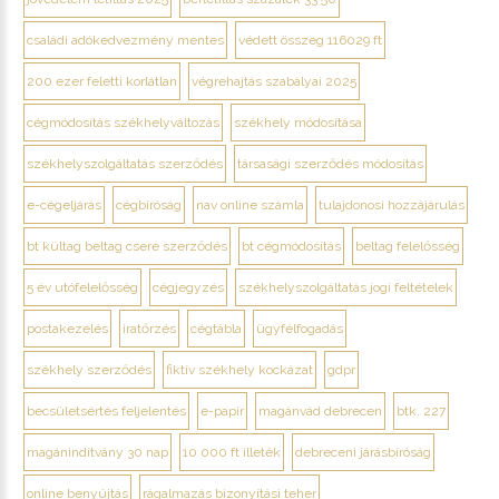
családi adókedvezmény mentes
védett összeg 116029 ft
200 ezer feletti korlátlan
végrehajtás szabályai 2025
cégmódosítás székhelyváltozás
székhely módosítása
székhelyszolgáltatás szerződés
társasági szerződés módosítás
e-cégeljárás
cégbíróság
nav online számla
tulajdonosi hozzájárulás
bt kültag beltag csere szerződés
bt cégmódosítás
beltag felelősség
5 év utófelelősség
cégjegyzés
székhelyszolgáltatás jogi feltételek
postakezelés
iratőrzés
cégtábla
ügyfélfogadás
székhely szerződés
fiktív székhely kockázat
gdpr
becsületsértés feljelentés
e-papír
magánvád debrecen
btk. 227
magánindítvány 30 nap
10 000 ft illeték
debreceni járásbíróság
online benyújtás
rágalmazás bizonyítási teher