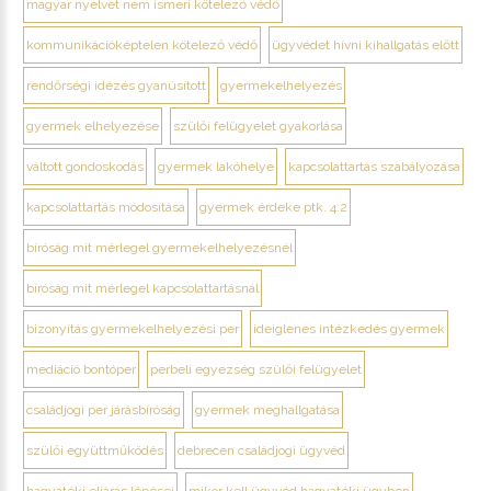
magyar nyelvet nem ismeri kötelező védő
kommunikációképtelen kötelező védő
ügyvédet hívni kihallgatás előtt
rendőrségi idézés gyanúsított
gyermekelhelyezés
gyermek elhelyezése
szülői felügyelet gyakorlása
váltott gondoskodás
gyermek lakóhelye
kapcsolattartás szabályozása
kapcsolattartás módosítása
gyermek érdeke ptk. 4:2
bíróság mit mérlegel gyermekelhelyezésnél
bíróság mit mérlegel kapcsolattartásnál
bizonyítás gyermekelhelyezési per
ideiglenes intézkedés gyermek
mediáció bontóper
perbeli egyezség szülői felügyelet
családjogi per járásbíróság
gyermek meghallgatása
szülői együttműködés
debrecen családjogi ügyvéd