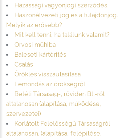
Házassági vagyonjogi szerződés.
Haszonélvezeti jog és a tulajdonjog.
Melyik az erősebb?
Mit kell tenni, ha találunk valamit?
Orvosi műhiba
Baleseti kártérítés
Csalás
Öröklés visszautasítása
Lemondás az örökségről
Betéti Társaság-, röviden Bt.-ről
általánosan (alapítása, működése,
szervezetei)
Korlátolt Felelősségű Társaságról
általánosan. (alapítása, felépítése,