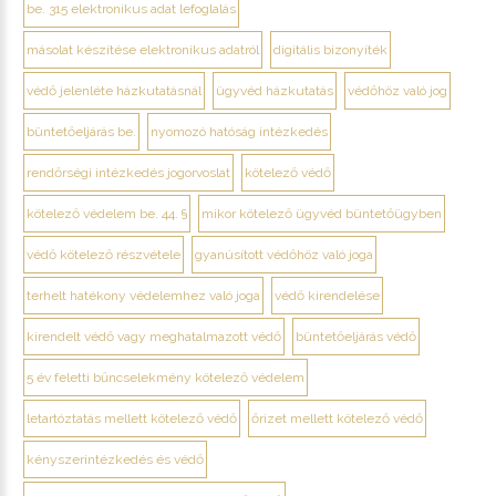
be. 315 elektronikus adat lefoglalás
másolat készítése elektronikus adatról
digitális bizonyíték
védő jelenléte házkutatásnál
ügyvéd házkutatás
védőhöz való jog
büntetőeljárás be.
nyomozó hatóság intézkedés
rendőrségi intézkedés jogorvoslat
kötelező védő
kötelező védelem be. 44. §
mikor kötelező ügyvéd büntetőügyben
védő kötelező részvétele
gyanúsított védőhöz való joga
terhelt hatékony védelemhez való joga
védő kirendelése
kirendelt védő vagy meghatalmazott védő
büntetőeljárás védő
5 év feletti bűncselekmény kötelező védelem
letartóztatás mellett kötelező védő
őrizet mellett kötelező védő
kényszerintézkedés és védő