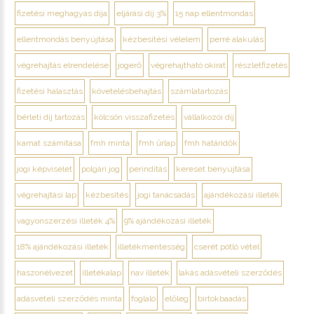
fizetési meghagyás díja
eljárási díj 3%
15 nap ellentmondás
ellentmondás benyújtása
kézbesítési vélelem
perré alakulás
végrehajtás elrendelése
jogerő
végrehajtható okirat
részletfizetés
fizetési halasztás
követelésbehajtás
számlatartozás
bérleti díj tartozás
kölcsön visszafizetés
vállalkozói díj
kamat számítása
fmh minta
fmh űrlap
fmh határidők
jogi képviselet
polgári jog
perindítás
kereset benyújtása
végrehajtási lap
kézbesítés
jogi tanácsadás
ajándékozási illeték
vagyonszerzési illeték 4%
9% ajándékozási illeték
18% ajándékozási illeték
illetékmentesség
cserét pótló vétel
haszonélvezet
illetékalap
nav illeték
lakás adásvételi szerződés
adásvételi szerződés minta
foglaló
előleg
birtokbaadás