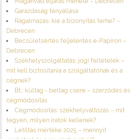
Magánvád eljárás menete – Debrecen
Garázdaság tényállása
Rágalmazás: kié a bizonyítás terhe? –
Debrecen
Becsületsértés feljelentés e-Papíron –
Debrecen
Székhelyszolgáltatás: jogi feltételek –
mit kell biztosítania a szolgáltatónak és a
cégnek?
Bt.: kültag - beltag csere – szerződés és
cégmódosítás
Cégmódosítás: székhelyváltozás – mit
tegyen, milyen iratok kellenek?
Letiltás mértéke 2025 – mennyit