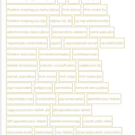
fizetési meghagyás benyújtása
fmh online
fmh.mokk.hu
fizetési meghagyás díja
eljárási díj 3%
15 nap ellentmondás
ellentmondás benyújtása
kézbesítési vélelem
perré alakulás
végrehajtás elrendelése
jogerő
végrehajtható okirat
részletfizetés
fizetési halasztás
követelésbehajtás
számlatartozás
bérleti díj tartozás
kölcsön visszafizetés
vállalkozói díj
kamat számítása
fmh minta
fmh űrlap
fmh határidők
jogi képviselet
polgári jog
perindítás
kereset benyújtása
végrehajtási lap
kézbesítés
jogi tanácsadás
ajándékozási illeték
vagyonszerzési illeték 4%
9% ajándékozási illeték
18% ajándékozási illeték
illetékmentesség
cserét pótló vétel
haszonélvezet
illetékalap
nav illeték
lakás adásvételi szerződés