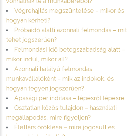
vonhatnak le a munkabéréből?
Végrehajtás megszüntetése – mikor és
hogyan kérheti?
Próbaidő alatti azonnali felmondás – mit
tehet jogszerűen?
Felmondási idő betegszabadság alatt –
mikor indul, mikor áll?
Azonnali hatályú felmondás
munkavállalóként – mik az indokok, és
hogyan tegyen jogszerűen?
Apasági per indítása – lépésről lépésre
Osztatlan közös tulajdon – használati
megállapodás, mire figyeljen?
Élettárs öröklése – mire jogosult és