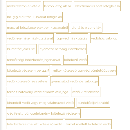
mobiltelefon elvétele
laptop lefoglalása
elektronikus adat lefoglalása
be. 315 elektronikus adat lefoglalás
másolat készítése elektronikus adatról
digitális bizonyíték
védő jelenléte házkutatásnál
ügyvéd házkutatás
védőhöz való jog
büntetőeljárás be.
nyomozó hatóság intézkedés
rendőrségi intézkedés jogorvoslat
kötelező védő
kötelező védelem be. 44. §
mikor kötelező ügyvéd büntetőügyben
védő kötelező részvétele
gyanúsított védőhöz való joga
terhelt hatékony védelemhez való joga
védő kirendelése
kirendelt védő vagy meghatalmazott védő
büntetőeljárás védő
5 év feletti bűncselekmény kötelező védelem
letartóztatás mellett kötelező védő
őrizet mellett kötelező védő