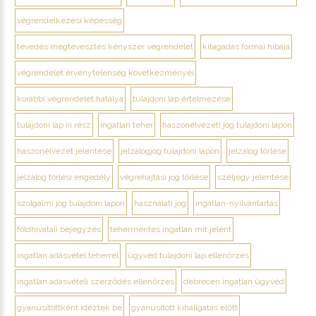
végrendelkezési képesség
tévedés megtévesztés kényszer végrendelet
kitagadás formai hibája
végrendelet érvénytelenség következményei
korábbi végrendelet hatálya
tulajdoni lap értelmezése
tulajdoni lap iii rész
ingatlan teher
haszonélvezeti jog tulajdoni lapon
haszonélvezet jelentése
jelzálogjog tulajdoni lapon
jelzálog törlése
jelzálog törlési engedély
végrehajtási jog törlése
széljegy jelentése
szolgalmi jog tulajdoni lapon
használati jog
ingatlan-nyilvántartás
földhivatali bejegyzés
tehermentes ingatlan mit jelent
ingatlan adásvétel teherrel
ügyvéd tulajdoni lap ellenőrzés
ingatlan adásvételi szerződés ellenőrzés
debrecen ingatlan ügyvéd
gyanúsítottként idéztek be
gyanúsított kihallgatás előtt