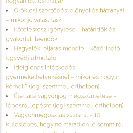
hogyan biztosíthatja?
Öröklési szerződés: előnyei és hátrányai
– mikor jó választás?
Kötelesrész igénylése – határidők és
gyakorlati teendők
Hagyatéki eljárás menete – közérthető
ügyvédi útmutató
Ideiglenes intézkedés
gyermekelhelyezésnél – mikor és hogyan
kérheti? (jogi szemmel, érthetően)
Élettársi vagyonjog megszüntetése –
lépésről lépésre (jogi szemmel, érthetően)
Vagyonmegosztás válásnál – 10
kulcslépés, hogy ne maradjon le semmiről