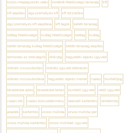
közös megegyezés válás
korlátolt felelősségű társaság
kft
kft alapítás
egyszemélyes kft
kft törzstőke
egyszemélyes kft alapítása
kft tagok
betéti társaság
beltag felelőssége
kültag felelőssége
beltag
kültag
betéti társaság kültag felelőssége
betéti társaság alapítás
lemondás az örökségről
örökség
hagyatéki eljárás ügyvéd
öröklés visszautasítás
öröklés ügyvéd debrecen
öröklés visszautasítása
hagyatéki eljárás menet
csalás
büntetőjog
tévedésbe ejtés
tévedésbe tartás
büntető ügyvéd
védő ügyvéd
csalás btk
csalás bűncselekmény
baleseti kártérítés
sérelemdíj
járadék
kártérítés
orvosi műhiba
orvosi műhiba per
orvosi műhiba kártérítés
orvosi műhibák ügyvéd