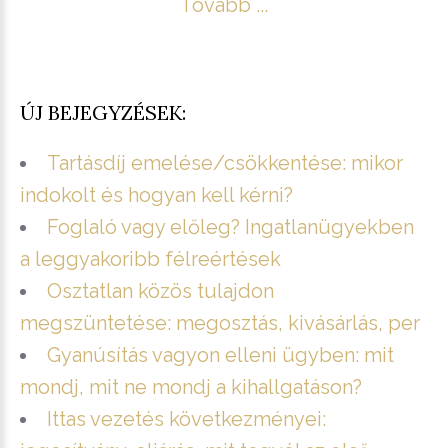
Tovább ...
ÚJ BEJEGYZÉSEK:
Tartásdíj emelése/csökkentése: mikor
indokolt és hogyan kell kérni?
Foglaló vagy előleg? Ingatlanügyekben
a leggyakoribb félreértések
Osztatlan közös tulajdon
megszüntetése: megosztás, kivásárlás, per
Gyanúsítás vagyon elleni ügyben: mit
mondj, mit ne mondj a kihallgatáson?
Ittas vezetés következményei: