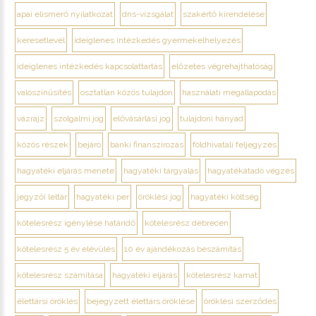
apai elismerő nyilatkozat
dns-vizsgálat
szakértő kirendelése
keresetlevél
ideiglenes intézkedés gyermekelhelyezés
ideiglenes intézkedés kapcsolattartás
előzetes végrehajthatóság
valószínűsítés
osztatlan közös tulajdon
használati megállapodás
vázrajz
szolgalmi jog
elővásárlási jog
tulajdoni hányad
közös részek
bejáró
banki finanszírozás
földhivatali feljegyzés
hagyatéki eljárás menete
hagyatéki tárgyalás
hagyatékátadó végzés
jegyzői leltár
hagyatéki per
öröklési jog
hagyatéki költség
kötelesrész igénylése határidő
kötelesrész debrecen
kötelesrész 5 év elévülés
10 év ajándékozás beszámítás
kötelesrész számítása
hagyatéki eljárás
kötelesrész kamat
élettársi öröklés
bejegyzett élettárs öröklése
öröklési szerződés