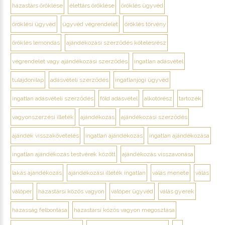
házastárs öröklése
élettárs öröklése
öröklés ügyvéd
öröklési ügyvéd
ügyvéd végrendelet
öröklés törvény
öröklés lemondás
ajándékozási szerződés kötelesrész
végrendelet vagy ajándékozási szerződés
ingatlan adásvétel
tulajdonilap
adásvételi szerződés
ingatlanjogi ügyvéd
ingatlan adásvételi szerződés
föld adásvétel
alkotórész
tartozék
vagyonszerzési illeték
ajándékozás
ajándékozási szerződés
ajándék visszakövetelés
ingatlan ajándékozás
ingatlan ajándékozása
ingatlan ajándékozás testvérek között
ajándékozás visszavonása
lakás ajándékozás
ajándékozási illeték ingatlan
válás menete
válás
válóper
házastársi közös vagyon
válóper ügyvéd
válás gyerek
házasság felbontása
házastársi közös vagyon megosztása