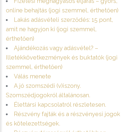
Fizetési meghagyásos eljárás – gyors,
online behajtás (jogi szemmel, érthetően)
Lakás adásvételi szerződés: 15 pont,
amit ne hagyjon ki (jogi szemmel,
érthetően)
Ajándékozás vagy adásvétel? –
Illetékkövetkezmények és buktatók (jogi
szemmel, érthetően)
Válás menete
A jó szomszédi (v)iszony.
Szomszédjogokról általánosan.
Élettársi kapcsolatról részletesen.
Részvény fajták és a részvényesi jogok
és kötelezettségek.