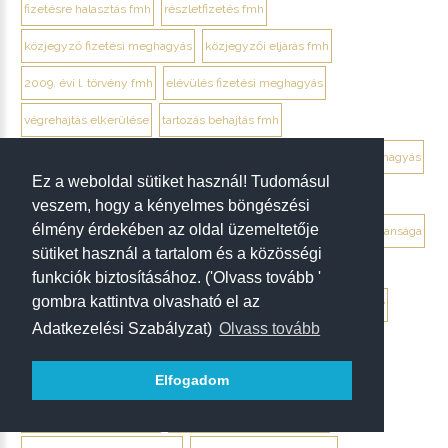
fizetésre halasztás fmh
részletfizetés fmh
közjegyző fizetési meghagyás
közjegyzői eljárás fmh
2009. évi l. törvény fmh
elévülés fizetési meghagyás
végrehajtás elkerülése
tartozás behajtás fmh
jogi személy ellentmondás elektronikusan
ügyvéd fizetési meghagyás
Ez a weboldal sütiket használ! Tudomásul
debrecen ügyvéd fizetési meghagyás
veszem, hogy a kényelmes böngészési
élmény érdekében az oldal üzemeltetője
végrendelet megtámadása mikor érdemes
végrendelet hatálytalansága
sütiket használ a tartalom és a közösségi
érvénytelenség megállapítása per
hagyatéki per végrendelet
funkciók biztosításához. ('Olvass tovább '
gombra kattintva olvasható el az
megtámadási nyilatkozat
megtámadás elévülése 5 év
ptk. 7:37
Adatkezelési Szabályzat)
Olvass tovább
beszámíthatóság végrendelet
tévedés megtévesztés fenyegetés végrendelet
Elfogadom
tisztességtelen befolyás
gépírásos végrendelet tanúk