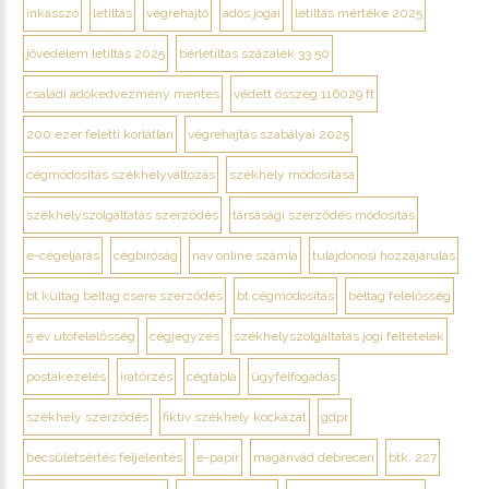
inkasszó
letiltás
végrehajtó
adós jogai
letiltás mértéke 2025
jövedelem letiltás 2025
bérletiltás százalék 33 50
családi adókedvezmény mentes
védett összeg 116029 ft
200 ezer feletti korlátlan
végrehajtás szabályai 2025
cégmódosítás székhelyváltozás
székhely módosítása
székhelyszolgáltatás szerződés
társasági szerződés módosítás
e-cégeljárás
cégbíróság
nav online számla
tulajdonosi hozzájárulás
bt kültag beltag csere szerződés
bt cégmódosítás
beltag felelősség
5 év utófelelősség
cégjegyzés
székhelyszolgáltatás jogi feltételek
postakezelés
iratőrzés
cégtábla
ügyfélfogadás
székhely szerződés
fiktív székhely kockázat
gdpr
becsületsértés feljelentés
e-papír
magánvád debrecen
btk. 227