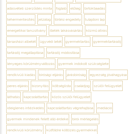
adásvételi szerződés minta
foglaló
előleg
birtokbaadás
tehermentesítés
jelzálog
törlési engedély
tulajdoni lap
energetikai tanúsítvány
illeték lakásvásárlás
közmű átírás
társasházi albetét
ügyvédi letét
gyermektartás
gyermektartásdíj
tartásdíj megállapítása
tartásdíj módosítása
lényeges körülményváltozás
gyermek indokolt szükséglete
rendkívüli kiadás
bírósági eljárás
járásbíróság
egyezség jóváhagyása
peres eljárás
bizonyítás
költséglista
családjog
szülői felügyelet
láthatás
kapcsolattartás
közös szülői felügyelet
ideiglenes intézkedés
kapcsolattartás végrehajtása
mediáció
gyermek mindenek felett álló érdeke
bírói mérlegelés
rendkívüli körülmény
külföldre költözés gyermekkel