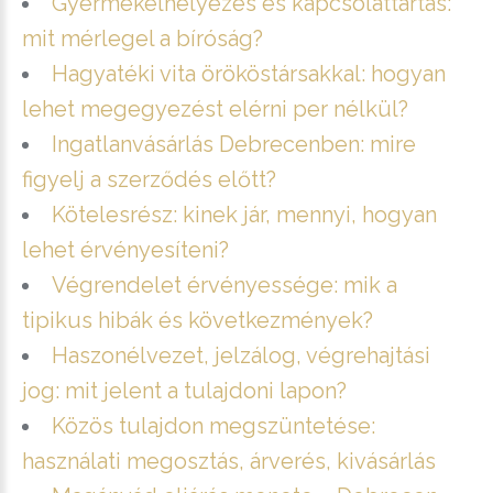
Gyermekelhelyezés és kapcsolattartás:
mit mérlegel a bíróság?
Hagyatéki vita örököstársakkal: hogyan
lehet megegyezést elérni per nélkül?
Ingatlanvásárlás Debrecenben: mire
figyelj a szerződés előtt?
Kötelesrész: kinek jár, mennyi, hogyan
lehet érvényesíteni?
Végrendelet érvényessége: mik a
tipikus hibák és következmények?
Haszonélvezet, jelzálog, végrehajtási
jog: mit jelent a tulajdoni lapon?
Közös tulajdon megszüntetése:
használati megosztás, árverés, kivásárlás