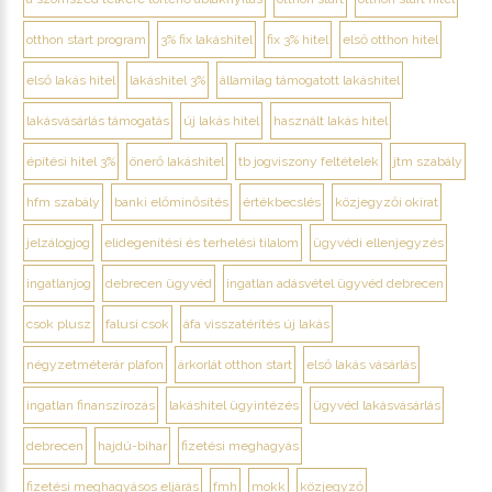
otthon start program
3% fix lakáshitel
fix 3% hitel
első otthon hitel
első lakás hitel
lakáshitel 3%
államilag támogatott lakáshitel
lakásvásárlás támogatás
új lakás hitel
használt lakás hitel
építési hitel 3%
önerő lakáshitel
tb jogviszony feltételek
jtm szabály
hfm szabály
banki előminősítés
értékbecslés
közjegyzői okirat
jelzálogjog
elidegenítési és terhelési tilalom
ügyvédi ellenjegyzés
ingatlanjog
debrecen ügyvéd
ingatlan adásvétel ügyvéd debrecen
csok plusz
falusi csok
áfa visszatérítés új lakás
négyzetméterár plafon
árkorlát otthon start
első lakás vásárlás
ingatlan finanszírozás
lakáshitel ügyintézés
ügyvéd lakásvásárlás
debrecen
hajdú-bihar
fizetési meghagyás
fizetési meghagyásos eljárás
fmh
mokk
közjegyző