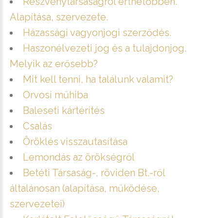
Részvénytársaságról érthetőbben.
Alapítása, szervezete.
Házassági vagyonjogi szerződés.
Haszonélvezeti jog és a tulajdonjog.
Melyik az erősebb?
Mit kell tenni, ha találunk valamit?
Orvosi műhiba
Baleseti kártérítés
Csalás
Öröklés visszautasítása
Lemondás az örökségről
Betéti Társaság-, röviden Bt.-ről
általánosan (alapítása, működése,
szervezetei)