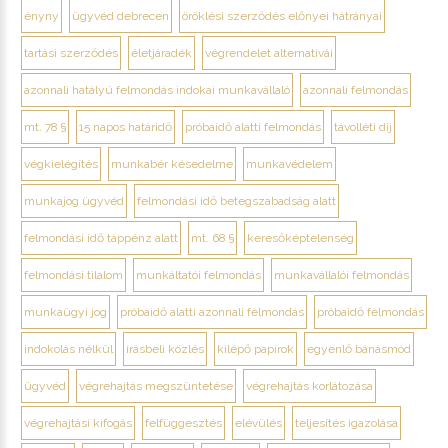
ényny
ügyvéd debrecen
öröklési szerződés előnyei hátrányai
tartási szerződés
életjáradék
végrendelet alternatívái
azonnali hatályú felmondás indokai munkavállaló
azonnali felmondás
mt. 78 §
15 napos határidő
próbaidő alatti felmondás
távolléti díj
végkielégítés
munkabér késedelme
munkavédelem
munkajog ügyvéd
felmondási idő betegszabadság alatt
felmondási idő táppénz alatt
mt. 68 §
keresőképtelenség
felmondási tilalom
munkáltatói felmondás
munkavállalói felmondás
munkaügyi jog
próbaidő alatti azonnali felmondás
próbaidő felmondás
indokolás nélkül
írásbeli közlés
kilépő papírok
egyenlő bánásmód
ügyvéd
végrehajtás megszüntetése
végrehajtás korlátozása
végrehajtási kifogás
felfüggesztés
elévülés
teljesítés igazolása