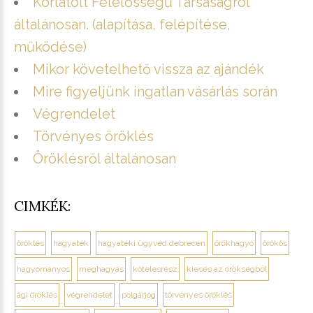
Korlátolt Felelősségű Társaságról
általánosan. (alapítása, felépítése,
működése)
Mikor követelhető vissza az ajándék
Mire figyeljünk ingatlan vásárlás során
Végrendelet
Törvényes öröklés
Öröklésről általánosan
CIMKÉK:
öröklés
hagyaték
hagyatéki ügyvéd debrecen
örökhagyó
örökös
hagyományos
meghagyás
kötelesrész
kiesés az örökségből
ági öröklés
végrendelet
polgárjog
törvényes öröklés