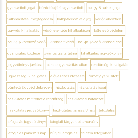
gyanúsított jogai
büntetőeljárás gyanúsított
be. 39. § terhelt jogai
vallomástétel megtagadása
hallgatáshoz való jog
védő választása
ügyvéd kihallgatás
védő jelenléte kihallgatáson
kötelező védelem
be. 44. § kötelező védő
kirendelt védő
be. 46. § védő kirendelése
gyanúsítás közlése
gyanúsítás tartalma
kihallgatás jegyzőkönyv
jegyzőkönyv javítása
panasz gyanúsítás ellen
rendőrségi kihallgatás
ügyészségi kihallgatás
elővezetés idézésre
őrizet gyanúsított
büntető ügyvéd debrecen
házkutatás
házkutatás jogai
házkutatás mit tehet a rendőrség
házkutatási határozat
házkutatás jegyzőkönyv
házkutatás panasz 8 nap
lefoglalás
lefoglalás jegyzőkönyv
lefoglalt tárgyak elismervény
lefoglalás panasz 8 nap
bűnjel lefoglalás
telefon lefoglalása