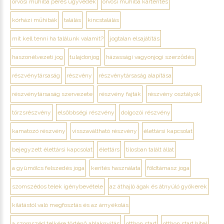
orvosi műhiba peres ügyvédek
orvosi muhiba kártérítes
kórházi műhibák
találás
kincstalálás
mit kell tenni ha találunk valamit?
jogtalan elsajátítás
haszonélvezeti jog
tulajdonjog
házassági vagyonjogi szerződés
részvénytársaság
részvény
részvénytársaság alapítása
részvénytársaság szervezete
részvény fajták
részvény osztályok
törzsrészvény
elsőbbségi részvény
dolgozói részvény
kamatozó részvény
visszaváltható részvény
élettársi kapcsolat
bejegyzett élettársi kapcsolat
élettárs
tilosban talált állat
a gyümölcs felszedés joga
kerítés használata
földtámasz joga
szomszédos telek igénybevétele
az áthajló ágak és átnyúló gyökerek
kilátástól való megfosztás és az árnyékolás
a szomszéd telkére történő ablaknyitás
otthon start
otthon start hitel