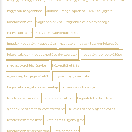
hagyaték megosztása
örökösök megállapodása
öröklési jogvita
kötelesrész vita
végrendelet vita
végrendelet érvényessége
hagyatéki leltár
hagyatéki vagyonértékelés
ingatlan hagyaték megosztása
hagyatéki ingatlan tulajdonközösség
közös tulajdon megszüntetése öröklés után
hagyatéki per elkerülése
mediáció öröklési ügyben
közvetítői eljárás
egyezség közjegyző előtt
ügyvéd hagyatéki vita
hagyatéki megállapodás mintája
kötelesrész kinek jár
kötelesrész mértéke
kötelesrész alapja
hagyaték tiszta értéke
ajándék beszámítása kötelesrészbe
10 éves szabály ajándékozás
kötelesrész elévülése
kötelesrészi igény 5 év
kötelesrész érvényesítése
kötelesrész per