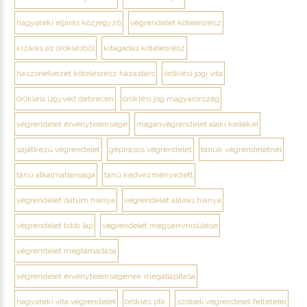
hagyatéki eljárás közjegyző
végrendelet kötelesrész
kizárás az öröklésből
kitagadás kötelesrész
haszonélvezet kötelesrész házastárs
öröklési jogi vita
öröklési ügyvéd debrecen
öröklési jog magyarország
végrendelet érvénytelensége
magánvégrendelet alaki kellékei
sajátkezű végrendelet
gépírásos végrendelet
tanúk végrendeletnél
tanú alkalmatlansága
tanú kedvezményezett
végrendelet dátum hiánya
végrendelet aláírás hiánya
végrendelet több lap
végrendelet megsemmisülése
végrendelet megtámadása
végrendelet érvénytelenségének megállapítása
hagyatéki vita végrendelet
öröklés ptk.
szóbeli végrendelet feltételei