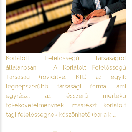
Korlátolt Felelősségű Társaságról
általánosan A Korlátolt Felelősségű
Társaság (rövidítve: Kft.) az egyik
legnépszerűbb társasági forma, ami
egyrészt az ésszerű mértékű
tőkekövetelménynek, másrészt korlátolt
tagi felelősségnek köszönhető (bár a k ...