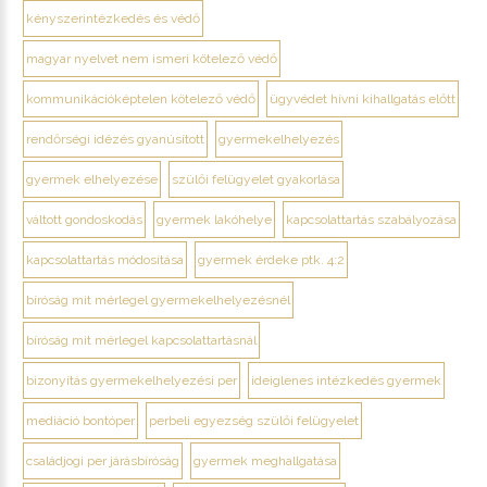
kényszerintézkedés és védő
magyar nyelvet nem ismeri kötelező védő
kommunikációképtelen kötelező védő
ügyvédet hívni kihallgatás előtt
rendőrségi idézés gyanúsított
gyermekelhelyezés
gyermek elhelyezése
szülői felügyelet gyakorlása
váltott gondoskodás
gyermek lakóhelye
kapcsolattartás szabályozása
kapcsolattartás módosítása
gyermek érdeke ptk. 4:2
bíróság mit mérlegel gyermekelhelyezésnél
bíróság mit mérlegel kapcsolattartásnál
bizonyítás gyermekelhelyezési per
ideiglenes intézkedés gyermek
mediáció bontóper
perbeli egyezség szülői felügyelet
családjogi per járásbíróság
gyermek meghallgatása