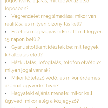
jogosítvány, eljárás, mit tegyél az első
lépésben?
Végrendelet megtámadása: mikor van
realitása és milyen bizonyítás kell?
Fizetési meghagyás érkezett: mit tegyen
15 napon belül?
Gyanúsítottként idéztek be: mit tegyek
kihallgatás előtt?
Házkutatás, lefoglalás, telefon elvétele:
milyen jogai vannak?
Mikor kötelező védő, és mikor érdemes
azonnal ügyvédet hívni?
Hagyatéki eljárás menete: mikor kell
ügyvéd, mikor elég a közjegyző?