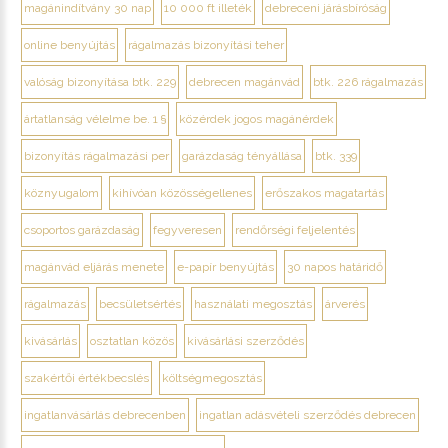
magánindítvány 30 nap
10 000 ft illeték
debreceni járásbíróság
online benyújtás
rágalmazás bizonyítási teher
valóság bizonyítása btk. 229
debrecen magánvád
btk. 226 rágalmazás
ártatlanság vélelme be. 1 §
közérdek jogos magánérdek
bizonyítás rágalmazási per
garázdaság tényállása
btk. 339
köznyugalom
kihívóan közösségellenes
erőszakos magatartás
csoportos garázdaság
fegyveresen
rendőrségi feljelentés
magánvád eljárás menete
e-papír benyújtás
30 napos határidő
rágalmazás
becsületsértés
használati megosztás
árverés
kivásárlás
osztatlan közös
kivásárlási szerződés
szakértői értékbecslés
költségmegosztás
ingatlanvásárlás debrecenben
ingatlan adásvételi szerződés debrecen