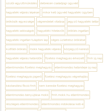
szülői együttműködés
debrecen családjogi ügyvéd
hagyatéki eljárás lépései
mikor kell ügyvéd hagyatéki ügyben
örökösök egyezsége
végrendelet vitatása
jegyző hagyatéki leltár
hagyatéki adósságok
hagyatéki hitelezők
öröklés ingatlan
hagyatéki ingatlan tulajdoni lap
céges üzletrész öröklése
külföldi öröklés
mokk hagyatéki eljárás
közjegyző kereső
hagyatéki eljárás határidők
fizetési meghagyás érkezett
fmh 15 nap
ellentmondás fizetési meghagyás
ellentmondás határideje 15 nap
fizetési meghagyás jogerő
fizetési meghagyás végrehajtás
kézbesítési fikció fmh
nem kereste fizetési meghagyás
ellentmondás benyújtása mokk
fmh.mokk.hu ellentmondás
részleges ellentmondás
ellentmondás indokolása kell-e