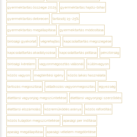
gyermektartás összege 2025
gyermektartás hajdú-bihar
gyermektartás debrecen
tartásdíj 15–25%
gyermektartás megállapítása
gyermektartás módosítása
bírósági gyakorlat
végrehajtás
kapcsolattartás megszegése
kapcsolattartás akadályozása
kapcsolattartás pótlása
pénzbírság
bírósági kérelem
vagyonmegosztás válásnál
különvagyon
közös vagyon
megtérítési igény
közös lakás használata
tartozás megosztása
vállalkozás vagyonmegosztás
egyezség
élettársi vagyonjog megszüntetése
élettársi vagyonjogi szerződés
élettársi elszámolás
közreműködés aránya
közös ráfordítás
közös tulajdon megszüntetése
apasági per indítása
apaság megállapítása
apasági vélelem megdöntése