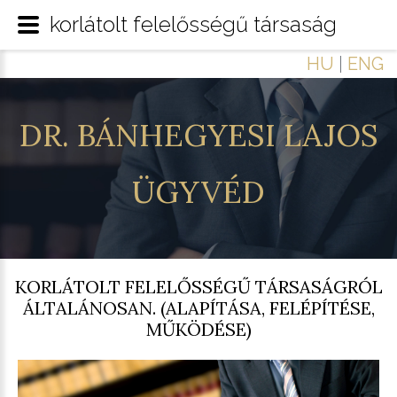
korlátolt felelősségű társaság
HU
|
ENG
DR.
BÁNHEGYESI
LAJOS
ÜGYVÉD
KORLÁTOLT FELELŐSSÉGŰ TÁRSASÁGRÓL
ÁLTALÁNOSAN. (ALAPÍTÁSA, FELÉPÍTÉSE,
MŰKÖDÉSE)