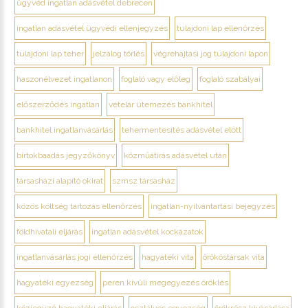
ügyvéd ingatlan adásvétel debrecen
ingatlan adásvétel ügyvédi ellenjegyzés
tulajdoni lap ellenőrzés
tulajdoni lap teher
jelzálog törlés
végrehajtási jog tulajdoni lapon
haszonélvezet ingatlanon
foglaló vagy előleg
foglaló szabályai
előszerződés ingatlan
vételár ütemezés bankhitel
bankhitel ingatlanvásárlás
tehermentesítés adásvétel előtt
birtokbaadás jegyzőkönyv
közműátírás adásvétel után
társasházi alapító okirat
szmsz társasház
közös költség tartozás ellenőrzés
ingatlan-nyilvántartási bejegyzés
földhivatali eljárás
ingatlan adásvétel kockázatok
ingatlanvásárlás jogi ellenőrzés
hagyatéki vita
örököstársak vita
hagyatéki egyezség
peren kívüli megegyezés öröklés
közjegyző hagyatéki eljárás
osztályos egyezség
örökrész kivásárlása