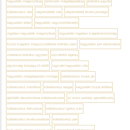
hagyaték megosztása
örökösök megállapodása
öröklési jogvita
kötelesrész vita
végrendelet vita
végrendelet érvényessége
hagyatéki leltár
hagyatéki vagyonértékelés
ingatlan hagyaték megosztása
hagyatéki ingatlan tulajdonközösség
közös tulajdon megszüntetése öröklés után
hagyatéki per elkerülése
mediáció öröklési ügyben
közvetítői eljárás
egyezség közjegyző előtt
ügyvéd hagyatéki vita
hagyatéki megállapodás mintája
kötelesrész kinek jár
kötelesrész mértéke
kötelesrész alapja
hagyaték tiszta értéke
ajándék beszámítása kötelesrészbe
10 éves szabály ajándékozás
kötelesrész elévülése
kötelesrészi igény 5 év
kötelesrész érvényesítése
kötelesrész per
hagyatéki eljárás közjegyző
végrendelet kötelesrész