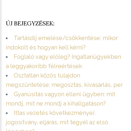
ÚJ BEJEGYZÉSEK:
Tartásdíj emelése/csökkentése: mikor
indokolt és hogyan kell kérni?
Foglaló vagy előleg? Ingatlanügyekben
a leggyakoribb félreértések
Osztatlan közös tulajdon
megszüntetése: megosztás, kivásárlás, per
Gyanúsítás vagyon elleni ügyben: mit
mondj, mit ne mondj a kihallgatáson?
Ittas vezetés következményei:
jogosítvány, eljárás, mit tegyél az első