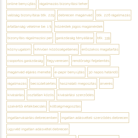
online benyújtás
rágalmazás bizonyítási teher
valóság bizonyítása btk. 229
debrecen magánvád
btk. 226 rágalmazás
ártatlanság vélelme be. 1 §
közérdek jogos magánérdek
bizonyítás rágalmazási per
garázdaság tényállása
btk. 339
köznyugalom
kihívóan közösségellenes
erőszakos magatartás
csoportos garázdaság
fegyveresen
rendőrségi feljelentés
magánvád eljárás menete
e-papír benyújtás
30 napos határidő
rágalmazás
becsületsértés
használati megosztás
árverés
kivásárlás
osztatlan közös
kivásárlási szerződés
szakértői értékbecslés
költségmegosztás
ingatlanvásárlás debrecenben
ingatlan adásvételi szerződés debrecen
ügyvéd ingatlan adásvétel debrecen