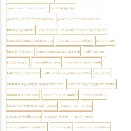
gyermektartás debrecen
tartásdíj 15–25%
gyermektartás megállapítása
gyermektartás módosítása
bírósági gyakorlat
végrehajtás
kapcsolattartás megszegése
kapcsolattartás akadályozása
kapcsolattartás pótlása
pénzbírság
bírósági kérelem
vagyonmegosztás válásnál
különvagyon
közös vagyon
megtérítési igény
közös lakás használata
tartozás megosztása
vállalkozás vagyonmegosztás
egyezség
élettársi vagyonjog megszüntetése
élettársi vagyonjogi szerződés
élettársi elszámolás
közreműködés aránya
közös ráfordítás
közös tulajdon megszüntetése
apasági per indítása
apaság megállapítása
apasági vélelem megdöntése
apai elismerő nyilatkozat
dns-vizsgálat
szakértő kirendelése