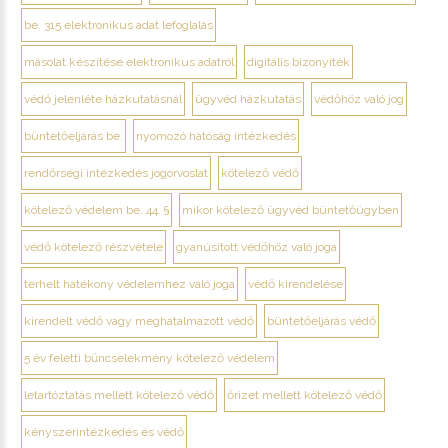
be. 315 elektronikus adat lefoglalás
másolat készítése elektronikus adatról
digitális bizonyíték
védő jelenléte házkutatásnál
ügyvéd házkutatás
védőhöz való jog
büntetőeljárás be.
nyomozó hatóság intézkedés
rendőrségi intézkedés jogorvoslat
kötelező védő
kötelező védelem be. 44. §
mikor kötelező ügyvéd büntetőügyben
védő kötelező részvétele
gyanúsított védőhöz való joga
terhelt hatékony védelemhez való joga
védő kirendelése
kirendelt védő vagy meghatalmazott védő
büntetőeljárás védő
5 év feletti bűncselekmény kötelező védelem
letartóztatás mellett kötelező védő
őrizet mellett kötelező védő
kényszerintézkedés és védő