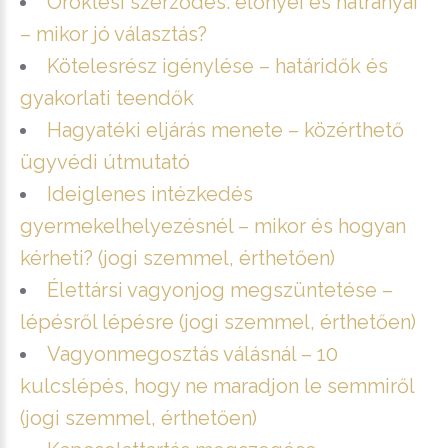
Öröklési szerződés: előnyei és hátrányai
– mikor jó választás?
Kötelesrész igénylése – határidők és
gyakorlati teendők
Hagyatéki eljárás menete – közérthető
ügyvédi útmutató
Ideiglenes intézkedés
gyermekelhelyezésnél – mikor és hogyan
kérheti? (jogi szemmel, érthetően)
Élettársi vagyonjog megszüntetése –
lépésről lépésre (jogi szemmel, érthetően)
Vagyonmegosztás válásnál – 10
kulcslépés, hogy ne maradjon le semmiről
(jogi szemmel, érthetően)