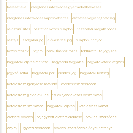
keresetlevél
ideiglenes intézkedés gyermekelhelyezés
ideiglenes intézkedés kapcsolattartás
előzetes végrehajthatóság
valószínűsítés
osztatlan közös tulajdon
használati megállapodás
vázrajz
szolgalmi jog
elővásárlási jog
tulajdoni hányad
közös részek
bejáró
banki finanszírozás
földhivatali feljegyzés
hagyatéki eljárás menete
hagyatéki tárgyalás
hagyatékátadó végzés
jegyzői leltár
hagyatéki per
öröklési jog
hagyatéki költség
kötelesrész igénylése határidő
kötelesrész debrecen
kötelesrész 5 év elévülés
10 év ajándékozás beszámítás
kötelesrész számítása
hagyatéki eljárás
kötelesrész kamat
élettársi öröklés
bejegyzett élettárs öröklése
öröklési szerződés
ényny
ügyvéd debrecen
öröklési szerződés előnyei hátrányai