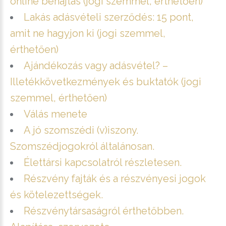
online behajtás (jogi szemmel, érthetően)
Lakás adásvételi szerződés: 15 pont,
amit ne hagyjon ki (jogi szemmel,
érthetően)
Ajándékozás vagy adásvétel? –
Illetékkövetkezmények és buktatók (jogi
szemmel, érthetően)
Válás menete
A jó szomszédi (v)iszony.
Szomszédjogokról általánosan.
Élettársi kapcsolatról részletesen.
Részvény fajták és a részvényesi jogok
és kötelezettségek.
Részvénytársaságról érthetőbben.