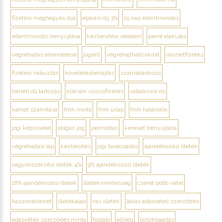
fizetési meghagyás díja
eljárási díj 3%
15 nap ellentmondás
ellentmondás benyújtása
kézbesítési vélelem
perré alakulás
végrehajtás elrendelése
jogerő
végrehajtható okirat
részletfizetés
fizetési halasztás
követelésbehajtás
számlatartozás
bérleti díj tartozás
kölcsön visszafizetés
vállalkozói díj
kamat számítása
fmh minta
fmh űrlap
fmh határidők
jogi képviselet
polgári jog
perindítás
kereset benyújtása
végrehajtási lap
kézbesítés
jogi tanácsadás
ajándékozási illeték
vagyonszerzési illeték 4%
9% ajándékozási illeték
18% ajándékozási illeték
illetékmentesség
cserét pótló vétel
haszonélvezet
illetékalap
nav illeték
lakás adásvételi szerződés
adásvételi szerződés minta
foglaló
előleg
birtokbaadás