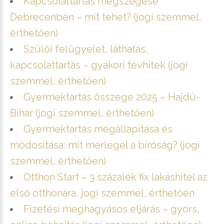
Kapcsolattartás megszegése
Debrecenben – mit tehet? (jogi szemmel,
érthetően)
Szülői felügyelet, láthatás,
kapcsolattartás – gyakori tévhitek (jogi
szemmel, érthetően)
Gyermektartás összege 2025 – Hajdú-
Bihar (jogi szemmel, érthetően)
Gyermektartás megállapítása és
módosítása: mit mérlegel a bíróság? (jogi
szemmel, érthetően)
Otthon Start – 3 százalék fix lakáshitel az
első otthonára, jogi szemmel, érthetően
Fizetési meghagyásos eljárás – gyors,