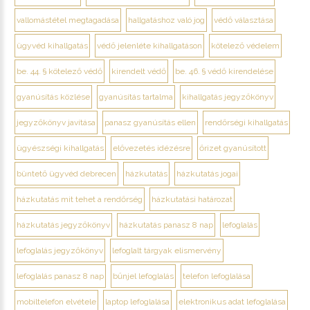
vallomástétel megtagadása
hallgatáshoz való jog
védő választása
ügyvéd kihallgatás
védő jelenléte kihallgatáson
kötelező védelem
be. 44. § kötelező védő
kirendelt védő
be. 46. § védő kirendelése
gyanúsítás közlése
gyanúsítás tartalma
kihallgatás jegyzőkönyv
jegyzőkönyv javítása
panasz gyanúsítás ellen
rendőrségi kihallgatás
ügyészségi kihallgatás
elővezetés idézésre
őrizet gyanúsított
büntető ügyvéd debrecen
házkutatás
házkutatás jogai
házkutatás mit tehet a rendőrség
házkutatási határozat
házkutatás jegyzőkönyv
házkutatás panasz 8 nap
lefoglalás
lefoglalás jegyzőkönyv
lefoglalt tárgyak elismervény
lefoglalás panasz 8 nap
bűnjel lefoglalás
telefon lefoglalása
mobiltelefon elvétele
laptop lefoglalása
elektronikus adat lefoglalása