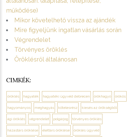
általánosan. (alapítása, felépítése,
működése)
Mikor követelhető vissza az ajándék
Mire figyeljünk ingatlan vásárlás során
Végrendelet
Törvényes öröklés
Öröklésről általánosan
CIMKÉK:
öröklés
hagyaték
hagyatéki ügyvéd debrecen
örökhagyó
örökös
hagyományos
meghagyás
kötelesrész
kiesés az örökségből
ági öröklés
végrendelet
polgárjog
törvényes öröklés
házastárs öröklése
élettárs öröklése
öröklés ügyvéd