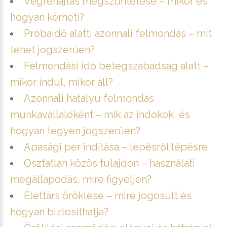
Végrehajtás megszüntetése – mikor és
hogyan kérheti?
Próbaidő alatti azonnali felmondás – mit
tehet jogszerűen?
Felmondási idő betegszabadság alatt –
mikor indul, mikor áll?
Azonnali hatályú felmondás
munkavállalóként – mik az indokok, és
hogyan tegyen jogszerűen?
Apasági per indítása – lépésről lépésre
Osztatlan közös tulajdon – használati
megállapodás, mire figyeljen?
Élettárs öröklése – mire jogosult és
hogyan biztosíthatja?