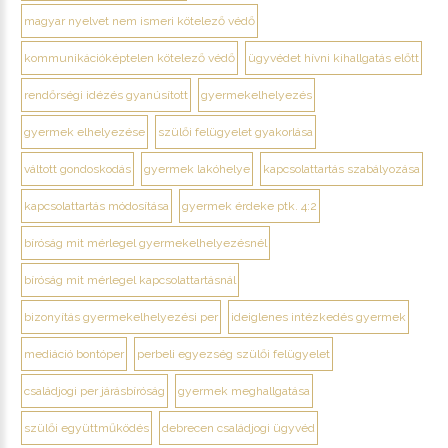
magyar nyelvet nem ismeri kötelező védő
kommunikációképtelen kötelező védő
ügyvédet hívni kihallgatás előtt
rendőrségi idézés gyanúsított
gyermekelhelyezés
gyermek elhelyezése
szülői felügyelet gyakorlása
váltott gondoskodás
gyermek lakóhelye
kapcsolattartás szabályozása
kapcsolattartás módosítása
gyermek érdeke ptk. 4:2
bíróság mit mérlegel gyermekelhelyezésnél
bíróság mit mérlegel kapcsolattartásnál
bizonyítás gyermekelhelyezési per
ideiglenes intézkedés gyermek
mediáció bontóper
perbeli egyezség szülői felügyelet
családjogi per járásbíróság
gyermek meghallgatása
szülői együttműködés
debrecen családjogi ügyvéd