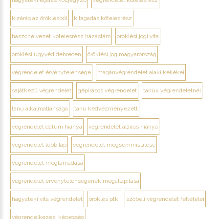
kizárás az öröklésből
kitagadás kötelesrész
haszonélvezet kötelesrész házastárs
öröklési jogi vita
öröklési ügyvéd debrecen
öröklési jog magyarország
végrendelet érvénytelensége
magánvégrendelet alaki kellékei
sajátkezű végrendelet
gépírásos végrendelet
tanúk végrendeletnél
tanú alkalmatlansága
tanú kedvezményezett
végrendelet dátum hiánya
végrendelet aláírás hiánya
végrendelet több lap
végrendelet megsemmisülése
végrendelet megtámadása
végrendelet érvénytelenségének megállapítása
hagyatéki vita végrendelet
öröklés ptk.
szóbeli végrendelet feltételei
végrendelkezési képesség