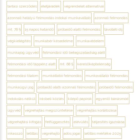
tartási szerződés
életjáradék
végrendelet alternatívái
azonnali hatályú felmondás indokai munkavállaló
azonnali felmondás
mt. 78 §
15 napos határidő
próbaidő alatti felmondás
távolléti díj
végkielégítés
munkabér késedelme
munkavédelem
munkajog ügyvéd
felmondási idő betegszabadság alatt
felmondási idő táppénz alatt
mt. 68 §
keresőképtelenség
felmondási tilalom
munkáltatói felmondás
munkavállalói felmondás
munkaügyi jog
próbaidő alatti azonnali felmondás
próbaidő felmondás
indokolás nélkül
írásbeli közlés
kilépő papírok
egyenlő bánásmód
ügyvéd
végrehajtás megszüntetése
végrehajtás korlátozása
végrehajtási kifogás
felfüggesztés
elévülés
teljesítés igazolása
inkasszó
letiltás
végrehajtó
adós jogai
letiltás mértéke 2025