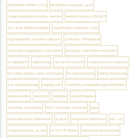
jövedelem letiltás 2025
bérletiltás százalék 33 50
családi adókedvezmény mentes
védett összeg 116029 ft
200 ezer feletti korlátlan
végrehajtás szabályai 2025
cégmódosítás székhelyváltozás
székhely módosítása
székhelyszolgáltatás szerződés
társasági szerződés módosítás
e-cégeljárás
cégbíróság
nav online számla
tulajdonosi hozzájárulás
bt kültag beltag csere szerződés
bt cégmódosítás
beltag felelősség
5 év utófelelősség
cégjegyzés
székhelyszolgáltatás jogi feltételek
postakezelés
iratőrzés
cégtábla
ügyfélfogadás
székhely szerződés
fiktív székhely kockázat
gdpr
becsületsértés feljelentés
e-papír
magánvád debrecen
btk. 227
magánindítvány 30 nap
10 000 ft illeték
debreceni járásbíróság