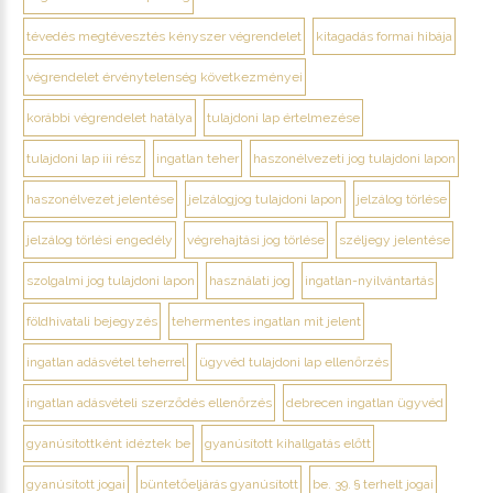
tévedés megtévesztés kényszer végrendelet
kitagadás formai hibája
végrendelet érvénytelenség következményei
korábbi végrendelet hatálya
tulajdoni lap értelmezése
tulajdoni lap iii rész
ingatlan teher
haszonélvezeti jog tulajdoni lapon
haszonélvezet jelentése
jelzálogjog tulajdoni lapon
jelzálog törlése
jelzálog törlési engedély
végrehajtási jog törlése
széljegy jelentése
szolgalmi jog tulajdoni lapon
használati jog
ingatlan-nyilvántartás
földhivatali bejegyzés
tehermentes ingatlan mit jelent
ingatlan adásvétel teherrel
ügyvéd tulajdoni lap ellenőrzés
ingatlan adásvételi szerződés ellenőrzés
debrecen ingatlan ügyvéd
gyanúsítottként idéztek be
gyanúsított kihallgatás előtt
gyanúsított jogai
büntetőeljárás gyanúsított
be. 39. § terhelt jogai