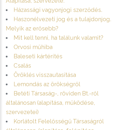
Alapítása, szervezete.
Házassági vagyonjogi szerződés.
Haszonélvezeti jog és a tulajdonjog.
Melyik az erősebb?
Mit kell tenni, ha találunk valamit?
Orvosi műhiba
Baleseti kártérítés
Csalás
Öröklés visszautasítása
Lemondás az örökségről
Betéti Társaság-, röviden Bt.-ről
általánosan (alapítása, működése,
szervezetei)
Korlátolt Felelősségű Társaságról