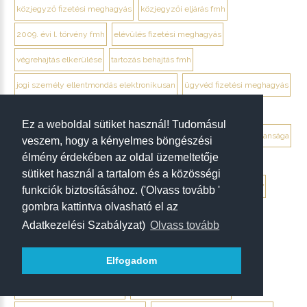
közjegyző fizetési meghagyás
közjegyzői eljárás fmh
2009. évi l. törvény fmh
elévülés fizetési meghagyás
végrehajtás elkerülése
tartozás behajtás fmh
jogi személy ellentmondás elektronikusan
ügyvéd fizetési meghagyás
debrecen ügyvéd fizetési meghagyás
Ez a weboldal sütiket használ! Tudomásul
végrendelet megtámadása mikor érdemes
végrendelet hatálytalansága
veszem, hogy a kényelmes böngészési
élmény érdekében az oldal üzemeltetője
érvénytelenség megállapítása per
hagyatéki per végrendelet
sütiket használ a tartalom és a közösségi
megtámadási nyilatkozat
megtámadás elévülése 5 év
ptk. 7:37
funkciók biztosításához. ('Olvass tovább '
gombra kattintva olvasható el az
beszámíthatóság végrendelet
Adatkezelési Szabályzat)
Olvass tovább
tévedés megtévesztés fenyegetés végrendelet
Elfogadom
tisztességtelen befolyás
gépírásos végrendelet tanúk
keltezés hiánya végrendelet
aláírás hiánya végrendelet