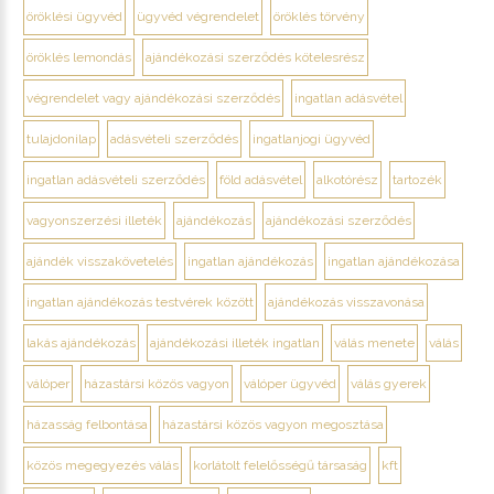
öröklési ügyvéd
ügyvéd végrendelet
öröklés törvény
öröklés lemondás
ajándékozási szerződés kötelesrész
végrendelet vagy ajándékozási szerződés
ingatlan adásvétel
tulajdonilap
adásvételi szerződés
ingatlanjogi ügyvéd
ingatlan adásvételi szerződés
föld adásvétel
alkotórész
tartozék
vagyonszerzési illeték
ajándékozás
ajándékozási szerződés
ajándék visszakövetelés
ingatlan ajándékozás
ingatlan ajándékozása
ingatlan ajándékozás testvérek között
ajándékozás visszavonása
lakás ajándékozás
ajándékozási illeték ingatlan
válás menete
válás
válóper
házastársi közös vagyon
válóper ügyvéd
válás gyerek
házasság felbontása
házastársi közös vagyon megosztása
közös megegyezés válás
korlátolt felelősségű társaság
kft