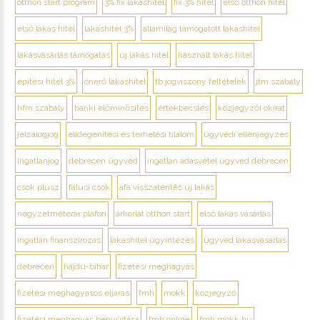
otthon start program
3% fix lakáshitel
fix 3% hitel
első otthon hitel
első lakás hitel
lakáshitel 3%
államilag támogatott lakáshitel
lakásvásárlás támogatás
új lakás hitel
használt lakás hitel
építési hitel 3%
önerő lakáshitel
tb jogviszony feltételek
jtm szabály
hfm szabály
banki előminősítés
értékbecslés
közjegyzői okirat
jelzálogjog
elidegenítési és terhelési tilalom
ügyvédi ellenjegyzés
ingatlanjog
debrecen ügyvéd
ingatlan adásvétel ügyvéd debrecen
csok plusz
falusi csok
áfa visszatérítés új lakás
négyzetméterár plafon
árkorlát otthon start
első lakás vásárlás
ingatlan finanszírozás
lakáshitel ügyintézés
ügyvéd lakásvásárlás
debrecen
hajdú-bihar
fizetési meghagyás
fizetési meghagyásos eljárás
fmh
mokk
közjegyző
fizetési meghagyás benyújtása
fmh online
fmh.mokk.hu