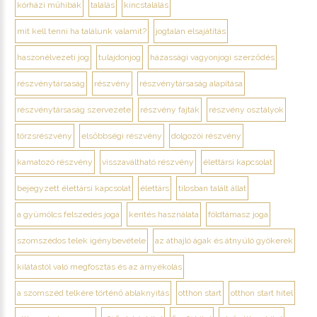
kórházi műhibák
találás
kincstalálás
mit kell tenni ha találunk valamit?
jogtalan elsajátítás
haszonélvezeti jog
tulajdonjog
házassági vagyonjogi szerződés
részvénytársaság
részvény
részvénytársaság alapítása
részvénytársaság szervezete
részvény fajták
részvény osztályok
törzsrészvény
elsőbbségi részvény
dolgozói részvény
kamatozó részvény
visszaváltható részvény
élettársi kapcsolat
bejegyzett élettársi kapcsolat
élettárs
tilosban talált állat
a gyümölcs felszedés joga
kerítés használata
földtámasz joga
szomszédos telek igénybevétele
az áthajló ágak és átnyúló gyökerek
kilátástól való megfosztás és az árnyékolás
a szomszéd telkére történő ablaknyitás
otthon start
otthon start hitel