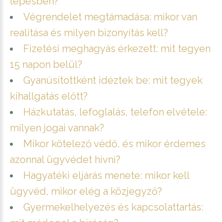
lépésben?
Végrendelet megtámadása: mikor van
realitása és milyen bizonyítás kell?
Fizetési meghagyás érkezett: mit tegyen
15 napon belül?
Gyanúsítottként idéztek be: mit tegyek
kihallgatás előtt?
Házkutatás, lefoglalás, telefon elvétele:
milyen jogai vannak?
Mikor kötelező védő, és mikor érdemes
azonnal ügyvédet hívni?
Hagyatéki eljárás menete: mikor kell
ügyvéd, mikor elég a közjegyző?
Gyermekelhelyezés és kapcsolattartás: