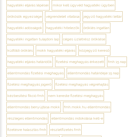
hagyatéki eljárás lépései
mikor kell ügyvéd hagyatéki ügyben
örökösök egyezsége
végrendelet vitatása
jegyző hagyatéki leltár
hagyatéki adósságok
hagyatéki hitelezők
öröklés ingatlan
hagyatéki ingatlan tulajdoni lap
céges üzletrész öröklése
külföldi öröklés
mokk hagyatéki eljárás
közjegyző kereső
hagyatéki eljárás határidők
fizetési meghagyás érkezett
fmh 15 nap
ellentmondás fizetési meghagyás
ellentmondás határideje 15 nap
fizetési meghagyás jogerő
fizetési meghagyás végrehajtás
kézbesítési fikció fmh
nem kereste fizetési meghagyás
ellentmondás benyújtása mokk
fmh.mokk.hu ellentmondás
részleges ellentmondás
ellentmondás indokolása kell-e
fizetésre halasztás fmh
részletfizetés fmh