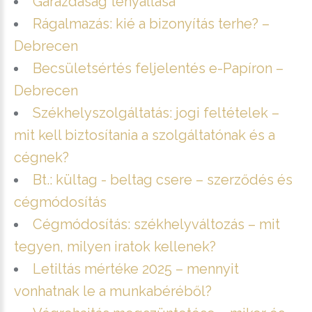
Garázdaság tényállása
Rágalmazás: kié a bizonyítás terhe? –
Debrecen
Becsületsértés feljelentés e-Papíron –
Debrecen
Székhelyszolgáltatás: jogi feltételek –
mit kell biztosítania a szolgáltatónak és a
cégnek?
Bt.: kültag - beltag csere – szerződés és
cégmódosítás
Cégmódosítás: székhelyváltozás – mit
tegyen, milyen iratok kellenek?
Letiltás mértéke 2025 – mennyit
vonhatnak le a munkabéréből?