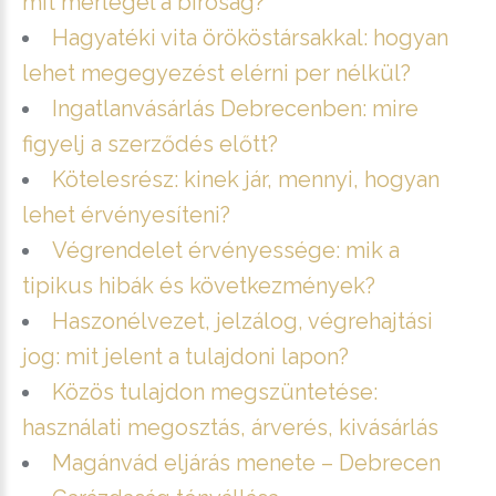
mit mérlegel a bíróság?
Hagyatéki vita örököstársakkal: hogyan
lehet megegyezést elérni per nélkül?
Ingatlanvásárlás Debrecenben: mire
figyelj a szerződés előtt?
Kötelesrész: kinek jár, mennyi, hogyan
lehet érvényesíteni?
Végrendelet érvényessége: mik a
tipikus hibák és következmények?
Haszonélvezet, jelzálog, végrehajtási
jog: mit jelent a tulajdoni lapon?
Közös tulajdon megszüntetése:
használati megosztás, árverés, kivásárlás
Magánvád eljárás menete – Debrecen