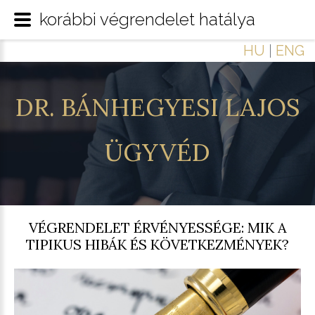
korábbi végrendelet hatálya
HU
|
ENG
DR.
BÁNHEGYESI
LAJOS
ÜGYVÉD
VÉGRENDELET ÉRVÉNYESSÉGE: MIK A
TIPIKUS HIBÁK ÉS KÖVETKEZMÉNYEK?