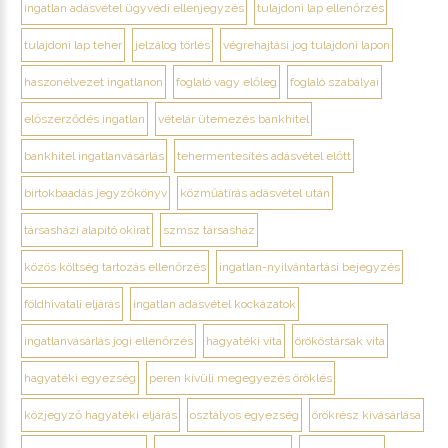
ingatlan adásvétel ügyvédi ellenjegyzés
tulajdoni lap ellenőrzés
tulajdoni lap teher
jelzálog törlés
végrehajtási jog tulajdoni lapon
haszonélvezet ingatlanon
foglaló vagy előleg
foglaló szabályai
előszerződés ingatlan
vételár ütemezés bankhitel
bankhitel ingatlanvásárlás
tehermentesítés adásvétel előtt
birtokbaadás jegyzőkönyv
közműátírás adásvétel után
társasházi alapító okirat
szmsz társasház
közös költség tartozás ellenőrzés
ingatlan-nyilvántartási bejegyzés
földhivatali eljárás
ingatlan adásvétel kockázatok
ingatlanvásárlás jogi ellenőrzés
hagyatéki vita
örököstársak vita
hagyatéki egyezség
peren kívüli megegyezés öröklés
közjegyző hagyatéki eljárás
osztályos egyezség
örökrész kivásárlása