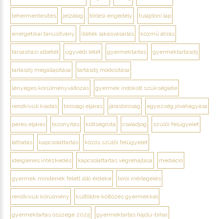
tehermentesítés
jelzálog
törlési engedély
tulajdoni lap
energetikai tanúsítvány
illeték lakásvásárlás
közmű átírás
társasházi albetét
ügyvédi letét
gyermektartás
gyermektartásdíj
tartásdíj megállapítása
tartásdíj módosítása
lényeges körülményváltozás
gyermek indokolt szükséglete
rendkívüli kiadás
bírósági eljárás
járásbíróság
egyezség jóváhagyása
peres eljárás
bizonyítás
költséglista
családjog
szülői felügyelet
láthatás
kapcsolattartás
közös szülői felügyelet
ideiglenes intézkedés
kapcsolattartás végrehajtása
mediáció
gyermek mindenek felett álló érdeke
bírói mérlegelés
rendkívüli körülmény
külföldre költözés gyermekkel
gyermektartás összege 2025
gyermektartás hajdú-bihar