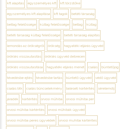
kft alapítás
egyszemélyes kft
kft törzstőke
egyszemélyes kft alapítása
kft tagok
betéti társaság
beltag felelőssége
kültag felelőssége
beltag
kültag
betéti társaság kültag felelőssége
betéti társaság alapítás
lemondás az örökségről
örökség
hagyatéki eljárás ügyvéd
öröklés visszautasítás
öröklés ügyvéd debrecen
öröklés visszautasítása
hagyatéki eljárás menet
csalás
büntetőjog
tévedésbe ejtés
tévedésbe tartás
büntető ügyvéd
védő ügyvéd
csalás btk
csalás bűncselekmény
baleseti kártérítés
sérelemdíj
járadék
kártérítés
orvosi műhiba
orvosi műhiba per
orvosi műhiba kártérítés
orvosi műhibák ügyvéd
orvosi műhiba peres ügyvédek
orvosi muhiba kártérítes