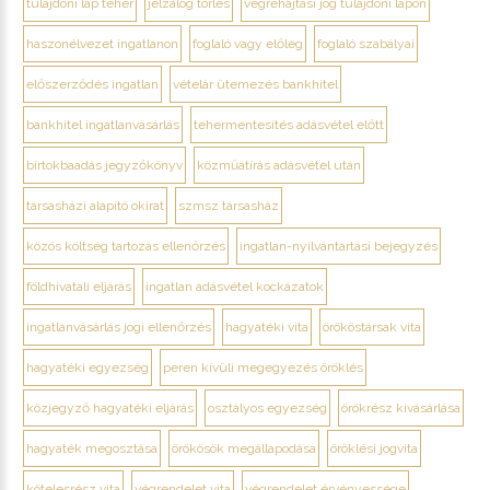
tulajdoni lap teher
jelzálog törlés
végrehajtási jog tulajdoni lapon
haszonélvezet ingatlanon
foglaló vagy előleg
foglaló szabályai
előszerződés ingatlan
vételár ütemezés bankhitel
bankhitel ingatlanvásárlás
tehermentesítés adásvétel előtt
birtokbaadás jegyzőkönyv
közműátírás adásvétel után
társasházi alapító okirat
szmsz társasház
közös költség tartozás ellenőrzés
ingatlan-nyilvántartási bejegyzés
földhivatali eljárás
ingatlan adásvétel kockázatok
ingatlanvásárlás jogi ellenőrzés
hagyatéki vita
örököstársak vita
hagyatéki egyezség
peren kívüli megegyezés öröklés
közjegyző hagyatéki eljárás
osztályos egyezség
örökrész kivásárlása
hagyaték megosztása
örökösök megállapodása
öröklési jogvita
kötelesrész vita
végrendelet vita
végrendelet érvényessége