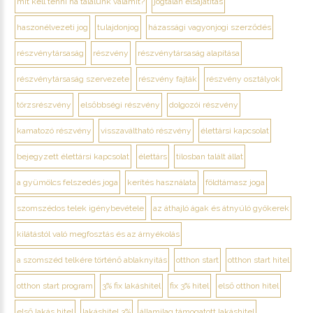
mit kell tenni ha találunk valamit?
jogtalan elsajátítás
haszonélvezeti jog
tulajdonjog
házassági vagyonjogi szerződés
részvénytársaság
részvény
részvénytársaság alapítása
részvénytársaság szervezete
részvény fajták
részvény osztályok
törzsrészvény
elsőbbségi részvény
dolgozói részvény
kamatozó részvény
visszaváltható részvény
élettársi kapcsolat
bejegyzett élettársi kapcsolat
élettárs
tilosban talált állat
a gyümölcs felszedés joga
kerítés használata
földtámasz joga
szomszédos telek igénybevétele
az áthajló ágak és átnyúló gyökerek
kilátástól való megfosztás és az árnyékolás
a szomszéd telkére történő ablaknyitás
otthon start
otthon start hitel
otthon start program
3% fix lakáshitel
fix 3% hitel
első otthon hitel
első lakás hitel
lakáshitel 3%
államilag támogatott lakáshitel