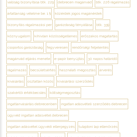
valóság bizonyítása btk. 229
debrecen magánvád
btk. 226 rágalmazás
ártatlanság vélelme be. 1 §
közérdek jogos magánérdek
bizonyítás rágalmazási per
garázdaság tényállása
btk. 339
köznyugalom
kihívóan közösségellenes
erőszakos magatartás
csoportos garázdaság
fegyveresen
rendőrségi feljelentés
magánvád eljárás menete
e-papír benyújtás
30 napos határidő
rágalmazás
becsületsértés
használati megosztás
árverés
kivásárlás
osztatlan közös
kivásárlási szerződés
szakértői értékbecslés
költségmegosztás
ingatlanvásárlás debrecenben
ingatlan adásvételi szerződés debrecen
ügyvéd ingatlan adásvétel debrecen
ingatlan adásvétel ügyvédi ellenjegyzés
tulajdoni lap ellenőrzés