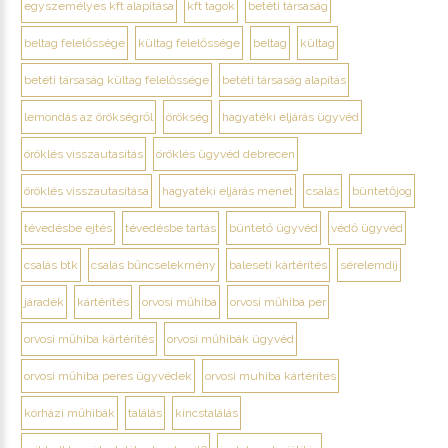
egyszemélyes kft alapítása
kft tagok
betéti társaság
beltag felelőssége
kültag felelőssége
beltag
kültag
betéti társaság kültag felelőssége
betéti társaság alapítás
lemondás az örökségről
örökség
hagyatéki eljárás ügyvéd
öröklés visszautasítás
öröklés ügyvéd debrecen
öröklés visszautasítása
hagyatéki eljárás menet
csalás
büntetőjog
tévedésbe ejtés
tévedésbe tartás
büntető ügyvéd
védő ügyvéd
csalás btk
csalás bűncselekmény
baleseti kártérítés
sérelemdíj
járadék
kártérítés
orvosi műhiba
orvosi műhiba per
orvosi műhiba kártérítés
orvosi műhibák ügyvéd
orvosi műhiba peres ügyvédek
orvosi muhiba kártérítes
kórházi műhibák
találás
kincstalálás