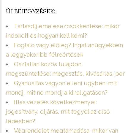
ÚJ BEJEGYZÉSEK:
Tartásdíj emelése/csökkentése: mikor
indokolt és hogyan kell kérni?
Foglaló vagy előleg? Ingatlanügyekben
a leggyakoribb félreértések
Osztatlan közös tulajdon
megszüntetése: megosztás, kivásárlás, per
Gyanúsítás vagyon elleni ügyben: mit
mondj, mit ne mondj a kihallgatáson?
Ittas vezetés következményei:
jogosítvány, eljárás, mit tegyél az első
lépésben?
Végrendelet megtámadása: mikor van