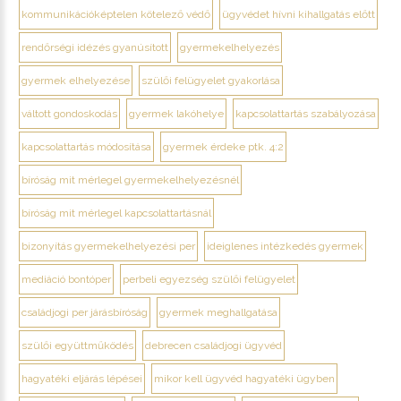
kommunikációképtelen kötelező védő
ügyvédet hívni kihallgatás előtt
rendőrségi idézés gyanúsított
gyermekelhelyezés
gyermek elhelyezése
szülői felügyelet gyakorlása
váltott gondoskodás
gyermek lakóhelye
kapcsolattartás szabályozása
kapcsolattartás módosítása
gyermek érdeke ptk. 4:2
bíróság mit mérlegel gyermekelhelyezésnél
bíróság mit mérlegel kapcsolattartásnál
bizonyítás gyermekelhelyezési per
ideiglenes intézkedés gyermek
mediáció bontóper
perbeli egyezség szülői felügyelet
családjogi per járásbíróság
gyermek meghallgatása
szülői együttműködés
debrecen családjogi ügyvéd
hagyatéki eljárás lépései
mikor kell ügyvéd hagyatéki ügyben