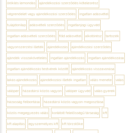
öröklés lemondás
ajándékozási szerződés kötelesrész
végrendelet vagy ajándékozási szerződés
ingatlan adásvétel
tulajdonilap
adásvételi szerződés
ingatlanjogi ügyvéd
ingatlan adásvételi szerződés
föld adásvétel
alkotórész
tartozék
vagyonszerzési illeték
ajándékozás
ajándékozási szerződés
ajándék visszakövetelés
ingatlan ajándékozás
ingatlan ajándékozása
ingatlan ajándékozás testvérek között
ajándékozás visszavonása
lakás ajándékozás
ajándékozási illeték ingatlan
válás menete
válás
válóper
házastársi közös vagyon
válóper ügyvéd
válás gyerek
házasság felbontása
házastársi közös vagyon megosztása
közös megegyezés válás
korlátolt felelősségű társaság
kft
kft alapítás
egyszemélyes kft
kft törzstőke