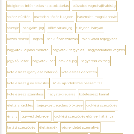
ideiglenes intézkedés kapcsolattartás
előzetes végrehajthatóság
valószínűsítés
osztatlan közös tulajdon
használati megállapodás
vázrajz
szolgalmi jog
elővásárlási jog
tulajdoni hányad
közös részek
bejáró
banki finanszírozás
földhivatali feljegyzés
hagyatéki eljárás menete
hagyatéki tárgyalás
hagyatékátadó végzés
jegyzői leltár
hagyatéki per
öröklési jog
hagyatéki költség
kötelesrész igénylése határidő
kötelesrész debrecen
kötelesrész 5 év elévülés
10 év ajándékozás beszámítás
kötelesrész számítása
hagyatéki eljárás
kötelesrész kamat
élettársi öröklés
bejegyzett élettárs öröklése
öröklési szerződés
ényny
ügyvéd debrecen
öröklési szerződés előnyei hátrányai
tartási szerződés
életjáradék
végrendelet alternatívái