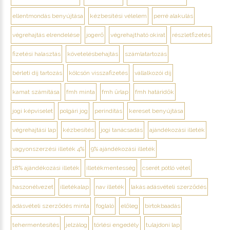
ellentmondás benyújtása
kézbesítési vélelem
perré alakulás
végrehajtás elrendelése
jogerő
végrehajtható okirat
részletfizetés
fizetési halasztás
követelésbehajtás
számlatartozás
bérleti díj tartozás
kölcsön visszafizetés
vállalkozói díj
kamat számítása
fmh minta
fmh űrlap
fmh határidők
jogi képviselet
polgári jog
perindítás
kereset benyújtása
végrehajtási lap
kézbesítés
jogi tanácsadás
ajándékozási illeték
vagyonszerzési illeték 4%
9% ajándékozási illeték
18% ajándékozási illeték
illetékmentesség
cserét pótló vétel
haszonélvezet
illetékalap
nav illeték
lakás adásvételi szerződés
adásvételi szerződés minta
foglaló
előleg
birtokbaadás
tehermentesítés
jelzálog
törlési engedély
tulajdoni lap