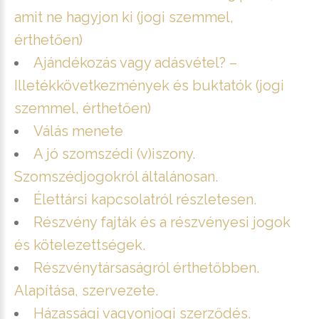
amit ne hagyjon ki (jogi szemmel,
érthetően)
Ajándékozás vagy adásvétel? –
Illetékkövetkezmények és buktatók (jogi
szemmel, érthetően)
Válás menete
A jó szomszédi (v)iszony.
Szomszédjogokról általánosan.
Élettársi kapcsolatról részletesen.
Részvény fajták és a részvényesi jogok
és kötelezettségek.
Részvénytársaságról érthetőbben.
Alapítása, szervezete.
Házassági vagyonjogi szerződés.