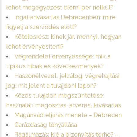
lehet megegyezést elérni per nélkül?
Ingatlanvásárlás Debrecenben: mire
figyelj a szerződés előtt?
Kötelesrész: kinek jár, mennyi, hogyan
lehet érvényesíteni?
Végrendelet érvényessége: mik a
tipikus hibák és következmények?
Haszonélvezet, jelzálog, végrehajtási
jog: mit jelent a tulajdoni lapon?
Közös tulajdon megszüntetése:
használati megosztás, árverés, kivásárlás
Magánvád eljárás menete – Debrecen
Garázdaság tényállása
Rágalmazás: kié a bizonyítás terhe? –