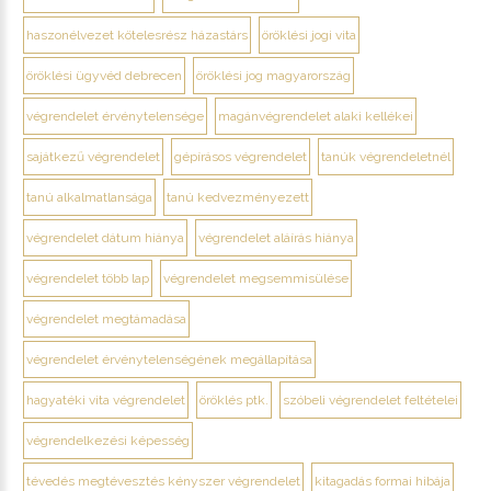
haszonélvezet kötelesrész házastárs
öröklési jogi vita
öröklési ügyvéd debrecen
öröklési jog magyarország
végrendelet érvénytelensége
magánvégrendelet alaki kellékei
sajátkezű végrendelet
gépírásos végrendelet
tanúk végrendeletnél
tanú alkalmatlansága
tanú kedvezményezett
végrendelet dátum hiánya
végrendelet aláírás hiánya
végrendelet több lap
végrendelet megsemmisülése
végrendelet megtámadása
végrendelet érvénytelenségének megállapítása
hagyatéki vita végrendelet
öröklés ptk.
szóbeli végrendelet feltételei
végrendelkezési képesség
tévedés megtévesztés kényszer végrendelet
kitagadás formai hibája