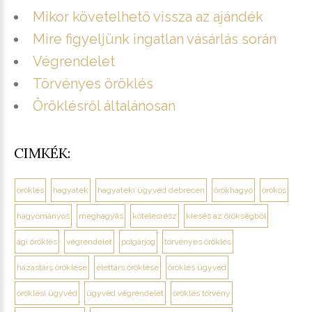
Mikor követelhető vissza az ajándék
Mire figyeljünk ingatlan vásárlás során
Végrendelet
Törvényes öröklés
Öröklésről általánosan
CIMKÉK:
öröklés
hagyaték
hagyatéki ügyvéd debrecen
örökhagyó
örökös
hagyományos
meghagyás
kötelesrész
kiesés az örökségből
ági öröklés
végrendelet
polgárjog
törvényes öröklés
házastárs öröklése
élettárs öröklése
öröklés ügyvéd
öröklési ügyvéd
ügyvéd végrendelet
öröklés törvény