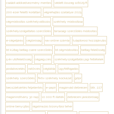
családi adókedvezmény mentes
védett összeg 116029 ft
200 ezer feletti korlátlan
végrehajtás szabályai 2025
cégmódosítás székhelyváltozás
székhely módosítása
székhelyszolgáltatás szerződés
társasági szerződés módosítás
e-cégeljárás
cégbíróság
nav online számla
tulajdonosi hozzájárulás
bt kültag beltag csere szerződés
bt cégmódosítás
beltag felelősség
5 év utófelelősség
cégjegyzés
székhelyszolgáltatás jogi feltételek
postakezelés
iratőrzés
cégtábla
ügyfélfogadás
székhely szerződés
fiktív székhely kockázat
gdpr
becsületsértés feljelentés
e-papír
magánvád debrecen
btk. 227
magánindítvány 30 nap
10 000 ft illeték
debreceni járásbíróság
online benyújtás
rágalmazás bizonyítási teher