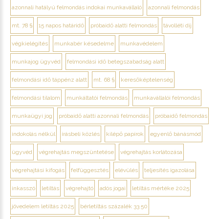
azonnali hatályú felmondás indokai munkavállaló
azonnali felmondás
mt. 78 §
15 napos határidő
próbaidő alatti felmondás
távolléti díj
végkielégítés
munkabér késedelme
munkavédelem
munkajog ügyvéd
felmondási idő betegszabadság alatt
felmondási idő táppénz alatt
mt. 68 §
keresőképtelenség
felmondási tilalom
munkáltatói felmondás
munkavállalói felmondás
munkaügyi jog
próbaidő alatti azonnali felmondás
próbaidő felmondás
indokolás nélkül
írásbeli közlés
kilépő papírok
egyenlő bánásmód
ügyvéd
végrehajtás megszüntetése
végrehajtás korlátozása
végrehajtási kifogás
felfüggesztés
elévülés
teljesítés igazolása
inkasszó
letiltás
végrehajtó
adós jogai
letiltás mértéke 2025
jövedelem letiltás 2025
bérletiltás százalék 33 50