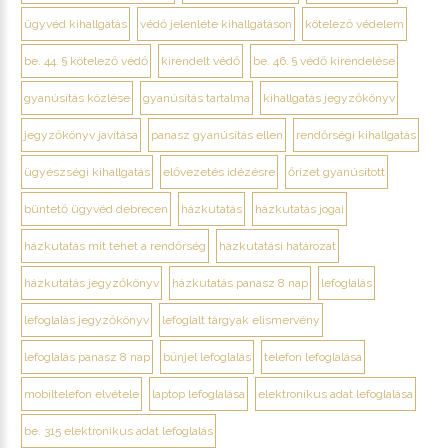
ügyvéd kihallgatás
védő jelenléte kihallgatáson
kötelező védelem
be. 44. § kötelező védő
kirendelt védő
be. 46. § védő kirendelése
gyanúsítás közlése
gyanúsítás tartalma
kihallgatás jegyzőkönyv
jegyzőkönyv javítása
panasz gyanúsítás ellen
rendőrségi kihallgatás
ügyészségi kihallgatás
elővezetés idézésre
őrizet gyanúsított
büntető ügyvéd debrecen
házkutatás
házkutatás jogai
házkutatás mit tehet a rendőrség
házkutatási határozat
házkutatás jegyzőkönyv
házkutatás panasz 8 nap
lefoglalás
lefoglalás jegyzőkönyv
lefoglalt tárgyak elismervény
lefoglalás panasz 8 nap
bűnjel lefoglalás
telefon lefoglalása
mobiltelefon elvétele
laptop lefoglalása
elektronikus adat lefoglalása
be. 315 elektronikus adat lefoglalás