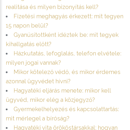
realitása és milyen bizonyítás kell?
Fizetési meghagyás érkezett: mit tegyen
15 napon belül?
Gyanúsítottként idéztek be: mit tegyek
kihallgatás előtt?
Házkutatás, lefoglalás, telefon elvétele:
milyen jogai vannak?
Mikor kötelező védő, és mikor érdemes
azonnal ügyvédet hívni?
Hagyatéki eljárás menete: mikor kell
ügyvéd, mikor elég a közjegyző?
Gyermekelhelyezés és kapcsolattartás:
mit mérlegel a bíróság?
Hagyatéki vita örököstársakkal: hogyan