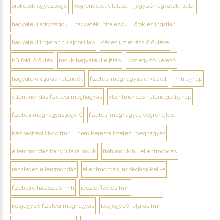
örökösök egyezsége
végrendelet vitatása
jegyző hagyatéki leltár
hagyatéki adósságok
hagyatéki hitelezők
öröklés ingatlan
hagyatéki ingatlan tulajdoni lap
céges üzletrész öröklése
külföldi öröklés
mokk hagyatéki eljárás
közjegyző kereső
hagyatéki eljárás határidők
fizetési meghagyás érkezett
fmh 15 nap
ellentmondás fizetési meghagyás
ellentmondás határideje 15 nap
fizetési meghagyás jogerő
fizetési meghagyás végrehajtás
kézbesítési fikció fmh
nem kereste fizetési meghagyás
ellentmondás benyújtása mokk
fmh.mokk.hu ellentmondás
részleges ellentmondás
ellentmondás indokolása kell-e
fizetésre halasztás fmh
részletfizetés fmh
közjegyző fizetési meghagyás
közjegyzői eljárás fmh