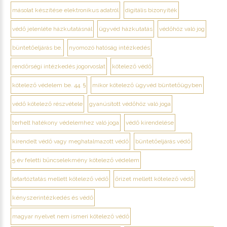
másolat készítése elektronikus adatról
digitális bizonyíték
védő jelenléte házkutatásnál
ügyvéd házkutatás
védőhöz való jog
büntetőeljárás be.
nyomozó hatóság intézkedés
rendőrségi intézkedés jogorvoslat
kötelező védő
kötelező védelem be. 44. §
mikor kötelező ügyvéd büntetőügyben
védő kötelező részvétele
gyanúsított védőhöz való joga
terhelt hatékony védelemhez való joga
védő kirendelése
kirendelt védő vagy meghatalmazott védő
büntetőeljárás védő
5 év feletti bűncselekmény kötelező védelem
letartóztatás mellett kötelező védő
őrizet mellett kötelező védő
kényszerintézkedés és védő
magyar nyelvet nem ismeri kötelező védő