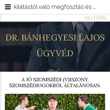
kilátástól való megfosztás és az árnyékolás
HU
|
ENG
DR.
BÁNHEGYESI
LAJOS
ÜGYVÉD
A JÓ SZOMSZÉDI (V)ISZONY.
SZOMSZÉDJOGOKRÓL ÁLTALÁNOSAN.