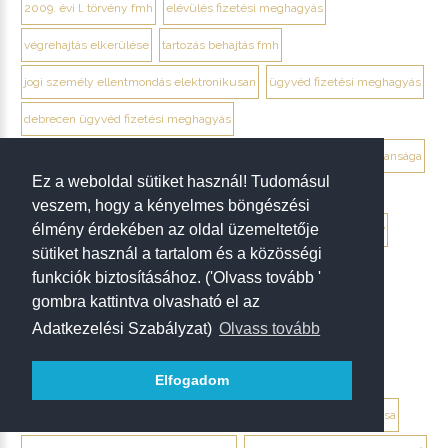
2009. évi l. törvény fmh
elévülés fizetési meghagyás
végrehajtás elkerülése
tartozás behajtás fmh
jogi személy ellentmondás elektronikusan
ügyvéd fizetési meghagyás
debrecen ügyvéd fizetési meghagyás
végrendelet megtámadása mikor érdemes
végrendelet hatálytalansága
Ez a weboldal sütiket használ! Tudomásul
érvénytelenség megállapítása per
hagyatéki per végrendelet
veszem, hogy a kényelmes böngészési
élmény érdekében az oldal üzemeltetője
megtámadási nyilatkozat
megtámadás elévülése 5 év
ptk. 7:37
sütiket használ a tartalom és a közösségi
beszámíthatóság végrendelet
funkciók biztosításához. ('Olvass tovább '
gombra kattintva olvasható el az
tévedés megtévesztés fenyegetés végrendelet
Adatkezelési Szabályzat)
Olvass tovább
tisztességtelen befolyás
gépírásos végrendelet tanúk
keltezés hiánya végrendelet
aláírás hiánya végrendelet
Elfogadom
több lap sorszámozás végrendelet
szóbeli végrendelet bizonyítása