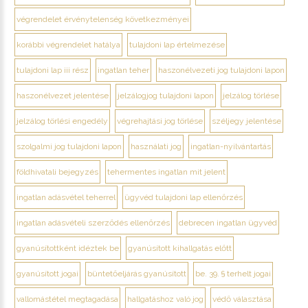
végrendelet érvénytelenség következményei
korábbi végrendelet hatálya
tulajdoni lap értelmezése
tulajdoni lap iii rész
ingatlan teher
haszonélvezeti jog tulajdoni lapon
haszonélvezet jelentése
jelzálogjog tulajdoni lapon
jelzálog törlése
jelzálog törlési engedély
végrehajtási jog törlése
széljegy jelentése
szolgalmi jog tulajdoni lapon
használati jog
ingatlan-nyilvántartás
földhivatali bejegyzés
tehermentes ingatlan mit jelent
ingatlan adásvétel teherrel
ügyvéd tulajdoni lap ellenőrzés
ingatlan adásvételi szerződés ellenőrzés
debrecen ingatlan ügyvéd
gyanúsítottként idéztek be
gyanúsított kihallgatás előtt
gyanúsított jogai
büntetőeljárás gyanúsított
be. 39. § terhelt jogai
vallomástétel megtagadása
hallgatáshoz való jog
védő választása