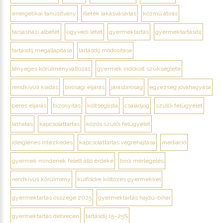
energetikai tanúsítvány
illeték lakásvásárlás
közmű átírás
társasházi albetét
ügyvédi letét
gyermektartás
gyermektartásdíj
tartásdíj megállapítása
tartásdíj módosítása
lényeges körülményváltozás
gyermek indokolt szükséglete
rendkívüli kiadás
bírósági eljárás
járásbíróság
egyezség jóváhagyása
peres eljárás
bizonyítás
költséglista
családjog
szülői felügyelet
láthatás
kapcsolattartás
közös szülői felügyelet
ideiglenes intézkedés
kapcsolattartás végrehajtása
mediáció
gyermek mindenek felett álló érdeke
bírói mérlegelés
rendkívüli körülmény
külföldre költözés gyermekkel
gyermektartás összege 2025
gyermektartás hajdú-bihar
gyermektartás debrecen
tartásdíj 15–25%