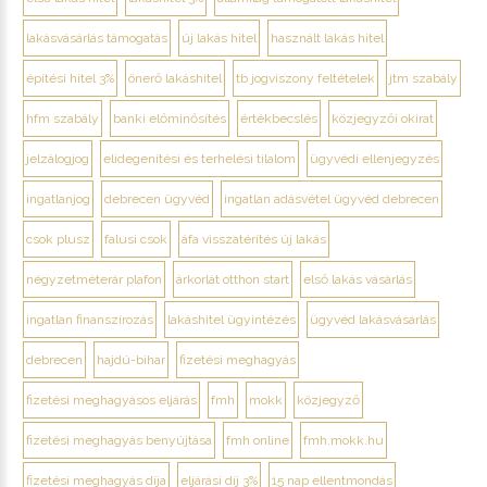
lakásvásárlás támogatás
új lakás hitel
használt lakás hitel
építési hitel 3%
önerő lakáshitel
tb jogviszony feltételek
jtm szabály
hfm szabály
banki előminősítés
értékbecslés
közjegyzői okirat
jelzálogjog
elidegenítési és terhelési tilalom
ügyvédi ellenjegyzés
ingatlanjog
debrecen ügyvéd
ingatlan adásvétel ügyvéd debrecen
csok plusz
falusi csok
áfa visszatérítés új lakás
négyzetméterár plafon
árkorlát otthon start
első lakás vásárlás
ingatlan finanszírozás
lakáshitel ügyintézés
ügyvéd lakásvásárlás
debrecen
hajdú-bihar
fizetési meghagyás
fizetési meghagyásos eljárás
fmh
mokk
közjegyző
fizetési meghagyás benyújtása
fmh online
fmh.mokk.hu
fizetési meghagyás díja
eljárási díj 3%
15 nap ellentmondás