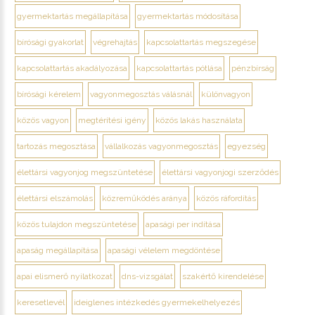
gyermektartás megállapítása
gyermektartás módosítása
bírósági gyakorlat
végrehajtás
kapcsolattartás megszegése
kapcsolattartás akadályozása
kapcsolattartás pótlása
pénzbírság
bírósági kérelem
vagyonmegosztás válásnál
különvagyon
közös vagyon
megtérítési igény
közös lakás használata
tartozás megosztása
vállalkozás vagyonmegosztás
egyezség
élettársi vagyonjog megszüntetése
élettársi vagyonjogi szerződés
élettársi elszámolás
közreműködés aránya
közös ráfordítás
közös tulajdon megszüntetése
apasági per indítása
apaság megállapítása
apasági vélelem megdöntése
apai elismerő nyilatkozat
dns-vizsgálat
szakértő kirendelése
keresetlevél
ideiglenes intézkedés gyermekelhelyezés