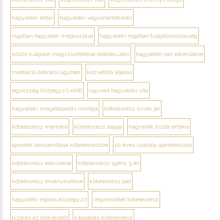
hagyatéki leltár
hagyatéki vagyonértékelés
ingatlan hagyaték megosztása
hagyatéki ingatlan tulajdonközösség
közös tulajdon megszüntetése öröklés után
hagyatéki per elkerülése
mediáció öröklési ügyben
közvetítői eljárás
egyezség közjegyző előtt
ügyvéd hagyatéki vita
hagyatéki megállapodás mintája
kötelesrész kinek jár
kötelesrész mértéke
kötelesrész alapja
hagyaték tiszta értéke
ajándék beszámítása kötelesrészbe
10 éves szabály ajándékozás
kötelesrész elévülése
kötelesrészi igény 5 év
kötelesrész érvényesítése
kötelesrész per
hagyatéki eljárás közjegyző
végrendelet kötelesrész
kizárás az öröklésből
kitagadás kötelesrész