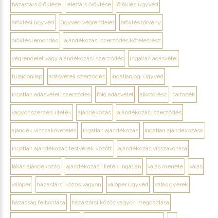
házastárs öröklése
élettárs öröklése
öröklés ügyvéd
öröklési ügyvéd
ügyvéd végrendelet
öröklés törvény
öröklés lemondás
ajándékozási szerződés kötelesrész
végrendelet vagy ajándékozási szerződés
ingatlan adásvétel
tulajdonilap
adásvételi szerződés
ingatlanjogi ügyvéd
ingatlan adásvételi szerződés
föld adásvétel
alkotórész
tartozék
vagyonszerzési illeték
ajándékozás
ajándékozási szerződés
ajándék visszakövetelés
ingatlan ajándékozás
ingatlan ajándékozása
ingatlan ajándékozás testvérek között
ajándékozás visszavonása
lakás ajándékozás
ajándékozási illeték ingatlan
válás menete
válás
válóper
házastársi közös vagyon
válóper ügyvéd
válás gyerek
házasság felbontása
házastársi közös vagyon megosztása