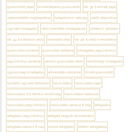
gyanúsított jogai
büntetőeljárás gyanúsított
be. 39. § terhelt jogai
vallomástétel megtagadása
hallgatáshoz való jog
védő választása
ügyvéd kihallgatás
védő jelenléte kihallgatáson
kötelező védelem
be. 44. § kötelező védő
kirendelt védő
be. 46. § védő kirendelése
gyanúsítás közlése
gyanúsítás tartalma
kihallgatás jegyzőkönyv
jegyzőkönyv javítása
panasz gyanúsítás ellen
rendőrségi kihallgatás
ügyészségi kihallgatás
elővezetés idézésre
őrizet gyanúsított
büntető ügyvéd debrecen
házkutatás
házkutatás jogai
házkutatás mit tehet a rendőrség
házkutatási határozat
házkutatás jegyzőkönyv
házkutatás panasz 8 nap
lefoglalás
lefoglalás jegyzőkönyv
lefoglalt tárgyak elismervény
lefoglalás panasz 8 nap
bűnjel lefoglalás
telefon lefoglalása