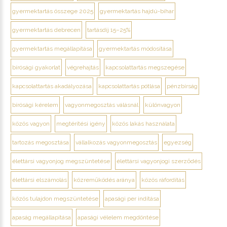
gyermektartás összege 2025
gyermektartás hajdú-bihar
gyermektartás debrecen
tartásdíj 15–25%
gyermektartás megállapítása
gyermektartás módosítása
bírósági gyakorlat
végrehajtás
kapcsolattartás megszegése
kapcsolattartás akadályozása
kapcsolattartás pótlása
pénzbírság
bírósági kérelem
vagyonmegosztás válásnál
különvagyon
közös vagyon
megtérítési igény
közös lakás használata
tartozás megosztása
vállalkozás vagyonmegosztás
egyezség
élettársi vagyonjog megszüntetése
élettársi vagyonjogi szerződés
élettársi elszámolás
közreműködés aránya
közös ráfordítás
közös tulajdon megszüntetése
apasági per indítása
apaság megállapítása
apasági vélelem megdöntése