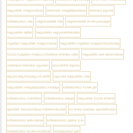
hagyaték megosztása
örökösök megállapodása
öröklési jogvita
kötelesrész vita
végrendelet vita
végrendelet érvényessége
hagyatéki leltár
hagyatéki vagyonértékelés
ingatlan hagyaték megosztása
hagyatéki ingatlan tulajdonközösség
közös tulajdon megszüntetése öröklés után
hagyatéki per elkerülése
mediáció öröklési ügyben
közvetítői eljárás
egyezség közjegyző előtt
ügyvéd hagyatéki vita
hagyatéki megállapodás mintája
kötelesrész kinek jár
kötelesrész mértéke
kötelesrész alapja
hagyaték tiszta értéke
ajándék beszámítása kötelesrészbe
10 éves szabály ajándékozás
kötelesrész elévülése
kötelesrészi igény 5 év
kötelesrész érvényesítése
kötelesrész per