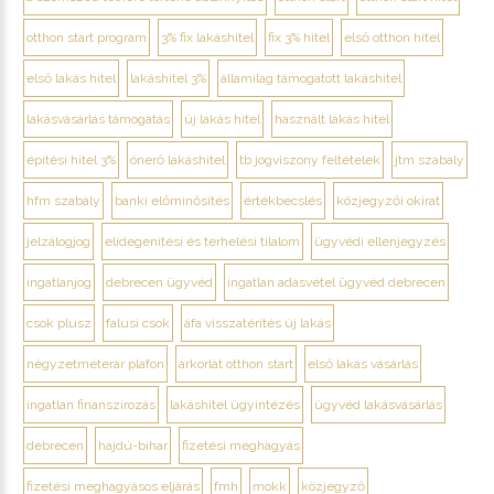
otthon start program
3% fix lakáshitel
fix 3% hitel
első otthon hitel
első lakás hitel
lakáshitel 3%
államilag támogatott lakáshitel
lakásvásárlás támogatás
új lakás hitel
használt lakás hitel
építési hitel 3%
önerő lakáshitel
tb jogviszony feltételek
jtm szabály
hfm szabály
banki előminősítés
értékbecslés
közjegyzői okirat
jelzálogjog
elidegenítési és terhelési tilalom
ügyvédi ellenjegyzés
ingatlanjog
debrecen ügyvéd
ingatlan adásvétel ügyvéd debrecen
csok plusz
falusi csok
áfa visszatérítés új lakás
négyzetméterár plafon
árkorlát otthon start
első lakás vásárlás
ingatlan finanszírozás
lakáshitel ügyintézés
ügyvéd lakásvásárlás
debrecen
hajdú-bihar
fizetési meghagyás
fizetési meghagyásos eljárás
fmh
mokk
közjegyző