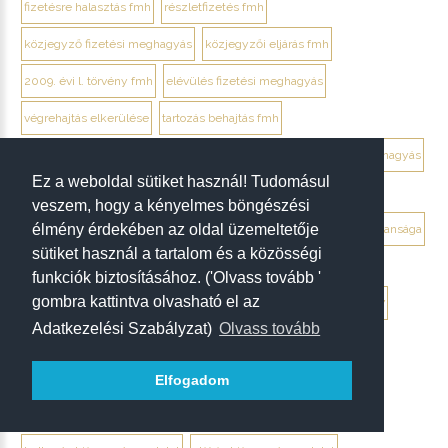
fizetésre halasztás fmh
részletfizetés fmh
közjegyző fizetési meghagyás
közjegyzői eljárás fmh
2009. évi l. törvény fmh
elévülés fizetési meghagyás
végrehajtás elkerülése
tartozás behajtás fmh
jogi személy ellentmondás elektronikusan
ügyvéd fizetési meghagyás
Ez a weboldal sütiket használ! Tudomásul
debrecen ügyvéd fizetési meghagyás
veszem, hogy a kényelmes böngészési
élmény érdekében az oldal üzemeltetője
végrendelet megtámadása mikor érdemes
végrendelet hatálytalansága
sütiket használ a tartalom és a közösségi
érvénytelenség megállapítása per
hagyatéki per végrendelet
funkciók biztosításához. ('Olvass tovább '
gombra kattintva olvasható el az
megtámadási nyilatkozat
megtámadás elévülése 5 év
ptk. 7:37
Adatkezelési Szabályzat)
Olvass tovább
beszámíthatóság végrendelet
tévedés megtévesztés fenyegetés végrendelet
Elfogadom
tisztességtelen befolyás
gépírásos végrendelet tanúk