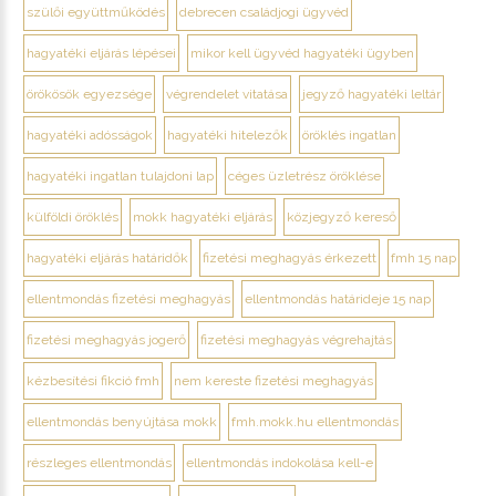
szülői együttműködés
debrecen családjogi ügyvéd
hagyatéki eljárás lépései
mikor kell ügyvéd hagyatéki ügyben
örökösök egyezsége
végrendelet vitatása
jegyző hagyatéki leltár
hagyatéki adósságok
hagyatéki hitelezők
öröklés ingatlan
hagyatéki ingatlan tulajdoni lap
céges üzletrész öröklése
külföldi öröklés
mokk hagyatéki eljárás
közjegyző kereső
hagyatéki eljárás határidők
fizetési meghagyás érkezett
fmh 15 nap
ellentmondás fizetési meghagyás
ellentmondás határideje 15 nap
fizetési meghagyás jogerő
fizetési meghagyás végrehajtás
kézbesítési fikció fmh
nem kereste fizetési meghagyás
ellentmondás benyújtása mokk
fmh.mokk.hu ellentmondás
részleges ellentmondás
ellentmondás indokolása kell-e