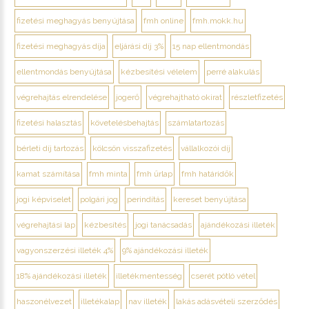
fizetési meghagyás benyújtása
fmh online
fmh.mokk.hu
fizetési meghagyás díja
eljárási díj 3%
15 nap ellentmondás
ellentmondás benyújtása
kézbesítési vélelem
perré alakulás
végrehajtás elrendelése
jogerő
végrehajtható okirat
részletfizetés
fizetési halasztás
követelésbehajtás
számlatartozás
bérleti díj tartozás
kölcsön visszafizetés
vállalkozói díj
kamat számítása
fmh minta
fmh űrlap
fmh határidők
jogi képviselet
polgári jog
perindítás
kereset benyújtása
végrehajtási lap
kézbesítés
jogi tanácsadás
ajándékozási illeték
vagyonszerzési illeték 4%
9% ajándékozási illeték
18% ajándékozási illeték
illetékmentesség
cserét pótló vétel
haszonélvezet
illetékalap
nav illeték
lakás adásvételi szerződés