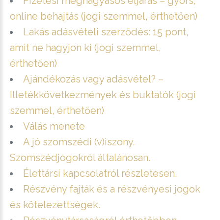
Fizetési meghagyásos eljárás – gyors,
online behajtás (jogi szemmel, érthetően)
Lakás adásvételi szerződés: 15 pont,
amit ne hagyjon ki (jogi szemmel,
érthetően)
Ajándékozás vagy adásvétel? –
Illetékkövetkezmények és buktatók (jogi
szemmel, érthetően)
Válás menete
A jó szomszédi (v)iszony.
Szomszédjogokról általánosan.
Élettársi kapcsolatról részletesen.
Részvény fajták és a részvényesi jogok
és kötelezettségek.