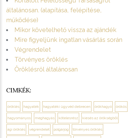
Korlátolt Felelősségű Társaságról
általánosan. (alapítása, felépítése,
működése)
Mikor követelhető vissza az ajándék
Mire figyeljünk ingatlan vásárlás során
Végrendelet
Törvényes öröklés
Öröklésről általánosan
CIMKÉK:
öröklés
hagyaték
hagyatéki ügyvéd debrecen
örökhagyó
örökös
hagyományos
meghagyás
kötelesrész
kiesés az örökségből
ági öröklés
végrendelet
polgárjog
törvényes öröklés