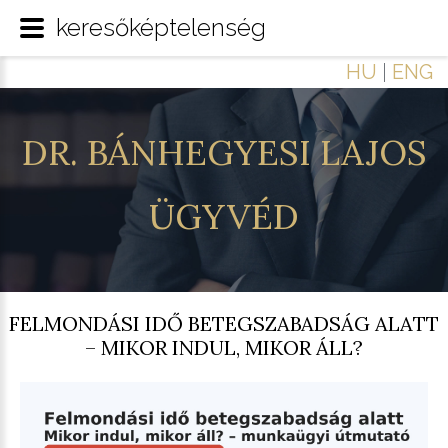
keresőképtelenség
HU
|
ENG
DR.
BÁNHEGYESI
LAJOS
ÜGYVÉD
FELMONDÁSI IDŐ BETEGSZABADSÁG ALATT
– MIKOR INDUL, MIKOR ÁLL?