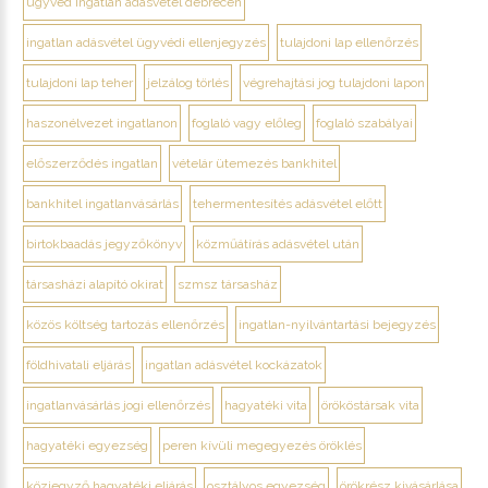
ügyvéd ingatlan adásvétel debrecen
ingatlan adásvétel ügyvédi ellenjegyzés
tulajdoni lap ellenőrzés
tulajdoni lap teher
jelzálog törlés
végrehajtási jog tulajdoni lapon
haszonélvezet ingatlanon
foglaló vagy előleg
foglaló szabályai
előszerződés ingatlan
vételár ütemezés bankhitel
bankhitel ingatlanvásárlás
tehermentesítés adásvétel előtt
birtokbaadás jegyzőkönyv
közműátírás adásvétel után
társasházi alapító okirat
szmsz társasház
közös költség tartozás ellenőrzés
ingatlan-nyilvántartási bejegyzés
földhivatali eljárás
ingatlan adásvétel kockázatok
ingatlanvásárlás jogi ellenőrzés
hagyatéki vita
örököstársak vita
hagyatéki egyezség
peren kívüli megegyezés öröklés
közjegyző hagyatéki eljárás
osztályos egyezség
örökrész kivásárlása