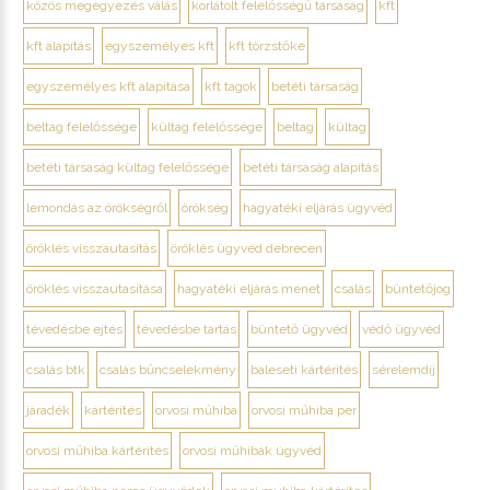
közös megegyezés válás
korlátolt felelősségű társaság
kft
kft alapítás
egyszemélyes kft
kft törzstőke
egyszemélyes kft alapítása
kft tagok
betéti társaság
beltag felelőssége
kültag felelőssége
beltag
kültag
betéti társaság kültag felelőssége
betéti társaság alapítás
lemondás az örökségről
örökség
hagyatéki eljárás ügyvéd
öröklés visszautasítás
öröklés ügyvéd debrecen
öröklés visszautasítása
hagyatéki eljárás menet
csalás
büntetőjog
tévedésbe ejtés
tévedésbe tartás
büntető ügyvéd
védő ügyvéd
csalás btk
csalás bűncselekmény
baleseti kártérítés
sérelemdíj
járadék
kártérítés
orvosi műhiba
orvosi műhiba per
orvosi műhiba kártérítés
orvosi műhibák ügyvéd