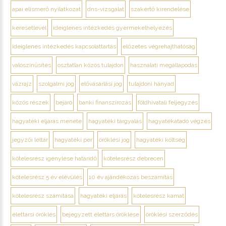
apai elismerő nyilatkozat
dns-vizsgálat
szakértő kirendelése
keresetlevél
ideiglenes intézkedés gyermekelhelyezés
ideiglenes intézkedés kapcsolattartás
előzetes végrehajthatóság
valószínűsítés
osztatlan közös tulajdon
használati megállapodás
vázrajz
szolgalmi jog
elővásárlási jog
tulajdoni hányad
közös részek
bejáró
banki finanszírozás
földhivatali feljegyzés
hagyatéki eljárás menete
hagyatéki tárgyalás
hagyatékátadó végzés
jegyzői leltár
hagyatéki per
öröklési jog
hagyatéki költség
kötelesrész igénylése határidő
kötelesrész debrecen
kötelesrész 5 év elévülés
10 év ajándékozás beszámítás
kötelesrész számítása
hagyatéki eljárás
kötelesrész kamat
élettársi öröklés
bejegyzett élettárs öröklése
öröklési szerződés