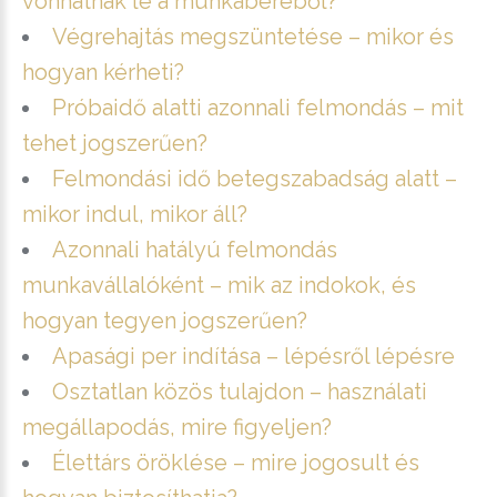
vonhatnak le a munkabéréből?
Végrehajtás megszüntetése – mikor és
hogyan kérheti?
Próbaidő alatti azonnali felmondás – mit
tehet jogszerűen?
Felmondási idő betegszabadság alatt –
mikor indul, mikor áll?
Azonnali hatályú felmondás
munkavállalóként – mik az indokok, és
hogyan tegyen jogszerűen?
Apasági per indítása – lépésről lépésre
Osztatlan közös tulajdon – használati
megállapodás, mire figyeljen?
Élettárs öröklése – mire jogosult és