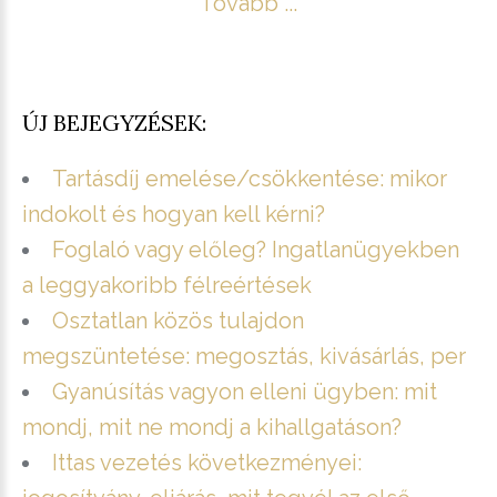
Tovább ...
ÚJ BEJEGYZÉSEK:
Tartásdíj emelése/csökkentése: mikor
indokolt és hogyan kell kérni?
Foglaló vagy előleg? Ingatlanügyekben
a leggyakoribb félreértések
Osztatlan közös tulajdon
megszüntetése: megosztás, kivásárlás, per
Gyanúsítás vagyon elleni ügyben: mit
mondj, mit ne mondj a kihallgatáson?
Ittas vezetés következményei: