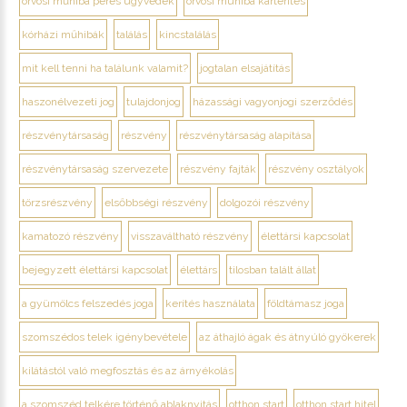
orvosi műhiba peres ügyvédek
orvosi muhiba kártérítes
kórházi műhibák
találás
kincstalálás
mit kell tenni ha találunk valamit?
jogtalan elsajátítás
haszonélvezeti jog
tulajdonjog
házassági vagyonjogi szerződés
részvénytársaság
részvény
részvénytársaság alapítása
részvénytársaság szervezete
részvény fajták
részvény osztályok
törzsrészvény
elsőbbségi részvény
dolgozói részvény
kamatozó részvény
visszaváltható részvény
élettársi kapcsolat
bejegyzett élettársi kapcsolat
élettárs
tilosban talált állat
a gyümölcs felszedés joga
kerítés használata
földtámasz joga
szomszédos telek igénybevétele
az áthajló ágak és átnyúló gyökerek
kilátástól való megfosztás és az árnyékolás
a szomszéd telkére történő ablaknyitás
otthon start
otthon start hitel