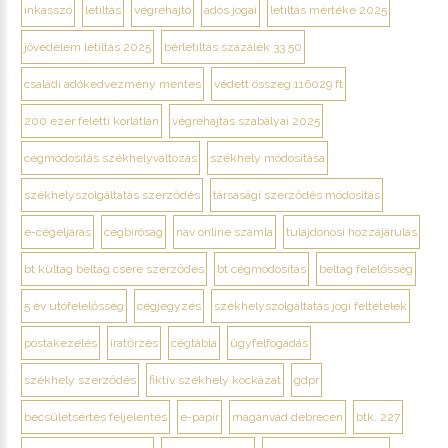
inkasszó
letiltás
végrehajtó
adós jogai
letiltás mértéke 2025
jövedelem letiltás 2025
bérletiltás százalék 33 50
családi adókedvezmény mentes
védett összeg 116029 ft
200 ezer feletti korlátlan
végrehajtás szabályai 2025
cégmódosítás székhelyváltozás
székhely módosítása
székhelyszolgáltatás szerződés
társasági szerződés módosítás
e-cégeljárás
cégbíróság
nav online számla
tulajdonosi hozzájárulás
bt kültag beltag csere szerződés
bt cégmódosítás
beltag felelősség
5 év utófelelősség
cégjegyzés
székhelyszolgáltatás jogi feltételek
postakezelés
iratőrzés
cégtábla
ügyfélfogadás
székhely szerződés
fiktív székhely kockázat
gdpr
becsületsértés feljelentés
e-papír
magánvád debrecen
btk. 227