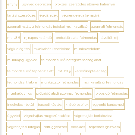
ényny
ügyvéd debrecen
öröklési szerződés előnyei hátrányai
tartási szerződés
életjáradék
végrendelet alternatívái
azonnali hatályú felmondás indokai munkavállaló
azonnali felmondás
mt. 78 §
15 napos határidő
próbaidő alatti felmondás
távolléti díj
végkielégítés
munkabér késedelme
munkavédelem
munkajog ügyvéd
felmondási idő betegszabadság alatt
felmondási idő táppénz alatt
mt. 68 §
keresőképtelenség
felmondási tilalom
munkáltatói felmondás
munkavállalói felmondás
munkaügyi jog
próbaidő alatti azonnali felmondás
próbaidő felmondás
indokolás nélkül
írásbeli közlés
kilépő papírok
egyenlő bánásmód
ügyvéd
végrehajtás megszüntetése
végrehajtás korlátozása
végrehajtási kifogás
felfüggesztés
elévülés
teljesítés igazolása