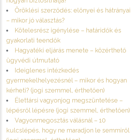
hogyan biztosíthatja?
Öröklési szerződés: előnyei és hátrányai
– mikor jó választás?
Kötelesrész igénylése – határidők és
gyakorlati teendők
Hagyatéki eljárás menete – közérthető
ügyvédi útmutató
Ideiglenes intézkedés
gyermekelhelyezésnél – mikor és hogyan
kérheti? (jogi szemmel, érthetően)
Élettársi vagyonjog megszüntetése –
lépésről lépésre (jogi szemmel, érthetően)
Vagyonmegosztás válásnál – 10
kulcslépés, hogy ne maradjon le semmiről