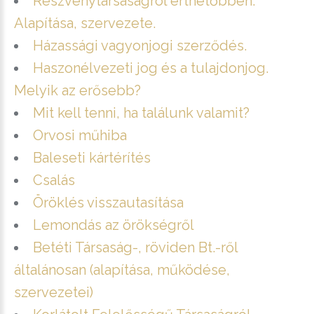
Részvénytársaságról érthetőbben.
Alapítása, szervezete.
Házassági vagyonjogi szerződés.
Haszonélvezeti jog és a tulajdonjog.
Melyik az erősebb?
Mit kell tenni, ha találunk valamit?
Orvosi műhiba
Baleseti kártérítés
Csalás
Öröklés visszautasítása
Lemondás az örökségről
Betéti Társaság-, röviden Bt.-ről
általánosan (alapítása, működése,
szervezetei)