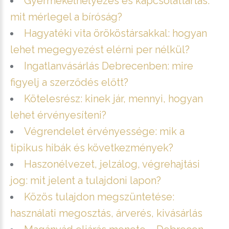
Gyermekelhelyezés és kapcsolattartás:
mit mérlegel a bíróság?
Hagyatéki vita örököstársakkal: hogyan
lehet megegyezést elérni per nélkül?
Ingatlanvásárlás Debrecenben: mire
figyelj a szerződés előtt?
Kötelesrész: kinek jár, mennyi, hogyan
lehet érvényesíteni?
Végrendelet érvényessége: mik a
tipikus hibák és következmények?
Haszonélvezet, jelzálog, végrehajtási
jog: mit jelent a tulajdoni lapon?
Közös tulajdon megszüntetése:
használati megosztás, árverés, kivásárlás