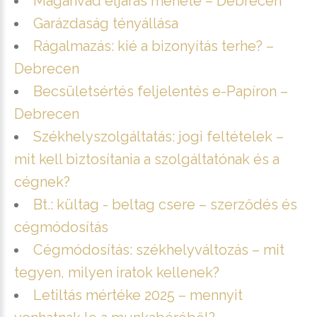
Magánvád eljárás menete – Debrecen
Garázdaság tényállása
Rágalmazás: kié a bizonyítás terhe? –
Debrecen
Becsületsértés feljelentés e-Papíron –
Debrecen
Székhelyszolgáltatás: jogi feltételek –
mit kell biztosítania a szolgáltatónak és a
cégnek?
Bt.: kültag - beltag csere – szerződés és
cégmódosítás
Cégmódosítás: székhelyváltozás – mit
tegyen, milyen iratok kellenek?
Letiltás mértéke 2025 – mennyit