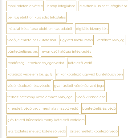
mobiltelefon elvétele
laptop lefoglalása
elektronikus adat lefoglalása
be. 315 elektronikus adat lefoglalás
másolat készítése elektronikus adatról
digitális bizonyíték
védő jelenléte házkutatásnál
ügyvéd házkutatás
védőhöz való jog
büntetőeljárás be.
nyomozó hatóság intézkedés
rendőrségi intézkedés jogorvoslat
kötelező védő
kötelező védelem be. 44. §
mikor kötelező ügyvéd büntetőügyben
védő kötelező részvétele
gyanúsított védőhöz való joga
terhelt hatékony védelemhez való joga
védő kirendelése
kirendelt védő vagy meghatalmazott védő
büntetőeljárás védő
5 év feletti bűncselekmény kötelező védelem
letartóztatás mellett kötelező védő
őrizet mellett kötelező védő