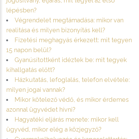
jogosítvány, eljárás, mit tegyél az első
lépésben?
Végrendelet megtámadása: mikor van
realitása és milyen bizonyítás kell?
Fizetési meghagyás érkezett: mit tegyen
15 napon belül?
Gyanúsítottként idéztek be: mit tegyek
kihallgatás előtt?
Házkutatás, lefoglalás, telefon elvétele:
milyen jogai vannak?
Mikor kötelező védő, és mikor érdemes
azonnal ügyvédet hívni?
Hagyatéki eljárás menete: mikor kell
ügyvéd, mikor elég a közjegyző?