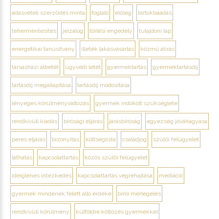
adásvételi szerződés minta
foglaló
előleg
birtokbaadás
tehermentesítés
jelzálog
törlési engedély
tulajdoni lap
energetikai tanúsítvány
illeték lakásvásárlás
közmű átírás
társasházi albetét
ügyvédi letét
gyermektartás
gyermektartásdíj
tartásdíj megállapítása
tartásdíj módosítása
lényeges körülményváltozás
gyermek indokolt szükséglete
rendkívüli kiadás
bírósági eljárás
járásbíróság
egyezség jóváhagyása
peres eljárás
bizonyítás
költséglista
családjog
szülői felügyelet
láthatás
kapcsolattartás
közös szülői felügyelet
ideiglenes intézkedés
kapcsolattartás végrehajtása
mediáció
gyermek mindenek felett álló érdeke
bírói mérlegelés
rendkívüli körülmény
külföldre költözés gyermekkel