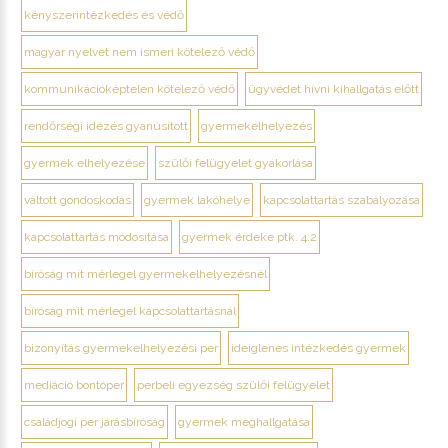
kényszerintézkedés és védő
magyar nyelvet nem ismeri kötelező védő
kommunikációképtelen kötelező védő
ügyvédet hívni kihallgatás előtt
rendőrségi idézés gyanúsított
gyermekelhelyezés
gyermek elhelyezése
szülői felügyelet gyakorlása
váltott gondoskodás
gyermek lakóhelye
kapcsolattartás szabályozása
kapcsolattartás módosítása
gyermek érdeke ptk. 4:2
bíróság mit mérlegel gyermekelhelyezésnél
bíróság mit mérlegel kapcsolattartásnál
bizonyítás gyermekelhelyezési per
ideiglenes intézkedés gyermek
mediáció bontóper
perbeli egyezség szülői felügyelet
családjogi per járásbíróság
gyermek meghallgatása