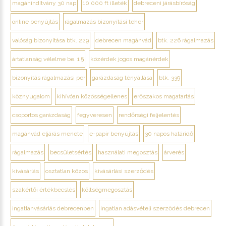
magánindítvány 30 nap
10 000 ft illeték
debreceni járásbíróság
online benyújtás
rágalmazás bizonyítási teher
valóság bizonyítása btk. 229
debrecen magánvád
btk. 226 rágalmazás
ártatlanság vélelme be. 1 §
közérdek jogos magánérdek
bizonyítás rágalmazási per
garázdaság tényállása
btk. 339
köznyugalom
kihívóan közösségellenes
erőszakos magatartás
csoportos garázdaság
fegyveresen
rendőrségi feljelentés
magánvád eljárás menete
e-papír benyújtás
30 napos határidő
rágalmazás
becsületsértés
használati megosztás
árverés
kivásárlás
osztatlan közös
kivásárlási szerződés
szakértői értékbecslés
költségmegosztás
ingatlanvásárlás debrecenben
ingatlan adásvételi szerződés debrecen