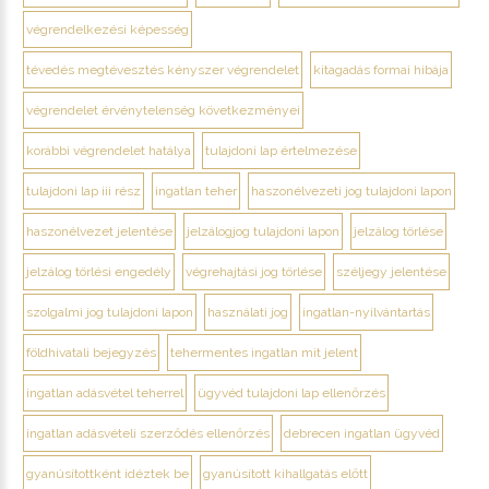
végrendelkezési képesség
tévedés megtévesztés kényszer végrendelet
kitagadás formai hibája
végrendelet érvénytelenség következményei
korábbi végrendelet hatálya
tulajdoni lap értelmezése
tulajdoni lap iii rész
ingatlan teher
haszonélvezeti jog tulajdoni lapon
haszonélvezet jelentése
jelzálogjog tulajdoni lapon
jelzálog törlése
jelzálog törlési engedély
végrehajtási jog törlése
széljegy jelentése
szolgalmi jog tulajdoni lapon
használati jog
ingatlan-nyilvántartás
földhivatali bejegyzés
tehermentes ingatlan mit jelent
ingatlan adásvétel teherrel
ügyvéd tulajdoni lap ellenőrzés
ingatlan adásvételi szerződés ellenőrzés
debrecen ingatlan ügyvéd
gyanúsítottként idéztek be
gyanúsított kihallgatás előtt