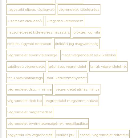
hagyatéki eljárás közjegyző
végrendelet kötelesrész
kizárás az öröklésből
kitagadás kötelesrész
haszonélvezet kötelesrész házastárs
öröklési jogi vita
öröklési ügyvéd debrecen
öröklési jog magyarország
végrendelet érvénytelensége
magánvégrendelet alaki kellékei
sajátkezű végrendelet
gépírásos végrendelet
tanúk végrendeletnél
tanú alkalmatlansága
tanú kedvezményezett
végrendelet dátum hiánya
végrendelet aláírás hiánya
végrendelet több lap
végrendelet megsemmisülése
végrendelet megtámadása
végrendelet érvénytelenségének megállapítása
hagyatéki vita végrendelet
öröklés ptk.
szóbeli végrendelet feltételei