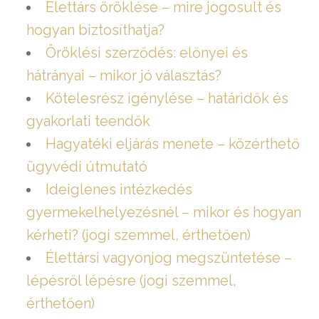
Élettárs öröklése – mire jogosult és
hogyan biztosíthatja?
Öröklési szerződés: előnyei és
hátrányai – mikor jó választás?
Kötelesrész igénylése – határidők és
gyakorlati teendők
Hagyatéki eljárás menete – közérthető
ügyvédi útmutató
Ideiglenes intézkedés
gyermekelhelyezésnél – mikor és hogyan
kérheti? (jogi szemmel, érthetően)
Élettársi vagyonjog megszüntetése –
lépésről lépésre (jogi szemmel,
érthetően)