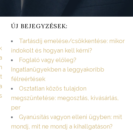
ÚJ BEJEGYZÉSEK:
Tartásdíj emelése/csökkentése: mikor
k
indokolt és hogyan kell kérni?
a
Foglaló vagy előleg?
n
Ingatlanügyekben a leggyakoribb
t
félreértések
a
Osztatlan közös tulajdon
s
megszüntetése: megosztás, kivásárlás,
per
Gyanúsítás vagyon elleni ügyben: mit
mondj, mit ne mondj a kihallgatáson?