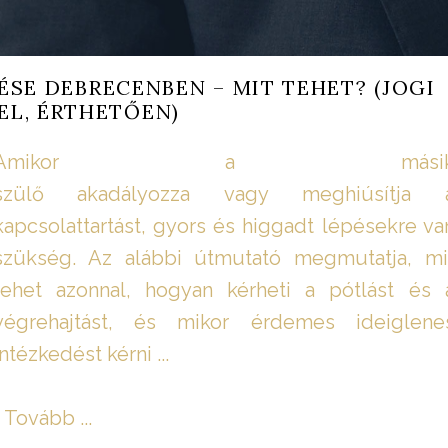
SE DEBRECENBEN – MIT TEHET? (JOGI
L, ÉRTHETŐEN)
Amikor a mási
szülő akadályozza vagy meghiúsítja 
kapcsolattartást, gyors és higgadt lépésekre va
szükség. Az alábbi útmutató megmutatja, mi
tehet azonnal, hogyan kérheti a pótlást és 
végrehajtást, és mikor érdemes ideiglene
intézkedést kérni ...
Tovább ...