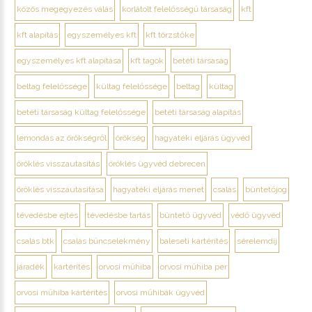
közös megegyezés válás
korlátolt felelősségű társaság
kft
kft alapítás
egyszemélyes kft
kft törzstőke
egyszemélyes kft alapítása
kft tagok
betéti társaság
beltag felelőssége
kültag felelőssége
beltag
kültag
betéti társaság kültag felelőssége
betéti társaság alapítás
lemondás az örökségről
örökség
hagyatéki eljárás ügyvéd
öröklés visszautasítás
öröklés ügyvéd debrecen
öröklés visszautasítása
hagyatéki eljárás menet
csalás
büntetőjog
tévedésbe ejtés
tévedésbe tartás
büntető ügyvéd
védő ügyvéd
csalás btk
csalás bűncselekmény
baleseti kártérítés
sérelemdíj
járadék
kártérítés
orvosi műhiba
orvosi műhiba per
orvosi műhiba kártérítés
orvosi műhibák ügyvéd