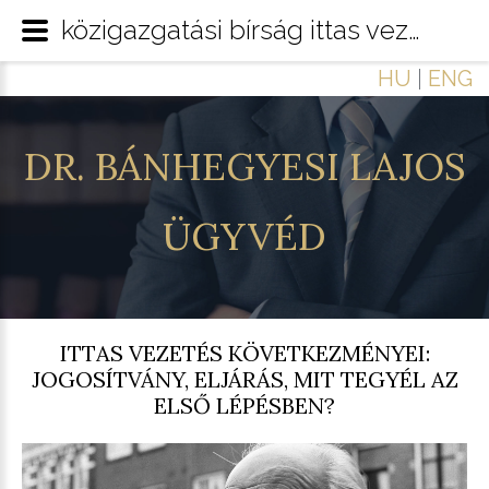
közigazgatási bírság ittas vezetés
HU
|
ENG
DR.
BÁNHEGYESI
LAJOS
ÜGYVÉD
ITTAS VEZETÉS KÖVETKEZMÉNYEI:
JOGOSÍTVÁNY, ELJÁRÁS, MIT TEGYÉL AZ
ELSŐ LÉPÉSBEN?