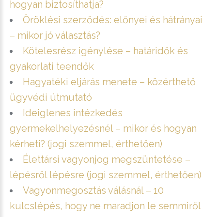
hogyan biztosíthatja?
Öröklési szerződés: előnyei és hátrányai
– mikor jó választás?
Kötelesrész igénylése – határidők és
gyakorlati teendők
Hagyatéki eljárás menete – közérthető
ügyvédi útmutató
Ideiglenes intézkedés
gyermekelhelyezésnél – mikor és hogyan
kérheti? (jogi szemmel, érthetően)
Élettársi vagyonjog megszüntetése –
lépésről lépésre (jogi szemmel, érthetően)
Vagyonmegosztás válásnál – 10
kulcslépés, hogy ne maradjon le semmiről