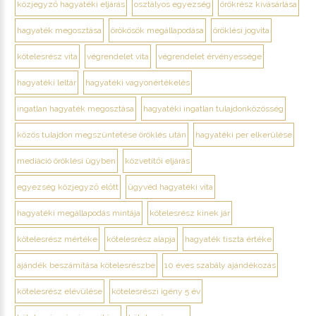
közjegyző hagyatéki eljárás
osztályos egyezség
örökrész kivásárlása
hagyaték megosztása
örökösök megállapodása
öröklési jogvita
kötelesrész vita
végrendelet vita
végrendelet érvényessége
hagyatéki leltár
hagyatéki vagyonértékelés
ingatlan hagyaték megosztása
hagyatéki ingatlan tulajdonközösség
közös tulajdon megszüntetése öröklés után
hagyatéki per elkerülése
mediáció öröklési ügyben
közvetítői eljárás
egyezség közjegyző előtt
ügyvéd hagyatéki vita
hagyatéki megállapodás mintája
kötelesrész kinek jár
kötelesrész mértéke
kötelesrész alapja
hagyaték tiszta értéke
ajándék beszámítása kötelesrészbe
10 éves szabály ajándékozás
kötelesrész elévülése
kötelesrészi igény 5 év