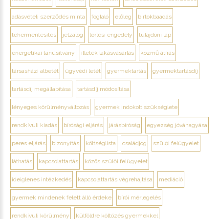
adásvételi szerződés minta
foglaló
előleg
birtokbaadás
tehermentesítés
jelzálog
törlési engedély
tulajdoni lap
energetikai tanúsítvány
illeték lakásvásárlás
közmű átírás
társasházi albetét
ügyvédi letét
gyermektartás
gyermektartásdíj
tartásdíj megállapítása
tartásdíj módosítása
lényeges körülményváltozás
gyermek indokolt szükséglete
rendkívüli kiadás
bírósági eljárás
járásbíróság
egyezség jóváhagyása
peres eljárás
bizonyítás
költséglista
családjog
szülői felügyelet
láthatás
kapcsolattartás
közös szülői felügyelet
ideiglenes intézkedés
kapcsolattartás végrehajtása
mediáció
gyermek mindenek felett álló érdeke
bírói mérlegelés
rendkívüli körülmény
külföldre költözés gyermekkel