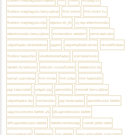
fizetési meghagyásos eljárás
fmh
mokk
közjegyző
fizetési meghagyás benyújtása
fmh online
fmh.mokk.hu
fizetési meghagyás díja
eljárási díj 3%
15 nap ellentmondás
ellentmondás benyújtása
kézbesítési vélelem
perré alakulás
végrehajtás elrendelése
jogerő
végrehajtható okirat
részletfizetés
fizetési halasztás
követelésbehajtás
számlatartozás
bérleti díj tartozás
kölcsön visszafizetés
vállalkozói díj
kamat számítása
fmh minta
fmh űrlap
fmh határidők
jogi képviselet
polgári jog
perindítás
kereset benyújtása
végrehajtási lap
kézbesítés
jogi tanácsadás
ajándékozási illeték
vagyonszerzési illeték 4%
9% ajándékozási illeték
18% ajándékozási illeték
illetékmentesség
cserét pótló vétel
haszonélvezet
illetékalap
nav illeték
lakás adásvételi szerződés