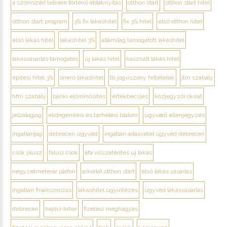
a szomszéd telkére történő ablaknyitás
otthon start
otthon start hitel
otthon start program
3% fix lakáshitel
fix 3% hitel
első otthon hitel
első lakás hitel
lakáshitel 3%
államilag támogatott lakáshitel
lakásvásárlás támogatás
új lakás hitel
használt lakás hitel
építési hitel 3%
önerő lakáshitel
tb jogviszony feltételek
jtm szabály
hfm szabály
banki előminősítés
értékbecslés
közjegyzői okirat
jelzálogjog
elidegenítési és terhelési tilalom
ügyvédi ellenjegyzés
ingatlanjog
debrecen ügyvéd
ingatlan adásvétel ügyvéd debrecen
csok plusz
falusi csok
áfa visszatérítés új lakás
négyzetméterár plafon
árkorlát otthon start
első lakás vásárlás
ingatlan finanszírozás
lakáshitel ügyintézés
ügyvéd lakásvásárlás
debrecen
hajdú-bihar
fizetési meghagyás