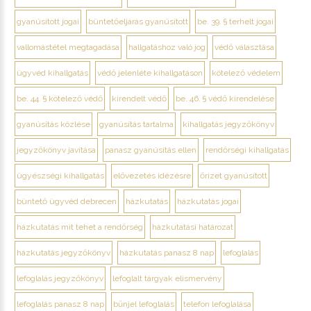
gyanúsított jogai
büntetőeljárás gyanúsított
be. 39. § terhelt jogai
vallomástétel megtagadása
hallgatáshoz való jog
védő választása
ügyvéd kihallgatás
védő jelenléte kihallgatáson
kötelező védelem
be. 44. § kötelező védő
kirendelt védő
be. 46. § védő kirendelése
gyanúsítás közlése
gyanúsítás tartalma
kihallgatás jegyzőkönyv
jegyzőkönyv javítása
panasz gyanúsítás ellen
rendőrségi kihallgatás
ügyészségi kihallgatás
elővezetés idézésre
őrizet gyanúsított
büntető ügyvéd debrecen
házkutatás
házkutatás jogai
házkutatás mit tehet a rendőrség
házkutatási határozat
házkutatás jegyzőkönyv
házkutatás panasz 8 nap
lefoglalás
lefoglalás jegyzőkönyv
lefoglalt tárgyak elismervény
lefoglalás panasz 8 nap
bűnjel lefoglalás
telefon lefoglalása