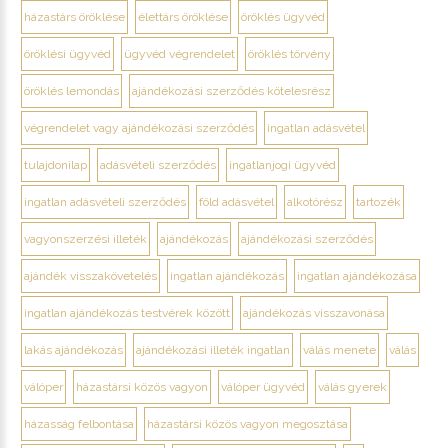
házastárs öröklése
élettárs öröklése
öröklés ügyvéd
öröklési ügyvéd
ügyvéd végrendelet
öröklés törvény
öröklés lemondás
ajándékozási szerződés kötelesrész
végrendelet vagy ajándékozási szerződés
ingatlan adásvétel
tulajdonilap
adásvételi szerződés
ingatlanjogi ügyvéd
ingatlan adásvételi szerződés
föld adásvétel
alkotórész
tartozék
vagyonszerzési illeték
ajándékozás
ajándékozási szerződés
ajándék visszakövetelés
ingatlan ajándékozás
ingatlan ajándékozása
ingatlan ajándékozás testvérek között
ajándékozás visszavonása
lakás ajándékozás
ajándékozási illeték ingatlan
válás menete
válás
válóper
házastársi közös vagyon
válóper ügyvéd
válás gyerek
házasság felbontása
házastársi közös vagyon megosztása