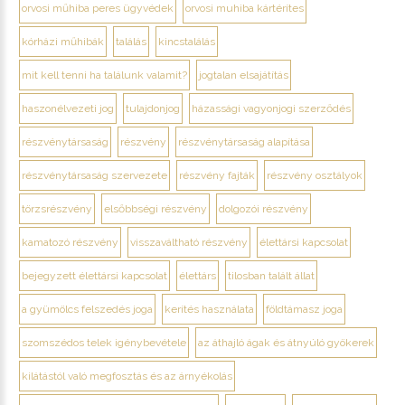
orvosi műhiba peres ügyvédek
orvosi muhiba kártérítes
kórházi műhibák
találás
kincstalálás
mit kell tenni ha találunk valamit?
jogtalan elsajátítás
haszonélvezeti jog
tulajdonjog
házassági vagyonjogi szerződés
részvénytársaság
részvény
részvénytársaság alapítása
részvénytársaság szervezete
részvény fajták
részvény osztályok
törzsrészvény
elsőbbségi részvény
dolgozói részvény
kamatozó részvény
visszaváltható részvény
élettársi kapcsolat
bejegyzett élettársi kapcsolat
élettárs
tilosban talált állat
a gyümölcs felszedés joga
kerítés használata
földtámasz joga
szomszédos telek igénybevétele
az áthajló ágak és átnyúló gyökerek
kilátástól való megfosztás és az árnyékolás