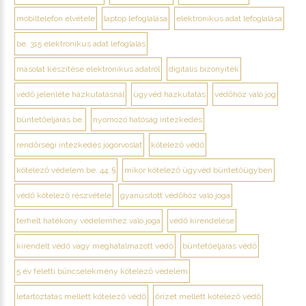
mobiltelefon elvétele
laptop lefoglalása
elektronikus adat lefoglalása
be. 315 elektronikus adat lefoglalás
másolat készítése elektronikus adatról
digitális bizonyíték
védő jelenléte házkutatásnál
ügyvéd házkutatás
védőhöz való jog
büntetőeljárás be.
nyomozó hatóság intézkedés
rendőrségi intézkedés jogorvoslat
kötelező védő
kötelező védelem be. 44. §
mikor kötelező ügyvéd büntetőügyben
védő kötelező részvétele
gyanúsított védőhöz való joga
terhelt hatékony védelemhez való joga
védő kirendelése
kirendelt védő vagy meghatalmazott védő
büntetőeljárás védő
5 év feletti bűncselekmény kötelező védelem
letartóztatás mellett kötelező védő
őrizet mellett kötelező védő