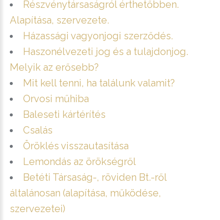
Részvénytársaságról érthetőbben.
Alapítása, szervezete.
Házassági vagyonjogi szerződés.
Haszonélvezeti jog és a tulajdonjog.
Melyik az erősebb?
Mit kell tenni, ha találunk valamit?
Orvosi műhiba
Baleseti kártérítés
Csalás
Öröklés visszautasítása
Lemondás az örökségről
Betéti Társaság-, röviden Bt.-ről
általánosan (alapítása, működése,
szervezetei)