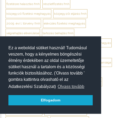
fizetésre halasztás fmh
részletfizetés fmh
közjegyző fizetési meghagyás
közjegyzői eljárás fmh
2009. évi l. törvény fmh
elévülés fizetési meghagyás
végrehajtás elkerülése
tartozás behajtás fmh
jogi személy ellentmondás elektronikusan
ügyvéd fizetési meghagyás
Ez a weboldal sütiket használ! Tudomásul
debrecen ügyvéd fizetési meghagyás
veszem, hogy a kényelmes böngészési
élmény érdekében az oldal üzemeltetője
végrendelet megtámadása mikor érdemes
végrendelet hatálytalansága
sütiket használ a tartalom és a közösségi
érvénytelenség megállapítása per
hagyatéki per végrendelet
funkciók biztosításához. ('Olvass tovább '
gombra kattintva olvasható el az
megtámadási nyilatkozat
megtámadás elévülése 5 év
ptk. 7:37
Adatkezelési Szabályzat)
Olvass tovább
beszámíthatóság végrendelet
Elfogadom
tévedés megtévesztés fenyegetés végrendelet
tisztességtelen befolyás
gépírásos végrendelet tanúk