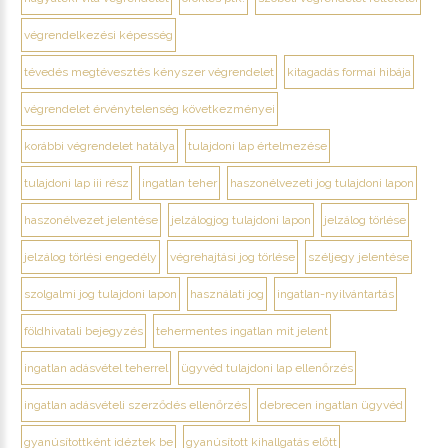
végrendelkezési képesség
tévedés megtévesztés kényszer végrendelet
kitagadás formai hibája
végrendelet érvénytelenség következményei
korábbi végrendelet hatálya
tulajdoni lap értelmezése
tulajdoni lap iii rész
ingatlan teher
haszonélvezeti jog tulajdoni lapon
haszonélvezet jelentése
jelzálogjog tulajdoni lapon
jelzálog törlése
jelzálog törlési engedély
végrehajtási jog törlése
széljegy jelentése
szolgalmi jog tulajdoni lapon
használati jog
ingatlan-nyilvántartás
földhivatali bejegyzés
tehermentes ingatlan mit jelent
ingatlan adásvétel teherrel
ügyvéd tulajdoni lap ellenőrzés
ingatlan adásvételi szerződés ellenőrzés
debrecen ingatlan ügyvéd
gyanúsítottként idéztek be
gyanúsított kihallgatás előtt