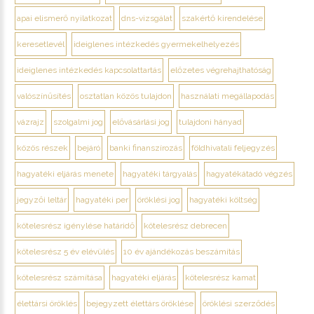
apai elismerő nyilatkozat
dns-vizsgálat
szakértő kirendelése
keresetlevél
ideiglenes intézkedés gyermekelhelyezés
ideiglenes intézkedés kapcsolattartás
előzetes végrehajthatóság
valószínűsítés
osztatlan közös tulajdon
használati megállapodás
vázrajz
szolgalmi jog
elővásárlási jog
tulajdoni hányad
közös részek
bejáró
banki finanszírozás
földhivatali feljegyzés
hagyatéki eljárás menete
hagyatéki tárgyalás
hagyatékátadó végzés
jegyzői leltár
hagyatéki per
öröklési jog
hagyatéki költség
kötelesrész igénylése határidő
kötelesrész debrecen
kötelesrész 5 év elévülés
10 év ajándékozás beszámítás
kötelesrész számítása
hagyatéki eljárás
kötelesrész kamat
élettársi öröklés
bejegyzett élettárs öröklése
öröklési szerződés