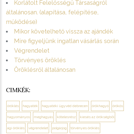
Korlátolt Felelősségű Társaságról
általánosan. (alapítása, felépítése,
működése)
Mikor követelhető vissza az ajándék
Mire figyeljünk ingatlan vásárlás során
Végrendelet
Törvényes öröklés
Öröklésről általánosan
CIMKÉK:
öröklés
hagyaték
hagyatéki ügyvéd debrecen
örökhagyó
örökös
hagyományos
meghagyás
kötelesrész
kiesés az örökségből
ági öröklés
végrendelet
polgárjog
törvényes öröklés