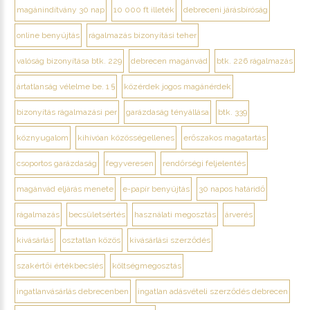
magánindítvány 30 nap
10 000 ft illeték
debreceni járásbíróság
online benyújtás
rágalmazás bizonyítási teher
valóság bizonyítása btk. 229
debrecen magánvád
btk. 226 rágalmazás
ártatlanság vélelme be. 1 §
közérdek jogos magánérdek
bizonyítás rágalmazási per
garázdaság tényállása
btk. 339
köznyugalom
kihívóan közösségellenes
erőszakos magatartás
csoportos garázdaság
fegyveresen
rendőrségi feljelentés
magánvád eljárás menete
e-papír benyújtás
30 napos határidő
rágalmazás
becsületsértés
használati megosztás
árverés
kivásárlás
osztatlan közös
kivásárlási szerződés
szakértői értékbecslés
költségmegosztás
ingatlanvásárlás debrecenben
ingatlan adásvételi szerződés debrecen