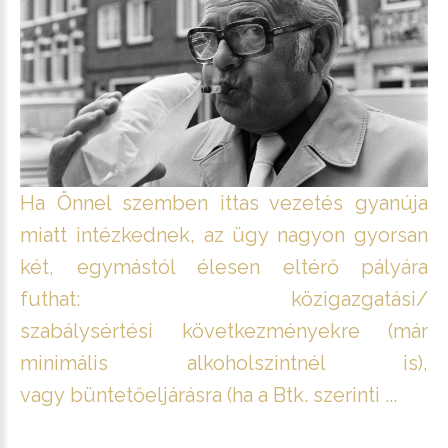
Ha Önnel szemben ittas vezetés gyanúja
miatt intézkednek, az ügy nagyon gyorsan
két, egymástól élesen eltérő pályára
futhat: közigazgatási/
szabálysértési következményekre (már
minimális alkoholszintnél is),
vagy büntetőeljárásra (ha a Btk. szerinti ...