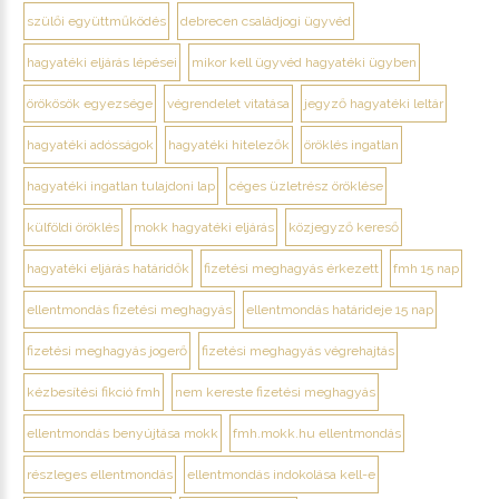
szülői együttműködés
debrecen családjogi ügyvéd
hagyatéki eljárás lépései
mikor kell ügyvéd hagyatéki ügyben
örökösök egyezsége
végrendelet vitatása
jegyző hagyatéki leltár
hagyatéki adósságok
hagyatéki hitelezők
öröklés ingatlan
hagyatéki ingatlan tulajdoni lap
céges üzletrész öröklése
külföldi öröklés
mokk hagyatéki eljárás
közjegyző kereső
hagyatéki eljárás határidők
fizetési meghagyás érkezett
fmh 15 nap
ellentmondás fizetési meghagyás
ellentmondás határideje 15 nap
fizetési meghagyás jogerő
fizetési meghagyás végrehajtás
kézbesítési fikció fmh
nem kereste fizetési meghagyás
ellentmondás benyújtása mokk
fmh.mokk.hu ellentmondás
részleges ellentmondás
ellentmondás indokolása kell-e