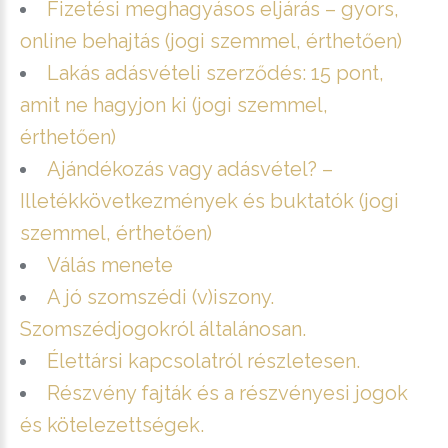
Fizetési meghagyásos eljárás – gyors,
online behajtás (jogi szemmel, érthetően)
Lakás adásvételi szerződés: 15 pont,
amit ne hagyjon ki (jogi szemmel,
érthetően)
Ajándékozás vagy adásvétel? –
Illetékkövetkezmények és buktatók (jogi
szemmel, érthetően)
Válás menete
A jó szomszédi (v)iszony.
Szomszédjogokról általánosan.
Élettársi kapcsolatról részletesen.
Részvény fajták és a részvényesi jogok
és kötelezettségek.