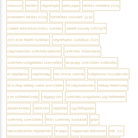
inkasszó
letiltás
végrehajtó
adós jogai
letiltás mértéke 2025
jövedelem letiltás 2025
bérletiltás százalék 33 50
családi adókedvezmény mentes
védett összeg 116029 ft
200 ezer feletti korlátlan
végrehajtás szabályai 2025
cégmódosítás székhelyváltozás
székhely módosítása
székhelyszolgáltatás szerződés
társasági szerződés módosítás
e-cégeljárás
cégbíróság
nav online számla
tulajdonosi hozzájárulás
bt kültag beltag csere szerződés
bt cégmódosítás
beltag felelősség
5 év utófelelősség
cégjegyzés
székhelyszolgáltatás jogi feltételek
postakezelés
iratőrzés
cégtábla
ügyfélfogadás
székhely szerződés
fiktív székhely kockázat
gdpr
becsületsértés feljelentés
e-papír
magánvád debrecen
btk. 227