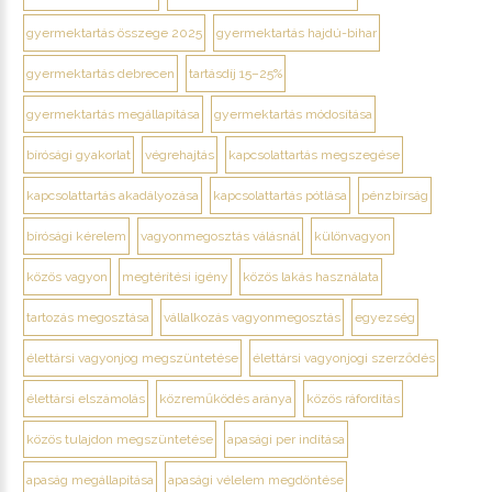
gyermektartás összege 2025
gyermektartás hajdú-bihar
gyermektartás debrecen
tartásdíj 15–25%
gyermektartás megállapítása
gyermektartás módosítása
bírósági gyakorlat
végrehajtás
kapcsolattartás megszegése
kapcsolattartás akadályozása
kapcsolattartás pótlása
pénzbírság
bírósági kérelem
vagyonmegosztás válásnál
különvagyon
közös vagyon
megtérítési igény
közös lakás használata
tartozás megosztása
vállalkozás vagyonmegosztás
egyezség
élettársi vagyonjog megszüntetése
élettársi vagyonjogi szerződés
élettársi elszámolás
közreműködés aránya
közös ráfordítás
közös tulajdon megszüntetése
apasági per indítása
apaság megállapítása
apasági vélelem megdöntése