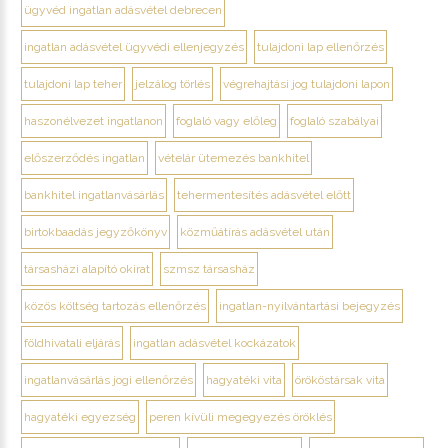
ügyvéd ingatlan adásvétel debrecen
ingatlan adásvétel ügyvédi ellenjegyzés
tulajdoni lap ellenőrzés
tulajdoni lap teher
jelzálog törlés
végrehajtási jog tulajdoni lapon
haszonélvezet ingatlanon
foglaló vagy előleg
foglaló szabályai
előszerződés ingatlan
vételár ütemezés bankhitel
bankhitel ingatlanvásárlás
tehermentesítés adásvétel előtt
birtokbaadás jegyzőkönyv
közműátírás adásvétel után
társasházi alapító okirat
szmsz társasház
közös költség tartozás ellenőrzés
ingatlan-nyilvántartási bejegyzés
földhivatali eljárás
ingatlan adásvétel kockázatok
ingatlanvásárlás jogi ellenőrzés
hagyatéki vita
örököstársak vita
hagyatéki egyezség
peren kívüli megegyezés öröklés