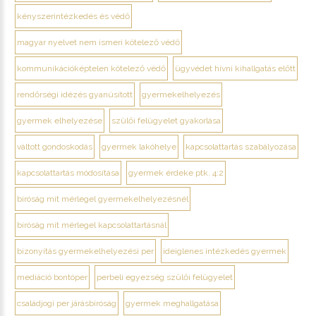
kényszerintézkedés és védő
magyar nyelvet nem ismeri kötelező védő
kommunikációképtelen kötelező védő
ügyvédet hívni kihallgatás előtt
rendőrségi idézés gyanúsított
gyermekelhelyezés
gyermek elhelyezése
szülői felügyelet gyakorlása
váltott gondoskodás
gyermek lakóhelye
kapcsolattartás szabályozása
kapcsolattartás módosítása
gyermek érdeke ptk. 4:2
bíróság mit mérlegel gyermekelhelyezésnél
bíróság mit mérlegel kapcsolattartásnál
bizonyítás gyermekelhelyezési per
ideiglenes intézkedés gyermek
mediáció bontóper
perbeli egyezség szülői felügyelet
családjogi per járásbíróság
gyermek meghallgatása