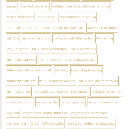
ényny
ügyvéd debrecen
öröklési szerződés előnyei hátrányai
tartási szerződés
életjáradék
végrendelet alternatívái
azonnali hatályú felmondás indokai munkavállaló
azonnali felmondás
mt. 78 §
15 napos határidő
próbaidő alatti felmondás
távolléti díj
végkielégítés
munkabér késedelme
munkavédelem
munkajog ügyvéd
felmondási idő betegszabadság alatt
felmondási idő táppénz alatt
mt. 68 §
keresőképtelenség
felmondási tilalom
munkáltatói felmondás
munkavállalói felmondás
munkaügyi jog
próbaidő alatti azonnali felmondás
próbaidő felmondás
indokolás nélkül
írásbeli közlés
kilépő papírok
egyenlő bánásmód
ügyvéd
végrehajtás megszüntetése
végrehajtás korlátozása
végrehajtási kifogás
felfüggesztés
elévülés
teljesítés igazolása