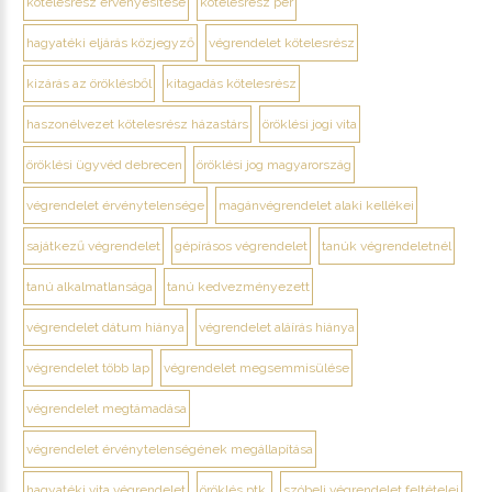
kötelesrész érvényesítése
kötelesrész per
hagyatéki eljárás közjegyző
végrendelet kötelesrész
kizárás az öröklésből
kitagadás kötelesrész
haszonélvezet kötelesrész házastárs
öröklési jogi vita
öröklési ügyvéd debrecen
öröklési jog magyarország
végrendelet érvénytelensége
magánvégrendelet alaki kellékei
sajátkezű végrendelet
gépírásos végrendelet
tanúk végrendeletnél
tanú alkalmatlansága
tanú kedvezményezett
végrendelet dátum hiánya
végrendelet aláírás hiánya
végrendelet több lap
végrendelet megsemmisülése
végrendelet megtámadása
végrendelet érvénytelenségének megállapítása
hagyatéki vita végrendelet
öröklés ptk.
szóbeli végrendelet feltételei