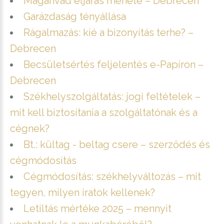
Magánvád eljárás menete – Debrecen
Garázdaság tényállása
Rágalmazás: kié a bizonyítás terhe? –
Debrecen
Becsületsértés feljelentés e-Papíron –
Debrecen
Székhelyszolgáltatás: jogi feltételek –
mit kell biztosítania a szolgáltatónak és a
cégnek?
Bt.: kültag - beltag csere – szerződés és
cégmódosítás
Cégmódosítás: székhelyváltozás – mit
tegyen, milyen iratok kellenek?
Letiltás mértéke 2025 – mennyit