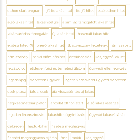
otthon start program
3% fix lakáshitel
fix 3% hitel
első otthon hitel
első lakás hitel
lakáshitel 3%
államilag támogatott lakáshitel
lakásvásárlás támogatás
új lakás hitel
használt lakás hitel
építési hitel 3%
önerő lakáshitel
tb jogviszony feltételek
jtm szabály
hfm szabály
banki előminősítés
értékbecslés
közjegyzői okirat
jelzálogjog
elidegenítési és terhelési tilalom
ügyvédi ellenjegyzés
ingatlanjog
debrecen ügyvéd
ingatlan adásvétel ügyvéd debrecen
csok plusz
falusi csok
áfa visszatérítés új lakás
négyzetméterár plafon
árkorlát otthon start
első lakás vásárlás
ingatlan finanszírozás
lakáshitel ügyintézés
ügyvéd lakásvásárlás
debrecen
hajdú-bihar
fizetési meghagyás
fizetési meghagyásos eljárás
fmh
mokk
közjegyző