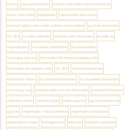
ényny
ügyvéd debrecen
öröklési szerződés előnyei hátrányai
tartási szerződés
életjáradék
végrendelet alternatívái
azonnali hatályú felmondás indokai munkavállaló
azonnali felmondás
mt. 78 §
15 napos határidő
próbaidő alatti felmondás
távolléti díj
végkielégítés
munkabér késedelme
munkavédelem
munkajog ügyvéd
felmondási idő betegszabadság alatt
felmondási idő táppénz alatt
mt. 68 §
keresőképtelenség
felmondási tilalom
munkáltatói felmondás
munkavállalói felmondás
munkaügyi jog
próbaidő alatti azonnali felmondás
próbaidő felmondás
indokolás nélkül
írásbeli közlés
kilépő papírok
egyenlő bánásmód
ügyvéd
végrehajtás megszüntetése
végrehajtás korlátozása
végrehajtási kifogás
felfüggesztés
elévülés
teljesítés igazolása