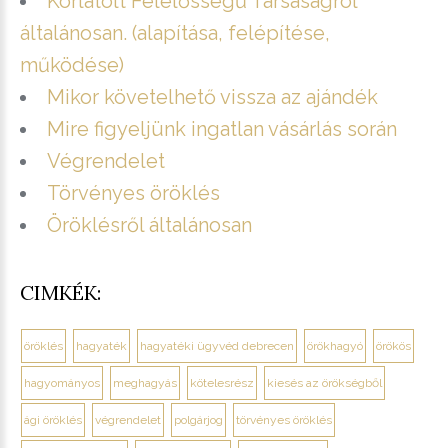
Korlátolt Felelősségű Társaságról
általánosan. (alapítása, felépítése,
működése)
Mikor követelhető vissza az ajándék
Mire figyeljünk ingatlan vásárlás során
Végrendelet
Törvényes öröklés
Öröklésről általánosan
CIMKÉK:
öröklés
hagyaték
hagyatéki ügyvéd debrecen
örökhagyó
örökös
hagyományos
meghagyás
kötelesrész
kiesés az örökségből
ági öröklés
végrendelet
polgárjog
törvényes öröklés