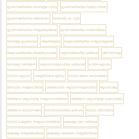
gyermektartás összege 2025
gyermektartás hajdú-bihar
gyermektartás debrecen
tartásdíj 15–25%
gyermektartás megállapítása
gyermektartás módosítása
bírósági gyakorlat
végrehajtás
kapcsolattartás megszegése
kapcsolattartás akadályozása
kapcsolattartás pótlása
pénzbírság
bírósági kérelem
vagyonmegosztás válásnál
különvagyon
közös vagyon
megtérítési igény
közös lakás használata
tartozás megosztása
vállalkozás vagyonmegosztás
egyezség
élettársi vagyonjog megszüntetése
élettársi vagyonjogi szerződés
élettársi elszámolás
közreműködés aránya
közös ráfordítás
közös tulajdon megszüntetése
apasági per indítása
apaság megállapítása
apasági vélelem megdöntése