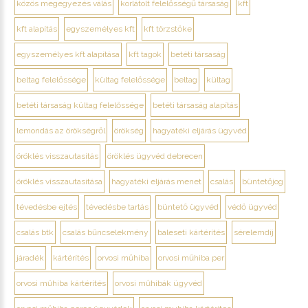
közös megegyezés válás
korlátolt felelősségű társaság
kft
kft alapítás
egyszemélyes kft
kft törzstőke
egyszemélyes kft alapítása
kft tagok
betéti társaság
beltag felelőssége
kültag felelőssége
beltag
kültag
betéti társaság kültag felelőssége
betéti társaság alapítás
lemondás az örökségről
örökség
hagyatéki eljárás ügyvéd
öröklés visszautasítás
öröklés ügyvéd debrecen
öröklés visszautasítása
hagyatéki eljárás menet
csalás
büntetőjog
tévedésbe ejtés
tévedésbe tartás
büntető ügyvéd
védő ügyvéd
csalás btk
csalás bűncselekmény
baleseti kártérítés
sérelemdíj
járadék
kártérítés
orvosi műhiba
orvosi műhiba per
orvosi műhiba kártérítés
orvosi műhibák ügyvéd