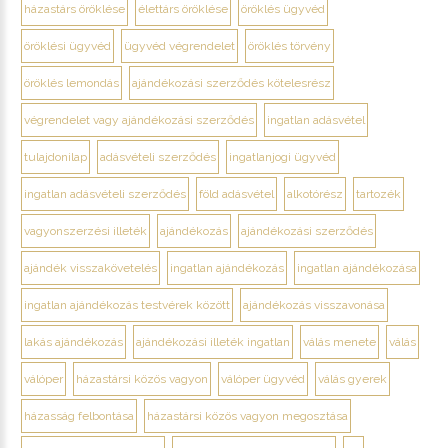
házastárs öröklése
élettárs öröklése
öröklés ügyvéd
öröklési ügyvéd
ügyvéd végrendelet
öröklés törvény
öröklés lemondás
ajándékozási szerződés kötelesrész
végrendelet vagy ajándékozási szerződés
ingatlan adásvétel
tulajdonilap
adásvételi szerződés
ingatlanjogi ügyvéd
ingatlan adásvételi szerződés
föld adásvétel
alkotórész
tartozék
vagyonszerzési illeték
ajándékozás
ajándékozási szerződés
ajándék visszakövetelés
ingatlan ajándékozás
ingatlan ajándékozása
ingatlan ajándékozás testvérek között
ajándékozás visszavonása
lakás ajándékozás
ajándékozási illeték ingatlan
válás menete
válás
válóper
házastársi közös vagyon
válóper ügyvéd
válás gyerek
házasság felbontása
házastársi közös vagyon megosztása