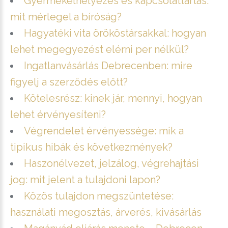
Gyermekelhelyezés és kapcsolattartás:
mit mérlegel a bíróság?
Hagyatéki vita örököstársakkal: hogyan
lehet megegyezést elérni per nélkül?
Ingatlanvásárlás Debrecenben: mire
figyelj a szerződés előtt?
Kötelesrész: kinek jár, mennyi, hogyan
lehet érvényesíteni?
Végrendelet érvényessége: mik a
tipikus hibák és következmények?
Haszonélvezet, jelzálog, végrehajtási
jog: mit jelent a tulajdoni lapon?
Közös tulajdon megszüntetése:
használati megosztás, árverés, kivásárlás