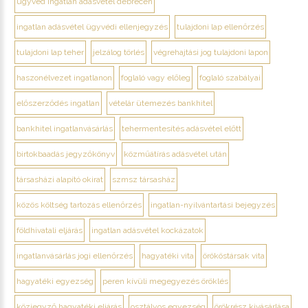
ügyvéd ingatlan adásvétel debrecen
ingatlan adásvétel ügyvédi ellenjegyzés
tulajdoni lap ellenőrzés
tulajdoni lap teher
jelzálog törlés
végrehajtási jog tulajdoni lapon
haszonélvezet ingatlanon
foglaló vagy előleg
foglaló szabályai
előszerződés ingatlan
vételár ütemezés bankhitel
bankhitel ingatlanvásárlás
tehermentesítés adásvétel előtt
birtokbaadás jegyzőkönyv
közműátírás adásvétel után
társasházi alapító okirat
szmsz társasház
közös költség tartozás ellenőrzés
ingatlan-nyilvántartási bejegyzés
földhivatali eljárás
ingatlan adásvétel kockázatok
ingatlanvásárlás jogi ellenőrzés
hagyatéki vita
örököstársak vita
hagyatéki egyezség
peren kívüli megegyezés öröklés
közjegyző hagyatéki eljárás
osztályos egyezség
örökrész kivásárlása