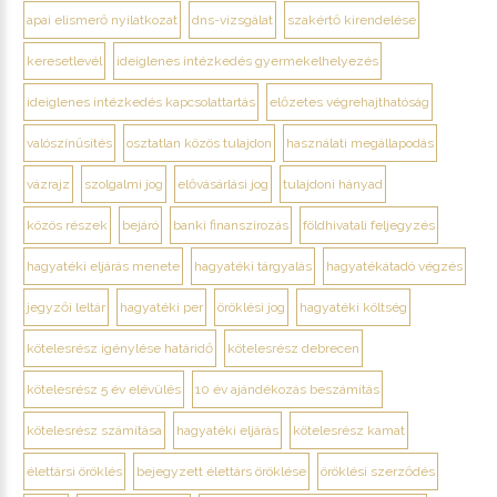
apai elismerő nyilatkozat
dns-vizsgálat
szakértő kirendelése
keresetlevél
ideiglenes intézkedés gyermekelhelyezés
ideiglenes intézkedés kapcsolattartás
előzetes végrehajthatóság
valószínűsítés
osztatlan közös tulajdon
használati megállapodás
vázrajz
szolgalmi jog
elővásárlási jog
tulajdoni hányad
közös részek
bejáró
banki finanszírozás
földhivatali feljegyzés
hagyatéki eljárás menete
hagyatéki tárgyalás
hagyatékátadó végzés
jegyzői leltár
hagyatéki per
öröklési jog
hagyatéki költség
kötelesrész igénylése határidő
kötelesrész debrecen
kötelesrész 5 év elévülés
10 év ajándékozás beszámítás
kötelesrész számítása
hagyatéki eljárás
kötelesrész kamat
élettársi öröklés
bejegyzett élettárs öröklése
öröklési szerződés