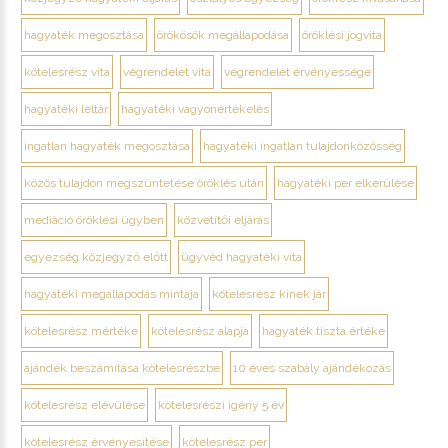
hagyaték megosztása
örökösök megállapodása
öröklési jogvita
kötelesrész vita
végrendelet vita
végrendelet érvényessége
hagyatéki leltár
hagyatéki vagyonértékelés
ingatlan hagyaték megosztása
hagyatéki ingatlan tulajdonközösség
közös tulajdon megszüntetése öröklés után
hagyatéki per elkerülése
mediáció öröklési ügyben
közvetítői eljárás
egyezség közjegyző előtt
ügyvéd hagyatéki vita
hagyatéki megállapodás mintája
kötelesrész kinek jár
kötelesrész mértéke
kötelesrész alapja
hagyaték tiszta értéke
ajándék beszámítása kötelesrészbe
10 éves szabály ajándékozás
kötelesrész elévülése
kötelesrészi igény 5 év
kötelesrész érvényesítése
kötelesrész per