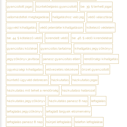
gyanúsított jogai
büntetőeljárás gyanúsított
be. 39. § terhelt jogai
vallomástétel megtagadása
hallgatáshoz való jog
védő választása
ügyvéd kihallgatás
védő jelenléte kihallgatáson
kötelező védelem
be. 44. § kötelező védő
kirendelt védő
be. 46. § védő kirendelése
gyanúsítás közlése
gyanúsítás tartalma
kihallgatás jegyzőkönyv
jegyzőkönyv javítása
panasz gyanúsítás ellen
rendőrségi kihallgatás
ügyészségi kihallgatás
elővezetés idézésre
őrizet gyanúsított
büntető ügyvéd debrecen
házkutatás
házkutatás jogai
házkutatás mit tehet a rendőrség
házkutatási határozat
házkutatás jegyzőkönyv
házkutatás panasz 8 nap
lefoglalás
lefoglalás jegyzőkönyv
lefoglalt tárgyak elismervény
lefoglalás panasz 8 nap
bűnjel lefoglalás
telefon lefoglalása