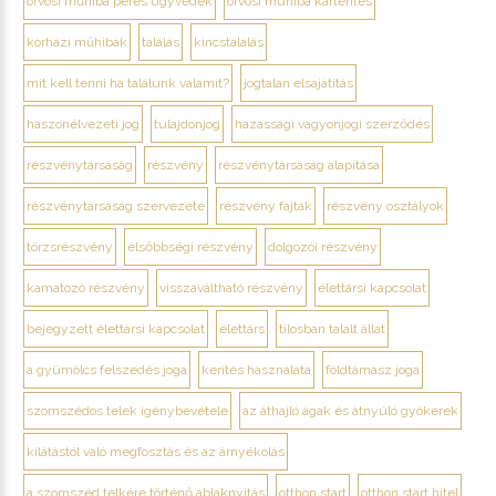
orvosi műhiba peres ügyvédek
orvosi muhiba kártérítes
kórházi műhibák
találás
kincstalálás
mit kell tenni ha találunk valamit?
jogtalan elsajátítás
haszonélvezeti jog
tulajdonjog
házassági vagyonjogi szerződés
részvénytársaság
részvény
részvénytársaság alapítása
részvénytársaság szervezete
részvény fajták
részvény osztályok
törzsrészvény
elsőbbségi részvény
dolgozói részvény
kamatozó részvény
visszaváltható részvény
élettársi kapcsolat
bejegyzett élettársi kapcsolat
élettárs
tilosban talált állat
a gyümölcs felszedés joga
kerítés használata
földtámasz joga
szomszédos telek igénybevétele
az áthajló ágak és átnyúló gyökerek
kilátástól való megfosztás és az árnyékolás
a szomszéd telkére történő ablaknyitás
otthon start
otthon start hitel