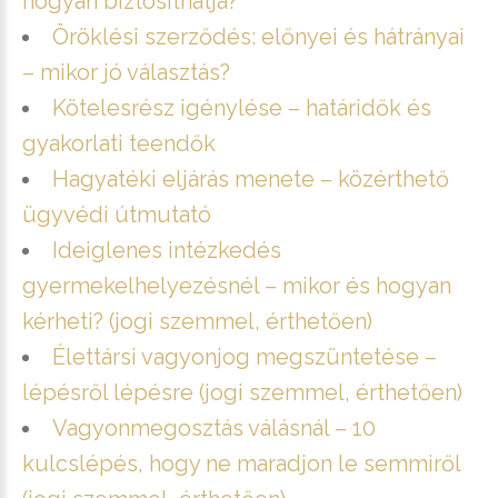
hogyan biztosíthatja?
Öröklési szerződés: előnyei és hátrányai
– mikor jó választás?
Kötelesrész igénylése – határidők és
gyakorlati teendők
Hagyatéki eljárás menete – közérthető
ügyvédi útmutató
Ideiglenes intézkedés
gyermekelhelyezésnél – mikor és hogyan
kérheti? (jogi szemmel, érthetően)
Élettársi vagyonjog megszüntetése –
lépésről lépésre (jogi szemmel, érthetően)
Vagyonmegosztás válásnál – 10
kulcslépés, hogy ne maradjon le semmiről