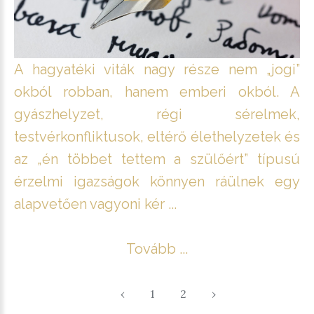
A hagyatéki viták nagy része nem „jogi”
okból robban, hanem emberi okból. A
gyászhelyzet, régi sérelmek,
testvérkonfliktusok, eltérő élethelyzetek és
az „én többet tettem a szülőért” típusú
érzelmi igazságok könnyen ráülnek egy
alapvetően vagyoni kér ...
Tovább ...
‹
1
2
›