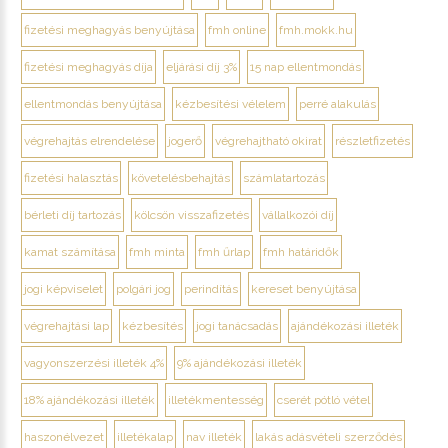
fizetési meghagyás benyújtása
fmh online
fmh.mokk.hu
fizetési meghagyás díja
eljárási díj 3%
15 nap ellentmondás
ellentmondás benyújtása
kézbesítési vélelem
perré alakulás
végrehajtás elrendelése
jogerő
végrehajtható okirat
részletfizetés
fizetési halasztás
követelésbehajtás
számlatartozás
bérleti díj tartozás
kölcsön visszafizetés
vállalkozói díj
kamat számítása
fmh minta
fmh űrlap
fmh határidők
jogi képviselet
polgári jog
perindítás
kereset benyújtása
végrehajtási lap
kézbesítés
jogi tanácsadás
ajándékozási illeték
vagyonszerzési illeték 4%
9% ajándékozási illeték
18% ajándékozási illeték
illetékmentesség
cserét pótló vétel
haszonélvezet
illetékalap
nav illeték
lakás adásvételi szerződés