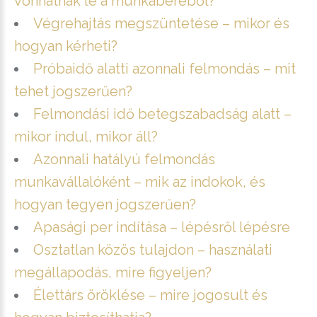
vonhatnak le a munkabéréből?
Végrehajtás megszüntetése – mikor és
hogyan kérheti?
Próbaidő alatti azonnali felmondás – mit
tehet jogszerűen?
Felmondási idő betegszabadság alatt –
mikor indul, mikor áll?
Azonnali hatályú felmondás
munkavállalóként – mik az indokok, és
hogyan tegyen jogszerűen?
Apasági per indítása – lépésről lépésre
Osztatlan közös tulajdon – használati
megállapodás, mire figyeljen?
Élettárs öröklése – mire jogosult és