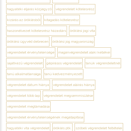
hagyatéki eljárás közjegyző
végrendelet kötelesrész
kizárás az öröklésből
kitagadás kötelesrész
haszonélvezet kötelesrész házastárs
öröklési jogi vita
öröklési ügyvéd debrecen
öröklési jog magyarország
végrendelet érvénytelensége
magánvégrendelet alaki kellékei
sajátkezű végrendelet
gépírásos végrendelet
tanúk végrendeletnél
tanú alkalmatlansága
tanú kedvezményezett
végrendelet dátum hiánya
végrendelet aláírás hiánya
végrendelet több lap
végrendelet megsemmisülése
végrendelet megtámadása
végrendelet érvénytelenségének megállapítása
hagyatéki vita végrendelet
öröklés ptk.
szóbeli végrendelet feltételei