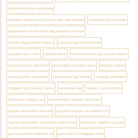
végrendelkezési képesség
tévedés megtévesztés kényszer végrendelet
kitagadás formai hibája
végrendelet érvénytelenség következményei
korábbi végrendelet hatálya
tulajdoni lap értelmezése
tulajdoni lap iii rész
ingatlan teher
haszonélvezeti jog tulajdoni lapon
haszonélvezet jelentése
jelzálogjog tulajdoni lapon
jelzálog törlése
jelzálog törlési engedély
végrehajtási jog törlése
széljegy jelentése
szolgalmi jog tulajdoni lapon
használati jog
ingatlan-nyilvántartás
földhivatali bejegyzés
tehermentes ingatlan mit jelent
ingatlan adásvétel teherrel
ügyvéd tulajdoni lap ellenőrzés
ingatlan adásvételi szerződés ellenőrzés
debrecen ingatlan ügyvéd
gyanúsítottként idéztek be
gyanúsított kihallgatás előtt