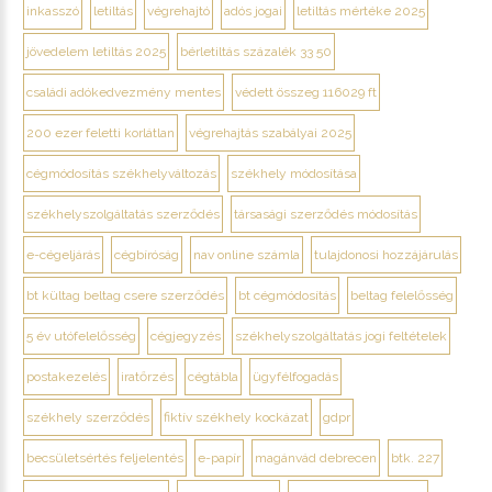
inkasszó
letiltás
végrehajtó
adós jogai
letiltás mértéke 2025
jövedelem letiltás 2025
bérletiltás százalék 33 50
családi adókedvezmény mentes
védett összeg 116029 ft
200 ezer feletti korlátlan
végrehajtás szabályai 2025
cégmódosítás székhelyváltozás
székhely módosítása
székhelyszolgáltatás szerződés
társasági szerződés módosítás
e-cégeljárás
cégbíróság
nav online számla
tulajdonosi hozzájárulás
bt kültag beltag csere szerződés
bt cégmódosítás
beltag felelősség
5 év utófelelősség
cégjegyzés
székhelyszolgáltatás jogi feltételek
postakezelés
iratőrzés
cégtábla
ügyfélfogadás
székhely szerződés
fiktív székhely kockázat
gdpr
becsületsértés feljelentés
e-papír
magánvád debrecen
btk. 227