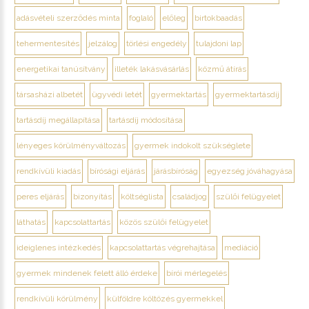
adásvételi szerződés minta
foglaló
előleg
birtokbaadás
tehermentesítés
jelzálog
törlési engedély
tulajdoni lap
energetikai tanúsítvány
illeték lakásvásárlás
közmű átírás
társasházi albetét
ügyvédi letét
gyermektartás
gyermektartásdíj
tartásdíj megállapítása
tartásdíj módosítása
lényeges körülményváltozás
gyermek indokolt szükséglete
rendkívüli kiadás
bírósági eljárás
járásbíróság
egyezség jóváhagyása
peres eljárás
bizonyítás
költséglista
családjog
szülői felügyelet
láthatás
kapcsolattartás
közös szülői felügyelet
ideiglenes intézkedés
kapcsolattartás végrehajtása
mediáció
gyermek mindenek felett álló érdeke
bírói mérlegelés
rendkívüli körülmény
külföldre költözés gyermekkel