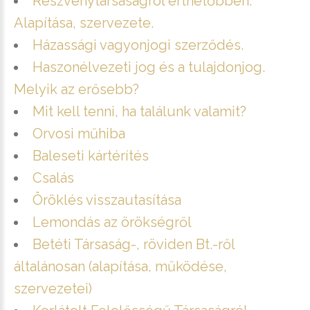
Részvénytársaságról érthetőbben.
Alapítása, szervezete.
Házassági vagyonjogi szerződés.
Haszonélvezeti jog és a tulajdonjog.
Melyik az erősebb?
Mit kell tenni, ha találunk valamit?
Orvosi műhiba
Baleseti kártérítés
Csalás
Öröklés visszautasítása
Lemondás az örökségről
Betéti Társaság-, röviden Bt.-ről
általánosan (alapítása, működése,
szervezetei)