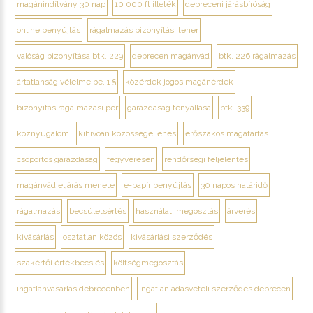
magánindítvány 30 nap
10 000 ft illeték
debreceni járásbíróság
online benyújtás
rágalmazás bizonyítási teher
valóság bizonyítása btk. 229
debrecen magánvád
btk. 226 rágalmazás
ártatlanság vélelme be. 1 §
közérdek jogos magánérdek
bizonyítás rágalmazási per
garázdaság tényállása
btk. 339
köznyugalom
kihívóan közösségellenes
erőszakos magatartás
csoportos garázdaság
fegyveresen
rendőrségi feljelentés
magánvád eljárás menete
e-papír benyújtás
30 napos határidő
rágalmazás
becsületsértés
használati megosztás
árverés
kivásárlás
osztatlan közös
kivásárlási szerződés
szakértői értékbecslés
költségmegosztás
ingatlanvásárlás debrecenben
ingatlan adásvételi szerződés debrecen