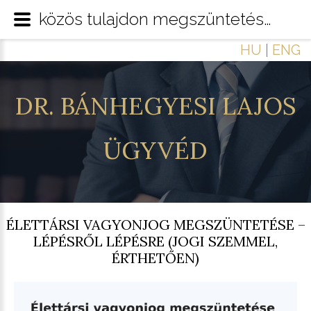
közös tulajdon megszüntetése
HU
|
ENG
DR.
BÁNHEGYESI
LAJOS
ÜGYVÉD
ÉLETTÁRSI VAGYONJOG MEGSZÜNTETÉSE –
LÉPÉSRŐL LÉPÉSRE (JOGI SZEMMEL,
ÉRTHETŐEN)