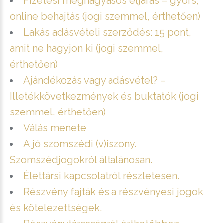
Fizetési meghagyásos eljárás – gyors,
online behajtás (jogi szemmel, érthetően)
Lakás adásvételi szerződés: 15 pont,
amit ne hagyjon ki (jogi szemmel,
érthetően)
Ajándékozás vagy adásvétel? –
Illetékkövetkezmények és buktatók (jogi
szemmel, érthetően)
Válás menete
A jó szomszédi (v)iszony.
Szomszédjogokról általánosan.
Élettársi kapcsolatról részletesen.
Részvény fajták és a részvényesi jogok
és kötelezettségek.