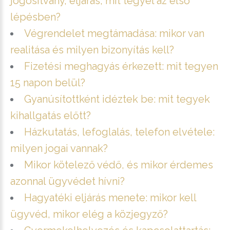
jogosítvány, eljárás, mit tegyél az első
lépésben?
Végrendelet megtámadása: mikor van
realitása és milyen bizonyítás kell?
Fizetési meghagyás érkezett: mit tegyen
15 napon belül?
Gyanúsítottként idéztek be: mit tegyek
kihallgatás előtt?
Házkutatás, lefoglalás, telefon elvétele:
milyen jogai vannak?
Mikor kötelező védő, és mikor érdemes
azonnal ügyvédet hívni?
Hagyatéki eljárás menete: mikor kell
ügyvéd, mikor elég a közjegyző?