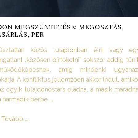
DON MEGSZÜNTETÉSE: MEGOSZTÁS,
ÁSÁRLÁS, PER
Osztatlan közös tulajdonban élni vagy eg
ingatlant „közösen birtokolni” sokszor addig tűni
működőképesnek, amíg mindenki ugyanaz
akarja. A konfliktus jellemzően akkor indul, amiko
az egyik tulajdonostárs eladna, a másik maradna
a harmadik bérbe ...
Tovább ...