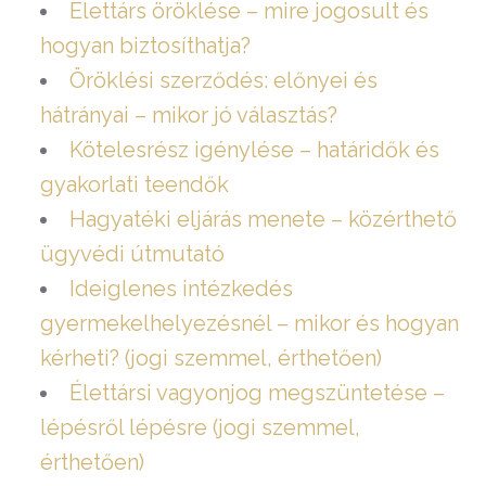
Élettárs öröklése – mire jogosult és
hogyan biztosíthatja?
Öröklési szerződés: előnyei és
hátrányai – mikor jó választás?
Kötelesrész igénylése – határidők és
gyakorlati teendők
Hagyatéki eljárás menete – közérthető
ügyvédi útmutató
Ideiglenes intézkedés
gyermekelhelyezésnél – mikor és hogyan
kérheti? (jogi szemmel, érthetően)
Élettársi vagyonjog megszüntetése –
lépésről lépésre (jogi szemmel,
érthetően)