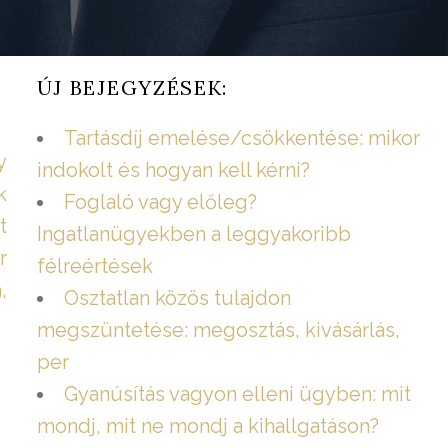
ÚJ BEJEGYZÉSEK:
Tartásdíj emelése/csökkentése: mikor
y
indokolt és hogyan kell kérni?
k
Foglaló vagy előleg?
t
Ingatlanügyekben a leggyakoribb
r
félreértések
,
Osztatlan közös tulajdon
megszüntetése: megosztás, kivásárlás,
per
Gyanúsítás vagyon elleni ügyben: mit
mondj, mit ne mondj a kihallgatáson?