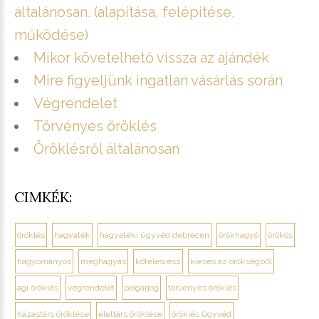
általánosan. (alapítása, felépítése,
működése)
Mikor követelhető vissza az ajándék
Mire figyeljünk ingatlan vásárlás során
Végrendelet
Törvényes öröklés
Öröklésről általánosan
CIMKÉK:
öröklés
hagyaték
hagyatéki ügyvéd debrecen
örökhagyó
örökös
hagyományos
meghagyás
kötelesrész
kiesés az örökségből
ági öröklés
végrendelet
polgárjog
törvényes öröklés
házastárs öröklése
élettárs öröklése
öröklés ügyvéd