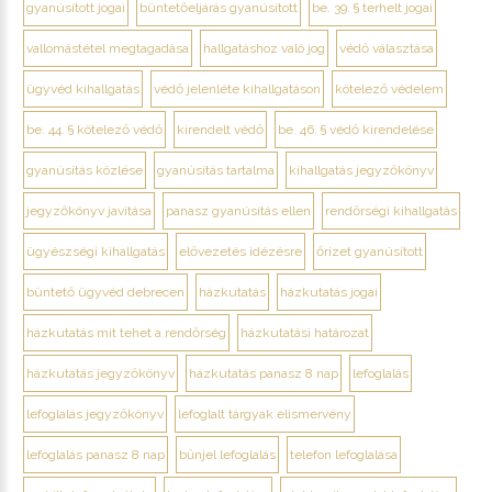
gyanúsított jogai
büntetőeljárás gyanúsított
be. 39. § terhelt jogai
vallomástétel megtagadása
hallgatáshoz való jog
védő választása
ügyvéd kihallgatás
védő jelenléte kihallgatáson
kötelező védelem
be. 44. § kötelező védő
kirendelt védő
be. 46. § védő kirendelése
gyanúsítás közlése
gyanúsítás tartalma
kihallgatás jegyzőkönyv
jegyzőkönyv javítása
panasz gyanúsítás ellen
rendőrségi kihallgatás
ügyészségi kihallgatás
elővezetés idézésre
őrizet gyanúsított
büntető ügyvéd debrecen
házkutatás
házkutatás jogai
házkutatás mit tehet a rendőrség
házkutatási határozat
házkutatás jegyzőkönyv
házkutatás panasz 8 nap
lefoglalás
lefoglalás jegyzőkönyv
lefoglalt tárgyak elismervény
lefoglalás panasz 8 nap
bűnjel lefoglalás
telefon lefoglalása