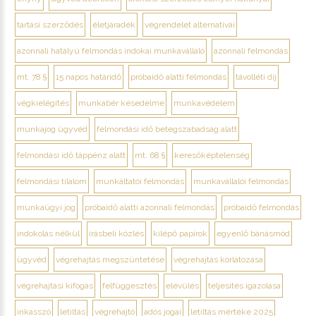
tartási szerződés
életjáradék
végrendelet alternatívái
azonnali hatályú felmondás indokai munkavállaló
azonnali felmondás
mt. 78 §
15 napos határidő
próbaidő alatti felmondás
távolléti díj
végkielégítés
munkabér késedelme
munkavédelem
munkajog ügyvéd
felmondási idő betegszabadság alatt
felmondási idő táppénz alatt
mt. 68 §
keresőképtelenség
felmondási tilalom
munkáltatói felmondás
munkavállalói felmondás
munkaügyi jog
próbaidő alatti azonnali felmondás
próbaidő felmondás
indokolás nélkül
írásbeli közlés
kilépő papírok
egyenlő bánásmód
ügyvéd
végrehajtás megszüntetése
végrehajtás korlátozása
végrehajtási kifogás
felfüggesztés
elévülés
teljesítés igazolása
inkasszó
letiltás
végrehajtó
adós jogai
letiltás mértéke 2025