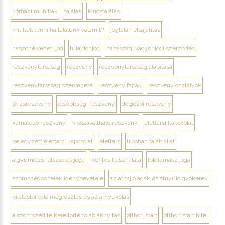
kórházi műhibák
találás
kincstalálás
mit kell tenni ha találunk valamit?
jogtalan elsajátítás
haszonélvezeti jog
tulajdonjog
házassági vagyonjogi szerződés
részvénytársaság
részvény
részvénytársaság alapítása
részvénytársaság szervezete
részvény fajták
részvény osztályok
törzsrészvény
elsőbbségi részvény
dolgozói részvény
kamatozó részvény
visszaváltható részvény
élettársi kapcsolat
bejegyzett élettársi kapcsolat
élettárs
tilosban talált állat
a gyümölcs felszedés joga
kerítés használata
földtámasz joga
szomszédos telek igénybevétele
az áthajló ágak és átnyúló gyökerek
kilátástól való megfosztás és az árnyékolás
a szomszéd telkére történő ablaknyitás
otthon start
otthon start hitel