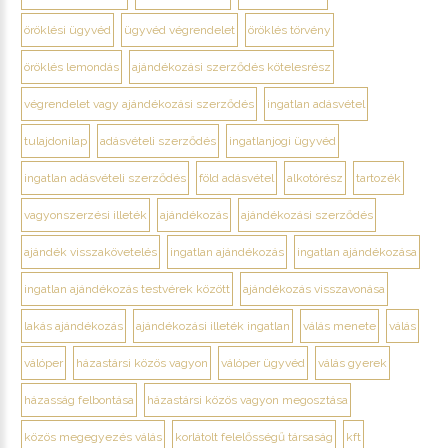
öröklési ügyvéd
ügyvéd végrendelet
öröklés törvény
öröklés lemondás
ajándékozási szerződés kötelesrész
végrendelet vagy ajándékozási szerződés
ingatlan adásvétel
tulajdonilap
adásvételi szerződés
ingatlanjogi ügyvéd
ingatlan adásvételi szerződés
föld adásvétel
alkotórész
tartozék
vagyonszerzési illeték
ajándékozás
ajándékozási szerződés
ajándék visszakövetelés
ingatlan ajándékozás
ingatlan ajándékozása
ingatlan ajándékozás testvérek között
ajándékozás visszavonása
lakás ajándékozás
ajándékozási illeték ingatlan
válás menete
válás
válóper
házastársi közös vagyon
válóper ügyvéd
válás gyerek
házasság felbontása
házastársi közös vagyon megosztása
közös megegyezés válás
korlátolt felelősségű társaság
kft