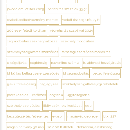
jövedelem letiltás 2025
bérletiltás százalék 33 50
családi adókedvezmény mentes
védett összeg 116029 ft
200 ezer feletti korlátlan
végrehajtás szabályai 2025
cégmódosítás székhelyváltozás
székhely módosítása
székhelyszolgáltatás szerződés
társasági szerződés módosítás
e-cégeljárás
cégbíróság
nav online számla
tulajdonosi hozzájárulás
bt kültag beltag csere szerződés
bt cégmódosítás
beltag felelősség
5 év utófelelősség
cégjegyzés
székhelyszolgáltatás jogi feltételek
postakezelés
iratőrzés
cégtábla
ügyfélfogadás
székhely szerződés
fiktív székhely kockázat
gdpr
becsületsértés feljelentés
e-papír
magánvád debrecen
btk. 227
magánindítvány 30 nap
10 000 ft illeték
debreceni járásbíróság