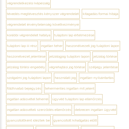
végrendelkezési képesség
tévedés megtévesztés kényszer végrendelet
kitagadás formai hibája
végrendelet érvénytelenség következményei
korábbi végrendelet hatálya
tulajdoni lap értelmezése
tulajdoni lap iii rész
ingatlan teher
haszonélvezeti jog tulajdoni lapon
haszonélvezet jelentése
jelzálogjog tulajdoni lapon
jelzálog törlése
jelzálog törlési engedély
végrehajtási jog törlése
széljegy jelentése
szolgalmi jog tulajdoni lapon
használati jog
ingatlan-nyilvántartás
földhivatali bejegyzés
tehermentes ingatlan mit jelent
ingatlan adásvétel teherrel
ügyvéd tulajdoni lap ellenőrzés
ingatlan adásvételi szerződés ellenőrzés
debrecen ingatlan ügyvéd
gyanúsítottként idéztek be
gyanúsított kihallgatás előtt