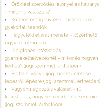
Öröklési szerződés: előnyei és hátrányai
– mikor jó választás?
Kötelesrész igénylése – határidők és
gyakorlati teendők
Hagyatéki eljárás menete – közérthető
ügyvédi útmutató
Ideiglenes intézkedés
gyermekelhelyezésnél – mikor és hogyan
kérheti? (jogi szemmel, érthetően)
Élettársi vagyonjog megszüntetése –
lépésről lépésre (jogi szemmel, érthetően)
Vagyonmegosztás válásnál – 10
kulcslépés, hogy ne maradjon le semmiről
(jogi szemmel, érthetően)