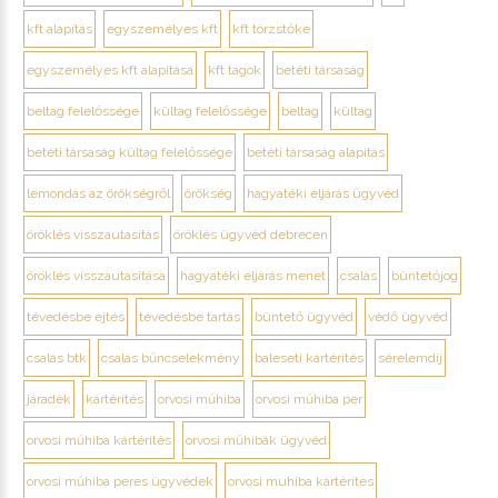
kft alapítás
egyszemélyes kft
kft törzstőke
egyszemélyes kft alapítása
kft tagok
betéti társaság
beltag felelőssége
kültag felelőssége
beltag
kültag
betéti társaság kültag felelőssége
betéti társaság alapítás
lemondás az örökségről
örökség
hagyatéki eljárás ügyvéd
öröklés visszautasítás
öröklés ügyvéd debrecen
öröklés visszautasítása
hagyatéki eljárás menet
csalás
büntetőjog
tévedésbe ejtés
tévedésbe tartás
büntető ügyvéd
védő ügyvéd
csalás btk
csalás bűncselekmény
baleseti kártérítés
sérelemdíj
járadék
kártérítés
orvosi műhiba
orvosi műhiba per
orvosi műhiba kártérítés
orvosi műhibák ügyvéd
orvosi műhiba peres ügyvédek
orvosi muhiba kártérítes