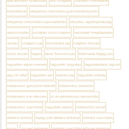
apai elismerő nyilatkozat
dns-vizsgálat
szakértő kirendelése
keresetlevél
ideiglenes intézkedés gyermekelhelyezés
ideiglenes intézkedés kapcsolattartás
előzetes végrehajthatóság
valószínűsítés
osztatlan közös tulajdon
használati megállapodás
vázrajz
szolgalmi jog
elővásárlási jog
tulajdoni hányad
közös részek
bejáró
banki finanszírozás
földhivatali feljegyzés
hagyatéki eljárás menete
hagyatéki tárgyalás
hagyatékátadó végzés
jegyzői leltár
hagyatéki per
öröklési jog
hagyatéki költség
kötelesrész igénylése határidő
kötelesrész debrecen
kötelesrész 5 év elévülés
10 év ajándékozás beszámítás
kötelesrész számítása
hagyatéki eljárás
kötelesrész kamat
élettársi öröklés
bejegyzett élettárs öröklése
öröklési szerződés
ényny
ügyvéd debrecen
öröklési szerződés előnyei hátrányai