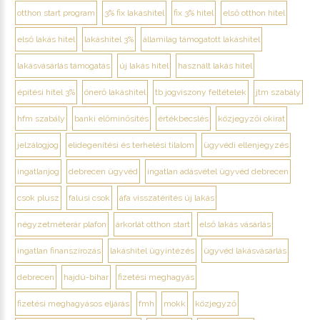
otthon start program
3% fix lakáshitel
fix 3% hitel
első otthon hitel
első lakás hitel
lakáshitel 3%
államilag támogatott lakáshitel
lakásvásárlás támogatás
új lakás hitel
használt lakás hitel
építési hitel 3%
önerő lakáshitel
tb jogviszony feltételek
jtm szabály
hfm szabály
banki előminősítés
értékbecslés
közjegyzői okirat
jelzálogjog
elidegenítési és terhelési tilalom
ügyvédi ellenjegyzés
ingatlanjog
debrecen ügyvéd
ingatlan adásvétel ügyvéd debrecen
csok plusz
falusi csok
áfa visszatérítés új lakás
négyzetméterár plafon
árkorlát otthon start
első lakás vásárlás
ingatlan finanszírozás
lakáshitel ügyintézés
ügyvéd lakásvásárlás
debrecen
hajdú-bihar
fizetési meghagyás
fizetési meghagyásos eljárás
fmh
mokk
közjegyző