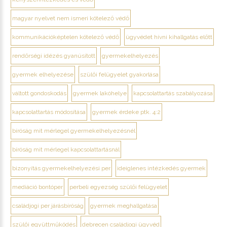
magyar nyelvet nem ismeri kötelező védő
kommunikációképtelen kötelező védő
ügyvédet hívni kihallgatás előtt
rendőrségi idézés gyanúsított
gyermekelhelyezés
gyermek elhelyezése
szülői felügyelet gyakorlása
váltott gondoskodás
gyermek lakóhelye
kapcsolattartás szabályozása
kapcsolattartás módosítása
gyermek érdeke ptk. 4:2
bíróság mit mérlegel gyermekelhelyezésnél
bíróság mit mérlegel kapcsolattartásnál
bizonyítás gyermekelhelyezési per
ideiglenes intézkedés gyermek
mediáció bontóper
perbeli egyezség szülői felügyelet
családjogi per járásbíróság
gyermek meghallgatása
szülői együttműködés
debrecen családjogi ügyvéd