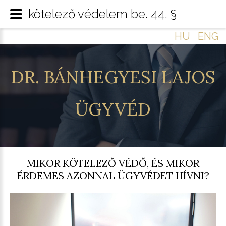
kötelező védelem be. 44. §
HU
|
ENG
DR.
BÁNHEGYESI
LAJOS
ÜGYVÉD
MIKOR KÖTELEZŐ VÉDŐ, ÉS MIKOR
ÉRDEMES AZONNAL ÜGYVÉDET HÍVNI?