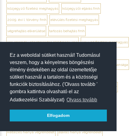
közjegyző fizetési meghagyás
közjegyzői eljárás fmh
2009. évi l. törvény fmh
elévülés fizetési meghagyás
végrehajtás elkerülése
tartozás behajtás fmh
jogi személy ellentmondás elektronikusan
ügyvéd fizetési meghagyás
debrecen ügyvéd fizetési meghagyás
Ez a weboldal sütiket használ! Tudomásul
veszem, hogy a kényelmes böngészési
végrendelet megtámadása mikor érdemes
végrendelet hatálytalansága
élmény érdekében az oldal üzemeltetője
érvénytelenség megállapítása per
hagyatéki per végrendelet
sütiket használ a tartalom és a közösségi
funkciók biztosításához. ('Olvass tovább '
megtámadási nyilatkozat
megtámadás elévülése 5 év
ptk. 7:37
gombra kattintva olvasható el az
beszámíthatóság végrendelet
Adatkezelési Szabályzat)
Olvass tovább
tévedés megtévesztés fenyegetés végrendelet
Elfogadom
tisztességtelen befolyás
gépírásos végrendelet tanúk
keltezés hiánya végrendelet
aláírás hiánya végrendelet