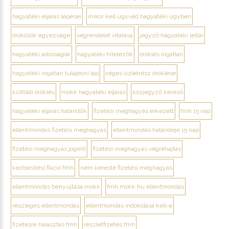
hagyatéki eljárás lépései
mikor kell ügyvéd hagyatéki ügyben
örökösök egyezsége
végrendelet vitatása
jegyző hagyatéki leltár
hagyatéki adósságok
hagyatéki hitelezők
öröklés ingatlan
hagyatéki ingatlan tulajdoni lap
céges üzletrész öröklése
külföldi öröklés
mokk hagyatéki eljárás
közjegyző kereső
hagyatéki eljárás határidők
fizetési meghagyás érkezett
fmh 15 nap
ellentmondás fizetési meghagyás
ellentmondás határideje 15 nap
fizetési meghagyás jogerő
fizetési meghagyás végrehajtás
kézbesítési fikció fmh
nem kereste fizetési meghagyás
ellentmondás benyújtása mokk
fmh.mokk.hu ellentmondás
részleges ellentmondás
ellentmondás indokolása kell-e
fizetésre halasztás fmh
részletfizetés fmh