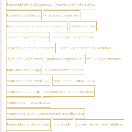
hagyatéki eljárás közjegyző
végrendelet kötelesrész
kizárás az öröklésből
kitagadás kötelesrész
haszonélvezet kötelesrész házastárs
öröklési jogi vita
öröklési ügyvéd debrecen
öröklési jog magyarország
végrendelet érvénytelensége
magánvégrendelet alaki kellékei
sajátkezű végrendelet
gépírásos végrendelet
tanúk végrendeletnél
tanú alkalmatlansága
tanú kedvezményezett
végrendelet dátum hiánya
végrendelet aláírás hiánya
végrendelet több lap
végrendelet megsemmisülése
végrendelet megtámadása
végrendelet érvénytelenségének megállapítása
hagyatéki vita végrendelet
öröklés ptk.
szóbeli végrendelet feltételei