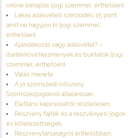
online behajtás (jogi szemmel, érthetően)
Lakás adásvételi szerződés: 15 pont,
amit ne hagyjon ki (jogi szemmel,
érthetően)
Ajándékozás vagy adásvétel? –
Illetékkövetkezmények és buktatók (jogi
szemmel, érthetően)
Válás menete
A jó szomszédi (v)iszony.
Szomszédjogokról általánosan.
Élettársi kapcsolatról részletesen.
Részvény fajták és a részvényesi jogok
és kötelezettségek.
Részvénytársaságról érthetőbben.