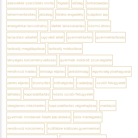
adásvételi szerződés minta
foglaló
előleg
birtokbaadás
tehermentesítés
jelzálog
törlési engedély
tulajdoni lap
energetikai tanúsítvány
illeték lakásvásárlás
közmű átírás
társasházi albetét
ügyvédi letét
gyermektartás
gyermektartásdíj
tartásdíj megállapítása
tartásdíj módosítása
lényeges körülményváltozás
gyermek indokolt szükséglete
rendkívüli kiadás
bírósági eljárás
járásbíróság
egyezség jóváhagyása
peres eljárás
bizonyítás
költséglista
családjog
szülői felügyelet
láthatás
kapcsolattartás
közös szülői felügyelet
ideiglenes intézkedés
kapcsolattartás végrehajtása
mediáció
gyermek mindenek felett álló érdeke
bírói mérlegelés
rendkívüli körülmény
külföldre költözés gyermekkel