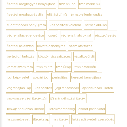
fizetési meghagyás benyújtása
fmh online
fmh.mokk.hu
fizetési meghagyás díja
eljárási díj 3%
15 nap ellentmondás
ellentmondás benyújtása
kézbesítési vélelem
perré alakulás
végrehajtás elrendelése
jogerő
végrehajtható okirat
részletfizetés
fizetési halasztás
követelésbehajtás
számlatartozás
bérleti díj tartozás
kölcsön visszafizetés
vállalkozói díj
kamat számítása
fmh minta
fmh űrlap
fmh határidők
jogi képviselet
polgári jog
perindítás
kereset benyújtása
végrehajtási lap
kézbesítés
jogi tanácsadás
ajándékozási illeték
vagyonszerzési illeték 4%
9% ajándékozási illeték
18% ajándékozási illeték
illetékmentesség
cserét pótló vétel
haszonélvezet
illetékalap
nav illeték
lakás adásvételi szerződés