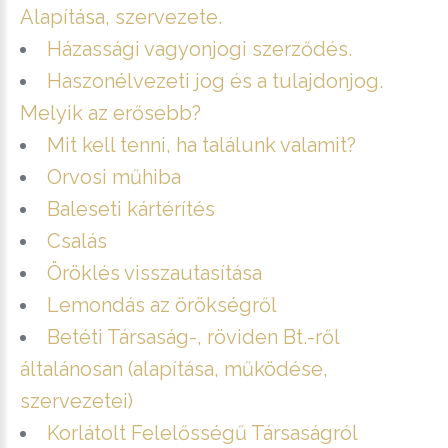
Alapítása, szervezete.
Házassági vagyonjogi szerződés.
Haszonélvezeti jog és a tulajdonjog.
Melyik az erősebb?
Mit kell tenni, ha találunk valamit?
Orvosi műhiba
Baleseti kártérítés
Csalás
Öröklés visszautasítása
Lemondás az örökségről
Betéti Társaság-, röviden Bt.-ről
általánosan (alapítása, működése,
szervezetei)
Korlátolt Felelősségű Társaságról