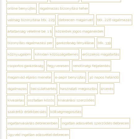
online benyújtás
rágalmazás bizonyítási teher
valóság bizonyítása btk. 229
debrecen magánvád
btk. 226 rágalmazás
ártatlanság vélelme be. 1 §
közérdek jogos magánérdek
bizonyítás rágalmazási per
garázdaság tényállása
btk. 339
köznyugalom
kihívóan közösségellenes
erőszakos magatartás
csoportos garázdaság
fegyveresen
rendőrségi feljelentés
magánvád eljárás menete
e-papír benyújtás
30 napos határidő
rágalmazás
becsületsértés
használati megosztás
árverés
kivásárlás
osztatlan közös
kivásárlási szerződés
szakértői értékbecslés
költségmegosztás
ingatlanvásárlás debrecenben
ingatlan adásvételi szerződés debrecen
ügyvéd ingatlan adásvétel debrecen