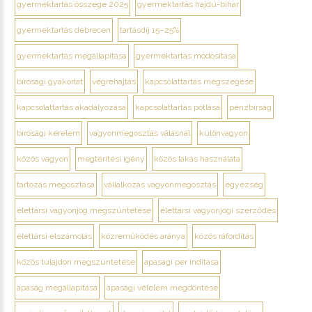
gyermektartás összege 2025
gyermektartás hajdú-bihar
gyermektartás debrecen
tartásdíj 15–25%
gyermektartás megállapítása
gyermektartás módosítása
bírósági gyakorlat
végrehajtás
kapcsolattartás megszegése
kapcsolattartás akadályozása
kapcsolattartás pótlása
pénzbírság
bírósági kérelem
vagyonmegosztás válásnál
különvagyon
közös vagyon
megtérítési igény
közös lakás használata
tartozás megosztása
vállalkozás vagyonmegosztás
egyezség
élettársi vagyonjog megszüntetése
élettársi vagyonjogi szerződés
élettársi elszámolás
közreműködés aránya
közös ráfordítás
közös tulajdon megszüntetése
apasági per indítása
apaság megállapítása
apasági vélelem megdöntése