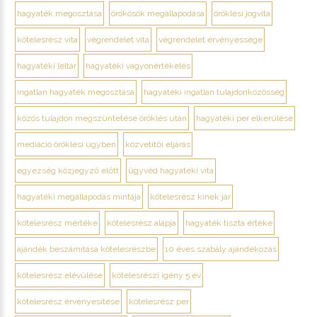
hagyaték megosztása
örökösök megállapodása
öröklési jogvita
kötelesrész vita
végrendelet vita
végrendelet érvényessége
hagyatéki leltár
hagyatéki vagyonértékelés
ingatlan hagyaték megosztása
hagyatéki ingatlan tulajdonközösség
közös tulajdon megszüntetése öröklés után
hagyatéki per elkerülése
mediáció öröklési ügyben
közvetítői eljárás
egyezség közjegyző előtt
ügyvéd hagyatéki vita
hagyatéki megállapodás mintája
kötelesrész kinek jár
kötelesrész mértéke
kötelesrész alapja
hagyaték tiszta értéke
ajándék beszámítása kötelesrészbe
10 éves szabály ajándékozás
kötelesrész elévülése
kötelesrészi igény 5 év
kötelesrész érvényesítése
kötelesrész per