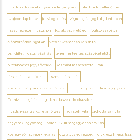
ingatlan adásvétel ügyvédi ellenjegyzés
tulajdoni lap ellenőrzés
tulajdoni lap teher
jelzálog törlés
végrehajtási jog tulajdoni lapon
haszonélvezet ingatlanon
foglaló vagy előleg
foglaló szabályai
előszerződés ingatlan
vételár ütemezés bankhitel
bankhitel ingatlanvásárlás
tehermentesítés adásvétel előtt
birtokbaadás jegyzőkönyv
közműátírás adásvétel után
társasházi alapító okirat
szmsz társasház
közös költség tartozás ellenőrzés
ingatlan-nyilvántartási bejegyzés
földhivatali eljárás
ingatlan adásvétel kockázatok
ingatlanvásárlás jogi ellenőrzés
hagyatéki vita
örököstársak vita
hagyatéki egyezség
peren kívüli megegyezés öröklés
közjegyző hagyatéki eljárás
osztályos egyezség
örökrész kivásárlása