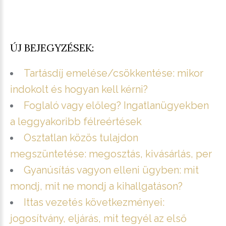
ÚJ BEJEGYZÉSEK:
Tartásdíj emelése/csökkentése: mikor
indokolt és hogyan kell kérni?
Foglaló vagy előleg? Ingatlanügyekben
a leggyakoribb félreértések
Osztatlan közös tulajdon
megszüntetése: megosztás, kivásárlás, per
Gyanúsítás vagyon elleni ügyben: mit
mondj, mit ne mondj a kihallgatáson?
Ittas vezetés következményei:
jogosítvány, eljárás, mit tegyél az első