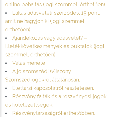
online behajtás (jogi szemmel, érthetően)
Lakás adásvételi szerződés: 15 pont,
amit ne hagyjon ki (jogi szemmel,
érthetően)
Ajándékozás vagy adásvétel? –
Illetékkövetkezmények és buktatók (jogi
szemmel, érthetően)
Válás menete
A jó szomszédi (v)iszony.
Szomszédjogokról általánosan.
Élettársi kapcsolatról részletesen.
Részvény fajták és a részvényesi jogok
és kötelezettségek.
Részvénytársaságról érthetőbben.