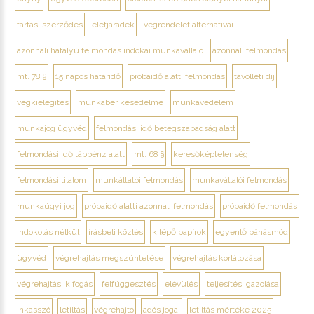
tartási szerződés
életjáradék
végrendelet alternatívái
azonnali hatályú felmondás indokai munkavállaló
azonnali felmondás
mt. 78 §
15 napos határidő
próbaidő alatti felmondás
távolléti díj
végkielégítés
munkabér késedelme
munkavédelem
munkajog ügyvéd
felmondási idő betegszabadság alatt
felmondási idő táppénz alatt
mt. 68 §
keresőképtelenség
felmondási tilalom
munkáltatói felmondás
munkavállalói felmondás
munkaügyi jog
próbaidő alatti azonnali felmondás
próbaidő felmondás
indokolás nélkül
írásbeli közlés
kilépő papírok
egyenlő bánásmód
ügyvéd
végrehajtás megszüntetése
végrehajtás korlátozása
végrehajtási kifogás
felfüggesztés
elévülés
teljesítés igazolása
inkasszó
letiltás
végrehajtó
adós jogai
letiltás mértéke 2025