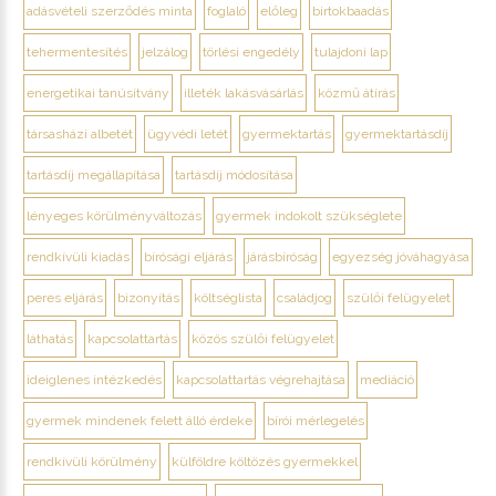
adásvételi szerződés minta
foglaló
előleg
birtokbaadás
tehermentesítés
jelzálog
törlési engedély
tulajdoni lap
energetikai tanúsítvány
illeték lakásvásárlás
közmű átírás
társasházi albetét
ügyvédi letét
gyermektartás
gyermektartásdíj
tartásdíj megállapítása
tartásdíj módosítása
lényeges körülményváltozás
gyermek indokolt szükséglete
rendkívüli kiadás
bírósági eljárás
járásbíróság
egyezség jóváhagyása
peres eljárás
bizonyítás
költséglista
családjog
szülői felügyelet
láthatás
kapcsolattartás
közös szülői felügyelet
ideiglenes intézkedés
kapcsolattartás végrehajtása
mediáció
gyermek mindenek felett álló érdeke
bírói mérlegelés
rendkívüli körülmény
külföldre költözés gyermekkel