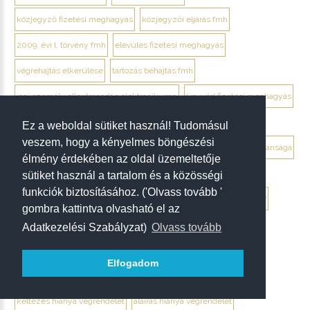
közjegyző fizetési meghagyás
közjegyzői eljárás fmh
2009. évi l. törvény fmh
elévülés fizetési meghagyás
végrehajtás elkerülése
tartozás behajtás fmh
jogi személy ellentmondás elektronikusan
ügyvéd fizetési meghagyás
debrecen ügyvéd fizetési meghagyás
Ez a weboldal sütiket használ! Tudomásul
veszem, hogy a kényelmes böngészési
végrendelet megtámadása mikor érdemes
végrendelet hatálytalansága
élmény érdekében az oldal üzemeltetője
érvénytelenség megállapítása per
hagyatéki per végrendelet
sütiket használ a tartalom és a közösségi
funkciók biztosításához. ('Olvass tovább '
megtámadási nyilatkozat
megtámadás elévülése 5 év
ptk. 7:37
gombra kattintva olvasható el az
beszámíthatóság végrendelet
Adatkezelési Szabályzat)
Olvass tovább
tévedés megtévesztés fenyegetés végrendelet
Elfogadom
tisztességtelen befolyás
gépírásos végrendelet tanúk
keltezés hiánya végrendelet
aláírás hiánya végrendelet