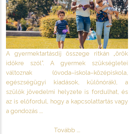
A gyermektartásdíj összege ritkán „örök
időkre szól”. A gyermek szükségletei
változnak (óvoda–iskola–középiskola,
egészségügyi kiadások, különórák), a
szülők jövedelmi helyzete is fordulhat, és
az is előfordul, hogy a kapcsolattartás vagy
a gondozás ...
Tovább ...