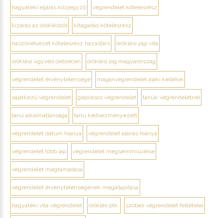
hagyatéki eljárás közjegyző
végrendelet kötelesrész
kizárás az öröklésből
kitagadás kötelesrész
haszonélvezet kötelesrész házastárs
öröklési jogi vita
öröklési ügyvéd debrecen
öröklési jog magyarország
végrendelet érvénytelensége
magánvégrendelet alaki kellékei
sajátkezű végrendelet
gépírásos végrendelet
tanúk végrendeletnél
tanú alkalmatlansága
tanú kedvezményezett
végrendelet dátum hiánya
végrendelet aláírás hiánya
végrendelet több lap
végrendelet megsemmisülése
végrendelet megtámadása
végrendelet érvénytelenségének megállapítása
hagyatéki vita végrendelet
öröklés ptk.
szóbeli végrendelet feltételei