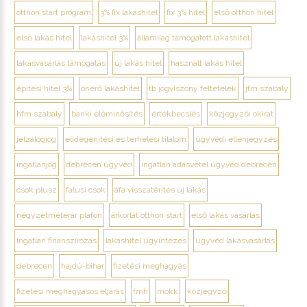
otthon start program
3% fix lakáshitel
fix 3% hitel
első otthon hitel
első lakás hitel
lakáshitel 3%
államilag támogatott lakáshitel
lakásvásárlás támogatás
új lakás hitel
használt lakás hitel
építési hitel 3%
önerő lakáshitel
tb jogviszony feltételek
jtm szabály
hfm szabály
banki előminősítés
értékbecslés
közjegyzői okirat
jelzálogjog
elidegenítési és terhelési tilalom
ügyvédi ellenjegyzés
ingatlanjog
debrecen ügyvéd
ingatlan adásvétel ügyvéd debrecen
csok plusz
falusi csok
áfa visszatérítés új lakás
négyzetméterár plafon
árkorlát otthon start
első lakás vásárlás
ingatlan finanszírozás
lakáshitel ügyintézés
ügyvéd lakásvásárlás
debrecen
hajdú-bihar
fizetési meghagyás
fizetési meghagyásos eljárás
fmh
mokk
közjegyző