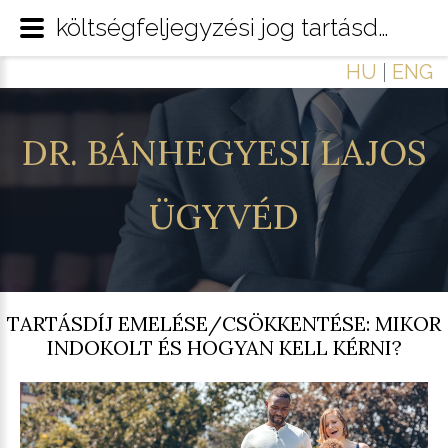
költségfeljegyzési jog tartásdíj per
HU
|
ENG
DR.
BÁNHEGYESI
LAJOS
ÜGYVÉD
TARTÁSDÍJ EMELÉSE/CSÖKKENTÉSE: MIKOR
INDOKOLT ÉS HOGYAN KELL KÉRNI?