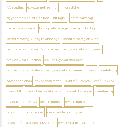
kft alapítás
egyszemélyes kft
kft törzstőke
egyszemélyes kft alapítása
kft tagok
betéti társaság
beltag felelőssége
kültag felelőssége
beltag
kültag
betéti társaság kültag felelőssége
betéti társaság alapítás
lemondás az örökségről
örökség
hagyatéki eljárás ügyvéd
öröklés visszautasítás
öröklés ügyvéd debrecen
öröklés visszautasítása
hagyatéki eljárás menet
csalás
büntetőjog
tévedésbe ejtés
tévedésbe tartás
büntető ügyvéd
védő ügyvéd
csalás btk
csalás bűncselekmény
baleseti kártérítés
sérelemdíj
járadék
kártérítés
orvosi műhiba
orvosi műhiba per
orvosi műhiba kártérítés
orvosi műhibák ügyvéd
orvosi műhiba peres ügyvédek
orvosi muhiba kártérítes