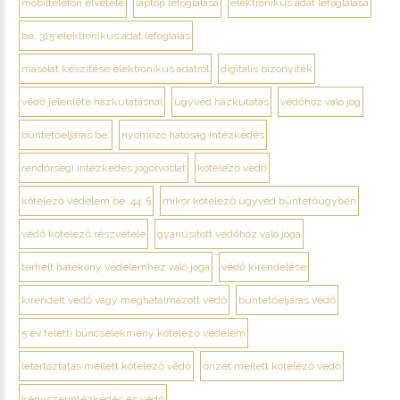
mobiltelefon elvétele
laptop lefoglalása
elektronikus adat lefoglalása
be. 315 elektronikus adat lefoglalás
másolat készítése elektronikus adatról
digitális bizonyíték
védő jelenléte házkutatásnál
ügyvéd házkutatás
védőhöz való jog
büntetőeljárás be.
nyomozó hatóság intézkedés
rendőrségi intézkedés jogorvoslat
kötelező védő
kötelező védelem be. 44. §
mikor kötelező ügyvéd büntetőügyben
védő kötelező részvétele
gyanúsított védőhöz való joga
terhelt hatékony védelemhez való joga
védő kirendelése
kirendelt védő vagy meghatalmazott védő
büntetőeljárás védő
5 év feletti bűncselekmény kötelező védelem
letartóztatás mellett kötelező védő
őrizet mellett kötelező védő
kényszerintézkedés és védő