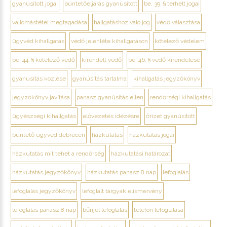
gyanúsított jogai
büntetőeljárás gyanúsított
be. 39. § terhelt jogai
vallomástétel megtagadása
hallgatáshoz való jog
védő választása
ügyvéd kihallgatás
védő jelenléte kihallgatáson
kötelező védelem
be. 44. § kötelező védő
kirendelt védő
be. 46. § védő kirendelése
gyanúsítás közlése
gyanúsítás tartalma
kihallgatás jegyzőkönyv
jegyzőkönyv javítása
panasz gyanúsítás ellen
rendőrségi kihallgatás
ügyészségi kihallgatás
elővezetés idézésre
őrizet gyanúsított
büntető ügyvéd debrecen
házkutatás
házkutatás jogai
házkutatás mit tehet a rendőrség
házkutatási határozat
házkutatás jegyzőkönyv
házkutatás panasz 8 nap
lefoglalás
lefoglalás jegyzőkönyv
lefoglalt tárgyak elismervény
lefoglalás panasz 8 nap
bűnjel lefoglalás
telefon lefoglalása