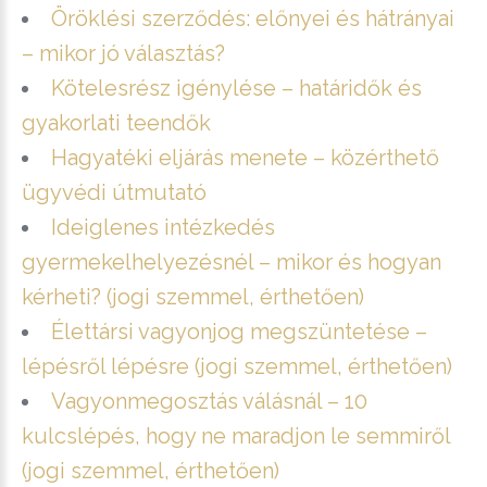
Öröklési szerződés: előnyei és hátrányai
– mikor jó választás?
Kötelesrész igénylése – határidők és
gyakorlati teendők
Hagyatéki eljárás menete – közérthető
ügyvédi útmutató
Ideiglenes intézkedés
gyermekelhelyezésnél – mikor és hogyan
kérheti? (jogi szemmel, érthetően)
Élettársi vagyonjog megszüntetése –
lépésről lépésre (jogi szemmel, érthetően)
Vagyonmegosztás válásnál – 10
kulcslépés, hogy ne maradjon le semmiről
(jogi szemmel, érthetően)