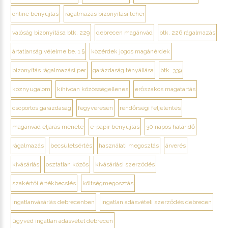
online benyújtás
rágalmazás bizonyítási teher
valóság bizonyítása btk. 229
debrecen magánvád
btk. 226 rágalmazás
ártatlanság vélelme be. 1 §
közérdek jogos magánérdek
bizonyítás rágalmazási per
garázdaság tényállása
btk. 339
köznyugalom
kihívóan közösségellenes
erőszakos magatartás
csoportos garázdaság
fegyveresen
rendőrségi feljelentés
magánvád eljárás menete
e-papír benyújtás
30 napos határidő
rágalmazás
becsületsértés
használati megosztás
árverés
kivásárlás
osztatlan közös
kivásárlási szerződés
szakértői értékbecslés
költségmegosztás
ingatlanvásárlás debrecenben
ingatlan adásvételi szerződés debrecen
ügyvéd ingatlan adásvétel debrecen