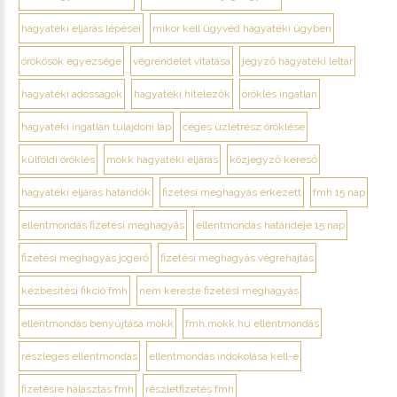
hagyatéki eljárás lépései
mikor kell ügyvéd hagyatéki ügyben
örökösök egyezsége
végrendelet vitatása
jegyző hagyatéki leltár
hagyatéki adósságok
hagyatéki hitelezők
öröklés ingatlan
hagyatéki ingatlan tulajdoni lap
céges üzletrész öröklése
külföldi öröklés
mokk hagyatéki eljárás
közjegyző kereső
hagyatéki eljárás határidők
fizetési meghagyás érkezett
fmh 15 nap
ellentmondás fizetési meghagyás
ellentmondás határideje 15 nap
fizetési meghagyás jogerő
fizetési meghagyás végrehajtás
kézbesítési fikció fmh
nem kereste fizetési meghagyás
ellentmondás benyújtása mokk
fmh.mokk.hu ellentmondás
részleges ellentmondás
ellentmondás indokolása kell-e
fizetésre halasztás fmh
részletfizetés fmh