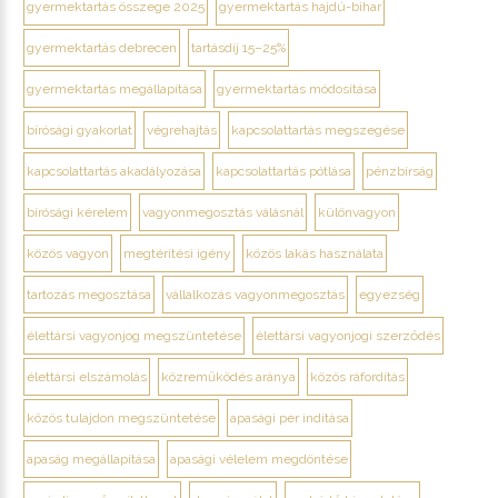
gyermektartás összege 2025
gyermektartás hajdú-bihar
gyermektartás debrecen
tartásdíj 15–25%
gyermektartás megállapítása
gyermektartás módosítása
bírósági gyakorlat
végrehajtás
kapcsolattartás megszegése
kapcsolattartás akadályozása
kapcsolattartás pótlása
pénzbírság
bírósági kérelem
vagyonmegosztás válásnál
különvagyon
közös vagyon
megtérítési igény
közös lakás használata
tartozás megosztása
vállalkozás vagyonmegosztás
egyezség
élettársi vagyonjog megszüntetése
élettársi vagyonjogi szerződés
élettársi elszámolás
közreműködés aránya
közös ráfordítás
közös tulajdon megszüntetése
apasági per indítása
apaság megállapítása
apasági vélelem megdöntése