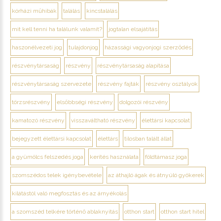
kórházi műhibák
találás
kincstalálás
mit kell tenni ha találunk valamit?
jogtalan elsajátítás
haszonélvezeti jog
tulajdonjog
házassági vagyonjogi szerződés
részvénytársaság
részvény
részvénytársaság alapítása
részvénytársaság szervezete
részvény fajták
részvény osztályok
törzsrészvény
elsőbbségi részvény
dolgozói részvény
kamatozó részvény
visszaváltható részvény
élettársi kapcsolat
bejegyzett élettársi kapcsolat
élettárs
tilosban talált állat
a gyümölcs felszedés joga
kerítés használata
földtámasz joga
szomszédos telek igénybevétele
az áthajló ágak és átnyúló gyökerek
kilátástól való megfosztás és az árnyékolás
a szomszéd telkére történő ablaknyitás
otthon start
otthon start hitel