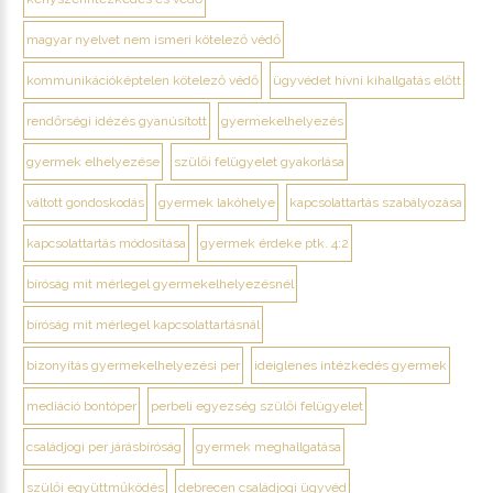
magyar nyelvet nem ismeri kötelező védő
kommunikációképtelen kötelező védő
ügyvédet hívni kihallgatás előtt
rendőrségi idézés gyanúsított
gyermekelhelyezés
gyermek elhelyezése
szülői felügyelet gyakorlása
váltott gondoskodás
gyermek lakóhelye
kapcsolattartás szabályozása
kapcsolattartás módosítása
gyermek érdeke ptk. 4:2
bíróság mit mérlegel gyermekelhelyezésnél
bíróság mit mérlegel kapcsolattartásnál
bizonyítás gyermekelhelyezési per
ideiglenes intézkedés gyermek
mediáció bontóper
perbeli egyezség szülői felügyelet
családjogi per járásbíróság
gyermek meghallgatása
szülői együttműködés
debrecen családjogi ügyvéd