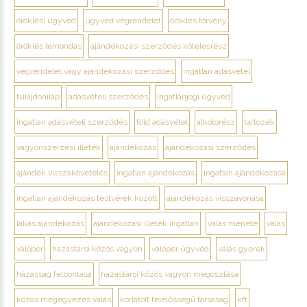
öröklési ügyvéd
ügyvéd végrendelet
öröklés törvény
öröklés lemondás
ajándékozási szerződés kötelesrész
végrendelet vagy ajándékozási szerződés
ingatlan adásvétel
tulajdonilap
adásvételi szerződés
ingatlanjogi ügyvéd
ingatlan adásvételi szerződés
föld adásvétel
alkotórész
tartozék
vagyonszerzési illeték
ajándékozás
ajándékozási szerződés
ajándék visszakövetelés
ingatlan ajándékozás
ingatlan ajándékozása
ingatlan ajándékozás testvérek között
ajándékozás visszavonása
lakás ajándékozás
ajándékozási illeték ingatlan
válás menete
válás
válóper
házastársi közös vagyon
válóper ügyvéd
válás gyerek
házasság felbontása
házastársi közös vagyon megosztása
közös megegyezés válás
korlátolt felelősségű társaság
kft