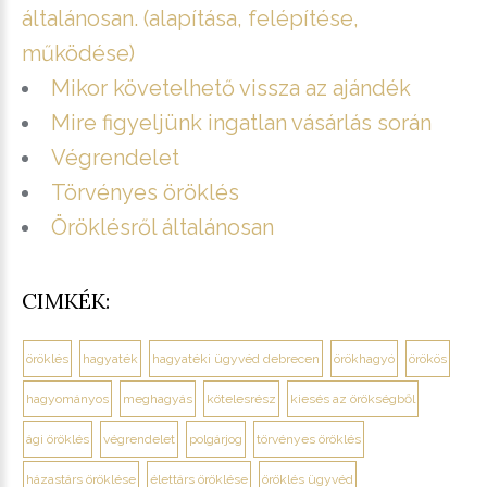
általánosan. (alapítása, felépítése,
működése)
Mikor követelhető vissza az ajándék
Mire figyeljünk ingatlan vásárlás során
Végrendelet
Törvényes öröklés
Öröklésről általánosan
CIMKÉK:
öröklés
hagyaték
hagyatéki ügyvéd debrecen
örökhagyó
örökös
hagyományos
meghagyás
kötelesrész
kiesés az örökségből
ági öröklés
végrendelet
polgárjog
törvényes öröklés
házastárs öröklése
élettárs öröklése
öröklés ügyvéd