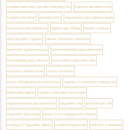
ingatlan adásvétel ügyvédi ellenjegyzés
tulajdoni lap ellenőrzés
tulajdoni lap teher
jelzálog törlés
végrehajtási jog tulajdoni lapon
haszonélvezet ingatlanon
foglaló vagy előleg
foglaló szabályai
előszerződés ingatlan
vételár ütemezés bankhitel
bankhitel ingatlanvásárlás
tehermentesítés adásvétel előtt
birtokbaadás jegyzőkönyv
közműátírás adásvétel után
társasházi alapító okirat
szmsz társasház
közös költség tartozás ellenőrzés
ingatlan-nyilvántartási bejegyzés
földhivatali eljárás
ingatlan adásvétel kockázatok
ingatlanvásárlás jogi ellenőrzés
hagyatéki vita
örököstársak vita
hagyatéki egyezség
peren kívüli megegyezés öröklés
közjegyző hagyatéki eljárás
osztályos egyezség
örökrész kivásárlása