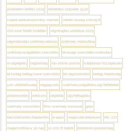
jövedelem letiltás 2025
bérletiltás százalék 33 50
családi adókedvezmény mentes
védett összeg 116029 ft
200 ezer feletti korlátlan
végrehajtás szabályai 2025
cégmódosítás székhelyváltozás
székhely módosítása
székhelyszolgáltatás szerződés
társasági szerződés módosítás
e-cégeljárás
cégbíróság
nav online számla
tulajdonosi hozzájárulás
bt kültag beltag csere szerződés
bt cégmódosítás
beltag felelősség
5 év utófelelősség
cégjegyzés
székhelyszolgáltatás jogi feltételek
postakezelés
iratőrzés
cégtábla
ügyfélfogadás
székhely szerződés
fiktív székhely kockázat
gdpr
becsületsértés feljelentés
e-papír
magánvád debrecen
btk. 227
magánindítvány 30 nap
10 000 ft illeték
debreceni járásbíróság