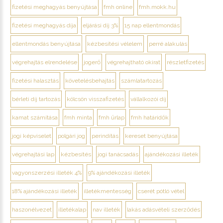
fizetési meghagyás benyújtása
fmh online
fmh.mokk.hu
fizetési meghagyás díja
eljárási díj 3%
15 nap ellentmondás
ellentmondás benyújtása
kézbesítési vélelem
perré alakulás
végrehajtás elrendelése
jogerő
végrehajtható okirat
részletfizetés
fizetési halasztás
követelésbehajtás
számlatartozás
bérleti díj tartozás
kölcsön visszafizetés
vállalkozói díj
kamat számítása
fmh minta
fmh űrlap
fmh határidők
jogi képviselet
polgári jog
perindítás
kereset benyújtása
végrehajtási lap
kézbesítés
jogi tanácsadás
ajándékozási illeték
vagyonszerzési illeték 4%
9% ajándékozási illeték
18% ajándékozási illeték
illetékmentesség
cserét pótló vétel
haszonélvezet
illetékalap
nav illeték
lakás adásvételi szerződés