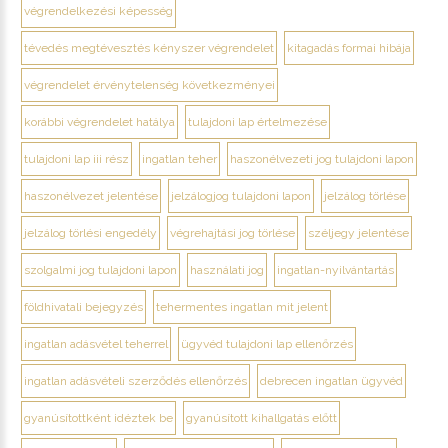
végrendelkezési képesség
tévedés megtévesztés kényszer végrendelet
kitagadás formai hibája
végrendelet érvénytelenség következményei
korábbi végrendelet hatálya
tulajdoni lap értelmezése
tulajdoni lap iii rész
ingatlan teher
haszonélvezeti jog tulajdoni lapon
haszonélvezet jelentése
jelzálogjog tulajdoni lapon
jelzálog törlése
jelzálog törlési engedély
végrehajtási jog törlése
széljegy jelentése
szolgalmi jog tulajdoni lapon
használati jog
ingatlan-nyilvántartás
földhivatali bejegyzés
tehermentes ingatlan mit jelent
ingatlan adásvétel teherrel
ügyvéd tulajdoni lap ellenőrzés
ingatlan adásvételi szerződés ellenőrzés
debrecen ingatlan ügyvéd
gyanúsítottként idéztek be
gyanúsított kihallgatás előtt