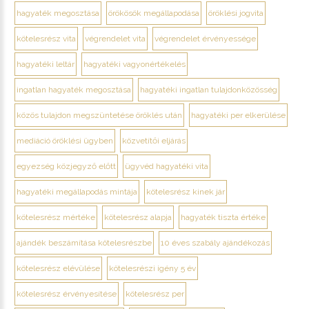
hagyaték megosztása
örökösök megállapodása
öröklési jogvita
kötelesrész vita
végrendelet vita
végrendelet érvényessége
hagyatéki leltár
hagyatéki vagyonértékelés
ingatlan hagyaték megosztása
hagyatéki ingatlan tulajdonközösség
közös tulajdon megszüntetése öröklés után
hagyatéki per elkerülése
mediáció öröklési ügyben
közvetítői eljárás
egyezség közjegyző előtt
ügyvéd hagyatéki vita
hagyatéki megállapodás mintája
kötelesrész kinek jár
kötelesrész mértéke
kötelesrész alapja
hagyaték tiszta értéke
ajándék beszámítása kötelesrészbe
10 éves szabály ajándékozás
kötelesrész elévülése
kötelesrészi igény 5 év
kötelesrész érvényesítése
kötelesrész per