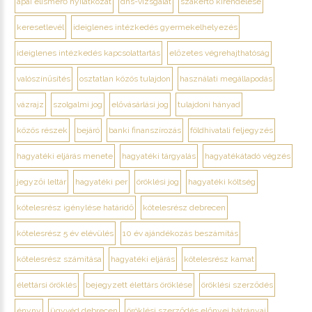
apai elismerő nyilatkozat
dns-vizsgálat
szakértő kirendelése
keresetlevél
ideiglenes intézkedés gyermekelhelyezés
ideiglenes intézkedés kapcsolattartás
előzetes végrehajthatóság
valószínűsítés
osztatlan közös tulajdon
használati megállapodás
vázrajz
szolgalmi jog
elővásárlási jog
tulajdoni hányad
közös részek
bejáró
banki finanszírozás
földhivatali feljegyzés
hagyatéki eljárás menete
hagyatéki tárgyalás
hagyatékátadó végzés
jegyzői leltár
hagyatéki per
öröklési jog
hagyatéki költség
kötelesrész igénylése határidő
kötelesrész debrecen
kötelesrész 5 év elévülés
10 év ajándékozás beszámítás
kötelesrész számítása
hagyatéki eljárás
kötelesrész kamat
élettársi öröklés
bejegyzett élettárs öröklése
öröklési szerződés
ényny
ügyvéd debrecen
öröklési szerződés előnyei hátrányai