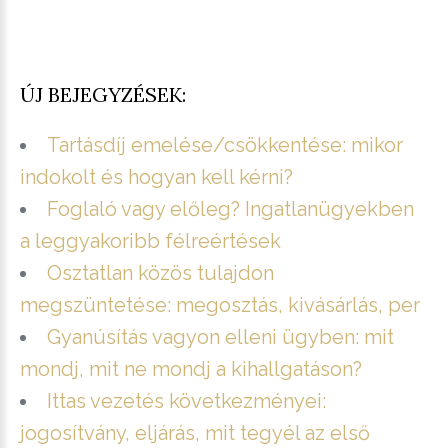
ÚJ BEJEGYZÉSEK:
Tartásdíj emelése/csökkentése: mikor
indokolt és hogyan kell kérni?
Foglaló vagy előleg? Ingatlanügyekben
a leggyakoribb félreértések
Osztatlan közös tulajdon
megszüntetése: megosztás, kivásárlás, per
Gyanúsítás vagyon elleni ügyben: mit
mondj, mit ne mondj a kihallgatáson?
Ittas vezetés következményei:
jogosítvány, eljárás, mit tegyél az első