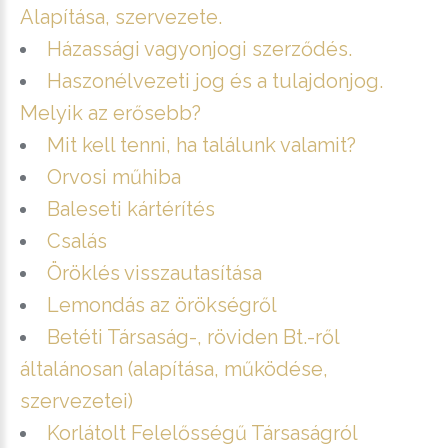
Alapítása, szervezete.
Házassági vagyonjogi szerződés.
Haszonélvezeti jog és a tulajdonjog.
Melyik az erősebb?
Mit kell tenni, ha találunk valamit?
Orvosi műhiba
Baleseti kártérítés
Csalás
Öröklés visszautasítása
Lemondás az örökségről
Betéti Társaság-, röviden Bt.-ről
általánosan (alapítása, működése,
szervezetei)
Korlátolt Felelősségű Társaságról