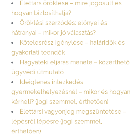
Élettárs öröklése – mire jogosult és
hogyan biztosíthatja?
Öröklési szerződés: előnyei és
hátrányai – mikor jó választás?
Kötelesrész igénylése – határidők és
gyakorlati teendők
Hagyatéki eljárás menete – közérthető
ügyvédi útmutató
Ideiglenes intézkedés
gyermekelhelyezésnél – mikor és hogyan
kérheti? (jogi szemmel, érthetően)
Élettársi vagyonjog megszüntetése –
lépésről lépésre (jogi szemmel,
érthetően)