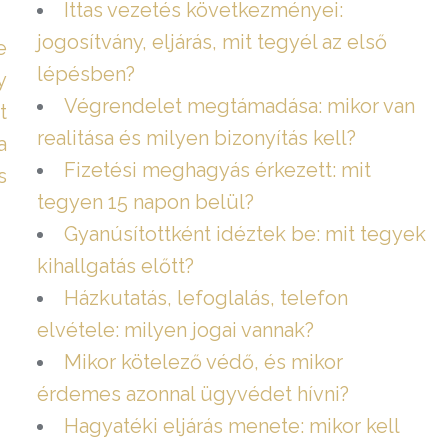
Ittas vezetés következményei:
jogosítvány, eljárás, mit tegyél az első
e
lépésben?
y
Végrendelet megtámadása: mikor van
t
realitása és milyen bizonyítás kell?
a
Fizetési meghagyás érkezett: mit
s
tegyen 15 napon belül?
Gyanúsítottként idéztek be: mit tegyek
kihallgatás előtt?
Házkutatás, lefoglalás, telefon
elvétele: milyen jogai vannak?
Mikor kötelező védő, és mikor
érdemes azonnal ügyvédet hívni?
Hagyatéki eljárás menete: mikor kell