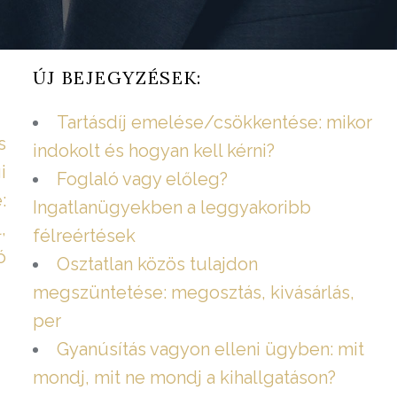
ÚJ BEJEGYZÉSEK:
Tartásdíj emelése/csökkentése: mikor
s
indokolt és hogyan kell kérni?
i
Foglaló vagy előleg?
:
Ingatlanügyekben a leggyakoribb
,
félreértések
ó
Osztatlan közös tulajdon
megszüntetése: megosztás, kivásárlás,
per
Gyanúsítás vagyon elleni ügyben: mit
mondj, mit ne mondj a kihallgatáson?