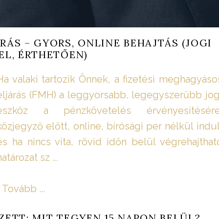
RÁS – GYORS, ONLINE BEHAJTÁS (JOGI
L, ÉRTHETŐEN)
Ha valaki tartozik Önnek, a fizetési meghagyáso
eljárás (FMH) a leggyorsabb, legegyszerűbb jog
eszköz a pénzkövetelés érvényesítésére
közjegyző előtt, online, bírósági per nélkül indul
és ha nincs vita, rövid időn belül végrehajthat
határozat sz ...
Tovább ...
ZETT: MIT TEGYEN 15 NAPON BELÜL?