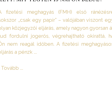
A fizetési meghagyás (FMH) első ránézésr
sokszor „csak egy papír” – valójában viszont eg
olyan közjegyzői eljárás, amely nagyon gyorsan á
tud fordulni jogerős, végrehajtható okirattá, h
Ön nem reagál időben. A fizetési meghagyáso
eljárás a pénzk ...
Tovább ...