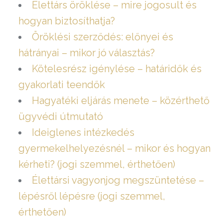
Élettárs öröklése – mire jogosult és
hogyan biztosíthatja?
Öröklési szerződés: előnyei és
hátrányai – mikor jó választás?
Kötelesrész igénylése – határidők és
gyakorlati teendők
Hagyatéki eljárás menete – közérthető
ügyvédi útmutató
Ideiglenes intézkedés
gyermekelhelyezésnél – mikor és hogyan
kérheti? (jogi szemmel, érthetően)
Élettársi vagyonjog megszüntetése –
lépésről lépésre (jogi szemmel,
érthetően)