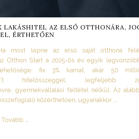
X LAKÁSHITEL AZ ELSŐ OTTHONÁRA, JO
EL, ÉRTHETŐEN
Ha most lépne az első saját otthona felé
az Otthon Start a 2025-ös év egyik legvonzób
lehetősége: fix 3% kamat, akár 50 milli
Ft hitelösszeggel, legfeljebb 2
évre, gyermekvállalási feltétel nélkül. Az alább
összefoglaló közérthetően, ugyanakkor ...
Tovább ...