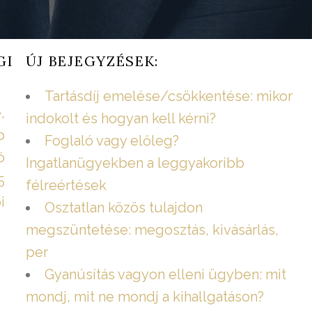
GI
ÚJ BEJEGYZÉSEK:
Tartásdíj emelése/csökkentése: mikor
,
indokolt és hogyan kell kérni?
b
Foglaló vagy előleg?
ó
Ingatlanügyekben a leggyakoribb
5
félreértések
i
Osztatlan közös tulajdon
megszüntetése: megosztás, kivásárlás,
per
Gyanúsítás vagyon elleni ügyben: mit
mondj, mit ne mondj a kihallgatáson?