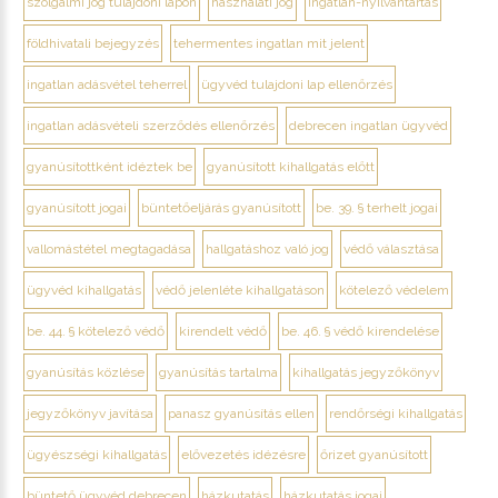
szolgalmi jog tulajdoni lapon
használati jog
ingatlan-nyilvántartás
földhivatali bejegyzés
tehermentes ingatlan mit jelent
ingatlan adásvétel teherrel
ügyvéd tulajdoni lap ellenőrzés
ingatlan adásvételi szerződés ellenőrzés
debrecen ingatlan ügyvéd
gyanúsítottként idéztek be
gyanúsított kihallgatás előtt
gyanúsított jogai
büntetőeljárás gyanúsított
be. 39. § terhelt jogai
vallomástétel megtagadása
hallgatáshoz való jog
védő választása
ügyvéd kihallgatás
védő jelenléte kihallgatáson
kötelező védelem
be. 44. § kötelező védő
kirendelt védő
be. 46. § védő kirendelése
gyanúsítás közlése
gyanúsítás tartalma
kihallgatás jegyzőkönyv
jegyzőkönyv javítása
panasz gyanúsítás ellen
rendőrségi kihallgatás
ügyészségi kihallgatás
elővezetés idézésre
őrizet gyanúsított
büntető ügyvéd debrecen
házkutatás
házkutatás jogai