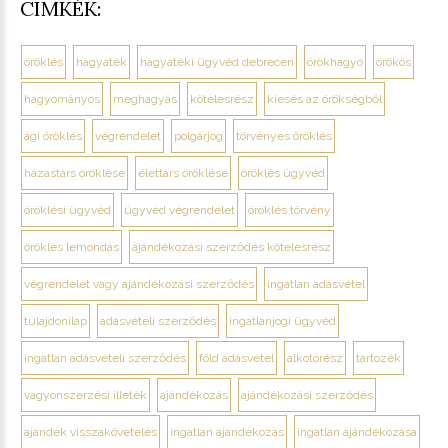
CIMKÉK:
öröklés
hagyaték
hagyatéki ügyvéd debrecen
örökhagyó
örökös
hagyományos
meghagyás
kötelesrész
kiesés az örökségből
ági öröklés
végrendelet
polgárjog
törvényes öröklés
házastárs öröklése
élettárs öröklése
öröklés ügyvéd
öröklési ügyvéd
ügyvéd végrendelet
öröklés törvény
öröklés lemondás
ajándékozási szerződés kötelesrész
végrendelet vagy ajándékozási szerződés
ingatlan adásvétel
tulajdonilap
adásvételi szerződés
ingatlanjogi ügyvéd
ingatlan adásvételi szerződés
föld adásvétel
alkotórész
tartozék
vagyonszerzési illeték
ajándékozás
ajándékozási szerződés
ajándék visszakövetelés
ingatlan ajándékozás
ingatlan ajándékozása