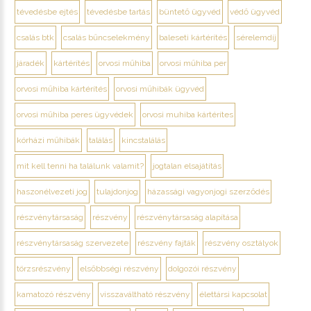
tévedésbe ejtés
tévedésbe tartás
büntető ügyvéd
védő ügyvéd
csalás btk
csalás bűncselekmény
baleseti kártérítés
sérelemdíj
járadék
kártérítés
orvosi műhiba
orvosi műhiba per
orvosi műhiba kártérítés
orvosi műhibák ügyvéd
orvosi műhiba peres ügyvédek
orvosi muhiba kártérítes
kórházi műhibák
találás
kincstalálás
mit kell tenni ha találunk valamit?
jogtalan elsajátítás
haszonélvezeti jog
tulajdonjog
házassági vagyonjogi szerződés
részvénytársaság
részvény
részvénytársaság alapítása
részvénytársaság szervezete
részvény fajták
részvény osztályok
törzsrészvény
elsőbbségi részvény
dolgozói részvény
kamatozó részvény
visszaváltható részvény
élettársi kapcsolat