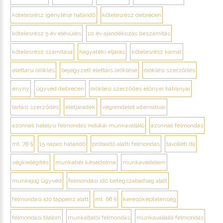
kötelesrész igénylése határidő
kötelesrész debrecen
kötelesrész 5 év elévülés
10 év ajándékozás beszámítás
kötelesrész számítása
hagyatéki eljárás
kötelesrész kamat
élettársi öröklés
bejegyzett élettárs öröklése
öröklési szerződés
ényny
ügyvéd debrecen
öröklési szerződés előnyei hátrányai
tartási szerződés
életjáradék
végrendelet alternatívái
azonnali hatályú felmondás indokai munkavállaló
azonnali felmondás
mt. 78 §
15 napos határidő
próbaidő alatti felmondás
távolléti díj
végkielégítés
munkabér késedelme
munkavédelem
munkajog ügyvéd
felmondási idő betegszabadság alatt
felmondási idő táppénz alatt
mt. 68 §
keresőképtelenség
felmondási tilalom
munkáltatói felmondás
munkavállalói felmondás