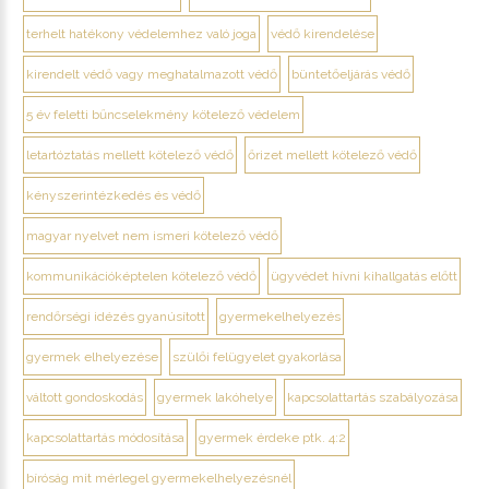
terhelt hatékony védelemhez való joga
védő kirendelése
kirendelt védő vagy meghatalmazott védő
büntetőeljárás védő
5 év feletti bűncselekmény kötelező védelem
letartóztatás mellett kötelező védő
őrizet mellett kötelező védő
kényszerintézkedés és védő
magyar nyelvet nem ismeri kötelező védő
kommunikációképtelen kötelező védő
ügyvédet hívni kihallgatás előtt
rendőrségi idézés gyanúsított
gyermekelhelyezés
gyermek elhelyezése
szülői felügyelet gyakorlása
váltott gondoskodás
gyermek lakóhelye
kapcsolattartás szabályozása
kapcsolattartás módosítása
gyermek érdeke ptk. 4:2
bíróság mit mérlegel gyermekelhelyezésnél