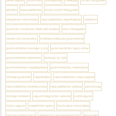
peres eljárás
bizonyítás
költséglista
családjog
szülői felügyelet
láthatás
kapcsolattartás
közös szülői felügyelet
ideiglenes intézkedés
kapcsolattartás végrehajtása
mediáció
gyermek mindenek felett álló érdeke
bírói mérlegelés
rendkívüli körülmény
külföldre költözés gyermekkel
gyermektartás összege 2025
gyermektartás hajdú-bihar
gyermektartás debrecen
tartásdíj 15–25%
gyermektartás megállapítása
gyermektartás módosítása
bírósági gyakorlat
végrehajtás
kapcsolattartás megszegése
kapcsolattartás akadályozása
kapcsolattartás pótlása
pénzbírság
bírósági kérelem
vagyonmegosztás válásnál
különvagyon
közös vagyon
megtérítési igény
közös lakás használata
tartozás megosztása
vállalkozás vagyonmegosztás
egyezség