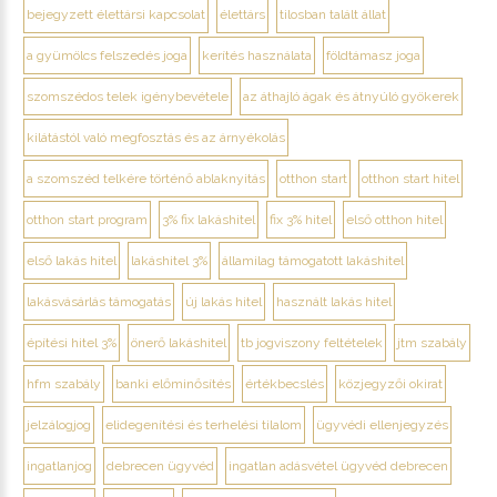
bejegyzett élettársi kapcsolat
élettárs
tilosban talált állat
a gyümölcs felszedés joga
kerítés használata
földtámasz joga
szomszédos telek igénybevétele
az áthajló ágak és átnyúló gyökerek
kilátástól való megfosztás és az árnyékolás
a szomszéd telkére történő ablaknyitás
otthon start
otthon start hitel
otthon start program
3% fix lakáshitel
fix 3% hitel
első otthon hitel
első lakás hitel
lakáshitel 3%
államilag támogatott lakáshitel
lakásvásárlás támogatás
új lakás hitel
használt lakás hitel
építési hitel 3%
önerő lakáshitel
tb jogviszony feltételek
jtm szabály
hfm szabály
banki előminősítés
értékbecslés
közjegyzői okirat
jelzálogjog
elidegenítési és terhelési tilalom
ügyvédi ellenjegyzés
ingatlanjog
debrecen ügyvéd
ingatlan adásvétel ügyvéd debrecen