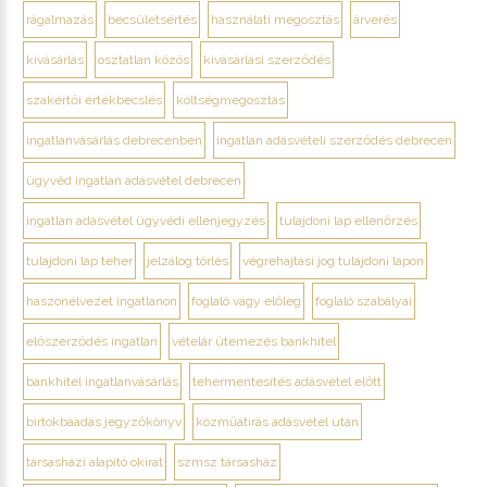
rágalmazás
becsületsértés
használati megosztás
árverés
kivásárlás
osztatlan közös
kivásárlási szerződés
szakértői értékbecslés
költségmegosztás
ingatlanvásárlás debrecenben
ingatlan adásvételi szerződés debrecen
ügyvéd ingatlan adásvétel debrecen
ingatlan adásvétel ügyvédi ellenjegyzés
tulajdoni lap ellenőrzés
tulajdoni lap teher
jelzálog törlés
végrehajtási jog tulajdoni lapon
haszonélvezet ingatlanon
foglaló vagy előleg
foglaló szabályai
előszerződés ingatlan
vételár ütemezés bankhitel
bankhitel ingatlanvásárlás
tehermentesítés adásvétel előtt
birtokbaadás jegyzőkönyv
közműátírás adásvétel után
társasházi alapító okirat
szmsz társasház