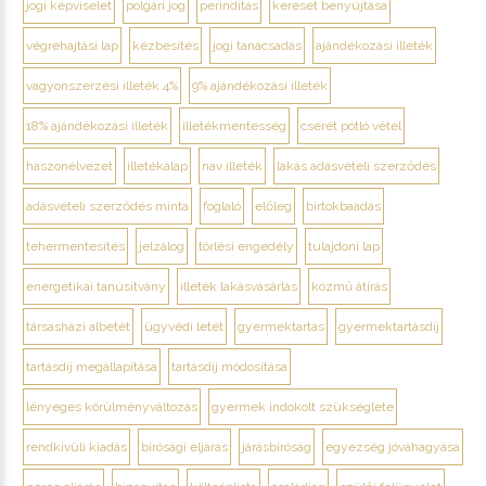
jogi képviselet
polgári jog
perindítás
kereset benyújtása
végrehajtási lap
kézbesítés
jogi tanácsadás
ajándékozási illeték
vagyonszerzési illeték 4%
9% ajándékozási illeték
18% ajándékozási illeték
illetékmentesség
cserét pótló vétel
haszonélvezet
illetékalap
nav illeték
lakás adásvételi szerződés
adásvételi szerződés minta
foglaló
előleg
birtokbaadás
tehermentesítés
jelzálog
törlési engedély
tulajdoni lap
energetikai tanúsítvány
illeték lakásvásárlás
közmű átírás
társasházi albetét
ügyvédi letét
gyermektartás
gyermektartásdíj
tartásdíj megállapítása
tartásdíj módosítása
lényeges körülményváltozás
gyermek indokolt szükséglete
rendkívüli kiadás
bírósági eljárás
járásbíróság
egyezség jóváhagyása