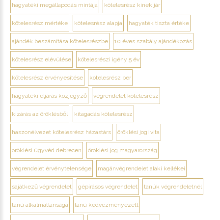
hagyatéki megállapodás mintája
kötelesrész kinek jár
kötelesrész mértéke
kötelesrész alapja
hagyaték tiszta értéke
ajándék beszámítása kötelesrészbe
10 éves szabály ajándékozás
kötelesrész elévülése
kötelesrészi igény 5 év
kötelesrész érvényesítése
kötelesrész per
hagyatéki eljárás közjegyző
végrendelet kötelesrész
kizárás az öröklésből
kitagadás kötelesrész
haszonélvezet kötelesrész házastárs
öröklési jogi vita
öröklési ügyvéd debrecen
öröklési jog magyarország
végrendelet érvénytelensége
magánvégrendelet alaki kellékei
sajátkezű végrendelet
gépírásos végrendelet
tanúk végrendeletnél
tanú alkalmatlansága
tanú kedvezményezett