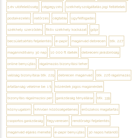
5 év utófelelősség
cégjegyzés
székhelyszolgáltatás jogi feltételek
postakezelés
iratőrzés
cégtábla
ügyfélfogadás
székhely szerződés
fiktív székhely kockázat
gdpr
becsületsértés feljelentés
e-papír
magánvád debrecen
btk. 227
magánindítvány 30 nap
10 000 ft illeték
debreceni járásbíróság
online benyújtás
rágalmazás bizonyítási teher
valóság bizonyítása btk. 229
debrecen magánvád
btk. 226 rágalmazás
ártatlanság vélelme be. 1 §
közérdek jogos magánérdek
bizonyítás rágalmazási per
garázdaság tényállása
btk. 339
köznyugalom
kihívóan közösségellenes
erőszakos magatartás
csoportos garázdaság
fegyveresen
rendőrségi feljelentés
magánvád eljárás menete
e-papír benyújtás
30 napos határidő