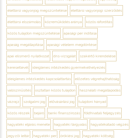
élettársi vagyonjog megszüntetése
élettársi vagyonjogi szerződés
élettársi elszámolás
közreműködés aránya
közös ráfordítás
közös tulajdon megszüntetése
apasági per indítása
apaság megállapítása
apasági vélelem megdöntése
apai elismerő nyilatkozat
dns-vizsgálat
szakértő kirendelése
keresetlevél
ideiglenes intézkedés gyermekelhelyezés
ideiglenes intézkedés kapcsolattartás
előzetes végrehajthatóság
valószínűsítés
osztatlan közös tulajdon
használati megállapodás
vázrajz
szolgalmi jog
elővásárlási jog
tulajdoni hányad
közös részek
bejáró
banki finanszírozás
földhivatali feljegyzés
hagyatéki eljárás menete
hagyatéki tárgyalás
hagyatékátadó végzés
jegyzői leltár
hagyatéki per
öröklési jog
hagyatéki költség