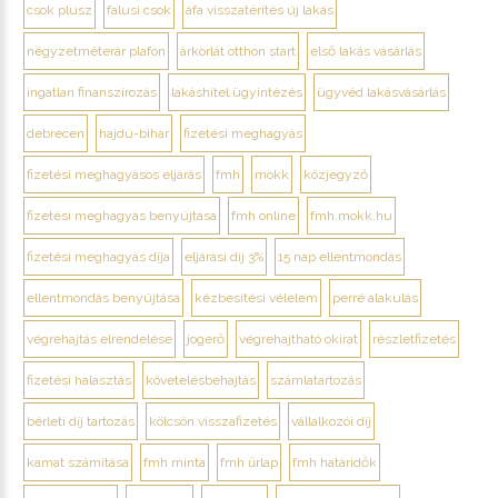
csok plusz
falusi csok
áfa visszatérítés új lakás
négyzetméterár plafon
árkorlát otthon start
első lakás vásárlás
ingatlan finanszírozás
lakáshitel ügyintézés
ügyvéd lakásvásárlás
debrecen
hajdú-bihar
fizetési meghagyás
fizetési meghagyásos eljárás
fmh
mokk
közjegyző
fizetési meghagyás benyújtása
fmh online
fmh.mokk.hu
fizetési meghagyás díja
eljárási díj 3%
15 nap ellentmondás
ellentmondás benyújtása
kézbesítési vélelem
perré alakulás
végrehajtás elrendelése
jogerő
végrehajtható okirat
részletfizetés
fizetési halasztás
követelésbehajtás
számlatartozás
bérleti díj tartozás
kölcsön visszafizetés
vállalkozói díj
kamat számítása
fmh minta
fmh űrlap
fmh határidők