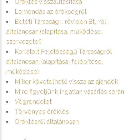
Öröklés visszautasítása
Lemondás az örökségről
Betéti Társaság-, röviden Bt.-ről
általánosan (alapítása, működése,
szervezetei)
Korlátolt Felelősségű Társaságról
általánosan. (alapítása, felépítése,
működése)
Mikor követelhető vissza az ajándék
Mire figyeljünk ingatlan vásárlás során
Végrendelet
Törvényes öröklés
Öröklésről általánosan