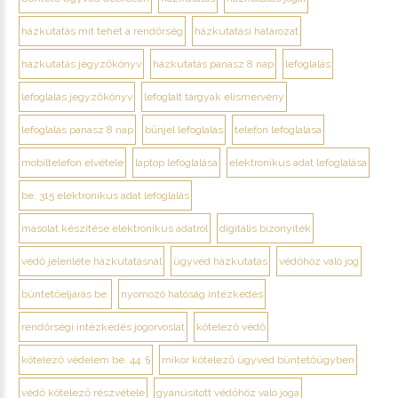
házkutatás mit tehet a rendőrség
házkutatási határozat
házkutatás jegyzőkönyv
házkutatás panasz 8 nap
lefoglalás
lefoglalás jegyzőkönyv
lefoglalt tárgyak elismervény
lefoglalás panasz 8 nap
bűnjel lefoglalás
telefon lefoglalása
mobiltelefon elvétele
laptop lefoglalása
elektronikus adat lefoglalása
be. 315 elektronikus adat lefoglalás
másolat készítése elektronikus adatról
digitális bizonyíték
védő jelenléte házkutatásnál
ügyvéd házkutatás
védőhöz való jog
büntetőeljárás be.
nyomozó hatóság intézkedés
rendőrségi intézkedés jogorvoslat
kötelező védő
kötelező védelem be. 44. §
mikor kötelező ügyvéd büntetőügyben
védő kötelező részvétele
gyanúsított védőhöz való joga