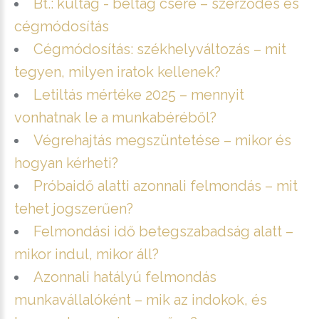
Bt.: kültag - beltag csere – szerződés és
cégmódosítás
Cégmódosítás: székhelyváltozás – mit
tegyen, milyen iratok kellenek?
Letiltás mértéke 2025 – mennyit
vonhatnak le a munkabéréből?
Végrehajtás megszüntetése – mikor és
hogyan kérheti?
Próbaidő alatti azonnali felmondás – mit
tehet jogszerűen?
Felmondási idő betegszabadság alatt –
mikor indul, mikor áll?
Azonnali hatályú felmondás
munkavállalóként – mik az indokok, és