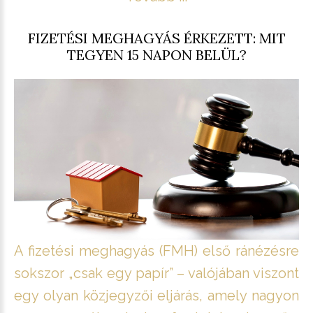
FIZETÉSI MEGHAGYÁS ÉRKEZETT: MIT
TEGYEN 15 NAPON BELÜL?
A fizetési meghagyás (FMH) első ránézésre
sokszor „csak egy papír” – valójában viszont
egy olyan közjegyzői eljárás, amely nagyon