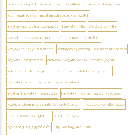
közös költség tartozás ellenőrzés
ingatlan-nyilvántartási bejegyzés
földhivatali eljárás
ingatlan adásvétel kockázatok
ingatlanvásárlás jogi ellenőrzés
hagyatéki vita
örököstársak vita
hagyatéki egyezség
peren kívüli megegyezés öröklés
közjegyző hagyatéki eljárás
osztályos egyezség
örökrész kivásárlása
hagyaték megosztása
örökösök megállapodása
öröklési jogvita
kötelesrész vita
végrendelet vita
végrendelet érvényessége
hagyatéki leltár
hagyatéki vagyonértékelés
ingatlan hagyaték megosztása
hagyatéki ingatlan tulajdonközösség
közös tulajdon megszüntetése öröklés után
hagyatéki per elkerülése
mediáció öröklési ügyben
közvetítői eljárás
egyezség közjegyző előtt
ügyvéd hagyatéki vita