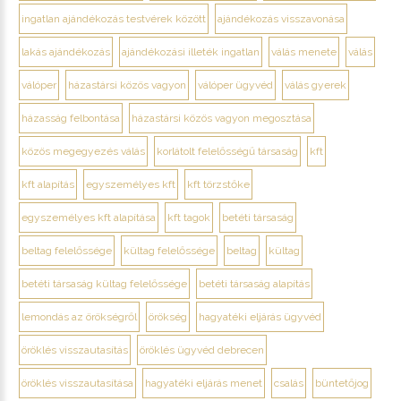
ingatlan ajándékozás testvérek között
ajándékozás visszavonása
lakás ajándékozás
ajándékozási illeték ingatlan
válás menete
válás
válóper
házastársi közös vagyon
válóper ügyvéd
válás gyerek
házasság felbontása
házastársi közös vagyon megosztása
közös megegyezés válás
korlátolt felelősségű társaság
kft
kft alapítás
egyszemélyes kft
kft törzstőke
egyszemélyes kft alapítása
kft tagok
betéti társaság
beltag felelőssége
kültag felelőssége
beltag
kültag
betéti társaság kültag felelőssége
betéti társaság alapítás
lemondás az örökségről
örökség
hagyatéki eljárás ügyvéd
öröklés visszautasítás
öröklés ügyvéd debrecen
öröklés visszautasítása
hagyatéki eljárás menet
csalás
büntetőjog