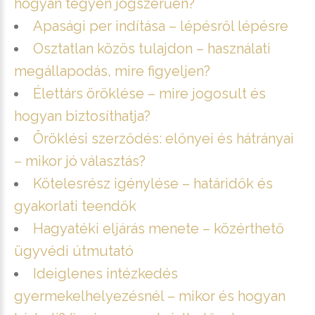
hogyan tegyen jogszerűen?
Apasági per indítása – lépésről lépésre
Osztatlan közös tulajdon – használati
megállapodás, mire figyeljen?
Élettárs öröklése – mire jogosult és
hogyan biztosíthatja?
Öröklési szerződés: előnyei és hátrányai
– mikor jó választás?
Kötelesrész igénylése – határidők és
gyakorlati teendők
Hagyatéki eljárás menete – közérthető
ügyvédi útmutató
Ideiglenes intézkedés
gyermekelhelyezésnél – mikor és hogyan