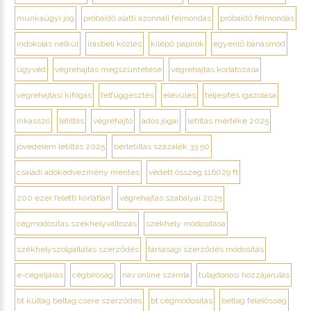
munkaügyi jog
próbaidő alatti azonnali felmondás
próbaidő felmondás
indokolás nélkül
írásbeli közlés
kilépő papírok
egyenlő bánásmód
ügyvéd
végrehajtás megszüntetése
végrehajtás korlátozása
végrehajtási kifogás
felfüggesztés
elévülés
teljesítés igazolása
inkasszó
letiltás
végrehajtó
adós jogai
letiltás mértéke 2025
jövedelem letiltás 2025
bérletiltás százalék 33 50
családi adókedvezmény mentes
védett összeg 116029 ft
200 ezer feletti korlátlan
végrehajtás szabályai 2025
cégmódosítás székhelyváltozás
székhely módosítása
székhelyszolgáltatás szerződés
társasági szerződés módosítás
e-cégeljárás
cégbíróság
nav online számla
tulajdonosi hozzájárulás
bt kültag beltag csere szerződés
bt cégmódosítás
beltag felelősség