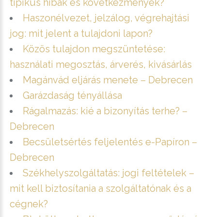
tipikus hibák és következmények?
Haszonélvezet, jelzálog, végrehajtási
jog: mit jelent a tulajdoni lapon?
Közös tulajdon megszüntetése:
használati megosztás, árverés, kivásárlás
Magánvád eljárás menete – Debrecen
Garázdaság tényállása
Rágalmazás: kié a bizonyítás terhe? –
Debrecen
Becsületsértés feljelentés e-Papíron –
Debrecen
Székhelyszolgáltatás: jogi feltételek –
mit kell biztosítania a szolgáltatónak és a
cégnek?