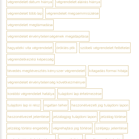
végrendelet dátum hiánya
végrendelet aláírás hiánya
végrendelet több lap
végrendelet megsemmisülése
végrendelet megtámadása
végrendelet érvénytelenségének megállapítása
hagyatéki vita végrendelet
öröklés ptk.
szóbeli végrendelet feltételei
végrendelkezési képesség
tévedés megtévesztés kényszer végrendelet
kitagadás formai hibája
végrendelet érvénytelenség következményei
korábbi végrendelet hatálya
tulajdoni lap értelmezése
tulajdoni lap iii rész
ingatlan teher
haszonélvezeti jog tulajdoni lapon
haszonélvezet jelentése
jelzálogjog tulajdoni lapon
jelzálog törlése
jelzálog törlési engedély
végrehajtási jog törlése
széljegy jelentése