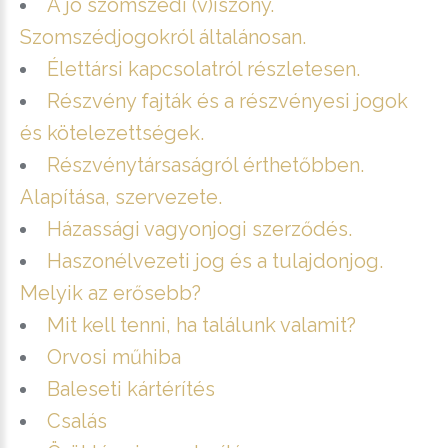
A jó szomszédi (v)iszony.
Szomszédjogokról általánosan.
Élettársi kapcsolatról részletesen.
Részvény fajták és a részvényesi jogok
és kötelezettségek.
Részvénytársaságról érthetőbben.
Alapítása, szervezete.
Házassági vagyonjogi szerződés.
Haszonélvezeti jog és a tulajdonjog.
Melyik az erősebb?
Mit kell tenni, ha találunk valamit?
Orvosi műhiba
Baleseti kártérítés
Csalás