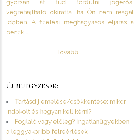
gyorsan át tud fordulni jogerős,
végrehajtható okirattá, ha Ön nem reagál
időben. A fizetési meghagyásos eljárás a
pénzk ...
Tovább ...
ÚJ BEJEGYZÉSEK:
Tartásdíj emelése/csökkentése: mikor
indokolt és hogyan kell kérni?
Foglaló vagy előleg? Ingatlanügyekben
a leggyakoribb félreértések