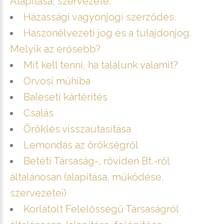
Alapítása, szervezete.
Házassági vagyonjogi szerződés.
Haszonélvezeti jog és a tulajdonjog.
Melyik az erősebb?
Mit kell tenni, ha találunk valamit?
Orvosi műhiba
Baleseti kártérítés
Csalás
Öröklés visszautasítása
Lemondás az örökségről
Betéti Társaság-, röviden Bt.-ről
általánosan (alapítása, működése,
szervezetei)
Korlátolt Felelősségű Társaságról