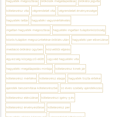
hagyaték megosztása
örökösök megállapodása
öröklési jogvita
kötelesrész vita
végrendelet vita
végrendelet érvényessége
hagyatéki leltár
hagyatéki vagyonértékelés
ingatlan hagyaték megosztása
hagyatéki ingatlan tulajdonközösség
közös tulajdon megszüntetése öröklés után
hagyatéki per elkerülése
mediáció öröklési ügyben
közvetítői eljárás
egyezség közjegyző előtt
ügyvéd hagyatéki vita
hagyatéki megállapodás mintája
kötelesrész kinek jár
kötelesrész mértéke
kötelesrész alapja
hagyaték tiszta értéke
ajándék beszámítása kötelesrészbe
10 éves szabály ajándékozás
kötelesrész elévülése
kötelesrészi igény 5 év
kötelesrész érvényesítése
kötelesrész per
hagyatéki eljárás közjegyző
végrendelet kötelesrész