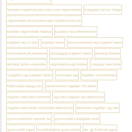
tévedés megtévesztés kényszer végrendelet
kitagadás formai hibája
végrendelet érvénytelenség következményei
korábbi végrendelet hatálya
tulajdoni lap értelmezése
tulajdoni lap iii rész
ingatlan teher
haszonélvezeti jog tulajdoni lapon
haszonélvezet jelentése
jelzálogjog tulajdoni lapon
jelzálog törlése
jelzálog törlési engedély
végrehajtási jog törlése
széljegy jelentése
szolgalmi jog tulajdoni lapon
használati jog
ingatlan-nyilvántartás
földhivatali bejegyzés
tehermentes ingatlan mit jelent
ingatlan adásvétel teherrel
ügyvéd tulajdoni lap ellenőrzés
ingatlan adásvételi szerződés ellenőrzés
debrecen ingatlan ügyvéd
gyanúsítottként idéztek be
gyanúsított kihallgatás előtt
gyanúsított jogai
büntetőeljárás gyanúsított
be. 39. § terhelt jogai