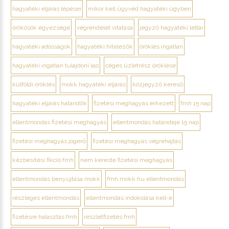
hagyatéki eljárás lépései
mikor kell ügyvéd hagyatéki ügyben
örökösök egyezsége
végrendelet vitatása
jegyző hagyatéki leltár
hagyatéki adósságok
hagyatéki hitelezők
öröklés ingatlan
hagyatéki ingatlan tulajdoni lap
céges üzletrész öröklése
külföldi öröklés
mokk hagyatéki eljárás
közjegyző kereső
hagyatéki eljárás határidők
fizetési meghagyás érkezett
fmh 15 nap
ellentmondás fizetési meghagyás
ellentmondás határideje 15 nap
fizetési meghagyás jogerő
fizetési meghagyás végrehajtás
kézbesítési fikció fmh
nem kereste fizetési meghagyás
ellentmondás benyújtása mokk
fmh.mokk.hu ellentmondás
részleges ellentmondás
ellentmondás indokolása kell-e
fizetésre halasztás fmh
részletfizetés fmh