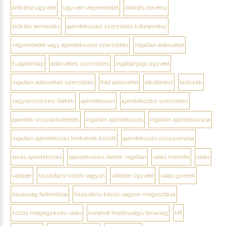
öröklési ügyvéd
ügyvéd végrendelet
öröklés törvény
öröklés lemondás
ajándékozási szerződés kötelesrész
végrendelet vagy ajándékozási szerződés
ingatlan adásvétel
tulajdonilap
adásvételi szerződés
ingatlanjogi ügyvéd
ingatlan adásvételi szerződés
föld adásvétel
alkotórész
tartozék
vagyonszerzési illeték
ajándékozás
ajándékozási szerződés
ajándék visszakövetelés
ingatlan ajándékozás
ingatlan ajándékozása
ingatlan ajándékozás testvérek között
ajándékozás visszavonása
lakás ajándékozás
ajándékozási illeték ingatlan
válás menete
válás
válóper
házastársi közös vagyon
válóper ügyvéd
válás gyerek
házasság felbontása
házastársi közös vagyon megosztása
közös megegyezés válás
korlátolt felelősségű társaság
kft