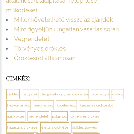
általánosan. (alapítása, felépítése,
működése)
Mikor követelhető vissza az ajándék
Mire figyeljünk ingatlan vásárlás során
Végrendelet
Törvényes öröklés
Öröklésről általánosan
CIMKÉK:
öröklés
hagyaték
hagyatéki ügyvéd debrecen
örökhagyó
örökös
hagyományos
meghagyás
kötelesrész
kiesés az örökségből
ági öröklés
végrendelet
polgárjog
törvényes öröklés
házastárs öröklése
élettárs öröklése
öröklés ügyvéd