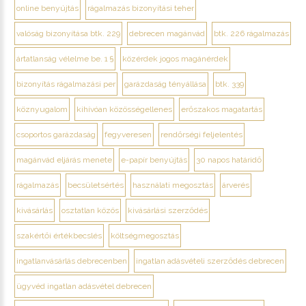
online benyújtás
rágalmazás bizonyítási teher
valóság bizonyítása btk. 229
debrecen magánvád
btk. 226 rágalmazás
ártatlanság vélelme be. 1 §
közérdek jogos magánérdek
bizonyítás rágalmazási per
garázdaság tényállása
btk. 339
köznyugalom
kihívóan közösségellenes
erőszakos magatartás
csoportos garázdaság
fegyveresen
rendőrségi feljelentés
magánvád eljárás menete
e-papír benyújtás
30 napos határidő
rágalmazás
becsületsértés
használati megosztás
árverés
kivásárlás
osztatlan közös
kivásárlási szerződés
szakértői értékbecslés
költségmegosztás
ingatlanvásárlás debrecenben
ingatlan adásvételi szerződés debrecen
ügyvéd ingatlan adásvétel debrecen