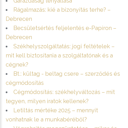
Garázdaság tényállása
Rágalmazás: kié a bizonyítás terhe? –
Debrecen
Becsületsértés feljelentés e-Papíron –
Debrecen
Székhelyszolgáltatás: jogi feltételek –
mit kell biztosítania a szolgáltatónak és a
cégnek?
Bt.: kültag - beltag csere – szerződés és
cégmódosítás
Cégmódosítás: székhelyváltozás – mit
tegyen, milyen iratok kellenek?
Letiltás mértéke 2025 – mennyit
vonhatnak le a munkabéréből?