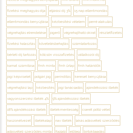
fizetési meghagyás díja
eljárási díj 3%
15 nap ellentmondás
ellentmondás benyújtása
kézbesítési vélelem
perré alakulás
végrehajtás elrendelése
jogerő
végrehajtható okirat
részletfizetés
fizetési halasztás
követelésbehajtás
számlatartozás
bérleti díj tartozás
kölcsön visszafizetés
vállalkozói díj
kamat számítása
fmh minta
fmh űrlap
fmh határidők
jogi képviselet
polgári jog
perindítás
kereset benyújtása
végrehajtási lap
kézbesítés
jogi tanácsadás
ajándékozási illeték
vagyonszerzési illeték 4%
9% ajándékozási illeték
18% ajándékozási illeték
illetékmentesség
cserét pótló vétel
haszonélvezet
illetékalap
nav illeték
lakás adásvételi szerződés
adásvételi szerződés minta
foglaló
előleg
birtokbaadás