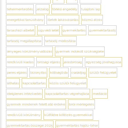
tehermentesítés
jelzálog
törlési engedély
tulajdoni lap
energetikai tanúsítvány
illeték lakásvásárlás
közmű átírás
társasházi albetét
ügyvédi letét
gyermektartás
gyermektartásdíj
tartásdíj megállapítása
tartásdíj módosítása
lényeges körülményváltozás
gyermek indokolt szükséglete
rendkívüli kiadás
bírósági eljárás
járásbíróság
egyezség jóváhagyása
peres eljárás
bizonyítás
költséglista
családjog
szülői felügyelet
láthatás
kapcsolattartás
közös szülői felügyelet
ideiglenes intézkedés
kapcsolattartás végrehajtása
mediáció
gyermek mindenek felett álló érdeke
bírói mérlegelés
rendkívüli körülmény
külföldre költözés gyermekkel
gyermektartás összege 2025
gyermektartás hajdú-bihar