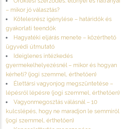
Öröklési szerződés: előnyei és hátrányai
– mikor jó választás?
Kötelesrész igénylése – határidők és
gyakorlati teendők
Hagyatéki eljárás menete – közérthető
ügyvédi útmutató
Ideiglenes intézkedés
gyermekelhelyezésnél – mikor és hogyan
kérheti? (jogi szemmel, érthetően)
Élettársi vagyonjog megszüntetése –
lépésről lépésre (jogi szemmel, érthetően)
Vagyonmegosztás válásnál – 10
kulcslépés, hogy ne maradjon le semmiről
(jogi szemmel, érthetően)