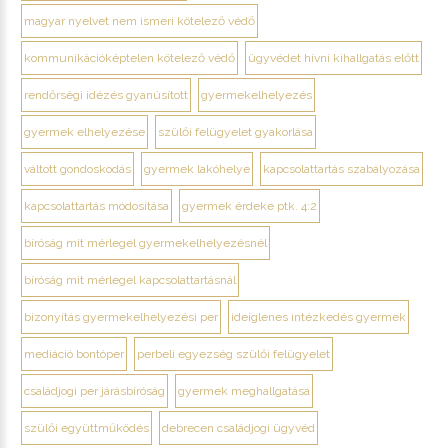
magyar nyelvet nem ismeri kötelező védő
kommunikációképtelen kötelező védő
ügyvédet hívni kihallgatás előtt
rendőrségi idézés gyanúsított
gyermekelhelyezés
gyermek elhelyezése
szülői felügyelet gyakorlása
váltott gondoskodás
gyermek lakóhelye
kapcsolattartás szabályozása
kapcsolattartás módosítása
gyermek érdeke ptk. 4:2
bíróság mit mérlegel gyermekelhelyezésnél
bíróság mit mérlegel kapcsolattartásnál
bizonyítás gyermekelhelyezési per
ideiglenes intézkedés gyermek
mediáció bontóper
perbeli egyezség szülői felügyelet
családjogi per járásbíróság
gyermek meghallgatása
szülői együttműködés
debrecen családjogi ügyvéd