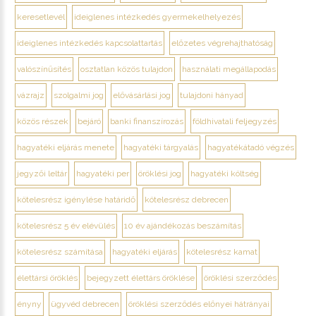
keresetlevél
ideiglenes intézkedés gyermekelhelyezés
ideiglenes intézkedés kapcsolattartás
előzetes végrehajthatóság
valószínűsítés
osztatlan közös tulajdon
használati megállapodás
vázrajz
szolgalmi jog
elővásárlási jog
tulajdoni hányad
közös részek
bejáró
banki finanszírozás
földhivatali feljegyzés
hagyatéki eljárás menete
hagyatéki tárgyalás
hagyatékátadó végzés
jegyzői leltár
hagyatéki per
öröklési jog
hagyatéki költség
kötelesrész igénylése határidő
kötelesrész debrecen
kötelesrész 5 év elévülés
10 év ajándékozás beszámítás
kötelesrész számítása
hagyatéki eljárás
kötelesrész kamat
élettársi öröklés
bejegyzett élettárs öröklése
öröklési szerződés
ényny
ügyvéd debrecen
öröklési szerződés előnyei hátrányai