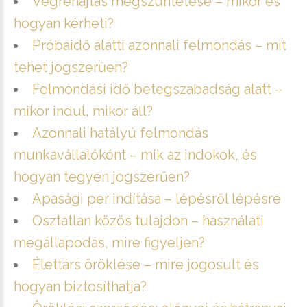
Végrehajtás megszüntetése – mikor és
hogyan kérheti?
Próbaidő alatti azonnali felmondás – mit
tehet jogszerűen?
Felmondási idő betegszabadság alatt –
mikor indul, mikor áll?
Azonnali hatályú felmondás
munkavállalóként – mik az indokok, és
hogyan tegyen jogszerűen?
Apasági per indítása – lépésről lépésre
Osztatlan közös tulajdon – használati
megállapodás, mire figyeljen?
Élettárs öröklése – mire jogosult és
hogyan biztosíthatja?