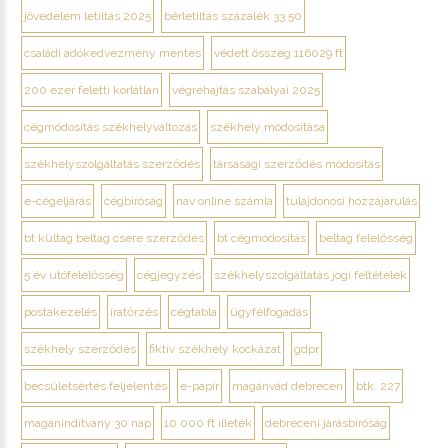
jövedelem letiltás 2025
bérletiltás százalék 33 50
családi adókedvezmény mentes
védett összeg 116029 ft
200 ezer feletti korlátlan
végrehajtás szabályai 2025
cégmódosítás székhelyváltozás
székhely módosítása
székhelyszolgáltatás szerződés
társasági szerződés módosítás
e-cégeljárás
cégbíróság
nav online számla
tulajdonosi hozzájárulás
bt kültag beltag csere szerződés
bt cégmódosítás
beltag felelősség
5 év utófelelősség
cégjegyzés
székhelyszolgáltatás jogi feltételek
postakezelés
iratőrzés
cégtábla
ügyfélfogadás
székhely szerződés
fiktív székhely kockázat
gdpr
becsületsértés feljelentés
e-papír
magánvád debrecen
btk. 227
magánindítvány 30 nap
10 000 ft illeték
debreceni járásbíróság