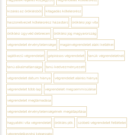
kizárás az öröklésből
kitagadás kötelesrész
haszonélvezet kötelesrész házastárs
öröklési jogi vita
öröklési ügyvéd debrecen
öröklési jog magyarország
végrendelet érvénytelensége
magánvégrendelet alaki kellékei
sajátkezű végrendelet
gépírásos végrendelet
tanúk végrendeletnél
tanú alkalmatlansága
tanú kedvezményezett
végrendelet dátum hiánya
végrendelet aláírás hiánya
végrendelet több lap
végrendelet megsemmisülése
végrendelet megtámadása
végrendelet érvénytelenségének megállapítása
hagyatéki vita végrendelet
öröklés ptk.
szóbeli végrendelet feltételei
végrendelkezési képesség