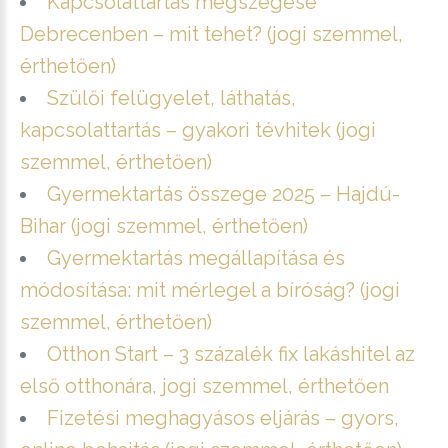
Kapcsolattartás megszegése
Debrecenben – mit tehet? (jogi szemmel,
érthetően)
Szülői felügyelet, láthatás,
kapcsolattartás – gyakori tévhitek (jogi
szemmel, érthetően)
Gyermektartás összege 2025 – Hajdú-
Bihar (jogi szemmel, érthetően)
Gyermektartás megállapítása és
módosítása: mit mérlegel a bíróság? (jogi
szemmel, érthetően)
Otthon Start – 3 százalék fix lakáshitel az
első otthonára, jogi szemmel, érthetően
Fizetési meghagyásos eljárás – gyors,