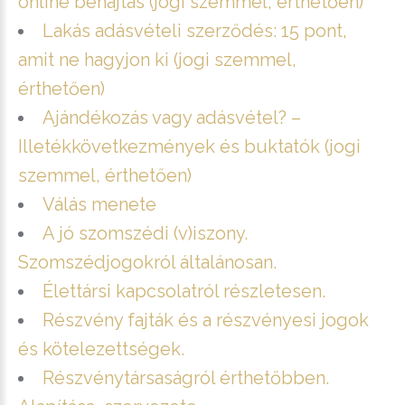
online behajtás (jogi szemmel, érthetően)
Lakás adásvételi szerződés: 15 pont,
amit ne hagyjon ki (jogi szemmel,
érthetően)
Ajándékozás vagy adásvétel? –
Illetékkövetkezmények és buktatók (jogi
szemmel, érthetően)
Válás menete
A jó szomszédi (v)iszony.
Szomszédjogokról általánosan.
Élettársi kapcsolatról részletesen.
Részvény fajták és a részvényesi jogok
és kötelezettségek.
Részvénytársaságról érthetőbben.