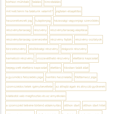
kórházi műhibák
találás
kincstalálás
mit kell tenni ha találunk valamit?
jogtalan elsajátítás
haszonélvezeti jog
tulajdonjog
házassági vagyonjogi szerződés
részvénytársaság
részvény
részvénytársaság alapítása
részvénytársaság szervezete
részvény fajták
részvény osztályok
törzsrészvény
elsőbbségi részvény
dolgozói részvény
kamatozó részvény
visszaváltható részvény
élettársi kapcsolat
bejegyzett élettársi kapcsolat
élettárs
tilosban talált állat
a gyümölcs felszedés joga
kerítés használata
földtámasz joga
szomszédos telek igénybevétele
az áthajló ágak és átnyúló gyökerek
kilátástól való megfosztás és az árnyékolás
a szomszéd telkére történő ablaknyitás
otthon start
otthon start hitel