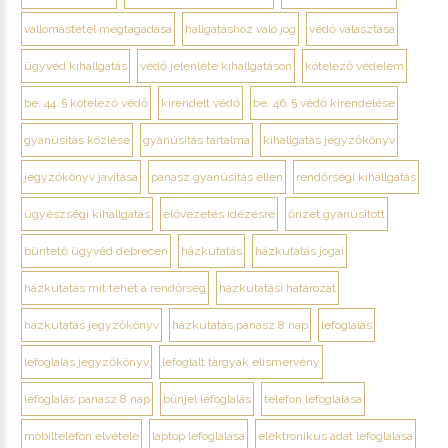
vallomástétel megtagadása
hallgatáshoz való jog
védő választása
ügyvéd kihallgatás
védő jelenléte kihallgatáson
kötelező védelem
be. 44. § kötelező védő
kirendelt védő
be. 46. § védő kirendelése
gyanúsítás közlése
gyanúsítás tartalma
kihallgatás jegyzőkönyv
jegyzőkönyv javítása
panasz gyanúsítás ellen
rendőrségi kihallgatás
ügyészségi kihallgatás
elővezetés idézésre
őrizet gyanúsított
büntető ügyvéd debrecen
házkutatás
házkutatás jogai
házkutatás mit tehet a rendőrség
házkutatási határozat
házkutatás jegyzőkönyv
házkutatás panasz 8 nap
lefoglalás
lefoglalás jegyzőkönyv
lefoglalt tárgyak elismervény
lefoglalás panasz 8 nap
bűnjel lefoglalás
telefon lefoglalása
mobiltelefon elvétele
laptop lefoglalása
elektronikus adat lefoglalása