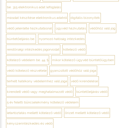
be. 315 elektronikus adat lefoglalás
másolat készítése elektronikus adatról
digitális bizonyíték
védő jelenléte házkutatásnál
ügyvéd házkutatás
védőhöz való jog
büntetőeljárás be.
nyomozó hatóság intézkedés
rendőrségi intézkedés jogorvoslat
kötelező védő
kötelező védelem be. 44. §
mikor kötelező ügyvéd büntetőügyben
védő kötelező részvétele
gyanúsított védőhöz való joga
terhelt hatékony védelemhez való joga
védő kirendelése
kirendelt védő vagy meghatalmazott védő
büntetőeljárás védő
5 év feletti bűncselekmény kötelező védelem
letartóztatás mellett kötelező védő
őrizet mellett kötelező védő
kényszerintézkedés és védő