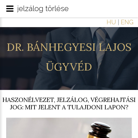
jelzálog törlése
HU
|
ENG
DR.
BÁNHEGYESI
LAJOS
ÜGYVÉD
HASZONÉLVEZET, JELZÁLOG, VÉGREHAJTÁSI
JOG: MIT JELENT A TULAJDONI LAPON?