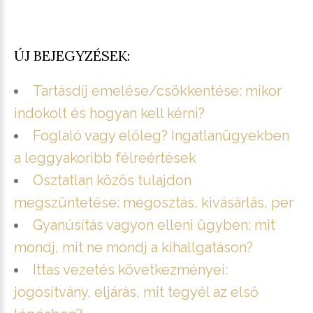
ÚJ BEJEGYZÉSEK:
Tartásdíj emelése/csökkentése: mikor
indokolt és hogyan kell kérni?
Foglaló vagy előleg? Ingatlanügyekben
a leggyakoribb félreértések
Osztatlan közös tulajdon
megszüntetése: megosztás, kivásárlás, per
Gyanúsítás vagyon elleni ügyben: mit
mondj, mit ne mondj a kihallgatáson?
Ittas vezetés következményei:
jogosítvány, eljárás, mit tegyél az első