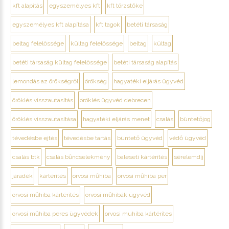
kft alapítás
egyszemélyes kft
kft törzstőke
egyszemélyes kft alapítása
kft tagok
betéti társaság
beltag felelőssége
kültag felelőssége
beltag
kültag
betéti társaság kültag felelőssége
betéti társaság alapítás
lemondás az örökségről
örökség
hagyatéki eljárás ügyvéd
öröklés visszautasítás
öröklés ügyvéd debrecen
öröklés visszautasítása
hagyatéki eljárás menet
csalás
büntetőjog
tévedésbe ejtés
tévedésbe tartás
büntető ügyvéd
védő ügyvéd
csalás btk
csalás bűncselekmény
baleseti kártérítés
sérelemdíj
járadék
kártérítés
orvosi műhiba
orvosi műhiba per
orvosi műhiba kártérítés
orvosi műhibák ügyvéd
orvosi műhiba peres ügyvédek
orvosi muhiba kártérítes