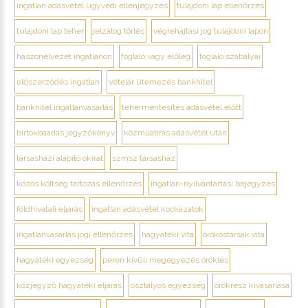
ingatlan adásvétel ügyvédi ellenjegyzés
tulajdoni lap ellenőrzés
tulajdoni lap teher
jelzálog törlés
végrehajtási jog tulajdoni lapon
haszonélvezet ingatlanon
foglaló vagy előleg
foglaló szabályai
előszerződés ingatlan
vételár ütemezés bankhitel
bankhitel ingatlanvásárlás
tehermentesítés adásvétel előtt
birtokbaadás jegyzőkönyv
közműátírás adásvétel után
társasházi alapító okirat
szmsz társasház
közös költség tartozás ellenőrzés
ingatlan-nyilvántartási bejegyzés
földhivatali eljárás
ingatlan adásvétel kockázatok
ingatlanvásárlás jogi ellenőrzés
hagyatéki vita
örököstársak vita
hagyatéki egyezség
peren kívüli megegyezés öröklés
közjegyző hagyatéki eljárás
osztályos egyezség
örökrész kivásárlása