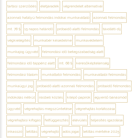
tartási szerződés
életjáradék
végrendelet alternatívái
azonnali hatályú felmondás indokai munkavállaló
azonnali felmondás
mt. 78 §
15 napos határidő
próbaidő alatti felmondás
távolléti díj
végkielégítés
munkabér késedelme
munkavédelem
munkajog ügyvéd
felmondási idő betegszabadság alatt
felmondási idő táppénz alatt
mt. 68 §
keresőképtelenség
felmondási tilalom
munkáltatói felmondás
munkavállalói felmondás
munkaügyi jog
próbaidő alatti azonnali felmondás
próbaidő felmondás
indokolás nélkül
írásbeli közlés
kilépő papírok
egyenlő bánásmód
ügyvéd
végrehajtás megszüntetése
végrehajtás korlátozása
végrehajtási kifogás
felfüggesztés
elévülés
teljesítés igazolása
inkasszó
letiltás
végrehajtó
adós jogai
letiltás mértéke 2025