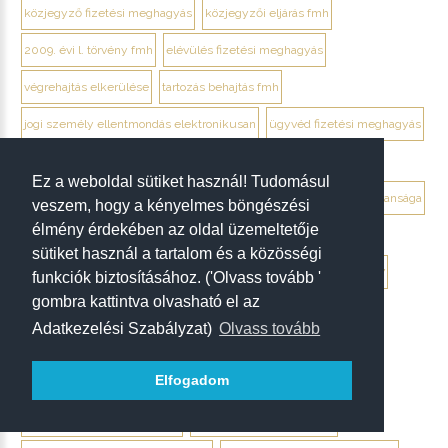
közjegyző fizetési meghagyás
közjegyzői eljárás fmh
2009. évi l. törvény fmh
elévülés fizetési meghagyás
végrehajtás elkerülése
tartozás behajtás fmh
jogi személy ellentmondás elektronikusan
ügyvéd fizetési meghagyás
debrecen ügyvéd fizetési meghagyás
Ez a weboldal sütiket használ! Tudomásul
végrendelet megtámadása mikor érdemes
végrendelet hatálytalansága
veszem, hogy a kényelmes böngészési
élmény érdekében az oldal üzemeltetője
érvénytelenség megállapítása per
hagyatéki per végrendelet
sütiket használ a tartalom és a közösségi
megtámadási nyilatkozat
megtámadás elévülése 5 év
ptk. 7:37
funkciók biztosításához. ('Olvass tovább '
gombra kattintva olvasható el az
beszámíthatóság végrendelet
Adatkezelési Szabályzat)
Olvass tovább
tévedés megtévesztés fenyegetés végrendelet
Elfogadom
tisztességtelen befolyás
gépírásos végrendelet tanúk
keltezés hiánya végrendelet
aláírás hiánya végrendelet