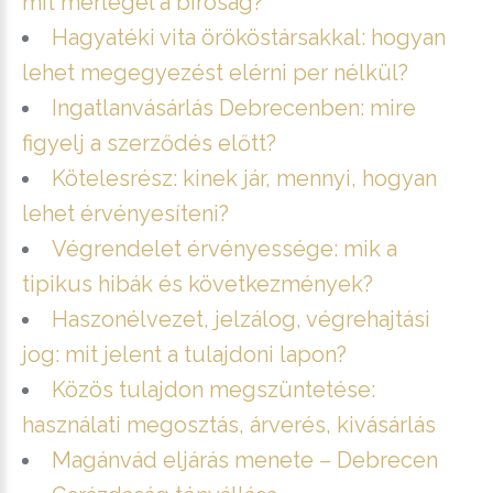
mit mérlegel a bíróság?
Hagyatéki vita örököstársakkal: hogyan
lehet megegyezést elérni per nélkül?
Ingatlanvásárlás Debrecenben: mire
figyelj a szerződés előtt?
Kötelesrész: kinek jár, mennyi, hogyan
lehet érvényesíteni?
Végrendelet érvényessége: mik a
tipikus hibák és következmények?
Haszonélvezet, jelzálog, végrehajtási
jog: mit jelent a tulajdoni lapon?
Közös tulajdon megszüntetése:
használati megosztás, árverés, kivásárlás
Magánvád eljárás menete – Debrecen