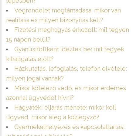
lépésben?
Végrendelet megtámadása: mikor van
realitása és milyen bizonyítás kell?
Fizetési meghagyás érkezett: mit tegyen
15 napon belül?
Gyanúsítottként idéztek be: mit tegyek
kihallgatás előtt?
Házkutatás, lefoglalás, telefon elvétele:
milyen jogai vannak?
Mikor kötelező védő, és mikor érdemes
azonnal ügyvédet hívni?
Hagyatéki eljárás menete: mikor kell
ügyvéd, mikor elég a közjegyző?
Gyermekelhelyezés és kapcsolattartás: