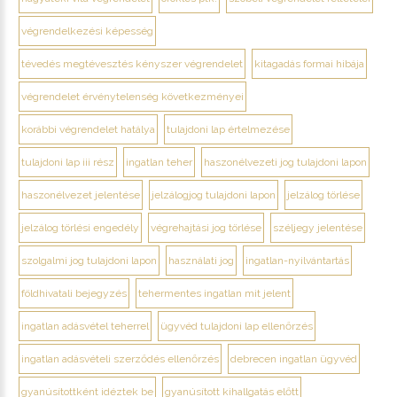
végrendelkezési képesség
tévedés megtévesztés kényszer végrendelet
kitagadás formai hibája
végrendelet érvénytelenség következményei
korábbi végrendelet hatálya
tulajdoni lap értelmezése
tulajdoni lap iii rész
ingatlan teher
haszonélvezeti jog tulajdoni lapon
haszonélvezet jelentése
jelzálogjog tulajdoni lapon
jelzálog törlése
jelzálog törlési engedély
végrehajtási jog törlése
széljegy jelentése
szolgalmi jog tulajdoni lapon
használati jog
ingatlan-nyilvántartás
földhivatali bejegyzés
tehermentes ingatlan mit jelent
ingatlan adásvétel teherrel
ügyvéd tulajdoni lap ellenőrzés
ingatlan adásvételi szerződés ellenőrzés
debrecen ingatlan ügyvéd
gyanúsítottként idéztek be
gyanúsított kihallgatás előtt