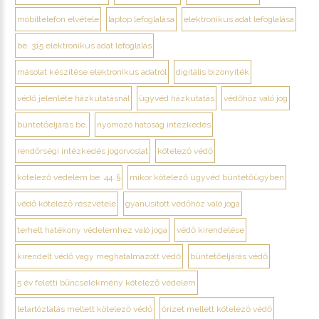
mobiltelefon elvétele
laptop lefoglalása
elektronikus adat lefoglalása
be. 315 elektronikus adat lefoglalás
másolat készítése elektronikus adatról
digitális bizonyíték
védő jelenléte házkutatásnál
ügyvéd házkutatás
védőhöz való jog
büntetőeljárás be.
nyomozó hatóság intézkedés
rendőrségi intézkedés jogorvoslat
kötelező védő
kötelező védelem be. 44. §
mikor kötelező ügyvéd büntetőügyben
védő kötelező részvétele
gyanúsított védőhöz való joga
terhelt hatékony védelemhez való joga
védő kirendelése
kirendelt védő vagy meghatalmazott védő
büntetőeljárás védő
5 év feletti bűncselekmény kötelező védelem
letartóztatás mellett kötelező védő
őrizet mellett kötelező védő