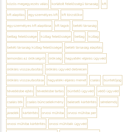
közös megegyezés válás
korlátolt felelősségű társaság
kft
kft alapítás
egyszemélyes kft
kft törzstőke
egyszemélyes kft alapítása
kft tagok
betéti társaság
beltag felelőssége
kültag felelőssége
beltag
kültag
betéti társaság kültag felelőssége
betéti társaság alapítás
lemondás az örökségről
örökség
hagyatéki eljárás ügyvéd
öröklés visszautasítás
öröklés ügyvéd debrecen
öröklés visszautasítása
hagyatéki eljárás menet
csalás
büntetőjog
tévedésbe ejtés
tévedésbe tartás
büntető ügyvéd
védő ügyvéd
csalás btk
csalás bűncselekmény
baleseti kártérítés
sérelemdíj
járadék
kártérítés
orvosi műhiba
orvosi műhiba per
orvosi műhiba kártérítés
orvosi műhibák ügyvéd