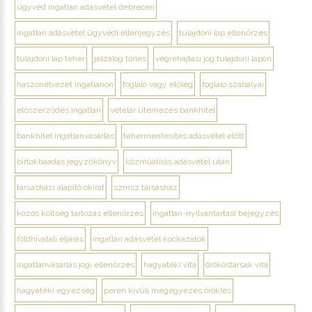
ügyvéd ingatlan adásvétel debrecen
ingatlan adásvétel ügyvédi ellenjegyzés
tulajdoni lap ellenőrzés
tulajdoni lap teher
jelzálog törlés
végrehajtási jog tulajdoni lapon
haszonélvezet ingatlanon
foglaló vagy előleg
foglaló szabályai
előszerződés ingatlan
vételár ütemezés bankhitel
bankhitel ingatlanvásárlás
tehermentesítés adásvétel előtt
birtokbaadás jegyzőkönyv
közműátírás adásvétel után
társasházi alapító okirat
szmsz társasház
közös költség tartozás ellenőrzés
ingatlan-nyilvántartási bejegyzés
földhivatali eljárás
ingatlan adásvétel kockázatok
ingatlanvásárlás jogi ellenőrzés
hagyatéki vita
örököstársak vita
hagyatéki egyezség
peren kívüli megegyezés öröklés