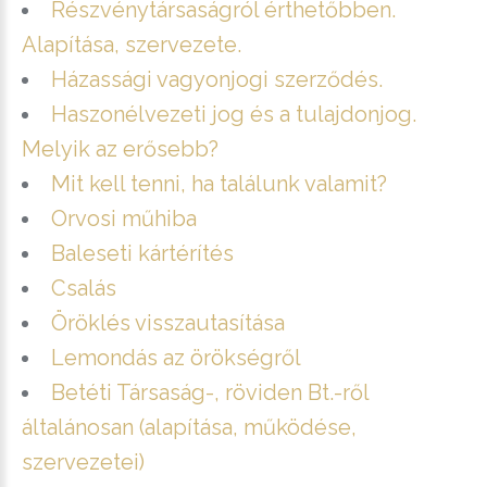
Részvénytársaságról érthetőbben.
Alapítása, szervezete.
Házassági vagyonjogi szerződés.
Haszonélvezeti jog és a tulajdonjog.
Melyik az erősebb?
Mit kell tenni, ha találunk valamit?
Orvosi műhiba
Baleseti kártérítés
Csalás
Öröklés visszautasítása
Lemondás az örökségről
Betéti Társaság-, röviden Bt.-ről
általánosan (alapítása, működése,
szervezetei)