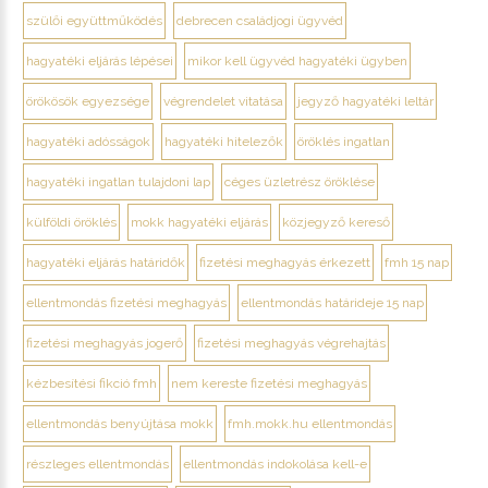
szülői együttműködés
debrecen családjogi ügyvéd
hagyatéki eljárás lépései
mikor kell ügyvéd hagyatéki ügyben
örökösök egyezsége
végrendelet vitatása
jegyző hagyatéki leltár
hagyatéki adósságok
hagyatéki hitelezők
öröklés ingatlan
hagyatéki ingatlan tulajdoni lap
céges üzletrész öröklése
külföldi öröklés
mokk hagyatéki eljárás
közjegyző kereső
hagyatéki eljárás határidők
fizetési meghagyás érkezett
fmh 15 nap
ellentmondás fizetési meghagyás
ellentmondás határideje 15 nap
fizetési meghagyás jogerő
fizetési meghagyás végrehajtás
kézbesítési fikció fmh
nem kereste fizetési meghagyás
ellentmondás benyújtása mokk
fmh.mokk.hu ellentmondás
részleges ellentmondás
ellentmondás indokolása kell-e