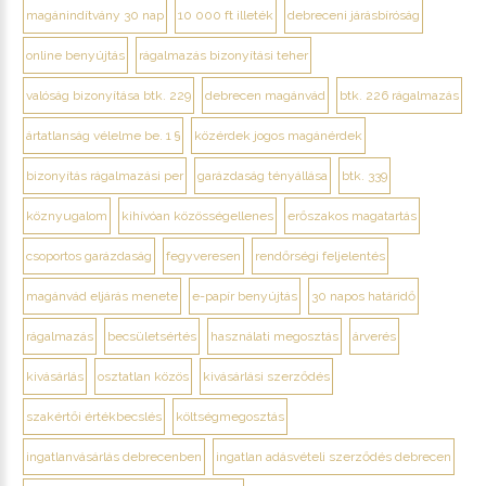
magánindítvány 30 nap
10 000 ft illeték
debreceni járásbíróság
online benyújtás
rágalmazás bizonyítási teher
valóság bizonyítása btk. 229
debrecen magánvád
btk. 226 rágalmazás
ártatlanság vélelme be. 1 §
közérdek jogos magánérdek
bizonyítás rágalmazási per
garázdaság tényállása
btk. 339
köznyugalom
kihívóan közösségellenes
erőszakos magatartás
csoportos garázdaság
fegyveresen
rendőrségi feljelentés
magánvád eljárás menete
e-papír benyújtás
30 napos határidő
rágalmazás
becsületsértés
használati megosztás
árverés
kivásárlás
osztatlan közös
kivásárlási szerződés
szakértői értékbecslés
költségmegosztás
ingatlanvásárlás debrecenben
ingatlan adásvételi szerződés debrecen