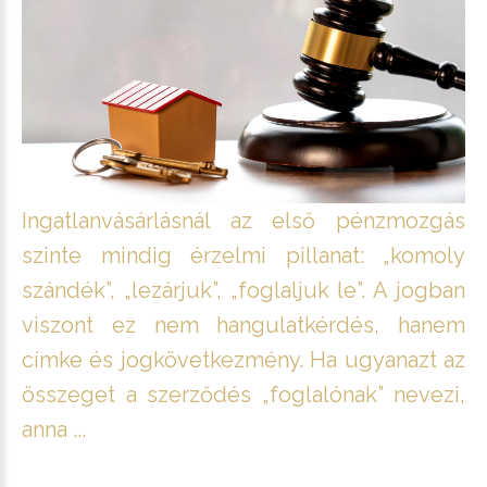
Ingatlanvásárlásnál az első pénzmozgás
szinte mindig érzelmi pillanat: „komoly
szándék”, „lezárjuk”, „foglaljuk le”. A jogban
viszont ez nem hangulatkérdés, hanem
címke és jogkövetkezmény. Ha ugyanazt az
összeget a szerződés „foglalónak” nevezi,
anna ...