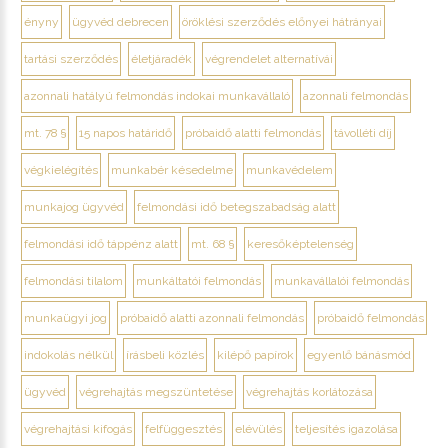
ényny
ügyvéd debrecen
öröklési szerződés előnyei hátrányai
tartási szerződés
életjáradék
végrendelet alternatívái
azonnali hatályú felmondás indokai munkavállaló
azonnali felmondás
mt. 78 §
15 napos határidő
próbaidő alatti felmondás
távolléti díj
végkielégítés
munkabér késedelme
munkavédelem
munkajog ügyvéd
felmondási idő betegszabadság alatt
felmondási idő táppénz alatt
mt. 68 §
keresőképtelenség
felmondási tilalom
munkáltatói felmondás
munkavállalói felmondás
munkaügyi jog
próbaidő alatti azonnali felmondás
próbaidő felmondás
indokolás nélkül
írásbeli közlés
kilépő papírok
egyenlő bánásmód
ügyvéd
végrehajtás megszüntetése
végrehajtás korlátozása
végrehajtási kifogás
felfüggesztés
elévülés
teljesítés igazolása