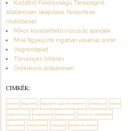
Korlátolt Felelősségű Társaságról
általánosan. (alapítása, felépítése,
működése)
Mikor követelhető vissza az ajándék
Mire figyeljünk ingatlan vásárlás során
Végrendelet
Törvényes öröklés
Öröklésről általánosan
CIMKÉK:
öröklés
hagyaték
hagyatéki ügyvéd debrecen
örökhagyó
örökös
hagyományos
meghagyás
kötelesrész
kiesés az örökségből
ági öröklés
végrendelet
polgárjog
törvényes öröklés