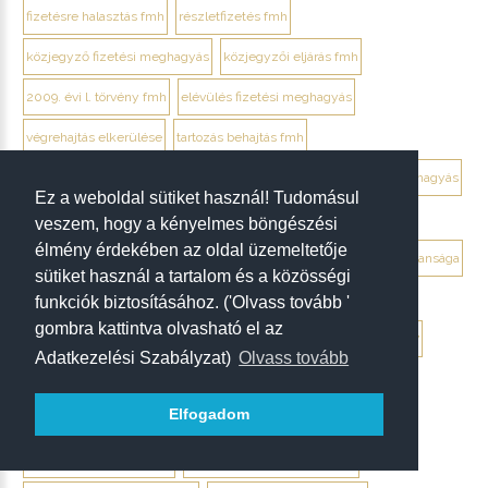
fizetésre halasztás fmh
részletfizetés fmh
közjegyző fizetési meghagyás
közjegyzői eljárás fmh
2009. évi l. törvény fmh
elévülés fizetési meghagyás
végrehajtás elkerülése
tartozás behajtás fmh
jogi személy ellentmondás elektronikusan
ügyvéd fizetési meghagyás
Ez a weboldal sütiket használ! Tudomásul
debrecen ügyvéd fizetési meghagyás
veszem, hogy a kényelmes böngészési
élmény érdekében az oldal üzemeltetője
végrendelet megtámadása mikor érdemes
végrendelet hatálytalansága
sütiket használ a tartalom és a közösségi
érvénytelenség megállapítása per
hagyatéki per végrendelet
funkciók biztosításához. ('Olvass tovább '
gombra kattintva olvasható el az
megtámadási nyilatkozat
megtámadás elévülése 5 év
ptk. 7:37
Adatkezelési Szabályzat)
Olvass tovább
beszámíthatóság végrendelet
Elfogadom
tévedés megtévesztés fenyegetés végrendelet
tisztességtelen befolyás
gépírásos végrendelet tanúk