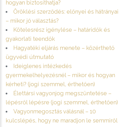
hogyan biztosíthatja?
Öröklési szerződés: előnyei és hátrányai
– mikor jó választás?
Kötelesrész igénylése – határidők és
gyakorlati teendők
Hagyatéki eljárás menete – közérthető
ügyvédi útmutató
Ideiglenes intézkedés
gyermekelhelyezésnél – mikor és hogyan
kérheti? (jogi szemmel, érthetően)
Élettársi vagyonjog megszüntetése –
lépésről lépésre (jogi szemmel, érthetően)
Vagyonmegosztás válásnál – 10
kulcslépés, hogy ne maradjon le semmiről