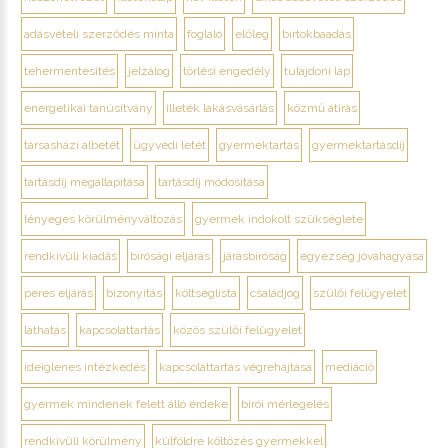
adásvételi szerződés minta
foglaló
előleg
birtokbaadás
tehermentesítés
jelzálog
törlési engedély
tulajdoni lap
energetikai tanúsítvány
illeték lakásvásárlás
közmű átírás
társasházi albetét
ügyvédi letét
gyermektartás
gyermektartásdíj
tartásdíj megállapítása
tartásdíj módosítása
lényeges körülményváltozás
gyermek indokolt szükséglete
rendkívüli kiadás
bírósági eljárás
járásbíróság
egyezség jóváhagyása
peres eljárás
bizonyítás
költséglista
családjog
szülői felügyelet
láthatás
kapcsolattartás
közös szülői felügyelet
ideiglenes intézkedés
kapcsolattartás végrehajtása
mediáció
gyermek mindenek felett álló érdeke
bírói mérlegelés
rendkívüli körülmény
külföldre költözés gyermekkel