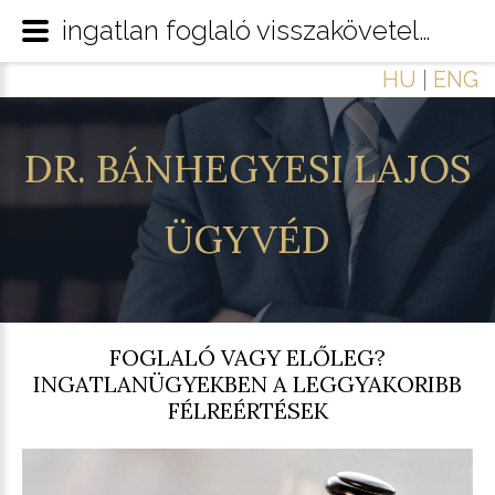
ingatlan foglaló visszakövetelése
HU
|
ENG
DR.
BÁNHEGYESI
LAJOS
ÜGYVÉD
FOGLALÓ VAGY ELŐLEG?
INGATLANÜGYEKBEN A LEGGYAKORIBB
FÉLREÉRTÉSEK