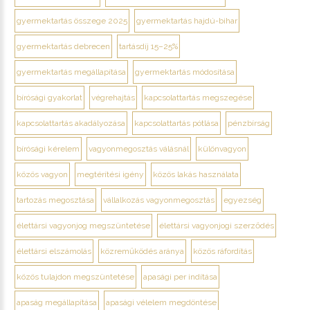
gyermektartás összege 2025
gyermektartás hajdú-bihar
gyermektartás debrecen
tartásdíj 15–25%
gyermektartás megállapítása
gyermektartás módosítása
bírósági gyakorlat
végrehajtás
kapcsolattartás megszegése
kapcsolattartás akadályozása
kapcsolattartás pótlása
pénzbírság
bírósági kérelem
vagyonmegosztás válásnál
különvagyon
közös vagyon
megtérítési igény
közös lakás használata
tartozás megosztása
vállalkozás vagyonmegosztás
egyezség
élettársi vagyonjog megszüntetése
élettársi vagyonjogi szerződés
élettársi elszámolás
közreműködés aránya
közös ráfordítás
közös tulajdon megszüntetése
apasági per indítása
apaság megállapítása
apasági vélelem megdöntése