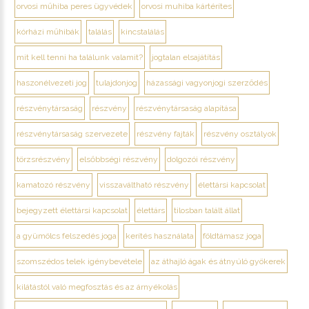
orvosi műhiba peres ügyvédek
orvosi muhiba kártérítes
kórházi műhibák
találás
kincstalálás
mit kell tenni ha találunk valamit?
jogtalan elsajátítás
haszonélvezeti jog
tulajdonjog
házassági vagyonjogi szerződés
részvénytársaság
részvény
részvénytársaság alapítása
részvénytársaság szervezete
részvény fajták
részvény osztályok
törzsrészvény
elsőbbségi részvény
dolgozói részvény
kamatozó részvény
visszaváltható részvény
élettársi kapcsolat
bejegyzett élettársi kapcsolat
élettárs
tilosban talált állat
a gyümölcs felszedés joga
kerítés használata
földtámasz joga
szomszédos telek igénybevétele
az áthajló ágak és átnyúló gyökerek
kilátástól való megfosztás és az árnyékolás