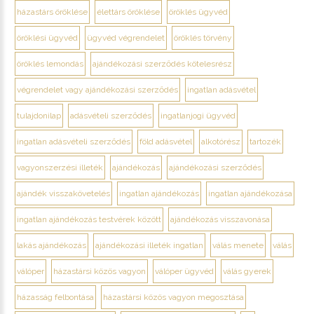
házastárs öröklése
élettárs öröklése
öröklés ügyvéd
öröklési ügyvéd
ügyvéd végrendelet
öröklés törvény
öröklés lemondás
ajándékozási szerződés kötelesrész
végrendelet vagy ajándékozási szerződés
ingatlan adásvétel
tulajdonilap
adásvételi szerződés
ingatlanjogi ügyvéd
ingatlan adásvételi szerződés
föld adásvétel
alkotórész
tartozék
vagyonszerzési illeték
ajándékozás
ajándékozási szerződés
ajándék visszakövetelés
ingatlan ajándékozás
ingatlan ajándékozása
ingatlan ajándékozás testvérek között
ajándékozás visszavonása
lakás ajándékozás
ajándékozási illeték ingatlan
válás menete
válás
válóper
házastársi közös vagyon
válóper ügyvéd
válás gyerek
házasság felbontása
házastársi közös vagyon megosztása