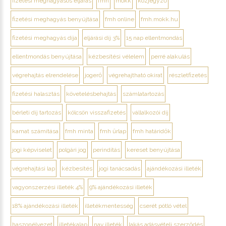
fizetési meghagyásos eljárás
fmh
mokk
közjegyző
fizetési meghagyás benyújtása
fmh online
fmh.mokk.hu
fizetési meghagyás díja
eljárási díj 3%
15 nap ellentmondás
ellentmondás benyújtása
kézbesítési vélelem
perré alakulás
végrehajtás elrendelése
jogerő
végrehajtható okirat
részletfizetés
fizetési halasztás
követelésbehajtás
számlatartozás
bérleti díj tartozás
kölcsön visszafizetés
vállalkozói díj
kamat számítása
fmh minta
fmh űrlap
fmh határidők
jogi képviselet
polgári jog
perindítás
kereset benyújtása
végrehajtási lap
kézbesítés
jogi tanácsadás
ajándékozási illeték
vagyonszerzési illeték 4%
9% ajándékozási illeték
18% ajándékozási illeték
illetékmentesség
cserét pótló vétel
haszonélvezet
illetékalap
nav illeték
lakás adásvételi szerződés