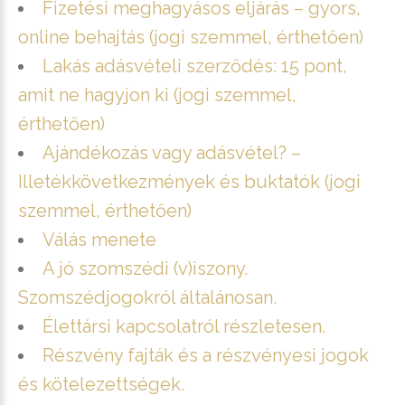
Fizetési meghagyásos eljárás – gyors,
online behajtás (jogi szemmel, érthetően)
Lakás adásvételi szerződés: 15 pont,
amit ne hagyjon ki (jogi szemmel,
érthetően)
Ajándékozás vagy adásvétel? –
Illetékkövetkezmények és buktatók (jogi
szemmel, érthetően)
Válás menete
A jó szomszédi (v)iszony.
Szomszédjogokról általánosan.
Élettársi kapcsolatról részletesen.
Részvény fajták és a részvényesi jogok
és kötelezettségek.