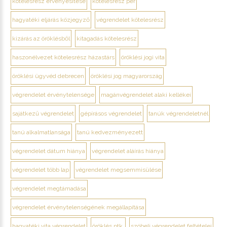
kötelesrész érvényesítése
kötelesrész per
hagyatéki eljárás közjegyző
végrendelet kötelesrész
kizárás az öröklésből
kitagadás kötelesrész
haszonélvezet kötelesrész házastárs
öröklési jogi vita
öröklési ügyvéd debrecen
öröklési jog magyarország
végrendelet érvénytelensége
magánvégrendelet alaki kellékei
sajátkezű végrendelet
gépírásos végrendelet
tanúk végrendeletnél
tanú alkalmatlansága
tanú kedvezményezett
végrendelet dátum hiánya
végrendelet aláírás hiánya
végrendelet több lap
végrendelet megsemmisülése
végrendelet megtámadása
végrendelet érvénytelenségének megállapítása
hagyatéki vita végrendelet
öröklés ptk.
szóbeli végrendelet feltételei