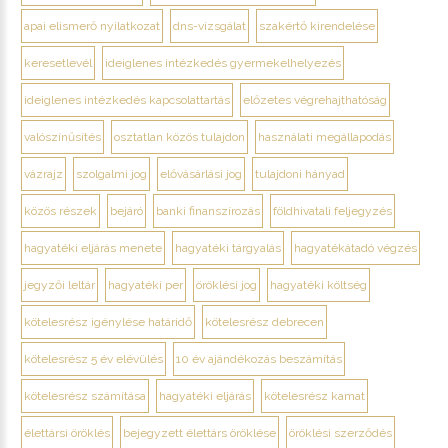
apai elismerő nyilatkozat
dns-vizsgálat
szakértő kirendelése
keresetlevél
ideiglenes intézkedés gyermekelhelyezés
ideiglenes intézkedés kapcsolattartás
előzetes végrehajthatóság
valószínűsítés
osztatlan közös tulajdon
használati megállapodás
vázrajz
szolgalmi jog
elővásárlási jog
tulajdoni hányad
közös részek
bejáró
banki finanszírozás
földhivatali feljegyzés
hagyatéki eljárás menete
hagyatéki tárgyalás
hagyatékátadó végzés
jegyzői leltár
hagyatéki per
öröklési jog
hagyatéki költség
kötelesrész igénylése határidő
kötelesrész debrecen
kötelesrész 5 év elévülés
10 év ajándékozás beszámítás
kötelesrész számítása
hagyatéki eljárás
kötelesrész kamat
élettársi öröklés
bejegyzett élettárs öröklése
öröklési szerződés