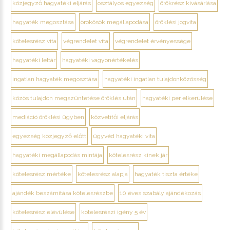
közjegyző hagyatéki eljárás
osztályos egyezség
örökrész kivásárlása
hagyaték megosztása
örökösök megállapodása
öröklési jogvita
kötelesrész vita
végrendelet vita
végrendelet érvényessége
hagyatéki leltár
hagyatéki vagyonértékelés
ingatlan hagyaték megosztása
hagyatéki ingatlan tulajdonközösség
közös tulajdon megszüntetése öröklés után
hagyatéki per elkerülése
mediáció öröklési ügyben
közvetítői eljárás
egyezség közjegyző előtt
ügyvéd hagyatéki vita
hagyatéki megállapodás mintája
kötelesrész kinek jár
kötelesrész mértéke
kötelesrész alapja
hagyaték tiszta értéke
ajándék beszámítása kötelesrészbe
10 éves szabály ajándékozás
kötelesrész elévülése
kötelesrészi igény 5 év