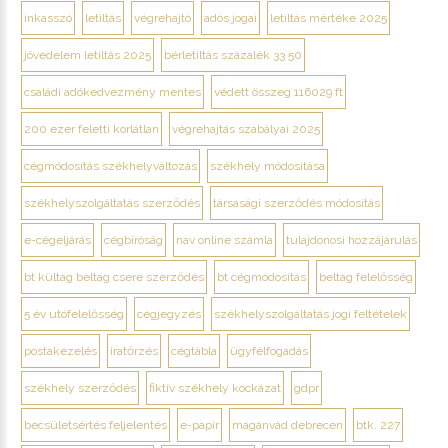
inkasszó
letiltás
végrehajtó
adós jogai
letiltás mértéke 2025
jövedelem letiltás 2025
bérletiltás százalék 33 50
családi adókedvezmény mentes
védett összeg 116029 ft
200 ezer feletti korlátlan
végrehajtás szabályai 2025
cégmódosítás székhelyváltozás
székhely módosítása
székhelyszolgáltatás szerződés
társasági szerződés módosítás
e-cégeljárás
cégbíróság
nav online számla
tulajdonosi hozzájárulás
bt kültag beltag csere szerződés
bt cégmódosítás
beltag felelősség
5 év utófelelősség
cégjegyzés
székhelyszolgáltatás jogi feltételek
postakezelés
iratőrzés
cégtábla
ügyfélfogadás
székhely szerződés
fiktív székhely kockázat
gdpr
becsületsértés feljelentés
e-papír
magánvád debrecen
btk. 227