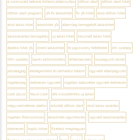
a szomszéd telkére történő ablaknyitás
otthon start
otthon start hitel
otthon start program
3% fix lakáshitel
fix 3% hitel
első otthon hitel
első lakás hitel
lakáshitel 3%
államilag támogatott lakáshitel
lakásvásárlás támogatás
új lakás hitel
használt lakás hitel
építési hitel 3%
önerő lakáshitel
tb jogviszony feltételek
jtm szabály
hfm szabály
banki előminősítés
értékbecslés
közjegyzői okirat
jelzálogjog
elidegenítési és terhelési tilalom
ügyvédi ellenjegyzés
ingatlanjog
debrecen ügyvéd
ingatlan adásvétel ügyvéd debrecen
csok plusz
falusi csok
áfa visszatérítés új lakás
négyzetméterár plafon
árkorlát otthon start
első lakás vásárlás
ingatlan finanszírozás
lakáshitel ügyintézés
ügyvéd lakásvásárlás
debrecen
hajdú-bihar
fizetési meghagyás