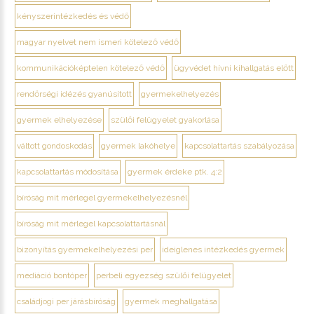
kényszerintézkedés és védő
magyar nyelvet nem ismeri kötelező védő
kommunikációképtelen kötelező védő
ügyvédet hívni kihallgatás előtt
rendőrségi idézés gyanúsított
gyermekelhelyezés
gyermek elhelyezése
szülői felügyelet gyakorlása
váltott gondoskodás
gyermek lakóhelye
kapcsolattartás szabályozása
kapcsolattartás módosítása
gyermek érdeke ptk. 4:2
bíróság mit mérlegel gyermekelhelyezésnél
bíróság mit mérlegel kapcsolattartásnál
bizonyítás gyermekelhelyezési per
ideiglenes intézkedés gyermek
mediáció bontóper
perbeli egyezség szülői felügyelet
családjogi per járásbíróság
gyermek meghallgatása