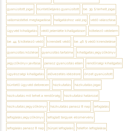
gyanúsított jogai
büntetőeljárás gyanúsított
be. 39. § terhelt jogai
vallomástétel megtagadása
hallgatáshoz való jog
védő választása
ügyvéd kihallgatás
védő jelenléte kihallgatáson
kötelező védelem
be. 44. § kötelező védő
kirendelt védő
be. 46. § védő kirendelése
gyanúsítás közlése
gyanúsítás tartalma
kihallgatás jegyzőkönyv
jegyzőkönyv javítása
panasz gyanúsítás ellen
rendőrségi kihallgatás
ügyészségi kihallgatás
elővezetés idézésre
őrizet gyanúsított
büntető ügyvéd debrecen
házkutatás
házkutatás jogai
házkutatás mit tehet a rendőrség
házkutatási határozat
házkutatás jegyzőkönyv
házkutatás panasz 8 nap
lefoglalás
lefoglalás jegyzőkönyv
lefoglalt tárgyak elismervény
lefoglalás panasz 8 nap
bűnjel lefoglalás
telefon lefoglalása