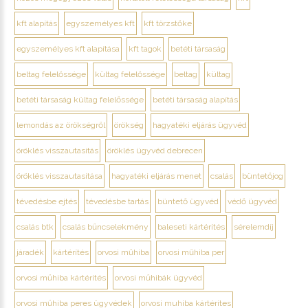
kft alapítás
egyszemélyes kft
kft törzstőke
egyszemélyes kft alapítása
kft tagok
betéti társaság
beltag felelőssége
kültag felelőssége
beltag
kültag
betéti társaság kültag felelőssége
betéti társaság alapítás
lemondás az örökségről
örökség
hagyatéki eljárás ügyvéd
öröklés visszautasítás
öröklés ügyvéd debrecen
öröklés visszautasítása
hagyatéki eljárás menet
csalás
büntetőjog
tévedésbe ejtés
tévedésbe tartás
büntető ügyvéd
védő ügyvéd
csalás btk
csalás bűncselekmény
baleseti kártérítés
sérelemdíj
járadék
kártérítés
orvosi műhiba
orvosi műhiba per
orvosi műhiba kártérítés
orvosi műhibák ügyvéd
orvosi műhiba peres ügyvédek
orvosi muhiba kártérítes