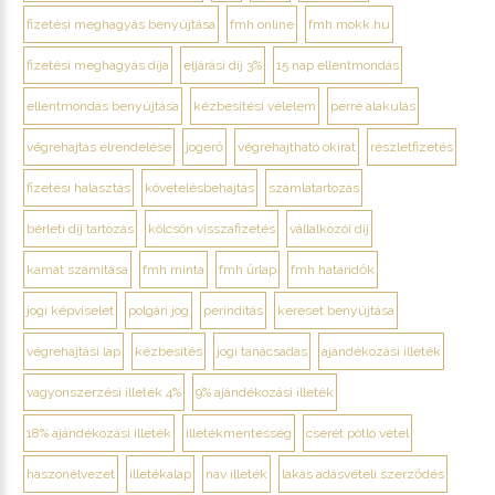
fizetési meghagyás benyújtása
fmh online
fmh.mokk.hu
fizetési meghagyás díja
eljárási díj 3%
15 nap ellentmondás
ellentmondás benyújtása
kézbesítési vélelem
perré alakulás
végrehajtás elrendelése
jogerő
végrehajtható okirat
részletfizetés
fizetési halasztás
követelésbehajtás
számlatartozás
bérleti díj tartozás
kölcsön visszafizetés
vállalkozói díj
kamat számítása
fmh minta
fmh űrlap
fmh határidők
jogi képviselet
polgári jog
perindítás
kereset benyújtása
végrehajtási lap
kézbesítés
jogi tanácsadás
ajándékozási illeték
vagyonszerzési illeték 4%
9% ajándékozási illeték
18% ajándékozási illeték
illetékmentesség
cserét pótló vétel
haszonélvezet
illetékalap
nav illeték
lakás adásvételi szerződés