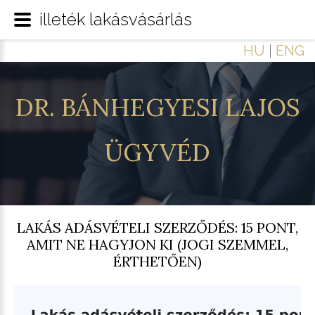
illeték lakásvásárlás
HU
|
ENG
DR.
BÁNHEGYESI
LAJOS
ÜGYVÉD
LAKÁS ADÁSVÉTELI SZERZŐDÉS: 15 PONT,
AMIT NE HAGYJON KI (JOGI SZEMMEL,
ÉRTHETŐEN)