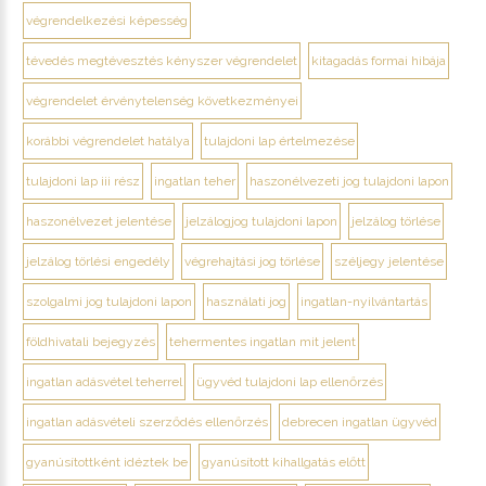
végrendelkezési képesség
tévedés megtévesztés kényszer végrendelet
kitagadás formai hibája
végrendelet érvénytelenség következményei
korábbi végrendelet hatálya
tulajdoni lap értelmezése
tulajdoni lap iii rész
ingatlan teher
haszonélvezeti jog tulajdoni lapon
haszonélvezet jelentése
jelzálogjog tulajdoni lapon
jelzálog törlése
jelzálog törlési engedély
végrehajtási jog törlése
széljegy jelentése
szolgalmi jog tulajdoni lapon
használati jog
ingatlan-nyilvántartás
földhivatali bejegyzés
tehermentes ingatlan mit jelent
ingatlan adásvétel teherrel
ügyvéd tulajdoni lap ellenőrzés
ingatlan adásvételi szerződés ellenőrzés
debrecen ingatlan ügyvéd
gyanúsítottként idéztek be
gyanúsított kihallgatás előtt