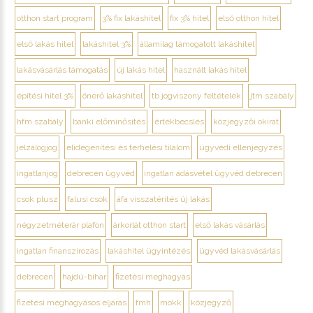
otthon start program
3% fix lakáshitel
fix 3% hitel
első otthon hitel
első lakás hitel
lakáshitel 3%
államilag támogatott lakáshitel
lakásvásárlás támogatás
új lakás hitel
használt lakás hitel
építési hitel 3%
önerő lakáshitel
tb jogviszony feltételek
jtm szabály
hfm szabály
banki előminősítés
értékbecslés
közjegyzői okirat
jelzálogjog
elidegenítési és terhelési tilalom
ügyvédi ellenjegyzés
ingatlanjog
debrecen ügyvéd
ingatlan adásvétel ügyvéd debrecen
csok plusz
falusi csok
áfa visszatérítés új lakás
négyzetméterár plafon
árkorlát otthon start
első lakás vásárlás
ingatlan finanszírozás
lakáshitel ügyintézés
ügyvéd lakásvásárlás
debrecen
hajdú-bihar
fizetési meghagyás
fizetési meghagyásos eljárás
fmh
mokk
közjegyző