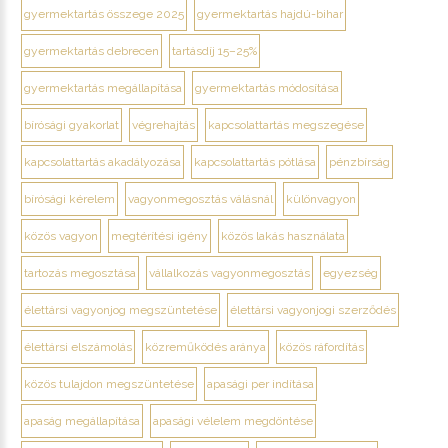
gyermektartás összege 2025
gyermektartás hajdú-bihar
gyermektartás debrecen
tartásdíj 15–25%
gyermektartás megállapítása
gyermektartás módosítása
bírósági gyakorlat
végrehajtás
kapcsolattartás megszegése
kapcsolattartás akadályozása
kapcsolattartás pótlása
pénzbírság
bírósági kérelem
vagyonmegosztás válásnál
különvagyon
közös vagyon
megtérítési igény
közös lakás használata
tartozás megosztása
vállalkozás vagyonmegosztás
egyezség
élettársi vagyonjog megszüntetése
élettársi vagyonjogi szerződés
élettársi elszámolás
közreműködés aránya
közös ráfordítás
közös tulajdon megszüntetése
apasági per indítása
apaság megállapítása
apasági vélelem megdöntése