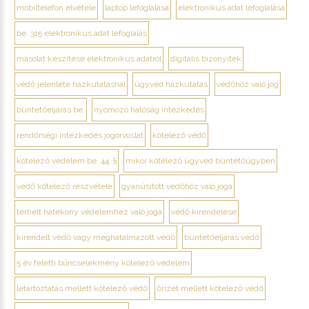
mobiltelefon elvétele
laptop lefoglalása
elektronikus adat lefoglalása
be. 315 elektronikus adat lefoglalás
másolat készítése elektronikus adatról
digitális bizonyíték
védő jelenléte házkutatásnál
ügyvéd házkutatás
védőhöz való jog
büntetőeljárás be.
nyomozó hatóság intézkedés
rendőrségi intézkedés jogorvoslat
kötelező védő
kötelező védelem be. 44. §
mikor kötelező ügyvéd büntetőügyben
védő kötelező részvétele
gyanúsított védőhöz való joga
terhelt hatékony védelemhez való joga
védő kirendelése
kirendelt védő vagy meghatalmazott védő
büntetőeljárás védő
5 év feletti bűncselekmény kötelező védelem
letartóztatás mellett kötelező védő
őrizet mellett kötelező védő