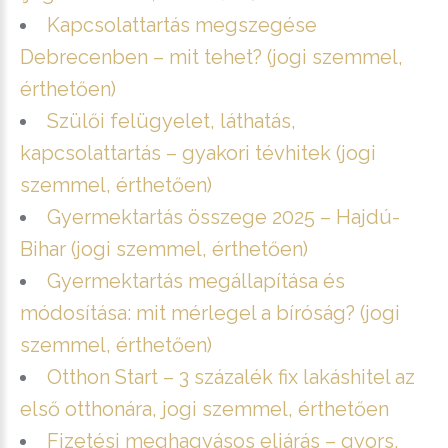
Kapcsolattartás megszegése
Debrecenben – mit tehet? (jogi szemmel,
érthetően)
Szülői felügyelet, láthatás,
kapcsolattartás – gyakori tévhitek (jogi
szemmel, érthetően)
Gyermektartás összege 2025 – Hajdú-
Bihar (jogi szemmel, érthetően)
Gyermektartás megállapítása és
módosítása: mit mérlegel a bíróság? (jogi
szemmel, érthetően)
Otthon Start – 3 százalék fix lakáshitel az
első otthonára, jogi szemmel, érthetően
Fizetési meghagyásos eljárás – gyors,