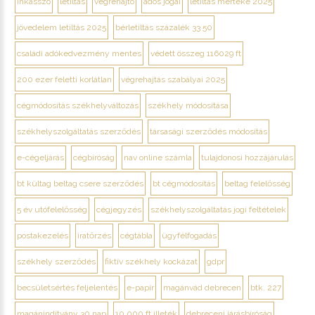
inkasszó
letiltás
végrehajtó
adós jogai
letiltás mértéke 2025
jövedelem letiltás 2025
bérletiltás százalék 33 50
családi adókedvezmény mentes
védett összeg 116029 ft
200 ezer feletti korlátlan
végrehajtás szabályai 2025
cégmódosítás székhelyváltozás
székhely módosítása
székhelyszolgáltatás szerződés
társasági szerződés módosítás
e-cégeljárás
cégbíróság
nav online számla
tulajdonosi hozzájárulás
bt kültag beltag csere szerződés
bt cégmódosítás
beltag felelősség
5 év utófelelősség
cégjegyzés
székhelyszolgáltatás jogi feltételek
postakezelés
iratőrzés
cégtábla
ügyfélfogadás
székhely szerződés
fiktív székhely kockázat
gdpr
becsületsértés feljelentés
e-papír
magánvád debrecen
btk. 227
magánindítvány 30 nap
10 000 ft illeték
debreceni járásbíróság