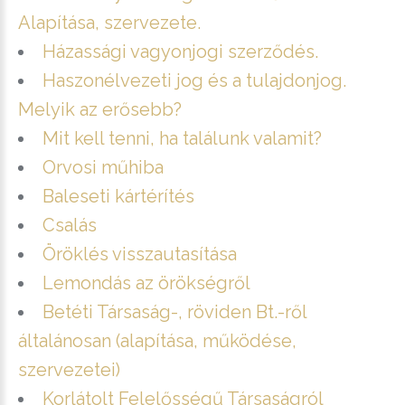
Alapítása, szervezete.
Házassági vagyonjogi szerződés.
Haszonélvezeti jog és a tulajdonjog.
Melyik az erősebb?
Mit kell tenni, ha találunk valamit?
Orvosi műhiba
Baleseti kártérítés
Csalás
Öröklés visszautasítása
Lemondás az örökségről
Betéti Társaság-, röviden Bt.-ről
általánosan (alapítása, működése,
szervezetei)
Korlátolt Felelősségű Társaságról