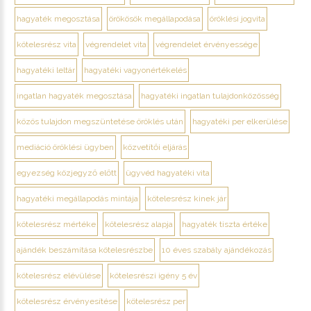
hagyaték megosztása
örökösök megállapodása
öröklési jogvita
kötelesrész vita
végrendelet vita
végrendelet érvényessége
hagyatéki leltár
hagyatéki vagyonértékelés
ingatlan hagyaték megosztása
hagyatéki ingatlan tulajdonközösség
közös tulajdon megszüntetése öröklés után
hagyatéki per elkerülése
mediáció öröklési ügyben
közvetítői eljárás
egyezség közjegyző előtt
ügyvéd hagyatéki vita
hagyatéki megállapodás mintája
kötelesrész kinek jár
kötelesrész mértéke
kötelesrész alapja
hagyaték tiszta értéke
ajándék beszámítása kötelesrészbe
10 éves szabály ajándékozás
kötelesrész elévülése
kötelesrészi igény 5 év
kötelesrész érvényesítése
kötelesrész per