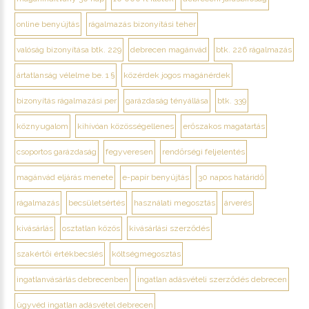
online benyújtás
rágalmazás bizonyítási teher
valóság bizonyítása btk. 229
debrecen magánvád
btk. 226 rágalmazás
ártatlanság vélelme be. 1 §
közérdek jogos magánérdek
bizonyítás rágalmazási per
garázdaság tényállása
btk. 339
köznyugalom
kihívóan közösségellenes
erőszakos magatartás
csoportos garázdaság
fegyveresen
rendőrségi feljelentés
magánvád eljárás menete
e-papír benyújtás
30 napos határidő
rágalmazás
becsületsértés
használati megosztás
árverés
kivásárlás
osztatlan közös
kivásárlási szerződés
szakértői értékbecslés
költségmegosztás
ingatlanvásárlás debrecenben
ingatlan adásvételi szerződés debrecen
ügyvéd ingatlan adásvétel debrecen