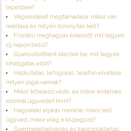
lépésben?
Végrendelet megtámadása: mikor van
realitása és milyen bizonyítás kell?
Fizetési meghagyás érkezett: mit tegyen
15 napon belül?
Gyanúsítottként idéztek be: mit tegyek
kihallgatás előtt?
Házkutatás, lefoglalás, telefon elvétele:
milyen jogai vannak?
Mikor kötelező védő, és mikor érdemes
azonnal ügyvédet hívni?
Hagyatéki eljárás menete: mikor kell
ügyvéd, mikor elég a közjegyző?
Gyermekelhelyezés és kapcsolattartás: