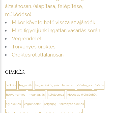
általánosan. (alapítása, felépítése,
működése)
Mikor követelhető vissza az ajándék
Mire figyeljünk ingatlan vásárlás során
Végrendelet
Törvényes öröklés
Öröklésről általánosan
CIMKÉK:
öröklés
hagyaték
hagyatéki ügyvéd debrecen
örökhagyó
örökös
hagyományos
meghagyás
kötelesrész
kiesés az örökségből
ági öröklés
végrendelet
polgárjog
törvényes öröklés