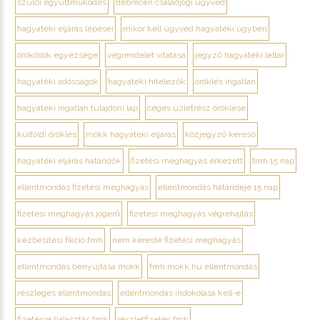
szülői együttműködés
debrecen családjogi ügyvéd
hagyatéki eljárás lépései
mikor kell ügyvéd hagyatéki ügyben
örökösök egyezsége
végrendelet vitatása
jegyző hagyatéki leltár
hagyatéki adósságok
hagyatéki hitelezők
öröklés ingatlan
hagyatéki ingatlan tulajdoni lap
céges üzletrész öröklése
külföldi öröklés
mokk hagyatéki eljárás
közjegyző kereső
hagyatéki eljárás határidők
fizetési meghagyás érkezett
fmh 15 nap
ellentmondás fizetési meghagyás
ellentmondás határideje 15 nap
fizetési meghagyás jogerő
fizetési meghagyás végrehajtás
kézbesítési fikció fmh
nem kereste fizetési meghagyás
ellentmondás benyújtása mokk
fmh.mokk.hu ellentmondás
részleges ellentmondás
ellentmondás indokolása kell-e
fizetésre halasztás fmh
részletfizetés fmh