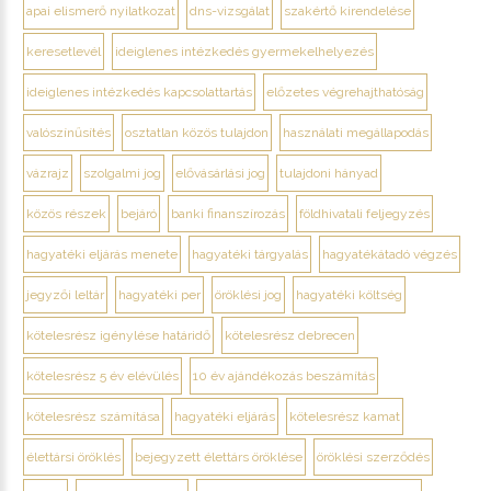
apai elismerő nyilatkozat
dns-vizsgálat
szakértő kirendelése
keresetlevél
ideiglenes intézkedés gyermekelhelyezés
ideiglenes intézkedés kapcsolattartás
előzetes végrehajthatóság
valószínűsítés
osztatlan közös tulajdon
használati megállapodás
vázrajz
szolgalmi jog
elővásárlási jog
tulajdoni hányad
közös részek
bejáró
banki finanszírozás
földhivatali feljegyzés
hagyatéki eljárás menete
hagyatéki tárgyalás
hagyatékátadó végzés
jegyzői leltár
hagyatéki per
öröklési jog
hagyatéki költség
kötelesrész igénylése határidő
kötelesrész debrecen
kötelesrész 5 év elévülés
10 év ajándékozás beszámítás
kötelesrész számítása
hagyatéki eljárás
kötelesrész kamat
élettársi öröklés
bejegyzett élettárs öröklése
öröklési szerződés