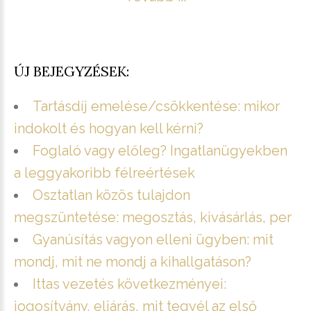
ÚJ BEJEGYZÉSEK:
Tartásdíj emelése/csökkentése: mikor
indokolt és hogyan kell kérni?
Foglaló vagy előleg? Ingatlanügyekben
a leggyakoribb félreértések
Osztatlan közös tulajdon
megszüntetése: megosztás, kivásárlás, per
Gyanúsítás vagyon elleni ügyben: mit
mondj, mit ne mondj a kihallgatáson?
Ittas vezetés következményei:
jogosítvány, eljárás, mit tegyél az első