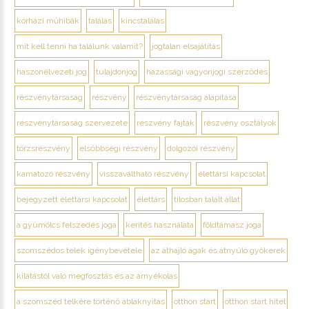
kórházi műhibák
találás
kincstalálás
mit kell tenni ha találunk valamit?
jogtalan elsajátítás
haszonélvezeti jog
tulajdonjog
házassági vagyonjogi szerződés
részvénytársaság
részvény
részvénytársaság alapítása
részvénytársaság szervezete
részvény fajták
részvény osztályok
törzsrészvény
elsőbbségi részvény
dolgozói részvény
kamatozó részvény
visszaváltható részvény
élettársi kapcsolat
bejegyzett élettársi kapcsolat
élettárs
tilosban talált állat
a gyümölcs felszedés joga
kerítés használata
földtámasz joga
szomszédos telek igénybevétele
az áthajló ágak és átnyúló gyökerek
kilátástól való megfosztás és az árnyékolás
a szomszéd telkére történő ablaknyitás
otthon start
otthon start hitel