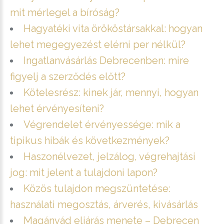
mit mérlegel a bíróság?
Hagyatéki vita örököstársakkal: hogyan
lehet megegyezést elérni per nélkül?
Ingatlanvásárlás Debrecenben: mire
figyelj a szerződés előtt?
Kötelesrész: kinek jár, mennyi, hogyan
lehet érvényesíteni?
Végrendelet érvényessége: mik a
tipikus hibák és következmények?
Haszonélvezet, jelzálog, végrehajtási
jog: mit jelent a tulajdoni lapon?
Közös tulajdon megszüntetése:
használati megosztás, árverés, kivásárlás
Magánvád eljárás menete – Debrecen