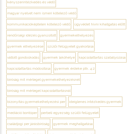
kényszerintézkedés és védő
magyar nyelvet nem ismeri kötelező védő
kommunikációképtelen kötelező védő
ügyvédet hívni kihallgatás előtt
rendőrségi idézés gyanúsított
gyermekelhelyezés
gyermek elhelyezése
szülői felügyelet gyakorlása
váltott gondoskodás
gyermek lakóhelye
kapcsolattartás szabályozása
kapcsolattartás módosítása
gyermek érdeke ptk. 4:2
bíróság mit mérlegel gyermekelhelyezésnél
bíróság mit mérlegel kapcsolattartásnál
bizonyítás gyermekelhelyezési per
ideiglenes intézkedés gyermek
mediáció bontóper
perbeli egyezség szülői felügyelet
családjogi per járásbíróság
gyermek meghallgatása