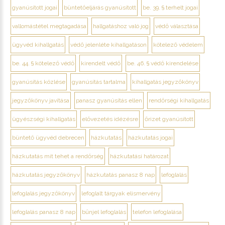
gyanúsított jogai
büntetőeljárás gyanúsított
be. 39. § terhelt jogai
vallomástétel megtagadása
hallgatáshoz való jog
védő választása
ügyvéd kihallgatás
védő jelenléte kihallgatáson
kötelező védelem
be. 44. § kötelező védő
kirendelt védő
be. 46. § védő kirendelése
gyanúsítás közlése
gyanúsítás tartalma
kihallgatás jegyzőkönyv
jegyzőkönyv javítása
panasz gyanúsítás ellen
rendőrségi kihallgatás
ügyészségi kihallgatás
elővezetés idézésre
őrizet gyanúsított
büntető ügyvéd debrecen
házkutatás
házkutatás jogai
házkutatás mit tehet a rendőrség
házkutatási határozat
házkutatás jegyzőkönyv
házkutatás panasz 8 nap
lefoglalás
lefoglalás jegyzőkönyv
lefoglalt tárgyak elismervény
lefoglalás panasz 8 nap
bűnjel lefoglalás
telefon lefoglalása