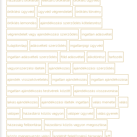
házastárs öröklése
élettárs öröklése
öröklés ügyvéd
öröklési ügyvéd
ügyvéd végrendelet
öröklés törvény
öröklés lemondás
ajándékozási szerződés kötelesrész
végrendelet vagy ajándékozási szerződés
ingatlan adásvétel
tulajdonilap
adásvételi szerződés
ingatlanjogi ügyvéd
ingatlan adásvételi szerződés
föld adásvétel
alkotórész
tartozék
vagyonszerzési illeték
ajándékozás
ajándékozási szerződés
ajándék visszakövetelés
ingatlan ajándékozás
ingatlan ajándékozása
ingatlan ajándékozás testvérek között
ajándékozás visszavonása
lakás ajándékozás
ajándékozási illeték ingatlan
válás menete
válás
válóper
házastársi közös vagyon
válóper ügyvéd
válás gyerek
házasság felbontása
házastársi közös vagyon megosztása
közös megegyezés válás
korlátolt felelősségű társaság
kft