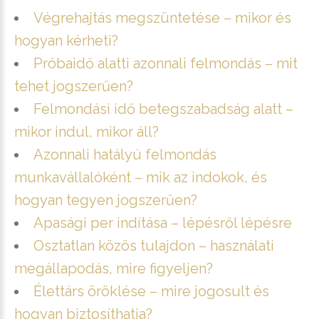
Végrehajtás megszüntetése – mikor és
hogyan kérheti?
Próbaidő alatti azonnali felmondás – mit
tehet jogszerűen?
Felmondási idő betegszabadság alatt –
mikor indul, mikor áll?
Azonnali hatályú felmondás
munkavállalóként – mik az indokok, és
hogyan tegyen jogszerűen?
Apasági per indítása – lépésről lépésre
Osztatlan közös tulajdon – használati
megállapodás, mire figyeljen?
Élettárs öröklése – mire jogosult és
hogyan biztosíthatja?