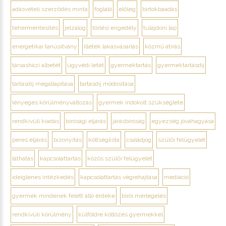
adásvételi szerződés minta
foglaló
előleg
birtokbaadás
tehermentesítés
jelzálog
törlési engedély
tulajdoni lap
energetikai tanúsítvány
illeték lakásvásárlás
közmű átírás
társasházi albetét
ügyvédi letét
gyermektartás
gyermektartásdíj
tartásdíj megállapítása
tartásdíj módosítása
lényeges körülményváltozás
gyermek indokolt szükséglete
rendkívüli kiadás
bírósági eljárás
járásbíróság
egyezség jóváhagyása
peres eljárás
bizonyítás
költséglista
családjog
szülői felügyelet
láthatás
kapcsolattartás
közös szülői felügyelet
ideiglenes intézkedés
kapcsolattartás végrehajtása
mediáció
gyermek mindenek felett álló érdeke
bírói mérlegelés
rendkívüli körülmény
külföldre költözés gyermekkel