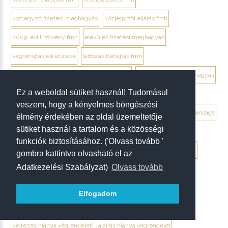
közjegyző fizetési meghagyás
közjegyzői eljárás fmh
2009. évi l. törvény fmh
elévülés fizetési meghagyás
végrehajtás elkerülése
tartozás behajtás fmh
jogi személy ellentmondás elektronikusan
ügyvéd fizetési meghagyás
Ez a weboldal sütiket használ! Tudomásul
debrecen ügyvéd fizetési meghagyás
veszem, hogy a kényelmes böngészési
végrendelet megtámadása mikor érdemes
végrendelet hatálytalansága
élmény érdekében az oldal üzemeltetője
sütiket használ a tartalom és a közösségi
érvénytelenség megállapítása per
hagyatéki per végrendelet
funkciók biztosításához. ('Olvass tovább '
megtámadási nyilatkozat
megtámadás elévülése 5 év
ptk. 7:37
gombra kattintva olvasható el az
Adatkezelési Szabályzat)
Olvass tovább
beszámíthatóság végrendelet
tévedés megtévesztés fenyegetés végrendelet
Elfogadom
tisztességtelen befolyás
gépírásos végrendelet tanúk
keltezés hiánya végrendelet
aláírás hiánya végrendelet