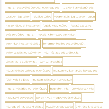
ingatlan adásvétel ügyvédi ellenjegyzés
tulajdoni lap ellenőrzés
tulajdoni lap teher
jelzálog törlés
végrehajtási jog tulajdoni lapon
haszonélvezet ingatlanon
foglaló vagy előleg
foglaló szabályai
előszerződés ingatlan
vételár ütemezés bankhitel
bankhitel ingatlanvásárlás
tehermentesítés adásvétel előtt
birtokbaadás jegyzőkönyv
közműátírás adásvétel után
társasházi alapító okirat
szmsz társasház
közös költség tartozás ellenőrzés
ingatlan-nyilvántartási bejegyzés
földhivatali eljárás
ingatlan adásvétel kockázatok
ingatlanvásárlás jogi ellenőrzés
hagyatéki vita
örököstársak vita
hagyatéki egyezség
peren kívüli megegyezés öröklés
közjegyző hagyatéki eljárás
osztályos egyezség
örökrész kivásárlása