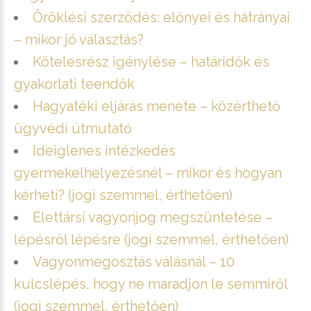
Öröklési szerződés: előnyei és hátrányai
– mikor jó választás?
Kötelesrész igénylése – határidők és
gyakorlati teendők
Hagyatéki eljárás menete – közérthető
ügyvédi útmutató
Ideiglenes intézkedés
gyermekelhelyezésnél – mikor és hogyan
kérheti? (jogi szemmel, érthetően)
Élettársi vagyonjog megszüntetése –
lépésről lépésre (jogi szemmel, érthetően)
Vagyonmegosztás válásnál – 10
kulcslépés, hogy ne maradjon le semmiről
(jogi szemmel, érthetően)