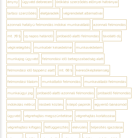
ényny
ügyvéd debrecen
öröklési szerződés előnyei hátrányai
tartási szerződés
életjáradék
végrendelet alternatívái
azonnali hatályú felmondás indokai munkavállaló
azonnali felmondás
mt. 78 §
15 napos határidő
próbaidő alatti felmondás
távolléti díj
végkielégítés
munkabér késedelme
munkavédelem
munkajog ügyvéd
felmondási idő betegszabadság alatt
felmondási idő táppénz alatt
mt. 68 §
keresőképtelenség
felmondási tilalom
munkáltatói felmondás
munkavállalói felmondás
munkaügyi jog
próbaidő alatti azonnali felmondás
próbaidő felmondás
indokolás nélkül
írásbeli közlés
kilépő papírok
egyenlő bánásmód
ügyvéd
végrehajtás megszüntetése
végrehajtás korlátozása
végrehajtási kifogás
felfüggesztés
elévülés
teljesítés igazolása