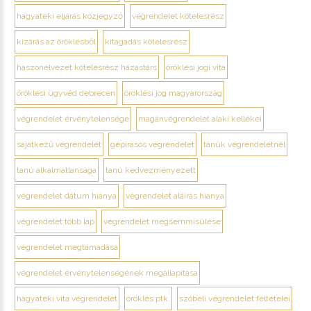
hagyatéki eljárás közjegyző
végrendelet kötelesrész
kizárás az öröklésből
kitagadás kötelesrész
haszonélvezet kötelesrész házastárs
öröklési jogi vita
öröklési ügyvéd debrecen
öröklési jog magyarország
végrendelet érvénytelensége
magánvégrendelet alaki kellékei
sajátkezű végrendelet
gépírásos végrendelet
tanúk végrendeletnél
tanú alkalmatlansága
tanú kedvezményezett
végrendelet dátum hiánya
végrendelet aláírás hiánya
végrendelet több lap
végrendelet megsemmisülése
végrendelet megtámadása
végrendelet érvénytelenségének megállapítása
hagyatéki vita végrendelet
öröklés ptk.
szóbeli végrendelet feltételei