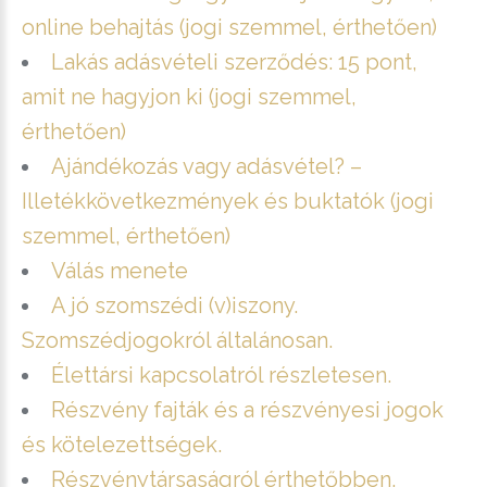
online behajtás (jogi szemmel, érthetően)
Lakás adásvételi szerződés: 15 pont,
amit ne hagyjon ki (jogi szemmel,
érthetően)
Ajándékozás vagy adásvétel? –
Illetékkövetkezmények és buktatók (jogi
szemmel, érthetően)
Válás menete
A jó szomszédi (v)iszony.
Szomszédjogokról általánosan.
Élettársi kapcsolatról részletesen.
Részvény fajták és a részvényesi jogok
és kötelezettségek.
Részvénytársaságról érthetőbben.