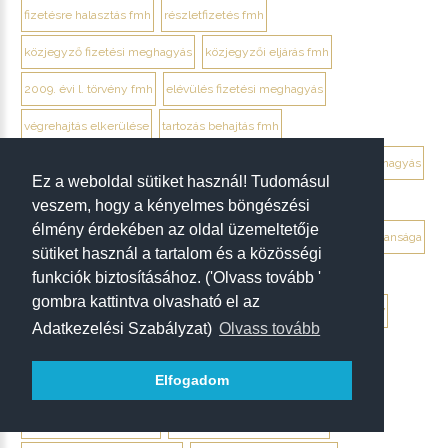
fizetésre halasztás fmh
részletfizetés fmh
közjegyző fizetési meghagyás
közjegyzői eljárás fmh
2009. évi l. törvény fmh
elévülés fizetési meghagyás
végrehajtás elkerülése
tartozás behajtás fmh
jogi személy ellentmondás elektronikusan
ügyvéd fizetési meghagyás
Ez a weboldal sütiket használ! Tudomásul
debrecen ügyvéd fizetési meghagyás
veszem, hogy a kényelmes böngészési
élmény érdekében az oldal üzemeltetője
végrendelet megtámadása mikor érdemes
végrendelet hatálytalansága
sütiket használ a tartalom és a közösségi
érvénytelenség megállapítása per
hagyatéki per végrendelet
funkciók biztosításához. ('Olvass tovább '
gombra kattintva olvasható el az
megtámadási nyilatkozat
megtámadás elévülése 5 év
ptk. 7:37
Adatkezelési Szabályzat)
Olvass tovább
beszámíthatóság végrendelet
Elfogadom
tévedés megtévesztés fenyegetés végrendelet
tisztességtelen befolyás
gépírásos végrendelet tanúk