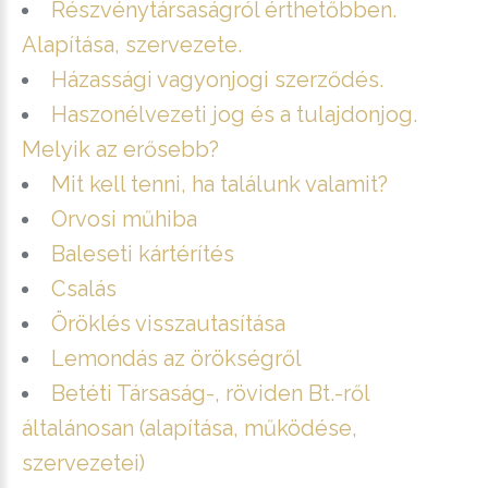
Részvénytársaságról érthetőbben.
Alapítása, szervezete.
Házassági vagyonjogi szerződés.
Haszonélvezeti jog és a tulajdonjog.
Melyik az erősebb?
Mit kell tenni, ha találunk valamit?
Orvosi műhiba
Baleseti kártérítés
Csalás
Öröklés visszautasítása
Lemondás az örökségről
Betéti Társaság-, röviden Bt.-ről
általánosan (alapítása, működése,
szervezetei)