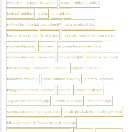
orvosi műhiba peres ügyvédek
orvosi muhiba kártérítes
kórházi műhibák
találás
kincstalálás
mit kell tenni ha találunk valamit?
jogtalan elsajátítás
haszonélvezeti jog
tulajdonjog
házassági vagyonjogi szerződés
részvénytársaság
részvény
részvénytársaság alapítása
részvénytársaság szervezete
részvény fajták
részvény osztályok
törzsrészvény
elsőbbségi részvény
dolgozói részvény
kamatozó részvény
visszaváltható részvény
élettársi kapcsolat
bejegyzett élettársi kapcsolat
élettárs
tilosban talált állat
a gyümölcs felszedés joga
kerítés használata
földtámasz joga
szomszédos telek igénybevétele
az áthajló ágak és átnyúló gyökerek
kilátástól való megfosztás és az árnyékolás