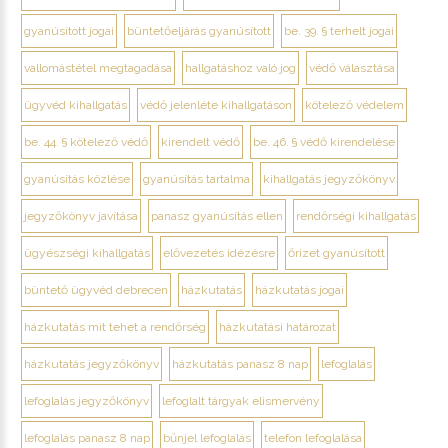
gyanúsított jogai
büntetőeljárás gyanúsított
be. 39. § terhelt jogai
vallomástétel megtagadása
hallgatáshoz való jog
védő választása
ügyvéd kihallgatás
védő jelenléte kihallgatáson
kötelező védelem
be. 44. § kötelező védő
kirendelt védő
be. 46. § védő kirendelése
gyanúsítás közlése
gyanúsítás tartalma
kihallgatás jegyzőkönyv
jegyzőkönyv javítása
panasz gyanúsítás ellen
rendőrségi kihallgatás
ügyészségi kihallgatás
elővezetés idézésre
őrizet gyanúsított
büntető ügyvéd debrecen
házkutatás
házkutatás jogai
házkutatás mit tehet a rendőrség
házkutatási határozat
házkutatás jegyzőkönyv
házkutatás panasz 8 nap
lefoglalás
lefoglalás jegyzőkönyv
lefoglalt tárgyak elismervény
lefoglalás panasz 8 nap
bűnjel lefoglalás
telefon lefoglalása