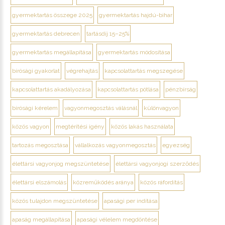
gyermektartás összege 2025
gyermektartás hajdú-bihar
gyermektartás debrecen
tartásdíj 15–25%
gyermektartás megállapítása
gyermektartás módosítása
bírósági gyakorlat
végrehajtás
kapcsolattartás megszegése
kapcsolattartás akadályozása
kapcsolattartás pótlása
pénzbírság
bírósági kérelem
vagyonmegosztás válásnál
különvagyon
közös vagyon
megtérítési igény
közös lakás használata
tartozás megosztása
vállalkozás vagyonmegosztás
egyezség
élettársi vagyonjog megszüntetése
élettársi vagyonjogi szerződés
élettársi elszámolás
közreműködés aránya
közös ráfordítás
közös tulajdon megszüntetése
apasági per indítása
apaság megállapítása
apasági vélelem megdöntése