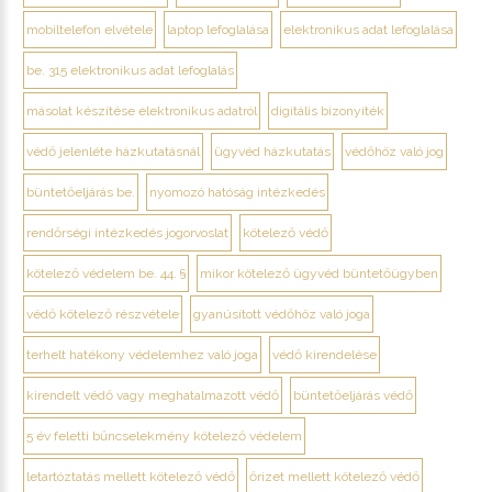
mobiltelefon elvétele
laptop lefoglalása
elektronikus adat lefoglalása
be. 315 elektronikus adat lefoglalás
másolat készítése elektronikus adatról
digitális bizonyíték
védő jelenléte házkutatásnál
ügyvéd házkutatás
védőhöz való jog
büntetőeljárás be.
nyomozó hatóság intézkedés
rendőrségi intézkedés jogorvoslat
kötelező védő
kötelező védelem be. 44. §
mikor kötelező ügyvéd büntetőügyben
védő kötelező részvétele
gyanúsított védőhöz való joga
terhelt hatékony védelemhez való joga
védő kirendelése
kirendelt védő vagy meghatalmazott védő
büntetőeljárás védő
5 év feletti bűncselekmény kötelező védelem
letartóztatás mellett kötelező védő
őrizet mellett kötelező védő