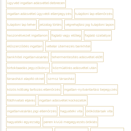
ügyvéd ingatlan adásvétel debrecen
ingatlan adásvétel ügyvédi ellenjegyzés
tulajdoni lap ellenőrzés
tulajdoni lap teher
jelzálog törlés
végrehajtási jog tulajdoni lapon
haszonélvezet ingatlanon
foglaló vagy előleg
foglaló szabályai
előszerződés ingatlan
vételár ütemezés bankhitel
bankhitel ingatlanvásárlás
tehermentesítés adásvétel előtt
birtokbaadás jegyzőkönyv
közműátírás adásvétel után
társasházi alapító okirat
szmsz társasház
közös költség tartozás ellenőrzés
ingatlan-nyilvántartási bejegyzés
földhivatali eljárás
ingatlan adásvétel kockázatok
ingatlanvásárlás jogi ellenőrzés
hagyatéki vita
örököstársak vita
hagyatéki egyezség
peren kívüli megegyezés öröklés