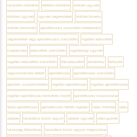
házastárs öröklése
élettárs öröklése
öröklés ügyvéd
öröklési ügyvéd
ügyvéd végrendelet
öröklés törvény
öröklés lemondás
ajándékozási szerződés kötelesrész
végrendelet vagy ajándékozási szerződés
ingatlan adásvétel
tulajdonilap
adásvételi szerződés
ingatlanjogi ügyvéd
ingatlan adásvételi szerződés
föld adásvétel
alkotórész
tartozék
vagyonszerzési illeték
ajándékozás
ajándékozási szerződés
ajándék visszakövetelés
ingatlan ajándékozás
ingatlan ajándékozása
ingatlan ajándékozás testvérek között
ajándékozás visszavonása
lakás ajándékozás
ajándékozási illeték ingatlan
válás menete
válás
válóper
házastársi közös vagyon
válóper ügyvéd
válás gyerek
házasság felbontása
házastársi közös vagyon megosztása