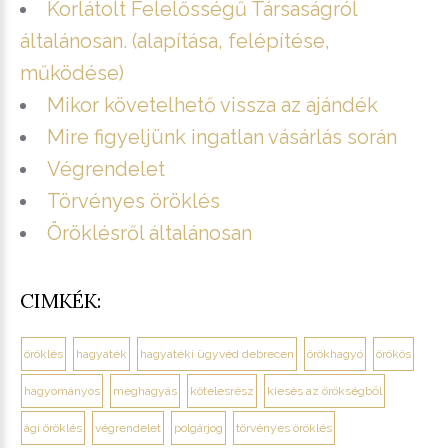
Korlátolt Felelősségű Társaságról
általánosan. (alapítása, felépítése,
működése)
Mikor követelhető vissza az ajándék
Mire figyeljünk ingatlan vásárlás során
Végrendelet
Törvényes öröklés
Öröklésről általánosan
CIMKÉK:
öröklés
hagyaték
hagyatéki ügyvéd debrecen
örökhagyó
örökös
hagyományos
meghagyás
kötelesrész
kiesés az örökségből
ági öröklés
végrendelet
polgárjog
törvényes öröklés