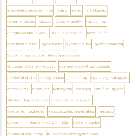
adásvételi szerződés minta
foglaló
előleg
birtokbaadás
tehermentesítés
jelzálog
törlési engedély
tulajdoni lap
energetikai tanúsítvány
illeték lakásvásárlás
közmű átírás
társasházi albetét
ügyvédi letét
gyermektartás
gyermektartásdíj
tartásdíj megállapítása
tartásdíj módosítása
lényeges körülményváltozás
gyermek indokolt szükséglete
rendkívüli kiadás
bírósági eljárás
járásbíróság
egyezség jóváhagyása
peres eljárás
bizonyítás
költséglista
családjog
szülői felügyelet
láthatás
kapcsolattartás
közös szülői felügyelet
ideiglenes intézkedés
kapcsolattartás végrehajtása
mediáció
gyermek mindenek felett álló érdeke
bírói mérlegelés
rendkívüli körülmény
külföldre költözés gyermekkel