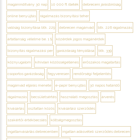
magánindítvány 30 nap
10 000 ft illeték
debreceni járásbíróság
online benyújtás
rágalmazás bizonyítási teher
valóság bizonyítása btk. 229
debrecen magánvád
btk. 226 rágalmazás
ártatlanság vélelme be. 1 §
közérdek jogos magánérdek
bizonyítás rágalmazási per
garázdaság tényállása
btk. 339
köznyugalom
kihívóan közösségellenes
erőszakos magatartás
csoportos garázdaság
fegyveresen
rendőrségi feljelentés
magánvád eljárás menete
e-papír benyújtás
30 napos határidő
rágalmazás
becsületsértés
használati megosztás
árverés
kivásárlás
osztatlan közös
kivásárlási szerződés
szakértői értékbecslés
költségmegosztás
ingatlanvásárlás debrecenben
ingatlan adásvételi szerződés debrecen