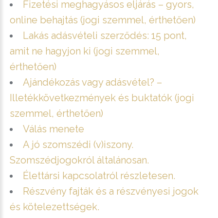
Fizetési meghagyásos eljárás – gyors,
online behajtás (jogi szemmel, érthetően)
Lakás adásvételi szerződés: 15 pont,
amit ne hagyjon ki (jogi szemmel,
érthetően)
Ajándékozás vagy adásvétel? –
Illetékkövetkezmények és buktatók (jogi
szemmel, érthetően)
Válás menete
A jó szomszédi (v)iszony.
Szomszédjogokról általánosan.
Élettársi kapcsolatról részletesen.
Részvény fajták és a részvényesi jogok
és kötelezettségek.