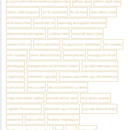
a szomszéd telkére történő ablaknyitás
otthon start
otthon start hitel
otthon start program
3% fix lakáshitel
fix 3% hitel
első otthon hitel
első lakás hitel
lakáshitel 3%
államilag támogatott lakáshitel
lakásvásárlás támogatás
új lakás hitel
használt lakás hitel
építési hitel 3%
önerő lakáshitel
tb jogviszony feltételek
jtm szabály
hfm szabály
banki előminősítés
értékbecslés
közjegyzői okirat
jelzálogjog
elidegenítési és terhelési tilalom
ügyvédi ellenjegyzés
ingatlanjog
debrecen ügyvéd
ingatlan adásvétel ügyvéd debrecen
csok plusz
falusi csok
áfa visszatérítés új lakás
négyzetméterár plafon
árkorlát otthon start
első lakás vásárlás
ingatlan finanszírozás
lakáshitel ügyintézés
ügyvéd lakásvásárlás
debrecen
hajdú-bihar
fizetési meghagyás