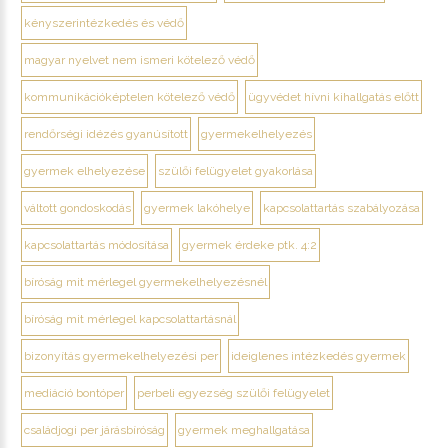
kényszerintézkedés és védő
magyar nyelvet nem ismeri kötelező védő
kommunikációképtelen kötelező védő
ügyvédet hívni kihallgatás előtt
rendőrségi idézés gyanúsított
gyermekelhelyezés
gyermek elhelyezése
szülői felügyelet gyakorlása
váltott gondoskodás
gyermek lakóhelye
kapcsolattartás szabályozása
kapcsolattartás módosítása
gyermek érdeke ptk. 4:2
bíróság mit mérlegel gyermekelhelyezésnél
bíróság mit mérlegel kapcsolattartásnál
bizonyítás gyermekelhelyezési per
ideiglenes intézkedés gyermek
mediáció bontóper
perbeli egyezség szülői felügyelet
családjogi per járásbíróság
gyermek meghallgatása