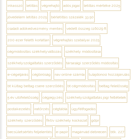
inkasszó
letiltás
végrehajtó
adós jogai
letiltás mértéke 2025
jövedelem letiltás 2025
bérletiltás százalék 33 50
családi adókedvezmény mentes
védett összeg 116029 ft
200 ezer feletti korlátlan
végrehajtás szabályai 2025
cégmódosítás székhelyváltozás
székhely módosítása
székhelyszolgáltatás szerződés
társasági szerződés módosítás
e-cégeljárás
cégbíróság
nav online számla
tulajdonosi hozzájárulás
bt kültag beltag csere szerződés
bt cégmódosítás
beltag felelősség
5 év utófelelősség
cégjegyzés
székhelyszolgáltatás jogi feltételek
postakezelés
iratőrzés
cégtábla
ügyfélfogadás
székhely szerződés
fiktív székhely kockázat
gdpr
becsületsértés feljelentés
e-papír
magánvád debrecen
btk. 227