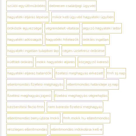
szülői együttműködés
debrecen családjogi ügyvéd
hagyatéki eljárás lépései
mikor kell ügyvéd hagyatéki ügyben
örökösök egyezsége
végrendelet vitatása
jegyző hagyatéki leltár
hagyatéki adósságok
hagyatéki hitelezők
öröklés ingatlan
hagyatéki ingatlan tulajdoni lap
céges üzletrész öröklése
külföldi öröklés
mokk hagyatéki eljárás
közjegyző kereső
hagyatéki eljárás határidők
fizetési meghagyás érkezett
fmh 15 nap
ellentmondás fizetési meghagyás
ellentmondás határideje 15 nap
fizetési meghagyás jogerő
fizetési meghagyás végrehajtás
kézbesítési fikció fmh
nem kereste fizetési meghagyás
ellentmondás benyújtása mokk
fmh.mokk.hu ellentmondás
részleges ellentmondás
ellentmondás indokolása kell-e