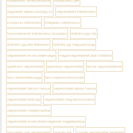
kötelesrész érvényesítése
kötelesrész per
hagyatéki eljárás közjegyző
végrendelet kötelesrész
kizárás az öröklésből
kitagadás kötelesrész
haszonélvezet kötelesrész házastárs
öröklési jogi vita
öröklési ügyvéd debrecen
öröklési jog magyarország
végrendelet érvénytelensége
magánvégrendelet alaki kellékei
sajátkezű végrendelet
gépírásos végrendelet
tanúk végrendeletnél
tanú alkalmatlansága
tanú kedvezményezett
végrendelet dátum hiánya
végrendelet aláírás hiánya
végrendelet több lap
végrendelet megsemmisülése
végrendelet megtámadása
végrendelet érvénytelenségének megállapítása
hagyatéki vita végrendelet
öröklés ptk.
szóbeli végrendelet feltételei