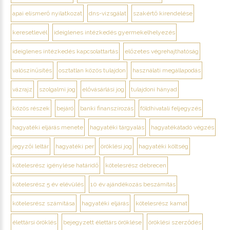
apai elismerő nyilatkozat
dns-vizsgálat
szakértő kirendelése
keresetlevél
ideiglenes intézkedés gyermekelhelyezés
ideiglenes intézkedés kapcsolattartás
előzetes végrehajthatóság
valószínűsítés
osztatlan közös tulajdon
használati megállapodás
vázrajz
szolgalmi jog
elővásárlási jog
tulajdoni hányad
közös részek
bejáró
banki finanszírozás
földhivatali feljegyzés
hagyatéki eljárás menete
hagyatéki tárgyalás
hagyatékátadó végzés
jegyzői leltár
hagyatéki per
öröklési jog
hagyatéki költség
kötelesrész igénylése határidő
kötelesrész debrecen
kötelesrész 5 év elévülés
10 év ajándékozás beszámítás
kötelesrész számítása
hagyatéki eljárás
kötelesrész kamat
élettársi öröklés
bejegyzett élettárs öröklése
öröklési szerződés