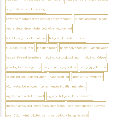
végrendelkezési képesség
tévedés megtévesztés kényszer végrendelet
kitagadás formai hibája
végrendelet érvénytelenség következményei
korábbi végrendelet hatálya
tulajdoni lap értelmezése
tulajdoni lap iii rész
ingatlan teher
haszonélvezeti jog tulajdoni lapon
haszonélvezet jelentése
jelzálogjog tulajdoni lapon
jelzálog törlése
jelzálog törlési engedély
végrehajtási jog törlése
széljegy jelentése
szolgalmi jog tulajdoni lapon
használati jog
ingatlan-nyilvántartás
földhivatali bejegyzés
tehermentes ingatlan mit jelent
ingatlan adásvétel teherrel
ügyvéd tulajdoni lap ellenőrzés
ingatlan adásvételi szerződés ellenőrzés
debrecen ingatlan ügyvéd
gyanúsítottként idéztek be
gyanúsított kihallgatás előtt