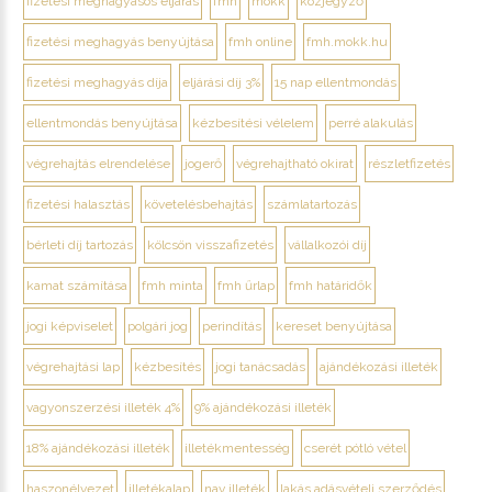
fizetési meghagyásos eljárás
fmh
mokk
közjegyző
fizetési meghagyás benyújtása
fmh online
fmh.mokk.hu
fizetési meghagyás díja
eljárási díj 3%
15 nap ellentmondás
ellentmondás benyújtása
kézbesítési vélelem
perré alakulás
végrehajtás elrendelése
jogerő
végrehajtható okirat
részletfizetés
fizetési halasztás
követelésbehajtás
számlatartozás
bérleti díj tartozás
kölcsön visszafizetés
vállalkozói díj
kamat számítása
fmh minta
fmh űrlap
fmh határidők
jogi képviselet
polgári jog
perindítás
kereset benyújtása
végrehajtási lap
kézbesítés
jogi tanácsadás
ajándékozási illeték
vagyonszerzési illeték 4%
9% ajándékozási illeték
18% ajándékozási illeték
illetékmentesség
cserét pótló vétel
haszonélvezet
illetékalap
nav illeték
lakás adásvételi szerződés