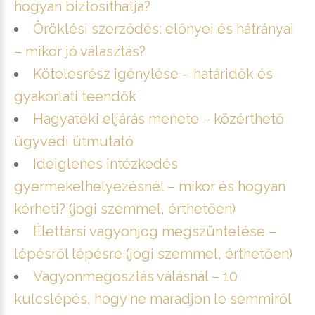
hogyan biztosíthatja?
Öröklési szerződés: előnyei és hátrányai
– mikor jó választás?
Kötelesrész igénylése – határidők és
gyakorlati teendők
Hagyatéki eljárás menete – közérthető
ügyvédi útmutató
Ideiglenes intézkedés
gyermekelhelyezésnél – mikor és hogyan
kérheti? (jogi szemmel, érthetően)
Élettársi vagyonjog megszüntetése –
lépésről lépésre (jogi szemmel, érthetően)
Vagyonmegosztás válásnál – 10
kulcslépés, hogy ne maradjon le semmiről