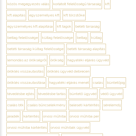
közös megegyezés válás
korlátolt felelősségű társaság
kft
kft alapítás
egyszemélyes kft
kft törzstőke
egyszemélyes kft alapítása
kft tagok
betéti társaság
beltag felelőssége
kültag felelőssége
beltag
kültag
betéti társaság kültag felelőssége
betéti társaság alapítás
lemondás az örökségről
örökség
hagyatéki eljárás ügyvéd
öröklés visszautasítás
öröklés ügyvéd debrecen
öröklés visszautasítása
hagyatéki eljárás menet
csalás
büntetőjog
tévedésbe ejtés
tévedésbe tartás
büntető ügyvéd
védő ügyvéd
csalás btk
csalás bűncselekmény
baleseti kártérítés
sérelemdíj
járadék
kártérítés
orvosi műhiba
orvosi műhiba per
orvosi műhiba kártérítés
orvosi műhibák ügyvéd