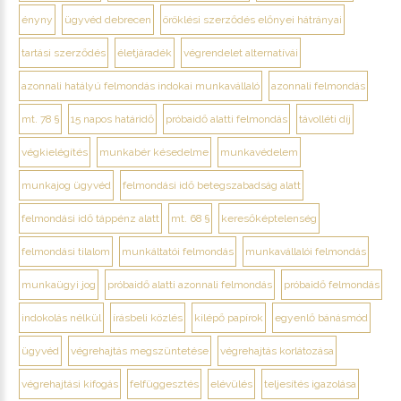
ényny
ügyvéd debrecen
öröklési szerződés előnyei hátrányai
tartási szerződés
életjáradék
végrendelet alternatívái
azonnali hatályú felmondás indokai munkavállaló
azonnali felmondás
mt. 78 §
15 napos határidő
próbaidő alatti felmondás
távolléti díj
végkielégítés
munkabér késedelme
munkavédelem
munkajog ügyvéd
felmondási idő betegszabadság alatt
felmondási idő táppénz alatt
mt. 68 §
keresőképtelenség
felmondási tilalom
munkáltatói felmondás
munkavállalói felmondás
munkaügyi jog
próbaidő alatti azonnali felmondás
próbaidő felmondás
indokolás nélkül
írásbeli közlés
kilépő papírok
egyenlő bánásmód
ügyvéd
végrehajtás megszüntetése
végrehajtás korlátozása
végrehajtási kifogás
felfüggesztés
elévülés
teljesítés igazolása