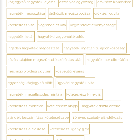
közjegyző hagyatéki eljárás
osztályos egyezség
örökrész kivásárlása
hagyaték megosztása
örökösök megállapodása
öröklési jogvita
kötelesrész vita
végrendelet vita
végrendelet érvényessége
hagyatéki leltár
hagyatéki vagyonértékelés
ingatlan hagyaték megosztása
hagyatéki ingatlan tulajdonközösség
közös tulajdon megszüntetése öröklés után
hagyatéki per elkerülése
mediáció öröklési ügyben
közvetítői eljárás
egyezség közjegyző előtt
ügyvéd hagyatéki vita
hagyatéki megállapodás mintája
kötelesrész kinek jár
kötelesrész mértéke
kötelesrész alapja
hagyaték tiszta értéke
ajándék beszámítása kötelesrészbe
10 éves szabály ajándékozás
kötelesrész elévülése
kötelesrészi igény 5 év