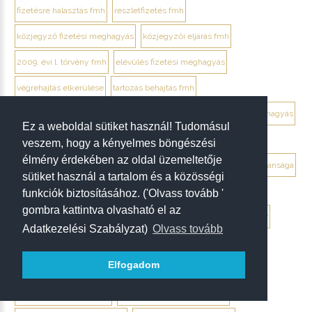
fizetésre halasztás fmh
részletfizetés fmh
közjegyző fizetési meghagyás
közjegyzői eljárás fmh
2009. évi l. törvény fmh
elévülés fizetési meghagyás
végrehajtás elkerülése
tartozás behajtás fmh
jogi személy ellentmondás elektronikusan
ügyvéd fizetési meghagyás
Ez a weboldal sütiket használ! Tudomásul
debrecen ügyvéd fizetési meghagyás
veszem, hogy a kényelmes böngészési
élmény érdekében az oldal üzemeltetője
végrendelet megtámadása mikor érdemes
végrendelet hatálytalansága
sütiket használ a tartalom és a közösségi
érvénytelenség megállapítása per
hagyatéki per végrendelet
funkciók biztosításához. ('Olvass tovább '
gombra kattintva olvasható el az
megtámadási nyilatkozat
megtámadás elévülése 5 év
ptk. 7:37
Adatkezelési Szabályzat)
Olvass tovább
beszámíthatóság végrendelet
Elfogadom
tévedés megtévesztés fenyegetés végrendelet
tisztességtelen befolyás
gépírásos végrendelet tanúk