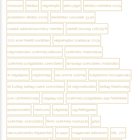
inkasszó
letiltás
végrehajtó
adós jogai
letiltás mértéke 2025
jövedelem letiltás 2025
bérletiltás százalék 33 50
családi adókedvezmény mentes
védett összeg 116029 ft
200 ezer feletti korlátlan
végrehajtás szabályai 2025
cégmódosítás székhelyváltozás
székhely módosítása
székhelyszolgáltatás szerződés
társasági szerződés módosítás
e-cégeljárás
cégbíróság
nav online számla
tulajdonosi hozzájárulás
bt kültag beltag csere szerződés
bt cégmódosítás
beltag felelősség
5 év utófelelősség
cégjegyzés
székhelyszolgáltatás jogi feltételek
postakezelés
iratőrzés
cégtábla
ügyfélfogadás
székhely szerződés
fiktív székhely kockázat
gdpr
becsületsértés feljelentés
e-papír
magánvád debrecen
btk. 227