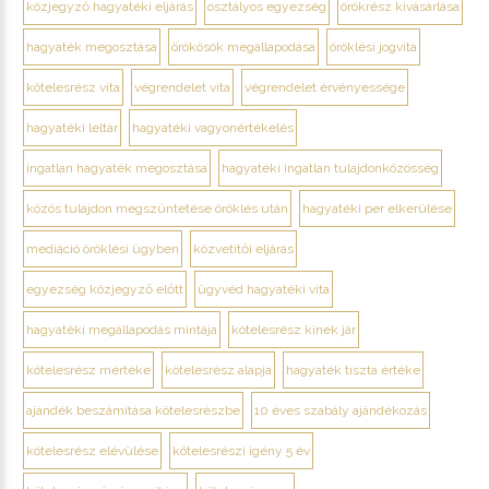
közjegyző hagyatéki eljárás
osztályos egyezség
örökrész kivásárlása
hagyaték megosztása
örökösök megállapodása
öröklési jogvita
kötelesrész vita
végrendelet vita
végrendelet érvényessége
hagyatéki leltár
hagyatéki vagyonértékelés
ingatlan hagyaték megosztása
hagyatéki ingatlan tulajdonközösség
közös tulajdon megszüntetése öröklés után
hagyatéki per elkerülése
mediáció öröklési ügyben
közvetítői eljárás
egyezség közjegyző előtt
ügyvéd hagyatéki vita
hagyatéki megállapodás mintája
kötelesrész kinek jár
kötelesrész mértéke
kötelesrész alapja
hagyaték tiszta értéke
ajándék beszámítása kötelesrészbe
10 éves szabály ajándékozás
kötelesrész elévülése
kötelesrészi igény 5 év