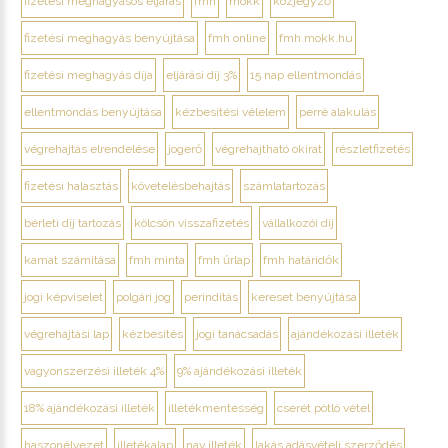
fizetési meghagyásos eljárás
fmh
mokk
közjegyző
fizetési meghagyás benyújtása
fmh online
fmh.mokk.hu
fizetési meghagyás díja
eljárási díj 3%
15 nap ellentmondás
ellentmondás benyújtása
kézbesítési vélelem
perré alakulás
végrehajtás elrendelése
jogerő
végrehajtható okirat
részletfizetés
fizetési halasztás
követelésbehajtás
számlatartozás
bérleti díj tartozás
kölcsön visszafizetés
vállalkozói díj
kamat számítása
fmh minta
fmh űrlap
fmh határidők
jogi képviselet
polgári jog
perindítás
kereset benyújtása
végrehajtási lap
kézbesítés
jogi tanácsadás
ajándékozási illeték
vagyonszerzési illeték 4%
9% ajándékozási illeték
18% ajándékozási illeték
illetékmentesség
cserét pótló vétel
haszonélvezet
illetékalap
nav illeték
lakás adásvételi szerződés