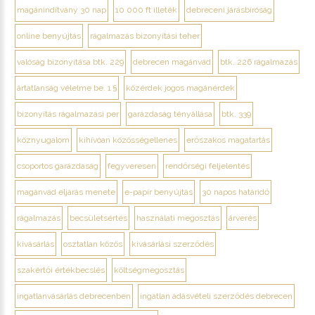
magánindítvány 30 nap
10 000 ft illeték
debreceni járásbíróság
online benyújtás
rágalmazás bizonyítási teher
valóság bizonyítása btk. 229
debrecen magánvád
btk. 226 rágalmazás
ártatlanság vélelme be. 1 §
közérdek jogos magánérdek
bizonyítás rágalmazási per
garázdaság tényállása
btk. 339
köznyugalom
kihívóan közösségellenes
erőszakos magatartás
csoportos garázdaság
fegyveresen
rendőrségi feljelentés
magánvád eljárás menete
e-papír benyújtás
30 napos határidő
rágalmazás
becsületsértés
használati megosztás
árverés
kivásárlás
osztatlan közös
kivásárlási szerződés
szakértői értékbecslés
költségmegosztás
ingatlanvásárlás debrecenben
ingatlan adásvételi szerződés debrecen