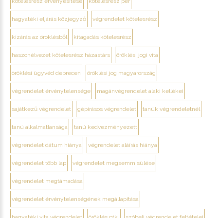
kötelesrész érvényesítése
kötelesrész per
hagyatéki eljárás közjegyző
végrendelet kötelesrész
kizárás az öröklésből
kitagadás kötelesrész
haszonélvezet kötelesrész házastárs
öröklési jogi vita
öröklési ügyvéd debrecen
öröklési jog magyarország
végrendelet érvénytelensége
magánvégrendelet alaki kellékei
sajátkezű végrendelet
gépírásos végrendelet
tanúk végrendeletnél
tanú alkalmatlansága
tanú kedvezményezett
végrendelet dátum hiánya
végrendelet aláírás hiánya
végrendelet több lap
végrendelet megsemmisülése
végrendelet megtámadása
végrendelet érvénytelenségének megállapítása
hagyatéki vita végrendelet
öröklés ptk.
szóbeli végrendelet feltételei