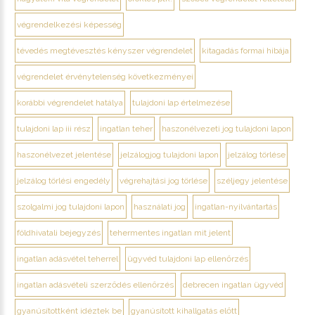
végrendelkezési képesség
tévedés megtévesztés kényszer végrendelet
kitagadás formai hibája
végrendelet érvénytelenség következményei
korábbi végrendelet hatálya
tulajdoni lap értelmezése
tulajdoni lap iii rész
ingatlan teher
haszonélvezeti jog tulajdoni lapon
haszonélvezet jelentése
jelzálogjog tulajdoni lapon
jelzálog törlése
jelzálog törlési engedély
végrehajtási jog törlése
széljegy jelentése
szolgalmi jog tulajdoni lapon
használati jog
ingatlan-nyilvántartás
földhivatali bejegyzés
tehermentes ingatlan mit jelent
ingatlan adásvétel teherrel
ügyvéd tulajdoni lap ellenőrzés
ingatlan adásvételi szerződés ellenőrzés
debrecen ingatlan ügyvéd
gyanúsítottként idéztek be
gyanúsított kihallgatás előtt