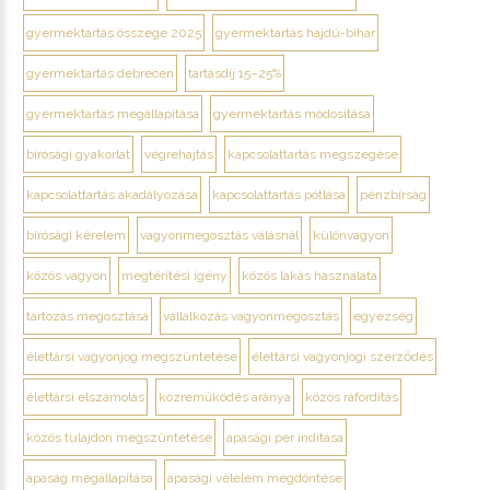
gyermektartás összege 2025
gyermektartás hajdú-bihar
gyermektartás debrecen
tartásdíj 15–25%
gyermektartás megállapítása
gyermektartás módosítása
bírósági gyakorlat
végrehajtás
kapcsolattartás megszegése
kapcsolattartás akadályozása
kapcsolattartás pótlása
pénzbírság
bírósági kérelem
vagyonmegosztás válásnál
különvagyon
közös vagyon
megtérítési igény
közös lakás használata
tartozás megosztása
vállalkozás vagyonmegosztás
egyezség
élettársi vagyonjog megszüntetése
élettársi vagyonjogi szerződés
élettársi elszámolás
közreműködés aránya
közös ráfordítás
közös tulajdon megszüntetése
apasági per indítása
apaság megállapítása
apasági vélelem megdöntése