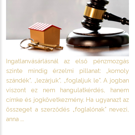
Ingatlanvásárlásnál az első pénzmozgás
szinte mindig érzelmi pillanat: „komoly
szándék”, „lezárjuk”, „foglaljuk le”. A jogban
viszont ez nem hangulatkérdés, hanem
címke és jogkövetkezmény. Ha ugyanazt az
összeget a szerződés „foglalónak” nevezi,
anna ...