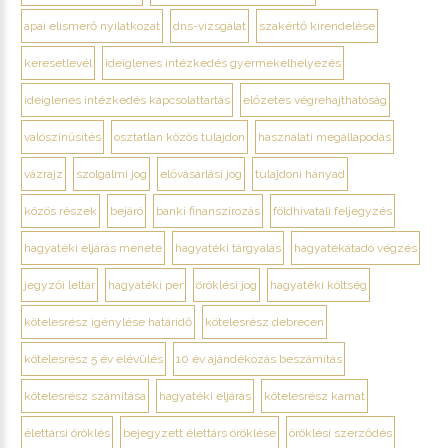
apai elismerő nyilatkozat
dns-vizsgálat
szakértő kirendelése
keresetlevél
ideiglenes intézkedés gyermekelhelyezés
ideiglenes intézkedés kapcsolattartás
előzetes végrehajthatóság
valószínűsítés
osztatlan közös tulajdon
használati megállapodás
vázrajz
szolgalmi jog
elővásárlási jog
tulajdoni hányad
közös részek
bejáró
banki finanszírozás
földhivatali feljegyzés
hagyatéki eljárás menete
hagyatéki tárgyalás
hagyatékátadó végzés
jegyzői leltár
hagyatéki per
öröklési jog
hagyatéki költség
kötelesrész igénylése határidő
kötelesrész debrecen
kötelesrész 5 év elévülés
10 év ajándékozás beszámítás
kötelesrész számítása
hagyatéki eljárás
kötelesrész kamat
élettársi öröklés
bejegyzett élettárs öröklése
öröklési szerződés