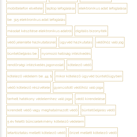
mobiltelefon elvétele
laptop lefoglalása
elektronikus adat lefoglalása
be. 315 elektronikus adat lefoglalás
másolat készítése elektronikus adatról
digitális bizonyíték
védő jelenléte házkutatásnál
ügyvéd házkutatás
védőhöz való jog
büntetőeljárás be.
nyomozó hatóság intézkedés
rendőrségi intézkedés jogorvoslat
kötelező védő
kötelező védelem be. 44. §
mikor kötelező ügyvéd büntetőügyben
védő kötelező részvétele
gyanúsított védőhöz való joga
terhelt hatékony védelemhez való joga
védő kirendelése
kirendelt védő vagy meghatalmazott védő
büntetőeljárás védő
5 év feletti bűncselekmény kötelező védelem
letartóztatás mellett kötelező védő
őrizet mellett kötelező védő