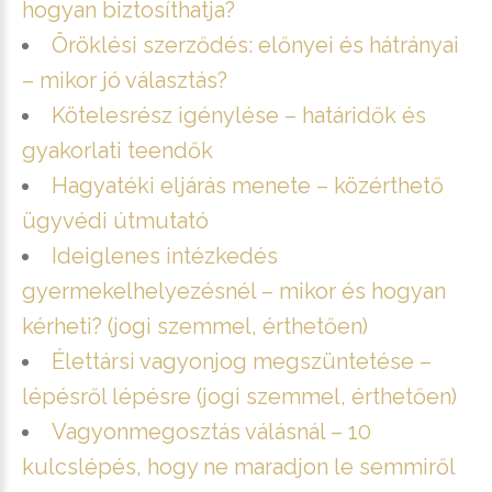
hogyan biztosíthatja?
Öröklési szerződés: előnyei és hátrányai
– mikor jó választás?
Kötelesrész igénylése – határidők és
gyakorlati teendők
Hagyatéki eljárás menete – közérthető
ügyvédi útmutató
Ideiglenes intézkedés
gyermekelhelyezésnél – mikor és hogyan
kérheti? (jogi szemmel, érthetően)
Élettársi vagyonjog megszüntetése –
lépésről lépésre (jogi szemmel, érthetően)
Vagyonmegosztás válásnál – 10
kulcslépés, hogy ne maradjon le semmiről