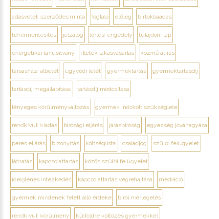
adásvételi szerződés minta
foglaló
előleg
birtokbaadás
tehermentesítés
jelzálog
törlési engedély
tulajdoni lap
energetikai tanúsítvány
illeték lakásvásárlás
közmű átírás
társasházi albetét
ügyvédi letét
gyermektartás
gyermektartásdíj
tartásdíj megállapítása
tartásdíj módosítása
lényeges körülményváltozás
gyermek indokolt szükséglete
rendkívüli kiadás
bírósági eljárás
járásbíróság
egyezség jóváhagyása
peres eljárás
bizonyítás
költséglista
családjog
szülői felügyelet
láthatás
kapcsolattartás
közös szülői felügyelet
ideiglenes intézkedés
kapcsolattartás végrehajtása
mediáció
gyermek mindenek felett álló érdeke
bírói mérlegelés
rendkívüli körülmény
külföldre költözés gyermekkel