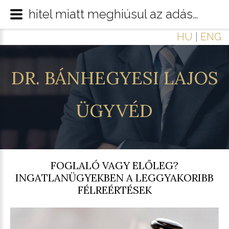
hitel miatt meghiúsul az adásvétel
HU
|
ENG
DR.
BÁNHEGYESI
LAJOS
ÜGYVÉD
FOGLALÓ VAGY ELŐLEG?
INGATLANÜGYEKBEN A LEGGYAKORIBB
FÉLREÉRTÉSEK