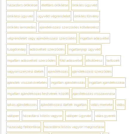
házastárs öröklése
élettárs öröklése
öröklés ügyvéd
öröklési ügyvéd
ügyvéd végrendelet
öröklés törvény
öröklés lemondás
ajándékozási szerződés kötelesrész
végrendelet vagy ajándékozási szerződés
ingatlan adásvétel
tulajdonilap
adásvételi szerződés
ingatlanjogi ügyvéd
ingatlan adásvételi szerződés
föld adásvétel
alkotórész
tartozék
vagyonszerzési illeték
ajándékozás
ajándékozási szerződés
ajándék visszakövetelés
ingatlan ajándékozás
ingatlan ajándékozása
ingatlan ajándékozás testvérek között
ajándékozás visszavonása
lakás ajándékozás
ajándékozási illeték ingatlan
válás menete
válás
válóper
házastársi közös vagyon
válóper ügyvéd
válás gyerek
házasság felbontása
házastársi közös vagyon megosztása