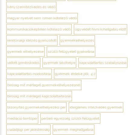
kényszerintézkedés és védő
magyar nyelvet nem ismeri kötelező védő
kommunikációképtelen kötelező védő
ügyvédet hívni kihallgatás előtt
rendőrségi idézés gyanúsított
gyermekelhelyezés
gyermek elhelyezése
szülői felügyelet gyakorlása
váltott gondoskodás
gyermek lakóhelye
kapcsolattartás szabályozása
kapcsolattartás módosítása
gyermek érdeke ptk. 4:2
bíróság mit mérlegel gyermekelhelyezésnél
bíróság mit mérlegel kapcsolattartásnál
bizonyítás gyermekelhelyezési per
ideiglenes intézkedés gyermek
mediáció bontóper
perbeli egyezség szülői felügyelet
családjogi per járásbíróság
gyermek meghallgatása