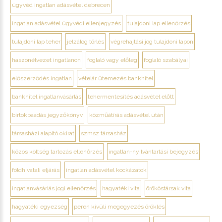
ügyvéd ingatlan adásvétel debrecen
ingatlan adásvétel ügyvédi ellenjegyzés
tulajdoni lap ellenőrzés
tulajdoni lap teher
jelzálog törlés
végrehajtási jog tulajdoni lapon
haszonélvezet ingatlanon
foglaló vagy előleg
foglaló szabályai
előszerződés ingatlan
vételár ütemezés bankhitel
bankhitel ingatlanvásárlás
tehermentesítés adásvétel előtt
birtokbaadás jegyzőkönyv
közműátírás adásvétel után
társasházi alapító okirat
szmsz társasház
közös költség tartozás ellenőrzés
ingatlan-nyilvántartási bejegyzés
földhivatali eljárás
ingatlan adásvétel kockázatok
ingatlanvásárlás jogi ellenőrzés
hagyatéki vita
örököstársak vita
hagyatéki egyezség
peren kívüli megegyezés öröklés