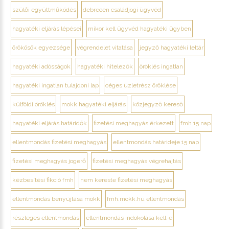
szülői együttműködés
debrecen családjogi ügyvéd
hagyatéki eljárás lépései
mikor kell ügyvéd hagyatéki ügyben
örökösök egyezsége
végrendelet vitatása
jegyző hagyatéki leltár
hagyatéki adósságok
hagyatéki hitelezők
öröklés ingatlan
hagyatéki ingatlan tulajdoni lap
céges üzletrész öröklése
külföldi öröklés
mokk hagyatéki eljárás
közjegyző kereső
hagyatéki eljárás határidők
fizetési meghagyás érkezett
fmh 15 nap
ellentmondás fizetési meghagyás
ellentmondás határideje 15 nap
fizetési meghagyás jogerő
fizetési meghagyás végrehajtás
kézbesítési fikció fmh
nem kereste fizetési meghagyás
ellentmondás benyújtása mokk
fmh.mokk.hu ellentmondás
részleges ellentmondás
ellentmondás indokolása kell-e