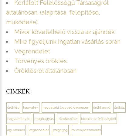
Korlátolt Felelősségű Társaságról
általánosan. (alapítása, felépítése,
működése)
Mikor követelhető vissza az ajándék
Mire figyeljünk ingatlan vásárlás során
Végrendelet
Törvényes öröklés
Öröklésről általánosan
CIMKÉK:
öröklés
hagyaték
hagyatéki ügyvéd debrecen
örökhagyó
örökös
hagyományos
meghagyás
kötelesrész
kiesés az örökségből
ági öröklés
végrendelet
polgárjog
törvényes öröklés