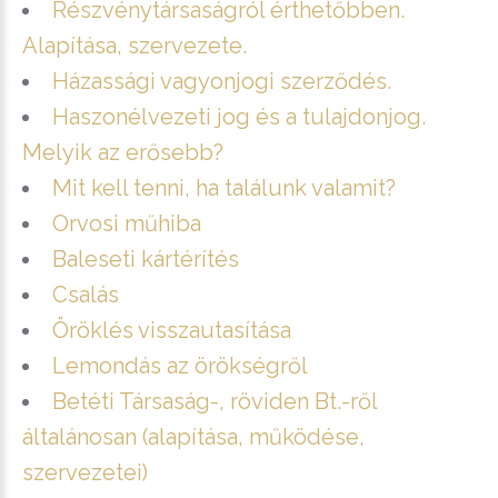
Részvénytársaságról érthetőbben.
Alapítása, szervezete.
Házassági vagyonjogi szerződés.
Haszonélvezeti jog és a tulajdonjog.
Melyik az erősebb?
Mit kell tenni, ha találunk valamit?
Orvosi műhiba
Baleseti kártérítés
Csalás
Öröklés visszautasítása
Lemondás az örökségről
Betéti Társaság-, röviden Bt.-ről
általánosan (alapítása, működése,
szervezetei)