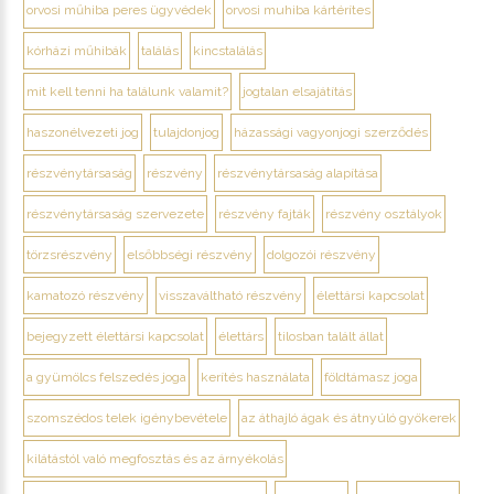
orvosi műhiba peres ügyvédek
orvosi muhiba kártérítes
kórházi műhibák
találás
kincstalálás
mit kell tenni ha találunk valamit?
jogtalan elsajátítás
haszonélvezeti jog
tulajdonjog
házassági vagyonjogi szerződés
részvénytársaság
részvény
részvénytársaság alapítása
részvénytársaság szervezete
részvény fajták
részvény osztályok
törzsrészvény
elsőbbségi részvény
dolgozói részvény
kamatozó részvény
visszaváltható részvény
élettársi kapcsolat
bejegyzett élettársi kapcsolat
élettárs
tilosban talált állat
a gyümölcs felszedés joga
kerítés használata
földtámasz joga
szomszédos telek igénybevétele
az áthajló ágak és átnyúló gyökerek
kilátástól való megfosztás és az árnyékolás