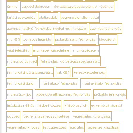
ényny
ügyvéd debrecen
öröklési szerződés előnyei hátrányai
tartási szerződés
életjáradék
végrendelet alternatívái
azonnali hatályú felmondás indokai munkavállaló
azonnali felmondás
mt. 78 §
15 napos határidő
próbaidő alatti felmondás
távolléti díj
végkielégítés
munkabér késedelme
munkavédelem
munkajog ügyvéd
felmondási idő betegszabadság alatt
felmondási idő táppénz alatt
mt. 68 §
keresőképtelenség
felmondási tilalom
munkáltatói felmondás
munkavállalói felmondás
munkaügyi jog
próbaidő alatti azonnali felmondás
próbaidő felmondás
indokolás nélkül
írásbeli közlés
kilépő papírok
egyenlő bánásmód
ügyvéd
végrehajtás megszüntetése
végrehajtás korlátozása
végrehajtási kifogás
felfüggesztés
elévülés
teljesítés igazolása