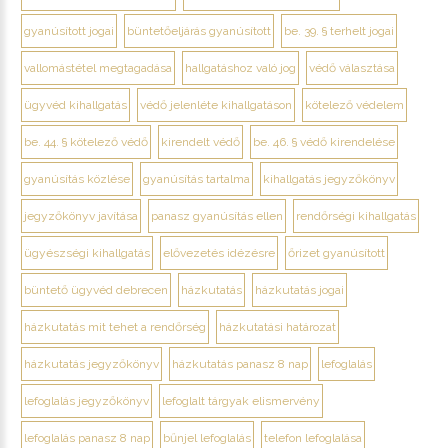
gyanúsított jogai
büntetőeljárás gyanúsított
be. 39. § terhelt jogai
vallomástétel megtagadása
hallgatáshoz való jog
védő választása
ügyvéd kihallgatás
védő jelenléte kihallgatáson
kötelező védelem
be. 44. § kötelező védő
kirendelt védő
be. 46. § védő kirendelése
gyanúsítás közlése
gyanúsítás tartalma
kihallgatás jegyzőkönyv
jegyzőkönyv javítása
panasz gyanúsítás ellen
rendőrségi kihallgatás
ügyészségi kihallgatás
elővezetés idézésre
őrizet gyanúsított
büntető ügyvéd debrecen
házkutatás
házkutatás jogai
házkutatás mit tehet a rendőrség
házkutatási határozat
házkutatás jegyzőkönyv
házkutatás panasz 8 nap
lefoglalás
lefoglalás jegyzőkönyv
lefoglalt tárgyak elismervény
lefoglalás panasz 8 nap
bűnjel lefoglalás
telefon lefoglalása