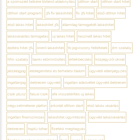
a szomszéd telkére történő ablaknyitás
otthon start
otthon start hitel
otthon start program
3% fix lakáshitel
fix 3% hitel
első otthon hitel
első lakás hitel
lakáshitel 3%
államilag támogatott lakáshitel
lakásvásárlás támogatás
új lakás hitel
használt lakás hitel
építési hitel 3%
önerő lakáshitel
tb jogviszony feltételek
jtm szabály
hfm szabály
banki előminősítés
értékbecslés
közjegyzői okirat
jelzálogjog
elidegenítési és terhelési tilalom
ügyvédi ellenjegyzés
ingatlanjog
debrecen ügyvéd
ingatlan adásvétel ügyvéd debrecen
csok plusz
falusi csok
áfa visszatérítés új lakás
négyzetméterár plafon
árkorlát otthon start
első lakás vásárlás
ingatlan finanszírozás
lakáshitel ügyintézés
ügyvéd lakásvásárlás
debrecen
hajdú-bihar
fizetési meghagyás