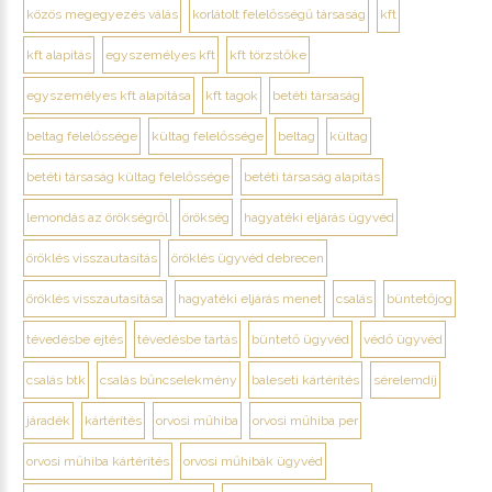
közös megegyezés válás
korlátolt felelősségű társaság
kft
kft alapítás
egyszemélyes kft
kft törzstőke
egyszemélyes kft alapítása
kft tagok
betéti társaság
beltag felelőssége
kültag felelőssége
beltag
kültag
betéti társaság kültag felelőssége
betéti társaság alapítás
lemondás az örökségről
örökség
hagyatéki eljárás ügyvéd
öröklés visszautasítás
öröklés ügyvéd debrecen
öröklés visszautasítása
hagyatéki eljárás menet
csalás
büntetőjog
tévedésbe ejtés
tévedésbe tartás
büntető ügyvéd
védő ügyvéd
csalás btk
csalás bűncselekmény
baleseti kártérítés
sérelemdíj
járadék
kártérítés
orvosi műhiba
orvosi műhiba per
orvosi műhiba kártérítés
orvosi műhibák ügyvéd