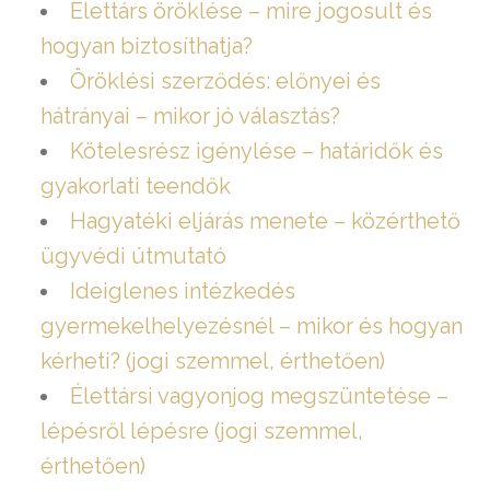
Élettárs öröklése – mire jogosult és
hogyan biztosíthatja?
Öröklési szerződés: előnyei és
hátrányai – mikor jó választás?
Kötelesrész igénylése – határidők és
gyakorlati teendők
Hagyatéki eljárás menete – közérthető
ügyvédi útmutató
Ideiglenes intézkedés
gyermekelhelyezésnél – mikor és hogyan
kérheti? (jogi szemmel, érthetően)
Élettársi vagyonjog megszüntetése –
lépésről lépésre (jogi szemmel,
érthetően)