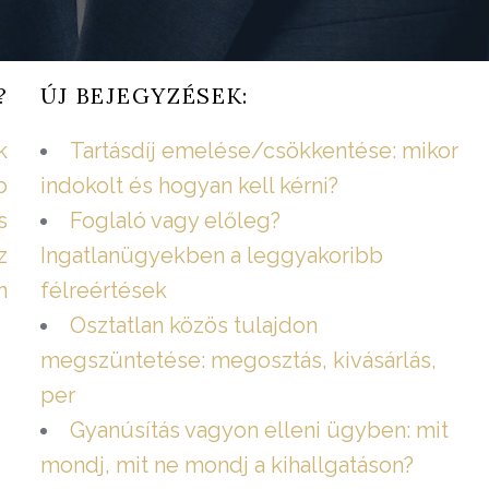
?
ÚJ BEJEGYZÉSEK:
k
Tartásdíj emelése/csökkentése: mikor
b
indokolt és hogyan kell kérni?
s
Foglaló vagy előleg?
z
Ingatlanügyekben a leggyakoribb
n
félreértések
Osztatlan közös tulajdon
megszüntetése: megosztás, kivásárlás,
per
Gyanúsítás vagyon elleni ügyben: mit
mondj, mit ne mondj a kihallgatáson?