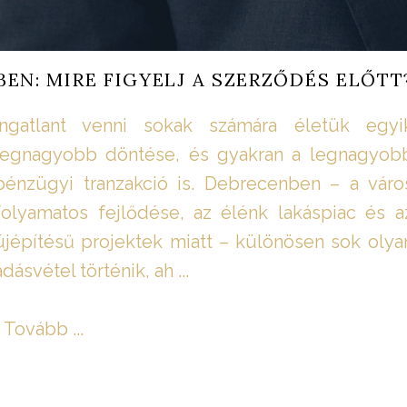
EN: MIRE FIGYELJ A SZERZŐDÉS ELŐTT
Ingatlant venni sokak számára életük egyi
legnagyobb döntése, és gyakran a legnagyob
pénzügyi tranzakció is. Debrecenben – a váro
folyamatos fejlődése, az élénk lakáspiac és a
újépítésű projektek miatt – különösen sok olya
adásvétel történik, ah ...
Tovább ...