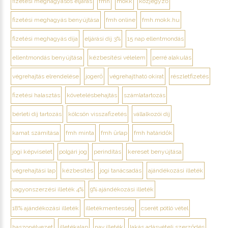
fizetési meghagyásos eljárás
fmh
mokk
közjegyző
fizetési meghagyás benyújtása
fmh online
fmh.mokk.hu
fizetési meghagyás díja
eljárási díj 3%
15 nap ellentmondás
ellentmondás benyújtása
kézbesítési vélelem
perré alakulás
végrehajtás elrendelése
jogerő
végrehajtható okirat
részletfizetés
fizetési halasztás
követelésbehajtás
számlatartozás
bérleti díj tartozás
kölcsön visszafizetés
vállalkozói díj
kamat számítása
fmh minta
fmh űrlap
fmh határidők
jogi képviselet
polgári jog
perindítás
kereset benyújtása
végrehajtási lap
kézbesítés
jogi tanácsadás
ajándékozási illeték
vagyonszerzési illeték 4%
9% ajándékozási illeték
18% ajándékozási illeték
illetékmentesség
cserét pótló vétel
haszonélvezet
illetékalap
nav illeték
lakás adásvételi szerződés