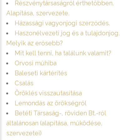
Részvénytársaságról érthetőbben.
Alapítása, szervezete.
Házassági vagyonjogi szerződés.
Haszonélvezeti jog és a tulajdonjog.
Melyik az erősebb?
Mit kell tenni, ha találunk valamit?
Orvosi műhiba
Baleseti kártérítés
Csalás
Öröklés visszautasítása
Lemondás az örökségről
Betéti Társaság-, röviden Bt.-ről
általánosan (alapítása, működése,
szervezetei)