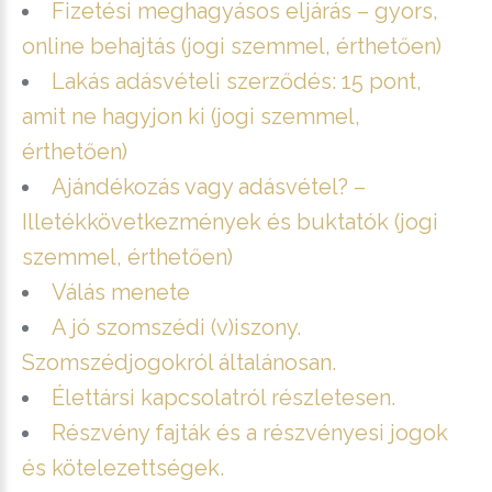
Fizetési meghagyásos eljárás – gyors,
online behajtás (jogi szemmel, érthetően)
Lakás adásvételi szerződés: 15 pont,
amit ne hagyjon ki (jogi szemmel,
érthetően)
Ajándékozás vagy adásvétel? –
Illetékkövetkezmények és buktatók (jogi
szemmel, érthetően)
Válás menete
A jó szomszédi (v)iszony.
Szomszédjogokról általánosan.
Élettársi kapcsolatról részletesen.
Részvény fajták és a részvényesi jogok
és kötelezettségek.