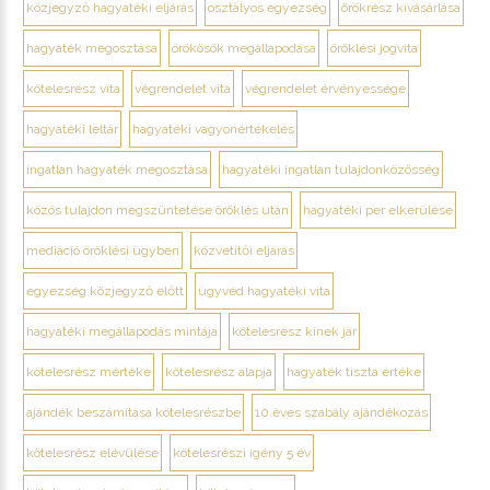
közjegyző hagyatéki eljárás
osztályos egyezség
örökrész kivásárlása
hagyaték megosztása
örökösök megállapodása
öröklési jogvita
kötelesrész vita
végrendelet vita
végrendelet érvényessége
hagyatéki leltár
hagyatéki vagyonértékelés
ingatlan hagyaték megosztása
hagyatéki ingatlan tulajdonközösség
közös tulajdon megszüntetése öröklés után
hagyatéki per elkerülése
mediáció öröklési ügyben
közvetítői eljárás
egyezség közjegyző előtt
ügyvéd hagyatéki vita
hagyatéki megállapodás mintája
kötelesrész kinek jár
kötelesrész mértéke
kötelesrész alapja
hagyaték tiszta értéke
ajándék beszámítása kötelesrészbe
10 éves szabály ajándékozás
kötelesrész elévülése
kötelesrészi igény 5 év