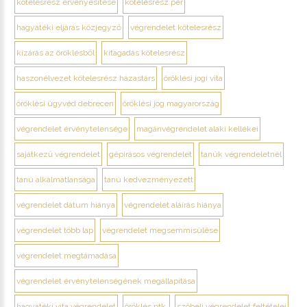
kötelesrész érvényesítése
kötelesrész per
hagyatéki eljárás közjegyző
végrendelet kötelesrész
kizárás az öröklésből
kitagadás kötelesrész
haszonélvezet kötelesrész házastárs
öröklési jogi vita
öröklési ügyvéd debrecen
öröklési jog magyarország
végrendelet érvénytelensége
magánvégrendelet alaki kellékei
sajátkezű végrendelet
gépírásos végrendelet
tanúk végrendeletnél
tanú alkalmatlansága
tanú kedvezményezett
végrendelet dátum hiánya
végrendelet aláírás hiánya
végrendelet több lap
végrendelet megsemmisülése
végrendelet megtámadása
végrendelet érvénytelenségének megállapítása
hagyatéki vita végrendelet
öröklés ptk.
szóbeli végrendelet feltételei