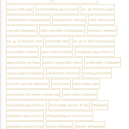
gyanúsított jogai
büntetőeljárás gyanúsított
be. 39. § terhelt jogai
vallomástétel megtagadása
hallgatáshoz való jog
védő választása
ügyvéd kihallgatás
védő jelenléte kihallgatáson
kötelező védelem
be. 44. § kötelező védő
kirendelt védő
be. 46. § védő kirendelése
gyanúsítás közlése
gyanúsítás tartalma
kihallgatás jegyzőkönyv
jegyzőkönyv javítása
panasz gyanúsítás ellen
rendőrségi kihallgatás
ügyészségi kihallgatás
elővezetés idézésre
őrizet gyanúsított
büntető ügyvéd debrecen
házkutatás
házkutatás jogai
házkutatás mit tehet a rendőrség
házkutatási határozat
házkutatás jegyzőkönyv
házkutatás panasz 8 nap
lefoglalás
lefoglalás jegyzőkönyv
lefoglalt tárgyak elismervény
lefoglalás panasz 8 nap
bűnjel lefoglalás
telefon lefoglalása