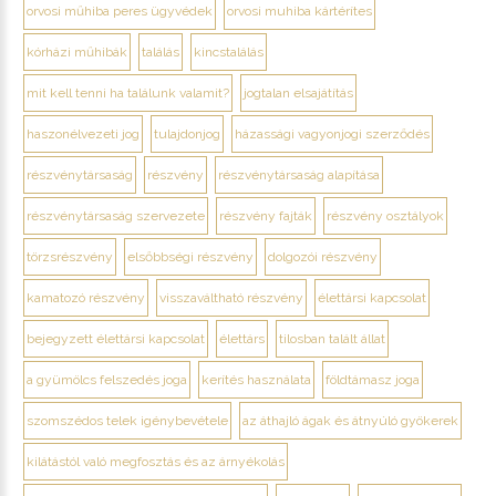
orvosi műhiba peres ügyvédek
orvosi muhiba kártérítes
kórházi műhibák
találás
kincstalálás
mit kell tenni ha találunk valamit?
jogtalan elsajátítás
haszonélvezeti jog
tulajdonjog
házassági vagyonjogi szerződés
részvénytársaság
részvény
részvénytársaság alapítása
részvénytársaság szervezete
részvény fajták
részvény osztályok
törzsrészvény
elsőbbségi részvény
dolgozói részvény
kamatozó részvény
visszaváltható részvény
élettársi kapcsolat
bejegyzett élettársi kapcsolat
élettárs
tilosban talált állat
a gyümölcs felszedés joga
kerítés használata
földtámasz joga
szomszédos telek igénybevétele
az áthajló ágak és átnyúló gyökerek
kilátástól való megfosztás és az árnyékolás