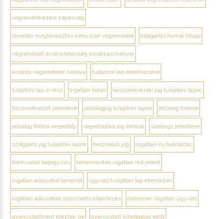
végrendelkezési képesség
tévedés megtévesztés kényszer végrendelet
kitagadás formai hibája
végrendelet érvénytelenség következményei
korábbi végrendelet hatálya
tulajdoni lap értelmezése
tulajdoni lap iii rész
ingatlan teher
haszonélvezeti jog tulajdoni lapon
haszonélvezet jelentése
jelzálogjog tulajdoni lapon
jelzálog törlése
jelzálog törlési engedély
végrehajtási jog törlése
széljegy jelentése
szolgalmi jog tulajdoni lapon
használati jog
ingatlan-nyilvántartás
földhivatali bejegyzés
tehermentes ingatlan mit jelent
ingatlan adásvétel teherrel
ügyvéd tulajdoni lap ellenőrzés
ingatlan adásvételi szerződés ellenőrzés
debrecen ingatlan ügyvéd
gyanúsítottként idéztek be
gyanúsított kihallgatás előtt