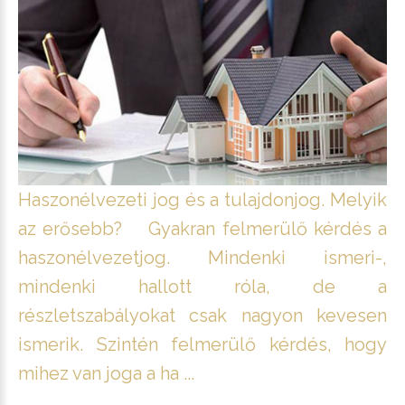
Haszonélvezeti jog és a tulajdonjog. Melyik
az erősebb? Gyakran felmerülő kérdés a
haszonélvezetjog. Mindenki ismeri-,
mindenki hallott róla, de a
részletszabályokat csak nagyon kevesen
ismerik. Szintén felmerülő kérdés, hogy
mihez van joga a ha ...