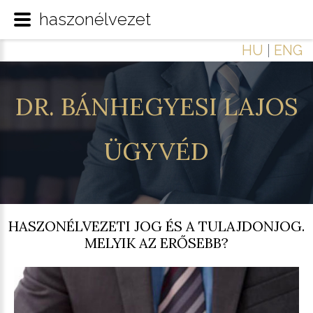
haszonélvezet
HU
|
ENG
DR.
BÁNHEGYESI
LAJOS
ÜGYVÉD
HASZONÉLVEZETI JOG ÉS A TULAJDONJOG.
MELYIK AZ ERŐSEBB?