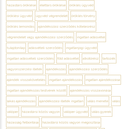
házastárs öröklése
élettárs öröklése
öröklés ügyvéd
öröklési ügyvéd
ügyvéd végrendelet
öröklés törvény
öröklés lemondás
ajándékozási szerződés kötelesrész
végrendelet vagy ajándékozási szerződés
ingatlan adásvétel
tulajdonilap
adásvételi szerződés
ingatlanjogi ügyvéd
ingatlan adásvételi szerződés
föld adásvétel
alkotórész
tartozék
vagyonszerzési illeték
ajándékozás
ajándékozási szerződés
ajándék visszakövetelés
ingatlan ajándékozás
ingatlan ajándékozása
ingatlan ajándékozás testvérek között
ajándékozás visszavonása
lakás ajándékozás
ajándékozási illeték ingatlan
válás menete
válás
válóper
házastársi közös vagyon
válóper ügyvéd
válás gyerek
házasság felbontása
házastársi közös vagyon megosztása