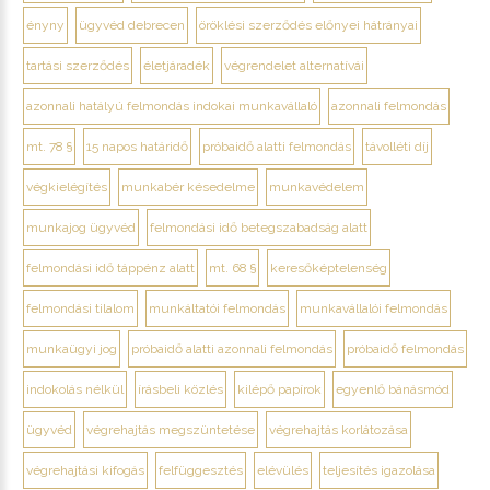
ényny
ügyvéd debrecen
öröklési szerződés előnyei hátrányai
tartási szerződés
életjáradék
végrendelet alternatívái
azonnali hatályú felmondás indokai munkavállaló
azonnali felmondás
mt. 78 §
15 napos határidő
próbaidő alatti felmondás
távolléti díj
végkielégítés
munkabér késedelme
munkavédelem
munkajog ügyvéd
felmondási idő betegszabadság alatt
felmondási idő táppénz alatt
mt. 68 §
keresőképtelenség
felmondási tilalom
munkáltatói felmondás
munkavállalói felmondás
munkaügyi jog
próbaidő alatti azonnali felmondás
próbaidő felmondás
indokolás nélkül
írásbeli közlés
kilépő papírok
egyenlő bánásmód
ügyvéd
végrehajtás megszüntetése
végrehajtás korlátozása
végrehajtási kifogás
felfüggesztés
elévülés
teljesítés igazolása