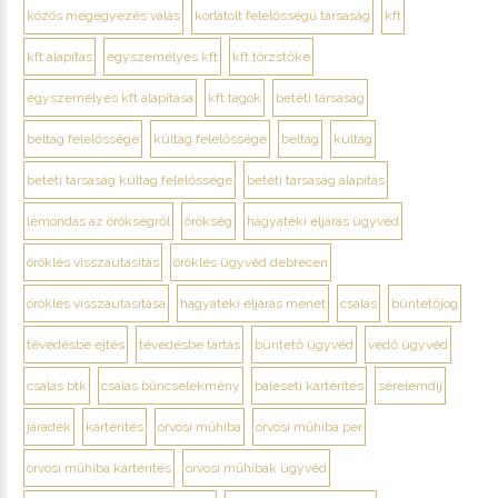
közös megegyezés válás
korlátolt felelősségű társaság
kft
kft alapítás
egyszemélyes kft
kft törzstőke
egyszemélyes kft alapítása
kft tagok
betéti társaság
beltag felelőssége
kültag felelőssége
beltag
kültag
betéti társaság kültag felelőssége
betéti társaság alapítás
lemondás az örökségről
örökség
hagyatéki eljárás ügyvéd
öröklés visszautasítás
öröklés ügyvéd debrecen
öröklés visszautasítása
hagyatéki eljárás menet
csalás
büntetőjog
tévedésbe ejtés
tévedésbe tartás
büntető ügyvéd
védő ügyvéd
csalás btk
csalás bűncselekmény
baleseti kártérítés
sérelemdíj
járadék
kártérítés
orvosi műhiba
orvosi műhiba per
orvosi műhiba kártérítés
orvosi műhibák ügyvéd