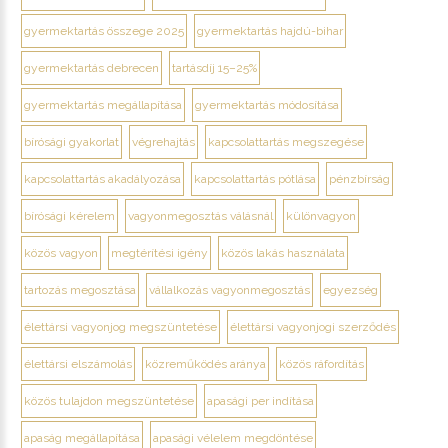
gyermektartás összege 2025
gyermektartás hajdú-bihar
gyermektartás debrecen
tartásdíj 15–25%
gyermektartás megállapítása
gyermektartás módosítása
bírósági gyakorlat
végrehajtás
kapcsolattartás megszegése
kapcsolattartás akadályozása
kapcsolattartás pótlása
pénzbírság
bírósági kérelem
vagyonmegosztás válásnál
különvagyon
közös vagyon
megtérítési igény
közös lakás használata
tartozás megosztása
vállalkozás vagyonmegosztás
egyezség
élettársi vagyonjog megszüntetése
élettársi vagyonjogi szerződés
élettársi elszámolás
közreműködés aránya
közös ráfordítás
közös tulajdon megszüntetése
apasági per indítása
apaság megállapítása
apasági vélelem megdöntése