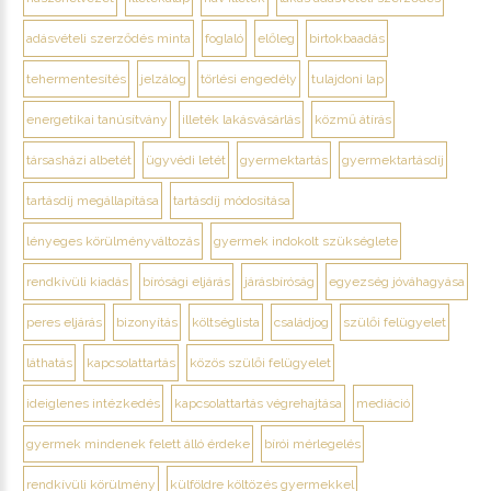
adásvételi szerződés minta
foglaló
előleg
birtokbaadás
tehermentesítés
jelzálog
törlési engedély
tulajdoni lap
energetikai tanúsítvány
illeték lakásvásárlás
közmű átírás
társasházi albetét
ügyvédi letét
gyermektartás
gyermektartásdíj
tartásdíj megállapítása
tartásdíj módosítása
lényeges körülményváltozás
gyermek indokolt szükséglete
rendkívüli kiadás
bírósági eljárás
járásbíróság
egyezség jóváhagyása
peres eljárás
bizonyítás
költséglista
családjog
szülői felügyelet
láthatás
kapcsolattartás
közös szülői felügyelet
ideiglenes intézkedés
kapcsolattartás végrehajtása
mediáció
gyermek mindenek felett álló érdeke
bírói mérlegelés
rendkívüli körülmény
külföldre költözés gyermekkel