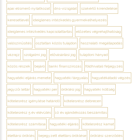
apai elismerő nyilatkozat
dns-vizsgálat
szakértő kirendelése
keresetlevél
ideiglenes intézkedés gyermekelhelyezés
ideiglenes intézkedés kapcsolattartás
előzetes végrehajthatóság
valószínűsítés
osztatlan közös tulajdon
használati megállapodás
vázrajz
szolgalmi jog
elővásárlási jog
tulajdoni hányad
közös részek
bejáró
banki finanszírozás
földhivatali feljegyzés
hagyatéki eljárás menete
hagyatéki tárgyalás
hagyatékátadó végzés
jegyzői leltár
hagyatéki per
öröklési jog
hagyatéki költség
kötelesrész igénylése határidő
kötelesrész debrecen
kötelesrész 5 év elévülés
10 év ajándékozás beszámítás
kötelesrész számítása
hagyatéki eljárás
kötelesrész kamat
élettársi öröklés
bejegyzett élettárs öröklése
öröklési szerződés