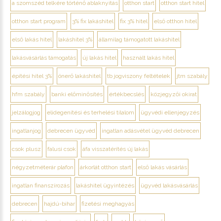
a szomszéd telkére történő ablaknyitás
otthon start
otthon start hitel
otthon start program
3% fix lakáshitel
fix 3% hitel
első otthon hitel
első lakás hitel
lakáshitel 3%
államilag támogatott lakáshitel
lakásvásárlás támogatás
új lakás hitel
használt lakás hitel
építési hitel 3%
önerő lakáshitel
tb jogviszony feltételek
jtm szabály
hfm szabály
banki előminősítés
értékbecslés
közjegyzői okirat
jelzálogjog
elidegenítési és terhelési tilalom
ügyvédi ellenjegyzés
ingatlanjog
debrecen ügyvéd
ingatlan adásvétel ügyvéd debrecen
csok plusz
falusi csok
áfa visszatérítés új lakás
négyzetméterár plafon
árkorlát otthon start
első lakás vásárlás
ingatlan finanszírozás
lakáshitel ügyintézés
ügyvéd lakásvásárlás
debrecen
hajdú-bihar
fizetési meghagyás