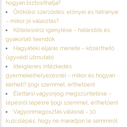
hogyan biztosíthatja?
Öröklési szerződés: előnyei és hátrányai
– mikor jó választás?
Kötelesrész igénylése – határidők és
gyakorlati teendők
Hagyatéki eljárás menete – közérthető
ügyvédi útmutató
Ideiglenes intézkedés
gyermekelhelyezésnél – mikor és hogyan
kérheti? (jogi szemmel, érthetően)
Élettársi vagyonjog megszüntetése –
lépésről lépésre (jogi szemmel, érthetően)
Vagyonmegosztás válásnál – 10
kulcslépés, hogy ne maradjon le semmiről