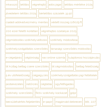
inkasszó
letiltás
végrehajtó
adós jogai
letiltás mértéke 2025
jövedelem letiltás 2025
bérletiltás százalék 33 50
családi adókedvezmény mentes
védett összeg 116029 ft
200 ezer feletti korlátlan
végrehajtás szabályai 2025
cégmódosítás székhelyváltozás
székhely módosítása
székhelyszolgáltatás szerződés
társasági szerződés módosítás
e-cégeljárás
cégbíróság
nav online számla
tulajdonosi hozzájárulás
bt kültag beltag csere szerződés
bt cégmódosítás
beltag felelősség
5 év utófelelősség
cégjegyzés
székhelyszolgáltatás jogi feltételek
postakezelés
iratőrzés
cégtábla
ügyfélfogadás
székhely szerződés
fiktív székhely kockázat
gdpr
becsületsértés feljelentés
e-papír
magánvád debrecen
btk. 227