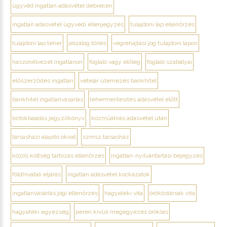
ügyvéd ingatlan adásvétel debrecen
ingatlan adásvétel ügyvédi ellenjegyzés
tulajdoni lap ellenőrzés
tulajdoni lap teher
jelzálog törlés
végrehajtási jog tulajdoni lapon
haszonélvezet ingatlanon
foglaló vagy előleg
foglaló szabályai
előszerződés ingatlan
vételár ütemezés bankhitel
bankhitel ingatlanvásárlás
tehermentesítés adásvétel előtt
birtokbaadás jegyzőkönyv
közműátírás adásvétel után
társasházi alapító okirat
szmsz társasház
közös költség tartozás ellenőrzés
ingatlan-nyilvántartási bejegyzés
földhivatali eljárás
ingatlan adásvétel kockázatok
ingatlanvásárlás jogi ellenőrzés
hagyatéki vita
örököstársak vita
hagyatéki egyezség
peren kívüli megegyezés öröklés