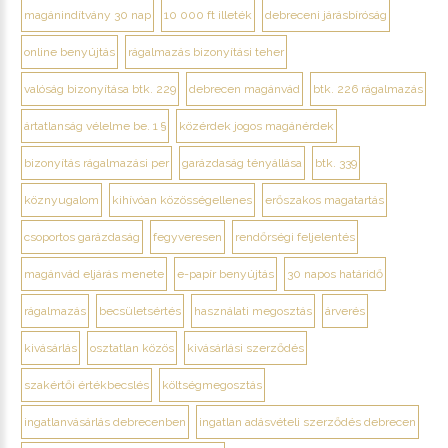
magánindítvány 30 nap
10 000 ft illeték
debreceni járásbíróság
online benyújtás
rágalmazás bizonyítási teher
valóság bizonyítása btk. 229
debrecen magánvád
btk. 226 rágalmazás
ártatlanság vélelme be. 1 §
közérdek jogos magánérdek
bizonyítás rágalmazási per
garázdaság tényállása
btk. 339
köznyugalom
kihívóan közösségellenes
erőszakos magatartás
csoportos garázdaság
fegyveresen
rendőrségi feljelentés
magánvád eljárás menete
e-papír benyújtás
30 napos határidő
rágalmazás
becsületsértés
használati megosztás
árverés
kivásárlás
osztatlan közös
kivásárlási szerződés
szakértői értékbecslés
költségmegosztás
ingatlanvásárlás debrecenben
ingatlan adásvételi szerződés debrecen