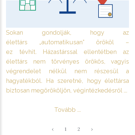
Sokan gondolják, hogy az
élettárs „automatikusan” örököl –
ez tévhit. Házastárssal ellentétben az
élettárs nem törvényes örökös, vagyis
végrendelet nélkül nem részesül a
hagyatékból. Ha szeretné, hogy élettársa
biztosan megörököljön, végintézkedésről ...
Tovább ...
‹
1
2
›