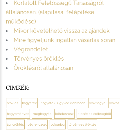
Korlátolt Felelősségű Társaságról
általánosan. (alapítása, felépítése,
működése)
Mikor követelhető vissza az ajándék
Mire figyeljünk ingatlan vásárlás során
Végrendelet
Törvényes öröklés
Öröklésről általánosan
CIMKÉK:
öröklés
hagyaték
hagyatéki ügyvéd debrecen
örökhagyó
örökös
hagyományos
meghagyás
kötelesrész
kiesés az örökségből
ági öröklés
végrendelet
polgárjog
törvényes öröklés