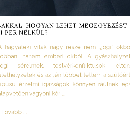
SAKKAL: HOGYAN LEHET MEGEGYEZÉST
I PER NÉLKÜL?
A hagyatéki viták nagy része nem „jogi” okbó
robban, hanem emberi okból. A gyászhelyzet
régi sérelmek, testvérkonfliktusok, eltér
élethelyzetek és az „én többet tettem a szülőért
típusú érzelmi igazságok könnyen ráülnek eg
alapvetően vagyoni kér ...
Tovább ...