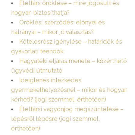
Élettárs öröklése – mire jogosult és
hogyan biztosíthatja?
Öröklési szerződés: előnyei és
hátrányai – mikor jó választás?
Kötelesrész igénylése – határidők és
gyakorlati teendők
Hagyatéki eljárás menete – közérthető
ügyvédi útmutató
Ideiglenes intézkedés
gyermekelhelyezésnél – mikor és hogyan
kérheti? (jogi szemmel, érthetően)
Élettársi vagyonjog megszüntetése –
lépésről lépésre (jogi szemmel,
érthetően)