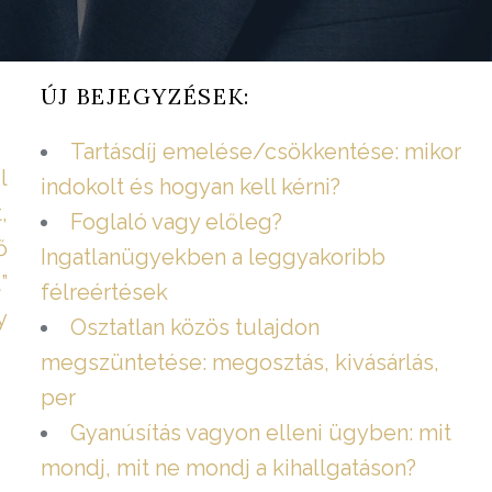
ÚJ BEJEGYZÉSEK:
Tartásdíj emelése/csökkentése: mikor
l
indokolt és hogyan kell kérni?
,
Foglaló vagy előleg?
ő
Ingatlanügyekben a leggyakoribb
”
félreértések
y
Osztatlan közös tulajdon
megszüntetése: megosztás, kivásárlás,
per
Gyanúsítás vagyon elleni ügyben: mit
mondj, mit ne mondj a kihallgatáson?