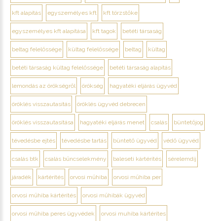
kft alapítás
egyszemélyes kft
kft törzstőke
egyszemélyes kft alapítása
kft tagok
betéti társaság
beltag felelőssége
kültag felelőssége
beltag
kültag
betéti társaság kültag felelőssége
betéti társaság alapítás
lemondás az örökségről
örökség
hagyatéki eljárás ügyvéd
öröklés visszautasítás
öröklés ügyvéd debrecen
öröklés visszautasítása
hagyatéki eljárás menet
csalás
büntetőjog
tévedésbe ejtés
tévedésbe tartás
büntető ügyvéd
védő ügyvéd
csalás btk
csalás bűncselekmény
baleseti kártérítés
sérelemdíj
járadék
kártérítés
orvosi műhiba
orvosi műhiba per
orvosi műhiba kártérítés
orvosi műhibák ügyvéd
orvosi műhiba peres ügyvédek
orvosi muhiba kártérítes