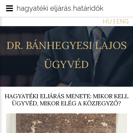
hagyatéki eljárás határidők
HU
|
ENG
DR.
BÁNHEGYESI
LAJOS
ÜGYVÉD
HAGYATÉKI ELJÁRÁS MENETE: MIKOR KELL
ÜGYVÉD, MIKOR ELÉG A KÖZJEGYZŐ?