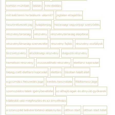
kórházi műhibák
találás
kincstalálás
mit kell tenni ha találunk valamit?
jogtalan elsajátítás
haszonélvezeti jog
tulajdonjog
házassági vagyonjogi szerződés
részvénytársaság
részvény
részvénytársaság alapítása
részvénytársaság szervezete
részvény fajták
részvény osztályok
törzsrészvény
elsőbbségi részvény
dolgozói részvény
kamatozó részvény
visszaváltható részvény
élettársi kapcsolat
bejegyzett élettársi kapcsolat
élettárs
tilosban talált állat
a gyümölcs felszedés joga
kerítés használata
földtámasz joga
szomszédos telek igénybevétele
az áthajló ágak és átnyúló gyökerek
kilátástól való megfosztás és az árnyékolás
a szomszéd telkére történő ablaknyitás
otthon start
otthon start hitel