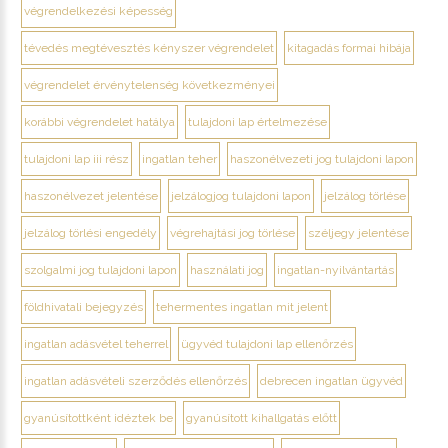
végrendelkezési képesség
tévedés megtévesztés kényszer végrendelet
kitagadás formai hibája
végrendelet érvénytelenség következményei
korábbi végrendelet hatálya
tulajdoni lap értelmezése
tulajdoni lap iii rész
ingatlan teher
haszonélvezeti jog tulajdoni lapon
haszonélvezet jelentése
jelzálogjog tulajdoni lapon
jelzálog törlése
jelzálog törlési engedély
végrehajtási jog törlése
széljegy jelentése
szolgalmi jog tulajdoni lapon
használati jog
ingatlan-nyilvántartás
földhivatali bejegyzés
tehermentes ingatlan mit jelent
ingatlan adásvétel teherrel
ügyvéd tulajdoni lap ellenőrzés
ingatlan adásvételi szerződés ellenőrzés
debrecen ingatlan ügyvéd
gyanúsítottként idéztek be
gyanúsított kihallgatás előtt