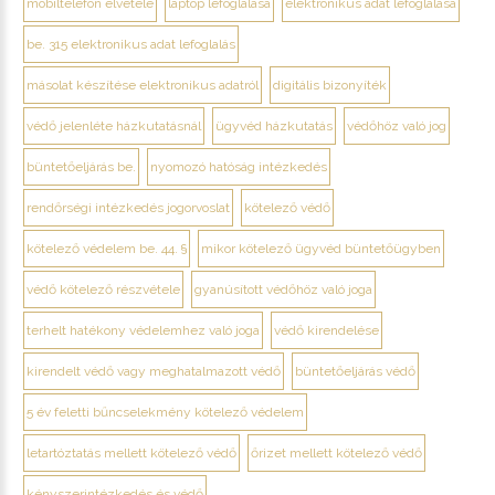
mobiltelefon elvétele
laptop lefoglalása
elektronikus adat lefoglalása
be. 315 elektronikus adat lefoglalás
másolat készítése elektronikus adatról
digitális bizonyíték
védő jelenléte házkutatásnál
ügyvéd házkutatás
védőhöz való jog
büntetőeljárás be.
nyomozó hatóság intézkedés
rendőrségi intézkedés jogorvoslat
kötelező védő
kötelező védelem be. 44. §
mikor kötelező ügyvéd büntetőügyben
védő kötelező részvétele
gyanúsított védőhöz való joga
terhelt hatékony védelemhez való joga
védő kirendelése
kirendelt védő vagy meghatalmazott védő
büntetőeljárás védő
5 év feletti bűncselekmény kötelező védelem
letartóztatás mellett kötelező védő
őrizet mellett kötelező védő
kényszerintézkedés és védő