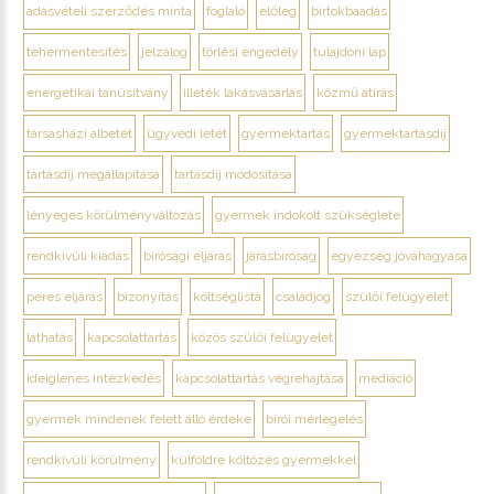
adásvételi szerződés minta
foglaló
előleg
birtokbaadás
tehermentesítés
jelzálog
törlési engedély
tulajdoni lap
energetikai tanúsítvány
illeték lakásvásárlás
közmű átírás
társasházi albetét
ügyvédi letét
gyermektartás
gyermektartásdíj
tartásdíj megállapítása
tartásdíj módosítása
lényeges körülményváltozás
gyermek indokolt szükséglete
rendkívüli kiadás
bírósági eljárás
járásbíróság
egyezség jóváhagyása
peres eljárás
bizonyítás
költséglista
családjog
szülői felügyelet
láthatás
kapcsolattartás
közös szülői felügyelet
ideiglenes intézkedés
kapcsolattartás végrehajtása
mediáció
gyermek mindenek felett álló érdeke
bírói mérlegelés
rendkívüli körülmény
külföldre költözés gyermekkel