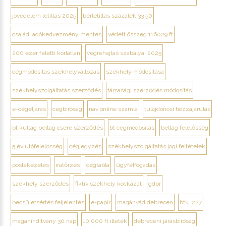
jövedelem letiltás 2025
bérletiltás százalék 33 50
családi adókedvezmény mentes
védett összeg 116029 ft
200 ezer feletti korlátlan
végrehajtás szabályai 2025
cégmódosítás székhelyváltozás
székhely módosítása
székhelyszolgáltatás szerződés
társasági szerződés módosítás
e-cégeljárás
cégbíróság
nav online számla
tulajdonosi hozzájárulás
bt kültag beltag csere szerződés
bt cégmódosítás
beltag felelősség
5 év utófelelősség
cégjegyzés
székhelyszolgáltatás jogi feltételek
postakezelés
iratőrzés
cégtábla
ügyfélfogadás
székhely szerződés
fiktív székhely kockázat
gdpr
becsületsértés feljelentés
e-papír
magánvád debrecen
btk. 227
magánindítvány 30 nap
10 000 ft illeték
debreceni járásbíróság