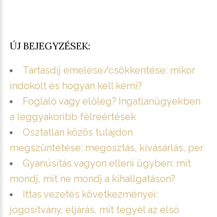
ÚJ BEJEGYZÉSEK:
Tartásdíj emelése/csökkentése: mikor
indokolt és hogyan kell kérni?
Foglaló vagy előleg? Ingatlanügyekben
a leggyakoribb félreértések
Osztatlan közös tulajdon
megszüntetése: megosztás, kivásárlás, per
Gyanúsítás vagyon elleni ügyben: mit
mondj, mit ne mondj a kihallgatáson?
Ittas vezetés következményei:
jogosítvány, eljárás, mit tegyél az első