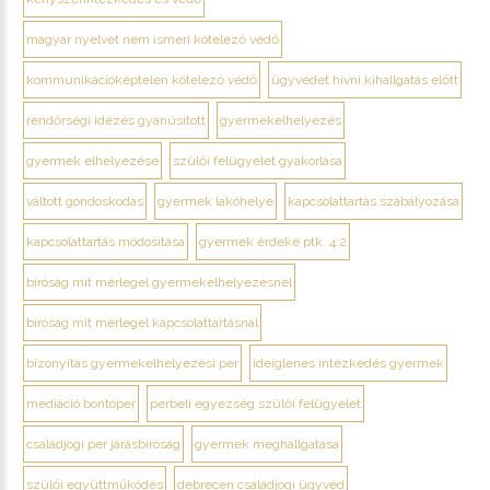
magyar nyelvet nem ismeri kötelező védő
kommunikációképtelen kötelező védő
ügyvédet hívni kihallgatás előtt
rendőrségi idézés gyanúsított
gyermekelhelyezés
gyermek elhelyezése
szülői felügyelet gyakorlása
váltott gondoskodás
gyermek lakóhelye
kapcsolattartás szabályozása
kapcsolattartás módosítása
gyermek érdeke ptk. 4:2
bíróság mit mérlegel gyermekelhelyezésnél
bíróság mit mérlegel kapcsolattartásnál
bizonyítás gyermekelhelyezési per
ideiglenes intézkedés gyermek
mediáció bontóper
perbeli egyezség szülői felügyelet
családjogi per járásbíróság
gyermek meghallgatása
szülői együttműködés
debrecen családjogi ügyvéd