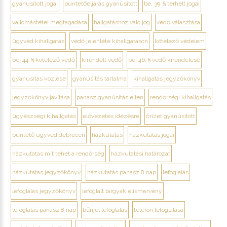
gyanúsított jogai
büntetőeljárás gyanúsított
be. 39. § terhelt jogai
vallomástétel megtagadása
hallgatáshoz való jog
védő választása
ügyvéd kihallgatás
védő jelenléte kihallgatáson
kötelező védelem
be. 44. § kötelező védő
kirendelt védő
be. 46. § védő kirendelése
gyanúsítás közlése
gyanúsítás tartalma
kihallgatás jegyzőkönyv
jegyzőkönyv javítása
panasz gyanúsítás ellen
rendőrségi kihallgatás
ügyészségi kihallgatás
elővezetés idézésre
őrizet gyanúsított
büntető ügyvéd debrecen
házkutatás
házkutatás jogai
házkutatás mit tehet a rendőrség
házkutatási határozat
házkutatás jegyzőkönyv
házkutatás panasz 8 nap
lefoglalás
lefoglalás jegyzőkönyv
lefoglalt tárgyak elismervény
lefoglalás panasz 8 nap
bűnjel lefoglalás
telefon lefoglalása