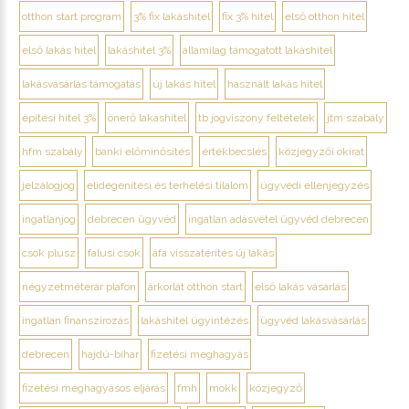
otthon start program
3% fix lakáshitel
fix 3% hitel
első otthon hitel
első lakás hitel
lakáshitel 3%
államilag támogatott lakáshitel
lakásvásárlás támogatás
új lakás hitel
használt lakás hitel
építési hitel 3%
önerő lakáshitel
tb jogviszony feltételek
jtm szabály
hfm szabály
banki előminősítés
értékbecslés
közjegyzői okirat
jelzálogjog
elidegenítési és terhelési tilalom
ügyvédi ellenjegyzés
ingatlanjog
debrecen ügyvéd
ingatlan adásvétel ügyvéd debrecen
csok plusz
falusi csok
áfa visszatérítés új lakás
négyzetméterár plafon
árkorlát otthon start
első lakás vásárlás
ingatlan finanszírozás
lakáshitel ügyintézés
ügyvéd lakásvásárlás
debrecen
hajdú-bihar
fizetési meghagyás
fizetési meghagyásos eljárás
fmh
mokk
közjegyző