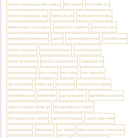
fizetési meghagyás benyújtása
fmh online
fmh.mokk.hu
fizetési meghagyás díja
eljárási díj 3%
15 nap ellentmondás
ellentmondás benyújtása
kézbesítési vélelem
perré alakulás
végrehajtás elrendelése
jogerő
végrehajtható okirat
részletfizetés
fizetési halasztás
követelésbehajtás
számlatartozás
bérleti díj tartozás
kölcsön visszafizetés
vállalkozói díj
kamat számítása
fmh minta
fmh űrlap
fmh határidők
jogi képviselet
polgári jog
perindítás
kereset benyújtása
végrehajtási lap
kézbesítés
jogi tanácsadás
ajándékozási illeték
vagyonszerzési illeték 4%
9% ajándékozási illeték
18% ajándékozási illeték
illetékmentesség
cserét pótló vétel
haszonélvezet
illetékalap
nav illeték
lakás adásvételi szerződés