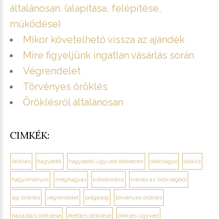
általánosan. (alapítása, felépítése,
működése)
Mikor követelhető vissza az ajándék
Mire figyeljünk ingatlan vásárlás során
Végrendelet
Törvényes öröklés
Öröklésről általánosan
CIMKÉK:
öröklés
hagyaték
hagyatéki ügyvéd debrecen
örökhagyó
örökös
hagyományos
meghagyás
kötelesrész
kiesés az örökségből
ági öröklés
végrendelet
polgárjog
törvényes öröklés
házastárs öröklése
élettárs öröklése
öröklés ügyvéd