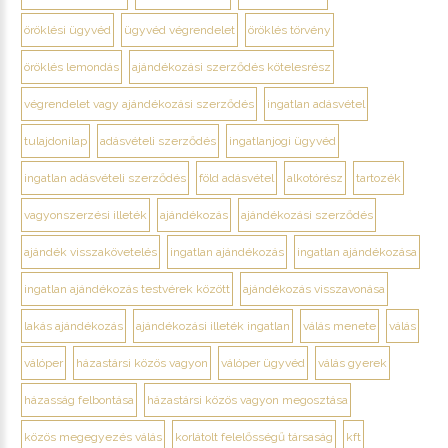
öröklési ügyvéd
ügyvéd végrendelet
öröklés törvény
öröklés lemondás
ajándékozási szerződés kötelesrész
végrendelet vagy ajándékozási szerződés
ingatlan adásvétel
tulajdonilap
adásvételi szerződés
ingatlanjogi ügyvéd
ingatlan adásvételi szerződés
föld adásvétel
alkotórész
tartozék
vagyonszerzési illeték
ajándékozás
ajándékozási szerződés
ajándék visszakövetelés
ingatlan ajándékozás
ingatlan ajándékozása
ingatlan ajándékozás testvérek között
ajándékozás visszavonása
lakás ajándékozás
ajándékozási illeték ingatlan
válás menete
válás
válóper
házastársi közös vagyon
válóper ügyvéd
válás gyerek
házasság felbontása
házastársi közös vagyon megosztása
közös megegyezés válás
korlátolt felelősségű társaság
kft