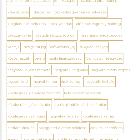
apai elismerő nyilatkozat
dns-vizsgálat
szakértő kirendelése
keresetlevél
ideiglenes intézkedés gyermekelhelyezés
ideiglenes intézkedés kapcsolattartás
előzetes végrehajthatóság
valószínűsítés
osztatlan közös tulajdon
használati megállapodás
vázrajz
szolgalmi jog
elővásárlási jog
tulajdoni hányad
közös részek
bejáró
banki finanszírozás
földhivatali feljegyzés
hagyatéki eljárás menete
hagyatéki tárgyalás
hagyatékátadó végzés
jegyzői leltár
hagyatéki per
öröklési jog
hagyatéki költség
kötelesrész igénylése határidő
kötelesrész debrecen
kötelesrész 5 év elévülés
10 év ajándékozás beszámítás
kötelesrész számítása
hagyatéki eljárás
kötelesrész kamat
élettársi öröklés
bejegyzett élettárs öröklése
öröklési szerződés
ényny
ügyvéd debrecen
öröklési szerződés előnyei hátrányai