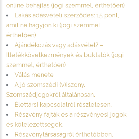
online behajtás (jogi szemmel, érthetően)
Lakás adásvételi szerződés: 15 pont,
amit ne hagyjon ki (jogi szemmel,
érthetően)
Ajándékozás vagy adásvétel? –
Illetékkövetkezmények és buktatók (jogi
szemmel, érthetően)
Válás menete
A jó szomszédi (v)iszony.
Szomszédjogokról általánosan.
Élettársi kapcsolatról részletesen.
Részvény fajták és a részvényesi jogok
és kötelezettségek.
Részvénytársaságról érthetőbben.