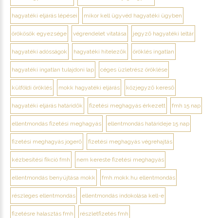
hagyatéki eljárás lépései
mikor kell ügyvéd hagyatéki ügyben
örökösök egyezsége
végrendelet vitatása
jegyző hagyatéki leltár
hagyatéki adósságok
hagyatéki hitelezők
öröklés ingatlan
hagyatéki ingatlan tulajdoni lap
céges üzletrész öröklése
külföldi öröklés
mokk hagyatéki eljárás
közjegyző kereső
hagyatéki eljárás határidők
fizetési meghagyás érkezett
fmh 15 nap
ellentmondás fizetési meghagyás
ellentmondás határideje 15 nap
fizetési meghagyás jogerő
fizetési meghagyás végrehajtás
kézbesítési fikció fmh
nem kereste fizetési meghagyás
ellentmondás benyújtása mokk
fmh.mokk.hu ellentmondás
részleges ellentmondás
ellentmondás indokolása kell-e
fizetésre halasztás fmh
részletfizetés fmh