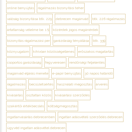
online benyújtás
rágalmazás bizonyítási teher
valóság bizonyítása btk. 229
debrecen magánvád
btk. 226 rágalmazás
ártatlanság vélelme be. 1 §
közérdek jogos magánérdek
bizonyítás rágalmazási per
garázdaság tényállása
btk. 339
köznyugalom
kihívóan közösségellenes
erőszakos magatartás
csoportos garázdaság
fegyveresen
rendőrségi feljelentés
magánvád eljárás menete
e-papír benyújtás
30 napos határidő
rágalmazás
becsületsértés
használati megosztás
árverés
kivásárlás
osztatlan közös
kivásárlási szerződés
szakértői értékbecslés
költségmegosztás
ingatlanvásárlás debrecenben
ingatlan adásvételi szerződés debrecen
ügyvéd ingatlan adásvétel debrecen