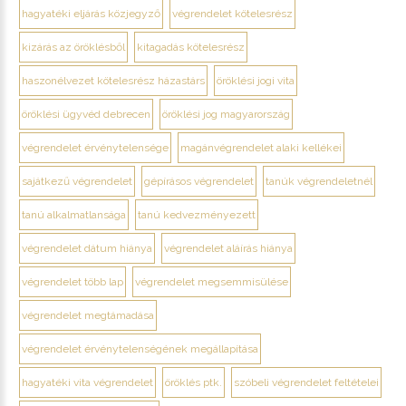
hagyatéki eljárás közjegyző
végrendelet kötelesrész
kizárás az öröklésből
kitagadás kötelesrész
haszonélvezet kötelesrész házastárs
öröklési jogi vita
öröklési ügyvéd debrecen
öröklési jog magyarország
végrendelet érvénytelensége
magánvégrendelet alaki kellékei
sajátkezű végrendelet
gépírásos végrendelet
tanúk végrendeletnél
tanú alkalmatlansága
tanú kedvezményezett
végrendelet dátum hiánya
végrendelet aláírás hiánya
végrendelet több lap
végrendelet megsemmisülése
végrendelet megtámadása
végrendelet érvénytelenségének megállapítása
hagyatéki vita végrendelet
öröklés ptk.
szóbeli végrendelet feltételei