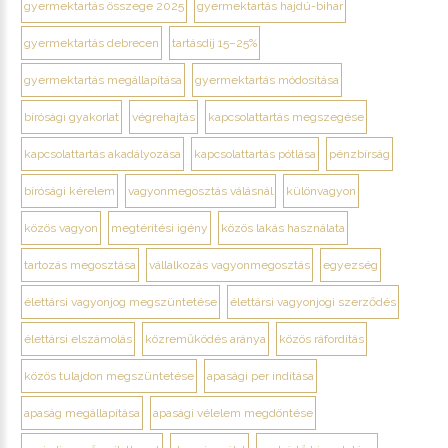
gyermektartás összege 2025
gyermektartás hajdú-bihar
gyermektartás debrecen
tartásdíj 15–25%
gyermektartás megállapítása
gyermektartás módosítása
bírósági gyakorlat
végrehajtás
kapcsolattartás megszegése
kapcsolattartás akadályozása
kapcsolattartás pótlása
pénzbírság
bírósági kérelem
vagyonmegosztás válásnál
különvagyon
közös vagyon
megtérítési igény
közös lakás használata
tartozás megosztása
vállalkozás vagyonmegosztás
egyezség
élettársi vagyonjog megszüntetése
élettársi vagyonjogi szerződés
élettársi elszámolás
közreműködés aránya
közös ráfordítás
közös tulajdon megszüntetése
apasági per indítása
apaság megállapítása
apasági vélelem megdöntése