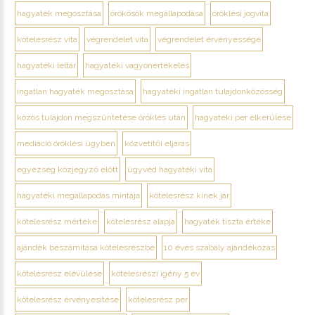
hagyaték megosztása
örökösök megállapodása
öröklési jogvita
kötelesrész vita
végrendelet vita
végrendelet érvényessége
hagyatéki leltár
hagyatéki vagyonértékelés
ingatlan hagyaték megosztása
hagyatéki ingatlan tulajdonközösség
közös tulajdon megszüntetése öröklés után
hagyatéki per elkerülése
mediáció öröklési ügyben
közvetítői eljárás
egyezség közjegyző előtt
ügyvéd hagyatéki vita
hagyatéki megállapodás mintája
kötelesrész kinek jár
kötelesrész mértéke
kötelesrész alapja
hagyaték tiszta értéke
ajándék beszámítása kötelesrészbe
10 éves szabály ajándékozás
kötelesrész elévülése
kötelesrészi igény 5 év
kötelesrész érvényesítése
kötelesrész per