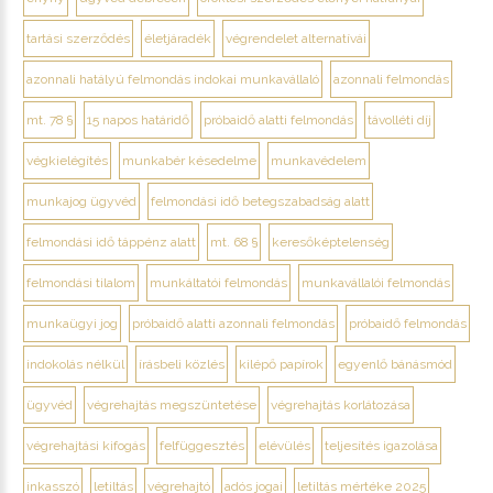
tartási szerződés
életjáradék
végrendelet alternatívái
azonnali hatályú felmondás indokai munkavállaló
azonnali felmondás
mt. 78 §
15 napos határidő
próbaidő alatti felmondás
távolléti díj
végkielégítés
munkabér késedelme
munkavédelem
munkajog ügyvéd
felmondási idő betegszabadság alatt
felmondási idő táppénz alatt
mt. 68 §
keresőképtelenség
felmondási tilalom
munkáltatói felmondás
munkavállalói felmondás
munkaügyi jog
próbaidő alatti azonnali felmondás
próbaidő felmondás
indokolás nélkül
írásbeli közlés
kilépő papírok
egyenlő bánásmód
ügyvéd
végrehajtás megszüntetése
végrehajtás korlátozása
végrehajtási kifogás
felfüggesztés
elévülés
teljesítés igazolása
inkasszó
letiltás
végrehajtó
adós jogai
letiltás mértéke 2025