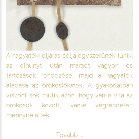
A hagyatéki eljárás célja egyszerűnek tűnik:
az elhunyt után maradt vagyon és
tartozások rendezése, majd a hagyaték
átadása az örökös(ök)nek. A gyakorlatban
viszont sok múlik azon, hogy van-e vita az
örökösök között, van-e végrendelet,
mennyire áttek ...
Tovább ...