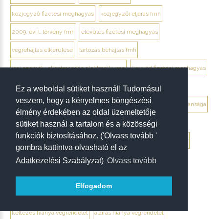
közjegyző fizetési meghagyás
közjegyzői eljárás fmh
2009. évi l. törvény fmh
elévülés fizetési meghagyás
végrehajtás elkerülése
tartozás behajtás fmh
jogi személy ellentmondás elektronikusan
ügyvéd fizetési meghagyás
debrecen ügyvéd fizetési meghagyás
Ez a weboldal sütiket használ! Tudomásul
veszem, hogy a kényelmes böngészési
végrendelet megtámadása mikor érdemes
végrendelet hatálytalansága
élmény érdekében az oldal üzemeltetője
érvénytelenség megállapítása per
hagyatéki per végrendelet
sütiket használ a tartalom és a közösségi
funkciók biztosításához. ('Olvass tovább '
megtámadási nyilatkozat
megtámadás elévülése 5 év
ptk. 7:37
gombra kattintva olvasható el az
beszámíthatóság végrendelet
Adatkezelési Szabályzat)
Olvass tovább
tévedés megtévesztés fenyegetés végrendelet
Elfogadom
tisztességtelen befolyás
gépírásos végrendelet tanúk
keltezés hiánya végrendelet
aláírás hiánya végrendelet