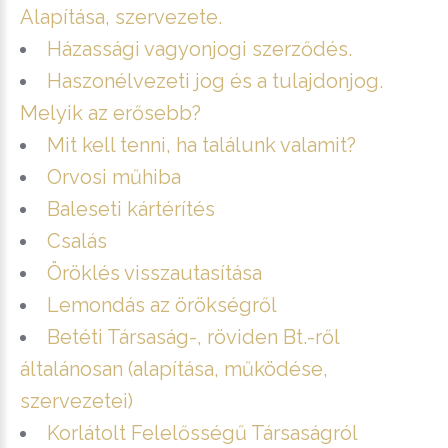
Alapítása, szervezete.
Házassági vagyonjogi szerződés.
Haszonélvezeti jog és a tulajdonjog.
Melyik az erősebb?
Mit kell tenni, ha találunk valamit?
Orvosi műhiba
Baleseti kártérítés
Csalás
Öröklés visszautasítása
Lemondás az örökségről
Betéti Társaság-, röviden Bt.-ről
általánosan (alapítása, működése,
szervezetei)
Korlátolt Felelősségű Társaságról