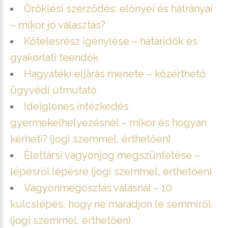
Öröklési szerződés: előnyei és hátrányai
– mikor jó választás?
Kötelesrész igénylése – határidők és
gyakorlati teendők
Hagyatéki eljárás menete – közérthető
ügyvédi útmutató
Ideiglenes intézkedés
gyermekelhelyezésnél – mikor és hogyan
kérheti? (jogi szemmel, érthetően)
Élettársi vagyonjog megszüntetése –
lépésről lépésre (jogi szemmel, érthetően)
Vagyonmegosztás válásnál – 10
kulcslépés, hogy ne maradjon le semmiről
(jogi szemmel, érthetően)