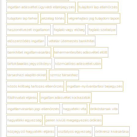
ingatlan adásvétel ügyvédi ellenjegyzés
tulajdoni lap ellenőrzés
tulajdoni lap teher
jelzálog törlés
végrehajtási jog tulajdoni lapon
haszonélvezet ingatlanon
foglaló vagy előleg
foglaló szabályai
előszerződés ingatlan
vételár ütemezés bankhitel
bankhitel ingatlanvásárlás
tehermentesítés adásvétel előtt
birtokbaadás jegyzőkönyv
közműátírás adásvétel után
társasházi alapító okirat
szmsz társasház
közös költség tartozás ellenőrzés
ingatlan-nyilvántartási bejegyzés
földhivatali eljárás
ingatlan adásvétel kockázatok
ingatlanvásárlás jogi ellenőrzés
hagyatéki vita
örököstársak vita
hagyatéki egyezség
peren kívüli megegyezés öröklés
közjegyző hagyatéki eljárás
osztályos egyezség
örökrész kivásárlása