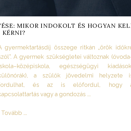
ÉSE: MIKOR INDOKOLT ÉS HOGYAN KEL
KÉRNI?
A gyermektartásdíj összege ritkán „örök időkr
szól”. A gyermek szükségletei változnak (óvoda
iskola–középiskola, egészségügyi kiadások
különórák), a szülők jövedelmi helyzete i
fordulhat, és az is előfordul, hogy 
kapcsolattartás vagy a gondozás ...
Tovább ...