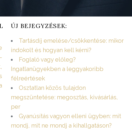
L
ÚJ BEJEGYZÉSEK:
Tartásdíj emelése/csökkentése: mikor
e
indokolt és hogyan kell kérni?
–
Foglaló vagy előleg?
,
Ingatlanügyekben a leggyakoribb
s
félreértések
a
Osztatlan közös tulajdon
megszüntetése: megosztás, kivásárlás,
per
Gyanúsítás vagyon elleni ügyben: mit
mondj, mit ne mondj a kihallgatáson?