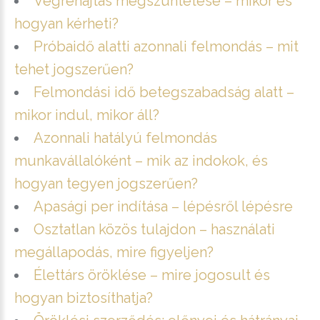
Végrehajtás megszüntetése – mikor és
hogyan kérheti?
Próbaidő alatti azonnali felmondás – mit
tehet jogszerűen?
Felmondási idő betegszabadság alatt –
mikor indul, mikor áll?
Azonnali hatályú felmondás
munkavállalóként – mik az indokok, és
hogyan tegyen jogszerűen?
Apasági per indítása – lépésről lépésre
Osztatlan közös tulajdon – használati
megállapodás, mire figyeljen?
Élettárs öröklése – mire jogosult és
hogyan biztosíthatja?