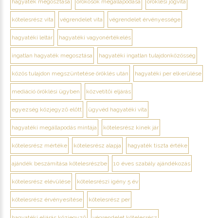
hagyaték megosztása
örökösök megállapodása
öröklési jogvita
kötelesrész vita
végrendelet vita
végrendelet érvényessége
hagyatéki leltár
hagyatéki vagyonértékelés
ingatlan hagyaték megosztása
hagyatéki ingatlan tulajdonközösség
közös tulajdon megszüntetése öröklés után
hagyatéki per elkerülése
mediáció öröklési ügyben
közvetítői eljárás
egyezség közjegyző előtt
ügyvéd hagyatéki vita
hagyatéki megállapodás mintája
kötelesrész kinek jár
kötelesrész mértéke
kötelesrész alapja
hagyaték tiszta értéke
ajándék beszámítása kötelesrészbe
10 éves szabály ajándékozás
kötelesrész elévülése
kötelesrészi igény 5 év
kötelesrész érvényesítése
kötelesrész per
hagyatéki eljárás közjegyző
végrendelet kötelesrész