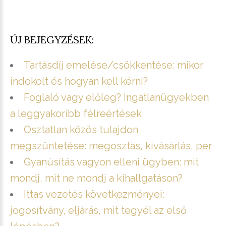
ÚJ BEJEGYZÉSEK:
Tartásdíj emelése/csökkentése: mikor
indokolt és hogyan kell kérni?
Foglaló vagy előleg? Ingatlanügyekben
a leggyakoribb félreértések
Osztatlan közös tulajdon
megszüntetése: megosztás, kivásárlás, per
Gyanúsítás vagyon elleni ügyben: mit
mondj, mit ne mondj a kihallgatáson?
Ittas vezetés következményei:
jogosítvány, eljárás, mit tegyél az első