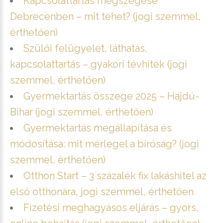
Kapcsolattartás megszegése
Debrecenben – mit tehet? (jogi szemmel,
érthetően)
Szülői felügyelet, láthatás,
kapcsolattartás – gyakori tévhitek (jogi
szemmel, érthetően)
Gyermektartás összege 2025 – Hajdú-
Bihar (jogi szemmel, érthetően)
Gyermektartás megállapítása és
módosítása: mit mérlegel a bíróság? (jogi
szemmel, érthetően)
Otthon Start – 3 százalék fix lakáshitel az
első otthonára, jogi szemmel, érthetően
Fizetési meghagyásos eljárás – gyors,