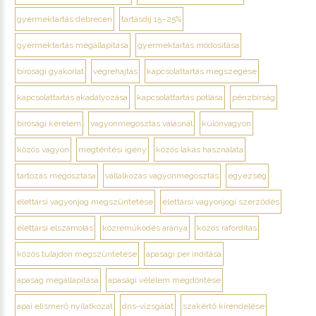
gyermektartás debrecen
tartásdíj 15–25%
gyermektartás megállapítása
gyermektartás módosítása
bírósági gyakorlat
végrehajtás
kapcsolattartás megszegése
kapcsolattartás akadályozása
kapcsolattartás pótlása
pénzbírság
bírósági kérelem
vagyonmegosztás válásnál
különvagyon
közös vagyon
megtérítési igény
közös lakás használata
tartozás megosztása
vállalkozás vagyonmegosztás
egyezség
élettársi vagyonjog megszüntetése
élettársi vagyonjogi szerződés
élettársi elszámolás
közreműködés aránya
közös ráfordítás
közös tulajdon megszüntetése
apasági per indítása
apaság megállapítása
apasági vélelem megdöntése
apai elismerő nyilatkozat
dns-vizsgálat
szakértő kirendelése