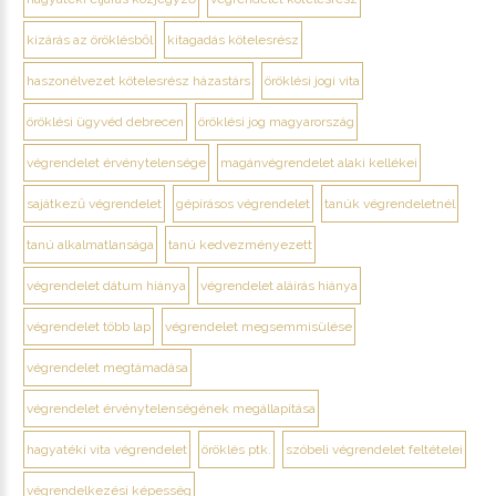
kizárás az öröklésből
kitagadás kötelesrész
haszonélvezet kötelesrész házastárs
öröklési jogi vita
öröklési ügyvéd debrecen
öröklési jog magyarország
végrendelet érvénytelensége
magánvégrendelet alaki kellékei
sajátkezű végrendelet
gépírásos végrendelet
tanúk végrendeletnél
tanú alkalmatlansága
tanú kedvezményezett
végrendelet dátum hiánya
végrendelet aláírás hiánya
végrendelet több lap
végrendelet megsemmisülése
végrendelet megtámadása
végrendelet érvénytelenségének megállapítása
hagyatéki vita végrendelet
öröklés ptk.
szóbeli végrendelet feltételei
végrendelkezési képesség