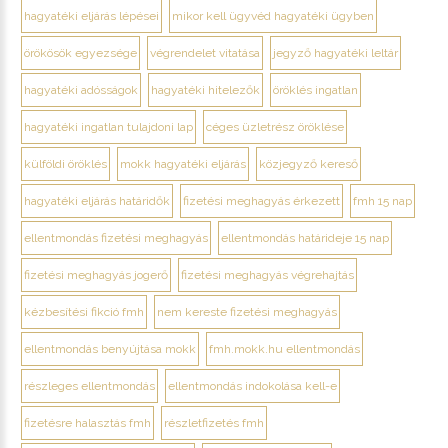
hagyatéki eljárás lépései
mikor kell ügyvéd hagyatéki ügyben
örökösök egyezsége
végrendelet vitatása
jegyző hagyatéki leltár
hagyatéki adósságok
hagyatéki hitelezők
öröklés ingatlan
hagyatéki ingatlan tulajdoni lap
céges üzletrész öröklése
külföldi öröklés
mokk hagyatéki eljárás
közjegyző kereső
hagyatéki eljárás határidők
fizetési meghagyás érkezett
fmh 15 nap
ellentmondás fizetési meghagyás
ellentmondás határideje 15 nap
fizetési meghagyás jogerő
fizetési meghagyás végrehajtás
kézbesítési fikció fmh
nem kereste fizetési meghagyás
ellentmondás benyújtása mokk
fmh.mokk.hu ellentmondás
részleges ellentmondás
ellentmondás indokolása kell-e
fizetésre halasztás fmh
részletfizetés fmh