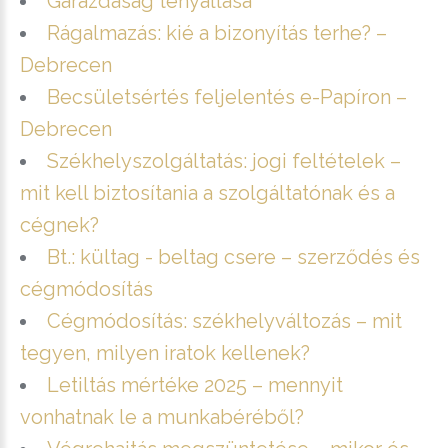
Garázdaság tényállása
Rágalmazás: kié a bizonyítás terhe? –
Debrecen
Becsületsértés feljelentés e-Papíron –
Debrecen
Székhelyszolgáltatás: jogi feltételek –
mit kell biztosítania a szolgáltatónak és a
cégnek?
Bt.: kültag - beltag csere – szerződés és
cégmódosítás
Cégmódosítás: székhelyváltozás – mit
tegyen, milyen iratok kellenek?
Letiltás mértéke 2025 – mennyit
vonhatnak le a munkabéréből?