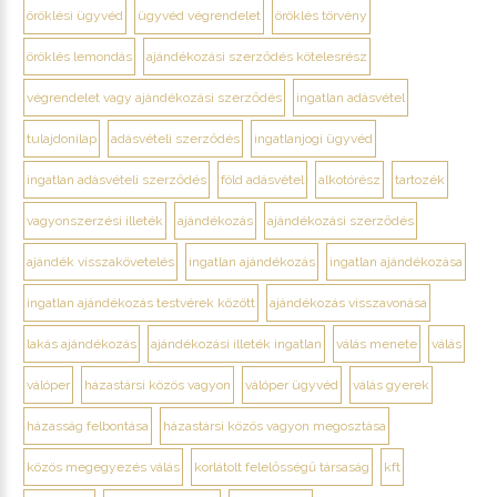
öröklési ügyvéd
ügyvéd végrendelet
öröklés törvény
öröklés lemondás
ajándékozási szerződés kötelesrész
végrendelet vagy ajándékozási szerződés
ingatlan adásvétel
tulajdonilap
adásvételi szerződés
ingatlanjogi ügyvéd
ingatlan adásvételi szerződés
föld adásvétel
alkotórész
tartozék
vagyonszerzési illeték
ajándékozás
ajándékozási szerződés
ajándék visszakövetelés
ingatlan ajándékozás
ingatlan ajándékozása
ingatlan ajándékozás testvérek között
ajándékozás visszavonása
lakás ajándékozás
ajándékozási illeték ingatlan
válás menete
válás
válóper
házastársi közös vagyon
válóper ügyvéd
válás gyerek
házasság felbontása
házastársi közös vagyon megosztása
közös megegyezés válás
korlátolt felelősségű társaság
kft