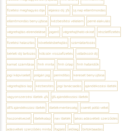
fizetési meghagyás díja
eljárási díj 3%
15 nap ellentmondás
ellentmondás benyújtása
kézbesítési vélelem
perré alakulás
végrehajtás elrendelése
jogerő
végrehajtható okirat
részletfizetés
fizetési halasztás
követelésbehajtás
számlatartozás
bérleti díj tartozás
kölcsön visszafizetés
vállalkozói díj
kamat számítása
fmh minta
fmh űrlap
fmh határidők
jogi képviselet
polgári jog
perindítás
kereset benyújtása
végrehajtási lap
kézbesítés
jogi tanácsadás
ajándékozási illeték
vagyonszerzési illeték 4%
9% ajándékozási illeték
18% ajándékozási illeték
illetékmentesség
cserét pótló vétel
haszonélvezet
illetékalap
nav illeték
lakás adásvételi szerződés
adásvételi szerződés minta
foglaló
előleg
birtokbaadás