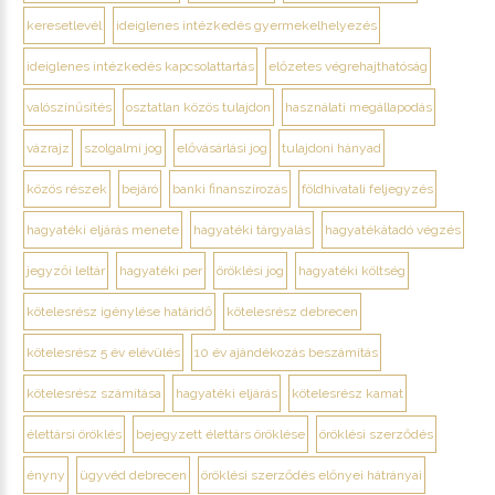
keresetlevél
ideiglenes intézkedés gyermekelhelyezés
ideiglenes intézkedés kapcsolattartás
előzetes végrehajthatóság
valószínűsítés
osztatlan közös tulajdon
használati megállapodás
vázrajz
szolgalmi jog
elővásárlási jog
tulajdoni hányad
közös részek
bejáró
banki finanszírozás
földhivatali feljegyzés
hagyatéki eljárás menete
hagyatéki tárgyalás
hagyatékátadó végzés
jegyzői leltár
hagyatéki per
öröklési jog
hagyatéki költség
kötelesrész igénylése határidő
kötelesrész debrecen
kötelesrész 5 év elévülés
10 év ajándékozás beszámítás
kötelesrész számítása
hagyatéki eljárás
kötelesrész kamat
élettársi öröklés
bejegyzett élettárs öröklése
öröklési szerződés
ényny
ügyvéd debrecen
öröklési szerződés előnyei hátrányai