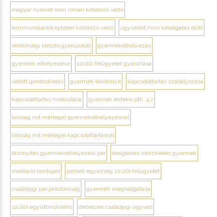
magyar nyelvet nem ismeri kötelező védő
kommunikációképtelen kötelező védő
ügyvédet hívni kihallgatás előtt
rendőrségi idézés gyanúsított
gyermekelhelyezés
gyermek elhelyezése
szülői felügyelet gyakorlása
váltott gondoskodás
gyermek lakóhelye
kapcsolattartás szabályozása
kapcsolattartás módosítása
gyermek érdeke ptk. 4:2
bíróság mit mérlegel gyermekelhelyezésnél
bíróság mit mérlegel kapcsolattartásnál
bizonyítás gyermekelhelyezési per
ideiglenes intézkedés gyermek
mediáció bontóper
perbeli egyezség szülői felügyelet
családjogi per járásbíróság
gyermek meghallgatása
szülői együttműködés
debrecen családjogi ügyvéd