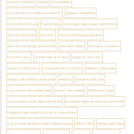
kórházi műhibák
találás
kincstalálás
mit kell tenni ha találunk valamit?
jogtalan elsajátítás
haszonélvezeti jog
tulajdonjog
házassági vagyonjogi szerződés
részvénytársaság
részvény
részvénytársaság alapítása
részvénytársaság szervezete
részvény fajták
részvény osztályok
törzsrészvény
elsőbbségi részvény
dolgozói részvény
kamatozó részvény
visszaváltható részvény
élettársi kapcsolat
bejegyzett élettársi kapcsolat
élettárs
tilosban talált állat
a gyümölcs felszedés joga
kerítés használata
földtámasz joga
szomszédos telek igénybevétele
az áthajló ágak és átnyúló gyökerek
kilátástól való megfosztás és az árnyékolás
a szomszéd telkére történő ablaknyitás
otthon start
otthon start hitel