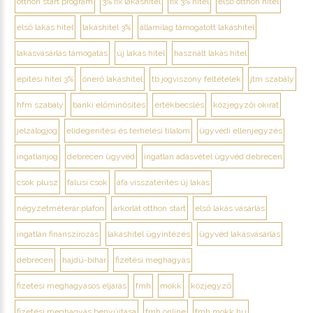
otthon start program
3% fix lakáshitel
fix 3% hitel
első otthon hitel
első lakás hitel
lakáshitel 3%
államilag támogatott lakáshitel
lakásvásárlás támogatás
új lakás hitel
használt lakás hitel
építési hitel 3%
önerő lakáshitel
tb jogviszony feltételek
jtm szabály
hfm szabály
banki előminősítés
értékbecslés
közjegyzői okirat
jelzálogjog
elidegenítési és terhelési tilalom
ügyvédi ellenjegyzés
ingatlanjog
debrecen ügyvéd
ingatlan adásvétel ügyvéd debrecen
csok plusz
falusi csok
áfa visszatérítés új lakás
négyzetméterár plafon
árkorlát otthon start
első lakás vásárlás
ingatlan finanszírozás
lakáshitel ügyintézés
ügyvéd lakásvásárlás
debrecen
hajdú-bihar
fizetési meghagyás
fizetési meghagyásos eljárás
fmh
mokk
közjegyző
fizetési meghagyás benyújtása
fmh online
fmh.mokk.hu