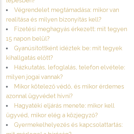
lépésben?
Végrendelet megtámadása: mikor van
realitása és milyen bizonyítás kell?
Fizetési meghagyás érkezett: mit tegyen
15 napon belül?
Gyanúsítottként idéztek be: mit tegyek
kihallgatás előtt?
Házkutatás, lefoglalás, telefon elvétele:
milyen jogai vannak?
Mikor kötelező védő, és mikor érdemes
azonnal ügyvédet hívni?
Hagyatéki eljárás menete: mikor kell
ügyvéd, mikor elég a közjegyző?
Gyermekelhelyezés és kapcsolattartás: