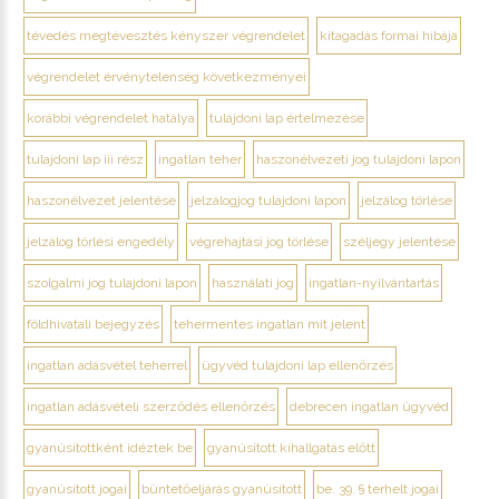
tévedés megtévesztés kényszer végrendelet
kitagadás formai hibája
végrendelet érvénytelenség következményei
korábbi végrendelet hatálya
tulajdoni lap értelmezése
tulajdoni lap iii rész
ingatlan teher
haszonélvezeti jog tulajdoni lapon
haszonélvezet jelentése
jelzálogjog tulajdoni lapon
jelzálog törlése
jelzálog törlési engedély
végrehajtási jog törlése
széljegy jelentése
szolgalmi jog tulajdoni lapon
használati jog
ingatlan-nyilvántartás
földhivatali bejegyzés
tehermentes ingatlan mit jelent
ingatlan adásvétel teherrel
ügyvéd tulajdoni lap ellenőrzés
ingatlan adásvételi szerződés ellenőrzés
debrecen ingatlan ügyvéd
gyanúsítottként idéztek be
gyanúsított kihallgatás előtt
gyanúsított jogai
büntetőeljárás gyanúsított
be. 39. § terhelt jogai