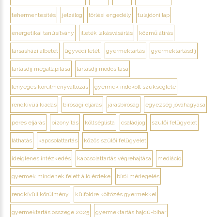
tehermentesítés
jelzálog
törlési engedély
tulajdoni lap
energetikai tanúsítvány
illeték lakásvásárlás
közmű átírás
társasházi albetét
ügyvédi letét
gyermektartás
gyermektartásdíj
tartásdíj megállapítása
tartásdíj módosítása
lényeges körülményváltozás
gyermek indokolt szükséglete
rendkívüli kiadás
bírósági eljárás
járásbíróság
egyezség jóváhagyása
peres eljárás
bizonyítás
költséglista
családjog
szülői felügyelet
láthatás
kapcsolattartás
közös szülői felügyelet
ideiglenes intézkedés
kapcsolattartás végrehajtása
mediáció
gyermek mindenek felett álló érdeke
bírói mérlegelés
rendkívüli körülmény
külföldre költözés gyermekkel
gyermektartás összege 2025
gyermektartás hajdú-bihar