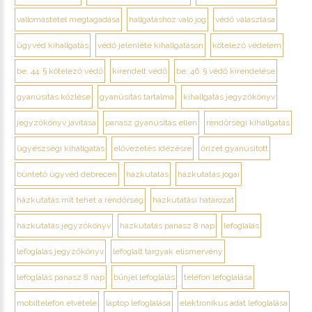
vallomástétel megtagadása
hallgatáshoz való jog
védő választása
ügyvéd kihallgatás
védő jelenléte kihallgatáson
kötelező védelem
be. 44. § kötelező védő
kirendelt védő
be. 46. § védő kirendelése
gyanúsítás közlése
gyanúsítás tartalma
kihallgatás jegyzőkönyv
jegyzőkönyv javítása
panasz gyanúsítás ellen
rendőrségi kihallgatás
ügyészségi kihallgatás
elővezetés idézésre
őrizet gyanúsított
büntető ügyvéd debrecen
házkutatás
házkutatás jogai
házkutatás mit tehet a rendőrség
házkutatási határozat
házkutatás jegyzőkönyv
házkutatás panasz 8 nap
lefoglalás
lefoglalás jegyzőkönyv
lefoglalt tárgyak elismervény
lefoglalás panasz 8 nap
bűnjel lefoglalás
telefon lefoglalása
mobiltelefon elvétele
laptop lefoglalása
elektronikus adat lefoglalása