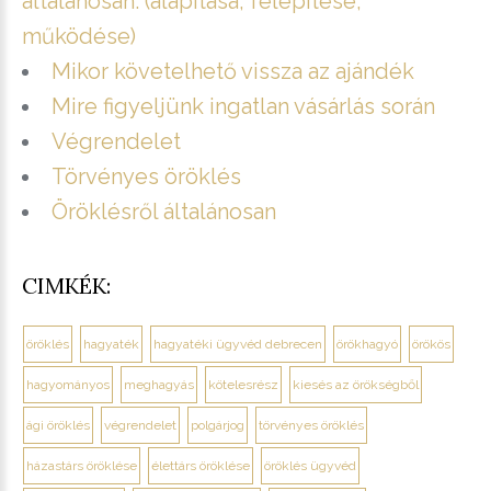
általánosan. (alapítása, felépítése,
működése)
Mikor követelhető vissza az ajándék
Mire figyeljünk ingatlan vásárlás során
Végrendelet
Törvényes öröklés
Öröklésről általánosan
CIMKÉK:
öröklés
hagyaték
hagyatéki ügyvéd debrecen
örökhagyó
örökös
hagyományos
meghagyás
kötelesrész
kiesés az örökségből
ági öröklés
végrendelet
polgárjog
törvényes öröklés
házastárs öröklése
élettárs öröklése
öröklés ügyvéd