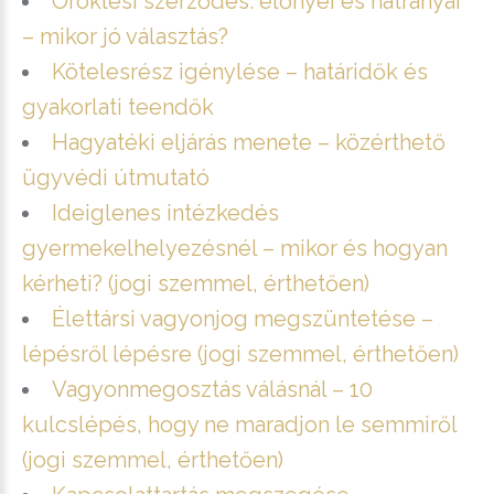
Öröklési szerződés: előnyei és hátrányai
– mikor jó választás?
Kötelesrész igénylése – határidők és
gyakorlati teendők
Hagyatéki eljárás menete – közérthető
ügyvédi útmutató
Ideiglenes intézkedés
gyermekelhelyezésnél – mikor és hogyan
kérheti? (jogi szemmel, érthetően)
Élettársi vagyonjog megszüntetése –
lépésről lépésre (jogi szemmel, érthetően)
Vagyonmegosztás válásnál – 10
kulcslépés, hogy ne maradjon le semmiről
(jogi szemmel, érthetően)