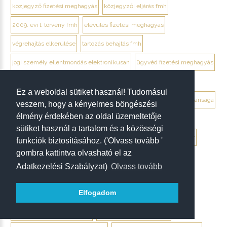
közjegyző fizetési meghagyás
közjegyzői eljárás fmh
2009. évi l. törvény fmh
elévülés fizetési meghagyás
végrehajtás elkerülése
tartozás behajtás fmh
jogi személy ellentmondás elektronikusan
ügyvéd fizetési meghagyás
debrecen ügyvéd fizetési meghagyás
Ez a weboldal sütiket használ! Tudomásul
végrendelet megtámadása mikor érdemes
végrendelet hatálytalansága
veszem, hogy a kényelmes böngészési
élmény érdekében az oldal üzemeltetője
érvénytelenség megállapítása per
hagyatéki per végrendelet
sütiket használ a tartalom és a közösségi
megtámadási nyilatkozat
megtámadás elévülése 5 év
ptk. 7:37
funkciók biztosításához. ('Olvass tovább '
gombra kattintva olvasható el az
beszámíthatóság végrendelet
Adatkezelési Szabályzat)
Olvass tovább
tévedés megtévesztés fenyegetés végrendelet
Elfogadom
tisztességtelen befolyás
gépírásos végrendelet tanúk
keltezés hiánya végrendelet
aláírás hiánya végrendelet