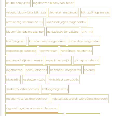
online benyújtás
rágalmazás bizonyítási teher
valóság bizonyítása btk. 229
debrecen magánvád
btk. 226 rágalmazás
ártatlanság vélelme be. 1 §
közérdek jogos magánérdek
bizonyítás rágalmazási per
garázdaság tényállása
btk. 339
köznyugalom
kihívóan közösségellenes
erőszakos magatartás
csoportos garázdaság
fegyveresen
rendőrségi feljelentés
magánvád eljárás menete
e-papír benyújtás
30 napos határidő
rágalmazás
becsületsértés
használati megosztás
árverés
kivásárlás
osztatlan közös
kivásárlási szerződés
szakértői értékbecslés
költségmegosztás
ingatlanvásárlás debrecenben
ingatlan adásvételi szerződés debrecen
ügyvéd ingatlan adásvétel debrecen