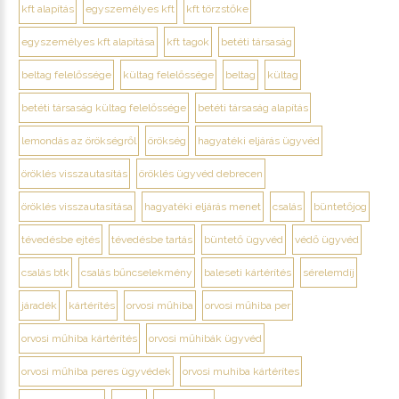
kft alapítás
egyszemélyes kft
kft törzstőke
egyszemélyes kft alapítása
kft tagok
betéti társaság
beltag felelőssége
kültag felelőssége
beltag
kültag
betéti társaság kültag felelőssége
betéti társaság alapítás
lemondás az örökségről
örökség
hagyatéki eljárás ügyvéd
öröklés visszautasítás
öröklés ügyvéd debrecen
öröklés visszautasítása
hagyatéki eljárás menet
csalás
büntetőjog
tévedésbe ejtés
tévedésbe tartás
büntető ügyvéd
védő ügyvéd
csalás btk
csalás bűncselekmény
baleseti kártérítés
sérelemdíj
járadék
kártérítés
orvosi műhiba
orvosi műhiba per
orvosi műhiba kártérítés
orvosi műhibák ügyvéd
orvosi műhiba peres ügyvédek
orvosi muhiba kártérítes