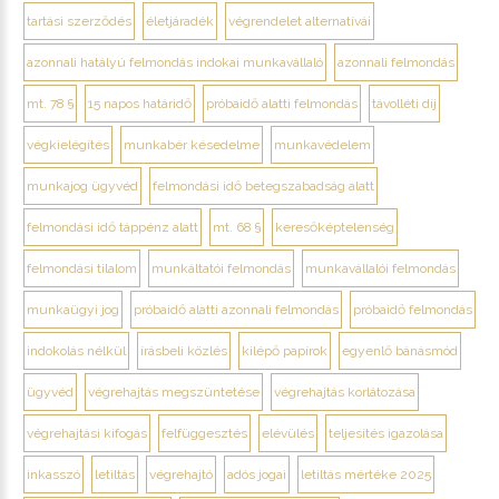
tartási szerződés
életjáradék
végrendelet alternatívái
azonnali hatályú felmondás indokai munkavállaló
azonnali felmondás
mt. 78 §
15 napos határidő
próbaidő alatti felmondás
távolléti díj
végkielégítés
munkabér késedelme
munkavédelem
munkajog ügyvéd
felmondási idő betegszabadság alatt
felmondási idő táppénz alatt
mt. 68 §
keresőképtelenség
felmondási tilalom
munkáltatói felmondás
munkavállalói felmondás
munkaügyi jog
próbaidő alatti azonnali felmondás
próbaidő felmondás
indokolás nélkül
írásbeli közlés
kilépő papírok
egyenlő bánásmód
ügyvéd
végrehajtás megszüntetése
végrehajtás korlátozása
végrehajtási kifogás
felfüggesztés
elévülés
teljesítés igazolása
inkasszó
letiltás
végrehajtó
adós jogai
letiltás mértéke 2025