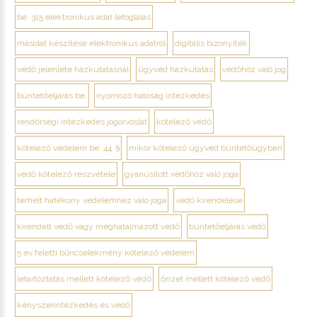
be. 315 elektronikus adat lefoglalás
másolat készítése elektronikus adatról
digitális bizonyíték
védő jelenléte házkutatásnál
ügyvéd házkutatás
védőhöz való jog
büntetőeljárás be.
nyomozó hatóság intézkedés
rendőrségi intézkedés jogorvoslat
kötelező védő
kötelező védelem be. 44. §
mikor kötelező ügyvéd büntetőügyben
védő kötelező részvétele
gyanúsított védőhöz való joga
terhelt hatékony védelemhez való joga
védő kirendelése
kirendelt védő vagy meghatalmazott védő
büntetőeljárás védő
5 év feletti bűncselekmény kötelező védelem
letartóztatás mellett kötelező védő
őrizet mellett kötelező védő
kényszerintézkedés és védő