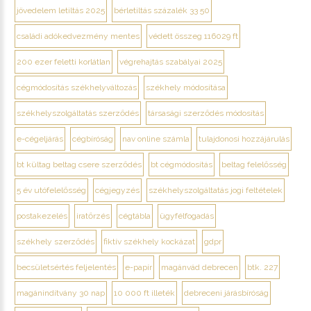
jövedelem letiltás 2025
bérletiltás százalék 33 50
családi adókedvezmény mentes
védett összeg 116029 ft
200 ezer feletti korlátlan
végrehajtás szabályai 2025
cégmódosítás székhelyváltozás
székhely módosítása
székhelyszolgáltatás szerződés
társasági szerződés módosítás
e-cégeljárás
cégbíróság
nav online számla
tulajdonosi hozzájárulás
bt kültag beltag csere szerződés
bt cégmódosítás
beltag felelősség
5 év utófelelősség
cégjegyzés
székhelyszolgáltatás jogi feltételek
postakezelés
iratőrzés
cégtábla
ügyfélfogadás
székhely szerződés
fiktív székhely kockázat
gdpr
becsületsértés feljelentés
e-papír
magánvád debrecen
btk. 227
magánindítvány 30 nap
10 000 ft illeték
debreceni járásbíróság