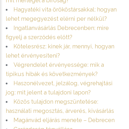
mit mérlegel a bíróság?
Hagyatéki vita örököstársakkal: hogyan
lehet megegyezést elérni per nélkül?
Ingatlanvásárlás Debrecenben: mire
figyelj a szerződés előtt?
Kötelesrész: kinek jár, mennyi, hogyan
lehet érvényesíteni?
Végrendelet érvényessége: mik a
tipikus hibák és következmények?
Haszonélvezet, jelzálog, végrehajtási
jog: mit jelent a tulajdoni lapon?
Közös tulajdon megszüntetése:
használati megosztás, árverés, kivásárlás
Magánvád eljárás menete – Debrecen