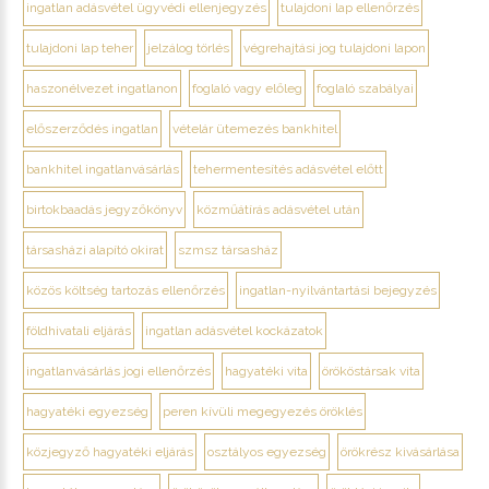
ingatlan adásvétel ügyvédi ellenjegyzés
tulajdoni lap ellenőrzés
tulajdoni lap teher
jelzálog törlés
végrehajtási jog tulajdoni lapon
haszonélvezet ingatlanon
foglaló vagy előleg
foglaló szabályai
előszerződés ingatlan
vételár ütemezés bankhitel
bankhitel ingatlanvásárlás
tehermentesítés adásvétel előtt
birtokbaadás jegyzőkönyv
közműátírás adásvétel után
társasházi alapító okirat
szmsz társasház
közös költség tartozás ellenőrzés
ingatlan-nyilvántartási bejegyzés
földhivatali eljárás
ingatlan adásvétel kockázatok
ingatlanvásárlás jogi ellenőrzés
hagyatéki vita
örököstársak vita
hagyatéki egyezség
peren kívüli megegyezés öröklés
közjegyző hagyatéki eljárás
osztályos egyezség
örökrész kivásárlása