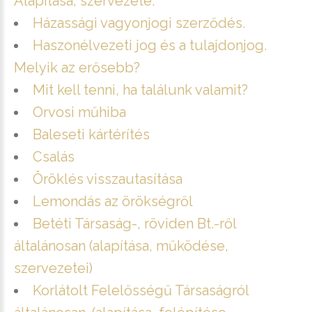
Alapítása, szervezete.
Házassági vagyonjogi szerződés.
Haszonélvezeti jog és a tulajdonjog.
Melyik az erősebb?
Mit kell tenni, ha találunk valamit?
Orvosi műhiba
Baleseti kártérítés
Csalás
Öröklés visszautasítása
Lemondás az örökségről
Betéti Társaság-, röviden Bt.-ről
általánosan (alapítása, működése,
szervezetei)
Korlátolt Felelősségű Társaságról