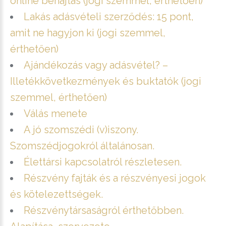
online behajtás (jogi szemmel, érthetően)
Lakás adásvételi szerződés: 15 pont,
amit ne hagyjon ki (jogi szemmel,
érthetően)
Ajándékozás vagy adásvétel? –
Illetékkövetkezmények és buktatók (jogi
szemmel, érthetően)
Válás menete
A jó szomszédi (v)iszony.
Szomszédjogokról általánosan.
Élettársi kapcsolatról részletesen.
Részvény fajták és a részvényesi jogok
és kötelezettségek.
Részvénytársaságról érthetőbben.