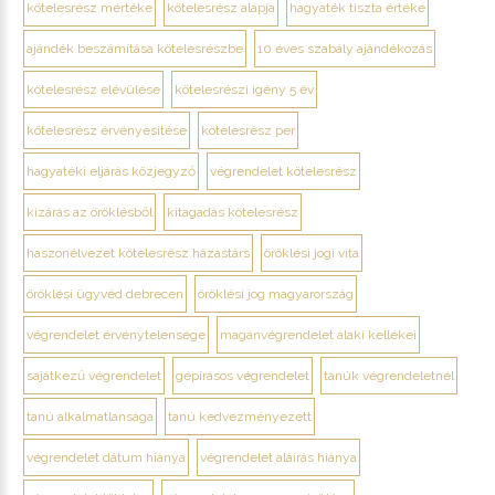
kötelesrész mértéke
kötelesrész alapja
hagyaték tiszta értéke
ajándék beszámítása kötelesrészbe
10 éves szabály ajándékozás
kötelesrész elévülése
kötelesrészi igény 5 év
kötelesrész érvényesítése
kötelesrész per
hagyatéki eljárás közjegyző
végrendelet kötelesrész
kizárás az öröklésből
kitagadás kötelesrész
haszonélvezet kötelesrész házastárs
öröklési jogi vita
öröklési ügyvéd debrecen
öröklési jog magyarország
végrendelet érvénytelensége
magánvégrendelet alaki kellékei
sajátkezű végrendelet
gépírásos végrendelet
tanúk végrendeletnél
tanú alkalmatlansága
tanú kedvezményezett
végrendelet dátum hiánya
végrendelet aláírás hiánya