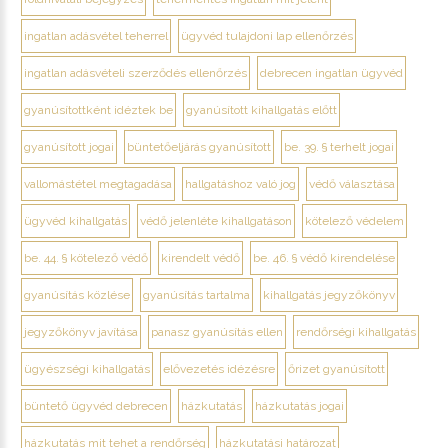
ingatlan adásvétel teherrel
ügyvéd tulajdoni lap ellenőrzés
ingatlan adásvételi szerződés ellenőrzés
debrecen ingatlan ügyvéd
gyanúsítottként idéztek be
gyanúsított kihallgatás előtt
gyanúsított jogai
büntetőeljárás gyanúsított
be. 39. § terhelt jogai
vallomástétel megtagadása
hallgatáshoz való jog
védő választása
ügyvéd kihallgatás
védő jelenléte kihallgatáson
kötelező védelem
be. 44. § kötelező védő
kirendelt védő
be. 46. § védő kirendelése
gyanúsítás közlése
gyanúsítás tartalma
kihallgatás jegyzőkönyv
jegyzőkönyv javítása
panasz gyanúsítás ellen
rendőrségi kihallgatás
ügyészségi kihallgatás
elővezetés idézésre
őrizet gyanúsított
büntető ügyvéd debrecen
házkutatás
házkutatás jogai
házkutatás mit tehet a rendőrség
házkutatási határozat