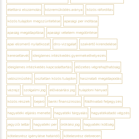
élettársi elszámolás
közreműködés aránya
közös ráfordítás
közös tulajdon megszüntetése
apasági per indítása
apaság megállapítása
apasági vélelem megdöntése
apai elismerő nyilatkozat
dns-vizsgálat
szakértő kirendelése
keresetlevél
ideiglenes intézkedés gyermekelhelyezés
ideiglenes intézkedés kapcsolattartás
előzetes végrehajthatóság
valószínűsítés
osztatlan közös tulajdon
használati megállapodás
vázrajz
szolgalmi jog
elővásárlási jog
tulajdoni hányad
közös részek
bejáró
banki finanszírozás
földhivatali feljegyzés
hagyatéki eljárás menete
hagyatéki tárgyalás
hagyatékátadó végzés
jegyzői leltár
hagyatéki per
öröklési jog
hagyatéki költség
kötelesrész igénylése határidő
kötelesrész debrecen