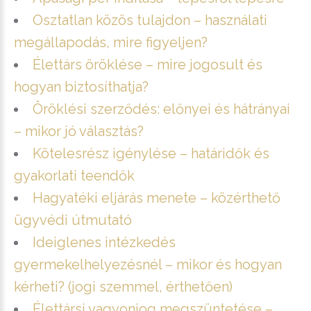
Osztatlan közös tulajdon – használati
megállapodás, mire figyeljen?
Élettárs öröklése – mire jogosult és
hogyan biztosíthatja?
Öröklési szerződés: előnyei és hátrányai
– mikor jó választás?
Kötelesrész igénylése – határidők és
gyakorlati teendők
Hagyatéki eljárás menete – közérthető
ügyvédi útmutató
Ideiglenes intézkedés
gyermekelhelyezésnél – mikor és hogyan
kérheti? (jogi szemmel, érthetően)
Élettársi vagyonjog megszüntetése –