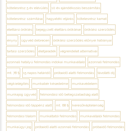
kötelesrész 5 év elévülés
10 év ajándékozás beszámítás
kötelesrész számítása
hagyatéki eljárás
kötelesrész kamat
élettársi öröklés
bejegyzett élettárs öröklése
öröklési szerződés
ényny
ügyvéd debrecen
öröklési szerződés előnyei hátrányai
tartási szerződés
életjáradék
végrendelet alternatívái
azonnali hatályú felmondás indokai munkavállaló
azonnali felmondás
mt. 78 §
15 napos határidő
próbaidő alatti felmondás
távolléti díj
végkielégítés
munkabér késedelme
munkavédelem
munkajog ügyvéd
felmondási idő betegszabadság alatt
felmondási idő táppénz alatt
mt. 68 §
keresőképtelenség
felmondási tilalom
munkáltatói felmondás
munkavállalói felmondás
munkaügyi jog
próbaidő alatti azonnali felmondás
próbaidő felmondás