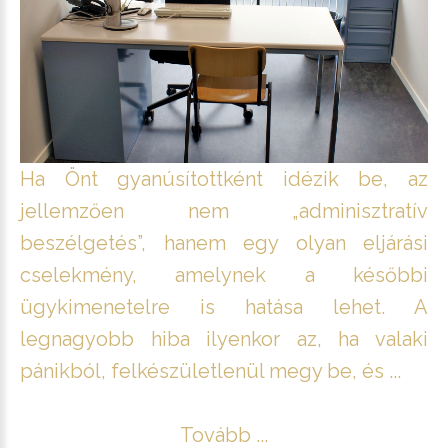
Ha Önt gyanúsítottként idézik be, az
jellemzően nem „adminisztratív
beszélgetés”, hanem egy olyan eljárási
cselekmény, amelynek a későbbi
ügykimenetelre is hatása lehet. A
legnagyobb hiba ilyenkor az, ha valaki
pánikból, felkészületlenül megy be, és ...
Tovább ...