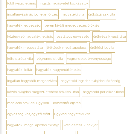
földhivatali eljárás
ingatlan adásvétel kockázatok
ingatlanvásárlás jogi ellenőrzés
hagyatéki vita
örököstársak vita
hagyatéki egyezség
peren kívüli megegyezés öröklés
közjegyző hagyatéki eljárás
osztályos egyezség
örökrész kivásárlása
hagyaték megosztása
örökösök megállapodása
öröklési jogvita
kötelesrész vita
végrendelet vita
végrendelet érvényessége
hagyatéki leltár
hagyatéki vagyonértékelés
ingatlan hagyaték megosztása
hagyatéki ingatlan tulajdonközösség
közös tulajdon megszüntetése öröklés után
hagyatéki per elkerülése
mediáció öröklési ügyben
közvetítői eljárás
egyezség közjegyző előtt
ügyvéd hagyatéki vita
hagyatéki megállapodás mintája
kötelesrész kinek jár