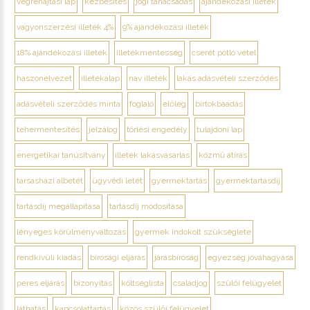
végrehajtási lap
kézbesítés
jogi tanácsadás
ajándékozási illeték
vagyonszerzési illeték 4%
9% ajándékozási illeték
18% ajándékozási illeték
illetékmentesség
cserét pótló vétel
haszonélvezet
illetékalap
nav illeték
lakás adásvételi szerződés
adásvételi szerződés minta
foglaló
előleg
birtokbaadás
tehermentesítés
jelzálog
törlési engedély
tulajdoni lap
energetikai tanúsítvány
illeték lakásvásárlás
közmű átírás
társasházi albetét
ügyvédi letét
gyermektartás
gyermektartásdíj
tartásdíj megállapítása
tartásdíj módosítása
lényeges körülményváltozás
gyermek indokolt szükséglete
rendkívüli kiadás
bírósági eljárás
járásbíróság
egyezség jóváhagyása
peres eljárás
bizonyítás
költséglista
családjog
szülői felügyelet
láthatás
kapcsolattartás
közös szülői felügyelet