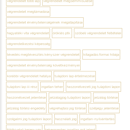
végrendelet több lap
végrendelet megsemmisülése
végrendelet megtámadása
végrendelet érvénytelenségének megállapítása
hagyatéki vita végrendelet
öröklés ptk.
szóbeli végrendelet feltételei
végrendelkezési képesség
tévedés megtévesztés kényszer végrendelet
kitagadás formai hibája
végrendelet érvénytelenség következményei
korábbi végrendelet hatálya
tulajdoni lap értelmezése
tulajdoni lap iii rész
ingatlan teher
haszonélvezeti jog tulajdoni lapon
haszonélvezet jelentése
jelzálogjog tulajdoni lapon
jelzálog törlése
jelzálog törlési engedély
végrehajtási jog törlése
széljegy jelentése
szolgalmi jog tulajdoni lapon
használati jog
ingatlan-nyilvántartás
földhivatali bejegyzés
tehermentes ingatlan mit jelent