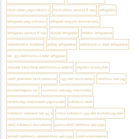
házkutatás jegyzőkönyv
házkutatás panasz 8 nap
lefoglalás
lefoglalás jegyzőkönyv
lefoglalt tárgyak elismervény
lefoglalás panasz 8 nap
bűnjel lefoglalás
telefon lefoglalása
mobiltelefon elvétele
laptop lefoglalása
elektronikus adat lefoglalása
be. 315 elektronikus adat lefoglalás
másolat készítése elektronikus adatról
digitális bizonyíték
védő jelenléte házkutatásnál
ügyvéd házkutatás
védőhöz való jog
büntetőeljárás be.
nyomozó hatóság intézkedés
rendőrségi intézkedés jogorvoslat
kötelező védő
kötelező védelem be. 44. §
mikor kötelező ügyvéd büntetőügyben
védő kötelező részvétele
gyanúsított védőhöz való joga
terhelt hatékony védelemhez való joga
védő kirendelése