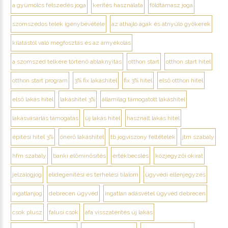
a gyümölcs felszedés joga
kerítés használata
földtámasz joga
szomszédos telek igénybevétele
az áthajló ágak és átnyúló gyökerek
kilátástól való megfosztás és az árnyékolás
a szomszéd telkére történő ablaknyitás
otthon start
otthon start hitel
otthon start program
3% fix lakáshitel
fix 3% hitel
első otthon hitel
első lakás hitel
lakáshitel 3%
államilag támogatott lakáshitel
lakásvásárlás támogatás
új lakás hitel
használt lakás hitel
építési hitel 3%
önerő lakáshitel
tb jogviszony feltételek
jtm szabály
hfm szabály
banki előminősítés
értékbecslés
közjegyzői okirat
jelzálogjog
elidegenítési és terhelési tilalom
ügyvédi ellenjegyzés
ingatlanjog
debrecen ügyvéd
ingatlan adásvétel ügyvéd debrecen
csok plusz
falusi csok
áfa visszatérítés új lakás