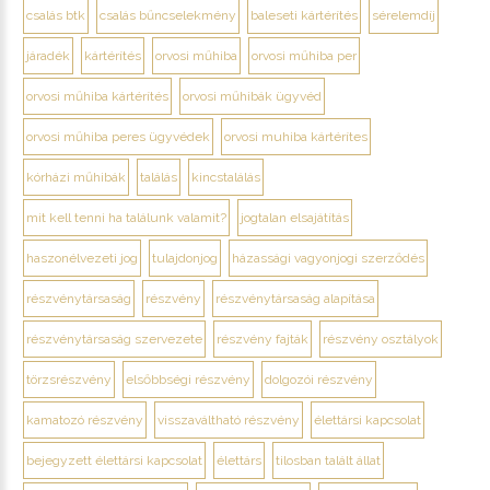
csalás btk
csalás bűncselekmény
baleseti kártérítés
sérelemdíj
járadék
kártérítés
orvosi műhiba
orvosi műhiba per
orvosi műhiba kártérítés
orvosi műhibák ügyvéd
orvosi műhiba peres ügyvédek
orvosi muhiba kártérítes
kórházi műhibák
találás
kincstalálás
mit kell tenni ha találunk valamit?
jogtalan elsajátítás
haszonélvezeti jog
tulajdonjog
házassági vagyonjogi szerződés
részvénytársaság
részvény
részvénytársaság alapítása
részvénytársaság szervezete
részvény fajták
részvény osztályok
törzsrészvény
elsőbbségi részvény
dolgozói részvény
kamatozó részvény
visszaváltható részvény
élettársi kapcsolat
bejegyzett élettársi kapcsolat
élettárs
tilosban talált állat