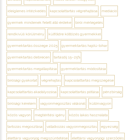
ideiglenes intézkedés
kapcsolattartás végrehajtása
mediáció
gyermek mindenek felett álló érdeke
bírói mérlegelés
rendkívüli körülmény
külföldre költözés gyermekkel
gyermektartás összege 2025
gyermektartás hajdú-bihar
gyermektartás debrecen
tartásdíj 15–25%
gyermektartás megállapítása
gyermektartás módosítása
bírósági gyakorlat
végrehajtás
kapcsolattartás megszegése
kapcsolattartás akadályozása
kapcsolattartás pótlása
pénzbírság
bírósági kérelem
vagyonmegosztás válásnál
különvagyon
közös vagyon
megtérítési igény
közös lakás használata
tartozás megosztása
vállalkozás vagyonmegosztás
egyezség
élettársi vagyonjog megszüntetése
élettársi vagyonjogi szerződés