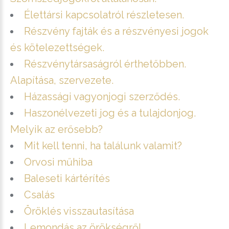
Élettársi kapcsolatról részletesen.
Részvény fajták és a részvényesi jogok
és kötelezettségek.
Részvénytársaságról érthetőbben.
Alapítása, szervezete.
Házassági vagyonjogi szerződés.
Haszonélvezeti jog és a tulajdonjog.
Melyik az erősebb?
Mit kell tenni, ha találunk valamit?
Orvosi műhiba
Baleseti kártérítés
Csalás
Öröklés visszautasítása
Lemondás az örökségről