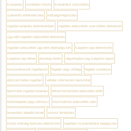
kivásárlás
osztatlan közös
kivásárlási szerződés
szakértői értékbecslés
költségmegosztás
ingatlanvásárlás debrecenben
ingatlan adásvételi szerződés debrecen
ügyvéd ingatlan adásvétel debrecen
ingatlan adásvétel ügyvédi ellenjegyzés
tulajdoni lap ellenőrzés
tulajdoni lap teher
jelzálog törlés
végrehajtási jog tulajdoni lapon
haszonélvezet ingatlanon
foglaló vagy előleg
foglaló szabályai
előszerződés ingatlan
vételár ütemezés bankhitel
bankhitel ingatlanvásárlás
tehermentesítés adásvétel előtt
birtokbaadás jegyzőkönyv
közműátírás adásvétel után
társasházi alapító okirat
szmsz társasház
közös költség tartozás ellenőrzés
ingatlan-nyilvántartási bejegyzés