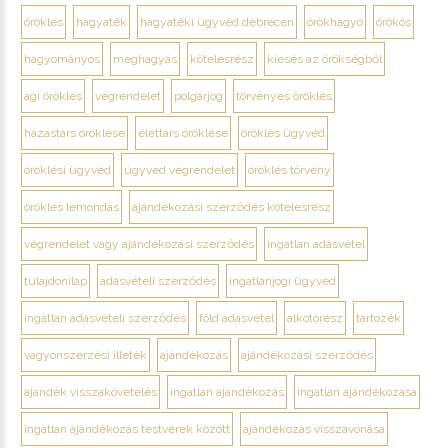
öröklés
hagyaték
hagyatéki ügyvéd debrecen
örökhagyó
örökös
hagyományos
meghagyás
kötelesrész
kiesés az örökségből
ági öröklés
végrendelet
polgárjog
törvényes öröklés
házastárs öröklése
élettárs öröklése
öröklés ügyvéd
öröklési ügyvéd
ügyvéd végrendelet
öröklés törvény
öröklés lemondás
ajándékozási szerződés kötelesrész
végrendelet vagy ajándékozási szerződés
ingatlan adásvétel
tulajdonilap
adásvételi szerződés
ingatlanjogi ügyvéd
ingatlan adásvételi szerződés
föld adásvétel
alkotórész
tartozék
vagyonszerzési illeték
ajándékozás
ajándékozási szerződés
ajándék visszakövetelés
ingatlan ajándékozás
ingatlan ajándékozása
ingatlan ajándékozás testvérek között
ajándékozás visszavonása