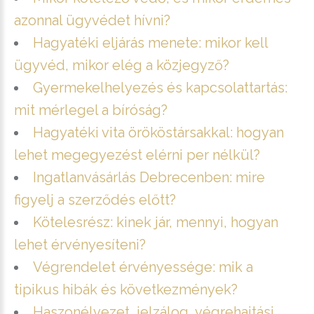
azonnal ügyvédet hívni?
Hagyatéki eljárás menete: mikor kell
ügyvéd, mikor elég a közjegyző?
Gyermekelhelyezés és kapcsolattartás:
mit mérlegel a bíróság?
Hagyatéki vita örököstársakkal: hogyan
lehet megegyezést elérni per nélkül?
Ingatlanvásárlás Debrecenben: mire
figyelj a szerződés előtt?
Kötelesrész: kinek jár, mennyi, hogyan
lehet érvényesíteni?
Végrendelet érvényessége: mik a
tipikus hibák és következmények?
Haszonélvezet, jelzálog, végrehajtási