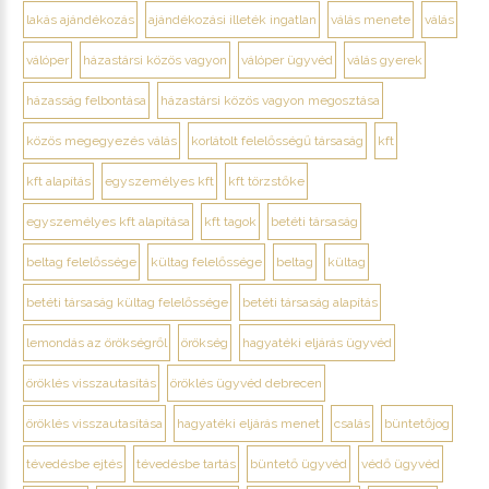
lakás ajándékozás
ajándékozási illeték ingatlan
válás menete
válás
válóper
házastársi közös vagyon
válóper ügyvéd
válás gyerek
házasság felbontása
házastársi közös vagyon megosztása
közös megegyezés válás
korlátolt felelősségű társaság
kft
kft alapítás
egyszemélyes kft
kft törzstőke
egyszemélyes kft alapítása
kft tagok
betéti társaság
beltag felelőssége
kültag felelőssége
beltag
kültag
betéti társaság kültag felelőssége
betéti társaság alapítás
lemondás az örökségről
örökség
hagyatéki eljárás ügyvéd
öröklés visszautasítás
öröklés ügyvéd debrecen
öröklés visszautasítása
hagyatéki eljárás menet
csalás
büntetőjog
tévedésbe ejtés
tévedésbe tartás
büntető ügyvéd
védő ügyvéd