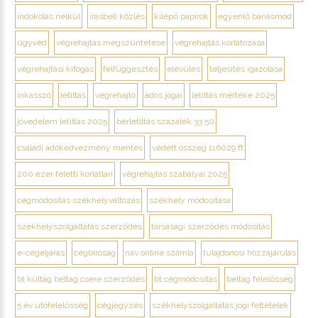
indokolás nélkül
írásbeli közlés
kilépő papírok
egyenlő bánásmód
ügyvéd
végrehajtás megszüntetése
végrehajtás korlátozása
végrehajtási kifogás
felfüggesztés
elévülés
teljesítés igazolása
inkasszó
letiltás
végrehajtó
adós jogai
letiltás mértéke 2025
jövedelem letiltás 2025
bérletiltás százalék 33 50
családi adókedvezmény mentes
védett összeg 116029 ft
200 ezer feletti korlátlan
végrehajtás szabályai 2025
cégmódosítás székhelyváltozás
székhely módosítása
székhelyszolgáltatás szerződés
társasági szerződés módosítás
e-cégeljárás
cégbíróság
nav online számla
tulajdonosi hozzájárulás
bt kültag beltag csere szerződés
bt cégmódosítás
beltag felelősség
5 év utófelelősség
cégjegyzés
székhelyszolgáltatás jogi feltételek