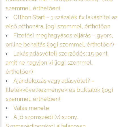
szemmel, érthetően)
Otthon Start – 3 százalék fix lakáshitel az
első otthonára, jogi szemmel, érthetően
Fizetési meghagyásos eljárás – gyors,
online behajtás (jogi szemmel, érthetően)
Lakás adásvételi szerződés: 15 pont,
amit ne hagyjon ki (jogi szemmel,
érthetően)
Ajándékozás vagy adásvétel? –
Illetékkövetkezmények és buktatók (jogi
szemmel, érthetően)
Válás menete
A jó szomszédi (v)iszony.
Szomszédjogokról általánosan.