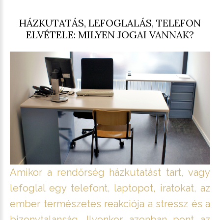
HÁZKUTATÁS, LEFOGLALÁS, TELEFON
ELVÉTELE: MILYEN JOGAI VANNAK?
Amikor a rendőrség házkutatást tart, vagy
lefoglal egy telefont, laptopot, iratokat, az
ember természetes reakciója a stressz és a
bizonytalanság. Ilyenkor azonban pont az