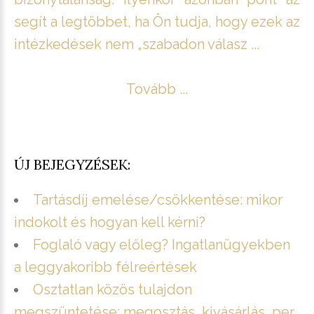
segít a legtöbbet, ha Ön tudja, hogy ezek az
intézkedések nem „szabadon válasz ...
Tovább ...
ÚJ BEJEGYZÉSEK:
Tartásdíj emelése/csökkentése: mikor
indokolt és hogyan kell kérni?
Foglaló vagy előleg? Ingatlanügyekben
a leggyakoribb félreértések
Osztatlan közös tulajdon
megszüntetése: megosztás, kivásárlás, per