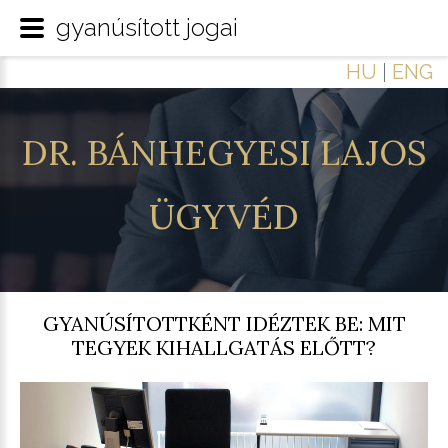
gyanúsított jogai
HU
|
ENG
DR.
BÁNHEGYESI
LAJOS
ÜGYVÉD
GYANÚSÍTOTTKÉNT IDÉZTEK BE: MIT
TEGYEK KIHALLGATÁS ELŐTT?