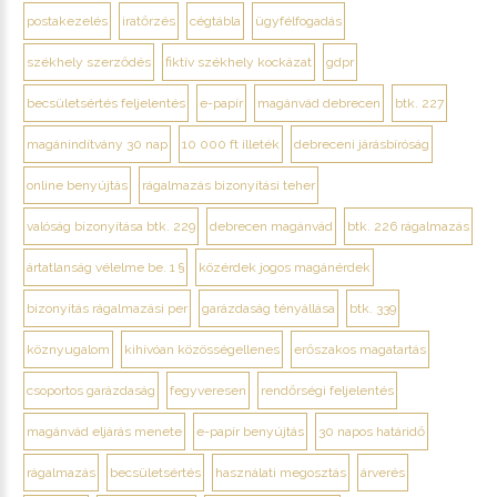
postakezelés
iratőrzés
cégtábla
ügyfélfogadás
székhely szerződés
fiktív székhely kockázat
gdpr
becsületsértés feljelentés
e-papír
magánvád debrecen
btk. 227
magánindítvány 30 nap
10 000 ft illeték
debreceni járásbíróság
online benyújtás
rágalmazás bizonyítási teher
valóság bizonyítása btk. 229
debrecen magánvád
btk. 226 rágalmazás
ártatlanság vélelme be. 1 §
közérdek jogos magánérdek
bizonyítás rágalmazási per
garázdaság tényállása
btk. 339
köznyugalom
kihívóan közösségellenes
erőszakos magatartás
csoportos garázdaság
fegyveresen
rendőrségi feljelentés
magánvád eljárás menete
e-papír benyújtás
30 napos határidő
rágalmazás
becsületsértés
használati megosztás
árverés