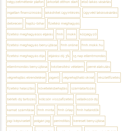
négyzetméterár plafon
árkorlát otthon start
első lakás vásárlás
ingatlan finanszírozás
lakáshitel ügyintézés
ügyvéd lakásvásárlás
debrecen
hajdú-bihar
fizetési meghagyás
fizetési meghagyásos eljárás
fmh
mokk
közjegyző
fizetési meghagyás benyújtása
fmh online
fmh.mokk.hu
fizetési meghagyás díja
eljárási díj 3%
15 nap ellentmondás
ellentmondás benyújtása
kézbesítési vélelem
perré alakulás
végrehajtás elrendelése
jogerő
végrehajtható okirat
részletfizetés
fizetési halasztás
követelésbehajtás
számlatartozás
bérleti díj tartozás
kölcsön visszafizetés
vállalkozói díj
kamat számítása
fmh minta
fmh űrlap
fmh határidők
jogi képviselet
polgári jog
perindítás
kereset benyújtása