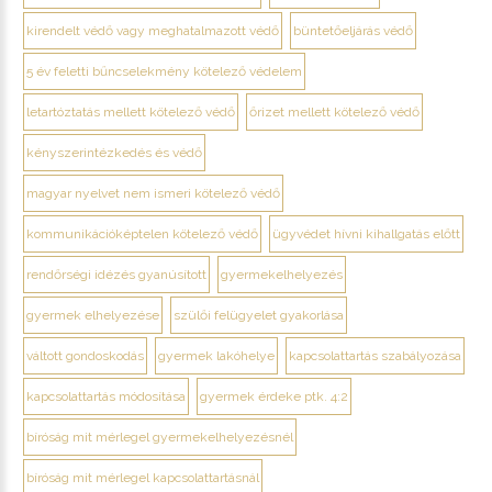
kirendelt védő vagy meghatalmazott védő
büntetőeljárás védő
5 év feletti bűncselekmény kötelező védelem
letartóztatás mellett kötelező védő
őrizet mellett kötelező védő
kényszerintézkedés és védő
magyar nyelvet nem ismeri kötelező védő
kommunikációképtelen kötelező védő
ügyvédet hívni kihallgatás előtt
rendőrségi idézés gyanúsított
gyermekelhelyezés
gyermek elhelyezése
szülői felügyelet gyakorlása
váltott gondoskodás
gyermek lakóhelye
kapcsolattartás szabályozása
kapcsolattartás módosítása
gyermek érdeke ptk. 4:2
bíróság mit mérlegel gyermekelhelyezésnél
bíróság mit mérlegel kapcsolattartásnál