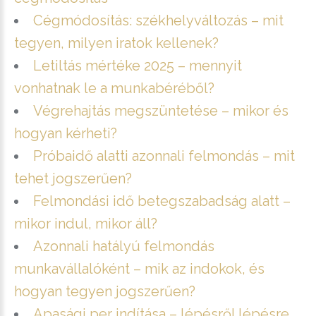
Cégmódosítás: székhelyváltozás – mit
tegyen, milyen iratok kellenek?
Letiltás mértéke 2025 – mennyit
vonhatnak le a munkabéréből?
Végrehajtás megszüntetése – mikor és
hogyan kérheti?
Próbaidő alatti azonnali felmondás – mit
tehet jogszerűen?
Felmondási idő betegszabadság alatt –
mikor indul, mikor áll?
Azonnali hatályú felmondás
munkavállalóként – mik az indokok, és
hogyan tegyen jogszerűen?
Apasági per indítása – lépésről lépésre