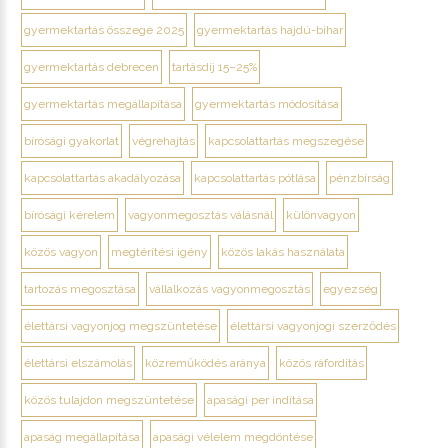
gyermektartás összege 2025
gyermektartás hajdú-bihar
gyermektartás debrecen
tartásdíj 15–25%
gyermektartás megállapítása
gyermektartás módosítása
bírósági gyakorlat
végrehajtás
kapcsolattartás megszegése
kapcsolattartás akadályozása
kapcsolattartás pótlása
pénzbírság
bírósági kérelem
vagyonmegosztás válásnál
különvagyon
közös vagyon
megtérítési igény
közös lakás használata
tartozás megosztása
vállalkozás vagyonmegosztás
egyezség
élettársi vagyonjog megszüntetése
élettársi vagyonjogi szerződés
élettársi elszámolás
közreműködés aránya
közös ráfordítás
közös tulajdon megszüntetése
apasági per indítása
apaság megállapítása
apasági vélelem megdöntése