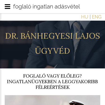
foglaló ingatlan adásvétel
HU
|
ENG
DR.
BÁNHEGYESI
LAJOS
ÜGYVÉD
FOGLALÓ VAGY ELŐLEG?
INGATLANÜGYEKBEN A LEGGYAKORIBB
FÉLREÉRTÉSEK