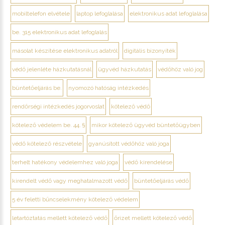
mobiltelefon elvétele
laptop lefoglalása
elektronikus adat lefoglalása
be. 315 elektronikus adat lefoglalás
másolat készítése elektronikus adatról
digitális bizonyíték
védő jelenléte házkutatásnál
ügyvéd házkutatás
védőhöz való jog
büntetőeljárás be.
nyomozó hatóság intézkedés
rendőrségi intézkedés jogorvoslat
kötelező védő
kötelező védelem be. 44. §
mikor kötelező ügyvéd büntetőügyben
védő kötelező részvétele
gyanúsított védőhöz való joga
terhelt hatékony védelemhez való joga
védő kirendelése
kirendelt védő vagy meghatalmazott védő
büntetőeljárás védő
5 év feletti bűncselekmény kötelező védelem
letartóztatás mellett kötelező védő
őrizet mellett kötelező védő