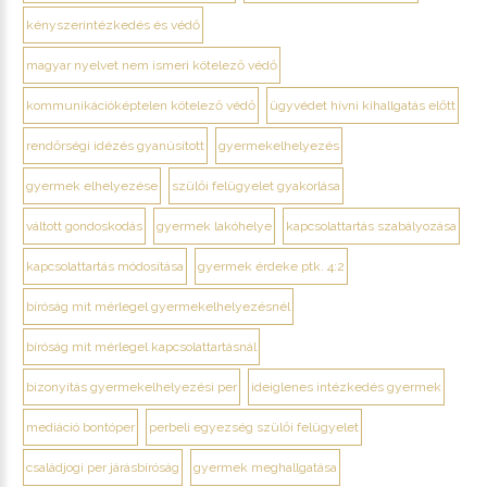
kényszerintézkedés és védő
magyar nyelvet nem ismeri kötelező védő
kommunikációképtelen kötelező védő
ügyvédet hívni kihallgatás előtt
rendőrségi idézés gyanúsított
gyermekelhelyezés
gyermek elhelyezése
szülői felügyelet gyakorlása
váltott gondoskodás
gyermek lakóhelye
kapcsolattartás szabályozása
kapcsolattartás módosítása
gyermek érdeke ptk. 4:2
bíróság mit mérlegel gyermekelhelyezésnél
bíróság mit mérlegel kapcsolattartásnál
bizonyítás gyermekelhelyezési per
ideiglenes intézkedés gyermek
mediáció bontóper
perbeli egyezség szülői felügyelet
családjogi per járásbíróság
gyermek meghallgatása