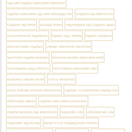
ügyvéd ingatlan adásvétel debrecen
ingatlan adásvétel ügyvédi ellenjegyzés
tulajdoni lap ellenőrzés
tulajdoni lap teher
jelzálog törlés
végrehajtási jog tulajdoni lapon
haszonélvezet ingatlanon
foglaló vagy előleg
foglaló szabályai
előszerződés ingatlan
vételár ütemezés bankhitel
bankhitel ingatlanvásárlás
tehermentesítés adásvétel előtt
birtokbaadás jegyzőkönyv
közműátírás adásvétel után
társasházi alapító okirat
szmsz társasház
közös költség tartozás ellenőrzés
ingatlan-nyilvántartási bejegyzés
földhivatali eljárás
ingatlan adásvétel kockázatok
ingatlanvásárlás jogi ellenőrzés
hagyatéki vita
örököstársak vita
hagyatéki egyezség
peren kívüli megegyezés öröklés