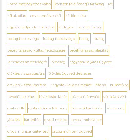
közös megegyezés válás
korlátolt felelősségű társaság
kft
kft alapítás
egyszemélyes kft
kft törzstőke
egyszemélyes kft alapítása
kft tagok
betéti társaság
beltag felelőssége
kültag felelőssége
beltag
kültag
betéti társaság kültag felelőssége
betéti társaság alapítás
lemondás az örökségről
örökség
hagyatéki eljárás ügyvéd
öröklés visszautasítás
öröklés ügyvéd debrecen
öröklés visszautasítása
hagyatéki eljárás menet
csalás
büntetőjog
tévedésbe ejtés
tévedésbe tartás
büntető ügyvéd
védő ügyvéd
csalás btk
csalás bűncselekmény
baleseti kártérítés
sérelemdíj
járadék
kártérítés
orvosi műhiba
orvosi műhiba per
orvosi műhiba kártérítés
orvosi műhibák ügyvéd