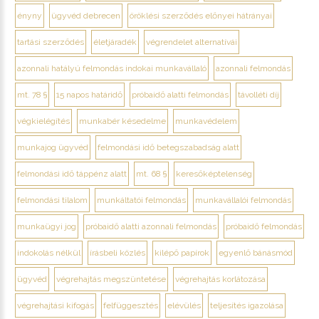
ényny
ügyvéd debrecen
öröklési szerződés előnyei hátrányai
tartási szerződés
életjáradék
végrendelet alternatívái
azonnali hatályú felmondás indokai munkavállaló
azonnali felmondás
mt. 78 §
15 napos határidő
próbaidő alatti felmondás
távolléti díj
végkielégítés
munkabér késedelme
munkavédelem
munkajog ügyvéd
felmondási idő betegszabadság alatt
felmondási idő táppénz alatt
mt. 68 §
keresőképtelenség
felmondási tilalom
munkáltatói felmondás
munkavállalói felmondás
munkaügyi jog
próbaidő alatti azonnali felmondás
próbaidő felmondás
indokolás nélkül
írásbeli közlés
kilépő papírok
egyenlő bánásmód
ügyvéd
végrehajtás megszüntetése
végrehajtás korlátozása
végrehajtási kifogás
felfüggesztés
elévülés
teljesítés igazolása