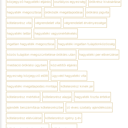
közjegyző hagyatéki eljárás
osztályos egyezség
örökrész kivásárlása
hagyaték megosztása
örökösök megállapodása
öröklési jogvita
kötelesrész vita
végrendelet vita
végrendelet érvényessége
hagyatéki leltár
hagyatéki vagyonértékelés
ingatlan hagyaték megosztása
hagyatéki ingatlan tulajdonközösség
közös tulajdon megszüntetése öröklés után
hagyatéki per elkerülése
mediáció öröklési ügyben
közvetítői eljárás
egyezség közjegyző előtt
ügyvéd hagyatéki vita
hagyatéki megállapodás mintája
kötelesrész kinek jár
kötelesrész mértéke
kötelesrész alapja
hagyaték tiszta értéke
ajándék beszámítása kötelesrészbe
10 éves szabály ajándékozás
kötelesrész elévülése
kötelesrészi igény 5 év