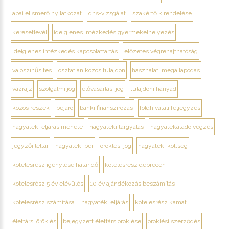
apai elismerő nyilatkozat
dns-vizsgálat
szakértő kirendelése
keresetlevél
ideiglenes intézkedés gyermekelhelyezés
ideiglenes intézkedés kapcsolattartás
előzetes végrehajthatóság
valószínűsítés
osztatlan közös tulajdon
használati megállapodás
vázrajz
szolgalmi jog
elővásárlási jog
tulajdoni hányad
közös részek
bejáró
banki finanszírozás
földhivatali feljegyzés
hagyatéki eljárás menete
hagyatéki tárgyalás
hagyatékátadó végzés
jegyzői leltár
hagyatéki per
öröklési jog
hagyatéki költség
kötelesrész igénylése határidő
kötelesrész debrecen
kötelesrész 5 év elévülés
10 év ajándékozás beszámítás
kötelesrész számítása
hagyatéki eljárás
kötelesrész kamat
élettársi öröklés
bejegyzett élettárs öröklése
öröklési szerződés