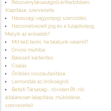
Részvénytársaságról érthetőbben.
Alapítása, szervezete.
Házassági vagyonjogi szerződés.
Haszonélvezeti jog és a tulajdonjog.
Melyik az erősebb?
Mit kell tenni, ha találunk valamit?
Orvosi műhiba
Baleseti kártérítés
Csalás
Öröklés visszautasítása
Lemondás az örökségről
Betéti Társaság-, röviden Bt.-ről
általánosan (alapítása, működése,
szervezetei)