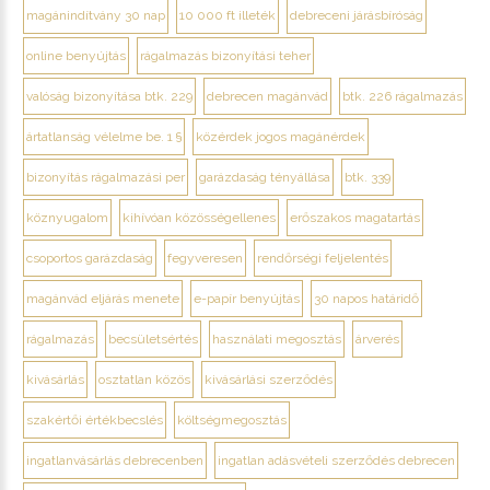
magánindítvány 30 nap
10 000 ft illeték
debreceni járásbíróság
online benyújtás
rágalmazás bizonyítási teher
valóság bizonyítása btk. 229
debrecen magánvád
btk. 226 rágalmazás
ártatlanság vélelme be. 1 §
közérdek jogos magánérdek
bizonyítás rágalmazási per
garázdaság tényállása
btk. 339
köznyugalom
kihívóan közösségellenes
erőszakos magatartás
csoportos garázdaság
fegyveresen
rendőrségi feljelentés
magánvád eljárás menete
e-papír benyújtás
30 napos határidő
rágalmazás
becsületsértés
használati megosztás
árverés
kivásárlás
osztatlan közös
kivásárlási szerződés
szakértői értékbecslés
költségmegosztás
ingatlanvásárlás debrecenben
ingatlan adásvételi szerződés debrecen