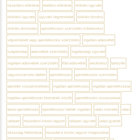
házastárs öröklése
élettárs öröklése
öröklés ügyvéd
öröklési ügyvéd
ügyvéd végrendelet
öröklés törvény
öröklés lemondás
ajándékozási szerződés kötelesrész
végrendelet vagy ajándékozási szerződés
ingatlan adásvétel
tulajdonilap
adásvételi szerződés
ingatlanjogi ügyvéd
ingatlan adásvételi szerződés
föld adásvétel
alkotórész
tartozék
vagyonszerzési illeték
ajándékozás
ajándékozási szerződés
ajándék visszakövetelés
ingatlan ajándékozás
ingatlan ajándékozása
ingatlan ajándékozás testvérek között
ajándékozás visszavonása
lakás ajándékozás
ajándékozási illeték ingatlan
válás menete
válás
válóper
házastársi közös vagyon
válóper ügyvéd
válás gyerek
házasság felbontása
házastársi közös vagyon megosztása