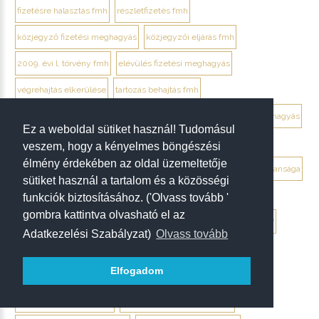
fizetésre halasztás fmh
részletfizetés fmh
közjegyző fizetési meghagyás
közjegyzői eljárás fmh
2009. évi l. törvény fmh
elévülés fizetési meghagyás
végrehajtás elkerülése
tartozás behajtás fmh
jogi személy ellentmondás elektronikusan
ügyvéd fizetési meghagyás
Ez a weboldal sütiket használ! Tudomásul
debrecen ügyvéd fizetési meghagyás
veszem, hogy a kényelmes böngészési
élmény érdekében az oldal üzemeltetője
végrendelet megtámadása mikor érdemes
végrendelet hatálytalansága
sütiket használ a tartalom és a közösségi
érvénytelenség megállapítása per
hagyatéki per végrendelet
funkciók biztosításához. ('Olvass tovább '
gombra kattintva olvasható el az
megtámadási nyilatkozat
megtámadás elévülése 5 év
ptk. 7:37
Adatkezelési Szabályzat)
Olvass tovább
beszámíthatóság végrendelet
Elfogadom
tévedés megtévesztés fenyegetés végrendelet
tisztességtelen befolyás
gépírásos végrendelet tanúk