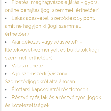
Fizetési meghagyásos eljárás – gyors,
online behajtás (jogi szemmel, érthetően)
Lakás adásvételi szerződés: 15 pont,
amit ne hagyjon ki (jogi szemmel,
érthetően)
Ajándékozás vagy adásvétel? –
Illetékkövetkezmények és buktatók (jogi
szemmel, érthetően)
Válás menete
A jó szomszédi (v)iszony.
Szomszédjogokról általánosan.
Élettársi kapcsolatról részletesen.
Részvény fajták és a részvényesi jogok
és kötelezettségek.