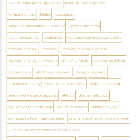
orvosi műhiba peres ügyvédek
orvosi muhiba kártérítes
kórházi műhibák
találás
kincstalálás
mit kell tenni ha találunk valamit?
jogtalan elsajátítás
haszonélvezeti jog
tulajdonjog
házassági vagyonjogi szerződés
részvénytársaság
részvény
részvénytársaság alapítása
részvénytársaság szervezete
részvény fajták
részvény osztályok
törzsrészvény
elsőbbségi részvény
dolgozói részvény
kamatozó részvény
visszaváltható részvény
élettársi kapcsolat
bejegyzett élettársi kapcsolat
élettárs
tilosban talált állat
a gyümölcs felszedés joga
kerítés használata
földtámasz joga
szomszédos telek igénybevétele
az áthajló ágak és átnyúló gyökerek
kilátástól való megfosztás és az árnyékolás