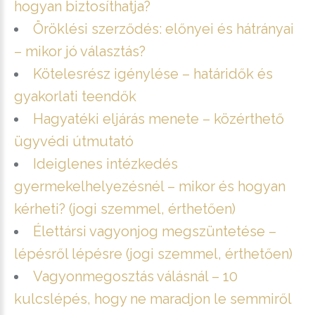
hogyan biztosíthatja?
Öröklési szerződés: előnyei és hátrányai
– mikor jó választás?
Kötelesrész igénylése – határidők és
gyakorlati teendők
Hagyatéki eljárás menete – közérthető
ügyvédi útmutató
Ideiglenes intézkedés
gyermekelhelyezésnél – mikor és hogyan
kérheti? (jogi szemmel, érthetően)
Élettársi vagyonjog megszüntetése –
lépésről lépésre (jogi szemmel, érthetően)
Vagyonmegosztás válásnál – 10
kulcslépés, hogy ne maradjon le semmiről