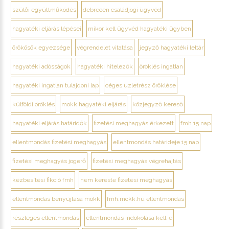
szülői együttműködés
debrecen családjogi ügyvéd
hagyatéki eljárás lépései
mikor kell ügyvéd hagyatéki ügyben
örökösök egyezsége
végrendelet vitatása
jegyző hagyatéki leltár
hagyatéki adósságok
hagyatéki hitelezők
öröklés ingatlan
hagyatéki ingatlan tulajdoni lap
céges üzletrész öröklése
külföldi öröklés
mokk hagyatéki eljárás
közjegyző kereső
hagyatéki eljárás határidők
fizetési meghagyás érkezett
fmh 15 nap
ellentmondás fizetési meghagyás
ellentmondás határideje 15 nap
fizetési meghagyás jogerő
fizetési meghagyás végrehajtás
kézbesítési fikció fmh
nem kereste fizetési meghagyás
ellentmondás benyújtása mokk
fmh.mokk.hu ellentmondás
részleges ellentmondás
ellentmondás indokolása kell-e