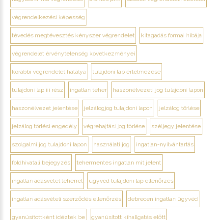
végrendelkezési képesség
tévedés megtévesztés kényszer végrendelet
kitagadás formai hibája
végrendelet érvénytelenség következményei
korábbi végrendelet hatálya
tulajdoni lap értelmezése
tulajdoni lap iii rész
ingatlan teher
haszonélvezeti jog tulajdoni lapon
haszonélvezet jelentése
jelzálogjog tulajdoni lapon
jelzálog törlése
jelzálog törlési engedély
végrehajtási jog törlése
széljegy jelentése
szolgalmi jog tulajdoni lapon
használati jog
ingatlan-nyilvántartás
földhivatali bejegyzés
tehermentes ingatlan mit jelent
ingatlan adásvétel teherrel
ügyvéd tulajdoni lap ellenőrzés
ingatlan adásvételi szerződés ellenőrzés
debrecen ingatlan ügyvéd
gyanúsítottként idéztek be
gyanúsított kihallgatás előtt