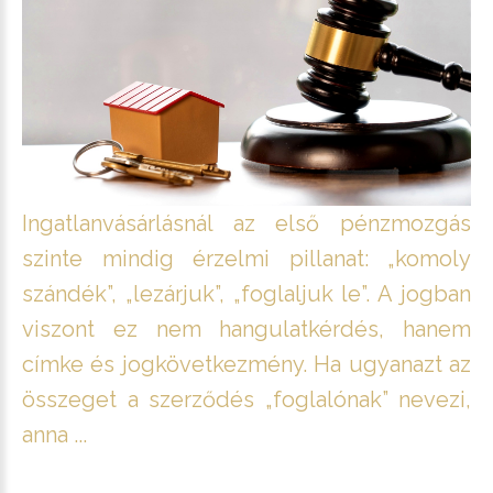
Ingatlanvásárlásnál az első pénzmozgás
szinte mindig érzelmi pillanat: „komoly
szándék”, „lezárjuk”, „foglaljuk le”. A jogban
viszont ez nem hangulatkérdés, hanem
címke és jogkövetkezmény. Ha ugyanazt az
összeget a szerződés „foglalónak” nevezi,
anna ...