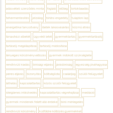
adásvételi szerződés minta
foglaló
előleg
birtokbaadás
tehermentesítés
jelzálog
törlési engedély
tulajdoni lap
energetikai tanúsítvány
illeték lakásvásárlás
közmű átírás
társasházi albetét
ügyvédi letét
gyermektartás
gyermektartásdíj
tartásdíj megállapítása
tartásdíj módosítása
lényeges körülményváltozás
gyermek indokolt szükséglete
rendkívüli kiadás
bírósági eljárás
járásbíróság
egyezség jóváhagyása
peres eljárás
bizonyítás
költséglista
családjog
szülői felügyelet
láthatás
kapcsolattartás
közös szülői felügyelet
ideiglenes intézkedés
kapcsolattartás végrehajtása
mediáció
gyermek mindenek felett álló érdeke
bírói mérlegelés
rendkívüli körülmény
külföldre költözés gyermekkel