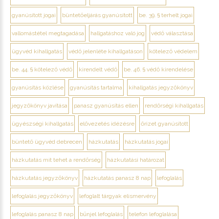
gyanúsított jogai
büntetőeljárás gyanúsított
be. 39. § terhelt jogai
vallomástétel megtagadása
hallgatáshoz való jog
védő választása
ügyvéd kihallgatás
védő jelenléte kihallgatáson
kötelező védelem
be. 44. § kötelező védő
kirendelt védő
be. 46. § védő kirendelése
gyanúsítás közlése
gyanúsítás tartalma
kihallgatás jegyzőkönyv
jegyzőkönyv javítása
panasz gyanúsítás ellen
rendőrségi kihallgatás
ügyészségi kihallgatás
elővezetés idézésre
őrizet gyanúsított
büntető ügyvéd debrecen
házkutatás
házkutatás jogai
házkutatás mit tehet a rendőrség
házkutatási határozat
házkutatás jegyzőkönyv
házkutatás panasz 8 nap
lefoglalás
lefoglalás jegyzőkönyv
lefoglalt tárgyak elismervény
lefoglalás panasz 8 nap
bűnjel lefoglalás
telefon lefoglalása