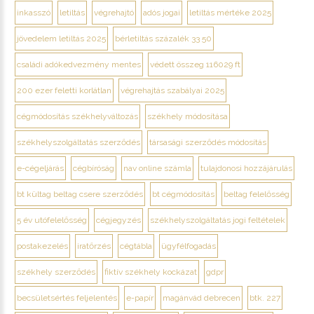
inkasszó
letiltás
végrehajtó
adós jogai
letiltás mértéke 2025
jövedelem letiltás 2025
bérletiltás százalék 33 50
családi adókedvezmény mentes
védett összeg 116029 ft
200 ezer feletti korlátlan
végrehajtás szabályai 2025
cégmódosítás székhelyváltozás
székhely módosítása
székhelyszolgáltatás szerződés
társasági szerződés módosítás
e-cégeljárás
cégbíróság
nav online számla
tulajdonosi hozzájárulás
bt kültag beltag csere szerződés
bt cégmódosítás
beltag felelősség
5 év utófelelősség
cégjegyzés
székhelyszolgáltatás jogi feltételek
postakezelés
iratőrzés
cégtábla
ügyfélfogadás
székhely szerződés
fiktív székhely kockázat
gdpr
becsületsértés feljelentés
e-papír
magánvád debrecen
btk. 227