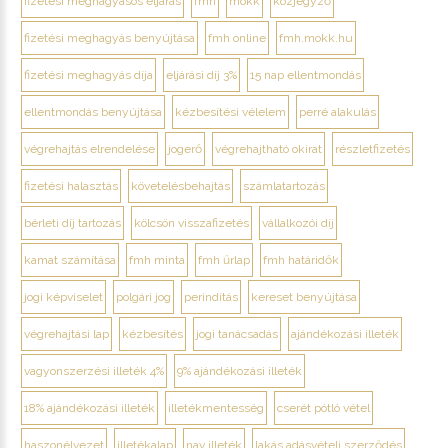
fizetési meghagyásos eljárás
fmh
mokk
közjegyző
fizetési meghagyás benyújtása
fmh online
fmh.mokk.hu
fizetési meghagyás díja
eljárási díj 3%
15 nap ellentmondás
ellentmondás benyújtása
kézbesítési vélelem
perré alakulás
végrehajtás elrendelése
jogerő
végrehajtható okirat
részletfizetés
fizetési halasztás
követelésbehajtás
számlatartozás
bérleti díj tartozás
kölcsön visszafizetés
vállalkozói díj
kamat számítása
fmh minta
fmh űrlap
fmh határidők
jogi képviselet
polgári jog
perindítás
kereset benyújtása
végrehajtási lap
kézbesítés
jogi tanácsadás
ajándékozási illeték
vagyonszerzési illeték 4%
9% ajándékozási illeték
18% ajándékozási illeték
illetékmentesség
cserét pótló vétel
haszonélvezet
illetékalap
nav illeték
lakás adásvételi szerződés