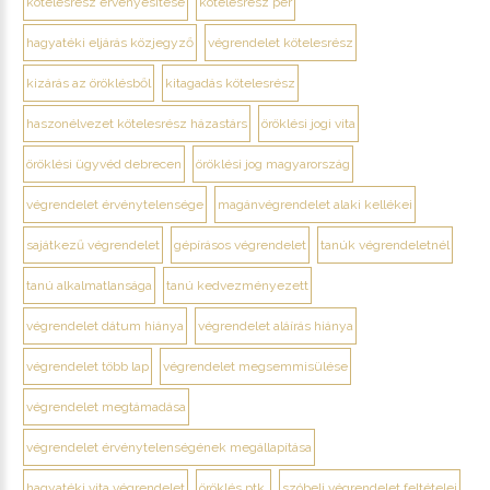
kötelesrész érvényesítése
kötelesrész per
hagyatéki eljárás közjegyző
végrendelet kötelesrész
kizárás az öröklésből
kitagadás kötelesrész
haszonélvezet kötelesrész házastárs
öröklési jogi vita
öröklési ügyvéd debrecen
öröklési jog magyarország
végrendelet érvénytelensége
magánvégrendelet alaki kellékei
sajátkezű végrendelet
gépírásos végrendelet
tanúk végrendeletnél
tanú alkalmatlansága
tanú kedvezményezett
végrendelet dátum hiánya
végrendelet aláírás hiánya
végrendelet több lap
végrendelet megsemmisülése
végrendelet megtámadása
végrendelet érvénytelenségének megállapítása
hagyatéki vita végrendelet
öröklés ptk.
szóbeli végrendelet feltételei