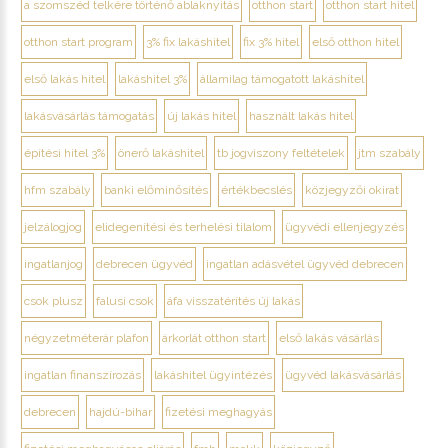
a szomszéd telkére történő ablaknyitás
otthon start
otthon start hitel
otthon start program
3% fix lakáshitel
fix 3% hitel
első otthon hitel
első lakás hitel
lakáshitel 3%
államilag támogatott lakáshitel
lakásvásárlás támogatás
új lakás hitel
használt lakás hitel
építési hitel 3%
önerő lakáshitel
tb jogviszony feltételek
jtm szabály
hfm szabály
banki előminősítés
értékbecslés
közjegyzői okirat
jelzálogjog
elidegenítési és terhelési tilalom
ügyvédi ellenjegyzés
ingatlanjog
debrecen ügyvéd
ingatlan adásvétel ügyvéd debrecen
csok plusz
falusi csok
áfa visszatérítés új lakás
négyzetméterár plafon
árkorlát otthon start
első lakás vásárlás
ingatlan finanszírozás
lakáshitel ügyintézés
ügyvéd lakásvásárlás
debrecen
hajdú-bihar
fizetési meghagyás