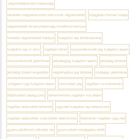
végrendelkezési képesség
tévedés megtévesztés kényszer végrendelet
kitagadás formai hibája
végrendelet érvénytelenség következményei
korábbi végrendelet hatálya
tulajdoni lap értelmezése
tulajdoni lap iii rész
ingatlan teher
haszonélvezeti jog tulajdoni lapon
haszonélvezet jelentése
jelzálogjog tulajdoni lapon
jelzálog törlése
jelzálog törlési engedély
végrehajtási jog törlése
széljegy jelentése
szolgalmi jog tulajdoni lapon
használati jog
ingatlan-nyilvántartás
földhivatali bejegyzés
tehermentes ingatlan mit jelent
ingatlan adásvétel teherrel
ügyvéd tulajdoni lap ellenőrzés
ingatlan adásvételi szerződés ellenőrzés
debrecen ingatlan ügyvéd
gyanúsítottként idéztek be
gyanúsított kihallgatás előtt