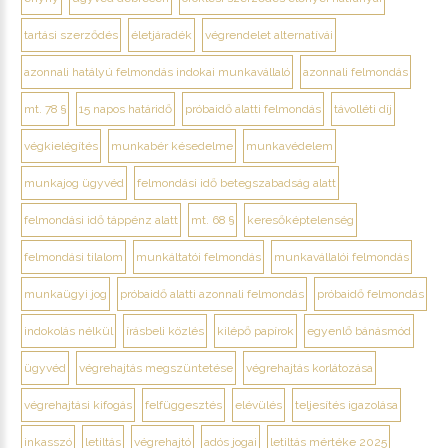
tartási szerződés
életjáradék
végrendelet alternatívái
azonnali hatályú felmondás indokai munkavállaló
azonnali felmondás
mt. 78 §
15 napos határidő
próbaidő alatti felmondás
távolléti díj
végkielégítés
munkabér késedelme
munkavédelem
munkajog ügyvéd
felmondási idő betegszabadság alatt
felmondási idő táppénz alatt
mt. 68 §
keresőképtelenség
felmondási tilalom
munkáltatói felmondás
munkavállalói felmondás
munkaügyi jog
próbaidő alatti azonnali felmondás
próbaidő felmondás
indokolás nélkül
írásbeli közlés
kilépő papírok
egyenlő bánásmód
ügyvéd
végrehajtás megszüntetése
végrehajtás korlátozása
végrehajtási kifogás
felfüggesztés
elévülés
teljesítés igazolása
inkasszó
letiltás
végrehajtó
adós jogai
letiltás mértéke 2025