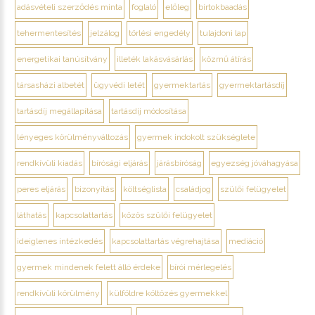
adásvételi szerződés minta
foglaló
előleg
birtokbaadás
tehermentesítés
jelzálog
törlési engedély
tulajdoni lap
energetikai tanúsítvány
illeték lakásvásárlás
közmű átírás
társasházi albetét
ügyvédi letét
gyermektartás
gyermektartásdíj
tartásdíj megállapítása
tartásdíj módosítása
lényeges körülményváltozás
gyermek indokolt szükséglete
rendkívüli kiadás
bírósági eljárás
járásbíróság
egyezség jóváhagyása
peres eljárás
bizonyítás
költséglista
családjog
szülői felügyelet
láthatás
kapcsolattartás
közös szülői felügyelet
ideiglenes intézkedés
kapcsolattartás végrehajtása
mediáció
gyermek mindenek felett álló érdeke
bírói mérlegelés
rendkívüli körülmény
külföldre költözés gyermekkel