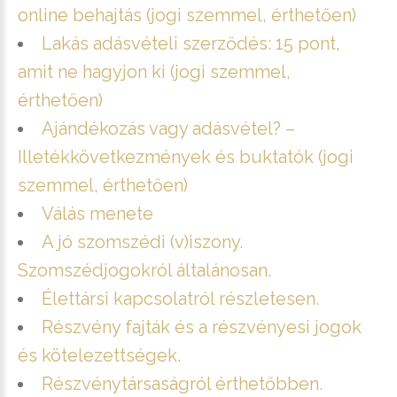
online behajtás (jogi szemmel, érthetően)
Lakás adásvételi szerződés: 15 pont,
amit ne hagyjon ki (jogi szemmel,
érthetően)
Ajándékozás vagy adásvétel? –
Illetékkövetkezmények és buktatók (jogi
szemmel, érthetően)
Válás menete
A jó szomszédi (v)iszony.
Szomszédjogokról általánosan.
Élettársi kapcsolatról részletesen.
Részvény fajták és a részvényesi jogok
és kötelezettségek.
Részvénytársaságról érthetőbben.