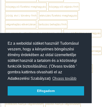
közjegyző fizetési meghagyás
közjegyzői eljárás fmh
2009. évi l. törvény fmh
elévülés fizetési meghagyás
végrehajtás elkerülése
tartozás behajtás fmh
jogi személy ellentmondás elektronikusan
ügyvéd fizetési meghagyás
debrecen ügyvéd fizetési meghagyás
Ez a weboldal sütiket használ! Tudomásul
veszem, hogy a kényelmes böngészési
végrendelet megtámadása mikor érdemes
végrendelet hatálytalansága
élmény érdekében az oldal üzemeltetője
érvénytelenség megállapítása per
hagyatéki per végrendelet
sütiket használ a tartalom és a közösségi
funkciók biztosításához. ('Olvass tovább '
megtámadási nyilatkozat
megtámadás elévülése 5 év
ptk. 7:37
gombra kattintva olvasható el az
beszámíthatóság végrendelet
Adatkezelési Szabályzat)
Olvass tovább
tévedés megtévesztés fenyegetés végrendelet
Elfogadom
tisztességtelen befolyás
gépírásos végrendelet tanúk
keltezés hiánya végrendelet
aláírás hiánya végrendelet