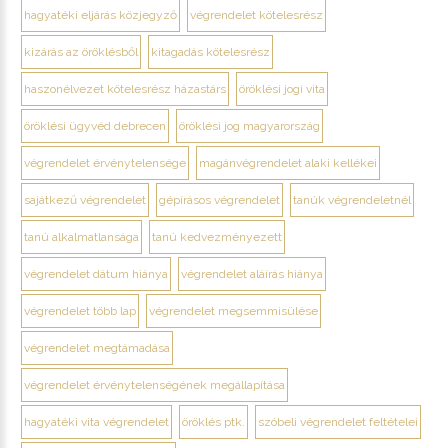
hagyatéki eljárás közjegyző
végrendelet kötelesrész
kizárás az öröklésből
kitagadás kötelesrész
haszonélvezet kötelesrész házastárs
öröklési jogi vita
öröklési ügyvéd debrecen
öröklési jog magyarország
végrendelet érvénytelensége
magánvégrendelet alaki kellékei
sajátkezű végrendelet
gépírásos végrendelet
tanúk végrendeletnél
tanú alkalmatlansága
tanú kedvezményezett
végrendelet dátum hiánya
végrendelet aláírás hiánya
végrendelet több lap
végrendelet megsemmisülése
végrendelet megtámadása
végrendelet érvénytelenségének megállapítása
hagyatéki vita végrendelet
öröklés ptk.
szóbeli végrendelet feltételei