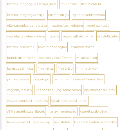
fizetési meghagyás benyújtása
fmh online
fmh.mokk.hu
fizetési meghagyás díja
eljárási díj 3%
15 nap ellentmondás
ellentmondás benyújtása
kézbesítési vélelem
perré alakulás
végrehajtás elrendelése
jogerő
végrehajtható okirat
részletfizetés
fizetési halasztás
követelésbehajtás
számlatartozás
bérleti díj tartozás
kölcsön visszafizetés
vállalkozói díj
kamat számítása
fmh minta
fmh űrlap
fmh határidők
jogi képviselet
polgári jog
perindítás
kereset benyújtása
végrehajtási lap
kézbesítés
jogi tanácsadás
ajándékozási illeték
vagyonszerzési illeték 4%
9% ajándékozási illeték
18% ajándékozási illeték
illetékmentesség
cserét pótló vétel
haszonélvezet
illetékalap
nav illeték
lakás adásvételi szerződés