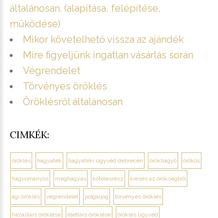
általánosan. (alapítása, felépítése,
működése)
Mikor követelhető vissza az ajándék
Mire figyeljünk ingatlan vásárlás során
Végrendelet
Törvényes öröklés
Öröklésről általánosan
CIMKÉK:
öröklés
hagyaték
hagyatéki ügyvéd debrecen
örökhagyó
örökös
hagyományos
meghagyás
kötelesrész
kiesés az örökségből
ági öröklés
végrendelet
polgárjog
törvényes öröklés
házastárs öröklése
élettárs öröklése
öröklés ügyvéd