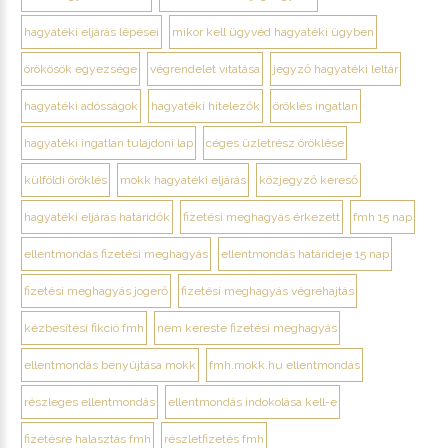
hagyatéki eljárás lépései
mikor kell ügyvéd hagyatéki ügyben
örökösök egyezsége
végrendelet vitatása
jegyző hagyatéki leltár
hagyatéki adósságok
hagyatéki hitelezők
öröklés ingatlan
hagyatéki ingatlan tulajdoni lap
céges üzletrész öröklése
külföldi öröklés
mokk hagyatéki eljárás
közjegyző kereső
hagyatéki eljárás határidők
fizetési meghagyás érkezett
fmh 15 nap
ellentmondás fizetési meghagyás
ellentmondás határideje 15 nap
fizetési meghagyás jogerő
fizetési meghagyás végrehajtás
kézbesítési fikció fmh
nem kereste fizetési meghagyás
ellentmondás benyújtása mokk
fmh.mokk.hu ellentmondás
részleges ellentmondás
ellentmondás indokolása kell-e
fizetésre halasztás fmh
részletfizetés fmh