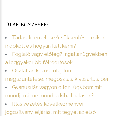
ÚJ BEJEGYZÉSEK:
Tartásdíj emelése/csökkentése: mikor
indokolt és hogyan kell kérni?
Foglaló vagy előleg? Ingatlanügyekben
a leggyakoribb félreértések
Osztatlan közös tulajdon
megszüntetése: megosztás, kivásárlás, per
Gyanúsítás vagyon elleni ügyben: mit
mondj, mit ne mondj a kihallgatáson?
Ittas vezetés következményei:
jogosítvány, eljárás, mit tegyél az első