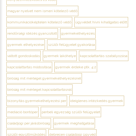
magyar nyelvet nem ismeri kötelező védő
kommunikációképtelen kötelező védő
ügyvédet hívni kihallgatás előtt
rendőrségi idézés gyanúsított
gyermekelhelyezés
gyermek elhelyezése
szülői felügyelet gyakorlása
váltott gondoskodás
gyermek lakóhelye
kapcsolattartás szabályozása
kapcsolattartás módosítása
gyermek érdeke ptk. 4:2
bíróság mit mérlegel gyermekelhelyezésnél
bíróság mit mérlegel kapcsolattartásnál
bizonyítás gyermekelhelyezési per
ideiglenes intézkedés gyermek
mediáció bontóper
perbeli egyezség szülői felügyelet
családjogi per járásbíróság
gyermek meghallgatása
szülői együttműködés
debrecen családjogi ügyvéd