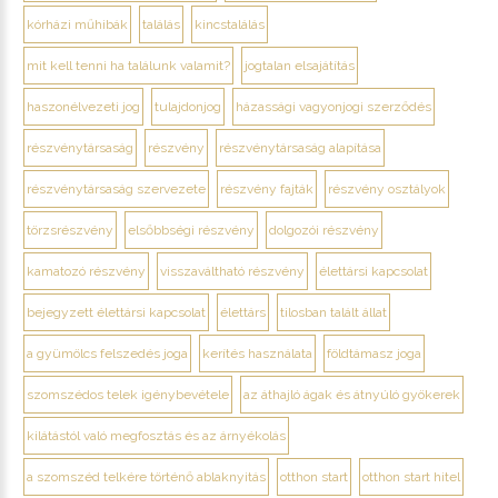
kórházi műhibák
találás
kincstalálás
mit kell tenni ha találunk valamit?
jogtalan elsajátítás
haszonélvezeti jog
tulajdonjog
házassági vagyonjogi szerződés
részvénytársaság
részvény
részvénytársaság alapítása
részvénytársaság szervezete
részvény fajták
részvény osztályok
törzsrészvény
elsőbbségi részvény
dolgozói részvény
kamatozó részvény
visszaváltható részvény
élettársi kapcsolat
bejegyzett élettársi kapcsolat
élettárs
tilosban talált állat
a gyümölcs felszedés joga
kerítés használata
földtámasz joga
szomszédos telek igénybevétele
az áthajló ágak és átnyúló gyökerek
kilátástól való megfosztás és az árnyékolás
a szomszéd telkére történő ablaknyitás
otthon start
otthon start hitel