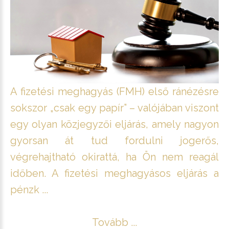
A fizetési meghagyás (FMH) első ránézésre
sokszor „csak egy papír” – valójában viszont
egy olyan közjegyzői eljárás, amely nagyon
gyorsan át tud fordulni jogerős,
végrehajtható okirattá, ha Ön nem reagál
időben. A fizetési meghagyásos eljárás a
pénzk ...
Tovább ...