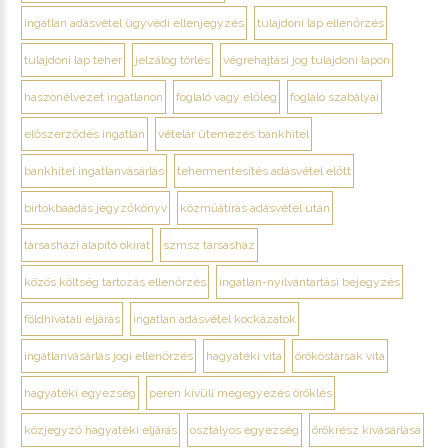
ingatlan adásvétel ügyvédi ellenjegyzés
tulajdoni lap ellenőrzés
tulajdoni lap teher
jelzálog törlés
végrehajtási jog tulajdoni lapon
haszonélvezet ingatlanon
foglaló vagy előleg
foglaló szabályai
előszerződés ingatlan
vételár ütemezés bankhitel
bankhitel ingatlanvásárlás
tehermentesítés adásvétel előtt
birtokbaadás jegyzőkönyv
közműátírás adásvétel után
társasházi alapító okirat
szmsz társasház
közös költség tartozás ellenőrzés
ingatlan-nyilvántartási bejegyzés
földhivatali eljárás
ingatlan adásvétel kockázatok
ingatlanvásárlás jogi ellenőrzés
hagyatéki vita
örököstársak vita
hagyatéki egyezség
peren kívüli megegyezés öröklés
közjegyző hagyatéki eljárás
osztályos egyezség
örökrész kivásárlása