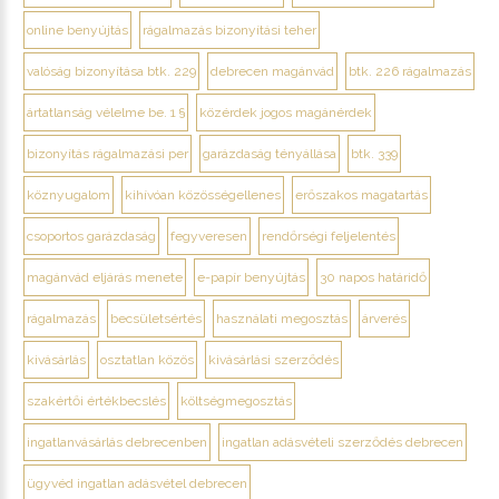
online benyújtás
rágalmazás bizonyítási teher
valóság bizonyítása btk. 229
debrecen magánvád
btk. 226 rágalmazás
ártatlanság vélelme be. 1 §
közérdek jogos magánérdek
bizonyítás rágalmazási per
garázdaság tényállása
btk. 339
köznyugalom
kihívóan közösségellenes
erőszakos magatartás
csoportos garázdaság
fegyveresen
rendőrségi feljelentés
magánvád eljárás menete
e-papír benyújtás
30 napos határidő
rágalmazás
becsületsértés
használati megosztás
árverés
kivásárlás
osztatlan közös
kivásárlási szerződés
szakértői értékbecslés
költségmegosztás
ingatlanvásárlás debrecenben
ingatlan adásvételi szerződés debrecen
ügyvéd ingatlan adásvétel debrecen