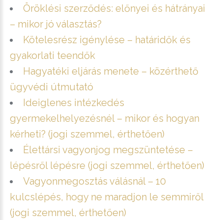
Öröklési szerződés: előnyei és hátrányai
– mikor jó választás?
Kötelesrész igénylése – határidők és
gyakorlati teendők
Hagyatéki eljárás menete – közérthető
ügyvédi útmutató
Ideiglenes intézkedés
gyermekelhelyezésnél – mikor és hogyan
kérheti? (jogi szemmel, érthetően)
Élettársi vagyonjog megszüntetése –
lépésről lépésre (jogi szemmel, érthetően)
Vagyonmegosztás válásnál – 10
kulcslépés, hogy ne maradjon le semmiről
(jogi szemmel, érthetően)