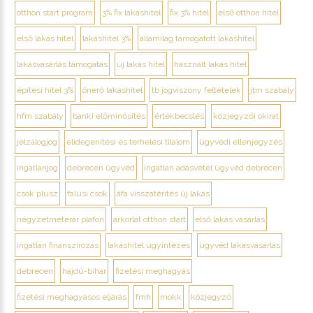
otthon start program
3% fix lakáshitel
fix 3% hitel
első otthon hitel
első lakás hitel
lakáshitel 3%
államilag támogatott lakáshitel
lakásvásárlás támogatás
új lakás hitel
használt lakás hitel
építési hitel 3%
önerő lakáshitel
tb jogviszony feltételek
jtm szabály
hfm szabály
banki előminősítés
értékbecslés
közjegyzői okirat
jelzálogjog
elidegenítési és terhelési tilalom
ügyvédi ellenjegyzés
ingatlanjog
debrecen ügyvéd
ingatlan adásvétel ügyvéd debrecen
csok plusz
falusi csok
áfa visszatérítés új lakás
négyzetméterár plafon
árkorlát otthon start
első lakás vásárlás
ingatlan finanszírozás
lakáshitel ügyintézés
ügyvéd lakásvásárlás
debrecen
hajdú-bihar
fizetési meghagyás
fizetési meghagyásos eljárás
fmh
mokk
közjegyző