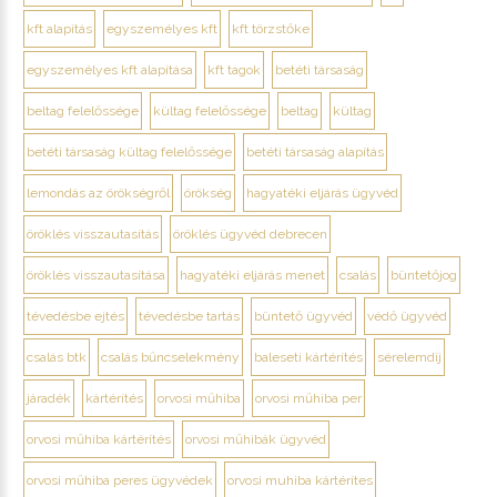
kft alapítás
egyszemélyes kft
kft törzstőke
egyszemélyes kft alapítása
kft tagok
betéti társaság
beltag felelőssége
kültag felelőssége
beltag
kültag
betéti társaság kültag felelőssége
betéti társaság alapítás
lemondás az örökségről
örökség
hagyatéki eljárás ügyvéd
öröklés visszautasítás
öröklés ügyvéd debrecen
öröklés visszautasítása
hagyatéki eljárás menet
csalás
büntetőjog
tévedésbe ejtés
tévedésbe tartás
büntető ügyvéd
védő ügyvéd
csalás btk
csalás bűncselekmény
baleseti kártérítés
sérelemdíj
járadék
kártérítés
orvosi műhiba
orvosi műhiba per
orvosi műhiba kártérítés
orvosi műhibák ügyvéd
orvosi műhiba peres ügyvédek
orvosi muhiba kártérítes