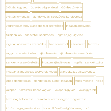
öröklési ügyvéd
ügyvéd végrendelet
öröklés törvény
öröklés lemondás
ajándékozási szerződés kötelesrész
végrendelet vagy ajándékozási szerződés
ingatlan adásvétel
tulajdonilap
adásvételi szerződés
ingatlanjogi ügyvéd
ingatlan adásvételi szerződés
föld adásvétel
alkotórész
tartozék
vagyonszerzési illeték
ajándékozás
ajándékozási szerződés
ajándék visszakövetelés
ingatlan ajándékozás
ingatlan ajándékozása
ingatlan ajándékozás testvérek között
ajándékozás visszavonása
lakás ajándékozás
ajándékozási illeték ingatlan
válás menete
válás
válóper
házastársi közös vagyon
válóper ügyvéd
válás gyerek
házasság felbontása
házastársi közös vagyon megosztása
közös megegyezés válás
korlátolt felelősségű társaság
kft