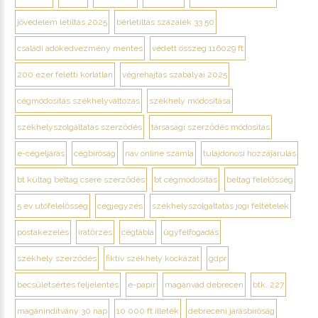
jövedelem letiltás 2025
bérletiltás százalék 33 50
családi adókedvezmény mentes
védett összeg 116029 ft
200 ezer feletti korlátlan
végrehajtás szabályai 2025
cégmódosítás székhelyváltozás
székhely módosítása
székhelyszolgáltatás szerződés
társasági szerződés módosítás
e-cégeljárás
cégbíróság
nav online számla
tulajdonosi hozzájárulás
bt kültag beltag csere szerződés
bt cégmódosítás
beltag felelősség
5 év utófelelősség
cégjegyzés
székhelyszolgáltatás jogi feltételek
postakezelés
iratőrzés
cégtábla
ügyfélfogadás
székhely szerződés
fiktív székhely kockázat
gdpr
becsületsértés feljelentés
e-papír
magánvád debrecen
btk. 227
magánindítvány 30 nap
10 000 ft illeték
debreceni járásbíróság