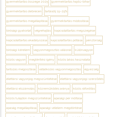
gyermektartás összege 2025
gyermektartás hajdú-bihar
gyermektartás debrecen
tartásdíj 15–25%
gyermektartás megállapítása
gyermektartás módosítása
bírósági gyakorlat
végrehajtás
kapcsolattartás megszegése
kapcsolattartás akadályozása
kapcsolattartás pótlása
pénzbírság
bírósági kérelem
vagyonmegosztás válásnál
különvagyon
közös vagyon
megtérítési igény
közös lakás használata
tartozás megosztása
vállalkozás vagyonmegosztás
egyezség
élettársi vagyonjog megszüntetése
élettársi vagyonjogi szerződés
élettársi elszámolás
közreműködés aránya
közös ráfordítás
közös tulajdon megszüntetése
apasági per indítása
apaság megállapítása
apasági vélelem megdöntése