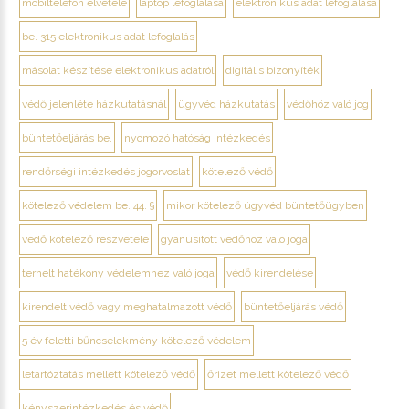
mobiltelefon elvétele
laptop lefoglalása
elektronikus adat lefoglalása
be. 315 elektronikus adat lefoglalás
másolat készítése elektronikus adatról
digitális bizonyíték
védő jelenléte házkutatásnál
ügyvéd házkutatás
védőhöz való jog
büntetőeljárás be.
nyomozó hatóság intézkedés
rendőrségi intézkedés jogorvoslat
kötelező védő
kötelező védelem be. 44. §
mikor kötelező ügyvéd büntetőügyben
védő kötelező részvétele
gyanúsított védőhöz való joga
terhelt hatékony védelemhez való joga
védő kirendelése
kirendelt védő vagy meghatalmazott védő
büntetőeljárás védő
5 év feletti bűncselekmény kötelező védelem
letartóztatás mellett kötelező védő
őrizet mellett kötelező védő
kényszerintézkedés és védő