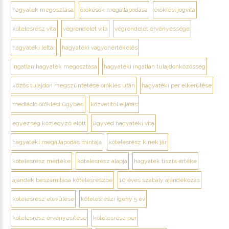
hagyaték megosztása
örökösök megállapodása
öröklési jogvita
kötelesrész vita
végrendelet vita
végrendelet érvényessége
hagyatéki leltár
hagyatéki vagyonértékelés
ingatlan hagyaték megosztása
hagyatéki ingatlan tulajdonközösség
közös tulajdon megszüntetése öröklés után
hagyatéki per elkerülése
mediáció öröklési ügyben
közvetítői eljárás
egyezség közjegyző előtt
ügyvéd hagyatéki vita
hagyatéki megállapodás mintája
kötelesrész kinek jár
kötelesrész mértéke
kötelesrész alapja
hagyaték tiszta értéke
ajándék beszámítása kötelesrészbe
10 éves szabály ajándékozás
kötelesrész elévülése
kötelesrészi igény 5 év
kötelesrész érvényesítése
kötelesrész per