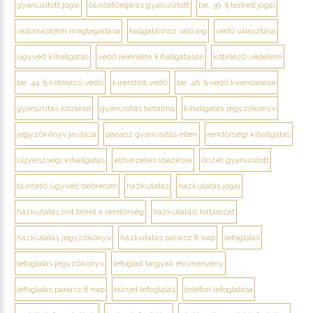
gyanúsított jogai
büntetőeljárás gyanúsított
be. 39. § terhelt jogai
vallomástétel megtagadása
hallgatáshoz való jog
védő választása
ügyvéd kihallgatás
védő jelenléte kihallgatáson
kötelező védelem
be. 44. § kötelező védő
kirendelt védő
be. 46. § védő kirendelése
gyanúsítás közlése
gyanúsítás tartalma
kihallgatás jegyzőkönyv
jegyzőkönyv javítása
panasz gyanúsítás ellen
rendőrségi kihallgatás
ügyészségi kihallgatás
elővezetés idézésre
őrizet gyanúsított
büntető ügyvéd debrecen
házkutatás
házkutatás jogai
házkutatás mit tehet a rendőrség
házkutatási határozat
házkutatás jegyzőkönyv
házkutatás panasz 8 nap
lefoglalás
lefoglalás jegyzőkönyv
lefoglalt tárgyak elismervény
lefoglalás panasz 8 nap
bűnjel lefoglalás
telefon lefoglalása