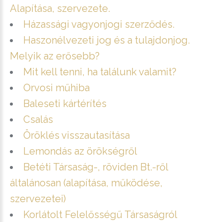
Alapítása, szervezete.
Házassági vagyonjogi szerződés.
Haszonélvezeti jog és a tulajdonjog.
Melyik az erősebb?
Mit kell tenni, ha találunk valamit?
Orvosi műhiba
Baleseti kártérítés
Csalás
Öröklés visszautasítása
Lemondás az örökségről
Betéti Társaság-, röviden Bt.-ről
általánosan (alapítása, működése,
szervezetei)
Korlátolt Felelősségű Társaságról