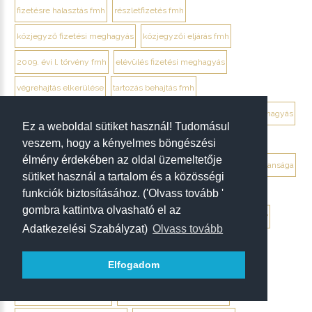
fizetésre halasztás fmh
részletfizetés fmh
közjegyző fizetési meghagyás
közjegyzői eljárás fmh
2009. évi l. törvény fmh
elévülés fizetési meghagyás
végrehajtás elkerülése
tartozás behajtás fmh
jogi személy ellentmondás elektronikusan
ügyvéd fizetési meghagyás
Ez a weboldal sütiket használ! Tudomásul
debrecen ügyvéd fizetési meghagyás
veszem, hogy a kényelmes böngészési
élmény érdekében az oldal üzemeltetője
végrendelet megtámadása mikor érdemes
végrendelet hatálytalansága
sütiket használ a tartalom és a közösségi
érvénytelenség megállapítása per
hagyatéki per végrendelet
funkciók biztosításához. ('Olvass tovább '
gombra kattintva olvasható el az
megtámadási nyilatkozat
megtámadás elévülése 5 év
ptk. 7:37
Adatkezelési Szabályzat)
Olvass tovább
beszámíthatóság végrendelet
Elfogadom
tévedés megtévesztés fenyegetés végrendelet
tisztességtelen befolyás
gépírásos végrendelet tanúk