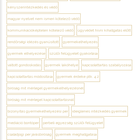
kényszerintézkedés és védő
magyar nyelvet nem ismeri kötelező védő
kommunikációképtelen kötelező védő
ügyvédet hívni kihallgatás előtt
rendőrségi idézés gyanúsított
gyermekelhelyezés
gyermek elhelyezése
szülői felügyelet gyakorlása
váltott gondoskodás
gyermek lakóhelye
kapcsolattartás szabályozása
kapcsolattartás módosítása
gyermek érdeke ptk. 4:2
bíróság mit mérlegel gyermekelhelyezésnél
bíróság mit mérlegel kapcsolattartásnál
bizonyítás gyermekelhelyezési per
ideiglenes intézkedés gyermek
mediáció bontóper
perbeli egyezség szülői felügyelet
családjogi per járásbíróság
gyermek meghallgatása