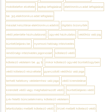
mobiltelefon elvétele
laptop lefoglalása
elektronikus adat lefoglalása
be. 315 elektronikus adat lefoglalás
másolat készítése elektronikus adatról
digitális bizonyíték
védő jelenléte házkutatásnál
ügyvéd házkutatás
védőhöz való jog
büntetőeljárás be.
nyomozó hatóság intézkedés
rendőrségi intézkedés jogorvoslat
kötelező védő
kötelező védelem be. 44. §
mikor kötelező ügyvéd büntetőügyben
védő kötelező részvétele
gyanúsított védőhöz való joga
terhelt hatékony védelemhez való joga
védő kirendelése
kirendelt védő vagy meghatalmazott védő
büntetőeljárás védő
5 év feletti bűncselekmény kötelező védelem
letartóztatás mellett kötelező védő
őrizet mellett kötelező védő