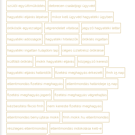
szülői együttműködés
debrecen családjogi ügyvéd
hagyatéki eljárás lépései
mikor kell ügyvéd hagyatéki ügyben
örökösök egyezsége
végrendelet vitatása
jegyző hagyatéki leltár
hagyatéki adósságok
hagyatéki hitelezők
öröklés ingatlan
hagyatéki ingatlan tulajdoni lap
céges üzletrész öröklése
külföldi öröklés
mokk hagyatéki eljárás
közjegyző kereső
hagyatéki eljárás határidők
fizetési meghagyás érkezett
fmh 15 nap
ellentmondás fizetési meghagyás
ellentmondás határideje 15 nap
fizetési meghagyás jogerő
fizetési meghagyás végrehajtás
kézbesítési fikció fmh
nem kereste fizetési meghagyás
ellentmondás benyújtása mokk
fmh.mokk.hu ellentmondás
részleges ellentmondás
ellentmondás indokolása kell-e