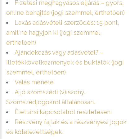
Fizetési meghagyásos eljárás – gyors,
online behajtás (jogi szemmel, érthetően)
Lakás adásvételi szerződés: 15 pont,
amit ne hagyjon ki (jogi szemmel,
érthetően)
Ajándékozás vagy adásvétel? –
Illetékkövetkezmények és buktatók (jogi
szemmel, érthetően)
Válás menete
A jó szomszédi (v)iszony.
Szomszédjogokról általánosan.
Élettársi kapcsolatról részletesen.
Részvény fajták és a részvényesi jogok
és kötelezettségek.