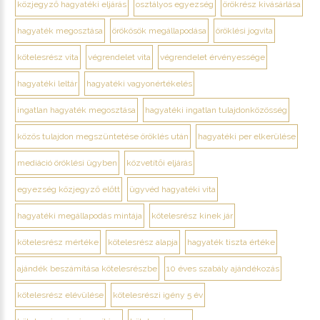
közjegyző hagyatéki eljárás
osztályos egyezség
örökrész kivásárlása
hagyaték megosztása
örökösök megállapodása
öröklési jogvita
kötelesrész vita
végrendelet vita
végrendelet érvényessége
hagyatéki leltár
hagyatéki vagyonértékelés
ingatlan hagyaték megosztása
hagyatéki ingatlan tulajdonközösség
közös tulajdon megszüntetése öröklés után
hagyatéki per elkerülése
mediáció öröklési ügyben
közvetítői eljárás
egyezség közjegyző előtt
ügyvéd hagyatéki vita
hagyatéki megállapodás mintája
kötelesrész kinek jár
kötelesrész mértéke
kötelesrész alapja
hagyaték tiszta értéke
ajándék beszámítása kötelesrészbe
10 éves szabály ajándékozás
kötelesrész elévülése
kötelesrészi igény 5 év