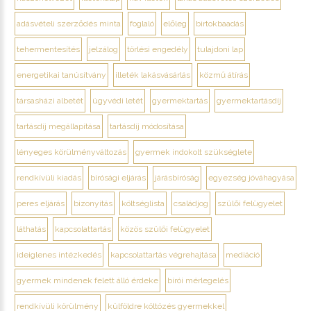
adásvételi szerződés minta
foglaló
előleg
birtokbaadás
tehermentesítés
jelzálog
törlési engedély
tulajdoni lap
energetikai tanúsítvány
illeték lakásvásárlás
közmű átírás
társasházi albetét
ügyvédi letét
gyermektartás
gyermektartásdíj
tartásdíj megállapítása
tartásdíj módosítása
lényeges körülményváltozás
gyermek indokolt szükséglete
rendkívüli kiadás
bírósági eljárás
járásbíróság
egyezség jóváhagyása
peres eljárás
bizonyítás
költséglista
családjog
szülői felügyelet
láthatás
kapcsolattartás
közös szülői felügyelet
ideiglenes intézkedés
kapcsolattartás végrehajtása
mediáció
gyermek mindenek felett álló érdeke
bírói mérlegelés
rendkívüli körülmény
külföldre költözés gyermekkel