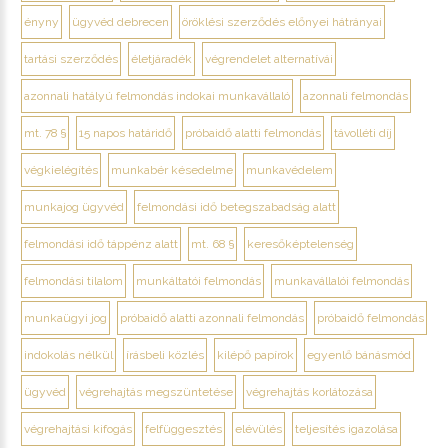
ényny
ügyvéd debrecen
öröklési szerződés előnyei hátrányai
tartási szerződés
életjáradék
végrendelet alternatívái
azonnali hatályú felmondás indokai munkavállaló
azonnali felmondás
mt. 78 §
15 napos határidő
próbaidő alatti felmondás
távolléti díj
végkielégítés
munkabér késedelme
munkavédelem
munkajog ügyvéd
felmondási idő betegszabadság alatt
felmondási idő táppénz alatt
mt. 68 §
keresőképtelenség
felmondási tilalom
munkáltatói felmondás
munkavállalói felmondás
munkaügyi jog
próbaidő alatti azonnali felmondás
próbaidő felmondás
indokolás nélkül
írásbeli közlés
kilépő papírok
egyenlő bánásmód
ügyvéd
végrehajtás megszüntetése
végrehajtás korlátozása
végrehajtási kifogás
felfüggesztés
elévülés
teljesítés igazolása