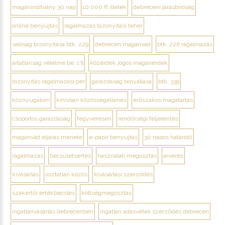
magánindítvány 30 nap
10 000 ft illeték
debreceni járásbíróság
online benyújtás
rágalmazás bizonyítási teher
valóság bizonyítása btk. 229
debrecen magánvád
btk. 226 rágalmazás
ártatlanság vélelme be. 1 §
közérdek jogos magánérdek
bizonyítás rágalmazási per
garázdaság tényállása
btk. 339
köznyugalom
kihívóan közösségellenes
erőszakos magatartás
csoportos garázdaság
fegyveresen
rendőrségi feljelentés
magánvád eljárás menete
e-papír benyújtás
30 napos határidő
rágalmazás
becsületsértés
használati megosztás
árverés
kivásárlás
osztatlan közös
kivásárlási szerződés
szakértői értékbecslés
költségmegosztás
ingatlanvásárlás debrecenben
ingatlan adásvételi szerződés debrecen