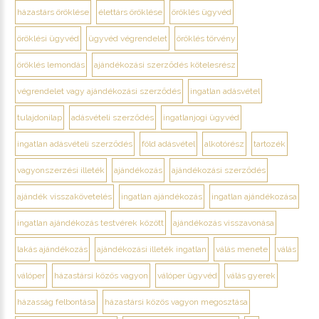
házastárs öröklése
élettárs öröklése
öröklés ügyvéd
öröklési ügyvéd
ügyvéd végrendelet
öröklés törvény
öröklés lemondás
ajándékozási szerződés kötelesrész
végrendelet vagy ajándékozási szerződés
ingatlan adásvétel
tulajdonilap
adásvételi szerződés
ingatlanjogi ügyvéd
ingatlan adásvételi szerződés
föld adásvétel
alkotórész
tartozék
vagyonszerzési illeték
ajándékozás
ajándékozási szerződés
ajándék visszakövetelés
ingatlan ajándékozás
ingatlan ajándékozása
ingatlan ajándékozás testvérek között
ajándékozás visszavonása
lakás ajándékozás
ajándékozási illeték ingatlan
válás menete
válás
válóper
házastársi közös vagyon
válóper ügyvéd
válás gyerek
házasság felbontása
házastársi közös vagyon megosztása