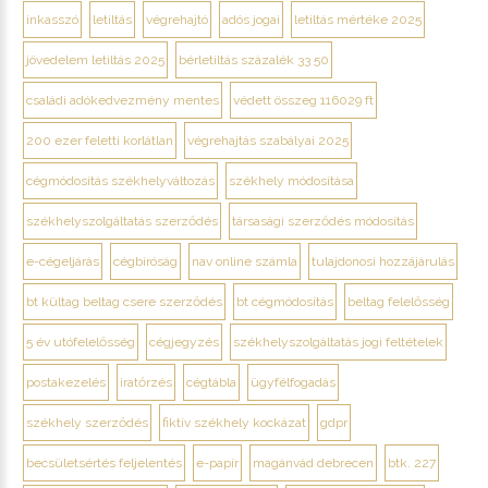
inkasszó
letiltás
végrehajtó
adós jogai
letiltás mértéke 2025
jövedelem letiltás 2025
bérletiltás százalék 33 50
családi adókedvezmény mentes
védett összeg 116029 ft
200 ezer feletti korlátlan
végrehajtás szabályai 2025
cégmódosítás székhelyváltozás
székhely módosítása
székhelyszolgáltatás szerződés
társasági szerződés módosítás
e-cégeljárás
cégbíróság
nav online számla
tulajdonosi hozzájárulás
bt kültag beltag csere szerződés
bt cégmódosítás
beltag felelősség
5 év utófelelősség
cégjegyzés
székhelyszolgáltatás jogi feltételek
postakezelés
iratőrzés
cégtábla
ügyfélfogadás
székhely szerződés
fiktív székhely kockázat
gdpr
becsületsértés feljelentés
e-papír
magánvád debrecen
btk. 227