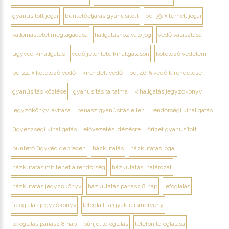
gyanúsított jogai
büntetőeljárás gyanúsított
be. 39. § terhelt jogai
vallomástétel megtagadása
hallgatáshoz való jog
védő választása
ügyvéd kihallgatás
védő jelenléte kihallgatáson
kötelező védelem
be. 44. § kötelező védő
kirendelt védő
be. 46. § védő kirendelése
gyanúsítás közlése
gyanúsítás tartalma
kihallgatás jegyzőkönyv
jegyzőkönyv javítása
panasz gyanúsítás ellen
rendőrségi kihallgatás
ügyészségi kihallgatás
elővezetés idézésre
őrizet gyanúsított
büntető ügyvéd debrecen
házkutatás
házkutatás jogai
házkutatás mit tehet a rendőrség
házkutatási határozat
házkutatás jegyzőkönyv
házkutatás panasz 8 nap
lefoglalás
lefoglalás jegyzőkönyv
lefoglalt tárgyak elismervény
lefoglalás panasz 8 nap
bűnjel lefoglalás
telefon lefoglalása