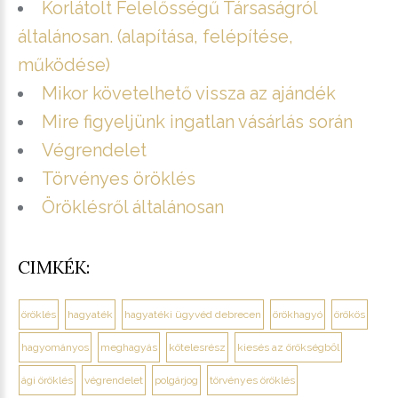
Korlátolt Felelősségű Társaságról
általánosan. (alapítása, felépítése,
működése)
Mikor követelhető vissza az ajándék
Mire figyeljünk ingatlan vásárlás során
Végrendelet
Törvényes öröklés
Öröklésről általánosan
CIMKÉK:
öröklés
hagyaték
hagyatéki ügyvéd debrecen
örökhagyó
örökös
hagyományos
meghagyás
kötelesrész
kiesés az örökségből
ági öröklés
végrendelet
polgárjog
törvényes öröklés