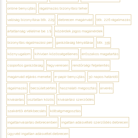
online benyújtás
rágalmazás bizonyítási teher
valóság bizonyítása btk. 229
debrecen magánvád
btk. 226 rágalmazás
ártatlanság vélelme be. 1 §
közérdek jogos magánérdek
bizonyítás rágalmazási per
garázdaság tényállása
btk. 339
köznyugalom
kihívóan közösségellenes
erőszakos magatartás
csoportos garázdaság
fegyveresen
rendőrségi feljelentés
magánvád eljárás menete
e-papír benyújtás
30 napos határidő
rágalmazás
becsületsértés
használati megosztás
árverés
kivásárlás
osztatlan közös
kivásárlási szerződés
szakértői értékbecslés
költségmegosztás
ingatlanvásárlás debrecenben
ingatlan adásvételi szerződés debrecen
ügyvéd ingatlan adásvétel debrecen