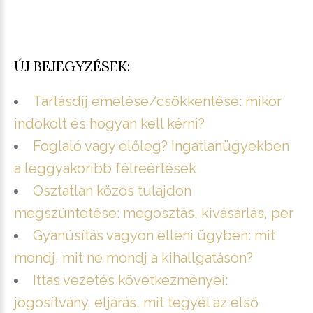
ÚJ BEJEGYZÉSEK:
Tartásdíj emelése/csökkentése: mikor
indokolt és hogyan kell kérni?
Foglaló vagy előleg? Ingatlanügyekben
a leggyakoribb félreértések
Osztatlan közös tulajdon
megszüntetése: megosztás, kivásárlás, per
Gyanúsítás vagyon elleni ügyben: mit
mondj, mit ne mondj a kihallgatáson?
Ittas vezetés következményei:
jogosítvány, eljárás, mit tegyél az első