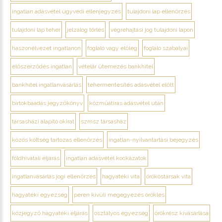
ingatlan adásvétel ügyvédi ellenjegyzés
tulajdoni lap ellenőrzés
tulajdoni lap teher
jelzálog törlés
végrehajtási jog tulajdoni lapon
haszonélvezet ingatlanon
foglaló vagy előleg
foglaló szabályai
előszerződés ingatlan
vételár ütemezés bankhitel
bankhitel ingatlanvásárlás
tehermentesítés adásvétel előtt
birtokbaadás jegyzőkönyv
közműátírás adásvétel után
társasházi alapító okirat
szmsz társasház
közös költség tartozás ellenőrzés
ingatlan-nyilvántartási bejegyzés
földhivatali eljárás
ingatlan adásvétel kockázatok
ingatlanvásárlás jogi ellenőrzés
hagyatéki vita
örököstársak vita
hagyatéki egyezség
peren kívüli megegyezés öröklés
közjegyző hagyatéki eljárás
osztályos egyezség
örökrész kivásárlása