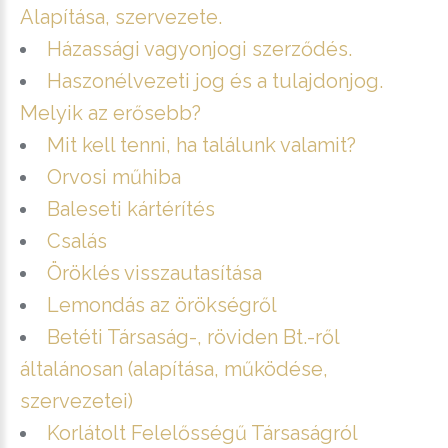
Alapítása, szervezete.
Házassági vagyonjogi szerződés.
Haszonélvezeti jog és a tulajdonjog.
Melyik az erősebb?
Mit kell tenni, ha találunk valamit?
Orvosi műhiba
Baleseti kártérítés
Csalás
Öröklés visszautasítása
Lemondás az örökségről
Betéti Társaság-, röviden Bt.-ről
általánosan (alapítása, működése,
szervezetei)
Korlátolt Felelősségű Társaságról