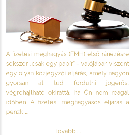
A fizetési meghagyás (FMH) első ránézésre
sokszor „csak egy papír” – valójában viszont
egy olyan közjegyzői eljárás, amely nagyon
gyorsan át tud fordulni jogerős,
végrehajtható okirattá, ha Ön nem reagál
időben. A fizetési meghagyásos eljárás a
pénzk ...
Tovább ...