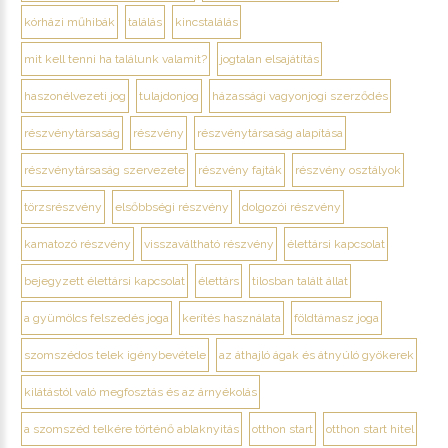
kórházi műhibák
találás
kincstalálás
mit kell tenni ha találunk valamit?
jogtalan elsajátítás
haszonélvezeti jog
tulajdonjog
házassági vagyonjogi szerződés
részvénytársaság
részvény
részvénytársaság alapítása
részvénytársaság szervezete
részvény fajták
részvény osztályok
törzsrészvény
elsőbbségi részvény
dolgozói részvény
kamatozó részvény
visszaváltható részvény
élettársi kapcsolat
bejegyzett élettársi kapcsolat
élettárs
tilosban talált állat
a gyümölcs felszedés joga
kerítés használata
földtámasz joga
szomszédos telek igénybevétele
az áthajló ágak és átnyúló gyökerek
kilátástól való megfosztás és az árnyékolás
a szomszéd telkére történő ablaknyitás
otthon start
otthon start hitel