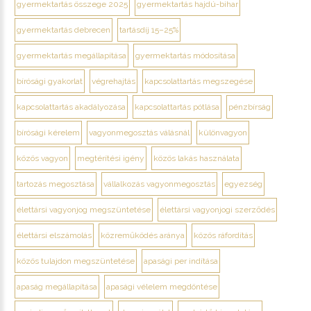
gyermektartás összege 2025
gyermektartás hajdú-bihar
gyermektartás debrecen
tartásdíj 15–25%
gyermektartás megállapítása
gyermektartás módosítása
bírósági gyakorlat
végrehajtás
kapcsolattartás megszegése
kapcsolattartás akadályozása
kapcsolattartás pótlása
pénzbírság
bírósági kérelem
vagyonmegosztás válásnál
különvagyon
közös vagyon
megtérítési igény
közös lakás használata
tartozás megosztása
vállalkozás vagyonmegosztás
egyezség
élettársi vagyonjog megszüntetése
élettársi vagyonjogi szerződés
élettársi elszámolás
közreműködés aránya
közös ráfordítás
közös tulajdon megszüntetése
apasági per indítása
apaság megállapítása
apasági vélelem megdöntése