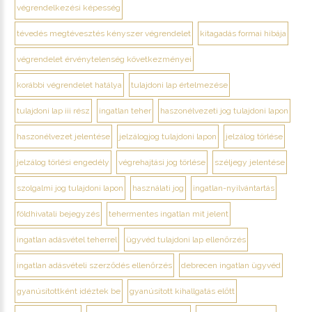
végrendelkezési képesség
tévedés megtévesztés kényszer végrendelet
kitagadás formai hibája
végrendelet érvénytelenség következményei
korábbi végrendelet hatálya
tulajdoni lap értelmezése
tulajdoni lap iii rész
ingatlan teher
haszonélvezeti jog tulajdoni lapon
haszonélvezet jelentése
jelzálogjog tulajdoni lapon
jelzálog törlése
jelzálog törlési engedély
végrehajtási jog törlése
széljegy jelentése
szolgalmi jog tulajdoni lapon
használati jog
ingatlan-nyilvántartás
földhivatali bejegyzés
tehermentes ingatlan mit jelent
ingatlan adásvétel teherrel
ügyvéd tulajdoni lap ellenőrzés
ingatlan adásvételi szerződés ellenőrzés
debrecen ingatlan ügyvéd
gyanúsítottként idéztek be
gyanúsított kihallgatás előtt