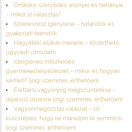
Öröklési szerződés: előnyei és hátrányai
– mikor jó választás?
Kötelesrész igénylése – határidők és
gyakorlati teendők
Hagyatéki eljárás menete – közérthető
ügyvédi útmutató
Ideiglenes intézkedés
gyermekelhelyezésnél – mikor és hogyan
kérheti? (jogi szemmel, érthetően)
Élettársi vagyonjog megszüntetése –
lépésről lépésre (jogi szemmel, érthetően)
Vagyonmegosztás válásnál – 10
kulcslépés, hogy ne maradjon le semmiről
(jogi szemmel, érthetően)