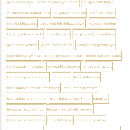
gyanúsított jogai
büntetőeljárás gyanúsított
be. 39. § terhelt jogai
vallomástétel megtagadása
hallgatáshoz való jog
védő választása
ügyvéd kihallgatás
védő jelenléte kihallgatáson
kötelező védelem
be. 44. § kötelező védő
kirendelt védő
be. 46. § védő kirendelése
gyanúsítás közlése
gyanúsítás tartalma
kihallgatás jegyzőkönyv
jegyzőkönyv javítása
panasz gyanúsítás ellen
rendőrségi kihallgatás
ügyészségi kihallgatás
elővezetés idézésre
őrizet gyanúsított
büntető ügyvéd debrecen
házkutatás
házkutatás jogai
házkutatás mit tehet a rendőrség
házkutatási határozat
házkutatás jegyzőkönyv
házkutatás panasz 8 nap
lefoglalás
lefoglalás jegyzőkönyv
lefoglalt tárgyak elismervény
lefoglalás panasz 8 nap
bűnjel lefoglalás
telefon lefoglalása