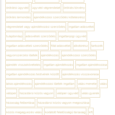
öröklési ügyvéd
ügyvéd végrendelet
öröklés törvény
öröklés lemondás
ajándékozási szerződés kötelesrész
végrendelet vagy ajándékozási szerződés
ingatlan adásvétel
tulajdonilap
adásvételi szerződés
ingatlanjogi ügyvéd
ingatlan adásvételi szerződés
föld adásvétel
alkotórész
tartozék
vagyonszerzési illeték
ajándékozás
ajándékozási szerződés
ajándék visszakövetelés
ingatlan ajándékozás
ingatlan ajándékozása
ingatlan ajándékozás testvérek között
ajándékozás visszavonása
lakás ajándékozás
ajándékozási illeték ingatlan
válás menete
válás
válóper
házastársi közös vagyon
válóper ügyvéd
válás gyerek
házasság felbontása
házastársi közös vagyon megosztása
közös megegyezés válás
korlátolt felelősségű társaság
kft