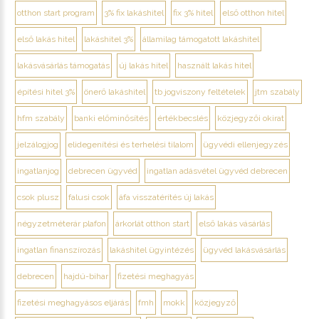
otthon start program
3% fix lakáshitel
fix 3% hitel
első otthon hitel
első lakás hitel
lakáshitel 3%
államilag támogatott lakáshitel
lakásvásárlás támogatás
új lakás hitel
használt lakás hitel
építési hitel 3%
önerő lakáshitel
tb jogviszony feltételek
jtm szabály
hfm szabály
banki előminősítés
értékbecslés
közjegyzői okirat
jelzálogjog
elidegenítési és terhelési tilalom
ügyvédi ellenjegyzés
ingatlanjog
debrecen ügyvéd
ingatlan adásvétel ügyvéd debrecen
csok plusz
falusi csok
áfa visszatérítés új lakás
négyzetméterár plafon
árkorlát otthon start
első lakás vásárlás
ingatlan finanszírozás
lakáshitel ügyintézés
ügyvéd lakásvásárlás
debrecen
hajdú-bihar
fizetési meghagyás
fizetési meghagyásos eljárás
fmh
mokk
közjegyző