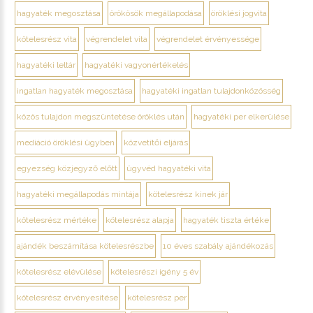
hagyaték megosztása
örökösök megállapodása
öröklési jogvita
kötelesrész vita
végrendelet vita
végrendelet érvényessége
hagyatéki leltár
hagyatéki vagyonértékelés
ingatlan hagyaték megosztása
hagyatéki ingatlan tulajdonközösség
közös tulajdon megszüntetése öröklés után
hagyatéki per elkerülése
mediáció öröklési ügyben
közvetítői eljárás
egyezség közjegyző előtt
ügyvéd hagyatéki vita
hagyatéki megállapodás mintája
kötelesrész kinek jár
kötelesrész mértéke
kötelesrész alapja
hagyaték tiszta értéke
ajándék beszámítása kötelesrészbe
10 éves szabály ajándékozás
kötelesrész elévülése
kötelesrészi igény 5 év
kötelesrész érvényesítése
kötelesrész per