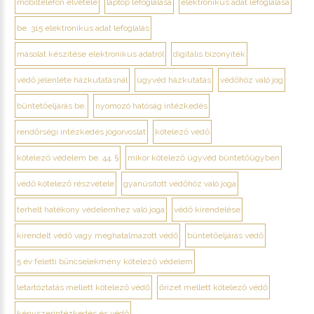
mobiltelefon elvétele
laptop lefoglalása
elektronikus adat lefoglalása
be. 315 elektronikus adat lefoglalás
másolat készítése elektronikus adatról
digitális bizonyíték
védő jelenléte házkutatásnál
ügyvéd házkutatás
védőhöz való jog
büntetőeljárás be.
nyomozó hatóság intézkedés
rendőrségi intézkedés jogorvoslat
kötelező védő
kötelező védelem be. 44. §
mikor kötelező ügyvéd büntetőügyben
védő kötelező részvétele
gyanúsított védőhöz való joga
terhelt hatékony védelemhez való joga
védő kirendelése
kirendelt védő vagy meghatalmazott védő
büntetőeljárás védő
5 év feletti bűncselekmény kötelező védelem
letartóztatás mellett kötelező védő
őrizet mellett kötelező védő
kényszerintézkedés és védő