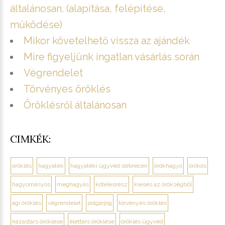
általánosan. (alapítása, felépítése,
működése)
Mikor követelhető vissza az ajándék
Mire figyeljünk ingatlan vásárlás során
Végrendelet
Törvényes öröklés
Öröklésről általánosan
CIMKÉK:
öröklés
hagyaték
hagyatéki ügyvéd debrecen
örökhagyó
örökös
hagyományos
meghagyás
kötelesrész
kiesés az örökségből
ági öröklés
végrendelet
polgárjog
törvényes öröklés
házastárs öröklése
élettárs öröklése
öröklés ügyvéd