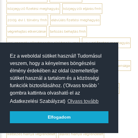
közjegyző fizetési meghagyás
közjegyzői eljárás fmh
2009. évi l. törvény fmh
elévülés fizetési meghagyás
végrehajtás elkerülése
tartozás behajtás fmh
jogi személy ellentmondás elektronikusan
ügyvéd fizetési meghagyás
debrecen ügyvéd fizetési meghagyás
Ez a weboldal sütiket használ! Tudomásul
veszem, hogy a kényelmes böngészési
végrendelet megtámadása mikor érdemes
végrendelet hatálytalansága
élmény érdekében az oldal üzemeltetője
érvénytelenség megállapítása per
hagyatéki per végrendelet
sütiket használ a tartalom és a közösségi
funkciók biztosításához. ('Olvass tovább '
megtámadási nyilatkozat
megtámadás elévülése 5 év
ptk. 7:37
gombra kattintva olvasható el az
beszámíthatóság végrendelet
Adatkezelési Szabályzat)
Olvass tovább
tévedés megtévesztés fenyegetés végrendelet
Elfogadom
tisztességtelen befolyás
gépírásos végrendelet tanúk
keltezés hiánya végrendelet
aláírás hiánya végrendelet