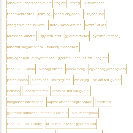
adásvételi szerződés minta
foglaló
előleg
birtokbaadás
tehermentesítés
jelzálog
törlési engedély
tulajdoni lap
energetikai tanúsítvány
illeték lakásvásárlás
közmű átírás
társasházi albetét
ügyvédi letét
gyermektartás
gyermektartásdíj
tartásdíj megállapítása
tartásdíj módosítása
lényeges körülményváltozás
gyermek indokolt szükséglete
rendkívüli kiadás
bírósági eljárás
járásbíróság
egyezség jóváhagyása
peres eljárás
bizonyítás
költséglista
családjog
szülői felügyelet
láthatás
kapcsolattartás
közös szülői felügyelet
ideiglenes intézkedés
kapcsolattartás végrehajtása
mediáció
gyermek mindenek felett álló érdeke
bírói mérlegelés
rendkívüli körülmény
külföldre költözés gyermekkel