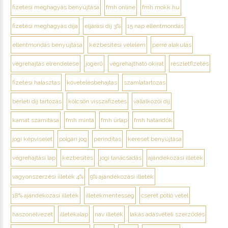
fizetési meghagyás benyújtása
fmh online
fmh.mokk.hu
fizetési meghagyás díja
eljárási díj 3%
15 nap ellentmondás
ellentmondás benyújtása
kézbesítési vélelem
perré alakulás
végrehajtás elrendelése
jogerő
végrehajtható okirat
részletfizetés
fizetési halasztás
követelésbehajtás
számlatartozás
bérleti díj tartozás
kölcsön visszafizetés
vállalkozói díj
kamat számítása
fmh minta
fmh űrlap
fmh határidők
jogi képviselet
polgári jog
perindítás
kereset benyújtása
végrehajtási lap
kézbesítés
jogi tanácsadás
ajándékozási illeték
vagyonszerzési illeték 4%
9% ajándékozási illeték
18% ajándékozási illeték
illetékmentesség
cserét pótló vétel
haszonélvezet
illetékalap
nav illeték
lakás adásvételi szerződés