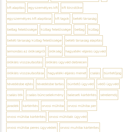
kft alapítás
egyszemélyes kft
kft törzstőke
egyszemélyes kft alapítása
kft tagok
betéti társaság
beltag felelőssége
kültag felelőssége
beltag
kültag
betéti társaság kültag felelőssége
betéti társaság alapítás
lemondás az örökségről
örökség
hagyatéki eljárás ügyvéd
öröklés visszautasítás
öröklés ügyvéd debrecen
öröklés visszautasítása
hagyatéki eljárás menet
csalás
büntetőjog
tévedésbe ejtés
tévedésbe tartás
büntető ügyvéd
védő ügyvéd
csalás btk
csalás bűncselekmény
baleseti kártérítés
sérelemdíj
járadék
kártérítés
orvosi műhiba
orvosi műhiba per
orvosi műhiba kártérítés
orvosi műhibák ügyvéd
orvosi műhiba peres ügyvédek
orvosi muhiba kártérítes