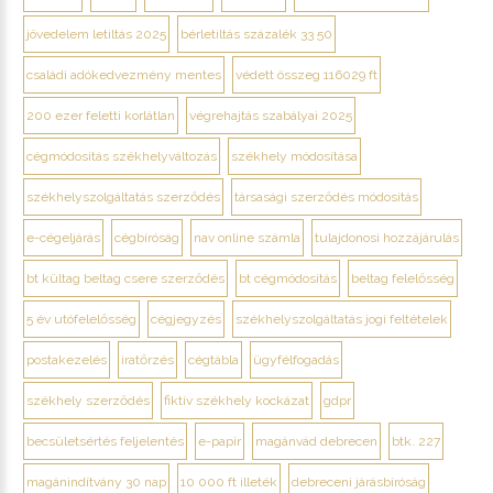
jövedelem letiltás 2025
bérletiltás százalék 33 50
családi adókedvezmény mentes
védett összeg 116029 ft
200 ezer feletti korlátlan
végrehajtás szabályai 2025
cégmódosítás székhelyváltozás
székhely módosítása
székhelyszolgáltatás szerződés
társasági szerződés módosítás
e-cégeljárás
cégbíróság
nav online számla
tulajdonosi hozzájárulás
bt kültag beltag csere szerződés
bt cégmódosítás
beltag felelősség
5 év utófelelősség
cégjegyzés
székhelyszolgáltatás jogi feltételek
postakezelés
iratőrzés
cégtábla
ügyfélfogadás
székhely szerződés
fiktív székhely kockázat
gdpr
becsületsértés feljelentés
e-papír
magánvád debrecen
btk. 227
magánindítvány 30 nap
10 000 ft illeték
debreceni járásbíróság