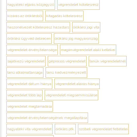
hagyatéki eljárás közjegyző
végrendelet kötelesrész
kizárás az öröklésből
kitagadás kötelesrész
haszonélvezet kötelesrész házastárs
öröklési jogi vita
öröklési ügyvéd debrecen
öröklési jog magyarország
végrendelet érvénytelensége
magánvégrendelet alaki kellékei
sajátkezű végrendelet
gépírásos végrendelet
tanúk végrendeletnél
tanú alkalmatlansága
tanú kedvezményezett
végrendelet dátum hiánya
végrendelet aláírás hiánya
végrendelet több lap
végrendelet megsemmisülése
végrendelet megtámadása
végrendelet érvénytelenségének megállapítása
hagyatéki vita végrendelet
öröklés ptk.
szóbeli végrendelet feltételei