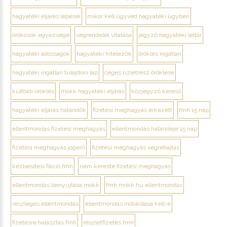
hagyatéki eljárás lépései
mikor kell ügyvéd hagyatéki ügyben
örökösök egyezsége
végrendelet vitatása
jegyző hagyatéki leltár
hagyatéki adósságok
hagyatéki hitelezők
öröklés ingatlan
hagyatéki ingatlan tulajdoni lap
céges üzletrész öröklése
külföldi öröklés
mokk hagyatéki eljárás
közjegyző kereső
hagyatéki eljárás határidők
fizetési meghagyás érkezett
fmh 15 nap
ellentmondás fizetési meghagyás
ellentmondás határideje 15 nap
fizetési meghagyás jogerő
fizetési meghagyás végrehajtás
kézbesítési fikció fmh
nem kereste fizetési meghagyás
ellentmondás benyújtása mokk
fmh.mokk.hu ellentmondás
részleges ellentmondás
ellentmondás indokolása kell-e
fizetésre halasztás fmh
részletfizetés fmh