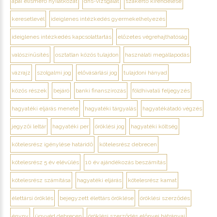
apai elismerő nyilatkozat
dns-vizsgálat
szakértő kirendelése
keresetlevél
ideiglenes intézkedés gyermekelhelyezés
ideiglenes intézkedés kapcsolattartás
előzetes végrehajthatóság
valószínűsítés
osztatlan közös tulajdon
használati megállapodás
vázrajz
szolgalmi jog
elővásárlási jog
tulajdoni hányad
közös részek
bejáró
banki finanszírozás
földhivatali feljegyzés
hagyatéki eljárás menete
hagyatéki tárgyalás
hagyatékátadó végzés
jegyzői leltár
hagyatéki per
öröklési jog
hagyatéki költség
kötelesrész igénylése határidő
kötelesrész debrecen
kötelesrész 5 év elévülés
10 év ajándékozás beszámítás
kötelesrész számítása
hagyatéki eljárás
kötelesrész kamat
élettársi öröklés
bejegyzett élettárs öröklése
öröklési szerződés
ényny
ügyvéd debrecen
öröklési szerződés előnyei hátrányai