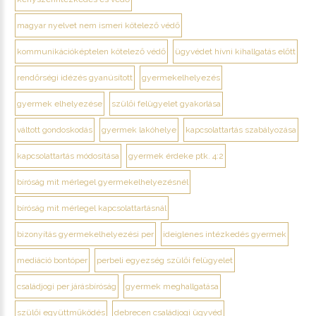
magyar nyelvet nem ismeri kötelező védő
kommunikációképtelen kötelező védő
ügyvédet hívni kihallgatás előtt
rendőrségi idézés gyanúsított
gyermekelhelyezés
gyermek elhelyezése
szülői felügyelet gyakorlása
váltott gondoskodás
gyermek lakóhelye
kapcsolattartás szabályozása
kapcsolattartás módosítása
gyermek érdeke ptk. 4:2
bíróság mit mérlegel gyermekelhelyezésnél
bíróság mit mérlegel kapcsolattartásnál
bizonyítás gyermekelhelyezési per
ideiglenes intézkedés gyermek
mediáció bontóper
perbeli egyezség szülői felügyelet
családjogi per járásbíróság
gyermek meghallgatása
szülői együttműködés
debrecen családjogi ügyvéd