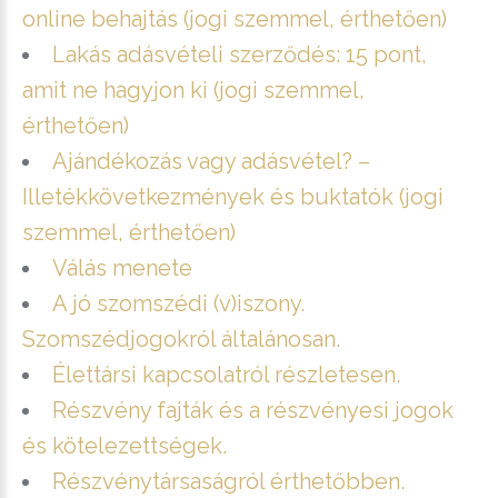
online behajtás (jogi szemmel, érthetően)
Lakás adásvételi szerződés: 15 pont,
amit ne hagyjon ki (jogi szemmel,
érthetően)
Ajándékozás vagy adásvétel? –
Illetékkövetkezmények és buktatók (jogi
szemmel, érthetően)
Válás menete
A jó szomszédi (v)iszony.
Szomszédjogokról általánosan.
Élettársi kapcsolatról részletesen.
Részvény fajták és a részvényesi jogok
és kötelezettségek.
Részvénytársaságról érthetőbben.