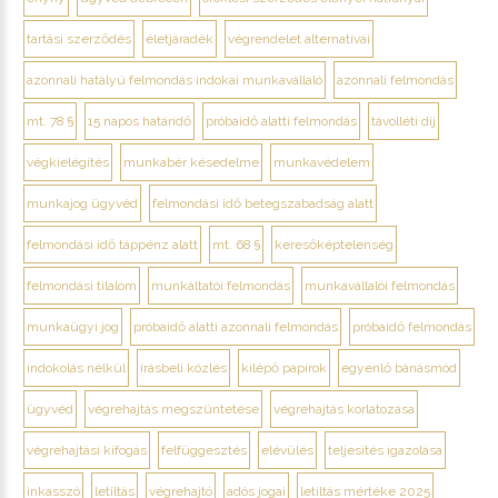
tartási szerződés
életjáradék
végrendelet alternatívái
azonnali hatályú felmondás indokai munkavállaló
azonnali felmondás
mt. 78 §
15 napos határidő
próbaidő alatti felmondás
távolléti díj
végkielégítés
munkabér késedelme
munkavédelem
munkajog ügyvéd
felmondási idő betegszabadság alatt
felmondási idő táppénz alatt
mt. 68 §
keresőképtelenség
felmondási tilalom
munkáltatói felmondás
munkavállalói felmondás
munkaügyi jog
próbaidő alatti azonnali felmondás
próbaidő felmondás
indokolás nélkül
írásbeli közlés
kilépő papírok
egyenlő bánásmód
ügyvéd
végrehajtás megszüntetése
végrehajtás korlátozása
végrehajtási kifogás
felfüggesztés
elévülés
teljesítés igazolása
inkasszó
letiltás
végrehajtó
adós jogai
letiltás mértéke 2025