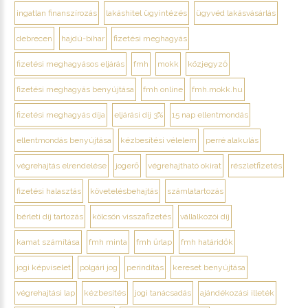
ingatlan finanszírozás
lakáshitel ügyintézés
ügyvéd lakásvásárlás
debrecen
hajdú-bihar
fizetési meghagyás
fizetési meghagyásos eljárás
fmh
mokk
közjegyző
fizetési meghagyás benyújtása
fmh online
fmh.mokk.hu
fizetési meghagyás díja
eljárási díj 3%
15 nap ellentmondás
ellentmondás benyújtása
kézbesítési vélelem
perré alakulás
végrehajtás elrendelése
jogerő
végrehajtható okirat
részletfizetés
fizetési halasztás
követelésbehajtás
számlatartozás
bérleti díj tartozás
kölcsön visszafizetés
vállalkozói díj
kamat számítása
fmh minta
fmh űrlap
fmh határidők
jogi képviselet
polgári jog
perindítás
kereset benyújtása
végrehajtási lap
kézbesítés
jogi tanácsadás
ajándékozási illeték