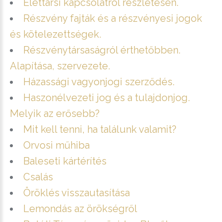
Élettársi kapcsolatról részletesen.
Részvény fajták és a részvényesi jogok
és kötelezettségek.
Részvénytársaságról érthetőbben.
Alapítása, szervezete.
Házassági vagyonjogi szerződés.
Haszonélvezeti jog és a tulajdonjog.
Melyik az erősebb?
Mit kell tenni, ha találunk valamit?
Orvosi műhiba
Baleseti kártérítés
Csalás
Öröklés visszautasítása
Lemondás az örökségről