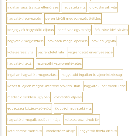
ingatlanvásárlás jogi ellenőrzés
hagyatéki vita
örököstársak vita
hagyatéki egyezség
peren kívüli megegyezés öröklés
közjegyző hagyatéki eljárás
osztályos egyezség
örökrész kivásárlása
hagyaték megosztása
örökösök megállapodása
öröklési jogvita
kötelesrész vita
végrendelet vita
végrendelet érvényessége
hagyatéki leltár
hagyatéki vagyonértékelés
ingatlan hagyaték megosztása
hagyatéki ingatlan tulajdonközösség
közös tulajdon megszüntetése öröklés után
hagyatéki per elkerülése
mediáció öröklési ügyben
közvetítői eljárás
egyezség közjegyző előtt
ügyvéd hagyatéki vita
hagyatéki megállapodás mintája
kötelesrész kinek jár
kötelesrész mértéke
kötelesrész alapja
hagyaték tiszta értéke