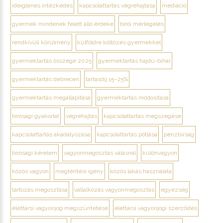
ideiglenes intézkedés
kapcsolattartás végrehajtása
mediáció
gyermek mindenek felett álló érdeke
bírói mérlegelés
rendkívüli körülmény
külföldre költözés gyermekkel
gyermektartás összege 2025
gyermektartás hajdú-bihar
gyermektartás debrecen
tartásdíj 15–25%
gyermektartás megállapítása
gyermektartás módosítása
bírósági gyakorlat
végrehajtás
kapcsolattartás megszegése
kapcsolattartás akadályozása
kapcsolattartás pótlása
pénzbírság
bírósági kérelem
vagyonmegosztás válásnál
különvagyon
közös vagyon
megtérítési igény
közös lakás használata
tartozás megosztása
vállalkozás vagyonmegosztás
egyezség
élettársi vagyonjog megszüntetése
élettársi vagyonjogi szerződés