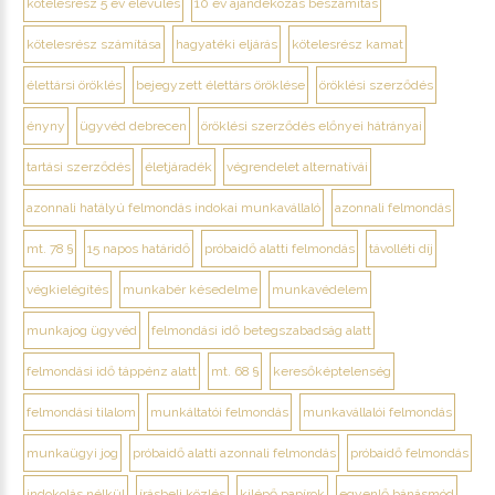
kötelesrész 5 év elévülés
10 év ajándékozás beszámítás
kötelesrész számítása
hagyatéki eljárás
kötelesrész kamat
élettársi öröklés
bejegyzett élettárs öröklése
öröklési szerződés
ényny
ügyvéd debrecen
öröklési szerződés előnyei hátrányai
tartási szerződés
életjáradék
végrendelet alternatívái
azonnali hatályú felmondás indokai munkavállaló
azonnali felmondás
mt. 78 §
15 napos határidő
próbaidő alatti felmondás
távolléti díj
végkielégítés
munkabér késedelme
munkavédelem
munkajog ügyvéd
felmondási idő betegszabadság alatt
felmondási idő táppénz alatt
mt. 68 §
keresőképtelenség
felmondási tilalom
munkáltatói felmondás
munkavállalói felmondás
munkaügyi jog
próbaidő alatti azonnali felmondás
próbaidő felmondás
indokolás nélkül
írásbeli közlés
kilépő papírok
egyenlő bánásmód