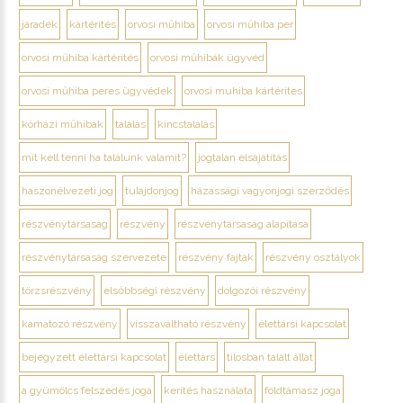
járadék
kártérítés
orvosi műhiba
orvosi műhiba per
orvosi műhiba kártérítés
orvosi műhibák ügyvéd
orvosi műhiba peres ügyvédek
orvosi muhiba kártérítes
kórházi műhibák
találás
kincstalálás
mit kell tenni ha találunk valamit?
jogtalan elsajátítás
haszonélvezeti jog
tulajdonjog
házassági vagyonjogi szerződés
részvénytársaság
részvény
részvénytársaság alapítása
részvénytársaság szervezete
részvény fajták
részvény osztályok
törzsrészvény
elsőbbségi részvény
dolgozói részvény
kamatozó részvény
visszaváltható részvény
élettársi kapcsolat
bejegyzett élettársi kapcsolat
élettárs
tilosban talált állat
a gyümölcs felszedés joga
kerítés használata
földtámasz joga