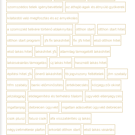
szomszédos telek igénybevétele
az áthajló ágak és átnyúló gyökerek
kilátástól való megfosztás és az árnyékolás
a szomszéd telkére történő ablaknyitás
otthon start
otthon start hitel
otthon start program
3% fix lakáshitel
fix 3% hitel
első otthon hitel
első lakás hitel
lakáshitel 3%
államilag támogatott lakáshitel
lakásvásárlás támogatás
új lakás hitel
használt lakás hitel
építési hitel 3%
önerő lakáshitel
tb jogviszony feltételek
jtm szabály
hfm szabály
banki előminősítés
értékbecslés
közjegyzői okirat
jelzálogjog
elidegenítési és terhelési tilalom
ügyvédi ellenjegyzés
ingatlanjog
debrecen ügyvéd
ingatlan adásvétel ügyvéd debrecen
csok plusz
falusi csok
áfa visszatérítés új lakás
négyzetméterár plafon
árkorlát otthon start
első lakás vásárlás