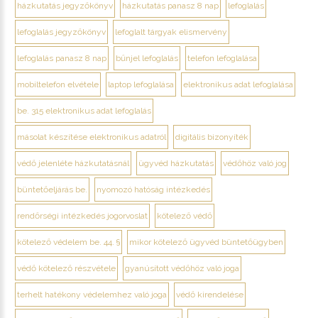
házkutatás jegyzőkönyv
házkutatás panasz 8 nap
lefoglalás
lefoglalás jegyzőkönyv
lefoglalt tárgyak elismervény
lefoglalás panasz 8 nap
bűnjel lefoglalás
telefon lefoglalása
mobiltelefon elvétele
laptop lefoglalása
elektronikus adat lefoglalása
be. 315 elektronikus adat lefoglalás
másolat készítése elektronikus adatról
digitális bizonyíték
védő jelenléte házkutatásnál
ügyvéd házkutatás
védőhöz való jog
büntetőeljárás be.
nyomozó hatóság intézkedés
rendőrségi intézkedés jogorvoslat
kötelező védő
kötelező védelem be. 44. §
mikor kötelező ügyvéd büntetőügyben
védő kötelező részvétele
gyanúsított védőhöz való joga
terhelt hatékony védelemhez való joga
védő kirendelése