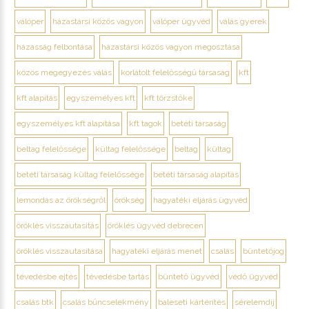
válóper
házastársi közös vagyon
válóper ügyvéd
válás gyerek
házasság felbontása
házastársi közös vagyon megosztása
közös megegyezés válás
korlátolt felelősségű társaság
kft
kft alapítás
egyszemélyes kft
kft törzstőke
egyszemélyes kft alapítása
kft tagok
betéti társaság
beltag felelőssége
kültag felelőssége
beltag
kültag
betéti társaság kültag felelőssége
betéti társaság alapítás
lemondás az örökségről
örökség
hagyatéki eljárás ügyvéd
öröklés visszautasítás
öröklés ügyvéd debrecen
öröklés visszautasítása
hagyatéki eljárás menet
csalás
büntetőjog
tévedésbe ejtés
tévedésbe tartás
büntető ügyvéd
védő ügyvéd
csalás btk
csalás bűncselekmény
baleseti kártérítés
sérelemdíj