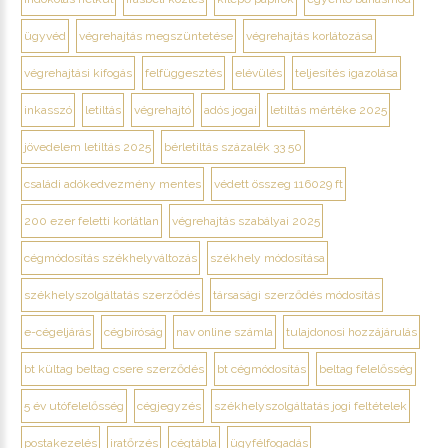
ügyvéd
végrehajtás megszüntetése
végrehajtás korlátozása
végrehajtási kifogás
felfüggesztés
elévülés
teljesítés igazolása
inkasszó
letiltás
végrehajtó
adós jogai
letiltás mértéke 2025
jövedelem letiltás 2025
bérletiltás százalék 33 50
családi adókedvezmény mentes
védett összeg 116029 ft
200 ezer feletti korlátlan
végrehajtás szabályai 2025
cégmódosítás székhelyváltozás
székhely módosítása
székhelyszolgáltatás szerződés
társasági szerződés módosítás
e-cégeljárás
cégbíróság
nav online számla
tulajdonosi hozzájárulás
bt kültag beltag csere szerződés
bt cégmódosítás
beltag felelősség
5 év utófelelősség
cégjegyzés
székhelyszolgáltatás jogi feltételek
postakezelés
iratőrzés
cégtábla
ügyfélfogadás