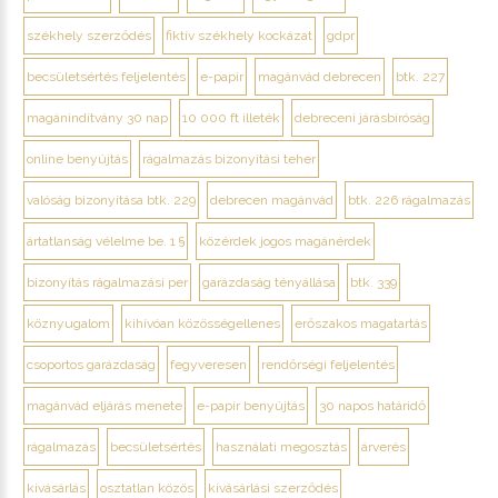
székhely szerződés
fiktív székhely kockázat
gdpr
becsületsértés feljelentés
e-papír
magánvád debrecen
btk. 227
magánindítvány 30 nap
10 000 ft illeték
debreceni járásbíróság
online benyújtás
rágalmazás bizonyítási teher
valóság bizonyítása btk. 229
debrecen magánvád
btk. 226 rágalmazás
ártatlanság vélelme be. 1 §
közérdek jogos magánérdek
bizonyítás rágalmazási per
garázdaság tényállása
btk. 339
köznyugalom
kihívóan közösségellenes
erőszakos magatartás
csoportos garázdaság
fegyveresen
rendőrségi feljelentés
magánvád eljárás menete
e-papír benyújtás
30 napos határidő
rágalmazás
becsületsértés
használati megosztás
árverés
kivásárlás
osztatlan közös
kivásárlási szerződés