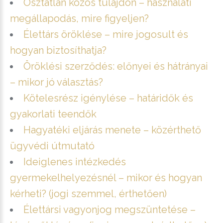
Osztatlan közös tulajdon – használati
megállapodás, mire figyeljen?
Élettárs öröklése – mire jogosult és
hogyan biztosíthatja?
Öröklési szerződés: előnyei és hátrányai
– mikor jó választás?
Kötelesrész igénylése – határidők és
gyakorlati teendők
Hagyatéki eljárás menete – közérthető
ügyvédi útmutató
Ideiglenes intézkedés
gyermekelhelyezésnél – mikor és hogyan
kérheti? (jogi szemmel, érthetően)
Élettársi vagyonjog megszüntetése –