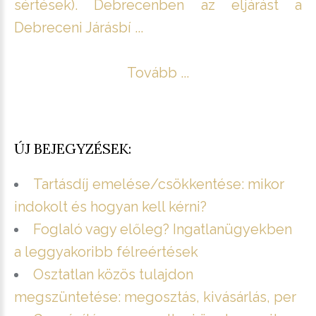
sértések). Debrecenben az eljárást a
Debreceni Járásbí ...
Tovább ...
ÚJ BEJEGYZÉSEK:
Tartásdíj emelése/csökkentése: mikor
indokolt és hogyan kell kérni?
Foglaló vagy előleg? Ingatlanügyekben
a leggyakoribb félreértések
Osztatlan közös tulajdon
megszüntetése: megosztás, kivásárlás, per