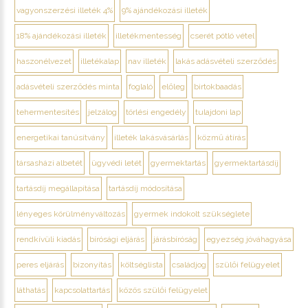
vagyonszerzési illeték 4%
9% ajándékozási illeték
18% ajándékozási illeték
illetékmentesség
cserét pótló vétel
haszonélvezet
illetékalap
nav illeték
lakás adásvételi szerződés
adásvételi szerződés minta
foglaló
előleg
birtokbaadás
tehermentesítés
jelzálog
törlési engedély
tulajdoni lap
energetikai tanúsítvány
illeték lakásvásárlás
közmű átírás
társasházi albetét
ügyvédi letét
gyermektartás
gyermektartásdíj
tartásdíj megállapítása
tartásdíj módosítása
lényeges körülményváltozás
gyermek indokolt szükséglete
rendkívüli kiadás
bírósági eljárás
járásbíróság
egyezség jóváhagyása
peres eljárás
bizonyítás
költséglista
családjog
szülői felügyelet
láthatás
kapcsolattartás
közös szülői felügyelet