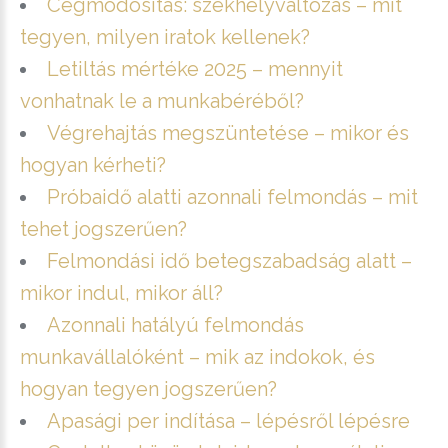
Cégmódosítás: székhelyváltozás – mit
tegyen, milyen iratok kellenek?
Letiltás mértéke 2025 – mennyit
vonhatnak le a munkabéréből?
Végrehajtás megszüntetése – mikor és
hogyan kérheti?
Próbaidő alatti azonnali felmondás – mit
tehet jogszerűen?
Felmondási idő betegszabadság alatt –
mikor indul, mikor áll?
Azonnali hatályú felmondás
munkavállalóként – mik az indokok, és
hogyan tegyen jogszerűen?
Apasági per indítása – lépésről lépésre