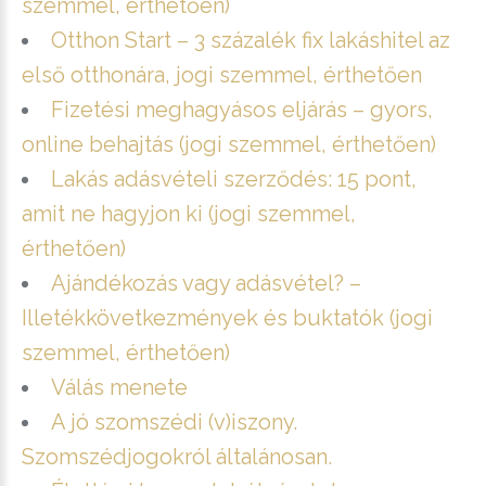
szemmel, érthetően)
Otthon Start – 3 százalék fix lakáshitel az
első otthonára, jogi szemmel, érthetően
Fizetési meghagyásos eljárás – gyors,
online behajtás (jogi szemmel, érthetően)
Lakás adásvételi szerződés: 15 pont,
amit ne hagyjon ki (jogi szemmel,
érthetően)
Ajándékozás vagy adásvétel? –
Illetékkövetkezmények és buktatók (jogi
szemmel, érthetően)
Válás menete
A jó szomszédi (v)iszony.
Szomszédjogokról általánosan.