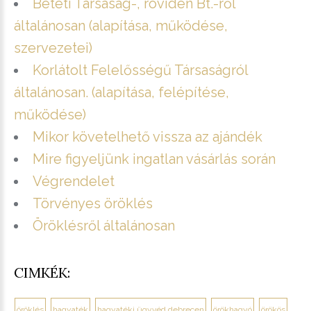
Betéti Társaság-, röviden Bt.-ről
általánosan (alapítása, működése,
szervezetei)
Korlátolt Felelősségű Társaságról
általánosan. (alapítása, felépítése,
működése)
Mikor követelhető vissza az ajándék
Mire figyeljünk ingatlan vásárlás során
Végrendelet
Törvényes öröklés
Öröklésről általánosan
CIMKÉK:
öröklés
hagyaték
hagyatéki ügyvéd debrecen
örökhagyó
örökös