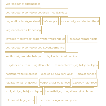
végrendelet megtámadása
végrendelet érvénytelenségének megállapítása
hagyatéki vita végrendelet
öröklés ptk.
szóbeli végrendelet feltételei
végrendelkezési képesség
tévedés megtévesztés kényszer végrendelet
kitagadás formai hibája
végrendelet érvénytelenség következményei
korábbi végrendelet hatálya
tulajdoni lap értelmezése
tulajdoni lap iii rész
ingatlan teher
haszonélvezeti jog tulajdoni lapon
haszonélvezet jelentése
jelzálogjog tulajdoni lapon
jelzálog törlése
jelzálog törlési engedély
végrehajtási jog törlése
széljegy jelentése
szolgalmi jog tulajdoni lapon
használati jog
ingatlan-nyilvántartás
földhivatali bejegyzés
tehermentes ingatlan mit jelent