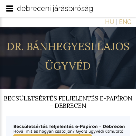
debreceni járásbíróság
HU
|
ENG
DR.
BÁNHEGYESI
LAJOS
ÜGYVÉD
BECSÜLETSÉRTÉS FELJELENTÉS E-PAPÍRON
– DEBRECEN