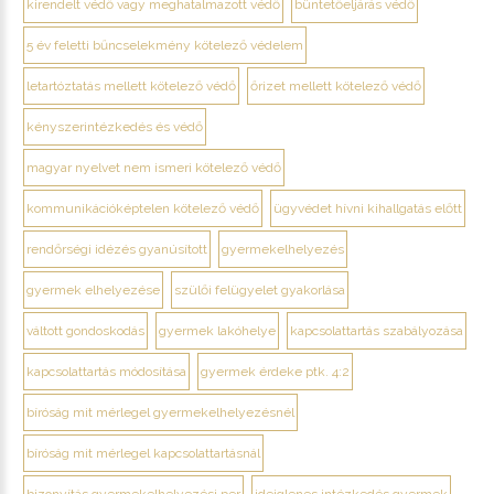
kirendelt védő vagy meghatalmazott védő
büntetőeljárás védő
5 év feletti bűncselekmény kötelező védelem
letartóztatás mellett kötelező védő
őrizet mellett kötelező védő
kényszerintézkedés és védő
magyar nyelvet nem ismeri kötelező védő
kommunikációképtelen kötelező védő
ügyvédet hívni kihallgatás előtt
rendőrségi idézés gyanúsított
gyermekelhelyezés
gyermek elhelyezése
szülői felügyelet gyakorlása
váltott gondoskodás
gyermek lakóhelye
kapcsolattartás szabályozása
kapcsolattartás módosítása
gyermek érdeke ptk. 4:2
bíróság mit mérlegel gyermekelhelyezésnél
bíróság mit mérlegel kapcsolattartásnál
bizonyítás gyermekelhelyezési per
ideiglenes intézkedés gyermek