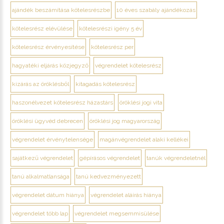
ajándék beszámítása kötelesrészbe
10 éves szabály ajándékozás
kötelesrész elévülése
kötelesrészi igény 5 év
kötelesrész érvényesítése
kötelesrész per
hagyatéki eljárás közjegyző
végrendelet kötelesrész
kizárás az öröklésből
kitagadás kötelesrész
haszonélvezet kötelesrész házastárs
öröklési jogi vita
öröklési ügyvéd debrecen
öröklési jog magyarország
végrendelet érvénytelensége
magánvégrendelet alaki kellékei
sajátkezű végrendelet
gépírásos végrendelet
tanúk végrendeletnél
tanú alkalmatlansága
tanú kedvezményezett
végrendelet dátum hiánya
végrendelet aláírás hiánya
végrendelet több lap
végrendelet megsemmisülése