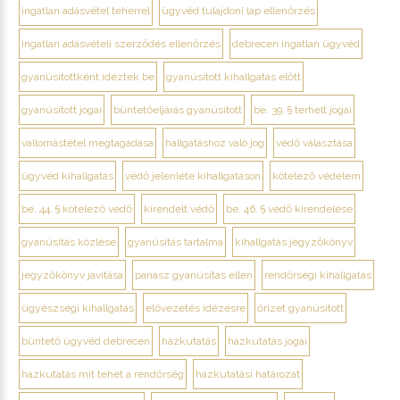
ingatlan adásvétel teherrel
ügyvéd tulajdoni lap ellenőrzés
ingatlan adásvételi szerződés ellenőrzés
debrecen ingatlan ügyvéd
gyanúsítottként idéztek be
gyanúsított kihallgatás előtt
gyanúsított jogai
büntetőeljárás gyanúsított
be. 39. § terhelt jogai
vallomástétel megtagadása
hallgatáshoz való jog
védő választása
ügyvéd kihallgatás
védő jelenléte kihallgatáson
kötelező védelem
be. 44. § kötelező védő
kirendelt védő
be. 46. § védő kirendelése
gyanúsítás közlése
gyanúsítás tartalma
kihallgatás jegyzőkönyv
jegyzőkönyv javítása
panasz gyanúsítás ellen
rendőrségi kihallgatás
ügyészségi kihallgatás
elővezetés idézésre
őrizet gyanúsított
büntető ügyvéd debrecen
házkutatás
házkutatás jogai
házkutatás mit tehet a rendőrség
házkutatási határozat