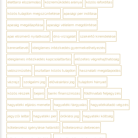
élettársi elszámolás
közreműködés aránya
közös ráfordítás
közös tulajdon megszüntetése
apasági per indítása
apaság megállapítása
apasági vélelem megdöntése
apai elismerő nyilatkozat
dns-vizsgálat
szakértő kirendelése
keresetlevél
ideiglenes intézkedés gyermekelhelyezés
ideiglenes intézkedés kapcsolattartás
előzetes végrehajthatóság
valószínűsítés
osztatlan közös tulajdon
használati megállapodás
vázrajz
szolgalmi jog
elővásárlási jog
tulajdoni hányad
közös részek
bejáró
banki finanszírozás
földhivatali feljegyzés
hagyatéki eljárás menete
hagyatéki tárgyalás
hagyatékátadó végzés
jegyzői leltár
hagyatéki per
öröklési jog
hagyatéki költség
kötelesrész igénylése határidő
kötelesrész debrecen