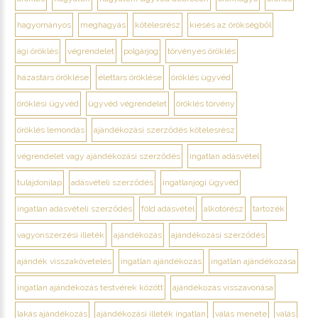
hagyományos
meghagyás
kötelesrész
kiesés az örökségből
ági öröklés
végrendelet
polgárjog
törvényes öröklés
házastárs öröklése
élettárs öröklése
öröklés ügyvéd
öröklési ügyvéd
ügyvéd végrendelet
öröklés törvény
öröklés lemondás
ajándékozási szerződés kötelesrész
végrendelet vagy ajándékozási szerződés
ingatlan adásvétel
tulajdonilap
adásvételi szerződés
ingatlanjogi ügyvéd
ingatlan adásvételi szerződés
föld adásvétel
alkotórész
tartozék
vagyonszerzési illeték
ajándékozás
ajándékozási szerződés
ajándék visszakövetelés
ingatlan ajándékozás
ingatlan ajándékozása
ingatlan ajándékozás testvérek között
ajándékozás visszavonása
lakás ajándékozás
ajándékozási illeték ingatlan
válás menete
válás