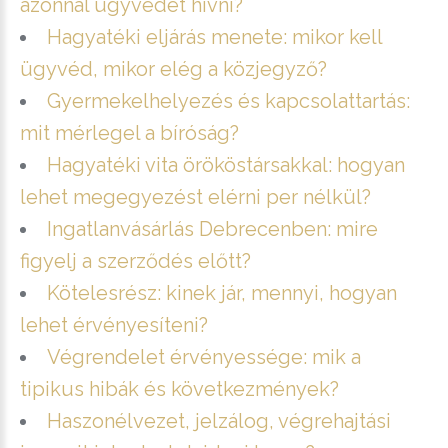
azonnal ügyvédet hívni?
Hagyatéki eljárás menete: mikor kell
ügyvéd, mikor elég a közjegyző?
Gyermekelhelyezés és kapcsolattartás:
mit mérlegel a bíróság?
Hagyatéki vita örököstársakkal: hogyan
lehet megegyezést elérni per nélkül?
Ingatlanvásárlás Debrecenben: mire
figyelj a szerződés előtt?
Kötelesrész: kinek jár, mennyi, hogyan
lehet érvényesíteni?
Végrendelet érvényessége: mik a
tipikus hibák és következmények?
Haszonélvezet, jelzálog, végrehajtási