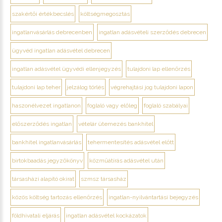
szakértői értékbecslés
költségmegosztás
ingatlanvásárlás debrecenben
ingatlan adásvételi szerződés debrecen
ügyvéd ingatlan adásvétel debrecen
ingatlan adásvétel ügyvédi ellenjegyzés
tulajdoni lap ellenőrzés
tulajdoni lap teher
jelzálog törlés
végrehajtási jog tulajdoni lapon
haszonélvezet ingatlanon
foglaló vagy előleg
foglaló szabályai
előszerződés ingatlan
vételár ütemezés bankhitel
bankhitel ingatlanvásárlás
tehermentesítés adásvétel előtt
birtokbaadás jegyzőkönyv
közműátírás adásvétel után
társasházi alapító okirat
szmsz társasház
közös költség tartozás ellenőrzés
ingatlan-nyilvántartási bejegyzés
földhivatali eljárás
ingatlan adásvétel kockázatok