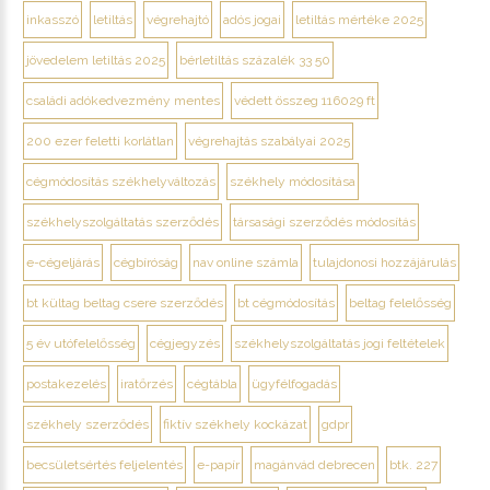
inkasszó
letiltás
végrehajtó
adós jogai
letiltás mértéke 2025
jövedelem letiltás 2025
bérletiltás százalék 33 50
családi adókedvezmény mentes
védett összeg 116029 ft
200 ezer feletti korlátlan
végrehajtás szabályai 2025
cégmódosítás székhelyváltozás
székhely módosítása
székhelyszolgáltatás szerződés
társasági szerződés módosítás
e-cégeljárás
cégbíróság
nav online számla
tulajdonosi hozzájárulás
bt kültag beltag csere szerződés
bt cégmódosítás
beltag felelősség
5 év utófelelősség
cégjegyzés
székhelyszolgáltatás jogi feltételek
postakezelés
iratőrzés
cégtábla
ügyfélfogadás
székhely szerződés
fiktív székhely kockázat
gdpr
becsületsértés feljelentés
e-papír
magánvád debrecen
btk. 227