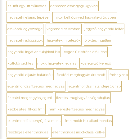
szülői együttműködés
debrecen családjogi ügyvéd
hagyatéki eljárás lépései
mikor kell ügyvéd hagyatéki ügyben
örökösök egyezsége
végrendelet vitatása
jegyző hagyatéki leltár
hagyatéki adósságok
hagyatéki hitelezők
öröklés ingatlan
hagyatéki ingatlan tulajdoni lap
céges üzletrész öröklése
külföldi öröklés
mokk hagyatéki eljárás
közjegyző kereső
hagyatéki eljárás határidők
fizetési meghagyás érkezett
fmh 15 nap
ellentmondás fizetési meghagyás
ellentmondás határideje 15 nap
fizetési meghagyás jogerő
fizetési meghagyás végrehajtás
kézbesítési fikció fmh
nem kereste fizetési meghagyás
ellentmondás benyújtása mokk
fmh.mokk.hu ellentmondás
részleges ellentmondás
ellentmondás indokolása kell-e