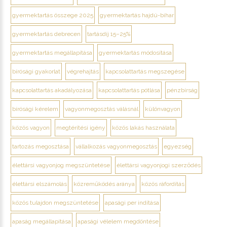
gyermektartás összege 2025
gyermektartás hajdú-bihar
gyermektartás debrecen
tartásdíj 15–25%
gyermektartás megállapítása
gyermektartás módosítása
bírósági gyakorlat
végrehajtás
kapcsolattartás megszegése
kapcsolattartás akadályozása
kapcsolattartás pótlása
pénzbírság
bírósági kérelem
vagyonmegosztás válásnál
különvagyon
közös vagyon
megtérítési igény
közös lakás használata
tartozás megosztása
vállalkozás vagyonmegosztás
egyezség
élettársi vagyonjog megszüntetése
élettársi vagyonjogi szerződés
élettársi elszámolás
közreműködés aránya
közös ráfordítás
közös tulajdon megszüntetése
apasági per indítása
apaság megállapítása
apasági vélelem megdöntése