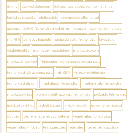
ényny
ügyvéd debrecen
öröklési szerződés előnyei hátrányai
tartási szerződés
életjáradék
végrendelet alternatívái
azonnali hatályú felmondás indokai munkavállaló
azonnali felmondás
mt. 78 §
15 napos határidő
próbaidő alatti felmondás
távolléti díj
végkielégítés
munkabér késedelme
munkavédelem
munkajog ügyvéd
felmondási idő betegszabadság alatt
felmondási idő táppénz alatt
mt. 68 §
keresőképtelenség
felmondási tilalom
munkáltatói felmondás
munkavállalói felmondás
munkaügyi jog
próbaidő alatti azonnali felmondás
próbaidő felmondás
indokolás nélkül
írásbeli közlés
kilépő papírok
egyenlő bánásmód
ügyvéd
végrehajtás megszüntetése
végrehajtás korlátozása
végrehajtási kifogás
felfüggesztés
elévülés
teljesítés igazolása