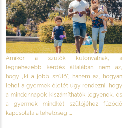
Amikor a szülők különválnak, a
legnehezebb kérdés általában nem az,
hogy „ki a jobb szülő”, hanem az, hogyan
lehet a gyermek életét úgy rendezni, hogy
a mindennapok kiszámíthatók legyenek, és
a gyermek mindkét szülőjéhez fűződő
kapcsolata a lehetőség ...