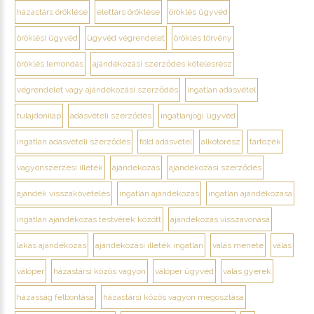
házastárs öröklése
élettárs öröklése
öröklés ügyvéd
öröklési ügyvéd
ügyvéd végrendelet
öröklés törvény
öröklés lemondás
ajándékozási szerződés kötelesrész
végrendelet vagy ajándékozási szerződés
ingatlan adásvétel
tulajdonilap
adásvételi szerződés
ingatlanjogi ügyvéd
ingatlan adásvételi szerződés
föld adásvétel
alkotórész
tartozék
vagyonszerzési illeték
ajándékozás
ajándékozási szerződés
ajándék visszakövetelés
ingatlan ajándékozás
ingatlan ajándékozása
ingatlan ajándékozás testvérek között
ajándékozás visszavonása
lakás ajándékozás
ajándékozási illeték ingatlan
válás menete
válás
válóper
házastársi közös vagyon
válóper ügyvéd
válás gyerek
házasság felbontása
házastársi közös vagyon megosztása