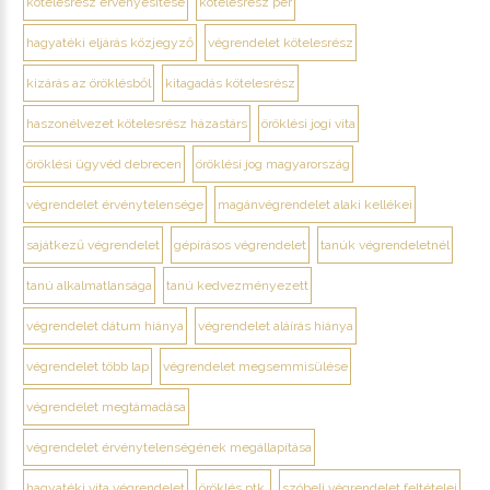
kötelesrész érvényesítése
kötelesrész per
hagyatéki eljárás közjegyző
végrendelet kötelesrész
kizárás az öröklésből
kitagadás kötelesrész
haszonélvezet kötelesrész házastárs
öröklési jogi vita
öröklési ügyvéd debrecen
öröklési jog magyarország
végrendelet érvénytelensége
magánvégrendelet alaki kellékei
sajátkezű végrendelet
gépírásos végrendelet
tanúk végrendeletnél
tanú alkalmatlansága
tanú kedvezményezett
végrendelet dátum hiánya
végrendelet aláírás hiánya
végrendelet több lap
végrendelet megsemmisülése
végrendelet megtámadása
végrendelet érvénytelenségének megállapítása
hagyatéki vita végrendelet
öröklés ptk.
szóbeli végrendelet feltételei