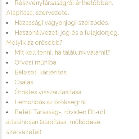
Részvénytársaságról érthetőbben.
Alapítása, szervezete.
Házassági vagyonjogi szerződés.
Haszonélvezeti jog és a tulajdonjog.
Melyik az erősebb?
Mit kell tenni, ha találunk valamit?
Orvosi műhiba
Baleseti kártérítés
Csalás
Öröklés visszautasítása
Lemondás az örökségről
Betéti Társaság-, röviden Bt.-ről
általánosan (alapítása, működése,
szervezetei)