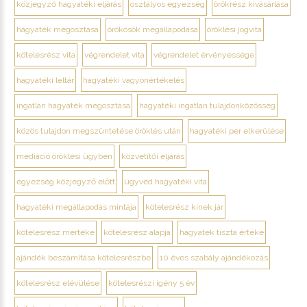
közjegyző hagyatéki eljárás
osztályos egyezség
örökrész kivásárlása
hagyaték megosztása
örökösök megállapodása
öröklési jogvita
kötelesrész vita
végrendelet vita
végrendelet érvényessége
hagyatéki leltár
hagyatéki vagyonértékelés
ingatlan hagyaték megosztása
hagyatéki ingatlan tulajdonközösség
közös tulajdon megszüntetése öröklés után
hagyatéki per elkerülése
mediáció öröklési ügyben
közvetítői eljárás
egyezség közjegyző előtt
ügyvéd hagyatéki vita
hagyatéki megállapodás mintája
kötelesrész kinek jár
kötelesrész mértéke
kötelesrész alapja
hagyaték tiszta értéke
ajándék beszámítása kötelesrészbe
10 éves szabály ajándékozás
kötelesrész elévülése
kötelesrészi igény 5 év