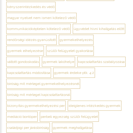
kényszerintézkedés és védő
magyar nyelvet nem ismeri kötelező védő
kommunikációképtelen kötelező védő
ügyvédet hívni kihallgatás előtt
rendőrségi idézés gyanúsított
gyermekelhelyezés
gyermek elhelyezése
szülői felügyelet gyakorlása
váltott gondoskodás
gyermek lakóhelye
kapcsolattartás szabályozása
kapcsolattartás módosítása
gyermek érdeke ptk. 4:2
bíróság mit mérlegel gyermekelhelyezésnél
bíróság mit mérlegel kapcsolattartásnál
bizonyítás gyermekelhelyezési per
ideiglenes intézkedés gyermek
mediáció bontóper
perbeli egyezség szülői felügyelet
családjogi per járásbíróság
gyermek meghallgatása