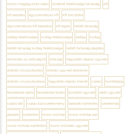
közös megegyezés válás
korlátolt felelősségű társaság
kft
kft alapítás
egyszemélyes kft
kft törzstőke
egyszemélyes kft alapítása
kft tagok
betéti társaság
beltag felelőssége
kültag felelőssége
beltag
kültag
betéti társaság kültag felelőssége
betéti társaság alapítás
lemondás az örökségről
örökség
hagyatéki eljárás ügyvéd
öröklés visszautasítás
öröklés ügyvéd debrecen
öröklés visszautasítása
hagyatéki eljárás menet
csalás
büntetőjog
tévedésbe ejtés
tévedésbe tartás
büntető ügyvéd
védő ügyvéd
csalás btk
csalás bűncselekmény
baleseti kártérítés
sérelemdíj
járadék
kártérítés
orvosi műhiba
orvosi műhiba per
orvosi műhiba kártérítés
orvosi műhibák ügyvéd