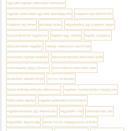
ügyvéd ingatlan adásvétel debrecen
ingatlan adásvétel ügyvédi ellenjegyzés
tulajdoni lap ellenőrzés
tulajdoni lap teher
jelzálog törlés
végrehajtási jog tulajdoni lapon
haszonélvezet ingatlanon
foglaló vagy előleg
foglaló szabályai
előszerződés ingatlan
vételár ütemezés bankhitel
bankhitel ingatlanvásárlás
tehermentesítés adásvétel előtt
birtokbaadás jegyzőkönyv
közműátírás adásvétel után
társasházi alapító okirat
szmsz társasház
közös költség tartozás ellenőrzés
ingatlan-nyilvántartási bejegyzés
földhivatali eljárás
ingatlan adásvétel kockázatok
ingatlanvásárlás jogi ellenőrzés
hagyatéki vita
örököstársak vita
hagyatéki egyezség
peren kívüli megegyezés öröklés