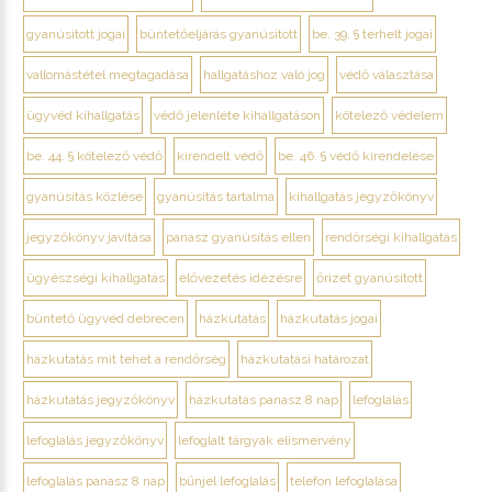
gyanúsított jogai
büntetőeljárás gyanúsított
be. 39. § terhelt jogai
vallomástétel megtagadása
hallgatáshoz való jog
védő választása
ügyvéd kihallgatás
védő jelenléte kihallgatáson
kötelező védelem
be. 44. § kötelező védő
kirendelt védő
be. 46. § védő kirendelése
gyanúsítás közlése
gyanúsítás tartalma
kihallgatás jegyzőkönyv
jegyzőkönyv javítása
panasz gyanúsítás ellen
rendőrségi kihallgatás
ügyészségi kihallgatás
elővezetés idézésre
őrizet gyanúsított
büntető ügyvéd debrecen
házkutatás
házkutatás jogai
házkutatás mit tehet a rendőrség
házkutatási határozat
házkutatás jegyzőkönyv
házkutatás panasz 8 nap
lefoglalás
lefoglalás jegyzőkönyv
lefoglalt tárgyak elismervény
lefoglalás panasz 8 nap
bűnjel lefoglalás
telefon lefoglalása