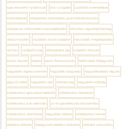
apai elismerő nyilatkozat
dns-vizsgálat
szakértő kirendelése
keresetlevél
ideiglenes intézkedés gyermekelhelyezés
ideiglenes intézkedés kapcsolattartás
előzetes végrehajthatóság
valószínűsítés
osztatlan közös tulajdon
használati megállapodás
vázrajz
szolgalmi jog
elővásárlási jog
tulajdoni hányad
közös részek
bejáró
banki finanszírozás
földhivatali feljegyzés
hagyatéki eljárás menete
hagyatéki tárgyalás
hagyatékátadó végzés
jegyzői leltár
hagyatéki per
öröklési jog
hagyatéki költség
kötelesrész igénylése határidő
kötelesrész debrecen
kötelesrész 5 év elévülés
10 év ajándékozás beszámítás
kötelesrész számítása
hagyatéki eljárás
kötelesrész kamat
élettársi öröklés
bejegyzett élettárs öröklése
öröklési szerződés