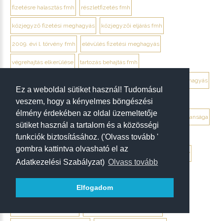
fizetésre halasztás fmh
részletfizetés fmh
közjegyző fizetési meghagyás
közjegyzői eljárás fmh
2009. évi l. törvény fmh
elévülés fizetési meghagyás
végrehajtás elkerülése
tartozás behajtás fmh
jogi személy ellentmondás elektronikusan
ügyvéd fizetési meghagyás
Ez a weboldal sütiket használ! Tudomásul
debrecen ügyvéd fizetési meghagyás
veszem, hogy a kényelmes böngészési
élmény érdekében az oldal üzemeltetője
végrendelet megtámadása mikor érdemes
végrendelet hatálytalansága
sütiket használ a tartalom és a közösségi
érvénytelenség megállapítása per
hagyatéki per végrendelet
funkciók biztosításához. ('Olvass tovább '
gombra kattintva olvasható el az
megtámadási nyilatkozat
megtámadás elévülése 5 év
ptk. 7:37
Adatkezelési Szabályzat)
Olvass tovább
beszámíthatóság végrendelet
Elfogadom
tévedés megtévesztés fenyegetés végrendelet
tisztességtelen befolyás
gépírásos végrendelet tanúk