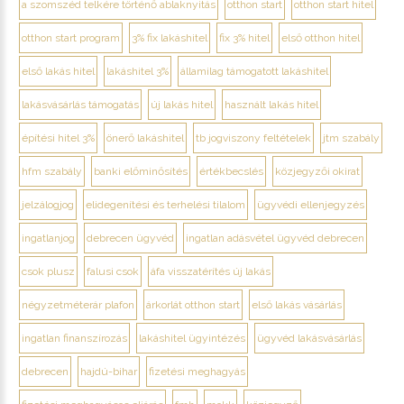
a szomszéd telkére történő ablaknyitás
otthon start
otthon start hitel
otthon start program
3% fix lakáshitel
fix 3% hitel
első otthon hitel
első lakás hitel
lakáshitel 3%
államilag támogatott lakáshitel
lakásvásárlás támogatás
új lakás hitel
használt lakás hitel
építési hitel 3%
önerő lakáshitel
tb jogviszony feltételek
jtm szabály
hfm szabály
banki előminősítés
értékbecslés
közjegyzői okirat
jelzálogjog
elidegenítési és terhelési tilalom
ügyvédi ellenjegyzés
ingatlanjog
debrecen ügyvéd
ingatlan adásvétel ügyvéd debrecen
csok plusz
falusi csok
áfa visszatérítés új lakás
négyzetméterár plafon
árkorlát otthon start
első lakás vásárlás
ingatlan finanszírozás
lakáshitel ügyintézés
ügyvéd lakásvásárlás
debrecen
hajdú-bihar
fizetési meghagyás