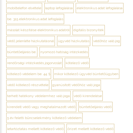
mobiltelefon elvétele
laptop lefoglalása
elektronikus adat lefoglalása
be. 315 elektronikus adat lefoglalás
másolat készítése elektronikus adatról
digitális bizonyíték
védő jelenléte házkutatásnál
ügyvéd házkutatás
védőhöz való jog
büntetőeljárás be.
nyomozó hatóság intézkedés
rendőrségi intézkedés jogorvoslat
kötelező védő
kötelező védelem be. 44. §
mikor kötelező ügyvéd büntetőügyben
védő kötelező részvétele
gyanúsított védőhöz való joga
terhelt hatékony védelemhez való joga
védő kirendelése
kirendelt védő vagy meghatalmazott védő
büntetőeljárás védő
5 év feletti bűncselekmény kötelező védelem
letartóztatás mellett kötelező védő
őrizet mellett kötelező védő