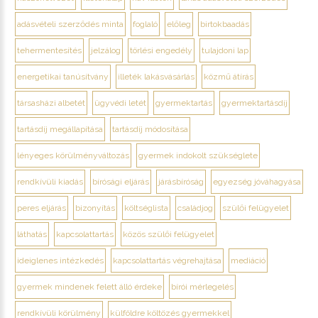
adásvételi szerződés minta
foglaló
előleg
birtokbaadás
tehermentesítés
jelzálog
törlési engedély
tulajdoni lap
energetikai tanúsítvány
illeték lakásvásárlás
közmű átírás
társasházi albetét
ügyvédi letét
gyermektartás
gyermektartásdíj
tartásdíj megállapítása
tartásdíj módosítása
lényeges körülményváltozás
gyermek indokolt szükséglete
rendkívüli kiadás
bírósági eljárás
járásbíróság
egyezség jóváhagyása
peres eljárás
bizonyítás
költséglista
családjog
szülői felügyelet
láthatás
kapcsolattartás
közös szülői felügyelet
ideiglenes intézkedés
kapcsolattartás végrehajtása
mediáció
gyermek mindenek felett álló érdeke
bírói mérlegelés
rendkívüli körülmény
külföldre költözés gyermekkel