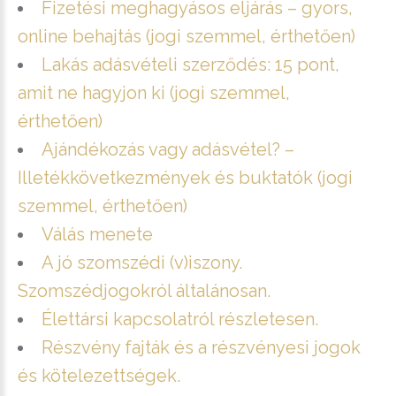
Fizetési meghagyásos eljárás – gyors,
online behajtás (jogi szemmel, érthetően)
Lakás adásvételi szerződés: 15 pont,
amit ne hagyjon ki (jogi szemmel,
érthetően)
Ajándékozás vagy adásvétel? –
Illetékkövetkezmények és buktatók (jogi
szemmel, érthetően)
Válás menete
A jó szomszédi (v)iszony.
Szomszédjogokról általánosan.
Élettársi kapcsolatról részletesen.
Részvény fajták és a részvényesi jogok
és kötelezettségek.