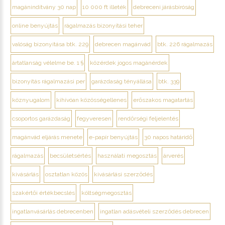
magánindítvány 30 nap
10 000 ft illeték
debreceni járásbíróság
online benyújtás
rágalmazás bizonyítási teher
valóság bizonyítása btk. 229
debrecen magánvád
btk. 226 rágalmazás
ártatlanság vélelme be. 1 §
közérdek jogos magánérdek
bizonyítás rágalmazási per
garázdaság tényállása
btk. 339
köznyugalom
kihívóan közösségellenes
erőszakos magatartás
csoportos garázdaság
fegyveresen
rendőrségi feljelentés
magánvád eljárás menete
e-papír benyújtás
30 napos határidő
rágalmazás
becsületsértés
használati megosztás
árverés
kivásárlás
osztatlan közös
kivásárlási szerződés
szakértői értékbecslés
költségmegosztás
ingatlanvásárlás debrecenben
ingatlan adásvételi szerződés debrecen