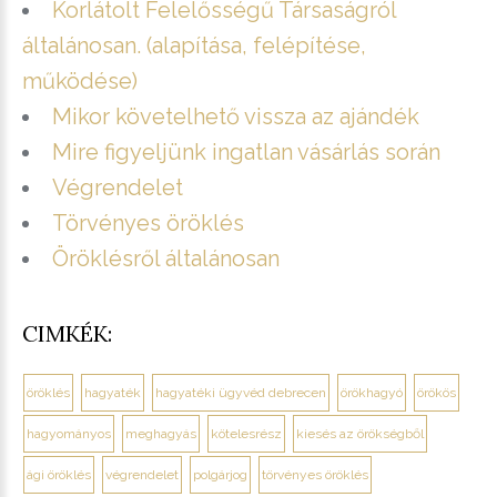
Korlátolt Felelősségű Társaságról
általánosan. (alapítása, felépítése,
működése)
Mikor követelhető vissza az ajándék
Mire figyeljünk ingatlan vásárlás során
Végrendelet
Törvényes öröklés
Öröklésről általánosan
CIMKÉK:
öröklés
hagyaték
hagyatéki ügyvéd debrecen
örökhagyó
örökös
hagyományos
meghagyás
kötelesrész
kiesés az örökségből
ági öröklés
végrendelet
polgárjog
törvényes öröklés