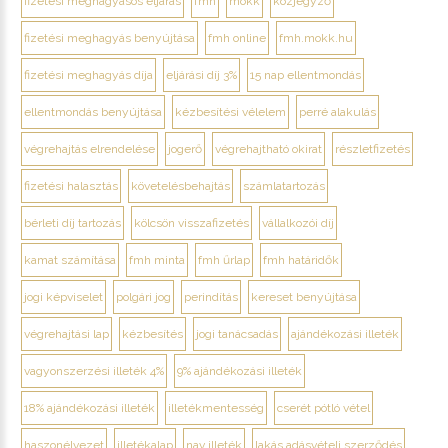
fizetési meghagyásos eljárás
fmh
mokk
közjegyző
fizetési meghagyás benyújtása
fmh online
fmh.mokk.hu
fizetési meghagyás díja
eljárási díj 3%
15 nap ellentmondás
ellentmondás benyújtása
kézbesítési vélelem
perré alakulás
végrehajtás elrendelése
jogerő
végrehajtható okirat
részletfizetés
fizetési halasztás
követelésbehajtás
számlatartozás
bérleti díj tartozás
kölcsön visszafizetés
vállalkozói díj
kamat számítása
fmh minta
fmh űrlap
fmh határidők
jogi képviselet
polgári jog
perindítás
kereset benyújtása
végrehajtási lap
kézbesítés
jogi tanácsadás
ajándékozási illeték
vagyonszerzési illeték 4%
9% ajándékozási illeték
18% ajándékozási illeték
illetékmentesség
cserét pótló vétel
haszonélvezet
illetékalap
nav illeték
lakás adásvételi szerződés