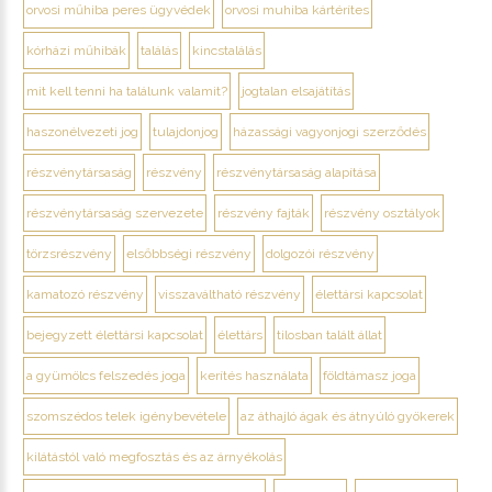
orvosi műhiba peres ügyvédek
orvosi muhiba kártérítes
kórházi műhibák
találás
kincstalálás
mit kell tenni ha találunk valamit?
jogtalan elsajátítás
haszonélvezeti jog
tulajdonjog
házassági vagyonjogi szerződés
részvénytársaság
részvény
részvénytársaság alapítása
részvénytársaság szervezete
részvény fajták
részvény osztályok
törzsrészvény
elsőbbségi részvény
dolgozói részvény
kamatozó részvény
visszaváltható részvény
élettársi kapcsolat
bejegyzett élettársi kapcsolat
élettárs
tilosban talált állat
a gyümölcs felszedés joga
kerítés használata
földtámasz joga
szomszédos telek igénybevétele
az áthajló ágak és átnyúló gyökerek
kilátástól való megfosztás és az árnyékolás