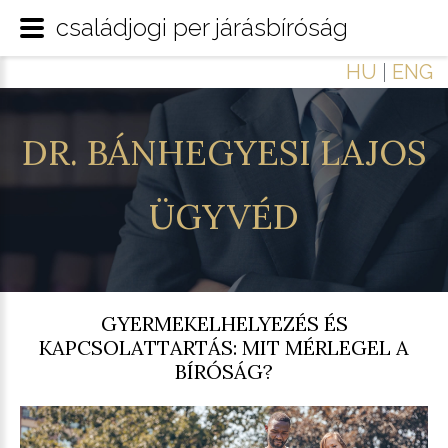
családjogi per járásbíróság
HU
|
ENG
DR.
BÁNHEGYESI
LAJOS
ÜGYVÉD
GYERMEKELHELYEZÉS ÉS
KAPCSOLATTARTÁS: MIT MÉRLEGEL A
BÍRÓSÁG?