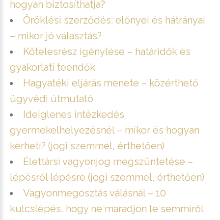
hogyan biztosíthatja?
Öröklési szerződés: előnyei és hátrányai
– mikor jó választás?
Kötelesrész igénylése – határidők és
gyakorlati teendők
Hagyatéki eljárás menete – közérthető
ügyvédi útmutató
Ideiglenes intézkedés
gyermekelhelyezésnél – mikor és hogyan
kérheti? (jogi szemmel, érthetően)
Élettársi vagyonjog megszüntetése –
lépésről lépésre (jogi szemmel, érthetően)
Vagyonmegosztás válásnál – 10
kulcslépés, hogy ne maradjon le semmiről