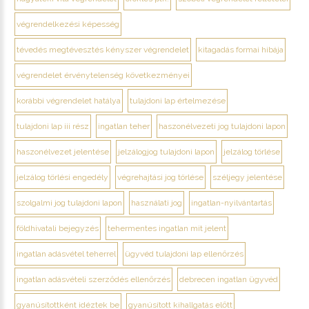
végrendelkezési képesség
tévedés megtévesztés kényszer végrendelet
kitagadás formai hibája
végrendelet érvénytelenség következményei
korábbi végrendelet hatálya
tulajdoni lap értelmezése
tulajdoni lap iii rész
ingatlan teher
haszonélvezeti jog tulajdoni lapon
haszonélvezet jelentése
jelzálogjog tulajdoni lapon
jelzálog törlése
jelzálog törlési engedély
végrehajtási jog törlése
széljegy jelentése
szolgalmi jog tulajdoni lapon
használati jog
ingatlan-nyilvántartás
földhivatali bejegyzés
tehermentes ingatlan mit jelent
ingatlan adásvétel teherrel
ügyvéd tulajdoni lap ellenőrzés
ingatlan adásvételi szerződés ellenőrzés
debrecen ingatlan ügyvéd
gyanúsítottként idéztek be
gyanúsított kihallgatás előtt