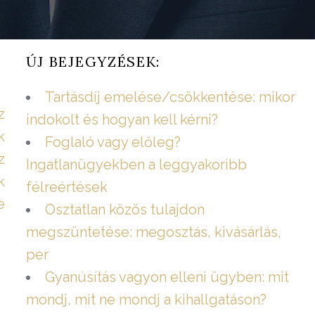
ÚJ BEJEGYZÉSEK:
Tartásdíj emelése/csökkentése: mikor
z
indokolt és hogyan kell kérni?
k
Foglaló vagy előleg?
z
Ingatlanügyekben a leggyakoribb
k
félreértések
e
Osztatlan közös tulajdon
megszüntetése: megosztás, kivásárlás,
per
Gyanúsítás vagyon elleni ügyben: mit
mondj, mit ne mondj a kihallgatáson?