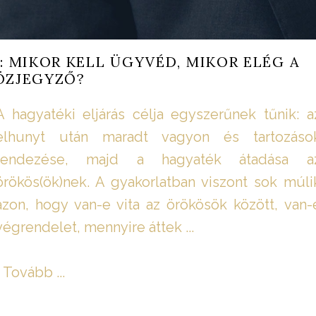
: MIKOR KELL ÜGYVÉD, MIKOR ELÉG A
ÖZJEGYZŐ?
A hagyatéki eljárás célja egyszerűnek tűnik: a
elhunyt után maradt vagyon és tartozáso
rendezése, majd a hagyaték átadása a
örökös(ök)nek. A gyakorlatban viszont sok múli
azon, hogy van-e vita az örökösök között, van-
végrendelet, mennyire áttek ...
Tovább ...