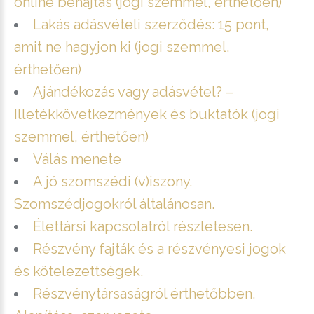
online behajtás (jogi szemmel, érthetően)
Lakás adásvételi szerződés: 15 pont,
amit ne hagyjon ki (jogi szemmel,
érthetően)
Ajándékozás vagy adásvétel? –
Illetékkövetkezmények és buktatók (jogi
szemmel, érthetően)
Válás menete
A jó szomszédi (v)iszony.
Szomszédjogokról általánosan.
Élettársi kapcsolatról részletesen.
Részvény fajták és a részvényesi jogok
és kötelezettségek.
Részvénytársaságról érthetőbben.