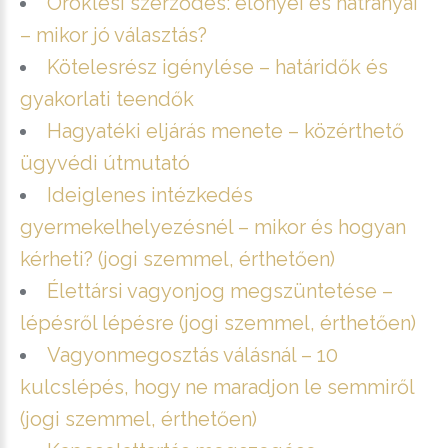
Öröklési szerződés: előnyei és hátrányai
– mikor jó választás?
Kötelesrész igénylése – határidők és
gyakorlati teendők
Hagyatéki eljárás menete – közérthető
ügyvédi útmutató
Ideiglenes intézkedés
gyermekelhelyezésnél – mikor és hogyan
kérheti? (jogi szemmel, érthetően)
Élettársi vagyonjog megszüntetése –
lépésről lépésre (jogi szemmel, érthetően)
Vagyonmegosztás válásnál – 10
kulcslépés, hogy ne maradjon le semmiről
(jogi szemmel, érthetően)