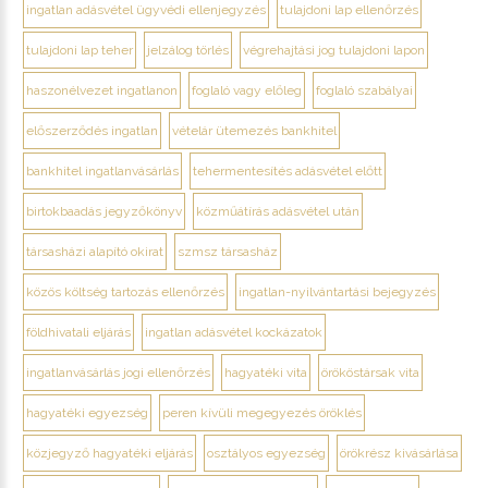
ingatlan adásvétel ügyvédi ellenjegyzés
tulajdoni lap ellenőrzés
tulajdoni lap teher
jelzálog törlés
végrehajtási jog tulajdoni lapon
haszonélvezet ingatlanon
foglaló vagy előleg
foglaló szabályai
előszerződés ingatlan
vételár ütemezés bankhitel
bankhitel ingatlanvásárlás
tehermentesítés adásvétel előtt
birtokbaadás jegyzőkönyv
közműátírás adásvétel után
társasházi alapító okirat
szmsz társasház
közös költség tartozás ellenőrzés
ingatlan-nyilvántartási bejegyzés
földhivatali eljárás
ingatlan adásvétel kockázatok
ingatlanvásárlás jogi ellenőrzés
hagyatéki vita
örököstársak vita
hagyatéki egyezség
peren kívüli megegyezés öröklés
közjegyző hagyatéki eljárás
osztályos egyezség
örökrész kivásárlása