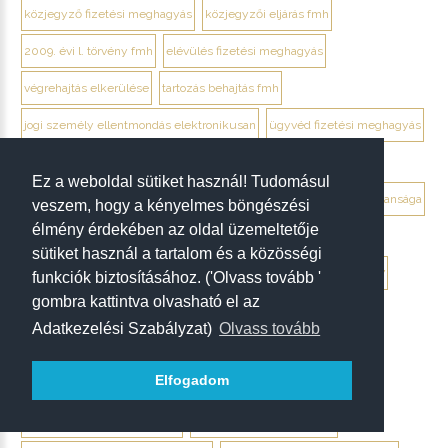
közjegyző fizetési meghagyás
közjegyzői eljárás fmh
2009. évi l. törvény fmh
elévülés fizetési meghagyás
végrehajtás elkerülése
tartozás behajtás fmh
jogi személy ellentmondás elektronikusan
ügyvéd fizetési meghagyás
debrecen ügyvéd fizetési meghagyás
Ez a weboldal sütiket használ! Tudomásul
végrendelet megtámadása mikor érdemes
végrendelet hatálytalansága
veszem, hogy a kényelmes böngészési
élmény érdekében az oldal üzemeltetője
érvénytelenség megállapítása per
hagyatéki per végrendelet
sütiket használ a tartalom és a közösségi
megtámadási nyilatkozat
megtámadás elévülése 5 év
ptk. 7:37
funkciók biztosításához. ('Olvass tovább '
gombra kattintva olvasható el az
beszámíthatóság végrendelet
Adatkezelési Szabályzat)
Olvass tovább
tévedés megtévesztés fenyegetés végrendelet
Elfogadom
tisztességtelen befolyás
gépírásos végrendelet tanúk
keltezés hiánya végrendelet
aláírás hiánya végrendelet