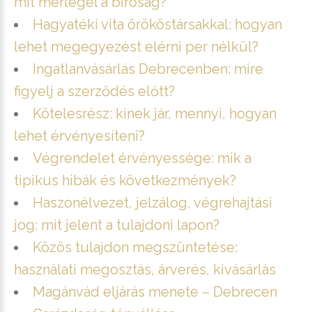
mit mérlegel a bíróság?
Hagyatéki vita örököstársakkal: hogyan
lehet megegyezést elérni per nélkül?
Ingatlanvásárlás Debrecenben: mire
figyelj a szerződés előtt?
Kötelesrész: kinek jár, mennyi, hogyan
lehet érvényesíteni?
Végrendelet érvényessége: mik a
tipikus hibák és következmények?
Haszonélvezet, jelzálog, végrehajtási
jog: mit jelent a tulajdoni lapon?
Közös tulajdon megszüntetése:
használati megosztás, árverés, kivásárlás
Magánvád eljárás menete – Debrecen