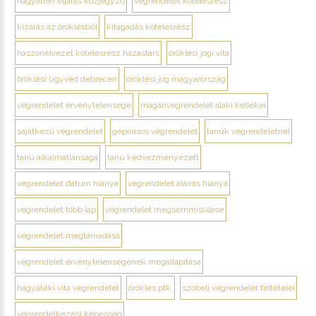
hagyatéki eljárás közjegyző
végrendelet kötelesrész
kizárás az öröklésből
kitagadás kötelesrész
haszonélvezet kötelesrész házastárs
öröklési jogi vita
öröklési ügyvéd debrecen
öröklési jog magyarország
végrendelet érvénytelensége
magánvégrendelet alaki kellékei
sajátkezű végrendelet
gépírásos végrendelet
tanúk végrendeletnél
tanú alkalmatlansága
tanú kedvezményezett
végrendelet dátum hiánya
végrendelet aláírás hiánya
végrendelet több lap
végrendelet megsemmisülése
végrendelet megtámadása
végrendelet érvénytelenségének megállapítása
hagyatéki vita végrendelet
öröklés ptk.
szóbeli végrendelet feltételei
végrendelkezési képesség