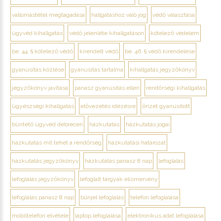
vallomástétel megtagadása
hallgatáshoz való jog
védő választása
ügyvéd kihallgatás
védő jelenléte kihallgatáson
kötelező védelem
be. 44. § kötelező védő
kirendelt védő
be. 46. § védő kirendelése
gyanúsítás közlése
gyanúsítás tartalma
kihallgatás jegyzőkönyv
jegyzőkönyv javítása
panasz gyanúsítás ellen
rendőrségi kihallgatás
ügyészségi kihallgatás
elővezetés idézésre
őrizet gyanúsított
büntető ügyvéd debrecen
házkutatás
házkutatás jogai
házkutatás mit tehet a rendőrség
házkutatási határozat
házkutatás jegyzőkönyv
házkutatás panasz 8 nap
lefoglalás
lefoglalás jegyzőkönyv
lefoglalt tárgyak elismervény
lefoglalás panasz 8 nap
bűnjel lefoglalás
telefon lefoglalása
mobiltelefon elvétele
laptop lefoglalása
elektronikus adat lefoglalása