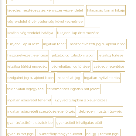
tévedés megtévesztés kényszer végrendelet
kitagadás formai hibája
végrendelet érvénytelenség következményei
korábbi végrendelet hatálya
tulajdoni lap értelmezése
tulajdoni lap iii rész
ingatlan teher
haszonélvezeti jog tulajdoni lapon
haszonélvezet jelentése
jelzálogjog tulajdoni lapon
jelzálog törlése
jelzálog törlési engedély
végrehajtási jog törlése
széljegy jelentése
szolgalmi jog tulajdoni lapon
használati jog
ingatlan-nyilvántartás
földhivatali bejegyzés
tehermentes ingatlan mit jelent
ingatlan adásvétel teherrel
ügyvéd tulajdoni lap ellenőrzés
ingatlan adásvételi szerződés ellenőrzés
debrecen ingatlan ügyvéd
gyanúsítottként idéztek be
gyanúsított kihallgatás előtt
gyanúsított jogai
büntetőeljárás gyanúsított
be. 39. § terhelt jogai