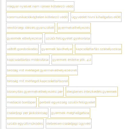
magyar nyelvet nem ismeri kötelező védő
kommunikációképtelen kötelező védő
ügyvédet hívni kihallgatás előtt
rendőrségi idézés gyanúsított
gyermekelhelyezés
gyermek elhelyezése
szülői felügyelet gyakorlása
váltott gondoskodás
gyermek lakóhelye
kapcsolattartás szabályozása
kapcsolattartás módosítása
gyermek érdeke ptk. 4:2
bíróság mit mérlegel gyermekelhelyezésnél
bíróság mit mérlegel kapcsolattartásnál
bizonyítás gyermekelhelyezési per
ideiglenes intézkedés gyermek
mediáció bontóper
perbeli egyezség szülői felügyelet
családjogi per járásbíróság
gyermek meghallgatása
szülői együttműködés
debrecen családjogi ügyvéd