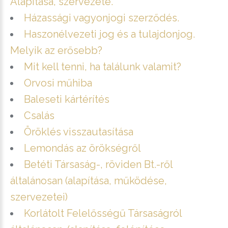
Alapítása, szervezete.
Házassági vagyonjogi szerződés.
Haszonélvezeti jog és a tulajdonjog.
Melyik az erősebb?
Mit kell tenni, ha találunk valamit?
Orvosi műhiba
Baleseti kártérítés
Csalás
Öröklés visszautasítása
Lemondás az örökségről
Betéti Társaság-, röviden Bt.-ről
általánosan (alapítása, működése,
szervezetei)
Korlátolt Felelősségű Társaságról