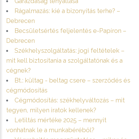
Garázdaság tényállása
Rágalmazás: kié a bizonyítás terhe? –
Debrecen
Becsületsértés feljelentés e-Papíron –
Debrecen
Székhelyszolgáltatás: jogi feltételek –
mit kell biztosítania a szolgáltatónak és a
cégnek?
Bt.: kültag - beltag csere – szerződés és
cégmódosítás
Cégmódosítás: székhelyváltozás – mit
tegyen, milyen iratok kellenek?
Letiltás mértéke 2025 – mennyit
vonhatnak le a munkabéréből?