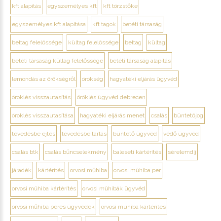
kft alapítás
egyszemélyes kft
kft törzstőke
egyszemélyes kft alapítása
kft tagok
betéti társaság
beltag felelőssége
kültag felelőssége
beltag
kültag
betéti társaság kültag felelőssége
betéti társaság alapítás
lemondás az örökségről
örökség
hagyatéki eljárás ügyvéd
öröklés visszautasítás
öröklés ügyvéd debrecen
öröklés visszautasítása
hagyatéki eljárás menet
csalás
büntetőjog
tévedésbe ejtés
tévedésbe tartás
büntető ügyvéd
védő ügyvéd
csalás btk
csalás bűncselekmény
baleseti kártérítés
sérelemdíj
járadék
kártérítés
orvosi műhiba
orvosi műhiba per
orvosi műhiba kártérítés
orvosi műhibák ügyvéd
orvosi műhiba peres ügyvédek
orvosi muhiba kártérítes