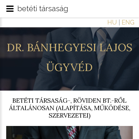
betéti társaság
HU
|
ENG
DR.
BÁNHEGYESI
LAJOS
ÜGYVÉD
BETÉTI TÁRSASÁG-, RÖVIDEN BT.-RŐL
ÁLTALÁNOSAN (ALAPÍTÁSA, MŰKÖDÉSE,
SZERVEZETEI)