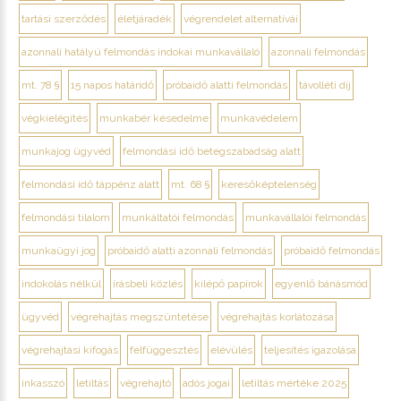
tartási szerződés
életjáradék
végrendelet alternatívái
azonnali hatályú felmondás indokai munkavállaló
azonnali felmondás
mt. 78 §
15 napos határidő
próbaidő alatti felmondás
távolléti díj
végkielégítés
munkabér késedelme
munkavédelem
munkajog ügyvéd
felmondási idő betegszabadság alatt
felmondási idő táppénz alatt
mt. 68 §
keresőképtelenség
felmondási tilalom
munkáltatói felmondás
munkavállalói felmondás
munkaügyi jog
próbaidő alatti azonnali felmondás
próbaidő felmondás
indokolás nélkül
írásbeli közlés
kilépő papírok
egyenlő bánásmód
ügyvéd
végrehajtás megszüntetése
végrehajtás korlátozása
végrehajtási kifogás
felfüggesztés
elévülés
teljesítés igazolása
inkasszó
letiltás
végrehajtó
adós jogai
letiltás mértéke 2025