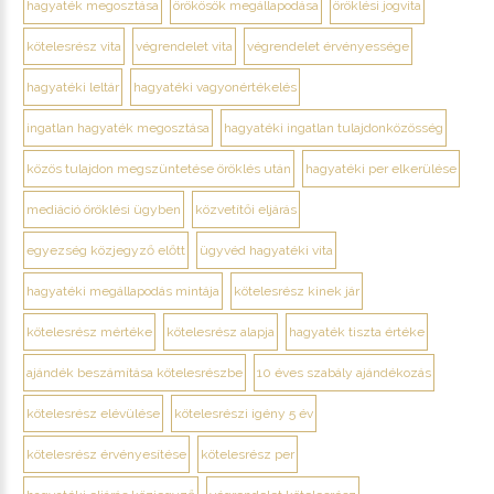
hagyaték megosztása
örökösök megállapodása
öröklési jogvita
kötelesrész vita
végrendelet vita
végrendelet érvényessége
hagyatéki leltár
hagyatéki vagyonértékelés
ingatlan hagyaték megosztása
hagyatéki ingatlan tulajdonközösség
közös tulajdon megszüntetése öröklés után
hagyatéki per elkerülése
mediáció öröklési ügyben
közvetítői eljárás
egyezség közjegyző előtt
ügyvéd hagyatéki vita
hagyatéki megállapodás mintája
kötelesrész kinek jár
kötelesrész mértéke
kötelesrész alapja
hagyaték tiszta értéke
ajándék beszámítása kötelesrészbe
10 éves szabály ajándékozás
kötelesrész elévülése
kötelesrészi igény 5 év
kötelesrész érvényesítése
kötelesrész per