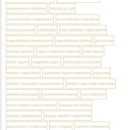
gyermektartás debrecen
tartásdíj 15–25%
gyermektartás megállapítása
gyermektartás módosítása
bírósági gyakorlat
végrehajtás
kapcsolattartás megszegése
kapcsolattartás akadályozása
kapcsolattartás pótlása
pénzbírság
bírósági kérelem
vagyonmegosztás válásnál
különvagyon
közös vagyon
megtérítési igény
közös lakás használata
tartozás megosztása
vállalkozás vagyonmegosztás
egyezség
élettársi vagyonjog megszüntetése
élettársi vagyonjogi szerződés
élettársi elszámolás
közreműködés aránya
közös ráfordítás
közös tulajdon megszüntetése
apasági per indítása
apaság megállapítása
apasági vélelem megdöntése
apai elismerő nyilatkozat
dns-vizsgálat
szakértő kirendelése