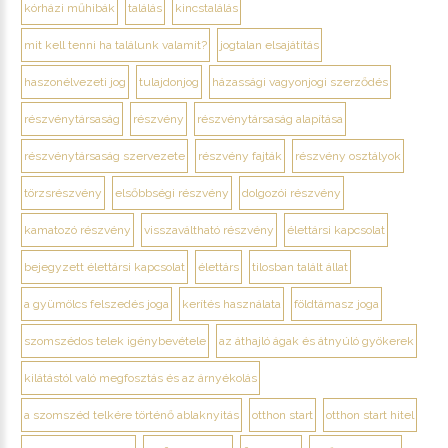
kórházi műhibák
találás
kincstalálás
mit kell tenni ha találunk valamit?
jogtalan elsajátítás
haszonélvezeti jog
tulajdonjog
házassági vagyonjogi szerződés
részvénytársaság
részvény
részvénytársaság alapítása
részvénytársaság szervezete
részvény fajták
részvény osztályok
törzsrészvény
elsőbbségi részvény
dolgozói részvény
kamatozó részvény
visszaváltható részvény
élettársi kapcsolat
bejegyzett élettársi kapcsolat
élettárs
tilosban talált állat
a gyümölcs felszedés joga
kerítés használata
földtámasz joga
szomszédos telek igénybevétele
az áthajló ágak és átnyúló gyökerek
kilátástól való megfosztás és az árnyékolás
a szomszéd telkére történő ablaknyitás
otthon start
otthon start hitel