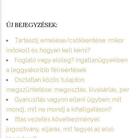
ÚJ BEJEGYZÉSEK:
Tartásdíj emelése/csökkentése: mikor
indokolt és hogyan kell kérni?
Foglaló vagy előleg? Ingatlanügyekben
a leggyakoribb félreértések
Osztatlan közös tulajdon
megszüntetése: megosztás, kivásárlás, per
Gyanúsítás vagyon elleni ügyben: mit
mondj, mit ne mondj a kihallgatáson?
Ittas vezetés következményei:
jogosítvány, eljárás, mit tegyél az első