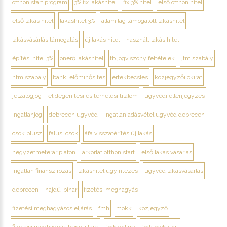
otthon start program
3% fix lakáshitel
fix 3% hitel
első otthon hitel
első lakás hitel
lakáshitel 3%
államilag támogatott lakáshitel
lakásvásárlás támogatás
új lakás hitel
használt lakás hitel
építési hitel 3%
önerő lakáshitel
tb jogviszony feltételek
jtm szabály
hfm szabály
banki előminősítés
értékbecslés
közjegyzői okirat
jelzálogjog
elidegenítési és terhelési tilalom
ügyvédi ellenjegyzés
ingatlanjog
debrecen ügyvéd
ingatlan adásvétel ügyvéd debrecen
csok plusz
falusi csok
áfa visszatérítés új lakás
négyzetméterár plafon
árkorlát otthon start
első lakás vásárlás
ingatlan finanszírozás
lakáshitel ügyintézés
ügyvéd lakásvásárlás
debrecen
hajdú-bihar
fizetési meghagyás
fizetési meghagyásos eljárás
fmh
mokk
közjegyző
fizetési meghagyás benyújtása
fmh online
fmh.mokk.hu