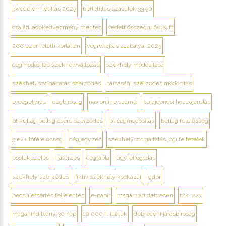
jövedelem letiltás 2025
bérletiltás százalék 33 50
családi adókedvezmény mentes
védett összeg 116029 ft
200 ezer feletti korlátlan
végrehajtás szabályai 2025
cégmódosítás székhelyváltozás
székhely módosítása
székhelyszolgáltatás szerződés
társasági szerződés módosítás
e-cégeljárás
cégbíróság
nav online számla
tulajdonosi hozzájárulás
bt kültag beltag csere szerződés
bt cégmódosítás
beltag felelősség
5 év utófelelősség
cégjegyzés
székhelyszolgáltatás jogi feltételek
postakezelés
iratőrzés
cégtábla
ügyfélfogadás
székhely szerződés
fiktív székhely kockázat
gdpr
becsületsértés feljelentés
e-papír
magánvád debrecen
btk. 227
magánindítvány 30 nap
10 000 ft illeték
debreceni járásbíróság