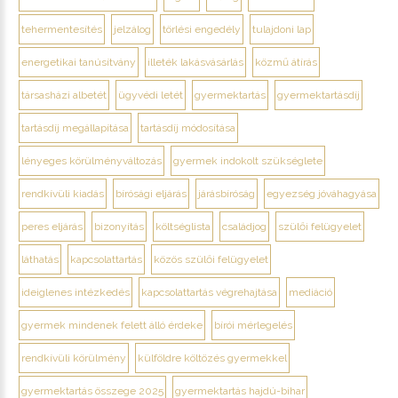
tehermentesítés
jelzálog
törlési engedély
tulajdoni lap
energetikai tanúsítvány
illeték lakásvásárlás
közmű átírás
társasházi albetét
ügyvédi letét
gyermektartás
gyermektartásdíj
tartásdíj megállapítása
tartásdíj módosítása
lényeges körülményváltozás
gyermek indokolt szükséglete
rendkívüli kiadás
bírósági eljárás
járásbíróság
egyezség jóváhagyása
peres eljárás
bizonyítás
költséglista
családjog
szülői felügyelet
láthatás
kapcsolattartás
közös szülői felügyelet
ideiglenes intézkedés
kapcsolattartás végrehajtása
mediáció
gyermek mindenek felett álló érdeke
bírói mérlegelés
rendkívüli körülmény
külföldre költözés gyermekkel
gyermektartás összege 2025
gyermektartás hajdú-bihar