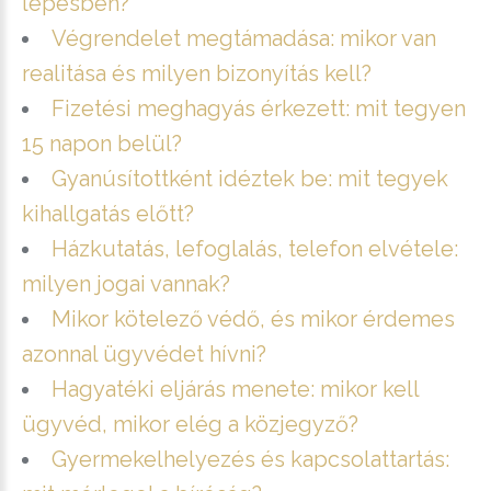
lépésben?
Végrendelet megtámadása: mikor van
realitása és milyen bizonyítás kell?
Fizetési meghagyás érkezett: mit tegyen
15 napon belül?
Gyanúsítottként idéztek be: mit tegyek
kihallgatás előtt?
Házkutatás, lefoglalás, telefon elvétele:
milyen jogai vannak?
Mikor kötelező védő, és mikor érdemes
azonnal ügyvédet hívni?
Hagyatéki eljárás menete: mikor kell
ügyvéd, mikor elég a közjegyző?
Gyermekelhelyezés és kapcsolattartás: