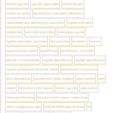
öröklési ügyvéd
ügyvéd végrendelet
öröklés törvény
öröklés lemondás
ajándékozási szerződés kötelesrész
végrendelet vagy ajándékozási szerződés
ingatlan adásvétel
tulajdonilap
adásvételi szerződés
ingatlanjogi ügyvéd
ingatlan adásvételi szerződés
föld adásvétel
alkotórész
tartozék
vagyonszerzési illeték
ajándékozás
ajándékozási szerződés
ajándék visszakövetelés
ingatlan ajándékozás
ingatlan ajándékozása
ingatlan ajándékozás testvérek között
ajándékozás visszavonása
lakás ajándékozás
ajándékozási illeték ingatlan
válás menete
válás
válóper
házastársi közös vagyon
válóper ügyvéd
válás gyerek
házasság felbontása
házastársi közös vagyon megosztása
közös megegyezés válás
korlátolt felelősségű társaság
kft