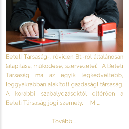
Betéti Társaság-, röviden Bt.-ről általánosan
(alapítása, működése, szervezetei) A Betéti
Társaság ma az egyik legkedveltebb,
leggyakrabban alakított gazdasági társaság.
A korábbi szabályozásoktól eltérően a
Betéti Társaság jogi személy. M ...
Tovább ...