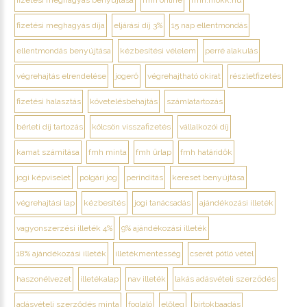
fizetési meghagyás díja
eljárási díj 3%
15 nap ellentmondás
ellentmondás benyújtása
kézbesítési vélelem
perré alakulás
végrehajtás elrendelése
jogerő
végrehajtható okirat
részletfizetés
fizetési halasztás
követelésbehajtás
számlatartozás
bérleti díj tartozás
kölcsön visszafizetés
vállalkozói díj
kamat számítása
fmh minta
fmh űrlap
fmh határidők
jogi képviselet
polgári jog
perindítás
kereset benyújtása
végrehajtási lap
kézbesítés
jogi tanácsadás
ajándékozási illeték
vagyonszerzési illeték 4%
9% ajándékozási illeték
18% ajándékozási illeték
illetékmentesség
cserét pótló vétel
haszonélvezet
illetékalap
nav illeték
lakás adásvételi szerződés
adásvételi szerződés minta
foglaló
előleg
birtokbaadás