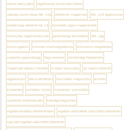
online benyújtás
rágalmazás bizonyítási teher
valóság bizonyítása btk. 229
debrecen magánvád
btk. 226 rágalmazás
ártatlanság vélelme be. 1 §
közérdek jogos magánérdek
bizonyítás rágalmazási per
garázdaság tényállása
btk. 339
köznyugalom
kihívóan közösségellenes
erőszakos magatartás
csoportos garázdaság
fegyveresen
rendőrségi feljelentés
magánvád eljárás menete
e-papír benyújtás
30 napos határidő
rágalmazás
becsületsértés
használati megosztás
árverés
kivásárlás
osztatlan közös
kivásárlási szerződés
szakértői értékbecslés
költségmegosztás
ingatlanvásárlás debrecenben
ingatlan adásvételi szerződés debrecen
ügyvéd ingatlan adásvétel debrecen