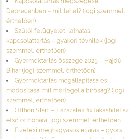
Kapcsolattartás megszegése
Debrecenben – mit tehet? (jogi szemmel,
érthetően)
Szülői felügyelet, láthatás,
kapcsolattartás – gyakori tévhitek (jogi
szemmel, érthetően)
Gyermektartás összege 2025 – Hajdú-
Bihar (jogi szemmel, érthetően)
Gyermektartás megállapítása és
módosítása: mit mérlegel a bíróság? (jogi
szemmel, érthetően)
Otthon Start – 3 százalék fix lakáshitel az
első otthonára, jogi szemmel, érthetően
Fizetési meghagyásos eljárás – gyors,