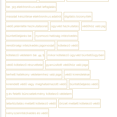
be. 315 elektronikus adat lefoglalás
másolat készítése elektronikus adatról
digitális bizonyíték
védő jelenléte házkutatásnál
ügyvéd házkutatás
védőhöz való jog
büntetőeljárás be.
nyomozó hatóság intézkedés
rendőrségi intézkedés jogorvoslat
kötelező védő
kötelező védelem be. 44. §
mikor kötelező ügyvéd büntetőügyben
védő kötelező részvétele
gyanúsított védőhöz való joga
terhelt hatékony védelemhez való joga
védő kirendelése
kirendelt védő vagy meghatalmazott védő
büntetőeljárás védő
5 év feletti bűncselekmény kötelező védelem
letartóztatás mellett kötelező védő
őrizet mellett kötelező védő
kényszerintézkedés és védő