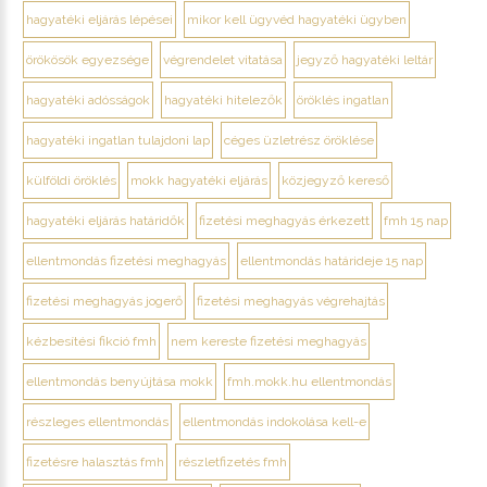
hagyatéki eljárás lépései
mikor kell ügyvéd hagyatéki ügyben
örökösök egyezsége
végrendelet vitatása
jegyző hagyatéki leltár
hagyatéki adósságok
hagyatéki hitelezők
öröklés ingatlan
hagyatéki ingatlan tulajdoni lap
céges üzletrész öröklése
külföldi öröklés
mokk hagyatéki eljárás
közjegyző kereső
hagyatéki eljárás határidők
fizetési meghagyás érkezett
fmh 15 nap
ellentmondás fizetési meghagyás
ellentmondás határideje 15 nap
fizetési meghagyás jogerő
fizetési meghagyás végrehajtás
kézbesítési fikció fmh
nem kereste fizetési meghagyás
ellentmondás benyújtása mokk
fmh.mokk.hu ellentmondás
részleges ellentmondás
ellentmondás indokolása kell-e
fizetésre halasztás fmh
részletfizetés fmh