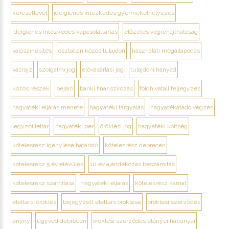
keresetlevél
ideiglenes intézkedés gyermekelhelyezés
ideiglenes intézkedés kapcsolattartás
előzetes végrehajthatóság
valószínűsítés
osztatlan közös tulajdon
használati megállapodás
vázrajz
szolgalmi jog
elővásárlási jog
tulajdoni hányad
közös részek
bejáró
banki finanszírozás
földhivatali feljegyzés
hagyatéki eljárás menete
hagyatéki tárgyalás
hagyatékátadó végzés
jegyzői leltár
hagyatéki per
öröklési jog
hagyatéki költség
kötelesrész igénylése határidő
kötelesrész debrecen
kötelesrész 5 év elévülés
10 év ajándékozás beszámítás
kötelesrész számítása
hagyatéki eljárás
kötelesrész kamat
élettársi öröklés
bejegyzett élettárs öröklése
öröklési szerződés
ényny
ügyvéd debrecen
öröklési szerződés előnyei hátrányai