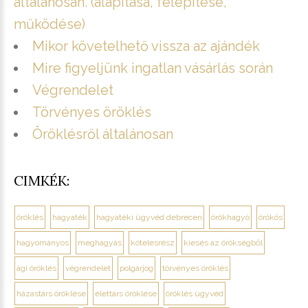
általánosan. (alapítása, felépítése,
működése)
Mikor követelhető vissza az ajándék
Mire figyeljünk ingatlan vásárlás során
Végrendelet
Törvényes öröklés
Öröklésről általánosan
CIMKÉK:
öröklés
hagyaték
hagyatéki ügyvéd debrecen
örökhagyó
örökös
hagyományos
meghagyás
kötelesrész
kiesés az örökségből
ági öröklés
végrendelet
polgárjog
törvényes öröklés
házastárs öröklése
élettárs öröklése
öröklés ügyvéd