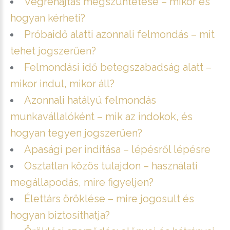
Végrehajtás megszüntetése – mikor és
hogyan kérheti?
Próbaidő alatti azonnali felmondás – mit
tehet jogszerűen?
Felmondási idő betegszabadság alatt –
mikor indul, mikor áll?
Azonnali hatályú felmondás
munkavállalóként – mik az indokok, és
hogyan tegyen jogszerűen?
Apasági per indítása – lépésről lépésre
Osztatlan közös tulajdon – használati
megállapodás, mire figyeljen?
Élettárs öröklése – mire jogosult és
hogyan biztosíthatja?