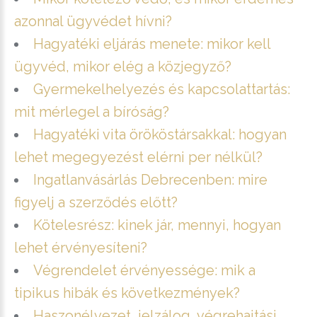
azonnal ügyvédet hívni?
Hagyatéki eljárás menete: mikor kell
ügyvéd, mikor elég a közjegyző?
Gyermekelhelyezés és kapcsolattartás:
mit mérlegel a bíróság?
Hagyatéki vita örököstársakkal: hogyan
lehet megegyezést elérni per nélkül?
Ingatlanvásárlás Debrecenben: mire
figyelj a szerződés előtt?
Kötelesrész: kinek jár, mennyi, hogyan
lehet érvényesíteni?
Végrendelet érvényessége: mik a
tipikus hibák és következmények?
Haszonélvezet, jelzálog, végrehajtási