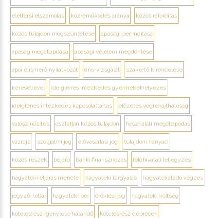
élettársi elszámolás
közreműködés aránya
közös ráfordítás
közös tulajdon megszüntetése
apasági per indítása
apaság megállapítása
apasági vélelem megdöntése
apai elismerő nyilatkozat
dns-vizsgálat
szakértő kirendelése
keresetlevél
ideiglenes intézkedés gyermekelhelyezés
ideiglenes intézkedés kapcsolattartás
előzetes végrehajthatóság
valószínűsítés
osztatlan közös tulajdon
használati megállapodás
vázrajz
szolgalmi jog
elővásárlási jog
tulajdoni hányad
közös részek
bejáró
banki finanszírozás
földhivatali feljegyzés
hagyatéki eljárás menete
hagyatéki tárgyalás
hagyatékátadó végzés
jegyzői leltár
hagyatéki per
öröklési jog
hagyatéki költség
kötelesrész igénylése határidő
kötelesrész debrecen