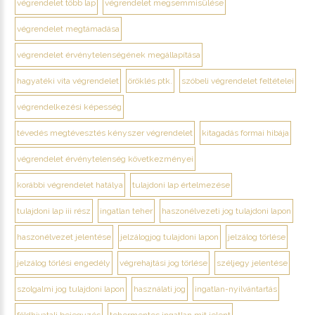
végrendelet több lap
végrendelet megsemmisülése
végrendelet megtámadása
végrendelet érvénytelenségének megállapítása
hagyatéki vita végrendelet
öröklés ptk.
szóbeli végrendelet feltételei
végrendelkezési képesség
tévedés megtévesztés kényszer végrendelet
kitagadás formai hibája
végrendelet érvénytelenség következményei
korábbi végrendelet hatálya
tulajdoni lap értelmezése
tulajdoni lap iii rész
ingatlan teher
haszonélvezeti jog tulajdoni lapon
haszonélvezet jelentése
jelzálogjog tulajdoni lapon
jelzálog törlése
jelzálog törlési engedély
végrehajtási jog törlése
széljegy jelentése
szolgalmi jog tulajdoni lapon
használati jog
ingatlan-nyilvántartás