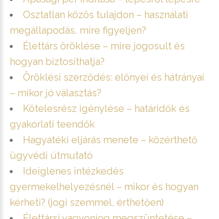
Osztatlan közös tulajdon – használati
megállapodás, mire figyeljen?
Élettárs öröklése – mire jogosult és
hogyan biztosíthatja?
Öröklési szerződés: előnyei és hátrányai
– mikor jó választás?
Kötelesrész igénylése – határidők és
gyakorlati teendők
Hagyatéki eljárás menete – közérthető
ügyvédi útmutató
Ideiglenes intézkedés
gyermekelhelyezésnél – mikor és hogyan
kérheti? (jogi szemmel, érthetően)
Élettársi vagyonjog megszüntetése –