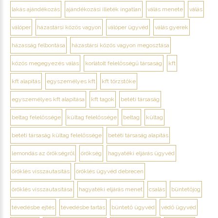
lakás ajándékozás
ajándékozási illeték ingatlan
válás menete
válás
válóper
házastársi közös vagyon
válóper ügyvéd
válás gyerek
házasság felbontása
házastársi közös vagyon megosztása
közös megegyezés válás
korlátolt felelősségű társaság
kft
kft alapítás
egyszemélyes kft
kft törzstőke
egyszemélyes kft alapítása
kft tagok
betéti társaság
beltag felelőssége
kültag felelőssége
beltag
kültag
betéti társaság kültag felelőssége
betéti társaság alapítás
lemondás az örökségről
örökség
hagyatéki eljárás ügyvéd
öröklés visszautasítás
öröklés ügyvéd debrecen
öröklés visszautasítása
hagyatéki eljárás menet
csalás
büntetőjog
tévedésbe ejtés
tévedésbe tartás
büntető ügyvéd
védő ügyvéd