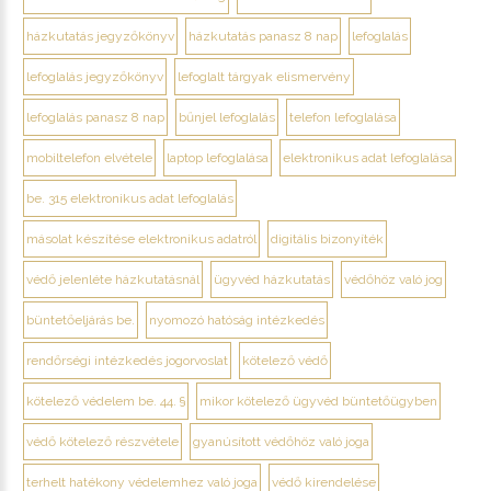
házkutatás jegyzőkönyv
házkutatás panasz 8 nap
lefoglalás
lefoglalás jegyzőkönyv
lefoglalt tárgyak elismervény
lefoglalás panasz 8 nap
bűnjel lefoglalás
telefon lefoglalása
mobiltelefon elvétele
laptop lefoglalása
elektronikus adat lefoglalása
be. 315 elektronikus adat lefoglalás
másolat készítése elektronikus adatról
digitális bizonyíték
védő jelenléte házkutatásnál
ügyvéd házkutatás
védőhöz való jog
büntetőeljárás be.
nyomozó hatóság intézkedés
rendőrségi intézkedés jogorvoslat
kötelező védő
kötelező védelem be. 44. §
mikor kötelező ügyvéd büntetőügyben
védő kötelező részvétele
gyanúsított védőhöz való joga
terhelt hatékony védelemhez való joga
védő kirendelése