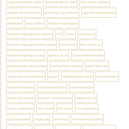
négyzetméterár plafon
árkorlát otthon start
első lakás vásárlás
ingatlan finanszírozás
lakáshitel ügyintézés
ügyvéd lakásvásárlás
debrecen
hajdú-bihar
fizetési meghagyás
fizetési meghagyásos eljárás
fmh
mokk
közjegyző
fizetési meghagyás benyújtása
fmh online
fmh.mokk.hu
fizetési meghagyás díja
eljárási díj 3%
15 nap ellentmondás
ellentmondás benyújtása
kézbesítési vélelem
perré alakulás
végrehajtás elrendelése
jogerő
végrehajtható okirat
részletfizetés
fizetési halasztás
követelésbehajtás
számlatartozás
bérleti díj tartozás
kölcsön visszafizetés
vállalkozói díj
kamat számítása
fmh minta
fmh űrlap
fmh határidők
jogi képviselet
polgári jog
perindítás
kereset benyújtása