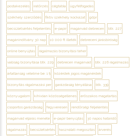
postakezelés
iratőrzés
cégtábla
ügyfélfogadás
székhely szerződés
fiktív székhely kockázat
gdpr
becsületsértés feljelentés
e-papír
magánvád debrecen
btk. 227
magánindítvány 30 nap
10 000 ft illeték
debreceni járásbíróság
online benyújtás
rágalmazás bizonyítási teher
valóság bizonyítása btk. 229
debrecen magánvád
btk. 226 rágalmazás
ártatlanság vélelme be. 1 §
közérdek jogos magánérdek
bizonyítás rágalmazási per
garázdaság tényállása
btk. 339
köznyugalom
kihívóan közösségellenes
erőszakos magatartás
csoportos garázdaság
fegyveresen
rendőrségi feljelentés
magánvád eljárás menete
e-papír benyújtás
30 napos határidő
rágalmazás
becsületsértés
használati megosztás
árverés