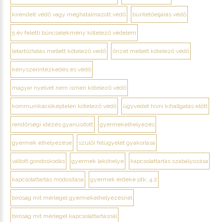
kirendelt védő vagy meghatalmazott védő
büntetőeljárás védő
5 év feletti bűncselekmény kötelező védelem
letartóztatás mellett kötelező védő
őrizet mellett kötelező védő
kényszerintézkedés és védő
magyar nyelvet nem ismeri kötelező védő
kommunikációképtelen kötelező védő
ügyvédet hívni kihallgatás előtt
rendőrségi idézés gyanúsított
gyermekelhelyezés
gyermek elhelyezése
szülői felügyelet gyakorlása
váltott gondoskodás
gyermek lakóhelye
kapcsolattartás szabályozása
kapcsolattartás módosítása
gyermek érdeke ptk. 4:2
bíróság mit mérlegel gyermekelhelyezésnél
bíróság mit mérlegel kapcsolattartásnál