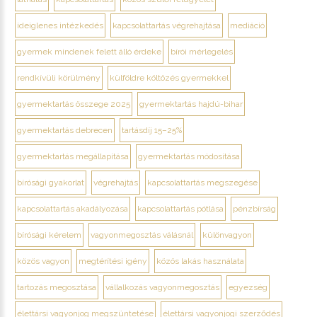
ideiglenes intézkedés
kapcsolattartás végrehajtása
mediáció
gyermek mindenek felett álló érdeke
bírói mérlegelés
rendkívüli körülmény
külföldre költözés gyermekkel
gyermektartás összege 2025
gyermektartás hajdú-bihar
gyermektartás debrecen
tartásdíj 15–25%
gyermektartás megállapítása
gyermektartás módosítása
bírósági gyakorlat
végrehajtás
kapcsolattartás megszegése
kapcsolattartás akadályozása
kapcsolattartás pótlása
pénzbírság
bírósági kérelem
vagyonmegosztás válásnál
különvagyon
közös vagyon
megtérítési igény
közös lakás használata
tartozás megosztása
vállalkozás vagyonmegosztás
egyezség
élettársi vagyonjog megszüntetése
élettársi vagyonjogi szerződés