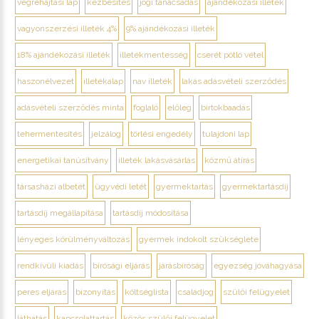
végrehajtási lap
kézbesítés
jogi tanácsadás
ajándékozási illeték
vagyonszerzési illeték 4%
9% ajándékozási illeték
18% ajándékozási illeték
illetékmentesség
cserét pótló vétel
haszonélvezet
illetékalap
nav illeték
lakás adásvételi szerződés
adásvételi szerződés minta
foglaló
előleg
birtokbaadás
tehermentesítés
jelzálog
törlési engedély
tulajdoni lap
energetikai tanúsítvány
illeték lakásvásárlás
közmű átírás
társasházi albetét
ügyvédi letét
gyermektartás
gyermektartásdíj
tartásdíj megállapítása
tartásdíj módosítása
lényeges körülményváltozás
gyermek indokolt szükséglete
rendkívüli kiadás
bírósági eljárás
járásbíróság
egyezség jóváhagyása
peres eljárás
bizonyítás
költséglista
családjog
szülői felügyelet
láthatás
kapcsolattartás
közös szülői felügyelet