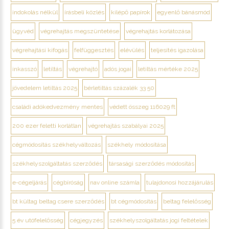
indokolás nélkül
írásbeli közlés
kilépő papírok
egyenlő bánásmód
ügyvéd
végrehajtás megszüntetése
végrehajtás korlátozása
végrehajtási kifogás
felfüggesztés
elévülés
teljesítés igazolása
inkasszó
letiltás
végrehajtó
adós jogai
letiltás mértéke 2025
jövedelem letiltás 2025
bérletiltás százalék 33 50
családi adókedvezmény mentes
védett összeg 116029 ft
200 ezer feletti korlátlan
végrehajtás szabályai 2025
cégmódosítás székhelyváltozás
székhely módosítása
székhelyszolgáltatás szerződés
társasági szerződés módosítás
e-cégeljárás
cégbíróság
nav online számla
tulajdonosi hozzájárulás
bt kültag beltag csere szerződés
bt cégmódosítás
beltag felelősség
5 év utófelelősség
cégjegyzés
székhelyszolgáltatás jogi feltételek