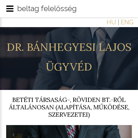
beltag felelősség
HU
|
ENG
DR.
BÁNHEGYESI
LAJOS
ÜGYVÉD
BETÉTI TÁRSASÁG-, RÖVIDEN BT.-RŐL
ÁLTALÁNOSAN (ALAPÍTÁSA, MŰKÖDÉSE,
SZERVEZETEI)