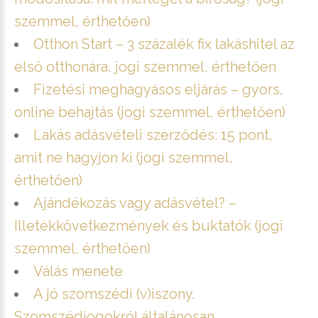
szemmel, érthetően)
Otthon Start – 3 százalék fix lakáshitel az
első otthonára, jogi szemmel, érthetően
Fizetési meghagyásos eljárás – gyors,
online behajtás (jogi szemmel, érthetően)
Lakás adásvételi szerződés: 15 pont,
amit ne hagyjon ki (jogi szemmel,
érthetően)
Ajándékozás vagy adásvétel? –
Illetékkövetkezmények és buktatók (jogi
szemmel, érthetően)
Válás menete
A jó szomszédi (v)iszony.
Szomszédjogokról általánosan.