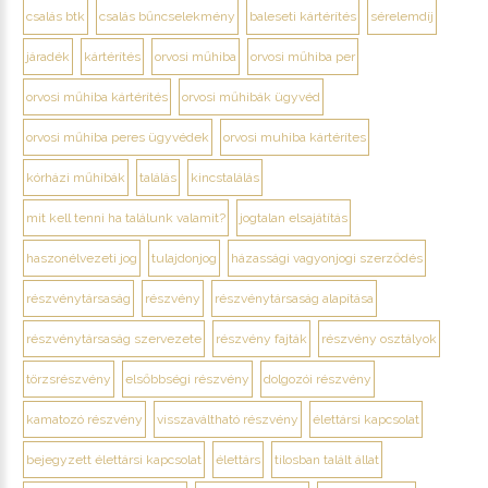
csalás btk
csalás bűncselekmény
baleseti kártérítés
sérelemdíj
járadék
kártérítés
orvosi műhiba
orvosi műhiba per
orvosi műhiba kártérítés
orvosi műhibák ügyvéd
orvosi műhiba peres ügyvédek
orvosi muhiba kártérítes
kórházi műhibák
találás
kincstalálás
mit kell tenni ha találunk valamit?
jogtalan elsajátítás
haszonélvezeti jog
tulajdonjog
házassági vagyonjogi szerződés
részvénytársaság
részvény
részvénytársaság alapítása
részvénytársaság szervezete
részvény fajták
részvény osztályok
törzsrészvény
elsőbbségi részvény
dolgozói részvény
kamatozó részvény
visszaváltható részvény
élettársi kapcsolat
bejegyzett élettársi kapcsolat
élettárs
tilosban talált állat