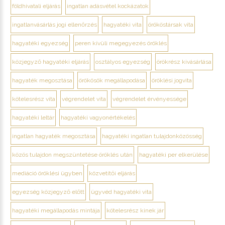
földhivatali eljárás
ingatlan adásvétel kockázatok
ingatlanvásárlás jogi ellenőrzés
hagyatéki vita
örököstársak vita
hagyatéki egyezség
peren kívüli megegyezés öröklés
közjegyző hagyatéki eljárás
osztályos egyezség
örökrész kivásárlása
hagyaték megosztása
örökösök megállapodása
öröklési jogvita
kötelesrész vita
végrendelet vita
végrendelet érvényessége
hagyatéki leltár
hagyatéki vagyonértékelés
ingatlan hagyaték megosztása
hagyatéki ingatlan tulajdonközösség
közös tulajdon megszüntetése öröklés után
hagyatéki per elkerülése
mediáció öröklési ügyben
közvetítői eljárás
egyezség közjegyző előtt
ügyvéd hagyatéki vita
hagyatéki megállapodás mintája
kötelesrész kinek jár