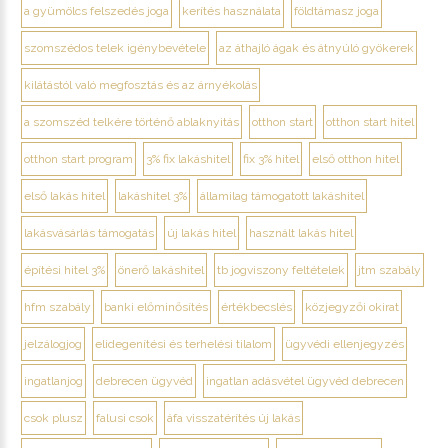
a gyümölcs felszedés joga
kerítés használata
földtámasz joga
szomszédos telek igénybevétele
az áthajló ágak és átnyúló gyökerek
kilátástól való megfosztás és az árnyékolás
a szomszéd telkére történő ablaknyitás
otthon start
otthon start hitel
otthon start program
3% fix lakáshitel
fix 3% hitel
első otthon hitel
első lakás hitel
lakáshitel 3%
államilag támogatott lakáshitel
lakásvásárlás támogatás
új lakás hitel
használt lakás hitel
építési hitel 3%
önerő lakáshitel
tb jogviszony feltételek
jtm szabály
hfm szabály
banki előminősítés
értékbecslés
közjegyzői okirat
jelzálogjog
elidegenítési és terhelési tilalom
ügyvédi ellenjegyzés
ingatlanjog
debrecen ügyvéd
ingatlan adásvétel ügyvéd debrecen
csok plusz
falusi csok
áfa visszatérítés új lakás