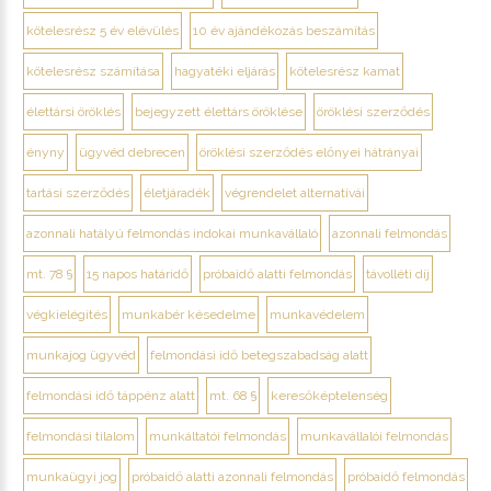
kötelesrész 5 év elévülés
10 év ajándékozás beszámítás
kötelesrész számítása
hagyatéki eljárás
kötelesrész kamat
élettársi öröklés
bejegyzett élettárs öröklése
öröklési szerződés
ényny
ügyvéd debrecen
öröklési szerződés előnyei hátrányai
tartási szerződés
életjáradék
végrendelet alternatívái
azonnali hatályú felmondás indokai munkavállaló
azonnali felmondás
mt. 78 §
15 napos határidő
próbaidő alatti felmondás
távolléti díj
végkielégítés
munkabér késedelme
munkavédelem
munkajog ügyvéd
felmondási idő betegszabadság alatt
felmondási idő táppénz alatt
mt. 68 §
keresőképtelenség
felmondási tilalom
munkáltatói felmondás
munkavállalói felmondás
munkaügyi jog
próbaidő alatti azonnali felmondás
próbaidő felmondás