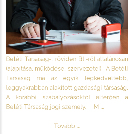
Betéti Társaság-, röviden Bt.-ről általánosan
(alapítása, működése, szervezetei) A Betéti
Társaság ma az egyik legkedveltebb,
leggyakrabban alakított gazdasági társaság.
A korábbi szabályozásoktól eltérően a
Betéti Társaság jogi személy. M ...
Tovább ...