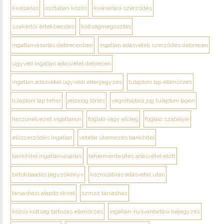
kivásárlás
osztatlan közös
kivásárlási szerződés
szakértői értékbecslés
költségmegosztás
ingatlanvásárlás debrecenben
ingatlan adásvételi szerződés debrecen
ügyvéd ingatlan adásvétel debrecen
ingatlan adásvétel ügyvédi ellenjegyzés
tulajdoni lap ellenőrzés
tulajdoni lap teher
jelzálog törlés
végrehajtási jog tulajdoni lapon
haszonélvezet ingatlanon
foglaló vagy előleg
foglaló szabályai
előszerződés ingatlan
vételár ütemezés bankhitel
bankhitel ingatlanvásárlás
tehermentesítés adásvétel előtt
birtokbaadás jegyzőkönyv
közműátírás adásvétel után
társasházi alapító okirat
szmsz társasház
közös költség tartozás ellenőrzés
ingatlan-nyilvántartási bejegyzés