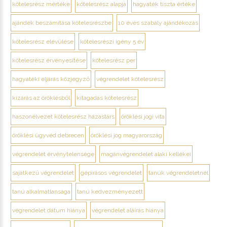
kötelesrész mértéke
kötelesrész alapja
hagyaték tiszta értéke
ajándék beszámítása kötelesrészbe
10 éves szabály ajándékozás
kötelesrész elévülése
kötelesrészi igény 5 év
kötelesrész érvényesítése
kötelesrész per
hagyatéki eljárás közjegyző
végrendelet kötelesrész
kizárás az öröklésből
kitagadás kötelesrész
haszonélvezet kötelesrész házastárs
öröklési jogi vita
öröklési ügyvéd debrecen
öröklési jog magyarország
végrendelet érvénytelensége
magánvégrendelet alaki kellékei
sajátkezű végrendelet
gépírásos végrendelet
tanúk végrendeletnél
tanú alkalmatlansága
tanú kedvezményezett
végrendelet dátum hiánya
végrendelet aláírás hiánya