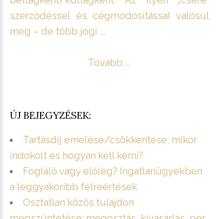
beltagként/kültagként. Az ilyen „csere”
szerződéssel és cégmódosítással valósul
meg – de több jogi ...
Tovább ...
ÚJ BEJEGYZÉSEK:
Tartásdíj emelése/csökkentése: mikor
indokolt és hogyan kell kérni?
Foglaló vagy előleg? Ingatlanügyekben
a leggyakoribb félreértések
Osztatlan közös tulajdon
megszüntetése: megosztás, kivásárlás, per