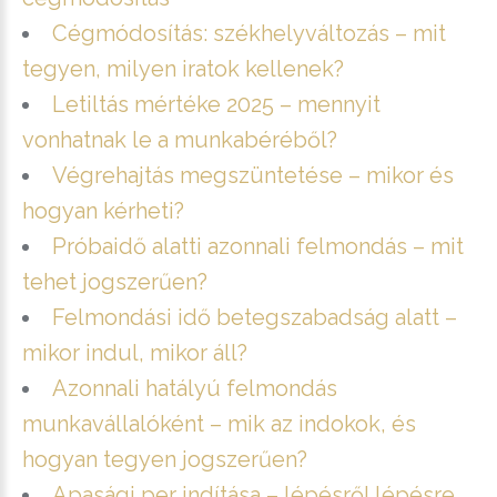
Cégmódosítás: székhelyváltozás – mit
tegyen, milyen iratok kellenek?
Letiltás mértéke 2025 – mennyit
vonhatnak le a munkabéréből?
Végrehajtás megszüntetése – mikor és
hogyan kérheti?
Próbaidő alatti azonnali felmondás – mit
tehet jogszerűen?
Felmondási idő betegszabadság alatt –
mikor indul, mikor áll?
Azonnali hatályú felmondás
munkavállalóként – mik az indokok, és
hogyan tegyen jogszerűen?
Apasági per indítása – lépésről lépésre