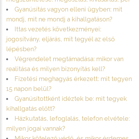
Gyanúsítás vagyon elleni ügyben: mit
mondj, mit ne mondj a kihallgatáson?
Ittas vezetés következményei:
jogosítvány, eljárás, mit tegyél az első
lépésben?
Végrendelet megtámadása: mikor van
realitása és milyen bizonyítás kell?
Fizetési meghagyás érkezett: mit tegyen
15 napon belül?
Gyanúsítottként idéztek be: mit tegyek
kihallgatás előtt?
Házkutatás, lefoglalás, telefon elvétele:
milyen jogai vannak?
Mikor kötelező védő, és mikor érdemes