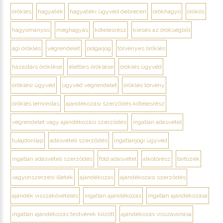
öröklés
hagyaték
hagyatéki ügyvéd debrecen
örökhagyó
örökös
hagyományos
meghagyás
kötelesrész
kiesés az örökségből
ági öröklés
végrendelet
polgárjog
törvényes öröklés
házastárs öröklése
élettárs öröklése
öröklés ügyvéd
öröklési ügyvéd
ügyvéd végrendelet
öröklés törvény
öröklés lemondás
ajándékozási szerződés kötelesrész
végrendelet vagy ajándékozási szerződés
ingatlan adásvétel
tulajdonilap
adásvételi szerződés
ingatlanjogi ügyvéd
ingatlan adásvételi szerződés
föld adásvétel
alkotórész
tartozék
vagyonszerzési illeték
ajándékozás
ajándékozási szerződés
ajándék visszakövetelés
ingatlan ajándékozás
ingatlan ajándékozása
ingatlan ajándékozás testvérek között
ajándékozás visszavonása