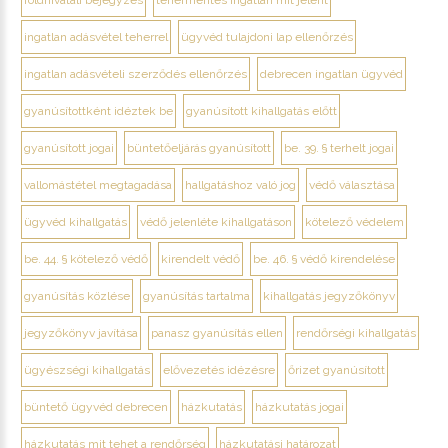
földhivatali bejegyzés
tehermentes ingatlan mit jelent
ingatlan adásvétel teherrel
ügyvéd tulajdoni lap ellenőrzés
ingatlan adásvételi szerződés ellenőrzés
debrecen ingatlan ügyvéd
gyanúsítottként idéztek be
gyanúsított kihallgatás előtt
gyanúsított jogai
büntetőeljárás gyanúsított
be. 39. § terhelt jogai
vallomástétel megtagadása
hallgatáshoz való jog
védő választása
ügyvéd kihallgatás
védő jelenléte kihallgatáson
kötelező védelem
be. 44. § kötelező védő
kirendelt védő
be. 46. § védő kirendelése
gyanúsítás közlése
gyanúsítás tartalma
kihallgatás jegyzőkönyv
jegyzőkönyv javítása
panasz gyanúsítás ellen
rendőrségi kihallgatás
ügyészségi kihallgatás
elővezetés idézésre
őrizet gyanúsított
büntető ügyvéd debrecen
házkutatás
házkutatás jogai
házkutatás mit tehet a rendőrség
házkutatási határozat