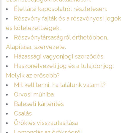
Élettársi kapcsolatról részletesen.
Részvény fajták és a részvényesi jogok
és kötelezettségek.
Részvénytársaságról érthetőbben.
Alapítása, szervezete.
Házassági vagyonjogi szerződés.
Haszonélvezeti jog és a tulajdonjog.
Melyik az erősebb?
Mit kell tenni, ha találunk valamit?
Orvosi műhiba
Baleseti kártérítés
Csalás
Öröklés visszautasítása
Lemondás az örökségről