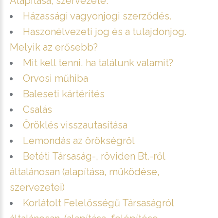
Alapítása, szervezete.
Házassági vagyonjogi szerződés.
Haszonélvezeti jog és a tulajdonjog.
Melyik az erősebb?
Mit kell tenni, ha találunk valamit?
Orvosi műhiba
Baleseti kártérítés
Csalás
Öröklés visszautasítása
Lemondás az örökségről
Betéti Társaság-, röviden Bt.-ről
általánosan (alapítása, működése,
szervezetei)
Korlátolt Felelősségű Társaságról