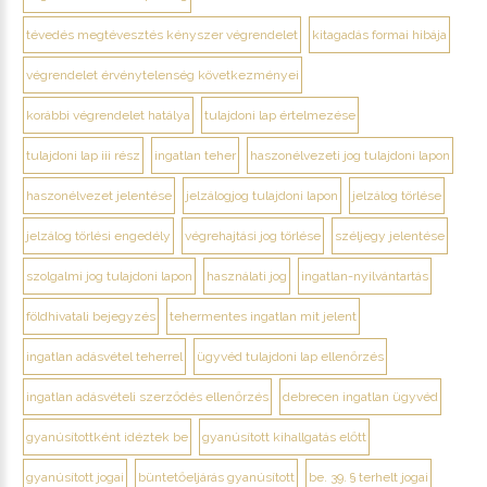
tévedés megtévesztés kényszer végrendelet
kitagadás formai hibája
végrendelet érvénytelenség következményei
korábbi végrendelet hatálya
tulajdoni lap értelmezése
tulajdoni lap iii rész
ingatlan teher
haszonélvezeti jog tulajdoni lapon
haszonélvezet jelentése
jelzálogjog tulajdoni lapon
jelzálog törlése
jelzálog törlési engedély
végrehajtási jog törlése
széljegy jelentése
szolgalmi jog tulajdoni lapon
használati jog
ingatlan-nyilvántartás
földhivatali bejegyzés
tehermentes ingatlan mit jelent
ingatlan adásvétel teherrel
ügyvéd tulajdoni lap ellenőrzés
ingatlan adásvételi szerződés ellenőrzés
debrecen ingatlan ügyvéd
gyanúsítottként idéztek be
gyanúsított kihallgatás előtt
gyanúsított jogai
büntetőeljárás gyanúsított
be. 39. § terhelt jogai