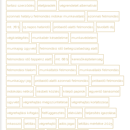
tartási szerződés
életjáradék
végrendelet alternatívái
azonnali hatályú felmondás indokai munkavállaló
azonnali felmondás
mt. 78 §
15 napos határidő
próbaidő alatti felmondás
távolléti díj
végkielégítés
munkabér késedelme
munkavédelem
munkajog ügyvéd
felmondási idő betegszabadság alatt
felmondási idő táppénz alatt
mt. 68 §
keresőképtelenség
felmondási tilalom
munkáltatói felmondás
munkavállalói felmondás
munkaügyi jog
próbaidő alatti azonnali felmondás
próbaidő felmondás
indokolás nélkül
írásbeli közlés
kilépő papírok
egyenlő bánásmód
ügyvéd
végrehajtás megszüntetése
végrehajtás korlátozása
végrehajtási kifogás
felfüggesztés
elévülés
teljesítés igazolása
inkasszó
letiltás
végrehajtó
adós jogai
letiltás mértéke 2025