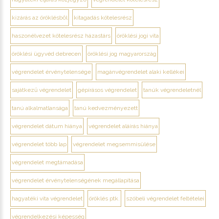
kizárás az öröklésből
kitagadás kötelesrész
haszonélvezet kötelesrész házastárs
öröklési jogi vita
öröklési ügyvéd debrecen
öröklési jog magyarország
végrendelet érvénytelensége
magánvégrendelet alaki kellékei
sajátkezű végrendelet
gépírásos végrendelet
tanúk végrendeletnél
tanú alkalmatlansága
tanú kedvezményezett
végrendelet dátum hiánya
végrendelet aláírás hiánya
végrendelet több lap
végrendelet megsemmisülése
végrendelet megtámadása
végrendelet érvénytelenségének megállapítása
hagyatéki vita végrendelet
öröklés ptk.
szóbeli végrendelet feltételei
végrendelkezési képesség