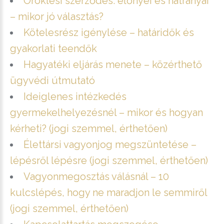
Öröklési szerződés: előnyei és hátrányai
– mikor jó választás?
Kötelesrész igénylése – határidők és
gyakorlati teendők
Hagyatéki eljárás menete – közérthető
ügyvédi útmutató
Ideiglenes intézkedés
gyermekelhelyezésnél – mikor és hogyan
kérheti? (jogi szemmel, érthetően)
Élettársi vagyonjog megszüntetése –
lépésről lépésre (jogi szemmel, érthetően)
Vagyonmegosztás válásnál – 10
kulcslépés, hogy ne maradjon le semmiről
(jogi szemmel, érthetően)