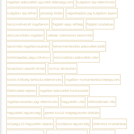
ingatlan adásvétel ügyvédi ellenjegyzés
tulajdoni lap ellenőrzés
tulajdoni lap teher
jelzálog törlés
végrehajtási jog tulajdoni lapon
haszonélvezet ingatlanon
foglaló vagy előleg
foglaló szabályai
előszerződés ingatlan
vételár ütemezés bankhitel
bankhitel ingatlanvásárlás
tehermentesítés adásvétel előtt
birtokbaadás jegyzőkönyv
közműátírás adásvétel után
társasházi alapító okirat
szmsz társasház
közös költség tartozás ellenőrzés
ingatlan-nyilvántartási bejegyzés
földhivatali eljárás
ingatlan adásvétel kockázatok
ingatlanvásárlás jogi ellenőrzés
hagyatéki vita
örököstársak vita
hagyatéki egyezség
peren kívüli megegyezés öröklés
közjegyző hagyatéki eljárás
osztályos egyezség
örökrész kivásárlása