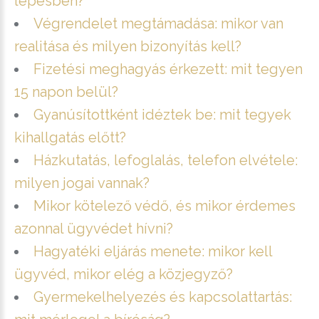
lépésben?
Végrendelet megtámadása: mikor van
realitása és milyen bizonyítás kell?
Fizetési meghagyás érkezett: mit tegyen
15 napon belül?
Gyanúsítottként idéztek be: mit tegyek
kihallgatás előtt?
Házkutatás, lefoglalás, telefon elvétele:
milyen jogai vannak?
Mikor kötelező védő, és mikor érdemes
azonnal ügyvédet hívni?
Hagyatéki eljárás menete: mikor kell
ügyvéd, mikor elég a közjegyző?
Gyermekelhelyezés és kapcsolattartás: