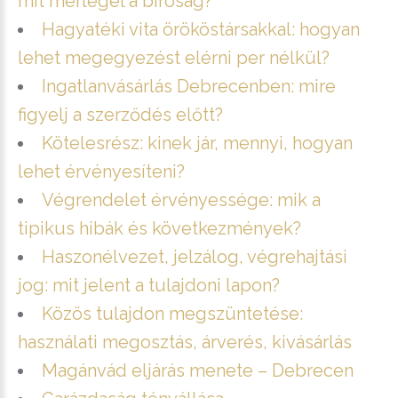
mit mérlegel a bíróság?
Hagyatéki vita örököstársakkal: hogyan
lehet megegyezést elérni per nélkül?
Ingatlanvásárlás Debrecenben: mire
figyelj a szerződés előtt?
Kötelesrész: kinek jár, mennyi, hogyan
lehet érvényesíteni?
Végrendelet érvényessége: mik a
tipikus hibák és következmények?
Haszonélvezet, jelzálog, végrehajtási
jog: mit jelent a tulajdoni lapon?
Közös tulajdon megszüntetése:
használati megosztás, árverés, kivásárlás
Magánvád eljárás menete – Debrecen