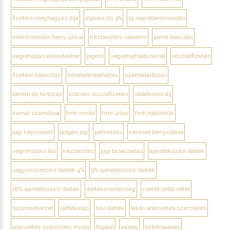
fizetési meghagyás díja
eljárási díj 3%
15 nap ellentmondás
ellentmondás benyújtása
kézbesítési vélelem
perré alakulás
végrehajtás elrendelése
jogerő
végrehajtható okirat
részletfizetés
fizetési halasztás
követelésbehajtás
számlatartozás
bérleti díj tartozás
kölcsön visszafizetés
vállalkozói díj
kamat számítása
fmh minta
fmh űrlap
fmh határidők
jogi képviselet
polgári jog
perindítás
kereset benyújtása
végrehajtási lap
kézbesítés
jogi tanácsadás
ajándékozási illeték
vagyonszerzési illeték 4%
9% ajándékozási illeték
18% ajándékozási illeték
illetékmentesség
cserét pótló vétel
haszonélvezet
illetékalap
nav illeték
lakás adásvételi szerződés
adásvételi szerződés minta
foglaló
előleg
birtokbaadás