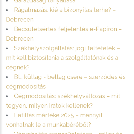
Garázdaság tényállása
Rágalmazás: kié a bizonyítás terhe? –
Debrecen
Becsületsértés feljelentés e-Papíron –
Debrecen
Székhelyszolgáltatás: jogi feltételek –
mit kell biztosítania a szolgáltatónak és a
cégnek?
Bt.: kültag - beltag csere – szerződés és
cégmódosítás
Cégmódosítás: székhelyváltozás – mit
tegyen, milyen iratok kellenek?
Letiltás mértéke 2025 – mennyit
vonhatnak le a munkabéréből?