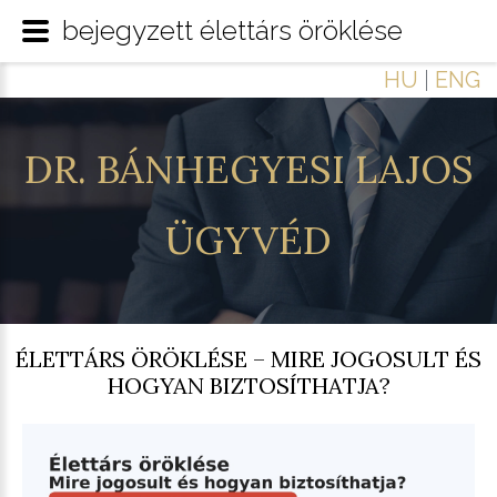
bejegyzett élettárs öröklése
HU
|
ENG
DR.
BÁNHEGYESI
LAJOS
ÜGYVÉD
ÉLETTÁRS ÖRÖKLÉSE – MIRE JOGOSULT ÉS
HOGYAN BIZTOSÍTHATJA?