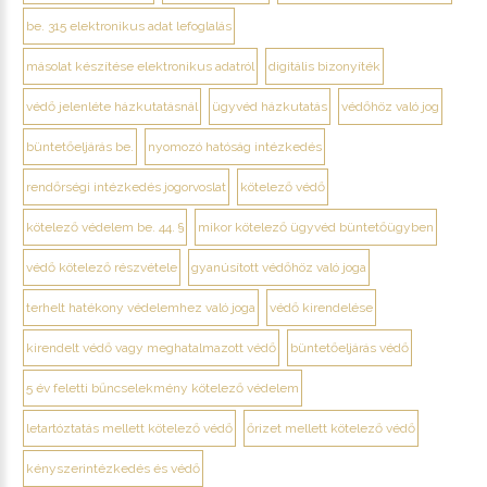
be. 315 elektronikus adat lefoglalás
másolat készítése elektronikus adatról
digitális bizonyíték
védő jelenléte házkutatásnál
ügyvéd házkutatás
védőhöz való jog
büntetőeljárás be.
nyomozó hatóság intézkedés
rendőrségi intézkedés jogorvoslat
kötelező védő
kötelező védelem be. 44. §
mikor kötelező ügyvéd büntetőügyben
védő kötelező részvétele
gyanúsított védőhöz való joga
terhelt hatékony védelemhez való joga
védő kirendelése
kirendelt védő vagy meghatalmazott védő
büntetőeljárás védő
5 év feletti bűncselekmény kötelező védelem
letartóztatás mellett kötelező védő
őrizet mellett kötelező védő
kényszerintézkedés és védő