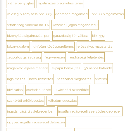
online benyújtás
rágalmazás bizonyítási teher
valóság bizonyítása btk. 229
debrecen magánvád
btk. 226 rágalmazás
ártatlanság vélelme be. 1 §
közérdek jogos magánérdek
bizonyítás rágalmazási per
garázdaság tényállása
btk. 339
köznyugalom
kihívóan közösségellenes
erőszakos magatartás
csoportos garázdaság
fegyveresen
rendőrségi feljelentés
magánvád eljárás menete
e-papír benyújtás
30 napos határidő
rágalmazás
becsületsértés
használati megosztás
árverés
kivásárlás
osztatlan közös
kivásárlási szerződés
szakértői értékbecslés
költségmegosztás
ingatlanvásárlás debrecenben
ingatlan adásvételi szerződés debrecen
ügyvéd ingatlan adásvétel debrecen