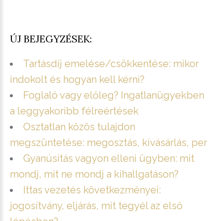
ÚJ BEJEGYZÉSEK:
Tartásdíj emelése/csökkentése: mikor
indokolt és hogyan kell kérni?
Foglaló vagy előleg? Ingatlanügyekben
a leggyakoribb félreértések
Osztatlan közös tulajdon
megszüntetése: megosztás, kivásárlás, per
Gyanúsítás vagyon elleni ügyben: mit
mondj, mit ne mondj a kihallgatáson?
Ittas vezetés következményei:
jogosítvány, eljárás, mit tegyél az első