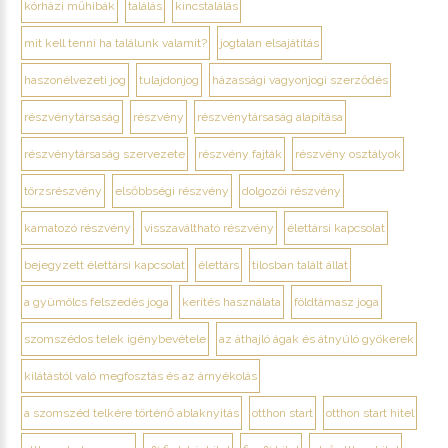
kórházi műhibák
találás
kincstalálás
mit kell tenni ha találunk valamit?
jogtalan elsajátítás
haszonélvezeti jog
tulajdonjog
házassági vagyonjogi szerződés
részvénytársaság
részvény
részvénytársaság alapítása
részvénytársaság szervezete
részvény fajták
részvény osztályok
törzsrészvény
elsőbbségi részvény
dolgozói részvény
kamatozó részvény
visszaváltható részvény
élettársi kapcsolat
bejegyzett élettársi kapcsolat
élettárs
tilosban talált állat
a gyümölcs felszedés joga
kerítés használata
földtámasz joga
szomszédos telek igénybevétele
az áthajló ágak és átnyúló gyökerek
kilátástól való megfosztás és az árnyékolás
a szomszéd telkére történő ablaknyitás
otthon start
otthon start hitel