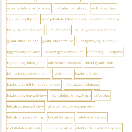
vallomástétel megtagadása
hallgatáshoz való jog
védő választása
ügyvéd kihallgatás
védő jelenléte kihallgatáson
kötelező védelem
be. 44. § kötelező védő
kirendelt védő
be. 46. § védő kirendelése
gyanúsítás közlése
gyanúsítás tartalma
kihallgatás jegyzőkönyv
jegyzőkönyv javítása
panasz gyanúsítás ellen
rendőrségi kihallgatás
ügyészségi kihallgatás
elővezetés idézésre
őrizet gyanúsított
büntető ügyvéd debrecen
házkutatás
házkutatás jogai
házkutatás mit tehet a rendőrség
házkutatási határozat
házkutatás jegyzőkönyv
házkutatás panasz 8 nap
lefoglalás
lefoglalás jegyzőkönyv
lefoglalt tárgyak elismervény
lefoglalás panasz 8 nap
bűnjel lefoglalás
telefon lefoglalása
mobiltelefon elvétele
laptop lefoglalása
elektronikus adat lefoglalása