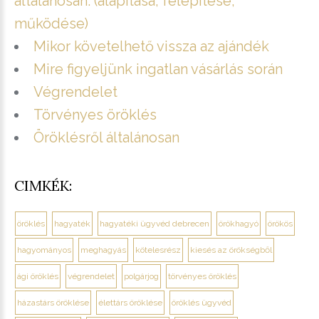
általánosan. (alapítása, felépítése,
működése)
Mikor követelhető vissza az ajándék
Mire figyeljünk ingatlan vásárlás során
Végrendelet
Törvényes öröklés
Öröklésről általánosan
CIMKÉK:
öröklés
hagyaték
hagyatéki ügyvéd debrecen
örökhagyó
örökös
hagyományos
meghagyás
kötelesrész
kiesés az örökségből
ági öröklés
végrendelet
polgárjog
törvényes öröklés
házastárs öröklése
élettárs öröklése
öröklés ügyvéd