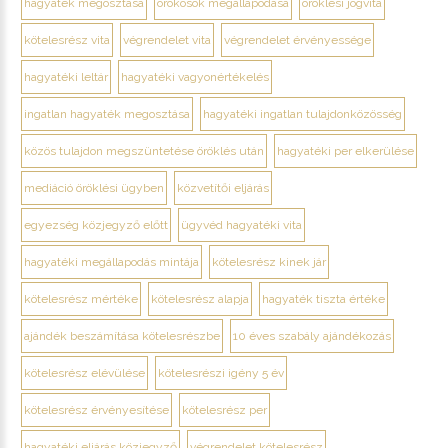
hagyaték megosztása
örökösök megállapodása
öröklési jogvita
kötelesrész vita
végrendelet vita
végrendelet érvényessége
hagyatéki leltár
hagyatéki vagyonértékelés
ingatlan hagyaték megosztása
hagyatéki ingatlan tulajdonközösség
közös tulajdon megszüntetése öröklés után
hagyatéki per elkerülése
mediáció öröklési ügyben
közvetítői eljárás
egyezség közjegyző előtt
ügyvéd hagyatéki vita
hagyatéki megállapodás mintája
kötelesrész kinek jár
kötelesrész mértéke
kötelesrész alapja
hagyaték tiszta értéke
ajándék beszámítása kötelesrészbe
10 éves szabály ajándékozás
kötelesrész elévülése
kötelesrészi igény 5 év
kötelesrész érvényesítése
kötelesrész per
hagyatéki eljárás közjegyző
végrendelet kötelesrész