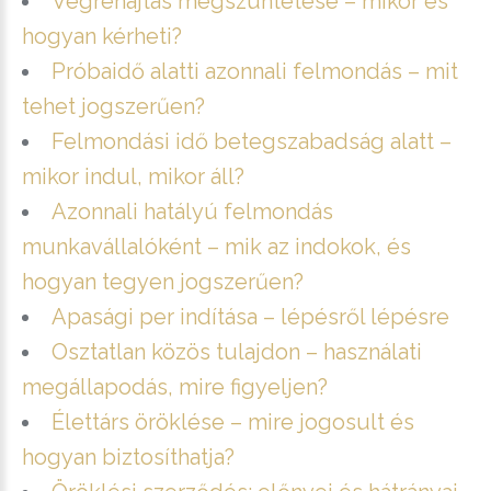
Végrehajtás megszüntetése – mikor és
hogyan kérheti?
Próbaidő alatti azonnali felmondás – mit
tehet jogszerűen?
Felmondási idő betegszabadság alatt –
mikor indul, mikor áll?
Azonnali hatályú felmondás
munkavállalóként – mik az indokok, és
hogyan tegyen jogszerűen?
Apasági per indítása – lépésről lépésre
Osztatlan közös tulajdon – használati
megállapodás, mire figyeljen?
Élettárs öröklése – mire jogosult és
hogyan biztosíthatja?