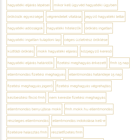
hagyatéki eljárás lépései
mikor kell ügyvéd hagyatéki ügyben
örökösök egyezsége
végrendelet vitatása
jegyző hagyatéki leltár
hagyatéki adósságok
hagyatéki hitelezők
öröklés ingatlan
hagyatéki ingatlan tulajdoni lap
céges üzletrész öröklése
külföldi öröklés
mokk hagyatéki eljárás
közjegyző kereső
hagyatéki eljárás határidők
fizetési meghagyás érkezett
fmh 15 nap
ellentmondás fizetési meghagyás
ellentmondás határideje 15 nap
fizetési meghagyás jogerő
fizetési meghagyás végrehajtás
kézbesítési fikció fmh
nem kereste fizetési meghagyás
ellentmondás benyújtása mokk
fmh.mokk.hu ellentmondás
részleges ellentmondás
ellentmondás indokolása kell-e
fizetésre halasztás fmh
részletfizetés fmh