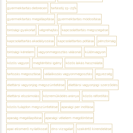
gyermektartás debrecen
tartásdíj 15–25%
gyermektartás megállapítása
gyermektartás módosítása
bírósági gyakorlat
végrehajtás
kapcsolattartás megszegése
kapcsolattartás akadályozása
kapcsolattartás pótlása
pénzbírság
bírósági kérelem
vagyonmegosztás válásnál
különvagyon
közös vagyon
megtérítési igény
közös lakás használata
tartozás megosztása
vállalkozás vagyonmegosztás
egyezség
élettársi vagyonjog megszüntetése
élettársi vagyonjogi szerződés
élettársi elszámolás
közreműködés aránya
közös ráfordítás
közös tulajdon megszüntetése
apasági per indítása
apaság megállapítása
apasági vélelem megdöntése
apai elismerő nyilatkozat
dns-vizsgálat
szakértő kirendelése