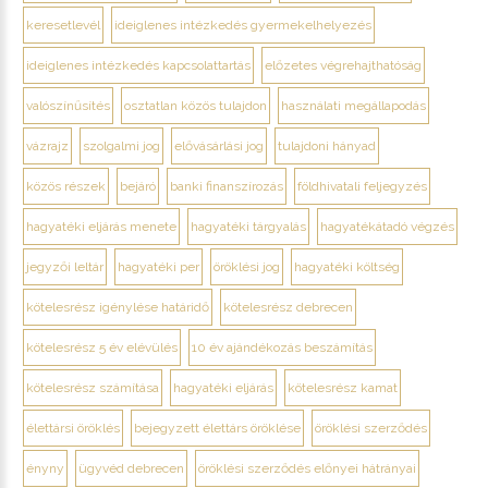
keresetlevél
ideiglenes intézkedés gyermekelhelyezés
ideiglenes intézkedés kapcsolattartás
előzetes végrehajthatóság
valószínűsítés
osztatlan közös tulajdon
használati megállapodás
vázrajz
szolgalmi jog
elővásárlási jog
tulajdoni hányad
közös részek
bejáró
banki finanszírozás
földhivatali feljegyzés
hagyatéki eljárás menete
hagyatéki tárgyalás
hagyatékátadó végzés
jegyzői leltár
hagyatéki per
öröklési jog
hagyatéki költség
kötelesrész igénylése határidő
kötelesrész debrecen
kötelesrész 5 év elévülés
10 év ajándékozás beszámítás
kötelesrész számítása
hagyatéki eljárás
kötelesrész kamat
élettársi öröklés
bejegyzett élettárs öröklése
öröklési szerződés
ényny
ügyvéd debrecen
öröklési szerződés előnyei hátrányai