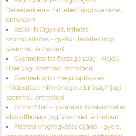
Kapcsolattartás megszegése
Debrecenben – mit tehet? (jogi szemmel,
érthetően)
Szülői felügyelet, láthatás,
kapcsolattartás – gyakori tévhitek (jogi
szemmel, érthetően)
Gyermektartás összege 2025 – Hajdú-
Bihar (jogi szemmel, érthetően)
Gyermektartás megállapítása és
módosítása: mit mérlegel a bíróság? (jogi
szemmel, érthetően)
Otthon Start – 3 százalék fix lakáshitel az
első otthonára, jogi szemmel, érthetően
Fizetési meghagyásos eljárás – gyors,