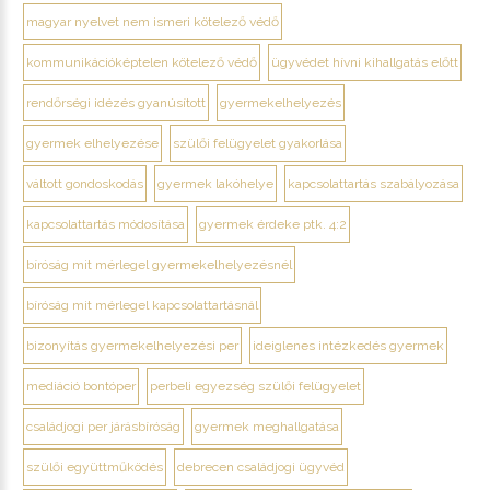
magyar nyelvet nem ismeri kötelező védő
kommunikációképtelen kötelező védő
ügyvédet hívni kihallgatás előtt
rendőrségi idézés gyanúsított
gyermekelhelyezés
gyermek elhelyezése
szülői felügyelet gyakorlása
váltott gondoskodás
gyermek lakóhelye
kapcsolattartás szabályozása
kapcsolattartás módosítása
gyermek érdeke ptk. 4:2
bíróság mit mérlegel gyermekelhelyezésnél
bíróság mit mérlegel kapcsolattartásnál
bizonyítás gyermekelhelyezési per
ideiglenes intézkedés gyermek
mediáció bontóper
perbeli egyezség szülői felügyelet
családjogi per járásbíróság
gyermek meghallgatása
szülői együttműködés
debrecen családjogi ügyvéd