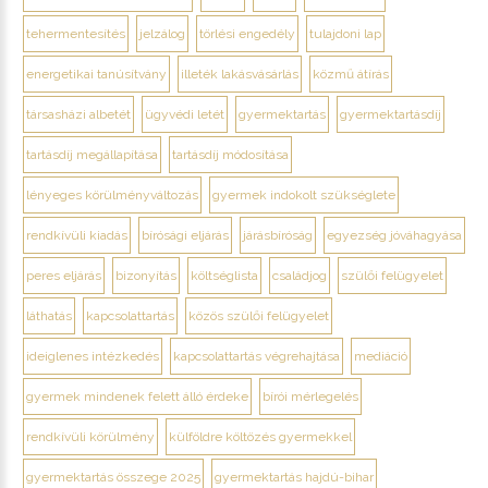
tehermentesítés
jelzálog
törlési engedély
tulajdoni lap
energetikai tanúsítvány
illeték lakásvásárlás
közmű átírás
társasházi albetét
ügyvédi letét
gyermektartás
gyermektartásdíj
tartásdíj megállapítása
tartásdíj módosítása
lényeges körülményváltozás
gyermek indokolt szükséglete
rendkívüli kiadás
bírósági eljárás
járásbíróság
egyezség jóváhagyása
peres eljárás
bizonyítás
költséglista
családjog
szülői felügyelet
láthatás
kapcsolattartás
közös szülői felügyelet
ideiglenes intézkedés
kapcsolattartás végrehajtása
mediáció
gyermek mindenek felett álló érdeke
bírói mérlegelés
rendkívüli körülmény
külföldre költözés gyermekkel
gyermektartás összege 2025
gyermektartás hajdú-bihar