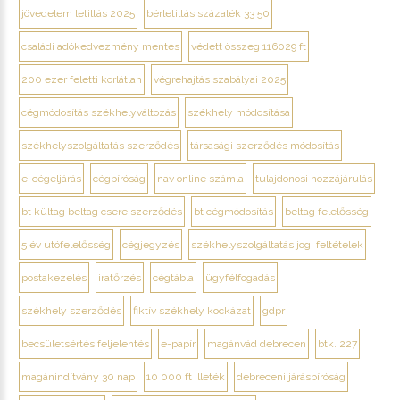
jövedelem letiltás 2025
bérletiltás százalék 33 50
családi adókedvezmény mentes
védett összeg 116029 ft
200 ezer feletti korlátlan
végrehajtás szabályai 2025
cégmódosítás székhelyváltozás
székhely módosítása
székhelyszolgáltatás szerződés
társasági szerződés módosítás
e-cégeljárás
cégbíróság
nav online számla
tulajdonosi hozzájárulás
bt kültag beltag csere szerződés
bt cégmódosítás
beltag felelősség
5 év utófelelősség
cégjegyzés
székhelyszolgáltatás jogi feltételek
postakezelés
iratőrzés
cégtábla
ügyfélfogadás
székhely szerződés
fiktív székhely kockázat
gdpr
becsületsértés feljelentés
e-papír
magánvád debrecen
btk. 227
magánindítvány 30 nap
10 000 ft illeték
debreceni járásbíróság