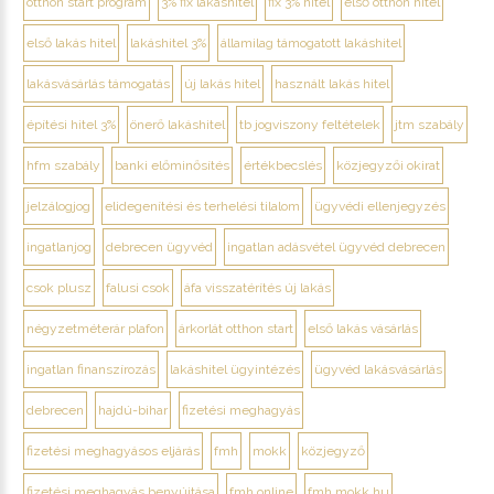
otthon start program
3% fix lakáshitel
fix 3% hitel
első otthon hitel
első lakás hitel
lakáshitel 3%
államilag támogatott lakáshitel
lakásvásárlás támogatás
új lakás hitel
használt lakás hitel
építési hitel 3%
önerő lakáshitel
tb jogviszony feltételek
jtm szabály
hfm szabály
banki előminősítés
értékbecslés
közjegyzői okirat
jelzálogjog
elidegenítési és terhelési tilalom
ügyvédi ellenjegyzés
ingatlanjog
debrecen ügyvéd
ingatlan adásvétel ügyvéd debrecen
csok plusz
falusi csok
áfa visszatérítés új lakás
négyzetméterár plafon
árkorlát otthon start
első lakás vásárlás
ingatlan finanszírozás
lakáshitel ügyintézés
ügyvéd lakásvásárlás
debrecen
hajdú-bihar
fizetési meghagyás
fizetési meghagyásos eljárás
fmh
mokk
közjegyző
fizetési meghagyás benyújtása
fmh online
fmh.mokk.hu