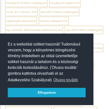
közjegyző fizetési meghagyás
közjegyzői eljárás fmh
2009. évi l. törvény fmh
elévülés fizetési meghagyás
végrehajtás elkerülése
tartozás behajtás fmh
jogi személy ellentmondás elektronikusan
ügyvéd fizetési meghagyás
debrecen ügyvéd fizetési meghagyás
Ez a weboldal sütiket használ! Tudomásul
végrendelet megtámadása mikor érdemes
végrendelet hatálytalansága
veszem, hogy a kényelmes böngészési
élmény érdekében az oldal üzemeltetője
érvénytelenség megállapítása per
hagyatéki per végrendelet
sütiket használ a tartalom és a közösségi
megtámadási nyilatkozat
megtámadás elévülése 5 év
ptk. 7:37
funkciók biztosításához. ('Olvass tovább '
gombra kattintva olvasható el az
beszámíthatóság végrendelet
Adatkezelési Szabályzat)
Olvass tovább
tévedés megtévesztés fenyegetés végrendelet
Elfogadom
tisztességtelen befolyás
gépírásos végrendelet tanúk
keltezés hiánya végrendelet
aláírás hiánya végrendelet