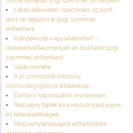
online behajtás (jogi szemmel, érthetően)
Lakás adásvételi szerződés: 15 pont,
amit ne hagyjon ki (jogi szemmel,
érthetően)
Ajándékozás vagy adásvétel? –
Illetékkövetkezmények és buktatók (jogi
szemmel, érthetően)
Válás menete
A jó szomszédi (v)iszony.
Szomszédjogokról általánosan.
Élettársi kapcsolatról részletesen.
Részvény fajták és a részvényesi jogok
és kötelezettségek.
Részvénytársaságról érthetőbben.