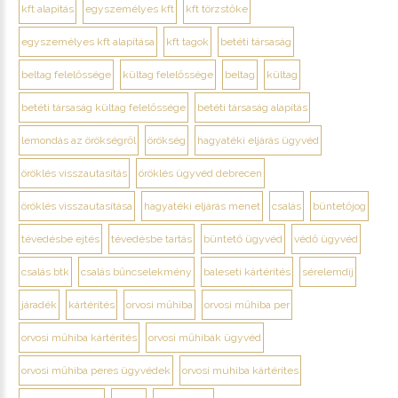
kft alapítás
egyszemélyes kft
kft törzstőke
egyszemélyes kft alapítása
kft tagok
betéti társaság
beltag felelőssége
kültag felelőssége
beltag
kültag
betéti társaság kültag felelőssége
betéti társaság alapítás
lemondás az örökségről
örökség
hagyatéki eljárás ügyvéd
öröklés visszautasítás
öröklés ügyvéd debrecen
öröklés visszautasítása
hagyatéki eljárás menet
csalás
büntetőjog
tévedésbe ejtés
tévedésbe tartás
büntető ügyvéd
védő ügyvéd
csalás btk
csalás bűncselekmény
baleseti kártérítés
sérelemdíj
járadék
kártérítés
orvosi műhiba
orvosi műhiba per
orvosi műhiba kártérítés
orvosi műhibák ügyvéd
orvosi műhiba peres ügyvédek
orvosi muhiba kártérítes