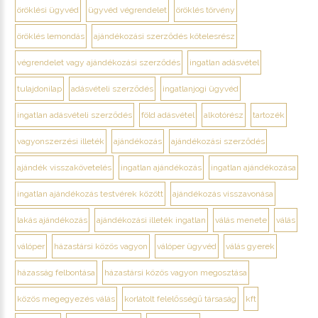
öröklési ügyvéd
ügyvéd végrendelet
öröklés törvény
öröklés lemondás
ajándékozási szerződés kötelesrész
végrendelet vagy ajándékozási szerződés
ingatlan adásvétel
tulajdonilap
adásvételi szerződés
ingatlanjogi ügyvéd
ingatlan adásvételi szerződés
föld adásvétel
alkotórész
tartozék
vagyonszerzési illeték
ajándékozás
ajándékozási szerződés
ajándék visszakövetelés
ingatlan ajándékozás
ingatlan ajándékozása
ingatlan ajándékozás testvérek között
ajándékozás visszavonása
lakás ajándékozás
ajándékozási illeték ingatlan
válás menete
válás
válóper
házastársi közös vagyon
válóper ügyvéd
válás gyerek
házasság felbontása
házastársi közös vagyon megosztása
közös megegyezés válás
korlátolt felelősségű társaság
kft