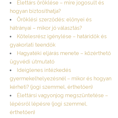
Élettárs öröklése – mire jogosult és
hogyan biztosíthatja?
Öröklési szerződés: előnyei és
hátrányai – mikor jó választás?
Kötelesrész igénylése – határidők és
gyakorlati teendők
Hagyatéki eljárás menete – közérthető
ügyvédi útmutató
Ideiglenes intézkedés
gyermekelhelyezésnél – mikor és hogyan
kérheti? (jogi szemmel, érthetően)
Élettársi vagyonjog megszüntetése –
lépésről lépésre (jogi szemmel,
érthetően)