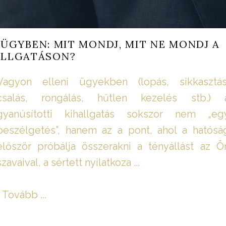
ÜGYBEN: MIT MONDJ, MIT NE MONDJ A
ALLGATÁSON?
Vagyon elleni ügyekben (lopás, sikkasztás
csalás, rongálás, hűtlen kezelés stb.) 
gyanúsítotti kihallgatás sokszor nem „eg
beszélgetés”, hanem az a pont, ahol a hatósá
először próbálja összerakni a tényállást az Ö
szavaival, a sértett nyilatkoza ...
Tovább ...