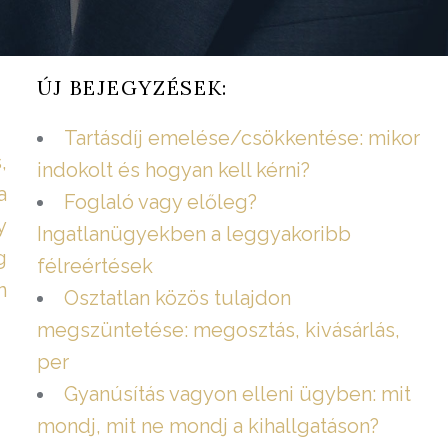
ÚJ BEJEGYZÉSEK:
Tartásdíj emelése/csökkentése: mikor
,
indokolt és hogyan kell kérni?
a
Foglaló vagy előleg?
y
Ingatlanügyekben a leggyakoribb
g
félreértések
n
Osztatlan közös tulajdon
megszüntetése: megosztás, kivásárlás,
per
Gyanúsítás vagyon elleni ügyben: mit
mondj, mit ne mondj a kihallgatáson?