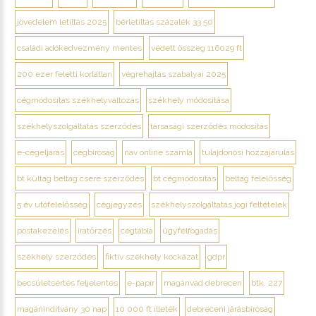
jövedelem letiltás 2025
bérletiltás százalék 33 50
családi adókedvezmény mentes
védett összeg 116029 ft
200 ezer feletti korlátlan
végrehajtás szabályai 2025
cégmódosítás székhelyváltozás
székhely módosítása
székhelyszolgáltatás szerződés
társasági szerződés módosítás
e-cégeljárás
cégbíróság
nav online számla
tulajdonosi hozzájárulás
bt kültag beltag csere szerződés
bt cégmódosítás
beltag felelősség
5 év utófelelősség
cégjegyzés
székhelyszolgáltatás jogi feltételek
postakezelés
iratőrzés
cégtábla
ügyfélfogadás
székhely szerződés
fiktív székhely kockázat
gdpr
becsületsértés feljelentés
e-papír
magánvád debrecen
btk. 227
magánindítvány 30 nap
10 000 ft illeték
debreceni járásbíróság