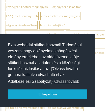
közjegyző fizetési meghagyás
közjegyzői eljárás fmh
2009. évi l. törvény fmh
elévülés fizetési meghagyás
végrehajtás elkerülése
tartozás behajtás fmh
jogi személy ellentmondás elektronikusan
ügyvéd fizetési meghagyás
debrecen ügyvéd fizetési meghagyás
Ez a weboldal sütiket használ! Tudomásul
veszem, hogy a kényelmes böngészési
végrendelet megtámadása mikor érdemes
végrendelet hatálytalansága
élmény érdekében az oldal üzemeltetője
érvénytelenség megállapítása per
hagyatéki per végrendelet
sütiket használ a tartalom és a közösségi
funkciók biztosításához. ('Olvass tovább '
megtámadási nyilatkozat
megtámadás elévülése 5 év
ptk. 7:37
gombra kattintva olvasható el az
beszámíthatóság végrendelet
Adatkezelési Szabályzat)
Olvass tovább
tévedés megtévesztés fenyegetés végrendelet
Elfogadom
tisztességtelen befolyás
gépírásos végrendelet tanúk
keltezés hiánya végrendelet
aláírás hiánya végrendelet