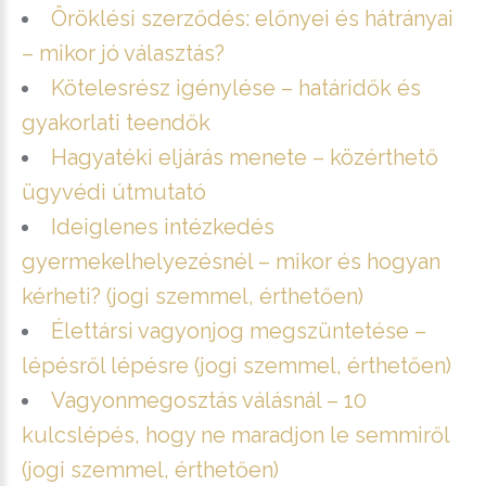
Öröklési szerződés: előnyei és hátrányai
– mikor jó választás?
Kötelesrész igénylése – határidők és
gyakorlati teendők
Hagyatéki eljárás menete – közérthető
ügyvédi útmutató
Ideiglenes intézkedés
gyermekelhelyezésnél – mikor és hogyan
kérheti? (jogi szemmel, érthetően)
Élettársi vagyonjog megszüntetése –
lépésről lépésre (jogi szemmel, érthetően)
Vagyonmegosztás válásnál – 10
kulcslépés, hogy ne maradjon le semmiről
(jogi szemmel, érthetően)