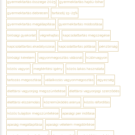
gyermektartás összege 2025
gyermektartás hajdú-bihar
gyermektartás debrecen
tartásdíj 15–25%
gyermektartás megállapítása
gyermektartás módosítása
bírósági gyakorlat
végrehajtás
kapcsolattartás megszegése
kapcsolattartás akadályozása
kapcsolattartás pótlása
pénzbírság
bírósági kérelem
vagyonmegosztás válásnál
különvagyon
közös vagyon
megtérítési igény
közös lakás használata
tartozás megosztása
vállalkozás vagyonmegosztás
egyezség
élettársi vagyonjog megszüntetése
élettársi vagyonjogi szerződés
élettársi elszámolás
közreműködés aránya
közös ráfordítás
közös tulajdon megszüntetése
apasági per indítása
apaság megállapítása
apasági vélelem megdöntése