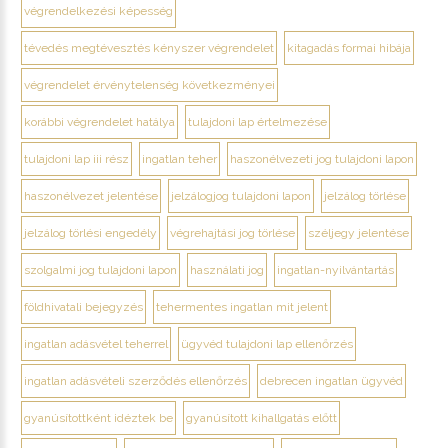
végrendelkezési képesség
tévedés megtévesztés kényszer végrendelet
kitagadás formai hibája
végrendelet érvénytelenség következményei
korábbi végrendelet hatálya
tulajdoni lap értelmezése
tulajdoni lap iii rész
ingatlan teher
haszonélvezeti jog tulajdoni lapon
haszonélvezet jelentése
jelzálogjog tulajdoni lapon
jelzálog törlése
jelzálog törlési engedély
végrehajtási jog törlése
széljegy jelentése
szolgalmi jog tulajdoni lapon
használati jog
ingatlan-nyilvántartás
földhivatali bejegyzés
tehermentes ingatlan mit jelent
ingatlan adásvétel teherrel
ügyvéd tulajdoni lap ellenőrzés
ingatlan adásvételi szerződés ellenőrzés
debrecen ingatlan ügyvéd
gyanúsítottként idéztek be
gyanúsított kihallgatás előtt