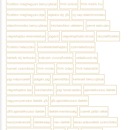
fizetési meghagyás benyújtása
fmh online
fmh.mokk.hu
fizetési meghagyás díja
eljárási díj 3%
15 nap ellentmondás
ellentmondás benyújtása
kézbesítési vélelem
perré alakulás
végrehajtás elrendelése
jogerő
végrehajtható okirat
részletfizetés
fizetési halasztás
követelésbehajtás
számlatartozás
bérleti díj tartozás
kölcsön visszafizetés
vállalkozói díj
kamat számítása
fmh minta
fmh űrlap
fmh határidők
jogi képviselet
polgári jog
perindítás
kereset benyújtása
végrehajtási lap
kézbesítés
jogi tanácsadás
ajándékozási illeték
vagyonszerzési illeték 4%
9% ajándékozási illeték
18% ajándékozási illeték
illetékmentesség
cserét pótló vétel
haszonélvezet
illetékalap
nav illeték
lakás adásvételi szerződés