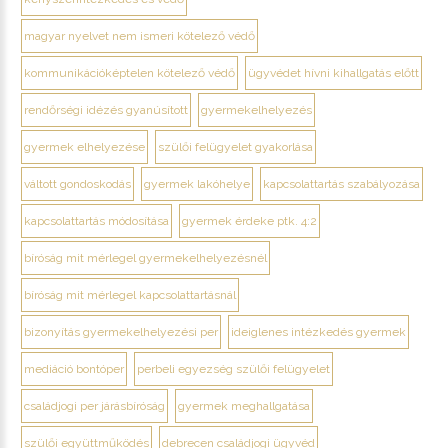
magyar nyelvet nem ismeri kötelező védő
kommunikációképtelen kötelező védő
ügyvédet hívni kihallgatás előtt
rendőrségi idézés gyanúsított
gyermekelhelyezés
gyermek elhelyezése
szülői felügyelet gyakorlása
váltott gondoskodás
gyermek lakóhelye
kapcsolattartás szabályozása
kapcsolattartás módosítása
gyermek érdeke ptk. 4:2
bíróság mit mérlegel gyermekelhelyezésnél
bíróság mit mérlegel kapcsolattartásnál
bizonyítás gyermekelhelyezési per
ideiglenes intézkedés gyermek
mediáció bontóper
perbeli egyezség szülői felügyelet
családjogi per járásbíróság
gyermek meghallgatása
szülői együttműködés
debrecen családjogi ügyvéd