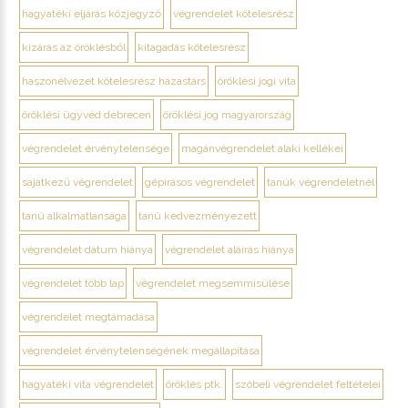
hagyatéki eljárás közjegyző
végrendelet kötelesrész
kizárás az öröklésből
kitagadás kötelesrész
haszonélvezet kötelesrész házastárs
öröklési jogi vita
öröklési ügyvéd debrecen
öröklési jog magyarország
végrendelet érvénytelensége
magánvégrendelet alaki kellékei
sajátkezű végrendelet
gépírásos végrendelet
tanúk végrendeletnél
tanú alkalmatlansága
tanú kedvezményezett
végrendelet dátum hiánya
végrendelet aláírás hiánya
végrendelet több lap
végrendelet megsemmisülése
végrendelet megtámadása
végrendelet érvénytelenségének megállapítása
hagyatéki vita végrendelet
öröklés ptk.
szóbeli végrendelet feltételei