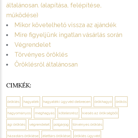
általánosan. (alapítása, felépítése,
működése)
Mikor követelhető vissza az ajándék
Mire figyeljünk ingatlan vásárlás során
Végrendelet
Törvényes öröklés
Öröklésről általánosan
CIMKÉK:
öröklés
hagyaték
hagyatéki ügyvéd debrecen
örökhagyó
örökös
hagyományos
meghagyás
kötelesrész
kiesés az örökségből
ági öröklés
végrendelet
polgárjog
törvényes öröklés
házastárs öröklése
élettárs öröklése
öröklés ügyvéd