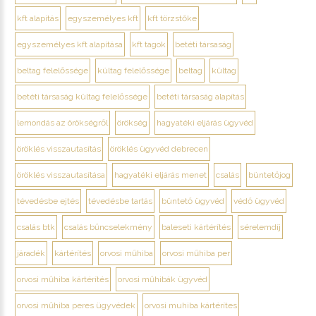
kft alapítás
egyszemélyes kft
kft törzstőke
egyszemélyes kft alapítása
kft tagok
betéti társaság
beltag felelőssége
kültag felelőssége
beltag
kültag
betéti társaság kültag felelőssége
betéti társaság alapítás
lemondás az örökségről
örökség
hagyatéki eljárás ügyvéd
öröklés visszautasítás
öröklés ügyvéd debrecen
öröklés visszautasítása
hagyatéki eljárás menet
csalás
büntetőjog
tévedésbe ejtés
tévedésbe tartás
büntető ügyvéd
védő ügyvéd
csalás btk
csalás bűncselekmény
baleseti kártérítés
sérelemdíj
járadék
kártérítés
orvosi műhiba
orvosi műhiba per
orvosi műhiba kártérítés
orvosi műhibák ügyvéd
orvosi műhiba peres ügyvédek
orvosi muhiba kártérítes