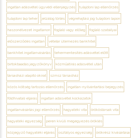
ingatlan adásvétel ügyvédi ellenjegyzés
tulajdoni lap ellenőrzés
tulajdoni lap teher
jelzálog törlés
végrehajtási jog tulajdoni lapon
haszonélvezet ingatlanon
foglaló vagy előleg
foglaló szabályai
előszerződés ingatlan
vételár ütemezés bankhitel
bankhitel ingatlanvásárlás
tehermentesítés adásvétel előtt
birtokbaadás jegyzőkönyv
közműátírás adásvétel után
társasházi alapító okirat
szmsz társasház
közös költség tartozás ellenőrzés
ingatlan-nyilvántartási bejegyzés
földhivatali eljárás
ingatlan adásvétel kockázatok
ingatlanvásárlás jogi ellenőrzés
hagyatéki vita
örököstársak vita
hagyatéki egyezség
peren kívüli megegyezés öröklés
közjegyző hagyatéki eljárás
osztályos egyezség
örökrész kivásárlása