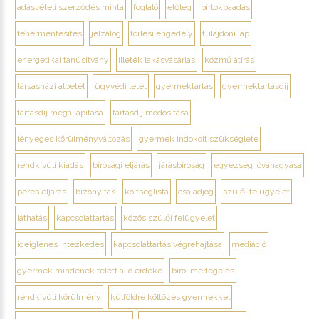
adásvételi szerződés minta
foglaló
előleg
birtokbaadás
tehermentesítés
jelzálog
törlési engedély
tulajdoni lap
energetikai tanúsítvány
illeték lakásvásárlás
közmű átírás
társasházi albetét
ügyvédi letét
gyermektartás
gyermektartásdíj
tartásdíj megállapítása
tartásdíj módosítása
lényeges körülményváltozás
gyermek indokolt szükséglete
rendkívüli kiadás
bírósági eljárás
járásbíróság
egyezség jóváhagyása
peres eljárás
bizonyítás
költséglista
családjog
szülői felügyelet
láthatás
kapcsolattartás
közös szülői felügyelet
ideiglenes intézkedés
kapcsolattartás végrehajtása
mediáció
gyermek mindenek felett álló érdeke
bírói mérlegelés
rendkívüli körülmény
külföldre költözés gyermekkel