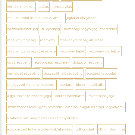
kórházi műhibák
találás
kincstalálás
mit kell tenni ha találunk valamit?
jogtalan elsajátítás
haszonélvezeti jog
tulajdonjog
házassági vagyonjogi szerződés
részvénytársaság
részvény
részvénytársaság alapítása
részvénytársaság szervezete
részvény fajták
részvény osztályok
törzsrészvény
elsőbbségi részvény
dolgozói részvény
kamatozó részvény
visszaváltható részvény
élettársi kapcsolat
bejegyzett élettársi kapcsolat
élettárs
tilosban talált állat
a gyümölcs felszedés joga
kerítés használata
földtámasz joga
szomszédos telek igénybevétele
az áthajló ágak és átnyúló gyökerek
kilátástól való megfosztás és az árnyékolás
a szomszéd telkére történő ablaknyitás
otthon start
otthon start hitel