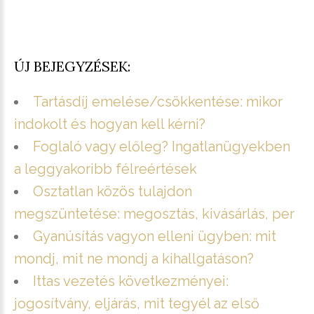
ÚJ BEJEGYZÉSEK:
Tartásdíj emelése/csökkentése: mikor
indokolt és hogyan kell kérni?
Foglaló vagy előleg? Ingatlanügyekben
a leggyakoribb félreértések
Osztatlan közös tulajdon
megszüntetése: megosztás, kivásárlás, per
Gyanúsítás vagyon elleni ügyben: mit
mondj, mit ne mondj a kihallgatáson?
Ittas vezetés következményei:
jogosítvány, eljárás, mit tegyél az első