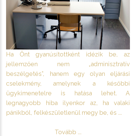
Ha Önt gyanúsítottként idézik be, az
jellemzően nem „adminisztratív
beszélgetés”, hanem egy olyan eljárási
cselekmény, amelynek a későbbi
ügykimenetelre is hatása lehet. A
legnagyobb hiba ilyenkor az, ha valaki
pánikból, felkészületlenül megy be, és ...
Tovább ...