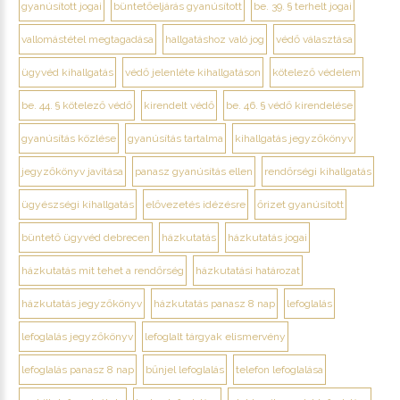
gyanúsított jogai
büntetőeljárás gyanúsított
be. 39. § terhelt jogai
vallomástétel megtagadása
hallgatáshoz való jog
védő választása
ügyvéd kihallgatás
védő jelenléte kihallgatáson
kötelező védelem
be. 44. § kötelező védő
kirendelt védő
be. 46. § védő kirendelése
gyanúsítás közlése
gyanúsítás tartalma
kihallgatás jegyzőkönyv
jegyzőkönyv javítása
panasz gyanúsítás ellen
rendőrségi kihallgatás
ügyészségi kihallgatás
elővezetés idézésre
őrizet gyanúsított
büntető ügyvéd debrecen
házkutatás
házkutatás jogai
házkutatás mit tehet a rendőrség
házkutatási határozat
házkutatás jegyzőkönyv
házkutatás panasz 8 nap
lefoglalás
lefoglalás jegyzőkönyv
lefoglalt tárgyak elismervény
lefoglalás panasz 8 nap
bűnjel lefoglalás
telefon lefoglalása