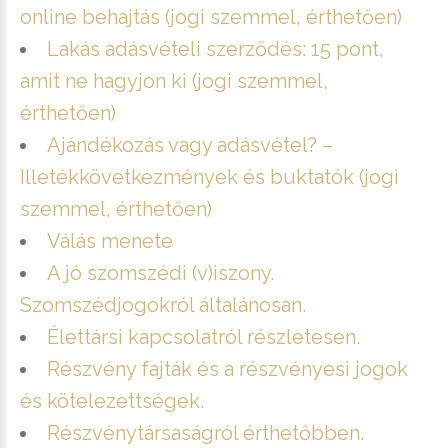
online behajtás (jogi szemmel, érthetően)
Lakás adásvételi szerződés: 15 pont,
amit ne hagyjon ki (jogi szemmel,
érthetően)
Ajándékozás vagy adásvétel? –
Illetékkövetkezmények és buktatók (jogi
szemmel, érthetően)
Válás menete
A jó szomszédi (v)iszony.
Szomszédjogokról általánosan.
Élettársi kapcsolatról részletesen.
Részvény fajták és a részvényesi jogok
és kötelezettségek.
Részvénytársaságról érthetőbben.