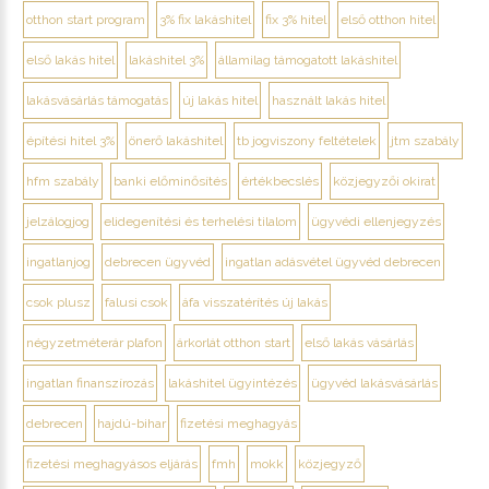
otthon start program
3% fix lakáshitel
fix 3% hitel
első otthon hitel
első lakás hitel
lakáshitel 3%
államilag támogatott lakáshitel
lakásvásárlás támogatás
új lakás hitel
használt lakás hitel
építési hitel 3%
önerő lakáshitel
tb jogviszony feltételek
jtm szabály
hfm szabály
banki előminősítés
értékbecslés
közjegyzői okirat
jelzálogjog
elidegenítési és terhelési tilalom
ügyvédi ellenjegyzés
ingatlanjog
debrecen ügyvéd
ingatlan adásvétel ügyvéd debrecen
csok plusz
falusi csok
áfa visszatérítés új lakás
négyzetméterár plafon
árkorlát otthon start
első lakás vásárlás
ingatlan finanszírozás
lakáshitel ügyintézés
ügyvéd lakásvásárlás
debrecen
hajdú-bihar
fizetési meghagyás
fizetési meghagyásos eljárás
fmh
mokk
közjegyző