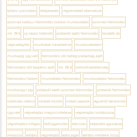
tartási szerződés
életjáradék
végrendelet alternatívái
azonnali hatályú felmondás indokai munkavállaló
azonnali felmondás
mt. 78 §
15 napos határidő
próbaidő alatti felmondás
távolléti díj
végkielégítés
munkabér késedelme
munkavédelem
munkajog ügyvéd
felmondási idő betegszabadság alatt
felmondási idő táppénz alatt
mt. 68 §
keresőképtelenség
felmondási tilalom
munkáltatói felmondás
munkavállalói felmondás
munkaügyi jog
próbaidő alatti azonnali felmondás
próbaidő felmondás
indokolás nélkül
írásbeli közlés
kilépő papírok
egyenlő bánásmód
ügyvéd
végrehajtás megszüntetése
végrehajtás korlátozása
végrehajtási kifogás
felfüggesztés
elévülés
teljesítés igazolása
inkasszó
letiltás
végrehajtó
adós jogai
letiltás mértéke 2025