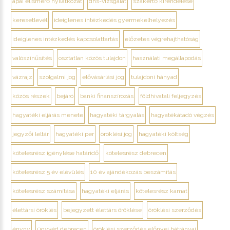
apai elismerő nyilatkozat
dns-vizsgálat
szakértő kirendelése
keresetlevél
ideiglenes intézkedés gyermekelhelyezés
ideiglenes intézkedés kapcsolattartás
előzetes végrehajthatóság
valószínűsítés
osztatlan közös tulajdon
használati megállapodás
vázrajz
szolgalmi jog
elővásárlási jog
tulajdoni hányad
közös részek
bejáró
banki finanszírozás
földhivatali feljegyzés
hagyatéki eljárás menete
hagyatéki tárgyalás
hagyatékátadó végzés
jegyzői leltár
hagyatéki per
öröklési jog
hagyatéki költség
kötelesrész igénylése határidő
kötelesrész debrecen
kötelesrész 5 év elévülés
10 év ajándékozás beszámítás
kötelesrész számítása
hagyatéki eljárás
kötelesrész kamat
élettársi öröklés
bejegyzett élettárs öröklése
öröklési szerződés
ényny
ügyvéd debrecen
öröklési szerződés előnyei hátrányai