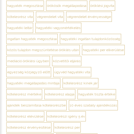
hagyaték megosztása
örökösök megállapodása
öröklési jogvita
kötelesrész vita
végrendelet vita
végrendelet érvényessége
hagyatéki leltár
hagyatéki vagyonértékelés
ingatlan hagyaték megosztása
hagyatéki ingatlan tulajdonközösség
közös tulajdon megszüntetése öröklés után
hagyatéki per elkerülése
mediáció öröklési ügyben
közvetítői eljárás
egyezség közjegyző előtt
ügyvéd hagyatéki vita
hagyatéki megállapodás mintája
kötelesrész kinek jár
kötelesrész mértéke
kötelesrész alapja
hagyaték tiszta értéke
ajándék beszámítása kötelesrészbe
10 éves szabály ajándékozás
kötelesrész elévülése
kötelesrészi igény 5 év
kötelesrész érvényesítése
kötelesrész per