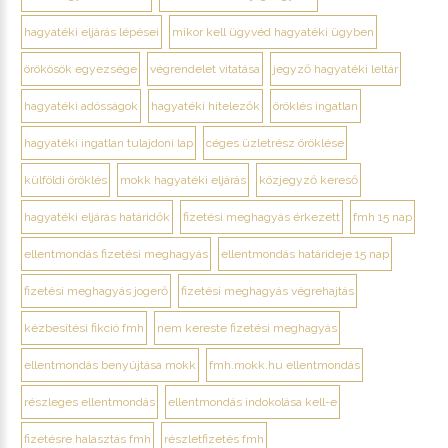
hagyatéki eljárás lépései
mikor kell ügyvéd hagyatéki ügyben
örökösök egyezsége
végrendelet vitatása
jegyző hagyatéki leltár
hagyatéki adósságok
hagyatéki hitelezők
öröklés ingatlan
hagyatéki ingatlan tulajdoni lap
céges üzletrész öröklése
külföldi öröklés
mokk hagyatéki eljárás
közjegyző kereső
hagyatéki eljárás határidők
fizetési meghagyás érkezett
fmh 15 nap
ellentmondás fizetési meghagyás
ellentmondás határideje 15 nap
fizetési meghagyás jogerő
fizetési meghagyás végrehajtás
kézbesítési fikció fmh
nem kereste fizetési meghagyás
ellentmondás benyújtása mokk
fmh.mokk.hu ellentmondás
részleges ellentmondás
ellentmondás indokolása kell-e
fizetésre halasztás fmh
részletfizetés fmh