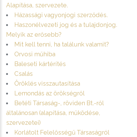
Alapítása, szervezete.
Házassági vagyonjogi szerződés.
Haszonélvezeti jog és a tulajdonjog.
Melyik az erősebb?
Mit kell tenni, ha találunk valamit?
Orvosi műhiba
Baleseti kártérítés
Csalás
Öröklés visszautasítása
Lemondás az örökségről
Betéti Társaság-, röviden Bt.-ről
általánosan (alapítása, működése,
szervezetei)
Korlátolt Felelősségű Társaságról