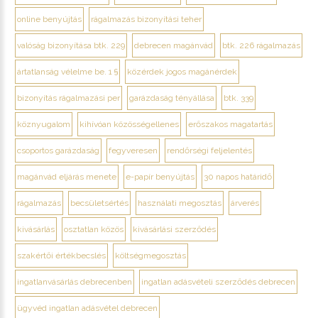
online benyújtás
rágalmazás bizonyítási teher
valóság bizonyítása btk. 229
debrecen magánvád
btk. 226 rágalmazás
ártatlanság vélelme be. 1 §
közérdek jogos magánérdek
bizonyítás rágalmazási per
garázdaság tényállása
btk. 339
köznyugalom
kihívóan közösségellenes
erőszakos magatartás
csoportos garázdaság
fegyveresen
rendőrségi feljelentés
magánvád eljárás menete
e-papír benyújtás
30 napos határidő
rágalmazás
becsületsértés
használati megosztás
árverés
kivásárlás
osztatlan közös
kivásárlási szerződés
szakértői értékbecslés
költségmegosztás
ingatlanvásárlás debrecenben
ingatlan adásvételi szerződés debrecen
ügyvéd ingatlan adásvétel debrecen