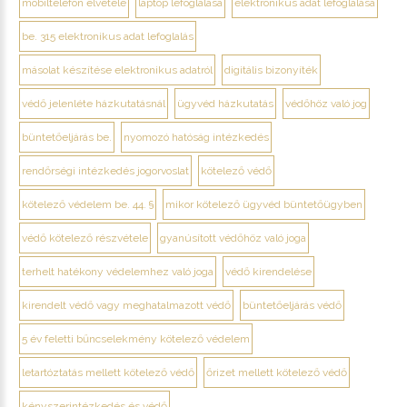
mobiltelefon elvétele
laptop lefoglalása
elektronikus adat lefoglalása
be. 315 elektronikus adat lefoglalás
másolat készítése elektronikus adatról
digitális bizonyíték
védő jelenléte házkutatásnál
ügyvéd házkutatás
védőhöz való jog
büntetőeljárás be.
nyomozó hatóság intézkedés
rendőrségi intézkedés jogorvoslat
kötelező védő
kötelező védelem be. 44. §
mikor kötelező ügyvéd büntetőügyben
védő kötelező részvétele
gyanúsított védőhöz való joga
terhelt hatékony védelemhez való joga
védő kirendelése
kirendelt védő vagy meghatalmazott védő
büntetőeljárás védő
5 év feletti bűncselekmény kötelező védelem
letartóztatás mellett kötelező védő
őrizet mellett kötelező védő
kényszerintézkedés és védő