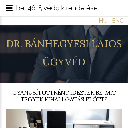
be. 46. § védő kirendelése
HU
|
ENG
DR.
BÁNHEGYESI
LAJOS
ÜGYVÉD
GYANÚSÍTOTTKÉNT IDÉZTEK BE: MIT
TEGYEK KIHALLGATÁS ELŐTT?