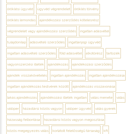
öröklési ügyvéd
ügyvéd végrendelet
öröklés törvény
öröklés lemondás
ajándékozási szerződés kötelesrész
végrendelet vagy ajándékozási szerződés
ingatlan adásvétel
tulajdonilap
adásvételi szerződés
ingatlanjogi ügyvéd
ingatlan adásvételi szerződés
föld adásvétel
alkotórész
tartozék
vagyonszerzési illeték
ajándékozás
ajándékozási szerződés
ajándék visszakövetelés
ingatlan ajándékozás
ingatlan ajándékozása
ingatlan ajándékozás testvérek között
ajándékozás visszavonása
lakás ajándékozás
ajándékozási illeték ingatlan
válás menete
válás
válóper
házastársi közös vagyon
válóper ügyvéd
válás gyerek
házasság felbontása
házastársi közös vagyon megosztása
közös megegyezés válás
korlátolt felelősségű társaság
kft