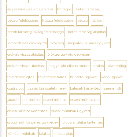
egyszemélyes kft alapítása
kft tagok
betéti társaság
beltag felelőssége
kültag felelőssége
beltag
kültag
betéti társaság kültag felelőssége
betéti társaság alapítás
lemondás az örökségről
örökség
hagyatéki eljárás ügyvéd
öröklés visszautasítás
öröklés ügyvéd debrecen
öröklés visszautasítása
hagyatéki eljárás menet
csalás
büntetőjog
tévedésbe ejtés
tévedésbe tartás
büntető ügyvéd
védő ügyvéd
csalás btk
csalás bűncselekmény
baleseti kártérítés
sérelemdíj
járadék
kártérítés
orvosi műhiba
orvosi műhiba per
orvosi műhiba kártérítés
orvosi műhibák ügyvéd
orvosi műhiba peres ügyvédek
orvosi muhiba kártérítes
kórházi műhibák
találás
kincstalálás