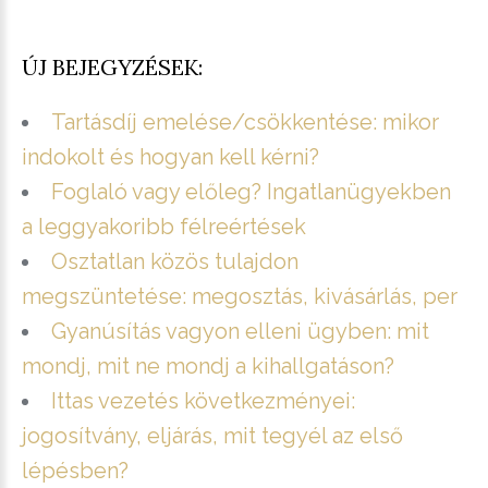
ÚJ BEJEGYZÉSEK:
Tartásdíj emelése/csökkentése: mikor
indokolt és hogyan kell kérni?
Foglaló vagy előleg? Ingatlanügyekben
a leggyakoribb félreértések
Osztatlan közös tulajdon
megszüntetése: megosztás, kivásárlás, per
Gyanúsítás vagyon elleni ügyben: mit
mondj, mit ne mondj a kihallgatáson?
Ittas vezetés következményei:
jogosítvány, eljárás, mit tegyél az első
lépésben?