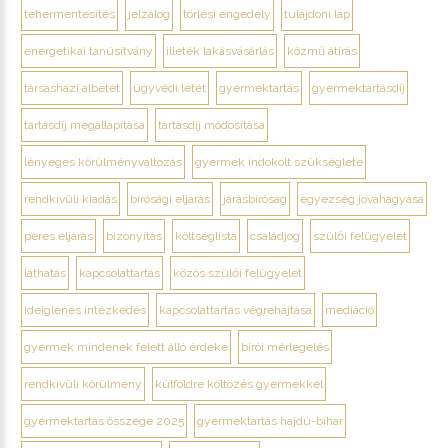
tehermentesítés
jelzálog
törlési engedély
tulajdoni lap
energetikai tanúsítvány
illeték lakásvásárlás
közmű átírás
társasházi albetét
ügyvédi letét
gyermektartás
gyermektartásdíj
tartásdíj megállapítása
tartásdíj módosítása
lényeges körülményváltozás
gyermek indokolt szükséglete
rendkívüli kiadás
bírósági eljárás
járásbíróság
egyezség jóváhagyása
peres eljárás
bizonyítás
költséglista
családjog
szülői felügyelet
láthatás
kapcsolattartás
közös szülői felügyelet
ideiglenes intézkedés
kapcsolattartás végrehajtása
mediáció
gyermek mindenek felett álló érdeke
bírói mérlegelés
rendkívüli körülmény
külföldre költözés gyermekkel
gyermektartás összege 2025
gyermektartás hajdú-bihar