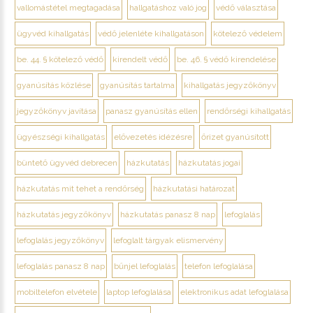
vallomástétel megtagadása
hallgatáshoz való jog
védő választása
ügyvéd kihallgatás
védő jelenléte kihallgatáson
kötelező védelem
be. 44. § kötelező védő
kirendelt védő
be. 46. § védő kirendelése
gyanúsítás közlése
gyanúsítás tartalma
kihallgatás jegyzőkönyv
jegyzőkönyv javítása
panasz gyanúsítás ellen
rendőrségi kihallgatás
ügyészségi kihallgatás
elővezetés idézésre
őrizet gyanúsított
büntető ügyvéd debrecen
házkutatás
házkutatás jogai
házkutatás mit tehet a rendőrség
házkutatási határozat
házkutatás jegyzőkönyv
házkutatás panasz 8 nap
lefoglalás
lefoglalás jegyzőkönyv
lefoglalt tárgyak elismervény
lefoglalás panasz 8 nap
bűnjel lefoglalás
telefon lefoglalása
mobiltelefon elvétele
laptop lefoglalása
elektronikus adat lefoglalása