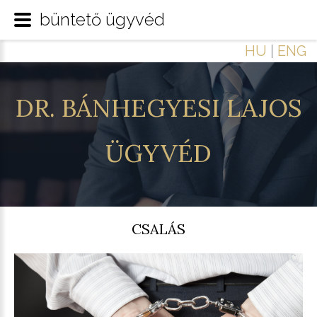
büntető ügyvéd
HU
|
ENG
DR.
BÁNHEGYESI
LAJOS
ÜGYVÉD
CSALÁS