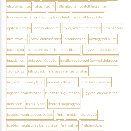
első lakás hitel
lakáshitel 3%
államilag támogatott lakáshitel
lakásvásárlás támogatás
új lakás hitel
használt lakás hitel
építési hitel 3%
önerő lakáshitel
tb jogviszony feltételek
jtm szabály
hfm szabály
banki előminősítés
értékbecslés
közjegyzői okirat
jelzálogjog
elidegenítési és terhelési tilalom
ügyvédi ellenjegyzés
ingatlanjog
debrecen ügyvéd
ingatlan adásvétel ügyvéd debrecen
csok plusz
falusi csok
áfa visszatérítés új lakás
négyzetméterár plafon
árkorlát otthon start
első lakás vásárlás
ingatlan finanszírozás
lakáshitel ügyintézés
ügyvéd lakásvásárlás
debrecen
hajdú-bihar
fizetési meghagyás
fizetési meghagyásos eljárás
fmh
mokk
közjegyző
fizetési meghagyás benyújtása
fmh online
fmh.mokk.hu