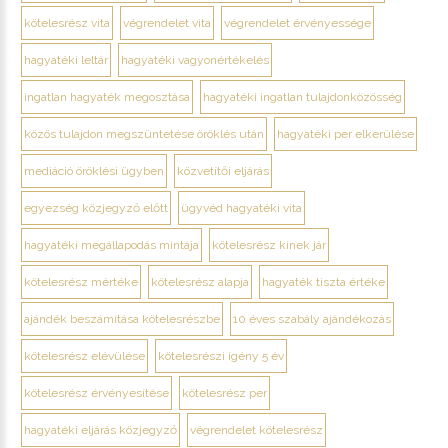
kötelesrész vita
végrendelet vita
végrendelet érvényessége
hagyatéki leltár
hagyatéki vagyonértékelés
ingatlan hagyaték megosztása
hagyatéki ingatlan tulajdonközösség
közös tulajdon megszüntetése öröklés után
hagyatéki per elkerülése
mediáció öröklési ügyben
közvetítői eljárás
egyezség közjegyző előtt
ügyvéd hagyatéki vita
hagyatéki megállapodás mintája
kötelesrész kinek jár
kötelesrész mértéke
kötelesrész alapja
hagyaték tiszta értéke
ajándék beszámítása kötelesrészbe
10 éves szabály ajándékozás
kötelesrész elévülése
kötelesrészi igény 5 év
kötelesrész érvényesítése
kötelesrész per
hagyatéki eljárás közjegyző
végrendelet kötelesrész