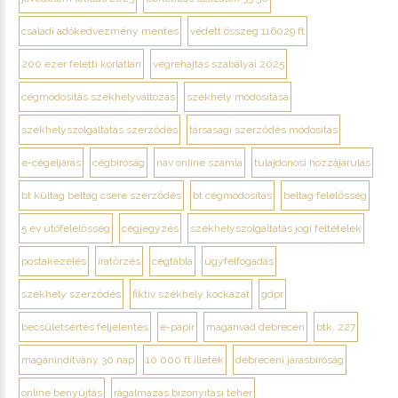
családi adókedvezmény mentes
védett összeg 116029 ft
200 ezer feletti korlátlan
végrehajtás szabályai 2025
cégmódosítás székhelyváltozás
székhely módosítása
székhelyszolgáltatás szerződés
társasági szerződés módosítás
e-cégeljárás
cégbíróság
nav online számla
tulajdonosi hozzájárulás
bt kültag beltag csere szerződés
bt cégmódosítás
beltag felelősség
5 év utófelelősség
cégjegyzés
székhelyszolgáltatás jogi feltételek
postakezelés
iratőrzés
cégtábla
ügyfélfogadás
székhely szerződés
fiktív székhely kockázat
gdpr
becsületsértés feljelentés
e-papír
magánvád debrecen
btk. 227
magánindítvány 30 nap
10 000 ft illeték
debreceni járásbíróság
online benyújtás
rágalmazás bizonyítási teher