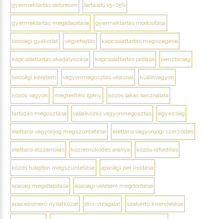
gyermektartás debrecen
tartásdíj 15–25%
gyermektartás megállapítása
gyermektartás módosítása
bírósági gyakorlat
végrehajtás
kapcsolattartás megszegése
kapcsolattartás akadályozása
kapcsolattartás pótlása
pénzbírság
bírósági kérelem
vagyonmegosztás válásnál
különvagyon
közös vagyon
megtérítési igény
közös lakás használata
tartozás megosztása
vállalkozás vagyonmegosztás
egyezség
élettársi vagyonjog megszüntetése
élettársi vagyonjogi szerződés
élettársi elszámolás
közreműködés aránya
közös ráfordítás
közös tulajdon megszüntetése
apasági per indítása
apaság megállapítása
apasági vélelem megdöntése
apai elismerő nyilatkozat
dns-vizsgálat
szakértő kirendelése