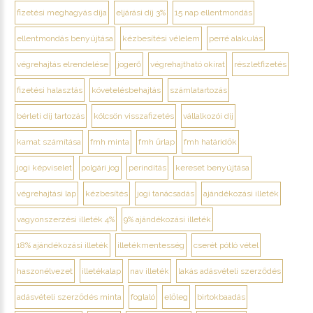
fizetési meghagyás díja
eljárási díj 3%
15 nap ellentmondás
ellentmondás benyújtása
kézbesítési vélelem
perré alakulás
végrehajtás elrendelése
jogerő
végrehajtható okirat
részletfizetés
fizetési halasztás
követelésbehajtás
számlatartozás
bérleti díj tartozás
kölcsön visszafizetés
vállalkozói díj
kamat számítása
fmh minta
fmh űrlap
fmh határidők
jogi képviselet
polgári jog
perindítás
kereset benyújtása
végrehajtási lap
kézbesítés
jogi tanácsadás
ajándékozási illeték
vagyonszerzési illeték 4%
9% ajándékozási illeték
18% ajándékozási illeték
illetékmentesség
cserét pótló vétel
haszonélvezet
illetékalap
nav illeték
lakás adásvételi szerződés
adásvételi szerződés minta
foglaló
előleg
birtokbaadás