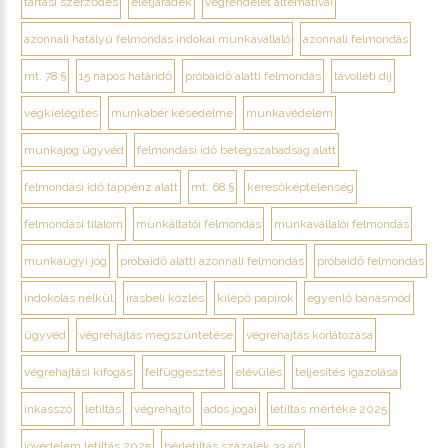
tartási szerződés
életjáradék
végrendelet alternatívái
azonnali hatályú felmondás indokai munkavállaló
azonnali felmondás
mt. 78 §
15 napos határidő
próbaidő alatti felmondás
távolléti díj
végkielégítés
munkabér késedelme
munkavédelem
munkajog ügyvéd
felmondási idő betegszabadság alatt
felmondási idő táppénz alatt
mt. 68 §
keresőképtelenség
felmondási tilalom
munkáltatói felmondás
munkavállalói felmondás
munkaügyi jog
próbaidő alatti azonnali felmondás
próbaidő felmondás
indokolás nélkül
írásbeli közlés
kilépő papírok
egyenlő bánásmód
ügyvéd
végrehajtás megszüntetése
végrehajtás korlátozása
végrehajtási kifogás
felfüggesztés
elévülés
teljesítés igazolása
inkasszó
letiltás
végrehajtó
adós jogai
letiltás mértéke 2025
jövedelem letiltás 2025
bérletiltás százalék 33 50