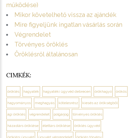
működése)
Mikor követelhető vissza az ajándék
Mire figyeljünk ingatlan vásárlás során
Végrendelet
Törvényes öröklés
Öröklésről általánosan
CIMKÉK:
öröklés
hagyaték
hagyatéki ügyvéd debrecen
örökhagyó
örökös
hagyományos
meghagyás
kötelesrész
kiesés az örökségből
ági öröklés
végrendelet
polgárjog
törvényes öröklés
házastárs öröklése
élettárs öröklése
öröklés ügyvéd
öröklési ügyvéd
ügyvéd végrendelet
öröklés törvény