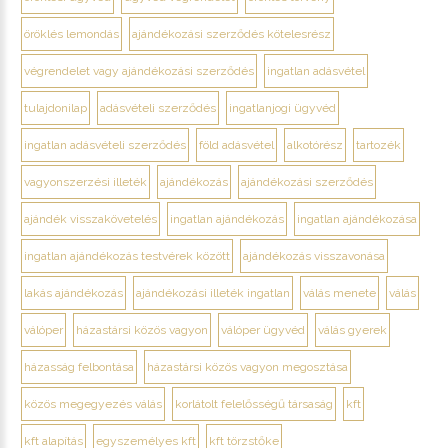
öröklés lemondás
ajándékozási szerződés kötelesrész
végrendelet vagy ajándékozási szerződés
ingatlan adásvétel
tulajdonilap
adásvételi szerződés
ingatlanjogi ügyvéd
ingatlan adásvételi szerződés
föld adásvétel
alkotórész
tartozék
vagyonszerzési illeték
ajándékozás
ajándékozási szerződés
ajándék visszakövetelés
ingatlan ajándékozás
ingatlan ajándékozása
ingatlan ajándékozás testvérek között
ajándékozás visszavonása
lakás ajándékozás
ajándékozási illeték ingatlan
válás menete
válás
válóper
házastársi közös vagyon
válóper ügyvéd
válás gyerek
házasság felbontása
házastársi közös vagyon megosztása
közös megegyezés válás
korlátolt felelősségű társaság
kft
kft alapítás
egyszemélyes kft
kft törzstőke