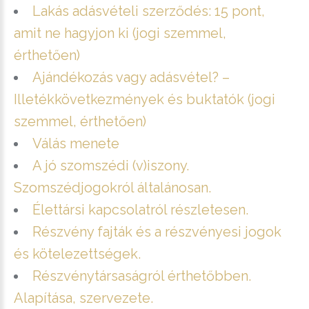
Lakás adásvételi szerződés: 15 pont,
amit ne hagyjon ki (jogi szemmel,
érthetően)
Ajándékozás vagy adásvétel? –
Illetékkövetkezmények és buktatók (jogi
szemmel, érthetően)
Válás menete
A jó szomszédi (v)iszony.
Szomszédjogokról általánosan.
Élettársi kapcsolatról részletesen.
Részvény fajták és a részvényesi jogok
és kötelezettségek.
Részvénytársaságról érthetőbben.
Alapítása, szervezete.