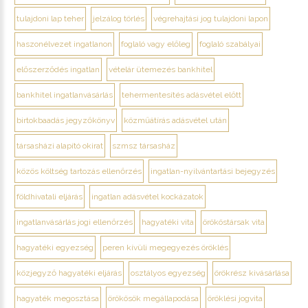
tulajdoni lap teher
jelzálog törlés
végrehajtási jog tulajdoni lapon
haszonélvezet ingatlanon
foglaló vagy előleg
foglaló szabályai
előszerződés ingatlan
vételár ütemezés bankhitel
bankhitel ingatlanvásárlás
tehermentesítés adásvétel előtt
birtokbaadás jegyzőkönyv
közműátírás adásvétel után
társasházi alapító okirat
szmsz társasház
közös költség tartozás ellenőrzés
ingatlan-nyilvántartási bejegyzés
földhivatali eljárás
ingatlan adásvétel kockázatok
ingatlanvásárlás jogi ellenőrzés
hagyatéki vita
örököstársak vita
hagyatéki egyezség
peren kívüli megegyezés öröklés
közjegyző hagyatéki eljárás
osztályos egyezség
örökrész kivásárlása
hagyaték megosztása
örökösök megállapodása
öröklési jogvita