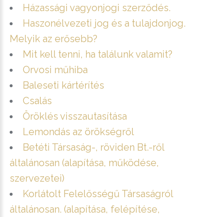
Házassági vagyonjogi szerződés.
Haszonélvezeti jog és a tulajdonjog.
Melyik az erősebb?
Mit kell tenni, ha találunk valamit?
Orvosi műhiba
Baleseti kártérítés
Csalás
Öröklés visszautasítása
Lemondás az örökségről
Betéti Társaság-, röviden Bt.-ről
általánosan (alapítása, működése,
szervezetei)
Korlátolt Felelősségű Társaságról
általánosan. (alapítása, felépítése,