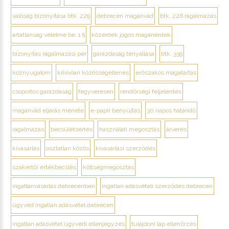
valóság bizonyítása btk. 229
debrecen magánvád
btk. 226 rágalmazás
ártatlanság vélelme be. 1 §
közérdek jogos magánérdek
bizonyítás rágalmazási per
garázdaság tényállása
btk. 339
köznyugalom
kihívóan közösségellenes
erőszakos magatartás
csoportos garázdaság
fegyveresen
rendőrségi feljelentés
magánvád eljárás menete
e-papír benyújtás
30 napos határidő
rágalmazás
becsületsértés
használati megosztás
árverés
kivásárlás
osztatlan közös
kivásárlási szerződés
szakértői értékbecslés
költségmegosztás
ingatlanvásárlás debrecenben
ingatlan adásvételi szerződés debrecen
ügyvéd ingatlan adásvétel debrecen
ingatlan adásvétel ügyvédi ellenjegyzés
tulajdoni lap ellenőrzés