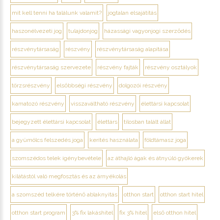
mit kell tenni ha találunk valamit?
jogtalan elsajátítás
haszonélvezeti jog
tulajdonjog
házassági vagyonjogi szerződés
részvénytársaság
részvény
részvénytársaság alapítása
részvénytársaság szervezete
részvény fajták
részvény osztályok
törzsrészvény
elsőbbségi részvény
dolgozói részvény
kamatozó részvény
visszaváltható részvény
élettársi kapcsolat
bejegyzett élettársi kapcsolat
élettárs
tilosban talált állat
a gyümölcs felszedés joga
kerítés használata
földtámasz joga
szomszédos telek igénybevétele
az áthajló ágak és átnyúló gyökerek
kilátástól való megfosztás és az árnyékolás
a szomszéd telkére történő ablaknyitás
otthon start
otthon start hitel
otthon start program
3% fix lakáshitel
fix 3% hitel
első otthon hitel