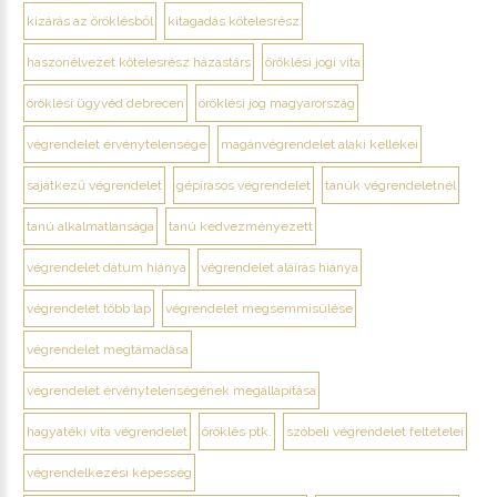
kizárás az öröklésből
kitagadás kötelesrész
haszonélvezet kötelesrész házastárs
öröklési jogi vita
öröklési ügyvéd debrecen
öröklési jog magyarország
végrendelet érvénytelensége
magánvégrendelet alaki kellékei
sajátkezű végrendelet
gépírásos végrendelet
tanúk végrendeletnél
tanú alkalmatlansága
tanú kedvezményezett
végrendelet dátum hiánya
végrendelet aláírás hiánya
végrendelet több lap
végrendelet megsemmisülése
végrendelet megtámadása
végrendelet érvénytelenségének megállapítása
hagyatéki vita végrendelet
öröklés ptk.
szóbeli végrendelet feltételei
végrendelkezési képesség