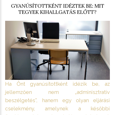
GYANÚSÍTOTTKÉNT IDÉZTEK BE: MIT
TEGYEK KIHALLGATÁS ELŐTT?
Ha Önt gyanúsítottként idézik be, az
jellemzően nem „adminisztratív
beszélgetés”, hanem egy olyan eljárási
cselekmény, amelynek a későbbi