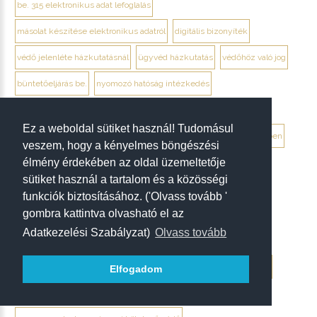
be. 315 elektronikus adat lefoglalás
másolat készítése elektronikus adatról
digitális bizonyíték
védő jelenléte házkutatásnál
ügyvéd házkutatás
védőhöz való jog
büntetőeljárás be.
nyomozó hatóság intézkedés
rendőrségi intézkedés jogorvoslat
kötelező védő
Ez a weboldal sütiket használ! Tudomásul
kötelező védelem be. 44. §
mikor kötelező ügyvéd büntetőügyben
veszem, hogy a kényelmes böngészési
élmény érdekében az oldal üzemeltetője
védő kötelező részvétele
gyanúsított védőhöz való joga
sütiket használ a tartalom és a közösségi
terhelt hatékony védelemhez való joga
védő kirendelése
funkciók biztosításához. ('Olvass tovább '
gombra kattintva olvasható el az
kirendelt védő vagy meghatalmazott védő
büntetőeljárás védő
Adatkezelési Szabályzat)
Olvass tovább
5 év feletti bűncselekmény kötelező védelem
letartóztatás mellett kötelező védő
őrizet mellett kötelező védő
Elfogadom
kényszerintézkedés és védő