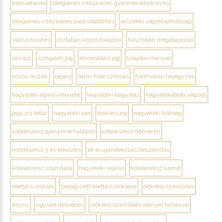
keresetlevél
ideiglenes intézkedés gyermekelhelyezés
ideiglenes intézkedés kapcsolattartás
előzetes végrehajthatóság
valószínűsítés
osztatlan közös tulajdon
használati megállapodás
vázrajz
szolgalmi jog
elővásárlási jog
tulajdoni hányad
közös részek
bejáró
banki finanszírozás
földhivatali feljegyzés
hagyatéki eljárás menete
hagyatéki tárgyalás
hagyatékátadó végzés
jegyzői leltár
hagyatéki per
öröklési jog
hagyatéki költség
kötelesrész igénylése határidő
kötelesrész debrecen
kötelesrész 5 év elévülés
10 év ajándékozás beszámítás
kötelesrész számítása
hagyatéki eljárás
kötelesrész kamat
élettársi öröklés
bejegyzett élettárs öröklése
öröklési szerződés
ényny
ügyvéd debrecen
öröklési szerződés előnyei hátrányai