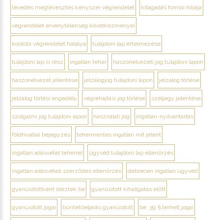
tévedés megtévesztés kényszer végrendelet
kitagadás formai hibája
végrendelet érvénytelenség következményei
korábbi végrendelet hatálya
tulajdoni lap értelmezése
tulajdoni lap iii rész
ingatlan teher
haszonélvezeti jog tulajdoni lapon
haszonélvezet jelentése
jelzálogjog tulajdoni lapon
jelzálog törlése
jelzálog törlési engedély
végrehajtási jog törlése
széljegy jelentése
szolgalmi jog tulajdoni lapon
használati jog
ingatlan-nyilvántartás
földhivatali bejegyzés
tehermentes ingatlan mit jelent
ingatlan adásvétel teherrel
ügyvéd tulajdoni lap ellenőrzés
ingatlan adásvételi szerződés ellenőrzés
debrecen ingatlan ügyvéd
gyanúsítottként idéztek be
gyanúsított kihallgatás előtt
gyanúsított jogai
büntetőeljárás gyanúsított
be. 39. § terhelt jogai