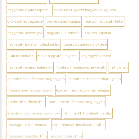
hagyatéki eljárás lépései
mikor kell ügyvéd hagyatéki ügyben
örökösök egyezsége
végrendelet vitatása
jegyző hagyatéki leltár
hagyatéki adósságok
hagyatéki hitelezők
öröklés ingatlan
hagyatéki ingatlan tulajdoni lap
céges üzletrész öröklése
külföldi öröklés
mokk hagyatéki eljárás
közjegyző kereső
hagyatéki eljárás határidők
fizetési meghagyás érkezett
fmh 15 nap
ellentmondás fizetési meghagyás
ellentmondás határideje 15 nap
fizetési meghagyás jogerő
fizetési meghagyás végrehajtás
kézbesítési fikció fmh
nem kereste fizetési meghagyás
ellentmondás benyújtása mokk
fmh.mokk.hu ellentmondás
részleges ellentmondás
ellentmondás indokolása kell-e
fizetésre halasztás fmh
részletfizetés fmh