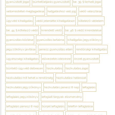
gyanúsított jogai
büntetőeljárás gyanúsított
be. 39. § terhelt jogai
vallomástétel megtagadása
hallgatáshoz való jog
védő választása
ügyvéd kihallgatás
védő jelenléte kihallgatáson
kötelező védelem
be. 44. § kötelező védő
kirendelt védő
be. 46. § védő kirendelése
gyanúsítás közlése
gyanúsítás tartalma
kihallgatás jegyzőkönyv
jegyzőkönyv javítása
panasz gyanúsítás ellen
rendőrségi kihallgatás
ügyészségi kihallgatás
elővezetés idézésre
őrizet gyanúsított
büntető ügyvéd debrecen
házkutatás
házkutatás jogai
házkutatás mit tehet a rendőrség
házkutatási határozat
házkutatás jegyzőkönyv
házkutatás panasz 8 nap
lefoglalás
lefoglalás jegyzőkönyv
lefoglalt tárgyak elismervény
lefoglalás panasz 8 nap
bűnjel lefoglalás
telefon lefoglalása