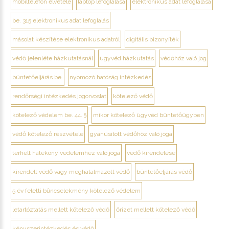
mobiltelefon elvétele
laptop lefoglalása
elektronikus adat lefoglalása
be. 315 elektronikus adat lefoglalás
másolat készítése elektronikus adatról
digitális bizonyíték
védő jelenléte házkutatásnál
ügyvéd házkutatás
védőhöz való jog
büntetőeljárás be.
nyomozó hatóság intézkedés
rendőrségi intézkedés jogorvoslat
kötelező védő
kötelező védelem be. 44. §
mikor kötelező ügyvéd büntetőügyben
védő kötelező részvétele
gyanúsított védőhöz való joga
terhelt hatékony védelemhez való joga
védő kirendelése
kirendelt védő vagy meghatalmazott védő
büntetőeljárás védő
5 év feletti bűncselekmény kötelező védelem
letartóztatás mellett kötelező védő
őrizet mellett kötelező védő
kényszerintézkedés és védő