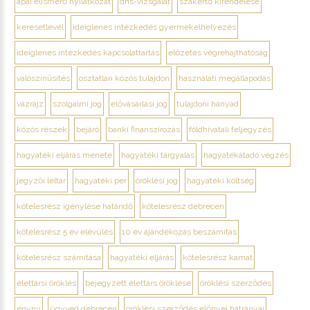
apai elismerő nyilatkozat
dns-vizsgálat
szakértő kirendelése
keresetlevél
ideiglenes intézkedés gyermekelhelyezés
ideiglenes intézkedés kapcsolattartás
előzetes végrehajthatóság
valószínűsítés
osztatlan közös tulajdon
használati megállapodás
vázrajz
szolgalmi jog
elővásárlási jog
tulajdoni hányad
közös részek
bejáró
banki finanszírozás
földhivatali feljegyzés
hagyatéki eljárás menete
hagyatéki tárgyalás
hagyatékátadó végzés
jegyzői leltár
hagyatéki per
öröklési jog
hagyatéki költség
kötelesrész igénylése határidő
kötelesrész debrecen
kötelesrész 5 év elévülés
10 év ajándékozás beszámítás
kötelesrész számítása
hagyatéki eljárás
kötelesrész kamat
élettársi öröklés
bejegyzett élettárs öröklése
öröklési szerződés
ényny
ügyvéd debrecen
öröklési szerződés előnyei hátrányai