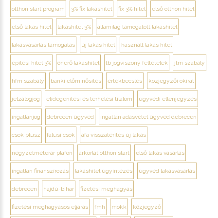
otthon start program
3% fix lakáshitel
fix 3% hitel
első otthon hitel
első lakás hitel
lakáshitel 3%
államilag támogatott lakáshitel
lakásvásárlás támogatás
új lakás hitel
használt lakás hitel
építési hitel 3%
önerő lakáshitel
tb jogviszony feltételek
jtm szabály
hfm szabály
banki előminősítés
értékbecslés
közjegyzői okirat
jelzálogjog
elidegenítési és terhelési tilalom
ügyvédi ellenjegyzés
ingatlanjog
debrecen ügyvéd
ingatlan adásvétel ügyvéd debrecen
csok plusz
falusi csok
áfa visszatérítés új lakás
négyzetméterár plafon
árkorlát otthon start
első lakás vásárlás
ingatlan finanszírozás
lakáshitel ügyintézés
ügyvéd lakásvásárlás
debrecen
hajdú-bihar
fizetési meghagyás
fizetési meghagyásos eljárás
fmh
mokk
közjegyző