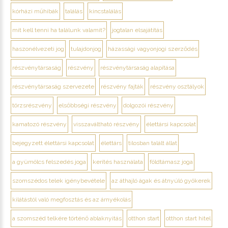
kórházi műhibák
találás
kincstalálás
mit kell tenni ha találunk valamit?
jogtalan elsajátítás
haszonélvezeti jog
tulajdonjog
házassági vagyonjogi szerződés
részvénytársaság
részvény
részvénytársaság alapítása
részvénytársaság szervezete
részvény fajták
részvény osztályok
törzsrészvény
elsőbbségi részvény
dolgozói részvény
kamatozó részvény
visszaváltható részvény
élettársi kapcsolat
bejegyzett élettársi kapcsolat
élettárs
tilosban talált állat
a gyümölcs felszedés joga
kerítés használata
földtámasz joga
szomszédos telek igénybevétele
az áthajló ágak és átnyúló gyökerek
kilátástól való megfosztás és az árnyékolás
a szomszéd telkére történő ablaknyitás
otthon start
otthon start hitel