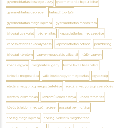
gyermektartás összege 2025
gyermektartás hajdú-bihar
gyermektartás debrecen
tartásdíj 15–25%
gyermektartás megállapítása
gyermektartás módosítása
bírósági gyakorlat
végrehajtás
kapcsolattartás megszegése
kapcsolattartás akadályozása
kapcsolattartás pótlása
pénzbírság
bírósági kérelem
vagyonmegosztás válásnál
különvagyon
közös vagyon
megtérítési igény
közös lakás használata
tartozás megosztása
vállalkozás vagyonmegosztás
egyezség
élettársi vagyonjog megszüntetése
élettársi vagyonjogi szerződés
élettársi elszámolás
közreműködés aránya
közös ráfordítás
közös tulajdon megszüntetése
apasági per indítása
apaság megállapítása
apasági vélelem megdöntése