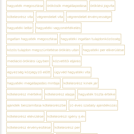
hagyaték megosztása
örökösök megállapodása
öröklési jogvita
kötelesrész vita
végrendelet vita
végrendelet érvényessége
hagyatéki leltár
hagyatéki vagyonértékelés
ingatlan hagyaték megosztása
hagyatéki ingatlan tulajdonközösség
közös tulajdon megszüntetése öröklés után
hagyatéki per elkerülése
mediáció öröklési ügyben
közvetítői eljárás
egyezség közjegyző előtt
ügyvéd hagyatéki vita
hagyatéki megállapodás mintája
kötelesrész kinek jár
kötelesrész mértéke
kötelesrész alapja
hagyaték tiszta értéke
ajándék beszámítása kötelesrészbe
10 éves szabály ajándékozás
kötelesrész elévülése
kötelesrészi igény 5 év
kötelesrész érvényesítése
kötelesrész per