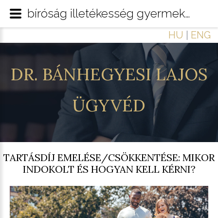
bíróság illetékesség gyermek lakóhelye tartásdíj
HU
|
ENG
DR.
BÁNHEGYESI
LAJOS
ÜGYVÉD
TARTÁSDÍJ EMELÉSE/CSÖKKENTÉSE: MIKOR
INDOKOLT ÉS HOGYAN KELL KÉRNI?