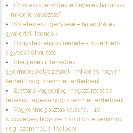
Öröklési szerződés: előnyei és hátrányai
– mikor jó választás?
Kötelesrész igénylése – határidők és
gyakorlati teendők
Hagyatéki eljárás menete – közérthető
ügyvédi útmutató
Ideiglenes intézkedés
gyermekelhelyezésnél – mikor és hogyan
kérheti? (jogi szemmel, érthetően)
Élettársi vagyonjog megszüntetése –
lépésről lépésre (jogi szemmel, érthetően)
Vagyonmegosztás válásnál – 10
kulcslépés, hogy ne maradjon le semmiről
(jogi szemmel, érthetően)