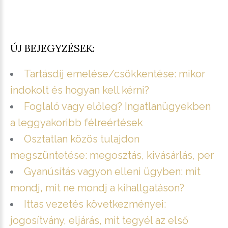
ÚJ BEJEGYZÉSEK:
Tartásdíj emelése/csökkentése: mikor
indokolt és hogyan kell kérni?
Foglaló vagy előleg? Ingatlanügyekben
a leggyakoribb félreértések
Osztatlan közös tulajdon
megszüntetése: megosztás, kivásárlás, per
Gyanúsítás vagyon elleni ügyben: mit
mondj, mit ne mondj a kihallgatáson?
Ittas vezetés következményei:
jogosítvány, eljárás, mit tegyél az első