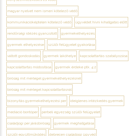
magyar nyelvet nem ismeri kötelező védő
kommunikációképtelen kötelező védő
ügyvédet hívni kihallgatás előtt
rendőrségi idézés gyanúsított
gyermekelhelyezés
gyermek elhelyezése
szülői felügyelet gyakorlása
váltott gondoskodás
gyermek lakóhelye
kapcsolattartás szabályozása
kapcsolattartás módosítása
gyermek érdeke ptk. 4:2
bíróság mit mérlegel gyermekelhelyezésnél
bíróság mit mérlegel kapcsolattartásnál
bizonyítás gyermekelhelyezési per
ideiglenes intézkedés gyermek
mediáció bontóper
perbeli egyezség szülői felügyelet
családjogi per járásbíróság
gyermek meghallgatása
szülői együttműködés
debrecen családjogi ügyvéd