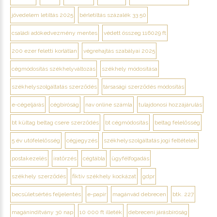
jövedelem letiltás 2025
bérletiltás százalék 33 50
családi adókedvezmény mentes
védett összeg 116029 ft
200 ezer feletti korlátlan
végrehajtás szabályai 2025
cégmódosítás székhelyváltozás
székhely módosítása
székhelyszolgáltatás szerződés
társasági szerződés módosítás
e-cégeljárás
cégbíróság
nav online számla
tulajdonosi hozzájárulás
bt kültag beltag csere szerződés
bt cégmódosítás
beltag felelősség
5 év utófelelősség
cégjegyzés
székhelyszolgáltatás jogi feltételek
postakezelés
iratőrzés
cégtábla
ügyfélfogadás
székhely szerződés
fiktív székhely kockázat
gdpr
becsületsértés feljelentés
e-papír
magánvád debrecen
btk. 227
magánindítvány 30 nap
10 000 ft illeték
debreceni járásbíróság