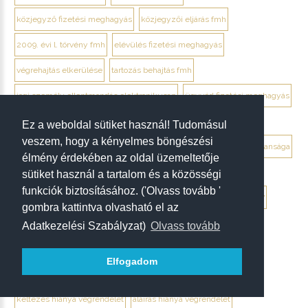
közjegyző fizetési meghagyás
közjegyzői eljárás fmh
2009. évi l. törvény fmh
elévülés fizetési meghagyás
végrehajtás elkerülése
tartozás behajtás fmh
jogi személy ellentmondás elektronikusan
ügyvéd fizetési meghagyás
debrecen ügyvéd fizetési meghagyás
Ez a weboldal sütiket használ! Tudomásul
veszem, hogy a kényelmes böngészési
végrendelet megtámadása mikor érdemes
végrendelet hatálytalansága
élmény érdekében az oldal üzemeltetője
érvénytelenség megállapítása per
hagyatéki per végrendelet
sütiket használ a tartalom és a közösségi
funkciók biztosításához. ('Olvass tovább '
megtámadási nyilatkozat
megtámadás elévülése 5 év
ptk. 7:37
gombra kattintva olvasható el az
beszámíthatóság végrendelet
Adatkezelési Szabályzat)
Olvass tovább
tévedés megtévesztés fenyegetés végrendelet
Elfogadom
tisztességtelen befolyás
gépírásos végrendelet tanúk
keltezés hiánya végrendelet
aláírás hiánya végrendelet