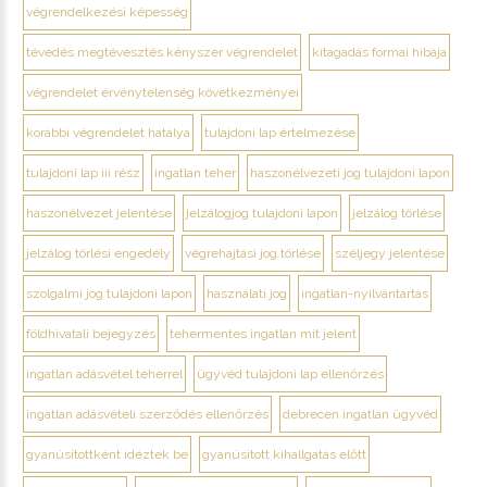
végrendelkezési képesség
tévedés megtévesztés kényszer végrendelet
kitagadás formai hibája
végrendelet érvénytelenség következményei
korábbi végrendelet hatálya
tulajdoni lap értelmezése
tulajdoni lap iii rész
ingatlan teher
haszonélvezeti jog tulajdoni lapon
haszonélvezet jelentése
jelzálogjog tulajdoni lapon
jelzálog törlése
jelzálog törlési engedély
végrehajtási jog törlése
széljegy jelentése
szolgalmi jog tulajdoni lapon
használati jog
ingatlan-nyilvántartás
földhivatali bejegyzés
tehermentes ingatlan mit jelent
ingatlan adásvétel teherrel
ügyvéd tulajdoni lap ellenőrzés
ingatlan adásvételi szerződés ellenőrzés
debrecen ingatlan ügyvéd
gyanúsítottként idéztek be
gyanúsított kihallgatás előtt