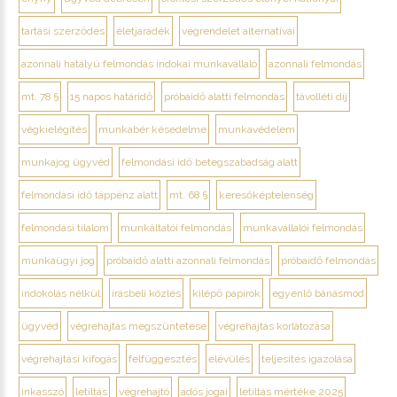
tartási szerződés
életjáradék
végrendelet alternatívái
azonnali hatályú felmondás indokai munkavállaló
azonnali felmondás
mt. 78 §
15 napos határidő
próbaidő alatti felmondás
távolléti díj
végkielégítés
munkabér késedelme
munkavédelem
munkajog ügyvéd
felmondási idő betegszabadság alatt
felmondási idő táppénz alatt
mt. 68 §
keresőképtelenség
felmondási tilalom
munkáltatói felmondás
munkavállalói felmondás
munkaügyi jog
próbaidő alatti azonnali felmondás
próbaidő felmondás
indokolás nélkül
írásbeli közlés
kilépő papírok
egyenlő bánásmód
ügyvéd
végrehajtás megszüntetése
végrehajtás korlátozása
végrehajtási kifogás
felfüggesztés
elévülés
teljesítés igazolása
inkasszó
letiltás
végrehajtó
adós jogai
letiltás mértéke 2025