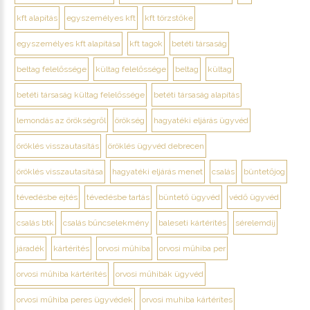
kft alapítás
egyszemélyes kft
kft törzstőke
egyszemélyes kft alapítása
kft tagok
betéti társaság
beltag felelőssége
kültag felelőssége
beltag
kültag
betéti társaság kültag felelőssége
betéti társaság alapítás
lemondás az örökségről
örökség
hagyatéki eljárás ügyvéd
öröklés visszautasítás
öröklés ügyvéd debrecen
öröklés visszautasítása
hagyatéki eljárás menet
csalás
büntetőjog
tévedésbe ejtés
tévedésbe tartás
büntető ügyvéd
védő ügyvéd
csalás btk
csalás bűncselekmény
baleseti kártérítés
sérelemdíj
járadék
kártérítés
orvosi műhiba
orvosi műhiba per
orvosi műhiba kártérítés
orvosi műhibák ügyvéd
orvosi műhiba peres ügyvédek
orvosi muhiba kártérítes