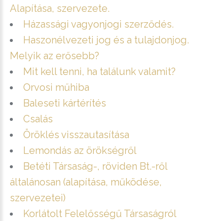
Alapítása, szervezete.
Házassági vagyonjogi szerződés.
Haszonélvezeti jog és a tulajdonjog.
Melyik az erősebb?
Mit kell tenni, ha találunk valamit?
Orvosi műhiba
Baleseti kártérítés
Csalás
Öröklés visszautasítása
Lemondás az örökségről
Betéti Társaság-, röviden Bt.-ről
általánosan (alapítása, működése,
szervezetei)
Korlátolt Felelősségű Társaságról