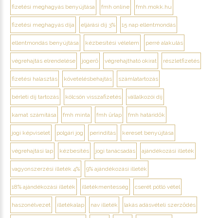
fizetési meghagyás benyújtása
fmh online
fmh.mokk.hu
fizetési meghagyás díja
eljárási díj 3%
15 nap ellentmondás
ellentmondás benyújtása
kézbesítési vélelem
perré alakulás
végrehajtás elrendelése
jogerő
végrehajtható okirat
részletfizetés
fizetési halasztás
követelésbehajtás
számlatartozás
bérleti díj tartozás
kölcsön visszafizetés
vállalkozói díj
kamat számítása
fmh minta
fmh űrlap
fmh határidők
jogi képviselet
polgári jog
perindítás
kereset benyújtása
végrehajtási lap
kézbesítés
jogi tanácsadás
ajándékozási illeték
vagyonszerzési illeték 4%
9% ajándékozási illeték
18% ajándékozási illeték
illetékmentesség
cserét pótló vétel
haszonélvezet
illetékalap
nav illeték
lakás adásvételi szerződés