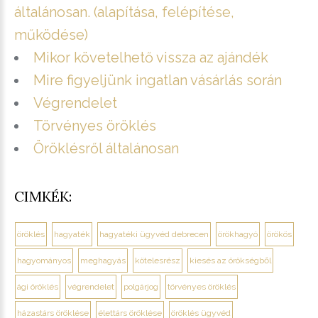
általánosan. (alapítása, felépítése,
működése)
Mikor követelhető vissza az ajándék
Mire figyeljünk ingatlan vásárlás során
Végrendelet
Törvényes öröklés
Öröklésről általánosan
CIMKÉK:
öröklés
hagyaték
hagyatéki ügyvéd debrecen
örökhagyó
örökös
hagyományos
meghagyás
kötelesrész
kiesés az örökségből
ági öröklés
végrendelet
polgárjog
törvényes öröklés
házastárs öröklése
élettárs öröklése
öröklés ügyvéd