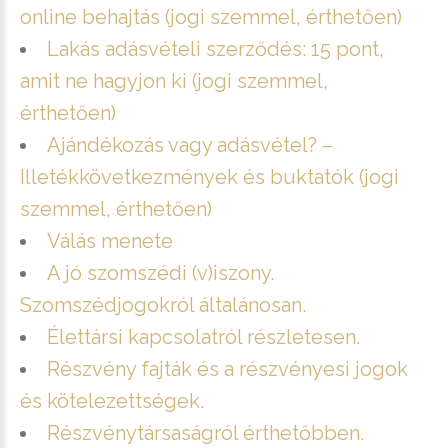
online behajtás (jogi szemmel, érthetően)
Lakás adásvételi szerződés: 15 pont,
amit ne hagyjon ki (jogi szemmel,
érthetően)
Ajándékozás vagy adásvétel? –
Illetékkövetkezmények és buktatók (jogi
szemmel, érthetően)
Válás menete
A jó szomszédi (v)iszony.
Szomszédjogokról általánosan.
Élettársi kapcsolatról részletesen.
Részvény fajták és a részvényesi jogok
és kötelezettségek.
Részvénytársaságról érthetőbben.