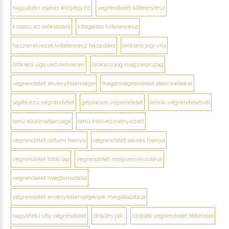
hagyatéki eljárás közjegyző
végrendelet kötelesrész
kizárás az öröklésből
kitagadás kötelesrész
haszonélvezet kötelesrész házastárs
öröklési jogi vita
öröklési ügyvéd debrecen
öröklési jog magyarország
végrendelet érvénytelensége
magánvégrendelet alaki kellékei
sajátkezű végrendelet
gépírásos végrendelet
tanúk végrendeletnél
tanú alkalmatlansága
tanú kedvezményezett
végrendelet dátum hiánya
végrendelet aláírás hiánya
végrendelet több lap
végrendelet megsemmisülése
végrendelet megtámadása
végrendelet érvénytelenségének megállapítása
hagyatéki vita végrendelet
öröklés ptk.
szóbeli végrendelet feltételei