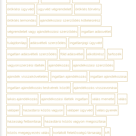
öröklési ügyvéd
ügyvéd végrendelet
öröklés törvény
öröklés lemondás
ajándékozási szerződés kötelesrész
végrendelet vagy ajándékozási szerződés
ingatlan adásvétel
tulajdonilap
adásvételi szerződés
ingatlanjogi ügyvéd
ingatlan adásvételi szerződés
föld adásvétel
alkotórész
tartozék
vagyonszerzési illeték
ajándékozás
ajándékozási szerződés
ajándék visszakövetelés
ingatlan ajándékozás
ingatlan ajándékozása
ingatlan ajándékozás testvérek között
ajándékozás visszavonása
lakás ajándékozás
ajándékozási illeték ingatlan
válás menete
válás
válóper
házastársi közös vagyon
válóper ügyvéd
válás gyerek
házasság felbontása
házastársi közös vagyon megosztása
közös megegyezés válás
korlátolt felelősségű társaság
kft