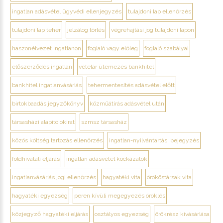
ingatlan adásvétel ügyvédi ellenjegyzés
tulajdoni lap ellenőrzés
tulajdoni lap teher
jelzálog törlés
végrehajtási jog tulajdoni lapon
haszonélvezet ingatlanon
foglaló vagy előleg
foglaló szabályai
előszerződés ingatlan
vételár ütemezés bankhitel
bankhitel ingatlanvásárlás
tehermentesítés adásvétel előtt
birtokbaadás jegyzőkönyv
közműátírás adásvétel után
társasházi alapító okirat
szmsz társasház
közös költség tartozás ellenőrzés
ingatlan-nyilvántartási bejegyzés
földhivatali eljárás
ingatlan adásvétel kockázatok
ingatlanvásárlás jogi ellenőrzés
hagyatéki vita
örököstársak vita
hagyatéki egyezség
peren kívüli megegyezés öröklés
közjegyző hagyatéki eljárás
osztályos egyezség
örökrész kivásárlása