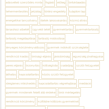
adásvételi szerződés minta
foglaló
előleg
birtokbaadás
tehermentesítés
jelzálog
törlési engedély
tulajdoni lap
energetikai tanúsítvány
illeték lakásvásárlás
közmű átírás
társasházi albetét
ügyvédi letét
gyermektartás
gyermektartásdíj
tartásdíj megállapítása
tartásdíj módosítása
lényeges körülményváltozás
gyermek indokolt szükséglete
rendkívüli kiadás
bírósági eljárás
járásbíróság
egyezség jóváhagyása
peres eljárás
bizonyítás
költséglista
családjog
szülői felügyelet
láthatás
kapcsolattartás
közös szülői felügyelet
ideiglenes intézkedés
kapcsolattartás végrehajtása
mediáció
gyermek mindenek felett álló érdeke
bírói mérlegelés
rendkívüli körülmény
külföldre költözés gyermekkel