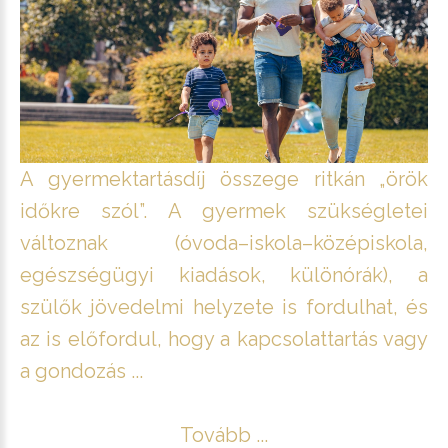
A gyermektartásdíj összege ritkán „örök
időkre szól”. A gyermek szükségletei
változnak (óvoda–iskola–középiskola,
egészségügyi kiadások, különórák), a
szülők jövedelmi helyzete is fordulhat, és
az is előfordul, hogy a kapcsolattartás vagy
a gondozás ...
Tovább ...