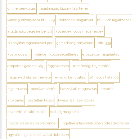
online benyújtás
rágalmazás bizonyítási teher
valóság bizonyítása btk. 229
debrecen magánvád
btk. 226 rágalmazás
ártatlanság vélelme be. 1 §
közérdek jogos magánérdek
bizonyítás rágalmazási per
garázdaság tényállása
btk. 339
köznyugalom
kihívóan közösségellenes
erőszakos magatartás
csoportos garázdaság
fegyveresen
rendőrségi feljelentés
magánvád eljárás menete
e-papír benyújtás
30 napos határidő
rágalmazás
becsületsértés
használati megosztás
árverés
kivásárlás
osztatlan közös
kivásárlási szerződés
szakértői értékbecslés
költségmegosztás
ingatlanvásárlás debrecenben
ingatlan adásvételi szerződés debrecen
ügyvéd ingatlan adásvétel debrecen