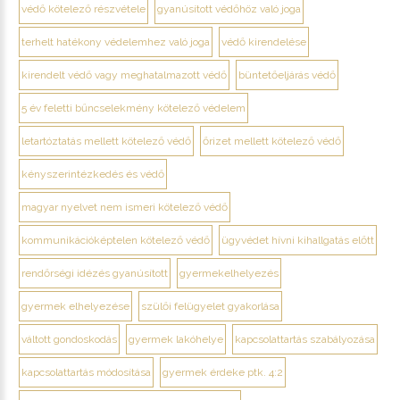
védő kötelező részvétele
gyanúsított védőhöz való joga
terhelt hatékony védelemhez való joga
védő kirendelése
kirendelt védő vagy meghatalmazott védő
büntetőeljárás védő
5 év feletti bűncselekmény kötelező védelem
letartóztatás mellett kötelező védő
őrizet mellett kötelező védő
kényszerintézkedés és védő
magyar nyelvet nem ismeri kötelező védő
kommunikációképtelen kötelező védő
ügyvédet hívni kihallgatás előtt
rendőrségi idézés gyanúsított
gyermekelhelyezés
gyermek elhelyezése
szülői felügyelet gyakorlása
váltott gondoskodás
gyermek lakóhelye
kapcsolattartás szabályozása
kapcsolattartás módosítása
gyermek érdeke ptk. 4:2