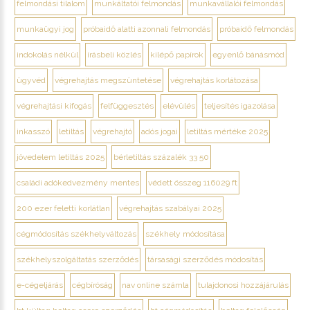
felmondási tilalom
munkáltatói felmondás
munkavállalói felmondás
munkaügyi jog
próbaidő alatti azonnali felmondás
próbaidő felmondás
indokolás nélkül
írásbeli közlés
kilépő papírok
egyenlő bánásmód
ügyvéd
végrehajtás megszüntetése
végrehajtás korlátozása
végrehajtási kifogás
felfüggesztés
elévülés
teljesítés igazolása
inkasszó
letiltás
végrehajtó
adós jogai
letiltás mértéke 2025
jövedelem letiltás 2025
bérletiltás százalék 33 50
családi adókedvezmény mentes
védett összeg 116029 ft
200 ezer feletti korlátlan
végrehajtás szabályai 2025
cégmódosítás székhelyváltozás
székhely módosítása
székhelyszolgáltatás szerződés
társasági szerződés módosítás
e-cégeljárás
cégbíróság
nav online számla
tulajdonosi hozzájárulás