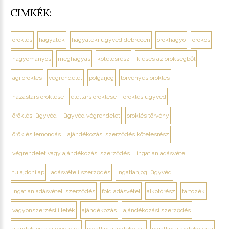
CIMKÉK:
öröklés
hagyaték
hagyatéki ügyvéd debrecen
örökhagyó
örökös
hagyományos
meghagyás
kötelesrész
kiesés az örökségből
ági öröklés
végrendelet
polgárjog
törvényes öröklés
házastárs öröklése
élettárs öröklése
öröklés ügyvéd
öröklési ügyvéd
ügyvéd végrendelet
öröklés törvény
öröklés lemondás
ajándékozási szerződés kötelesrész
végrendelet vagy ajándékozási szerződés
ingatlan adásvétel
tulajdonilap
adásvételi szerződés
ingatlanjogi ügyvéd
ingatlan adásvételi szerződés
föld adásvétel
alkotórész
tartozék
vagyonszerzési illeték
ajándékozás
ajándékozási szerződés
ajándék visszakövetelés
ingatlan ajándékozás
ingatlan ajándékozása