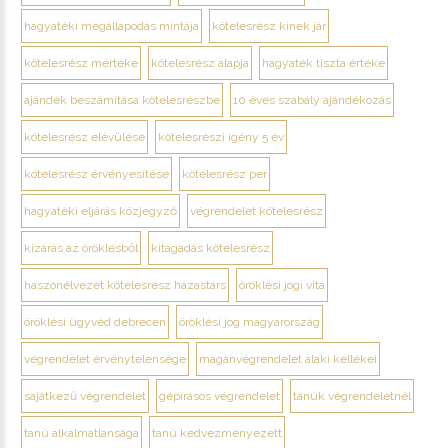
hagyatéki megállapodás mintája
kötelesrész kinek jár
kötelesrész mértéke
kötelesrész alapja
hagyaték tiszta értéke
ajándék beszámítása kötelesrészbe
10 éves szabály ajándékozás
kötelesrész elévülése
kötelesrészi igény 5 év
kötelesrész érvényesítése
kötelesrész per
hagyatéki eljárás közjegyző
végrendelet kötelesrész
kizárás az öröklésből
kitagadás kötelesrész
haszonélvezet kötelesrész házastárs
öröklési jogi vita
öröklési ügyvéd debrecen
öröklési jog magyarország
végrendelet érvénytelensége
magánvégrendelet alaki kellékei
sajátkezű végrendelet
gépírásos végrendelet
tanúk végrendeletnél
tanú alkalmatlansága
tanú kedvezményezett