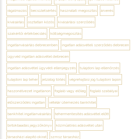
rágalmazás
becsületsértés
használati megosztás
árverés
kivásárlás
osztatlan közös
kivásárlási szerződés
szakértői értékbecslés
költségmegosztás
ingatlanvásárlás debrecenben
ingatlan adásvételi szerződés debrecen
ügyvéd ingatlan adásvétel debrecen
ingatlan adásvétel ügyvédi ellenjegyzés
tulajdoni lap ellenőrzés
tulajdoni lap teher
jelzálog törlés
végrehajtási jog tulajdoni lapon
haszonélvezet ingatlanon
foglaló vagy előleg
foglaló szabályai
előszerződés ingatlan
vételár ütemezés bankhitel
bankhitel ingatlanvásárlás
tehermentesítés adásvétel előtt
birtokbaadás jegyzőkönyv
közműátírás adásvétel után
társasházi alapító okirat
szmsz társasház