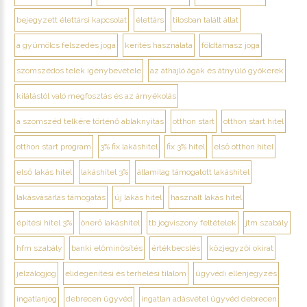
bejegyzett élettársi kapcsolat
élettárs
tilosban talált állat
a gyümölcs felszedés joga
kerítés használata
földtámasz joga
szomszédos telek igénybevétele
az áthajló ágak és átnyúló gyökerek
kilátástól való megfosztás és az árnyékolás
a szomszéd telkére történő ablaknyitás
otthon start
otthon start hitel
otthon start program
3% fix lakáshitel
fix 3% hitel
első otthon hitel
első lakás hitel
lakáshitel 3%
államilag támogatott lakáshitel
lakásvásárlás támogatás
új lakás hitel
használt lakás hitel
építési hitel 3%
önerő lakáshitel
tb jogviszony feltételek
jtm szabály
hfm szabály
banki előminősítés
értékbecslés
közjegyzői okirat
jelzálogjog
elidegenítési és terhelési tilalom
ügyvédi ellenjegyzés
ingatlanjog
debrecen ügyvéd
ingatlan adásvétel ügyvéd debrecen