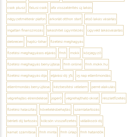
csok plusz
falusi csok
áfa visszatérítés új lakás
négyzetméterár plafon
árkorlát otthon start
első lakás vásárlás
ingatlan finanszírozás
lakáshitel ügyintézés
ügyvéd lakásvásárlás
debrecen
hajdú-bihar
fizetési meghagyás
fizetési meghagyásos eljárás
fmh
mokk
közjegyző
fizetési meghagyás benyújtása
fmh online
fmh.mokk.hu
fizetési meghagyás díja
eljárási díj 3%
15 nap ellentmondás
ellentmondás benyújtása
kézbesítési vélelem
perré alakulás
végrehajtás elrendelése
jogerő
végrehajtható okirat
részletfizetés
fizetési halasztás
követelésbehajtás
számlatartozás
bérleti díj tartozás
kölcsön visszafizetés
vállalkozói díj
kamat számítása
fmh minta
fmh űrlap
fmh határidők