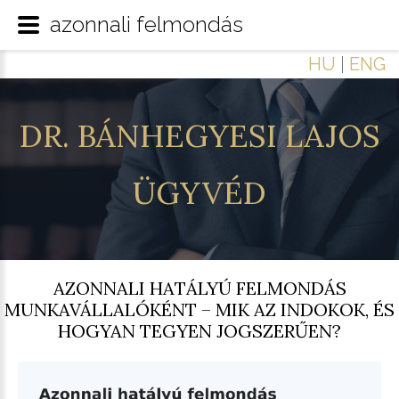
azonnali felmondás
HU
|
ENG
DR.
BÁNHEGYESI
LAJOS
ÜGYVÉD
AZONNALI HATÁLYÚ FELMONDÁS
MUNKAVÁLLALÓKÉNT – MIK AZ INDOKOK, ÉS
HOGYAN TEGYEN JOGSZERŰEN?