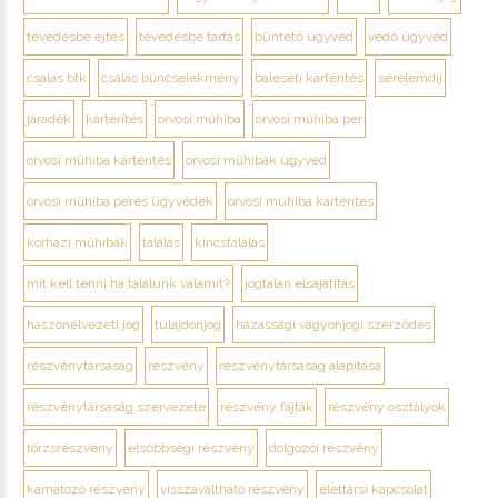
tévedésbe ejtés
tévedésbe tartás
büntető ügyvéd
védő ügyvéd
csalás btk
csalás bűncselekmény
baleseti kártérítés
sérelemdíj
járadék
kártérítés
orvosi műhiba
orvosi műhiba per
orvosi műhiba kártérítés
orvosi műhibák ügyvéd
orvosi műhiba peres ügyvédek
orvosi muhiba kártérítes
kórházi műhibák
találás
kincstalálás
mit kell tenni ha találunk valamit?
jogtalan elsajátítás
haszonélvezeti jog
tulajdonjog
házassági vagyonjogi szerződés
részvénytársaság
részvény
részvénytársaság alapítása
részvénytársaság szervezete
részvény fajták
részvény osztályok
törzsrészvény
elsőbbségi részvény
dolgozói részvény
kamatozó részvény
visszaváltható részvény
élettársi kapcsolat