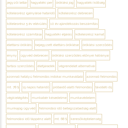
jegyzői leltár
hagyatéki per
öröklési jog
hagyatéki költség
kötelesrész igénylése határidő
kötelesrész debrecen
kötelesrész 5 év elévülés
10 év ajándékozás beszámítás
kötelesrész számítása
hagyatéki eljárás
kötelesrész kamat
élettársi öröklés
bejegyzett élettárs öröklése
öröklési szerződés
ényny
ügyvéd debrecen
öröklési szerződés előnyei hátrányai
tartási szerződés
életjáradék
végrendelet alternatívái
azonnali hatályú felmondás indokai munkavállaló
azonnali felmondás
mt. 78 §
15 napos határidő
próbaidő alatti felmondás
távolléti díj
végkielégítés
munkabér késedelme
munkavédelem
munkajog ügyvéd
felmondási idő betegszabadság alatt
felmondási idő táppénz alatt
mt. 68 §
keresőképtelenség