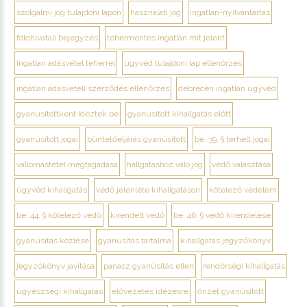
szolgalmi jog tulajdoni lapon
használati jog
ingatlan-nyilvántartás
földhivatali bejegyzés
tehermentes ingatlan mit jelent
ingatlan adásvétel teherrel
ügyvéd tulajdoni lap ellenőrzés
ingatlan adásvételi szerződés ellenőrzés
debrecen ingatlan ügyvéd
gyanúsítottként idéztek be
gyanúsított kihallgatás előtt
gyanúsított jogai
büntetőeljárás gyanúsított
be. 39. § terhelt jogai
vallomástétel megtagadása
hallgatáshoz való jog
védő választása
ügyvéd kihallgatás
védő jelenléte kihallgatáson
kötelező védelem
be. 44. § kötelező védő
kirendelt védő
be. 46. § védő kirendelése
gyanúsítás közlése
gyanúsítás tartalma
kihallgatás jegyzőkönyv
jegyzőkönyv javítása
panasz gyanúsítás ellen
rendőrségi kihallgatás
ügyészségi kihallgatás
elővezetés idézésre
őrizet gyanúsított