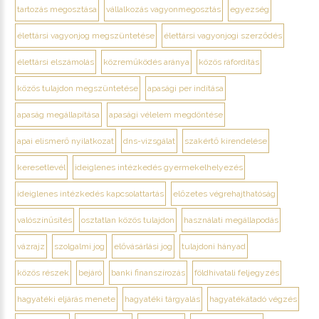
tartozás megosztása
vállalkozás vagyonmegosztás
egyezség
élettársi vagyonjog megszüntetése
élettársi vagyonjogi szerződés
élettársi elszámolás
közreműködés aránya
közös ráfordítás
közös tulajdon megszüntetése
apasági per indítása
apaság megállapítása
apasági vélelem megdöntése
apai elismerő nyilatkozat
dns-vizsgálat
szakértő kirendelése
keresetlevél
ideiglenes intézkedés gyermekelhelyezés
ideiglenes intézkedés kapcsolattartás
előzetes végrehajthatóság
valószínűsítés
osztatlan közös tulajdon
használati megállapodás
vázrajz
szolgalmi jog
elővásárlási jog
tulajdoni hányad
közös részek
bejáró
banki finanszírozás
földhivatali feljegyzés
hagyatéki eljárás menete
hagyatéki tárgyalás
hagyatékátadó végzés